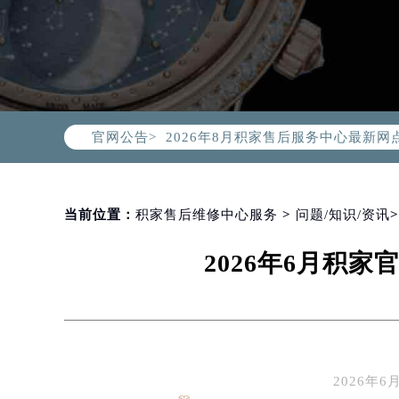
2026年8月积家中国区售后服务网络
2026年8月积家全国官方售后客户服务热线
积家官方全国统一服务热线400-99
官网公告>
2026年8月积家售后服务中心最新网
北京市朝阳区建国门外大街甲6号华熙
北京市东城区东长安街1号东方广场写
天津市和平区赤峰道136号天津国际金
当前位置：
积家售后维修中心服务
>
问题/知识/资讯
上海市徐汇区虹桥路3号港汇中心写字楼
2026年6月积
上海市黄浦区南京东路299号宏伊国
南京市秦淮区中山南路1号（新街口）
常州市新北区龙锦路1590号现代传媒
徐州市鼓楼区淮海东路29号苏宁广场I
扬州市邗江区国展路29号星耀天地写字
2026年
盐城市盐都区世纪大道5号盐城金融城写