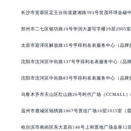
辽宁省沈阳市沈河区中街路83号亨
北京市朝阳区建国门外大街甲6号华熙
长沙市芙蓉区定王台街道建湘路393号世茂环球金融中
北京市东城区东长安街1号王府井东方
河北省保定市竞秀区朝阳北大街北国
郑州市二七区铭功路10号华润大厦写字楼29层2905
内蒙古自治区阿拉善盟市左旗土尔扈
内蒙古自治区巴彦淖尔市临河区新华
太原市迎泽区解放路15号亨得利名表服务中心（品牌
内蒙古自治区包头市青山区幸福路甲
内蒙古自治区赤峰市红山区哈达街积
沈阳市沈河区中街路137号亨得利名表服务中心（品
内蒙古自治区鄂尔多斯市东胜区伊金
内蒙古自治区呼伦贝尔市海拉尔区中
沈阳市沈河区中街路83号亨得利名表服务中心（品牌
内蒙古自治区通辽市科尔沁区明仁大
内蒙古自治区乌海市海勃湾区人民南
乌鲁木齐市天山区红山路26号时代广场（CCMALL）C
内蒙古自治区乌兰察布市集宁区恩和
内蒙古自治区锡林郭勒盟市锡林浩特
温州市鹿城区锦绣路1067号置信广场10层1015室（
内蒙古自治区兴安盟市乌兰浩特市兴
山西省大同市平城区迎宾街积家售后
哈尔滨市南岗区东大直街146号上和置地广场金座12层