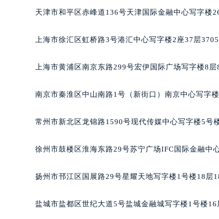
长沙市芙蓉区定王台街道建湘路393
天津市和平区赤峰道136号天津国际金融中心写字楼26
郑州市二七区铭功路10号华润大厦写字
太原市迎泽区解放路15号亨得利名
上海市徐汇区虹桥路3号港汇中心写字楼2座37层370
沈阳市沈河区中街路137号亨得利名
沈阳市沈河区中街路83号亨得利名
上海市黄浦区南京东路299号宏伊国际广场写字楼8层
乌鲁木齐市天山区红山路26号时代广场
温州市鹿城区锦绣路1067号置信广场
南京市秦淮区中山南路1号（新街口）南京中心写字楼2
哈尔滨市道里区友谊西路600号富力中
大连市中山区人民路15号国际金融大
常州市新北区龙锦路1590号现代传媒中心写字楼5号楼
佛山市禅城区季华五路57号万科金融中
东莞市东城街道鸿福东路1号民盈国贸
徐州市鼓楼区淮海东路29号苏宁广场IFC国际金融中心
无锡市梁溪区人民中路139号恒隆广场
南通市崇川区工农路57号圆融广场写字
扬州市邗江区国展路29号星耀天地写字楼1号楼18层1
苏州市苏州工业园区星港街199号苏州
武汉市江汉区解放大道686号世界贸易
盐城市盐都区世纪大道5号盐城金融城写字楼1号楼16
南宁市青秀区金湖路59号地王大厦12