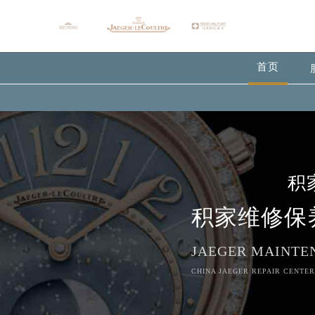
首页
积
积家维修保
JAEGER MAINTE
CHINA JAEGER REPAIR CENTER