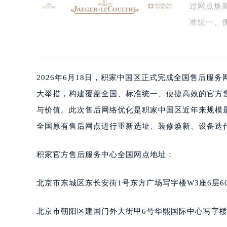
过网点焕
泰州市海陵区永定东路399号置地商
宁波市江北区大闸南路500号来福士广
准统一、
杭州市上城区钱江路1366号华润大厦
一…
金华市金东区东市南街777号金华万达
绍兴市越城区胜利东路379号世茂天
2026年6月18日，积家中国区正式完成全国售后
嘉兴市南湖区广益路705号嘉兴世界贸
南昌市红谷滩新区红谷中大道998号
大举措，构建覆盖全国、标准统一、便捷高效的官方
济南市历下区经十路11111号华润中
与价值。此次售后网络优化是积家中国区近年来规模
广州市天河区天河路230号万菱汇国
全国原有售后网点进行重新选址、装修焕新、设备迭
广州市越秀区环市东路371-375号
深圳市罗湖区深南东路5001号华润大
积家官方售后服务中心全国网点地址：
惠州市惠城区江北文昌一路7号华贸大
厦门市思明区湖滨东路95号华润大厦写
北京市东城区东长安街1号东方广场写字楼W3座6层6
福州市鼓楼区五四路128-1号恒力城
成都市锦江区人民东路6号SAC东原中
北京市朝阳区建国门外大街甲6号华熙国际中心写字楼D
重庆市江北区观音桥步行街2号融恒时