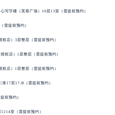
得利名表维修授权店1楼积家售后服务中心（需提前预约）
国际中心D座11层1102室积家售后服务中心（北京总部）（需
心写字楼（芙蓉广场）10层13室（需提前预约）
广场W3座6层602室积家售后服务中心（需提前预约）
先天下积家售后服务中心（需提前预约）
室（需提前预约）
特大街积家售后服务中心（需提前预约）
街积家售后服务中心（需提前预约）
授权店）3层整层（需提前预约）
3号王府井百货名表维修积家售后服务中心（需提前预约）
家售后服务中心（需提前预约）
牌授权店）1层整层（需提前预约）
霍洛街积家售后服务中心（需提前预约）
央街积家售后服务中心（需提前预约）
授权店）1层整层（需提前预约）
街积家售后服务中心（需提前预约）
路积家售后服务中心（需提前预约）
座17层17-B（需提前预约）
大街积家售后服务中心（需提前预约）
市光明街与额尔敦路交叉口积家售后服务中心（需提前预约）
需提前预约）
安大街积家售后服务中心（需提前预约）
服务中心（需提前预约）
1214室（需提前预约）