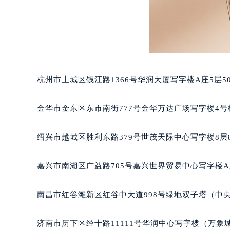
黑龙江省鹤岗市向阳区红军路积家售
黑龙江省黑河市爱辉区中央街积家售
黑龙江省鸡西市鸡冠区红军路积家售
黑龙江省佳木斯市向阳区长安路积家
黑龙江省牡丹江市东安区太平路积家
黑龙江省七台河市桃山区大同街积家
杭州市上城区钱江路1366号华润大厦写字楼A座5层5
黑龙江省齐齐哈尔市龙沙区龙华路积
黑龙江省双鸭山市尖山区新兴大街积
金华市金东区东市南街777号金华万达广场写字楼4号楼
黑龙江省绥化市北林区新华街与康庄
黑龙江省伊春市伊美区通河路积家售
绍兴市越城区胜利东路379号世茂天际中心写字楼8层
吉林省白城市洮北区明仁南街积家售
吉林省白山市浑江区浑江大街积家售
嘉兴市南湖区广益路705号嘉兴世界贸易中心写字楼A座
吉林省吉林市船营区河南街积家售后
吉林省辽源市龙山区人民大街积家售
南昌市红谷滩新区红谷中大道998号绿地双子塔（中央广
吉林省梅河口市新华街道梅河大街积
吉林省四平市铁东区紫气大路与南九
济南市历下区经十路11111号华润中心写字楼（万象城