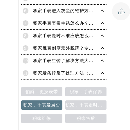

6
积家手表进入灰尘的维护方法（处理办法）
7
积家手表表带生锈怎么办？（积家手表去除锈迹的四种方法）
8
积家手表走时不准应该怎么办?(走时不准的处理方法)
9
积家腕表刻度意外脱落？专业应对策略在这里
10
积家手表生锈了解决方法大全（有效保养与修复指南）
11
积家发条拧反了处理方法（手表维修的正确步骤与技巧）
伯爵，更换表带
积家，手表保养
积家，手表发展史
积家，手表走时不准
积家维修
积家售后