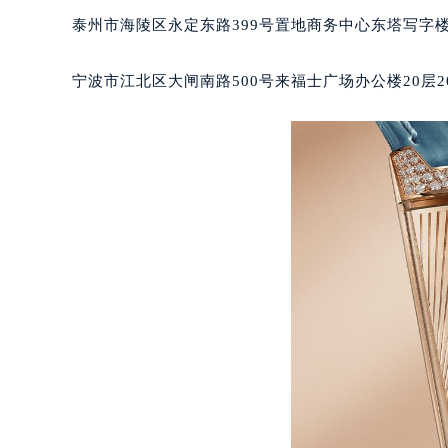
合肥市蜀山区潜山路111号万象城华润
泰州市海陵区永定东路399号置地商务中心东塔写字楼
泉州市丰泽区宝洲路729号浦西万达中
青岛市南区山东路6号华润大厦B座2
宁波市江北区大闸南路500号来福士广场办公楼20层2
烟台市芝罘区胜利路139号万达金融中
长春市朝阳区西安大路727号中银大厦
贵阳市南明区都司高架桥路33号亨特
昆明市盘龙区北京路928号同德昆明
石家庄市长安区中山东路39号勒泰中
西安市碑林区南关正街88号华侨城长
海口市龙华区金贸东路5号海口华润大厦
唐山市路南区新华东道100号万达广场
台州市椒江区东海大道1800号腾达中
内蒙古自治区呼和浩特市玉泉区大学西
甘肃省兰州市七里河区西津西路16号兰
重庆市解放碑渝中区民权路28号英利
黑龙江省大庆市萨尔图区会战大街积