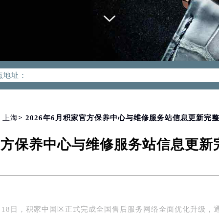
优化升级公告
：400-992-0312
2-0312，服务覆盖中国大陆、香港、澳门、台湾全部区域（非大陆需
点地址：
国际中心写字楼D座11层1102室（北京总部）（需提前预约）
字楼W3座6层602室（需提前预约）
融中心写字楼26层2603室（需提前预约）
>
上海
> 2026年6月积家官方保养中心与维修服务站信息更新完
2座37层3705室（需提前预约）
家官方保养中心与维修服务站信息更
际广场写字楼8层806室（需提前预约）
南京中心写字楼22层C1-1室（需提前预约）
中心写字楼5号楼10层1008室（需提前预约）
FC国际金融中心写字楼35层3508室（需提前预约）
楼1号楼18层1803室（需提前预约）
6月18日，积家中国区正式完成全国售后服务网络全面优化升级，
字楼1号楼16层1604室（需提前预约）