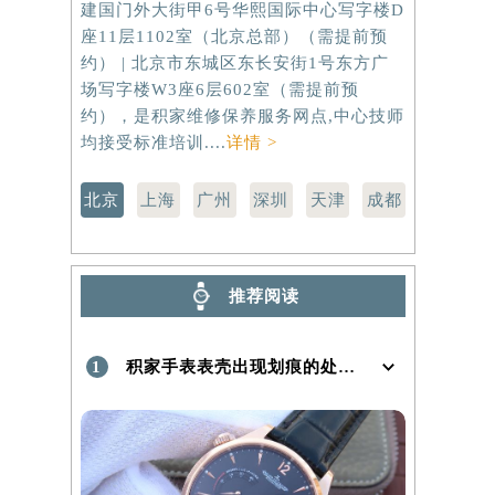
建国门外大街甲6号华熙国际中心写字楼D
虹桥路3号港
）
座11层1102室（北京总部）（需提前预
室（需提前
约） | 北京市东城区东长安街1号东方广
路299号
场写字楼W3座6层602室（需提前预
（需提前预
约），是积家维修保养服务网点,中心技师
点,中心技师
均接受标准培训....
详情 >
北京
上海
广州
深圳
天津
成都
推荐阅读
1
积家手表表壳出现划痕的处理方法是什么！