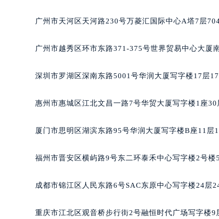
吉林省松原市宁江区五环大街积家售
吉林省通化市东昌区环通乡江南大街
广州市天河区天河路230号万菱汇国际中心A塔7层7
吉林省延边市延吉市解放路积家售后
辽宁省鞍山市铁东区站前街积家售后
广州市越秀区环市东路371-375号世界贸易中心大厦
辽宁省本溪市平山区胜利路积家售后
辽宁省朝阳市双塔区新华路积家售后
深圳市罗湖区深南东路5001号华润大厦写字楼17层1
辽宁省丹东市振兴区七经街积家售后
辽宁省抚顺市新抚区东一路积家售后
惠州市惠城区江北文昌一路7号华贸大厦写字楼1座30
辽宁省阜新市海州区解放大街积家售
辽宁省葫芦岛市连山区中央路积家售
厦门市思明区湖滨东路95号华润大厦写字楼B座11层1
辽宁省锦州市古塔区中央大街积家售
辽宁省辽阳市白塔区新运大街积家售
福州市晋安区横屿路9号东二环泰禾中心写字楼2号楼5
辽宁省盘锦市兴隆台区石油大街积家
辽宁省铁岭市银州区南马路积家售后
成都市锦江区人民东路6号SAC东原中心写字楼24层2
辽宁省营口市站前区市府路与渤海大
辽宁省沈阳市沈河区中街路137号亨
重庆市江北区观音桥步行街2号融恒时代广场写字楼9层