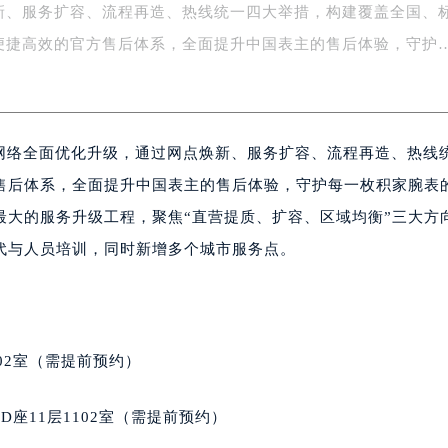
新、服务扩容、流程再造、热线统一四大举措，构建覆盖全国、
务中心东塔写字楼（华润万象城）17层1706室（需提前预约）
场办公楼20层2009室（需提前预约）
便捷高效的官方售后体系，全面提升中国表主的售后体验，守护
写字楼A座5层503-5室（需提前预约）
广场写字楼4号楼22层2209室（需提前预约）
际中心写字楼8层805室（需提前预约）
服务网络全面优化升级，通过网点焕新、服务扩容、流程再造、热线
易中心写字楼A座13层1304室（需提前预约）
绿地双子塔（中央广场）A1座办公楼14层07室（需提前预约）
售后体系，全面提升中国表主的售后体验，守护每一枚积家腕表
心写字楼（万象城）15层1508室（需提前预约）
最大的服务升级工程，聚焦“直营提质、扩容、区域均衡”三大方
际中心写字楼A塔7层704室（需提前预约）
代与人员培训，同时新增多个城市服务点。
世界贸易中心大厦南塔写字楼15层07室（需提前预约）
厦写字楼17层1701室（需提前预约）
厦写字楼1座30层05室（需提前预约）
字楼B座11层1104室（需提前预约）
02室（需提前预约）
写字楼15层03室（需提前预约）
心写字楼24层2406B室（需提前预约）
座11层1102室（需提前预约）
代广场写字楼9层902室（需提前预约）