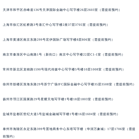
成都市锦江区人民东路6号SAC东原中心写字楼24层2406B室（需提前预约）
天津市和平区赤峰道136号天津国际金融中心写字楼26层2603室（需提前预约）
重庆市江北区观音桥步行街2号融恒时代广场写字楼9层902室（需提前预约）
长沙市芙蓉区定王台街道建湘路393号世茂环球金融中心写字楼（芙蓉广场）10层13室（需提前预约）
上海市徐汇区虹桥路3号港汇中心写字楼2座37层3705室（需提前预约）
郑州市二七区铭功路10号华润大厦写字楼29层2905室（需提前预约）
上海市黄浦区南京东路299号宏伊国际广场写字楼8层806室（需提前预约）
太原市迎泽区解放路15号亨得利名表服务中心（品牌授权店）3层整层（需提前预约）
沈阳市沈河区中街路137号亨得利名表服务中心（品牌授权店）1层整层（需提前预约）
南京市秦淮区中山南路1号（新街口）南京中心写字楼22层C1-1室（需提前预约）
沈阳市沈河区中街路83号亨得利名表服务中心（品牌授权店）1层整层（需提前预约）
乌鲁木齐市天山区红山路26号时代广场（CCMALL）C座17层17-B（需提前预约）
常州市新北区龙锦路1590号现代传媒中心写字楼5号楼10层1008室（需提前预约）
温州市鹿城区锦绣路1067号置信广场10层1015室（需提前预约）
哈尔滨市道里区友谊西路600号富力中心T2座写字楼29层03室（需提前预约）
徐州市鼓楼区淮海东路29号苏宁广场IFC国际金融中心写字楼35层3508室（需提前预约）
大连市中山区人民路15号国际金融大厦7层G室（需提前预约）
扬州市邗江区国展路29号星耀天地写字楼1号楼18层1803室（需提前预约）
佛山市禅城区季华五路57号万科金融中心C座12层1205室（需提前预约）
东莞市东城街道鸿福东路1号民盈国贸中心T1写字楼9层907室（需提前预约）
盐城市盐都区世纪大道5号盐城金融城写字楼1号楼16层1604室（需提前预约）
无锡市梁溪区人民中路139号恒隆广场写字楼1座11层1104室（需提前预约）
南通市崇川区工农路57号圆融广场写字楼16层1603室（需提前预约）
泰州市海陵区永定东路399号置地商务中心东塔写字楼（华润万象城）17层1706室（需提
苏州市苏州工业园区星港街199号苏州中心办公楼C座22层08室（需提前预约）
前预约）