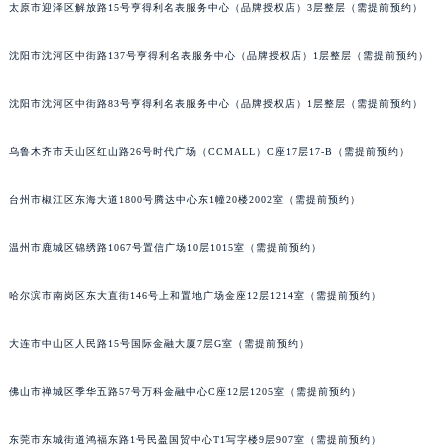
太原市迎泽区解放路15号亨得利名表服务中心（品牌授权店）3层整层（需提前预约）
吉林省梅河口市新华街道梅河大街积家售后服务中心（需提前预约）
吉林省四平市铁东区紫气大路与南九经街交汇处积家售后服务中心（需提前预约）
沈阳市沈河区中街路137号亨得利名表服务中心（品牌授权店）1层整层（需提前预约）
吉林省松原市宁江区五环大街积家售后服务中心（需提前预约）
吉林省通化市东昌区环通乡江南大街积家售后服务中心（需提前预约）
沈阳市沈河区中街路83号亨得利名表服务中心（品牌授权店）1层整层（需提前预约）
吉林省延边市延吉市解放路积家售后服务中心（需提前预约）
乌鲁木齐市天山区红山路26号时代广场（CCMALL）C座17层17-B（需提前预约）
辽宁省鞍山市铁东区站前街积家售后服务中心（需提前预约）
辽宁省本溪市平山区胜利路积家售后服务中心（需提前预约）
台州市椒江区东海大道1800号腾达中心东1幢20楼2002室（需提前预约）
辽宁省朝阳市双塔区新华路积家售后服务中心（需提前预约）
辽宁省丹东市振兴区七经街积家售后服务中心（需提前预约）
温州市鹿城区锦绣路1067号置信广场10层1015室（需提前预约）
辽宁省抚顺市新抚区东一路积家售后服务中心（需提前预约）
哈尔滨市南岗区东大直街146号上和置地广场金座12层1214室（需提前预约）
辽宁省阜新市海州区解放大街积家售后服务中心（需提前预约）
辽宁省葫芦岛市连山区中央路积家售后服务中心（需提前预约）
大连市中山区人民路15号国际金融大厦7层G室（需提前预约）
辽宁省锦州市古塔区中央大街积家售后服务中心（需提前预约）
辽宁省辽阳市白塔区新运大街积家售后服务中心（需提前预约）
佛山市禅城区季华五路57号万科金融中心C座12层1205室（需提前预约）
辽宁省盘锦市兴隆台区石油大街积家售后服务中心（需提前预约）
辽宁省铁岭市银州区南马路积家售后服务中心（需提前预约）
东莞市东城街道鸿福东路1号民盈国贸中心T1写字楼9层907室（需提前预约）