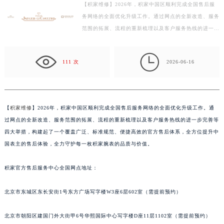
【积家维修】2026年，积家中国区顺利完成全国售后服
扬州市邗江区国展路29号星耀天地写字楼1号楼18层1803室（需提前预约）
务网络的全面优化升级工作。通过网点的全新改造、服务
盐城市盐都区世纪大道5号盐城金融城写字楼1号楼16层1604室（需提前预约）
范围的拓展、流程的重新梳理以及客户服务热线的进一步
泰州市海陵区永定东路399号置地商务中心东塔写字楼（华润万象城）17层1706室（需提前预约）
完善等四大举措，构建起了一个覆盖广泛、标准规范、
宁波市江北区大闸南路500号来福士广场办公楼20层2009室（需提前预约）
便…

111 次
2026-06-16
杭州市上城区钱江路1366号华润大厦写字楼A座5层503-5室（需提前预约）
金华市金东区东市南街777号金华万达广场写字楼4号楼22层2209室（需提前预约）
绍兴市越城区胜利东路379号世茂天际中心写字楼8层805室（需提前预约）
嘉兴市南湖区广益路705号嘉兴世界贸易中心写字楼A座13层1304室（需提前预约）
【
积家维修
】2026年，积家中国区顺利完成全国售后服务网络的全面优化升级工作。通
过网点的全新改造、服务范围的拓展、流程的重新梳理以及客户服务热线的进一步完善等
南昌市红谷滩新区红谷中大道998号绿地双子塔（中央广场）A1座办公楼14层07室（需提前预约）
四大举措，构建起了一个覆盖广泛、标准规范、便捷高效的官方售后体系，全方位提升中
济南市历下区经十路11111号华润中心写字楼（万象城）15层1508室（需提前预约）
国表主的售后体验，全力守护每一枚积家腕表的品质与价值。
广州市天河区天河路230号万菱汇国际中心写字楼A塔7层704室（需提前预约）
广州市越秀区环市东路371-375号世界贸易中心大厦南塔写字楼15层07室（需提前预约）
积家官方售后服务中心全国网点地址：
深圳市罗湖区深南东路5001号华润大厦写字楼17层1701室（需提前预约）
惠州市惠城区江北文昌一路7号华贸大厦写字楼1座30层05室（需提前预约）
北京市东城区东长安街1号东方广场写字楼W3座6层602室（需提前预约）
厦门市思明区湖滨东路95号华润大厦写字楼B座11层1104室（需提前预约）
北京市朝阳区建国门外大街甲6号华熙国际中心写字楼D座11层1102室（需提前预约）
福州市鼓楼区五四路128-1号恒力城写字楼15层03室（需提前预约）