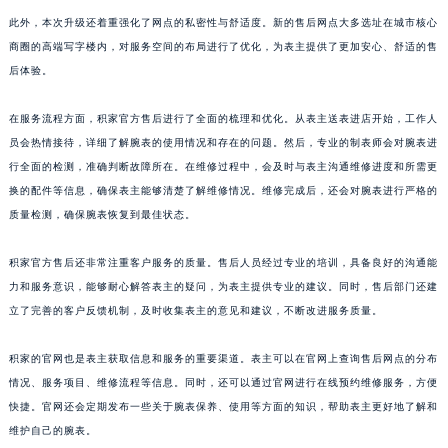
山东省潍坊市奎文区东风东街积家售后服务中心（需提前预约）
此外，本次升级还着重强化了网点的私密性与舒适度。新的售后网点大多选址在城市核心
商圈的高端写字楼内，对服务空间的布局进行了优化，为表主提供了更加安心、舒适的售
山东省枣庄市滕州市北辛路与善国路交叉口积家售后服务中心（需提前预约）
后体验。
山东省淄博市张店区金晶大道积家售后服务中心（需提前预约）
上海市黄浦区南京东路299号宏伊国际广场写字楼8层806室积家售后服务中心（需提前预约）
在服务流程方面，积家官方售后进行了全面的梳理和优化。从表主送表进店开始，工作人
上海市徐汇区虹桥路3号港汇中心2座37层3705室积家售后服务中心（需提前预约）
员会热情接待，详细了解腕表的使用情况和存在的问题。然后，专业的制表师会对腕表进
浙江省杭州市上城区钱江路1366号华润大厦A座5层503-5室积家售后服务中心（需提前预约）
行全面的检测，准确判断故障所在。在维修过程中，会及时与表主沟通维修进度和所需更
浙江省湖州市吴兴区劳动路积家售后服务中心（需提前预约）
换的配件等信息，确保表主能够清楚了解维修情况。维修完成后，还会对腕表进行严格的
质量检测，确保腕表恢复到最佳状态。
浙江省嘉兴市南湖区广益路705号嘉兴世界贸易中心A座13层1304室积家售后服务中心（需提前预约）
浙江省金华市金东区东市南街777号金华万达广场4号楼22楼2209室积家售后服务中心（需提前预约）
积家官方售后还非常注重客户服务的质量。售后人员经过专业的培训，具备良好的沟通能
浙江省丽水市莲都区解放街积家售后服务中心（需提前预约）
力和服务意识，能够耐心解答表主的疑问，为表主提供专业的建议。同时，售后部门还建
浙江省宁波市江北区大闸南路500号来福士广场办公楼20层2009室积家售后服务中心（需提前预约）
立了完善的客户反馈机制，及时收集表主的意见和建议，不断改进服务质量。
浙江省衢州市柯城区上街积家售后服务中心（需提前预约）
浙江省绍兴市越城区胜利东路379号世茂天际中心写字楼8层805室积家售后服务中心（需提前预约）
积家的官网也是表主获取信息和服务的重要渠道。表主可以在官网上查询售后网点的分布
情况、服务项目、维修流程等信息。同时，还可以通过官网进行在线预约维修服务，方便
浙江省舟山市定海区解放东路积家售后服务中心（需提前预约）
快捷。官网还会定期发布一些关于腕表保养、使用等方面的知识，帮助表主更好地了解和
澳门特别行政区大堂区议事亭前地（新马路）积家售后服务中心（需提前预约）
维护自己的腕表。
澳门特别行政区风顺堂区南湾大马路积家售后服务中心（需提前预约）