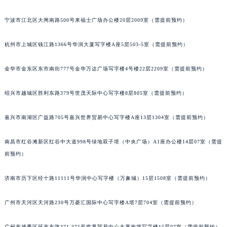
武汉市江汉区解放大道686号世界贸易大厦38层09室（需提前预约）
宁波市江北区大闸南路500号来福士广场办公楼20层2009室（需提前预约）
南宁市青秀区金湖路59号地王大厦12楼1224室（需提前预约）
合肥市蜀山区潜山路111号万象城华润大厦B座12楼03室（需提前预约）
杭州市上城区钱江路1366号华润大厦写字楼A座5层503-5室（需提前预约）
泉州市丰泽区宝洲路729号浦西万达中心写字楼A座7楼709室（需提前预约）
青岛市南区山东路6号华润大厦B座22层04室（需提前预约）
金华市金东区东市南街777号金华万达广场写字楼4号楼22层2209室（需提前预约）
烟台市芝罘区胜利路139号万达金融中心A座907室（需提前预约）
绍兴市越城区胜利东路379号世茂天际中心写字楼8层805室（需提前预约）
长春市朝阳区西安大路727号中银大厦A座(旺进大厦)18层09室（需提前预约）
贵阳市南明区都司高架桥路33号亨特国际金融中心14楼14D（需提前预约）
嘉兴市南湖区广益路705号嘉兴世界贸易中心写字楼A座13层1304室（需提前预约）
昆明市盘龙区北京路928号同德昆明广场写字楼10层06室（需提前预约）
石家庄市长安区中山东路39号勒泰中心写字楼B座13层07室（需提前预约）
南昌市红谷滩新区红谷中大道998号绿地双子塔（中央广场）A1座办公楼14层07室（需提
西安市碑林区南关正街88号华侨城长安国际中心E座6楼10室（需提前预约）
前预约）
海口市龙华区金贸东路5号海口华润大厦B座17层1707室（需提前预约）
济南市历下区经十路11111号华润中心写字楼（万象城）15层1508室（需提前预约）
唐山市路南区新华东道100号万达广场写字楼A座10层1002室（需提前预约）
台州市椒江区东海大道1800号腾达中心东1幢20楼2002室（需提前预约）
广州市天河区天河路230号万菱汇国际中心写字楼A塔7层704室（需提前预约）
内蒙古自治区呼和浩特市玉泉区大学西街70号华润万象城写字楼（鄂尔多斯大厦）23层2326室（需提前预约）
甘肃省兰州市七里河区西津西路16号兰州中心写字楼21层2102室（需提前预约）
广州市越秀区环市东路371-375号世界贸易中心大厦南塔写字楼15层07室（需提前预约）