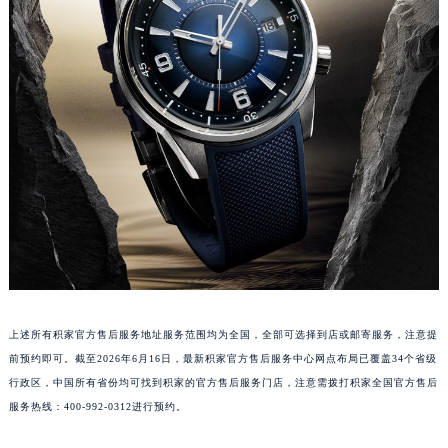
安徽省池州市贵池区长江路积家售后服务中心（需提前预约）
安徽省滁州市琅琊区南谯北路积家售后服务中心（需提前预约）
安徽省阜阳市颍州区颍州北路积家售后服务中心（需提前预约）
安徽省淮北市相山区淮海路积家售后服务中心（需提前预约）
安徽省淮南市田家庵区国庆中路积家售后服务中心（需提前预约）
安徽省黄山市屯溪区黄山西路积家售后服务中心（需提前预约）
安徽省六安市金安区解放中路积家售后服务中心（需提前预约）
安徽省马鞍山市雨山区湖南西路积家售后服务中心（需提前预约）
安徽省宿州市埇桥区人民中路积家售后服务中心（需提前预约）
安徽省铜陵市铜官区石城大道积家售后服务中心（需提前预约）
安徽省芜湖市镜湖区中山路步行街积家售后服务中心（需提前预约）
安徽省宣城市宣州区叠嶂西路积家售后服务中心（需提前预约）
上述所有积家官方售后服务地址服务范围均为全国，全部可选择到店或邮寄服务，注意提
福建省龙岩市新罗区九一南路积家售后服务中心（需提前预约）
前预约即可。截至2026年6月16日，最新积家官方售后服务中心网点布局已覆盖34个省级
行政区，中国所有省份均可找到积家的官方售后服务门店，注意需拨打积家全国官方售后
福建省南平市建阳区人民西路积家售后服务中心（需提前预约）
服务热线：400-992-0312进行预约。
福建省宁德市蕉城区天湖东路积家售后服务中心（需提前预约）
福建省莆田市城厢区霞林街道荔华东大道积家售后服务中心（需提前预约）