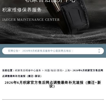
积家维修保养服务
JAEGER MAINTENANCE CENTER
2026年8月积家中国区售后服务网络优化升级公告
2026年8月积家全国官方售后客户服务热线：400-992-0312
积家官方全国统一服务热线400-992-0312，服务覆盖中国大陆、香港、澳门、台湾全部区域（非大陆需加拨“+86”）
▲
官网公告>
2026年8月积家售后服务中心最新网点地址：
▼
北京市朝阳区建国门外大街甲6号华熙国际中心写字楼D座11层1102室（北京总部）（需提前预约）
北京市东城区东长安街1号东方广场写字楼W3座6层602室（需提前预约）
当前位置：
积家售后维修中心服务
>
问题/知识/资讯
>
上海
> 2026年6月积家官方售后网
天津市和平区赤峰道136号天津国际金融中心写字楼26层2603室（需提前预约）
点调整最终补充速报（搬迁+新设）
上海市徐汇区虹桥路3号港汇中心写字楼2座37层3705室（需提前预约）
2026年6月积家官方售后网点调整最终补充速报（搬迁+新
上海市黄浦区南京东路299号宏伊国际广场写字楼8层806室（需提前预约）
设）
南京市秦淮区中山南路1号（新街口）南京中心写字楼22层C1-1室（需提前预约）
常州市新北区龙锦路1590号现代传媒中心写字楼5号楼10层1008室（需提前预约）
徐州市鼓楼区淮海东路29号苏宁广场IFC国际金融中心写字楼35层3508室（需提前预约）