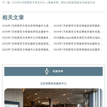
下一篇:
2026年6月积家官方售后中心（维修保养）网点迁移及增设补充速报文本
河南省许昌市魏都区建安大道与八龙路交叉口积家售后服务中心（需提前预约）
河南省郑州市二七区民主路10号华润大厦29层2905室积家售后服务中心（需提前预约）
相关文章
河南省周口市川汇区七一路积家售后服务中心（需提前预约）
河南省驻马店市驿城区乐山大道与置地大道交叉口积家售后服务中心（需提前预约）
2026年7月积家官方售后保养维修中心变动正式通知
2026年7月积家官方售后维修及保养服务网络迁址与扩张
湖北省鄂州市鄂城区文星大道积家售后服务中心（需提前预约）
2026年7月积家官方维修保养综合服务中心调整补充公告确认稿发布完毕
2026年7月积家官方售后网络升级补充最终速报（迁址及新开）
2026年7月积家官方保养中心与维修服务中心迁址及新开完整指南
2026最新jaeger积家名表官方保养点地址考察报告
湖北省黄冈市黄州区赤壁大道积家售后服务中心（需提前预约）
2026年7月积家官方售后服务迁移及新设最终补充公告（定稿）
2026年7月积家官方维修保养综合服务点最新动态补充最终汇总（搬迁新增）文件
湖北省黄石市黄石港区武汉路积家售后服务中心（需提前预约）
2026年7月积家官方维修中心及保养服务中心迁移与增设补充速报说明最终
2026年7月积家官方保养维修综合站最终搬迁及新增服务点公示
湖北省荆门市东宝中天街步行街积家售后服务中心（需提前预约）
湖北省荆州市荆州区荆中路积家售后服务中心（需提前预约）
湖北省十堰市茅箭区人民北路积家售后服务中心（需提前预约）
积家保养
湖北省随州市曾都区青年路积家售后服务中心（需提前预约）
湖北省咸宁市咸安区长安大道积家售后服务中心（需提前预约）
北京积家售后服务中心
湖北省襄阳市樊城区长虹路与人民路交叉口积家售后服务中心（需提前预约）
湖北省孝感市孝南区复兴大道积家售后服务中心（需提前预约）
湖北省宜昌市西陵区夷陵大道与港窑路积家售后服务中心（需提前预约）
湖南省常德市武陵区人民路积家售后服务中心（需提前预约）