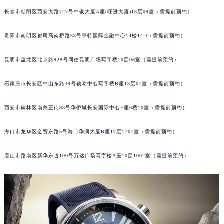
内蒙古自治区兴安盟市乌兰浩特市兴安大街积家售后服务中心（需提前预约）
长春市朝阳区西安大路727号中银大厦A座(旺进大厦)18层09室（需提前预约）
山西省大同市平城区迎宾街积家售后服务中心（需提前预约）
贵阳市南明区都司高架桥路33号亨特国际金融中心14楼14D（需提前预约）
山西省晋城市城区黄华街积家售后服务中心（需提前预约）
山西省晋中市榆次区顺城街积家售后服务中心（需提前预约）
昆明市盘龙区北京路928号同德昆明广场写字楼10层06室（需提前预约）
山西省临汾市尧都区解放路积家售后服务中心（需提前预约）
山西省吕梁市离石区永宁中路与建设街交叉口积家售后服务中心（需提前预约）
石家庄市长安区中山东路39号勒泰中心写字楼B座13层07室（需提前预约）
山西省朔州市朔城区怡西路与鄯阳西街交汇处积家售后服务中心（需提前预约）
山西省忻州市忻府区和平东街与七一南路交叉口积家售后服务中心（需提前预约）
西安市碑林区南关正街88号华侨城长安国际中心E座6楼10室（需提前预约）
山西省阳泉市郊区平阳东街与新城大道交叉口积家售后服务中心（需提前预约）
海口市龙华区金贸东路5号海口华润大厦B座17层1707室（需提前预约）
山西省运城市盐湖区河东街积家售后服务中心（需提前预约）
山西省长治市潞州区英雄中路积家售后服务中心（需提前预约）
唐山市路南区新华东道100号万达广场写字楼A座10层1002室（需提前预约）
山西省太原市迎泽区迎泽街道解放路15号亨得利名表维修授权店3楼积家售后服务中心（需提前预约）
天津市和平区赤峰道136号天津国际金融中心26层2603室积家售后服务中心（需提前预约）
安徽省安庆市迎江区人民路积家售后服务中心（需提前预约）
安徽省蚌埠市蚌山区淮河路积家售后服务中心（需提前预约）
安徽省亳州市谯城区魏武大道积家售后服务中心（需提前预约）