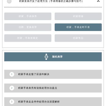
11
积家发条拧反了处理方法（手表维修的正确步骤与技巧）
新疆维吾尔自治区阿克苏市东大街积家售后服务中心（需提前预约）
新疆维吾尔自治区阿拉尔市胜利大道积家售后服务中心（需提前预约）
积家，手表保养
积家维修
新疆维吾尔自治区阿拉山口市友好路积家售后服务中心（需提前预约）
新疆维吾尔自治区阿勒泰市解放路积家售后服务中心（需提前预约）
伯爵，更换表带
积家，手表走时不准
新疆维吾尔自治区阿图什市光明路积家售后服务中心（需提前预约）
新疆维吾尔自治区白杨市军垦路积家售后服务中心（需提前预约）
积家，手表发展史
积家售后
新疆维吾尔自治区北屯市团结路积家售后服务中心（需提前预约）
新疆维吾尔自治区博乐市博乐市北京路积家售后服务中心（需提前预约）
随机推荐
新疆维吾尔自治区昌吉市延安北路积家售后服务中心（需提前预约）
新疆维吾尔自治区阜康市博峰路积家售后服务中心（需提前预约）
新疆维吾尔自治区哈密市伊州区建国北路积家售后服务中心（需提前预约）
1
积家手表走慢了应该咋解决
新疆维吾尔自治区和田市和田市北京西路积家售后服务中心（需提前预约）
新疆维吾尔自治区胡杨河市胡杨河市胡杨路积家售后服务中心（需提前预约）
2
积家手表表壳有划痕处理办法盘点
新疆维吾尔自治区霍尔果斯市亚欧北路积家售后服务中心（需提前预约）
新疆维吾尔自治区喀什市解放北路积家售后服务中心（需提前预约）
3
积家手表走走停停处理办法深度解析
新疆维吾尔自治区可克达拉市幸福路积家售后服务中心（需提前预约）