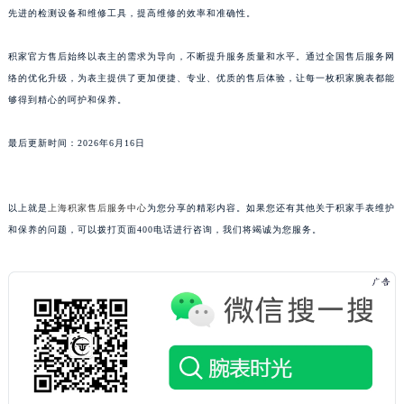
先进的检测设备和维修工具，提高维修的效率和准确性。
广东省清远市清城区湖西路积家售后服务中心（需提前预约）
广东省汕头市龙湖区长平路积家售后服务中心（需提前预约）
积家官方售后始终以表主的需求为导向，不断提升服务质量和水平。通过全国售后服务网
广东省汕尾市城区香洲街道园林社区翠园街积家售后服务中心（需提前预约）
络的优化升级，为表主提供了更加便捷、专业、优质的售后体验，让每一枚积家腕表都能
广东省韶关市武江区芙蓉新区与老城中心交汇处积家售后服务中心（需提前预约）
够得到精心的呵护和保养。
广东省深圳市罗湖区深南东路5001号华润大厦17层1701室积家售后服务中心（需提前预约）
最后更新时间：2026年6月16日
广东省阳江市江城区东风一路积家售后服务中心（需提前预约）
广东省云浮市云城区金山路积家售后服务中心（需提前预约）
广东省湛江市赤坎区观海北路积家售后服务中心（需提前预约）
以上就是
上海积家售后服务中心
为您分享的精彩内容。如果您还有其他关于积家手表维护
广东省肇庆市端州区信安大道与砚都大道交汇处积家售后服务中心（需提前预约）
和保养的问题，可以拨打页面400电话进行咨询，我们将竭诚为您服务。
广西壮族自治区百色市右江区中山二路积家售后服务中心（需提前预约）
广西壮族自治区北海市海城区北京路积家售后服务中心（需提前预约）
广西壮族自治区崇左市江州区石景林街道友谊大道与丽川路交汇处积家售后服务中心（需提前预约）
广西壮族自治区防城港市港口区金花茶大道积家售后服务中心（需提前预约）
广西壮族自治区贵港市港北区港城街道布山大道与仙衣路交叉口积家售后服务中心（需提前预约）
广西壮族自治区桂林市秀峰区红岭路积家售后服务中心（需提前预约）
广西壮族自治区河池市金城江区金城江街道朝阳路积家售后服务中心（需提前预约）