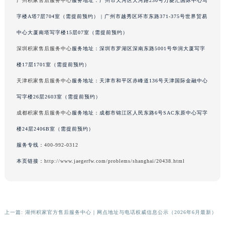
广州积家售后服务中心
服务地址：广州市天河区天河路230号万菱汇国际中心写
香港特别行政区九龙区油尖旺区弥敦道积家售后服务中心（需提前预约）
字楼A塔7层704室（需提前预约） | 广州市越秀区环市东路371-375号世界贸易
香港特别行政区铜锣湾区湾仔区轩尼诗道积家售后服务中心（需提前预约）
中心大厦南塔写字楼15层07室（需提前预约）
河南省安阳市文峰区解放大道积家售后服务中心（需提前预约）
深圳积家售后服务中心
服务地址：深圳市罗湖区深南东路5001号华润大厦写字
河南省鹤壁市淇滨区九州路积家售后服务中心（需提前预约）
楼17层1701室（需提前预约）
河南省济源市沁园街道济水大道积家售后服务中心（需提前预约）
河南省焦作市解放区解放路积家售后服务中心（需提前预约）
天津积家售后服务中心
服务地址：天津市和平区赤峰道136号天津国际金融中心
河南省开封市鼓楼区中山路积家售后服务中心（需提前预约）
写字楼26层2603室（需提前预约）
河南省洛阳市西工区中州中路与解放路交叉口积家售后服务中心（需提前预约）
成都积家售后服务中心
服务地址：成都市锦江区人民东路6号SAC东原中心写字
河南省漯河市源汇区交通路积家售后服务中心（需提前预约）
楼24层2406B室（需提前预约）
河南省南阳市宛城区范蠡东路与南都路交叉口积家售后服务中心（需提前预约）
服务专线：
400-992-0312
河南省平顶山市卫东区建设路积家售后服务中心（需提前预约）
本页链接：
http://www.jaegerfw.com/problems/shanghai/20438.html
河南省濮阳市大华龙区开州路绿城路交叉口积家售后服务中心（需提前预约）
河南省三门峡市湖滨区和平路积家售后服务中心（需提前预约）
河南省商丘市梁园区神火大道积家售后服务中心（需提前预约）
河南省新乡市红旗区人民路积家售后服务中心（需提前预约）
上一篇:
湖州积家官方售后服务中心｜网点地址与电话权威信息公示（2026年6月最新）
河南省信阳市浉河区东方红大道积家售后服务中心（需提前预约）