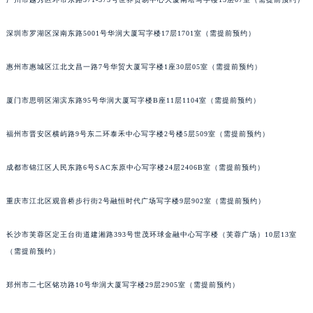
重庆市解放碑渝中区民权路28号英利国际金融中心写字楼20层01室（需提前预约）
黑龙江省大庆市萨尔图区会战大街积家售后服务中心（需提前预约）
深圳市罗湖区深南东路5001号华润大厦写字楼17层1701室（需提前预约）
黑龙江省鹤岗市向阳区红军路积家售后服务中心（需提前预约）
惠州市惠城区江北文昌一路7号华贸大厦写字楼1座30层05室（需提前预约）
黑龙江省黑河市爱辉区中央街积家售后服务中心（需提前预约）
黑龙江省鸡西市鸡冠区红军路积家售后服务中心（需提前预约）
厦门市思明区湖滨东路95号华润大厦写字楼B座11层1104室（需提前预约）
黑龙江省佳木斯市向阳区长安路积家售后服务中心（需提前预约）
黑龙江省牡丹江市东安区太平路积家售后服务中心（需提前预约）
福州市晋安区横屿路9号东二环泰禾中心写字楼2号楼5层509室（需提前预约）
黑龙江省七台河市桃山区大同街积家售后服务中心（需提前预约）
成都市锦江区人民东路6号SAC东原中心写字楼24层2406B室（需提前预约）
黑龙江省齐齐哈尔市龙沙区龙华路积家售后服务中心（需提前预约）
黑龙江省双鸭山市尖山区新兴大街积家售后服务中心（需提前预约）
重庆市江北区观音桥步行街2号融恒时代广场写字楼9层902室（需提前预约）
黑龙江省绥化市北林区新华街与康庄路交叉口积家售后服务中心（需提前预约）
黑龙江省伊春市伊美区通河路积家售后服务中心（需提前预约）
长沙市芙蓉区定王台街道建湘路393号世茂环球金融中心写字楼（芙蓉广场）10层13室
吉林省白城市洮北区明仁南街积家售后服务中心（需提前预约）
（需提前预约）
吉林省白山市浑江区浑江大街积家售后服务中心（需提前预约）
郑州市二七区铭功路10号华润大厦写字楼29层2905室（需提前预约）
吉林省吉林市船营区河南街积家售后服务中心（需提前预约）
吉林省辽源市龙山区人民大街积家售后服务中心（需提前预约）