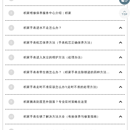
青海省海北藏族自治州海晏县将军路积家售后服务中心（需提前预约）

3
积家维修保养服务中心介绍 | 积家
青海省海东市乐都区滨河路积家售后服务中心（需提前预约）
青海省海南藏族自治州共和县青海湖大街积家售后服务中心（需提前预约）
4
积家手表进水不走怎么办？
青海省海西蒙古族藏族自治州德令哈市柴达木路积家售后服务中心（需提前预约）
青海省黄南藏族自治州同仁市德合隆路积家售后服务中心（需提前预约）
5
积家手表机芯保养方法（手表机芯正确保养方法）
青海省西宁市城西区海湖新区西关大道积家售后服务中心（需提前预约）
青海省玉树藏族自治州结古镇胜利路积家售后服务中心（需提前预约）
6
积家手表进入灰尘的维护方法（处理办法）
陕西省安康市汉滨区金州路积家售后服务中心（需提前预约）
陕西省宝鸡市渭滨区经二路积家售后服务中心（需提前预约）
7
积家手表表带生锈怎么办？（积家手表去除锈迹的四种方法）
陕西省汉中市汉台区北大街积家售后服务中心（需提前预约）
陕西省商洛市商州区州城街积家售后服务中心（需提前预约）
8
积家手表走时不准应该怎么办?(走时不准的处理方法)
陕西省铜川市王益区红旗街积家售后服务中心（需提前预约）
9
积家腕表刻度意外脱落？专业应对策略在这里
陕西省渭南市临渭区东风大街积家售后服务中心（需提前预约）
陕西省咸阳市秦都区沣西新城统一西路与白马河路交汇处积家售后服务中心（需提前预约）
10
积家手表生锈了解决方法大全（有效保养与修复指南）
陕西省延安市宝塔区中心街积家售后服务中心（需提前预约）
陕西省榆林市榆阳区长兴路积家售后服务中心（需提前预约）