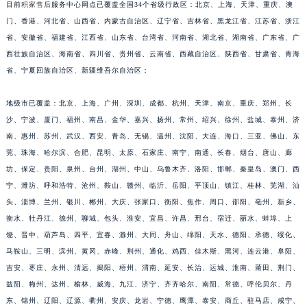
目前
积家售后
服务中心网点已覆盖全国34个省级行政区：北京、上海、天津、重庆、澳
福建省三明市三元区东乾二路积家售后服务中心（需提前预约）
门、香港、河北省、山西省、内蒙古自治区、辽宁省、吉林省、黑龙江省、江苏省、浙江
福建省漳州市龙文区步港路积家售后服务中心（需提前预约）
省、安徽省、福建省、江西省、山东省、台湾省、河南省、湖北省、湖南省、广东省、广
江苏省常州市新北区龙锦路1590号现代传媒中心5号楼10层1008室积家售后服务中心（需提前预约）
西壮族自治区、海南省、四川省、贵州省、云南省、西藏自治区、陕西省、甘肃省、青海
省、宁夏回族自治区、新疆维吾尔自治区；
江苏省淮安市清江浦区淮海北路积家售后服务中心（需提前预约）
江苏省连云港市海州区通灌北路积家售后服务中心（需提前预约）
地级市已覆盖：北京、上海、广州、深圳、成都、杭州、天津、南京、重庆、郑州、长
江苏省南京市秦淮区中山南路1号南京中心22层22-C1-C3室积家售后服务中心（需提前预约）
沙、宁波、厦门、福州、南昌、金华、嘉兴、扬州、常州、绍兴、徐州、盐城、泰州、济
江苏省宿迁市宿城区西湖路积家售后服务中心（需提前预约）
南、惠州、苏州、武汉、西安、青岛、无锡、温州、沈阳、大连、海口、三亚、佛山、东
江苏省泰州市海陵区永定东路399号置地商务中心东塔（华润万象城）17层1706室积家售后服务中心（需提前预约）
莞、珠海、哈尔滨、合肥、昆明、太原、石家庄、南宁、南通、长春、烟台、唐山、廊
江苏省徐州市鼓楼区淮海东路29号苏宁广场IFC国际金融中心35层3508室积家售后服务中心（需提前预约）
坊、保定、贵阳、泉州、台州、湖州、中山、乌鲁木齐、洛阳、邯郸、秦皇岛、澳门、西
宁、潍坊、呼和浩特、沧州、鞍山、赣州、临沂、岳阳、平顶山、镇江、桂林、芜湖、汕
江苏省盐城市盐都区世纪大道5号盐城金融城写字楼1号楼16层1604室积家售后服务中心（需提前预约）
头、淄博、兰州、银川、郴州、大庆、张家口、衡阳、焦作、周口、邵阳、亳州、新乡、
江苏省扬州市邗江区国展路29号星耀天地写字楼1号楼18层1803室积家售后服务中心（需提前预约）
衡水、牡丹江、德州、聊城、包头、淮安、宜昌、许昌、邢台、宿迁、丽水、蚌埠、上
江苏省镇江市京口区中山东路积家售后服务中心（需提前预约）
饶、晋中、葫芦岛、四平、宜春、滁州、大同、舟山、绵阳、天水、德阳、承德、绥化、
江西省抚州市临川区赣东大道积家售后服务中心（需提前预约）
马鞍山、三明、滨州、黄冈、赤峰、荆州、通化、鸡西、佳木斯、黑河、连云港、阜阳、
江西省赣州市章贡区文清路积家售后服务中心（需提前预约）
吉安、枣庄、永州、清远、揭阳、梧州、渭南、延安、长治、运城、淮南、莆田、荆门、
江西省吉安市吉州区井冈山大道积家售后服务中心（需提前预约）
益阳、梅州、达州、榆林、威海、九江、济宁、齐齐哈尔、南阳、常德、呼伦贝尔、丹
东、锦州、辽阳、辽源、衢州、安庆、龙岩、宁德、鹰潭、泰安、商丘、驻马店、咸宁、
江西省景德镇市珠山区珠山中路积家售后服务中心（需提前预约）