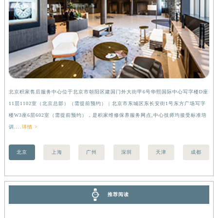
湖南省郴州市北湖区国庆北路积家售后服务中心（需提前预约）
湖南省衡阳市雁峰区解放路积家售后服务中心（需提前预约）
湖南省怀化市鹤城区迎丰中路积家售后服务中心（需提前预约）
湖南省娄底市娄星区长青街积家售后服务中心（需提前预约）
湖南省邵阳市双清区东风路积家售后服务中心（需提前预约）
湖南省湘潭市雨湖区莲城大道积家售后服务中心（需提前预约）
湖南省益阳市赫山区桃花仑路积家售后服务中心（需提前预约）
北京积家售后服务中心位于北京市朝阳区建国门外大街甲6号华熙国际中心写字楼D座
上
11层1102室（北京总部）（需提前预约） | 北京市东城区东长安街1号东方广场写字
（
湖南省永州市冷水滩区永州大道与中兴路交叉口积家售后服务中心（需提前预约）
楼W3座6层602室（需提前预约），是积家维修保养服务网点,中心技师均接受标准培
前
湖南省岳阳市岳阳楼区东茅岭路积家售后服务中心（需提前预约）
训....
详情 >
湖南省张家界市永定区解放路积家售后服务中心（需提前预约）
湖南省长沙市芙蓉区建湘路393号世茂环球金融中心写字楼10层1013室积家售后服务中心（需提前预约）
北京
上海
广州
深圳
天津
成都
湖南省株洲市芦淞区建设南路积家售后服务中心（需提前预约）
甘肃省白银市白银区北京路积家售后服务中心（需提前预约）
甘肃省定西市安定区解放路积家售后服务中心（需提前预约）
推荐阅读
甘肃省敦煌市沙州镇阳关中路积家售后服务中心（需提前预约）
甘肃省合作市人民街积家售后服务中心（需提前预约）