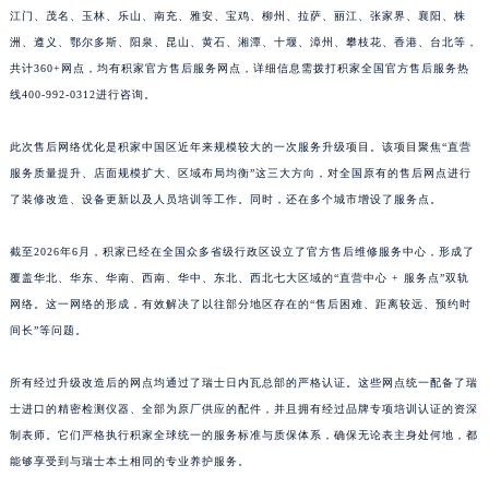
江门、茂名、玉林、乐山、南充、雅安、宝鸡、柳州、拉萨、丽江、张家界、襄阳、株
江西省九江市浔阳区浔阳路积家售后服务中心（需提前预约）
洲、遵义、鄂尔多斯、阳泉、昆山、黄石、湘潭、十堰、漳州、攀枝花、香港、台北等，
江西省南昌市红谷滩新区红谷中大道998号绿地双子塔（中央广场）A1座办公楼14层1407室积家售后服务中心（需提前预约）
共计360+网点，均有积家官方售后服务网点，详细信息需拨打积家全国官方售后服务热
江西省萍乡市安源区萍安北大道与康庄路交叉口积家售后服务中心（需提前预约）
线400-992-0312进行咨询。
江西省上饶市信州区滨江西路积家售后服务中心（需提前预约）
江西省新余市渝水区北湖西路积家售后服务中心（需提前预约）
此次售后网络优化是积家中国区近年来规模较大的一次服务升级项目。该项目聚焦“直营
服务质量提升、店面规模扩大、区域布局均衡”这三大方向，对全国原有的售后网点进行
江西省宜春市袁州区中山中路积家售后服务中心（需提前预约）
了装修改造、设备更新以及人员培训等工作。同时，还在多个城市增设了服务点。
江西省鹰潭市月湖区胜利东路积家售后服务中心（需提前预约）
山东省德州市德城区东风中路积家售后服务中心（需提前预约）
截至2026年6月，积家已经在全国众多省级行政区设立了官方售后维修服务中心，形成了
山东省东营市东营区济南路积家售后服务中心（需提前预约）
覆盖华北、华东、华南、西南、华中、东北、西北七大区域的“直营中心 + 服务点”双轨
山东省济南市历下区经十路11111号华润中心写字楼（万象城）15层1508室积家售后服务中心（需提前预约）
网络。这一网络的形成，有效解决了以往部分地区存在的“售后困难、距离较远、预约时
山东省济宁市任城区太白楼路积家售后服务中心（需提前预约）
间长”等问题。
山东省莱芜市文化南路8号银座商城名表维修一楼名表维修积家售后服务中心（需提前预约）
所有经过升级改造后的网点均通过了瑞士日内瓦总部的严格认证。这些网点统一配备了瑞
山东省临沂市兰山区解放路积家售后服务中心（需提前预约）
士进口的精密检测仪器、全部为原厂供应的配件，并且拥有经过品牌专项培训认证的资深
山东省日照市东港区烟台路积家售后服务中心（需提前预约）
制表师。它们严格执行积家全球统一的服务标准与质保体系，确保无论表主身处何地，都
山东省泰安市泰山区财源街道泰山大街积家售后服务中心（需提前预约）
能够享受到与瑞士本土相同的专业养护服务。
山东省威海市环翠区新威海路89号振华商厦一楼名表维修积家售后服务中心（需提前预约）