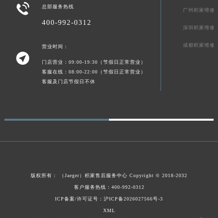

总部服务热线
贵州省安顺市西秀区中华南路积家售后服务中心（需提前预约）
广州积家维修
400-992-0312
贵州省毕节市七星关区松山路积家售后服务中心（需提前预约）
深圳积家维修
贵州省六盘水市钟山区钟山大道积家售后服务中心（需提前预约）
成都积家维修
营业时间：
贵州省黔东南苗族侗族自治州凯里市北京西路积家售后服务中心（需提前预约）

门店营业：09:00-19:30（节假日正常营业）
贵州省黔西南布依族苗族自治州兴义市大道与桔香路交汇处积家售后服务中心（需提前预约）
客服在线：08:00-22:00（节假日正常营业）
贵州省铜仁市碧江区民主路积家售后服务中心（需提前预约）
客服及门店节假日不休
贵州省遵义市红花岗区共青大道与嵩山路交叉口积家售后服务中心（需提前预约）
四川省阿坝州市马尔康市团结街积家售后服务中心（需提前预约）
四川省巴中市巴州区江北大道积家售后服务中心（需提前预约）
四川省成都市锦江区人民东路6号SAC东原中心24层2406B室积家售后服务中心（需提前预约）
四川省达州市通川区中心广场、老车坝积家售后服务中心（需提前预约）
四川省德阳市旌阳区长江西路、南街积家售后服务中心（需提前预约）
四川省甘孜州市康定市情歌广场、箭炉街积家售后服务中心（需提前预约）
版权所有：
（Jaeger）
积家售后服务中心
Copyright © 2018-2032
四川省广安市广安区建安南路积家售后服务中心（需提前预约）
客户服务热线：400-992-0312
ICP备案/许可证号：沪ICP备2026027566号-3
四川省广元市利州区老城南北街、东大街积家售后服务中心（需提前预约）
XML
四川省乐山市市中区嘉定中路积家售后服务中心（需提前预约）