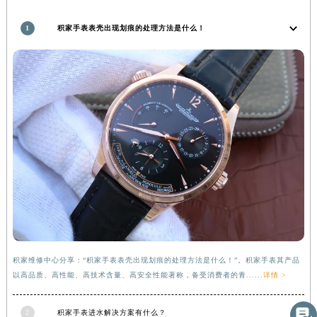
甘肃省嘉峪关市雄关区新华中路积家售后服务中心（需提前预约）
1
积家手表表壳出现划痕的处理方法是什么！
甘肃省金昌市金川区北京路积家售后服务中心（需提前预约）
甘肃省酒泉市肃州区西大街积家售后服务中心（需提前预约）
甘肃省临夏市城南街道团结路积家售后服务中心（需提前预约）
甘肃省陇南市武都区人民路积家售后服务中心（需提前预约）
甘肃省平凉市崆峒区西大街积家售后服务中心（需提前预约）
甘肃省庆阳市西峰区南大街积家售后服务中心（需提前预约）
甘肃省天水市秦州区民主路积家售后服务中心（需提前预约）
甘肃省武威市凉州区迎宾路积家售后服务中心（需提前预约）
甘肃省张掖市甘州区民乐北路积家售后服务中心（需提前预约）
宁夏回族自治区固原市原州区文化街积家售后服务中心（需提前预约）
宁夏回族自治区石嘴山市大武口区贺兰山路积家售后服务中心（需提前预约）
宁夏回族自治区吴忠市利通区开元大道积家售后服务中心（需提前预约）
积家维修中心分享：“积家手表表壳出现划痕的处理方法是什么！”。积家手表其产品
宁夏回族自治区银川市兴庆区新华东路97号新百中心C馆一层C1-18号商铺积家售后服务中心（需提前预约）
以高品质、高性能、高技术含量、高安全性能著称，备受消费者的青......
详情 >
宁夏回族自治区中卫市沙坡头区鼓楼东街积家售后服务中心（需提前预约）
青海省果洛藏族自治州玛沁县团结路积家售后服务中心（需提前预约）

2
积家手表进水解决方案有什么？