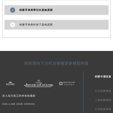
新疆维吾尔自治区克拉玛依市克拉玛依区友谊路积家售后服务中心（需提前预约）
4
积家手表表带过长是啥原因
新疆维吾尔自治区库车市库车市文化东路积家售后服务中心（需提前预约）
新疆维吾尔自治区库尔勒市库尔勒市人民东路积家售后服务中心（需提前预约）
5
积家手表表针掉了是啥原因
新疆维吾尔自治区奎屯市团结西街积家售后服务中心（需提前预约）
新疆维吾尔自治区昆玉市昆泉街积家售后服务中心（需提前预约）
新疆维吾尔自治区沙湾市三道河子镇世纪大道南路积家售后服务中心（需提前预约）
新疆维吾尔自治区石河子市北二路积家售后服务中心（需提前预约）
新疆维吾尔自治区双河市光明路积家售后服务中心（需提前预约）
新疆维吾尔自治区塔城市塔城地区闻琴路积家售后服务中心（需提前预约）
轻轻滑动下方栏目探索更多精彩内容
新疆维吾尔自治区铁门关市兴疆路积家售后服务中心（需提前预约）
新疆维吾尔自治区图木舒克市图木舒克市中兴街积家售后服务中心（需提前预约）
积家中国区服
新疆维吾尔自治区吐鲁番市高昌区文化中路文化中路积家售后服务中心（需提前预约）
新疆维吾尔自治区乌苏市乌鲁木齐北路积家售后服务中心（需提前预约）
北京积家维修
加入成为真正的钟表收藏家
新疆维吾尔自治区五家渠市长征西街积家售后服务中心（需提前预约）
上海积家维修
新疆维吾尔自治区新星市东风路积家售后服务中心（需提前预约）
Join a real clock collector.
天津积家维修
新疆维吾尔自治区伊宁市解放西路积家售后服务中心（需提前预约）