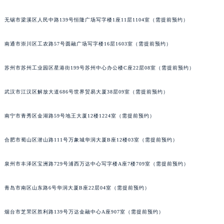
辽宁省营口市站前区市府路与渤海大街交叉口积家售后服务中心（需提前预约）
无锡市梁溪区人民中路139号恒隆广场写字楼1座11层1104室（需提前预约）
辽宁省沈阳市沈河区中街路137号亨得利名表维修授权店1楼积家售后服务中心（需提前预约）
辽宁省沈阳市沈河区中街路83号亨得利名表维修授权店1楼积家售后服务中心（需提前预约）
南通市崇川区工农路57号圆融广场写字楼16层1603室（需提前预约）
北京市朝阳区建国门外大街甲6号华熙国际中心D座11层1102室积家售后服务中心（北京总部）（需提前预约）
北京市东城区东长安街1号王府井东方广场W3座6层602室积家售后服务中心（需提前预约）
苏州市苏州工业园区星港街199号苏州中心办公楼C座22层08室（需提前预约）
河北省保定市竞秀区朝阳北大街北国先天下积家售后服务中心（需提前预约）
武汉市江汉区解放大道686号世界贸易大厦38层09室（需提前预约）
内蒙古自治区阿拉善盟市左旗土尔扈特大街积家售后服务中心（需提前预约）
内蒙古自治区巴彦淖尔市临河区新华街积家售后服务中心（需提前预约）
南宁市青秀区金湖路59号地王大厦12楼1224室（需提前预约）
内蒙古自治区包头市青山区幸福路甲3号王府井百货名表维修积家售后服务中心（需提前预约）
内蒙古自治区赤峰市红山区哈达街积家售后服务中心（需提前预约）
合肥市蜀山区潜山路111号万象城华润大厦B座12楼03室（需提前预约）
内蒙古自治区鄂尔多斯市东胜区伊金霍洛街积家售后服务中心（需提前预约）
内蒙古自治区呼伦贝尔市海拉尔区中央街积家售后服务中心（需提前预约）
泉州市丰泽区宝洲路729号浦西万达中心写字楼A座7楼709室（需提前预约）
内蒙古自治区通辽市科尔沁区明仁大街积家售后服务中心（需提前预约）
青岛市南区山东路6号华润大厦B座22层04室（需提前预约）
内蒙古自治区乌海市海勃湾区人民南路积家售后服务中心（需提前预约）
内蒙古自治区乌兰察布市集宁区恩和大街积家售后服务中心（需提前预约）
烟台市芝罘区胜利路139号万达金融中心A座907室（需提前预约）
内蒙古自治区锡林郭勒盟市锡林浩特市光明街与额尔敦路交叉口积家售后服务中心（需提前预约）