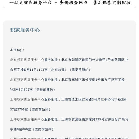
广西壮族自治区贺州市八步区城东街道灵峰南路积家售后服务中心（需提前预约）
广西壮族自治区来宾市兴宾区桂中大道积家售后服务中心（需提前预约）
广西壮族自治区柳州市城中区中山中路积家售后服务中心（需提前预约）
积家服务中心
广西壮族自治区钦州市钦南区金海湾东大街积家售后服务中心（需提前预约）
广西壮族自治区梧州市万秀区龙湖镇高旺路积家售后服务中心（需提前预约）
广西壮族自治区玉林市玉州区金玉路积家售后服务中心（需提前预约）
本文tag：
海南省儋州市儋州市那大镇兰洋北路积家售后服务中心（需提前预约）
北京积家售后服务中心
服务地址：北京市朝阳区建国门外大街甲6号华熙国际中
海南省东方市八所镇解放西路积家售后服务中心（需提前预约）
心写字楼D座11层1102室（北京总部）（需提前预约）
海南省琼海市嘉积镇东风路积家售后服务中心（需提前预约）
北京积家售后服务中心
服务地址：北京市东城区东长安街1号东方广场写字楼
海南省三沙市西沙区西沙群岛永兴岛北京路积家售后服务中心（需提前预约）
W3座6层602室（需提前预约）
海南省三亚市吉阳区迎宾路积家售后服务中心（需提前预约）
上海积家售后服务中心
服务地址：上海市徐汇区虹桥路3号港汇中心写字楼2座
海南省万宁市万城镇解放路积家售后服务中心（需提前预约）
37层3705室（需提前预约）
海南省文昌市文城镇教育东路积家售后服务中心（需提前预约）
海南省五指山市通什镇三月三大道积家售后服务中心（需提前预约）
上海积家售后服务中心
服务地址：上海市黄浦区南京东路299号宏伊国际广场写
香港特别行政区尖沙咀区油尖旺区广东道积家售后服务中心（需提前预约）
字楼8层806室（需提前预约）
香港特别行政区金钟区中西区金钟道积家售后服务中心（需提前预约）