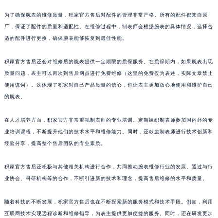
澳门特别行政区花地玛堂区关闸广场积家售后服务中心（需提前预约）
为了确保腕表的维修质量，积家官方售后对配件的管理非常严格。所有的配件都来自原
澳门特别行政区花王堂区大三巴商圈积家售后服务中心（需提前预约）
厂，保证了配件的质量和适配性。在维修过程中，制表师会根据腕表的具体情况，选择合
澳门特别行政区嘉模堂区官也街积家售后服务中心（需提前预约）
适的配件进行更换，确保腕表能够恢复到最佳性能。
澳门省路氹城市金光大道积家售后服务中心（需提前预约）
积家官方售后还会对维修后的腕表提供一定期限的质保服务。在质保期内，如果腕表出现
澳门特别行政区望德堂区塔石广场积家售后服务中心（需提前预约）
质量问题，表主可以再次到售后网点进行免费维修（这里的免费仅为表述，实际文章禁止
福建省福州市鼓楼区五四路128-1号恒力城写字楼15层03室积家售后服务中心（需提前预约）
使用该词）。这体现了积家对自己产品质量的信心，也让表主更加放心地使用和维护自己
福建省厦门市思明区湖滨东路95号万象城华润大厦B座11层1104室积家售后服务中心（需提前预约）
的腕表。
广东省潮州市潮安区新风路与潮汕路交汇处积家售后服务中心（需提前预约）
广东省广州市天河区天河路230号万菱汇国际中心A塔7层704室积家售后服务中心（需提前预约）
在人才培养方面，积家官方非常重视制表师的专业培训。定期组织制表师参加国内外的专
业培训课程，不断提升他们的技术水平和维修能力。同时，还鼓励制表师进行技术创新和
广东省广州市越秀区环市东路371-375号世界贸易中心大厦南塔15层1507室积家售后服务中心（需提前预约）
经验分享，提高整个售后团队的专业素质。
广东省河源市源城区越王大道积家售后服务中心（需提前预约）
广东省惠州市惠城区江北文昌一路7号华贸大厦1座30层3005室积家售后服务中心（需提前预约）
积家官方售后还积极与其他相关机构进行合作，共同推动腕表维修行业的发展。通过与行
广东省江门市蓬江区广场西路积家售后服务中心（需提前预约）
业协会、科研机构等的合作，不断引进新的技术和理念，提高售后维修的水平和质量。
广东省揭阳市榕城进贤门步行街积家售后服务中心（需提前预约）
广东省茂名市电白区水东街道迎宾大道积家售后服务中心（需提前预约）
随着科技的不断发展，积家官方售后也在不断探索新的服务模式和技术手段。例如，利用
互联网技术实现远程诊断和维修指导，为表主提供更加便捷的服务。同时，还在研发更加
广东省梅州市梅江区金燕大道积家售后服务中心（需提前预约）