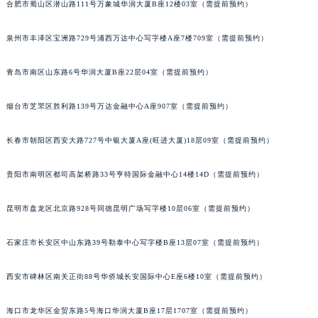
合肥市蜀山区潜山路111号万象城华润大厦B座12楼03室（需提前预约）
山西省大同市平城区迎宾街积家售后服务中心（需提前预约）
山西省晋城市城区黄华街积家售后服务中心（需提前预约）
泉州市丰泽区宝洲路729号浦西万达中心写字楼A座7楼709室（需提前预约）
山西省晋中市榆次区顺城街积家售后服务中心（需提前预约）
青岛市南区山东路6号华润大厦B座22层04室（需提前预约）
山西省临汾市尧都区解放路积家售后服务中心（需提前预约）
山西省吕梁市离石区永宁中路与建设街交叉口积家售后服务中心（需提前预约）
烟台市芝罘区胜利路139号万达金融中心A座907室（需提前预约）
山西省朔州市朔城区怡西路与鄯阳西街交汇处积家售后服务中心（需提前预约）
山西省忻州市忻府区和平东街与七一南路交叉口积家售后服务中心（需提前预约）
长春市朝阳区西安大路727号中银大厦A座(旺进大厦)18层09室（需提前预约）
山西省阳泉市郊区平阳东街与新城大道交叉口积家售后服务中心（需提前预约）
山西省运城市盐湖区河东街积家售后服务中心（需提前预约）
贵阳市南明区都司高架桥路33号亨特国际金融中心14楼14D（需提前预约）
山西省长治市潞州区英雄中路积家售后服务中心（需提前预约）
昆明市盘龙区北京路928号同德昆明广场写字楼10层06室（需提前预约）
山西省太原市迎泽区迎泽街道解放路15号亨得利名表维修授权店3楼积家售后服务中心（需提前预约）
天津市和平区赤峰道136号天津国际金融中心26层2603室积家售后服务中心（需提前预约）
石家庄市长安区中山东路39号勒泰中心写字楼B座13层07室（需提前预约）
安徽省安庆市迎江区人民路积家售后服务中心（需提前预约）
安徽省蚌埠市蚌山区淮河路积家售后服务中心（需提前预约）
西安市碑林区南关正街88号华侨城长安国际中心E座6楼10室（需提前预约）
安徽省亳州市谯城区魏武大道积家售后服务中心（需提前预约）
海口市龙华区金贸东路5号海口华润大厦B座17层1707室（需提前预约）
安徽省池州市贵池区长江路积家售后服务中心（需提前预约）