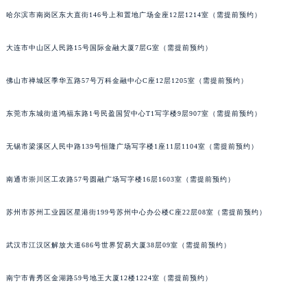
辽宁省沈阳市沈河区中街路137号亨得利名表维修授权店1楼积家售后服务中心（需提前预约）
哈尔滨市南岗区东大直街146号上和置地广场金座12层1214室（需提前预约）
辽宁省沈阳市沈河区中街路83号亨得利名表维修授权店1楼积家售后服务中心（需提前预约）
大连市中山区人民路15号国际金融大厦7层G室（需提前预约）
北京市朝阳区建国门外大街甲6号华熙国际中心D座11层1102室积家售后服务中心（北京总部）（需提前预约）
北京市东城区东长安街1号王府井东方广场W3座6层602室积家售后服务中心（需提前预约）
佛山市禅城区季华五路57号万科金融中心C座12层1205室（需提前预约）
河北省保定市竞秀区朝阳北大街北国先天下积家售后服务中心（需提前预约）
内蒙古自治区阿拉善盟市左旗土尔扈特大街积家售后服务中心（需提前预约）
东莞市东城街道鸿福东路1号民盈国贸中心T1写字楼9层907室（需提前预约）
内蒙古自治区巴彦淖尔市临河区新华街积家售后服务中心（需提前预约）
无锡市梁溪区人民中路139号恒隆广场写字楼1座11层1104室（需提前预约）
内蒙古自治区包头市青山区幸福路甲3号王府井百货名表维修积家售后服务中心（需提前预约）
内蒙古自治区赤峰市红山区哈达街积家售后服务中心（需提前预约）
南通市崇川区工农路57号圆融广场写字楼16层1603室（需提前预约）
内蒙古自治区鄂尔多斯市东胜区伊金霍洛街积家售后服务中心（需提前预约）
内蒙古自治区呼伦贝尔市海拉尔区中央街积家售后服务中心（需提前预约）
苏州市苏州工业园区星港街199号苏州中心办公楼C座22层08室（需提前预约）
内蒙古自治区通辽市科尔沁区明仁大街积家售后服务中心（需提前预约）
内蒙古自治区乌海市海勃湾区人民南路积家售后服务中心（需提前预约）
武汉市江汉区解放大道686号世界贸易大厦38层09室（需提前预约）
内蒙古自治区乌兰察布市集宁区恩和大街积家售后服务中心（需提前预约）
南宁市青秀区金湖路59号地王大厦12楼1224室（需提前预约）
内蒙古自治区锡林郭勒盟市锡林浩特市光明街与额尔敦路交叉口积家售后服务中心（需提前预约）
内蒙古自治区兴安盟市乌兰浩特市兴安大街积家售后服务中心（需提前预约）