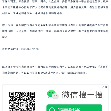
了深入调查。来自搜狐、新浪、网易、大众点评、抖音等多家媒体平台的信息显示，积家
江西省南昌市红谷滩新区红谷中大道998号绿地双子塔（中央广场）A1座办公楼14层1407室积家售后服务中心（需提前预约）
名表官方服务中心得到了广大消费者的高度认可与好评。用户普遍反映，在这里能够享受
江西省萍乡市安源区萍安北大道与康庄路交叉口积家售后服务中心（需提前预约）
到高效、专业的服务体验，并且服务质量稳定可靠。
江西省上饶市信州区滨江西路积家售后服务中心（需提前预约）
综上所述，在全国范围内设立的多家积家名表官方维修保养中心为消费者提供了全方位的
江西省新余市渝水区北湖西路积家售后服务中心（需提前预约）
服务保障。无论是线上查询还是线下体验，都能感受到品牌对于客户满意度的高度重视与
江西省宜春市袁州区中山中路积家售后服务中心（需提前预约）
承诺。
江西省鹰潭市月湖区胜利东路积家售后服务中心（需提前预约）
山东省德州市德城区东风中路积家售后服务中心（需提前预约）
最后更新时间：2026年5月17日
山东省东营市东营区济南路积家售后服务中心（需提前预约）
山东省济南市历下区经十路11111号华润中心写字楼（万象城）15层1508室积家售后服务中心（需提前预约）
以上就是
青海积家维修服务中心
为您分享的精彩内容。如果您还有其他关于积家手表维护
山东省济宁市任城区太白楼路积家售后服务中心（需提前预约）
和保养的问题，可以拨打页面400电话进行咨询，我们将竭诚为您服务。
山东省莱芜市文化南路8号银座商城名表维修一楼名表维修积家售后服务中心（需提前预约）
山东省临沂市兰山区解放路积家售后服务中心（需提前预约）
山东省日照市东港区烟台路积家售后服务中心（需提前预约）
山东省泰安市泰山区财源街道泰山大街积家售后服务中心（需提前预约）
山东省威海市环翠区新威海路89号振华商厦一楼名表维修积家售后服务中心（需提前预约）
山东省潍坊市奎文区东风东街积家售后服务中心（需提前预约）