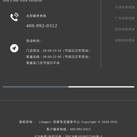
Join a real clock collector.
青海省海东市乐都区滨河路积家售后服务中心（需提前预约）
天津积家维修

青海省海南藏族自治州共和县青海湖大街积家售后服务中心（需提前预约）
总部服务热线
广州积家维修
青海省海西蒙古族藏族自治州德令哈市柴达木路积家售后服务中心（需提前预约）
400-992-0312
深圳积家维修
青海省黄南藏族自治州同仁市德合隆路积家售后服务中心（需提前预约）
青海省西宁市城西区海湖新区西关大道积家售后服务中心（需提前预约）
成都积家维修
营业时间：

青海省玉树藏族自治州结古镇胜利路积家售后服务中心（需提前预约）
门店营业：09:00-19:30（节假日正常营业）
客服在线：08:00-22:00（节假日正常营业）
陕西省安康市汉滨区金州路积家售后服务中心（需提前预约）
客服及门店节假日不休
陕西省宝鸡市渭滨区经二路积家售后服务中心（需提前预约）
陕西省汉中市汉台区北大街积家售后服务中心（需提前预约）
陕西省商洛市商州区州城街积家售后服务中心（需提前预约）
陕西省铜川市王益区红旗街积家售后服务中心（需提前预约）
陕西省渭南市临渭区东风大街积家售后服务中心（需提前预约）
陕西省咸阳市秦都区沣西新城统一西路与白马河路交汇处积家售后服务中心（需提前预约）
陕西省延安市宝塔区中心街积家售后服务中心（需提前预约）
版权所有：
（Jaeger）
积家售后服务中心
Copyright © 2018-2032
陕西省榆林市榆阳区长兴路积家售后服务中心（需提前预约）
客户服务热线：400-992-0312
新疆维吾尔自治区阿克苏市东大街积家售后服务中心（需提前预约）
ICP备案/许可证号：沪ICP备2026027566号-3