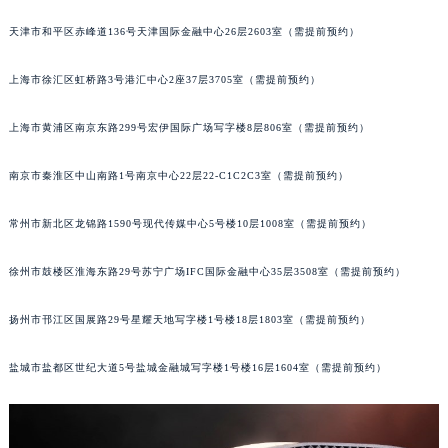
重庆市江北区观音桥步行街2号融恒时代广场写字楼9层902室（需提前预约）
天津市和平区赤峰道136号天津国际金融中心26层2603室（需提前预约）
长沙市芙蓉区定王台街道建湘路393号世茂环球金融中心写字楼（芙蓉广场）10层13室（需提前预约）
郑州市二七区铭功路10号华润大厦写字楼29层2905室（需提前预约）
上海市徐汇区虹桥路3号港汇中心2座37层3705室（需提前预约）
太原市迎泽区解放路15号亨得利名表服务中心（品牌授权店）3层整层（需提前预约）
上海市黄浦区南京东路299号宏伊国际广场写字楼8层806室（需提前预约）
沈阳市沈河区中街路137号亨得利名表服务中心（品牌授权店）1层整层（需提前预约）
沈阳市沈河区中街路83号亨得利名表服务中心（品牌授权店）1层整层（需提前预约）
南京市秦淮区中山南路1号南京中心22层22-C1C2C3室（需提前预约）
乌鲁木齐市天山区红山路26号时代广场（CCMALL）C座17层17-B（需提前预约）
温州市鹿城区锦绣路1067号置信广场10层1015室（需提前预约）
常州市新北区龙锦路1590号现代传媒中心5号楼10层1008室（需提前预约）
哈尔滨市道里区友谊西路600号富力中心T2座写字楼29层03室（需提前预约）
大连市中山区人民路15号国际金融大厦7层G室（需提前预约）
徐州市鼓楼区淮海东路29号苏宁广场IFC国际金融中心35层3508室（需提前预约）
佛山市禅城区季华五路57号万科金融中心C座12层1205室（需提前预约）
扬州市邗江区国展路29号星耀天地写字楼1号楼18层1803室（需提前预约）
东莞市东城街道鸿福东路1号民盈国贸中心T1写字楼9层907室（需提前预约）
无锡市梁溪区人民中路139号恒隆广场写字楼1座11层1104室（需提前预约）
盐城市盐都区世纪大道5号盐城金融城写字楼1号楼16层1604室（需提前预约）
南通市崇川区工农路57号圆融广场写字楼16层1603室（需提前预约）
苏州市苏州工业园区星港街199号苏州中心办公楼C座22层08室（需提前预约）
武汉市江汉区解放大道686号世界贸易大厦38层09室（需提前预约）