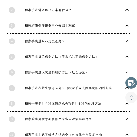
河南省郑州市二七区民主路10号华润大厦29层2905室积家售后服务中心（需提前预约）
2
积家手表进水解决方案有什么？
河南省周口市川汇区七一路积家售后服务中心（需提前预约）
河南省驻马店市驿城区乐山大道与置地大道交叉口积家售后服务中心（需提前预约）
3
积家维修保养服务中心介绍 | 积家
湖北省鄂州市鄂城区文星大道积家售后服务中心（需提前预约）
湖北省黄冈市黄州区赤壁大道积家售后服务中心（需提前预约）
4
积家手表进水不走怎么办？
湖北省黄石市黄石港区武汉路积家售后服务中心（需提前预约）
5
积家手表机芯保养方法（手表机芯正确保养方法）
湖北省荆门市东宝中天街步行街积家售后服务中心（需提前预约）
湖北省荆州市荆州区荆中路积家售后服务中心（需提前预约）
6
积家手表进入灰尘的维护方法（处理办法）
湖北省十堰市茅箭区人民北路积家售后服务中心（需提前预约）

湖北省随州市曾都区青年路积家售后服务中心（需提前预约）
7
积家手表表带生锈怎么办？（积家手表去除锈迹的四种方法）
湖北省咸宁市咸安区长安大道积家售后服务中心（需提前预约）

湖北省襄阳市樊城区长虹路与人民路交叉口积家售后服务中心（需提前预约）
8
积家手表走时不准应该怎么办?(走时不准的处理方法)
湖北省孝感市孝南区复兴大道积家售后服务中心（需提前预约）
湖北省宜昌市西陵区夷陵大道与港窑路积家售后服务中心（需提前预约）
9
积家腕表刻度意外脱落？专业应对策略在这里
湖南省常德市武陵区人民路积家售后服务中心（需提前预约）
湖南省郴州市北湖区国庆北路积家售后服务中心（需提前预约）
10
积家手表生锈了解决方法大全（有效保养与修复指南）