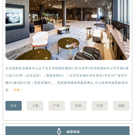
广西壮族自治区来宾市兴宾区桂中大道积家售后服务中心（需提前预约）
广西壮族自治区柳州市城中区中山中路积家售后服务中心（需提前预约）
广西壮族自治区钦州市钦南区金海湾东大街积家售后服务中心（需提前预约）
广西壮族自治区梧州市万秀区龙湖镇高旺路积家售后服务中心（需提前预约）
广西壮族自治区玉林市玉州区金玉路积家售后服务中心（需提前预约）
海南省儋州市儋州市那大镇兰洋北路积家售后服务中心（需提前预约）
海南省东方市八所镇解放西路积家售后服务中心（需提前预约）
海南省琼海市嘉积镇东风路积家售后服务中心（需提前预约）
北京积家售后服务中心位于北京市朝阳区建国门外大街甲6号华熙国际中心写字楼D座
上
海南省三沙市西沙区西沙群岛永兴岛北京路积家售后服务中心（需提前预约）
11层1102室（北京总部）（需提前预约） | 北京市东城区东长安街1号东方广场写字
（
海南省三亚市吉阳区迎宾路积家售后服务中心（需提前预约）
楼W3座6层602室（需提前预约），是积家维修保养服务网点,中心技师均接受标准培
前
训....
详情 >
海南省万宁市万城镇解放路积家售后服务中心（需提前预约）
海南省文昌市文城镇教育东路积家售后服务中心（需提前预约）
北京
上海
广州
深圳
天津
成都
海南省五指山市通什镇三月三大道积家售后服务中心（需提前预约）
香港特别行政区尖沙咀区油尖旺区广东道积家售后服务中心（需提前预约）
香港特别行政区金钟区中西区金钟道积家售后服务中心（需提前预约）
推荐阅读
香港特别行政区九龙区油尖旺区弥敦道积家售后服务中心（需提前预约）