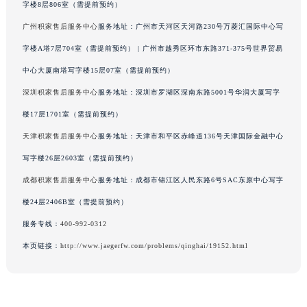
字楼8层806室（需提前预约）
澳门特别行政区花王堂区大三巴商圈积家售后服务中心（需提前预约）
广州积家售后服务中心
服务地址：广州市天河区天河路230号万菱汇国际中心写
澳门特别行政区嘉模堂区官也街积家售后服务中心（需提前预约）
字楼A塔7层704室（需提前预约） | 广州市越秀区环市东路371-375号世界贸易
澳门省路氹城市金光大道积家售后服务中心（需提前预约）
澳门特别行政区望德堂区塔石广场积家售后服务中心（需提前预约）
中心大厦南塔写字楼15层07室（需提前预约）
福建省福州市鼓楼区五四路128-1号恒力城写字楼15层03室积家售后服务中心（需提前预约）
深圳积家售后服务中心
服务地址：深圳市罗湖区深南东路5001号华润大厦写字
福建省厦门市思明区湖滨东路95号万象城华润大厦B座11层1104室积家售后服务中心（需提前预约）
楼17层1701室（需提前预约）
广东省潮州市潮安区新风路与潮汕路交汇处积家售后服务中心（需提前预约）
天津积家售后服务中心
服务地址：天津市和平区赤峰道136号天津国际金融中心
广东省广州市天河区天河路230号万菱汇国际中心A塔7层704室积家售后服务中心（需提前预约）
写字楼26层2603室（需提前预约）
广东省广州市越秀区环市东路371-375号世界贸易中心大厦南塔15层1507室积家售后服务中心（需提前预约）
成都积家售后服务中心
服务地址：成都市锦江区人民东路6号SAC东原中心写字
广东省河源市源城区越王大道积家售后服务中心（需提前预约）
楼24层2406B室（需提前预约）
广东省惠州市惠城区江北文昌一路7号华贸大厦1座30层3005室积家售后服务中心（需提前预约）
广东省江门市蓬江区广场西路积家售后服务中心（需提前预约）
服务专线：
400-992-0312
广东省揭阳市榕城进贤门步行街积家售后服务中心（需提前预约）
本页链接：
http://www.jaegerfw.com/problems/qinghai/19152.html
广东省茂名市电白区水东街道迎宾大道积家售后服务中心（需提前预约）
广东省梅州市梅江区金燕大道积家售后服务中心（需提前预约）
广东省清远市清城区湖西路积家售后服务中心（需提前预约）