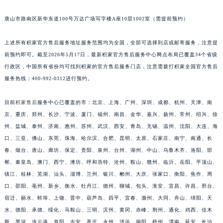
安徽省滁州市琅琊区南谯北路积家售后服务中心（需提前预约）
唐山市路南区新华东道100号万达广场写字楼A座10层1002室（需提前预约）
安徽省阜阳市颍州区颍州北路积家售后服务中心（需提前预约）
安徽省淮北市相山区淮海路积家售后服务中心（需提前预约）
上述所有积家官方售后服务地址服务范围均为全国，全部可选择到店或邮寄服务，注意提
安徽省淮南市田家庵区国庆中路积家售后服务中心（需提前预约）
前预约即可。截至2026年5月17日，最新积家官方售后服务中心网点布局已覆盖34个省级
安徽省黄山市屯溪区黄山西路积家售后服务中心（需提前预约）
行政区，中国所有省份均可找到积家的官方售后服务门店，注意需拨打积家全国官方售后
服务热线：400-992-0312进行预约。
安徽省六安市金安区解放中路积家售后服务中心（需提前预约）
安徽省马鞍山市雨山区湖南西路积家售后服务中心（需提前预约）
目前
积家售后
服务中心已覆盖的市：北京、上海、广州、深圳、成都、杭州、天津、南
安徽省宿州市埇桥区人民中路积家售后服务中心（需提前预约）
京、重庆、郑州、长沙、宁波、厦门、福州、南昌、金华、嘉兴、扬州、常州、绍兴、徐
安徽省铜陵市铜官区石城大道积家售后服务中心（需提前预约）
州、盐城、泰州、济南、惠州、苏州、武汉、西安、青岛、无锡、温州、沈阳、大连、海
安徽省芜湖市镜湖区中山路步行街积家售后服务中心（需提前预约）
口、三亚、佛山、东莞、珠海、哈尔滨、合肥、昆明、太原、石家庄、南宁、南通、长
安徽省宣城市宣州区叠嶂西路积家售后服务中心（需提前预约）
春、烟台、唐山、廊坊、保定、贵阳、泉州、台州、湖州、中山、乌鲁木齐、洛阳、邯
郸、秦皇岛、澳门、西宁、潍坊、呼和浩特、沧州、鞍山、赣州、临沂、岳阳、平顶山、
福建省龙岩市新罗区九一南路积家售后服务中心（需提前预约）
镇江、桂林、芜湖、汕头、淄博、兰州、银川、郴州、大庆、张家口、衡阳、焦作、周
福建省南平市建阳区人民西路积家售后服务中心（需提前预约）
口、邵阳、亳州、新乡、衡水、牡丹江、德州、聊城、包头、淮安、宜昌、许昌、邢台、
福建省宁德市蕉城区天湖东路积家售后服务中心（需提前预约）
宿迁、丽水、蚌埠、上饶、晋中、葫芦岛、四平、宜春、滁州、大同、舟山、绵阳、天
福建省莆田市城厢区霞林街道荔华东大道积家售后服务中心（需提前预约）
水、德阳、承德、绥化、马鞍山、三明、滨州、黄冈、赤峰、荆州、通化、鸡西、佳木
福建省三明市三元区东乾二路积家售后服务中心（需提前预约）
斯、黑河、连云港、阜阳、吉安、枣庄、永州、清远、揭阳、梧州、渭南、延安、长治、