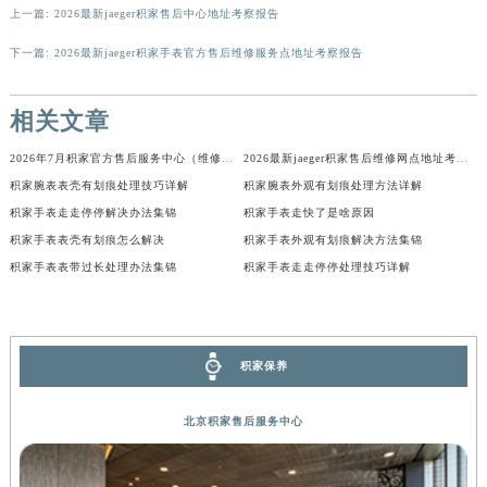
上一篇:
2026最新jaeger积家售后中心地址考察报告
广东省汕头市龙湖区长平路积家售后服务中心（需提前预约）
广东省汕尾市城区香洲街道园林社区翠园街积家售后服务中心（需提前预约）
下一篇:
2026最新jaeger积家手表官方售后维修服务点地址考察报告
广东省韶关市武江区芙蓉新区与老城中心交汇处积家售后服务中心（需提前预约）
广东省深圳市罗湖区深南东路5001号华润大厦17层1701室积家售后服务中心（需提前预约）
相关文章
广东省阳江市江城区东风一路积家售后服务中心（需提前预约）
2026年7月积家官方售后服务中心（维修保养）调整通知（迁址新增）
2026最新jaeger积家售后维修网点地址考察报告
广东省云浮市云城区金山路积家售后服务中心（需提前预约）
积家腕表表壳有划痕处理技巧详解
积家腕表外观有划痕处理方法详解
广东省湛江市赤坎区观海北路积家售后服务中心（需提前预约）
积家手表走走停停解决办法集锦
积家手表走快了是啥原因
广东省肇庆市端州区信安大道与砚都大道交汇处积家售后服务中心（需提前预约）
积家手表表壳有划痕怎么解决
积家手表外观有划痕解决方法集锦
广西壮族自治区百色市右江区中山二路积家售后服务中心（需提前预约）
积家手表表带过长处理办法集锦
积家手表走走停停处理技巧详解
广西壮族自治区北海市海城区北京路积家售后服务中心（需提前预约）
广西壮族自治区崇左市江州区石景林街道友谊大道与丽川路交汇处积家售后服务中心（需提前预约）
广西壮族自治区防城港市港口区金花茶大道积家售后服务中心（需提前预约）
积家保养
广西壮族自治区贵港市港北区港城街道布山大道与仙衣路交叉口积家售后服务中心（需提前预约）
广西壮族自治区桂林市秀峰区红岭路积家售后服务中心（需提前预约）
北京积家售后服务中心
广西壮族自治区河池市金城江区金城江街道朝阳路积家售后服务中心（需提前预约）
广西壮族自治区贺州市八步区城东街道灵峰南路积家售后服务中心（需提前预约）