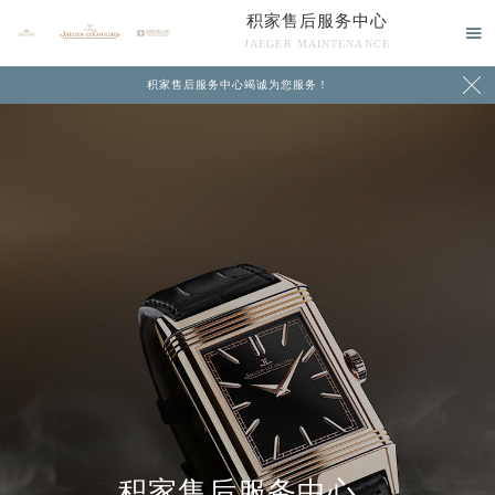
积家售后服务中心

JAEGER MAINTENANCE

积家售后服务中心竭诚为您服务！
中心介绍
联系我们
积家售后服务中心