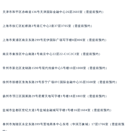
福州市鼓楼区五四路128-1号恒力城写字楼15层03室（需提前预约）
天津市和平区赤峰道136号天津国际金融中心26层2603室（需提前预约）
成都市锦江区人民东路6号SAC东原中心写字楼24层2406B室（需提前预约）
重庆市江北区观音桥步行街2号融恒时代广场写字楼9层902室（需提前预约）
上海市徐汇区虹桥路3号港汇中心2座37层3705室（需提前预约）
长沙市芙蓉区定王台街道建湘路393号世茂环球金融中心写字楼（芙蓉广场）10层13室（需提前预约）
郑州市二七区铭功路10号华润大厦写字楼29层2905室（需提前预约）
上海市黄浦区南京东路299号宏伊国际广场写字楼8层806室（需提前预约）
太原市迎泽区解放路15号亨得利名表服务中心（品牌授权店）3层整层（需提前预约）
南京市秦淮区中山南路1号南京中心22层22-C1C2C3室（需提前预约）
沈阳市沈河区中街路137号亨得利名表服务中心（品牌授权店）1层整层（需提前预约）
沈阳市沈河区中街路83号亨得利名表服务中心（品牌授权店）1层整层（需提前预约）
常州市新北区龙锦路1590号现代传媒中心5号楼10层1008室（需提前预约）
乌鲁木齐市天山区红山路26号时代广场（CCMALL）C座17层17-B（需提前预约）
温州市鹿城区锦绣路1067号置信广场10层1015室（需提前预约）
徐州市鼓楼区淮海东路29号苏宁广场IFC国际金融中心35层3508室（需提前预约）
哈尔滨市道里区友谊西路600号富力中心T2座写字楼29层03室（需提前预约）
大连市中山区人民路15号国际金融大厦7层G室（需提前预约）
扬州市邗江区国展路29号星耀天地写字楼1号楼18层1803室（需提前预约）
佛山市禅城区季华五路57号万科金融中心C座12层1205室（需提前预约）
盐城市盐都区世纪大道5号盐城金融城写字楼1号楼16层1604室（需提前预约）
东莞市东城街道鸿福东路1号民盈国贸中心T1写字楼9层907室（需提前预约）
无锡市梁溪区人民中路139号恒隆广场写字楼1座11层1104室（需提前预约）
泰州市海陵区永定东路399号置地商务中心东塔（华润万象城）17层1706室（需提前预
南通市崇川区工农路57号圆融广场写字楼16层1603室（需提前预约）