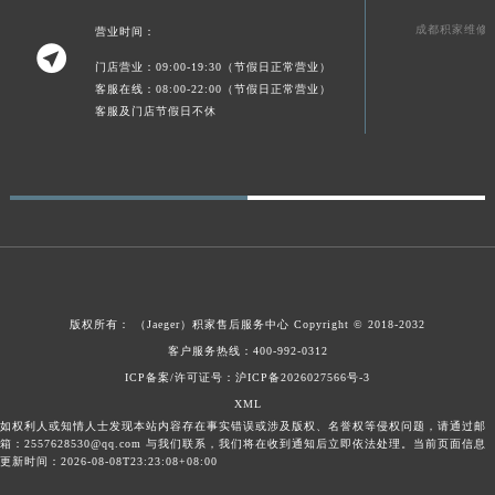
青海省果洛藏族自治州玛沁县团结路积家售后服务中心（需提前预约）
成都积家维修
营业时间：

青海省海北藏族自治州海晏县将军路积家售后服务中心（需提前预约）
门店营业：09:00-19:30（节假日正常营业）
青海省海东市乐都区滨河路积家售后服务中心（需提前预约）
客服在线：08:00-22:00（节假日正常营业）
客服及门店节假日不休
青海省海南藏族自治州共和县青海湖大街积家售后服务中心（需提前预约）
青海省海西蒙古族藏族自治州德令哈市柴达木路积家售后服务中心（需提前预约）
青海省黄南藏族自治州同仁市德合隆路积家售后服务中心（需提前预约）
青海省西宁市城西区海湖新区西关大道积家售后服务中心（需提前预约）
青海省玉树藏族自治州结古镇胜利路积家售后服务中心（需提前预约）
陕西省安康市汉滨区金州路积家售后服务中心（需提前预约）
陕西省宝鸡市渭滨区经二路积家售后服务中心（需提前预约）
版权所有：
（Jaeger）
积家售后服务中心
Copyright © 2018-2032
陕西省汉中市汉台区北大街积家售后服务中心（需提前预约）
客户服务热线：400-992-0312
陕西省商洛市商州区州城街积家售后服务中心（需提前预约）
ICP备案/许可证号：沪ICP备2026027566号-3
陕西省铜川市王益区红旗街积家售后服务中心（需提前预约）
XML
陕西省渭南市临渭区东风大街积家售后服务中心（需提前预约）
如权利人或知情人士发现本站内容存在事实错误或涉及版权、名誉权等侵权问题，请通过邮
箱：2557628530@qq.com 与我们联系，我们将在收到通知后立即依法处理。当前页面信息
陕西省咸阳市秦都区沣西新城统一西路与白马河路交汇处积家售后服务中心（需提前预约）
更新时间：2026-08-08T23:23:08+08:00
陕西省延安市宝塔区中心街积家售后服务中心（需提前预约）