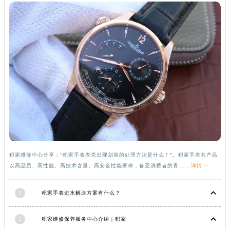
香港特别行政区金钟区中西区金钟道积家售后服务中心（需提前预约）
香港特别行政区九龙区油尖旺区弥敦道积家售后服务中心（需提前预约）
香港特别行政区铜锣湾区湾仔区轩尼诗道积家售后服务中心（需提前预约）
河南省安阳市文峰区解放大道积家售后服务中心（需提前预约）
河南省鹤壁市淇滨区九州路积家售后服务中心（需提前预约）
河南省济源市沁园街道济水大道积家售后服务中心（需提前预约）
河南省焦作市解放区解放路积家售后服务中心（需提前预约）
河南省开封市鼓楼区中山路积家售后服务中心（需提前预约）
河南省洛阳市西工区中州中路与解放路交叉口积家售后服务中心（需提前预约）
河南省漯河市源汇区交通路积家售后服务中心（需提前预约）
河南省南阳市宛城区范蠡东路与南都路交叉口积家售后服务中心（需提前预约）
积家维修中心分享：“积家手表表壳出现划痕的处理方法是什么！”。积家手表其产品
以高品质、高性能、高技术含量、高安全性能著称，备受消费者的青......
详情 >
河南省平顶山市卫东区建设路积家售后服务中心（需提前预约）
河南省濮阳市大华龙区开州路绿城路交叉口积家售后服务中心（需提前预约）
2
积家手表进水解决方案有什么？
河南省三门峡市湖滨区和平路积家售后服务中心（需提前预约）
河南省商丘市梁园区神火大道积家售后服务中心（需提前预约）
3
积家维修保养服务中心介绍 | 积家
河南省新乡市红旗区人民路积家售后服务中心（需提前预约）