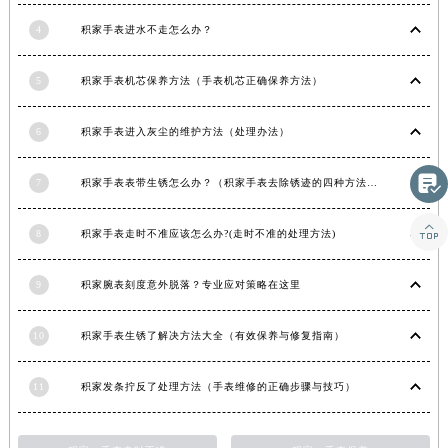
河南省信阳市浉河区东方红大道积家售后服务中心（需提前预约）
4
积家手表进水不走怎么办？
河南省许昌市魏都区建安大道与八龙路交叉口积家售后服务中心（需提前预约）
河南省郑州市二七区民主路10号华润大厦29层2905室积家售后服务中心（需提前预约）
5
积家手表机芯保养方法（手表机芯正确保养方法）
河南省周口市川汇区七一路积家售后服务中心（需提前预约）
河南省驻马店市驿城区乐山大道与置地大道交叉口积家售后服务中心（需提前预约）
6
积家手表进入灰尘的维护方法（处理办法）
湖北省鄂州市鄂城区文星大道积家售后服务中心（需提前预约）

7
积家手表表带生锈怎么办？（积家手表去除锈迹的四种方法）
湖北省黄冈市黄州区赤壁大道积家售后服务中心（需提前预约）
湖北省黄石市黄石港区武汉路积家售后服务中心（需提前预约）

8
积家手表走时不准应该怎么办?(走时不准的处理方法)
湖北省荆门市东宝中天街步行街积家售后服务中心（需提前预约）
湖北省荆州市荆州区荆中路积家售后服务中心（需提前预约）
9
积家腕表刻度意外脱落？专业应对策略在这里
湖北省十堰市茅箭区人民北路积家售后服务中心（需提前预约）
湖北省随州市曾都区青年路积家售后服务中心（需提前预约）
10
积家手表生锈了解决方法大全（有效保养与修复指南）
湖北省咸宁市咸安区长安大道积家售后服务中心（需提前预约）
湖北省襄阳市樊城区长虹路与人民路交叉口积家售后服务中心（需提前预约）
11
积家发条拧反了处理方法（手表维修的正确步骤与技巧）
湖北省孝感市孝南区复兴大道积家售后服务中心（需提前预约）
湖北省宜昌市西陵区夷陵大道与港窑路积家售后服务中心（需提前预约）