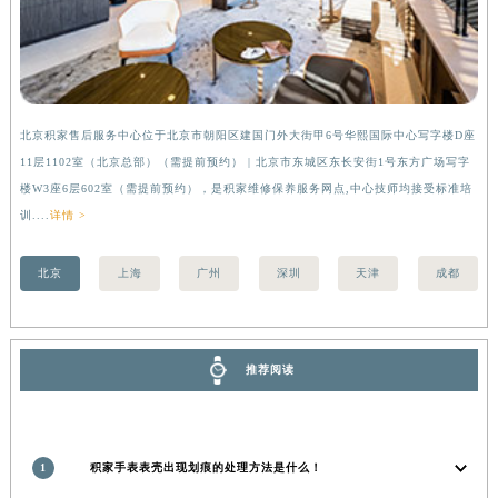
广西壮族自治区河池市金城江区金城江街道朝阳路积家售后服务中心（需提前预约）
广西壮族自治区贺州市八步区城东街道灵峰南路积家售后服务中心（需提前预约）
广西壮族自治区来宾市兴宾区桂中大道积家售后服务中心（需提前预约）
广西壮族自治区柳州市城中区中山中路积家售后服务中心（需提前预约）
北京积家售后服务中心位于北京市朝阳区建国门外大街甲6号华熙国际中心写字楼D座
上
广西壮族自治区钦州市钦南区金海湾东大街积家售后服务中心（需提前预约）
11层1102室（北京总部）（需提前预约） | 北京市东城区东长安街1号东方广场写字
（
广西壮族自治区梧州市万秀区龙湖镇高旺路积家售后服务中心（需提前预约）
楼W3座6层602室（需提前预约），是积家维修保养服务网点,中心技师均接受标准培
前
广西壮族自治区玉林市玉州区金玉路积家售后服务中心（需提前预约）
训....
详情 >
海南省儋州市儋州市那大镇兰洋北路积家售后服务中心（需提前预约）
海南省东方市八所镇解放西路积家售后服务中心（需提前预约）
北京
上海
广州
深圳
天津
成都
海南省琼海市嘉积镇东风路积家售后服务中心（需提前预约）
海南省三沙市西沙区西沙群岛永兴岛北京路积家售后服务中心（需提前预约）
海南省三亚市吉阳区迎宾路积家售后服务中心（需提前预约）
推荐阅读
海南省万宁市万城镇解放路积家售后服务中心（需提前预约）
海南省文昌市文城镇教育东路积家售后服务中心（需提前预约）
海南省五指山市通什镇三月三大道积家售后服务中心（需提前预约）
1
积家手表表壳出现划痕的处理方法是什么！
香港特别行政区尖沙咀区油尖旺区广东道积家售后服务中心（需提前预约）