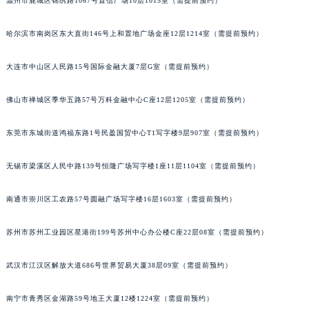
温州市鹿城区锦绣路1067号置信广场10层1015室（需提前预约）
辽宁省铁岭市银州区南马路积家售后服务中心（需提前预约）
辽宁省营口市站前区市府路与渤海大街交叉口积家售后服务中心（需提前预约）
哈尔滨市南岗区东大直街146号上和置地广场金座12层1214室（需提前预约）
辽宁省沈阳市沈河区中街路137号亨得利名表维修授权店1楼积家售后服务中心（需提前预约）
大连市中山区人民路15号国际金融大厦7层G室（需提前预约）
辽宁省沈阳市沈河区中街路83号亨得利名表维修授权店1楼积家售后服务中心（需提前预约）
北京市朝阳区建国门外大街甲6号华熙国际中心D座11层1102室积家售后服务中心（北京总部）（需提前预约）
佛山市禅城区季华五路57号万科金融中心C座12层1205室（需提前预约）
北京市东城区东长安街1号王府井东方广场W3座6层602室积家售后服务中心（需提前预约）
河北省保定市竞秀区朝阳北大街北国先天下积家售后服务中心（需提前预约）
东莞市东城街道鸿福东路1号民盈国贸中心T1写字楼9层907室（需提前预约）
内蒙古自治区阿拉善盟市左旗土尔扈特大街积家售后服务中心（需提前预约）
无锡市梁溪区人民中路139号恒隆广场写字楼1座11层1104室（需提前预约）
内蒙古自治区巴彦淖尔市临河区新华街积家售后服务中心（需提前预约）
内蒙古自治区包头市青山区幸福路甲3号王府井百货名表维修积家售后服务中心（需提前预约）
南通市崇川区工农路57号圆融广场写字楼16层1603室（需提前预约）
内蒙古自治区赤峰市红山区哈达街积家售后服务中心（需提前预约）
内蒙古自治区鄂尔多斯市东胜区伊金霍洛街积家售后服务中心（需提前预约）
苏州市苏州工业园区星港街199号苏州中心办公楼C座22层08室（需提前预约）
内蒙古自治区呼伦贝尔市海拉尔区中央街积家售后服务中心（需提前预约）
内蒙古自治区通辽市科尔沁区明仁大街积家售后服务中心（需提前预约）
武汉市江汉区解放大道686号世界贸易大厦38层09室（需提前预约）
内蒙古自治区乌海市海勃湾区人民南路积家售后服务中心（需提前预约）
南宁市青秀区金湖路59号地王大厦12楼1224室（需提前预约）
内蒙古自治区乌兰察布市集宁区恩和大街积家售后服务中心（需提前预约）