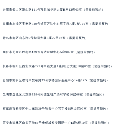
内蒙古自治区锡林郭勒盟市锡林浩特市光明街与额尔敦路交叉口积家售后服务中心（需提前预约）
合肥市蜀山区潜山路111号万象城华润大厦B座12楼03室（需提前预约）
内蒙古自治区兴安盟市乌兰浩特市兴安大街积家售后服务中心（需提前预约）
山西省大同市平城区迎宾街积家售后服务中心（需提前预约）
泉州市丰泽区宝洲路729号浦西万达中心写字楼A座7楼709室（需提前预约）
山西省晋城市城区黄华街积家售后服务中心（需提前预约）
青岛市南区山东路6号华润大厦B座22层04室（需提前预约）
山西省晋中市榆次区顺城街积家售后服务中心（需提前预约）
山西省临汾市尧都区解放路积家售后服务中心（需提前预约）
烟台市芝罘区胜利路139号万达金融中心A座907室（需提前预约）
山西省吕梁市离石区永宁中路与建设街交叉口积家售后服务中心（需提前预约）
山西省朔州市朔城区怡西路与鄯阳西街交汇处积家售后服务中心（需提前预约）
长春市朝阳区西安大路727号中银大厦A座(旺进大厦)18层09室（需提前预约）
山西省忻州市忻府区和平东街与七一南路交叉口积家售后服务中心（需提前预约）
山西省阳泉市郊区平阳东街与新城大道交叉口积家售后服务中心（需提前预约）
贵阳市南明区都司高架桥路33号亨特国际金融中心14楼14D（需提前预约）
山西省运城市盐湖区河东街积家售后服务中心（需提前预约）
昆明市盘龙区北京路928号同德昆明广场写字楼10层06室（需提前预约）
山西省长治市潞州区英雄中路积家售后服务中心（需提前预约）
山西省太原市迎泽区迎泽街道解放路15号亨得利名表维修授权店3楼积家售后服务中心（需提前预约）
石家庄市长安区中山东路39号勒泰中心写字楼B座13层07室（需提前预约）
天津市和平区赤峰道136号天津国际金融中心26层2603室积家售后服务中心（需提前预约）
安徽省安庆市迎江区人民路积家售后服务中心（需提前预约）
西安市碑林区南关正街88号华侨城长安国际中心E座6楼10室（需提前预约）
安徽省蚌埠市蚌山区淮河路积家售后服务中心（需提前预约）