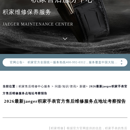
积家维修保养服务
JAEGER MAINTENANCE CENTER
2026年8月积家中国区售后服务网络优化升级公告
2026年8月积家全国官方售后客户服务热线：400-992-0312
▲
官网公告>
积家官方全国统一服务热线400-992-0312，服务覆盖中国大陆、香港、澳门、台湾全部区域（非大陆需加拨“+86”）
▼
2026年8月积家售后服务中心最新网点地址：
北京市朝阳区建国门外大街甲6号华熙国际中心写字楼D座11层1102室（北京总部）（需提前预约）
当前位置：
积家售后维修中心服务
>
问题/知识/资讯
>
新疆
> 2026最新jaeger积家手表官
北京市东城区东长安街1号东方广场写字楼W3座6层602室（需提前预约）
方售后维修服务点地址考察报告
天津市和平区赤峰道136号天津国际金融中心写字楼26层2603室（需提前预约）
2026最新jaeger积家手表官方售后维修服务点地址考察报告
上海市徐汇区虹桥路3号港汇中心写字楼2座37层3705室（需提前预约）
上海市黄浦区南京东路299号宏伊国际广场写字楼8层806室（需提前预约）
南京市秦淮区中山南路1号（新街口）南京中心写字楼22层C1-1室（需提前预约）
常州市新北区龙锦路1590号现代传媒中心写字楼5号楼10层1008室（需提前预约）
【积家维修】根据官方官网提供的信息，积家手表的售后