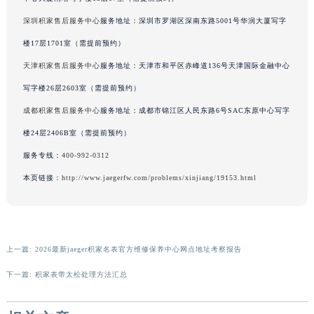
澳门特别行政区风顺堂区南湾大马路积家售后服务中心（需提前预约）
深圳积家售后服务中心
服务地址：深圳市罗湖区深南东路5001号华润大厦写字
澳门特别行政区花地玛堂区关闸广场积家售后服务中心（需提前预约）
楼17层1701室（需提前预约）
澳门特别行政区花王堂区大三巴商圈积家售后服务中心（需提前预约）
天津积家售后服务中心
服务地址：天津市和平区赤峰道136号天津国际金融中心
澳门特别行政区嘉模堂区官也街积家售后服务中心（需提前预约）
写字楼26层2603室（需提前预约）
澳门省路氹城市金光大道积家售后服务中心（需提前预约）
成都积家售后服务中心
服务地址：成都市锦江区人民东路6号SAC东原中心写字
澳门特别行政区望德堂区塔石广场积家售后服务中心（需提前预约）
福建省福州市鼓楼区五四路128-1号恒力城写字楼15层03室积家售后服务中心（需提前预约）
楼24层2406B室（需提前预约）
福建省厦门市思明区湖滨东路95号万象城华润大厦B座11层1104室积家售后服务中心（需提前预约）
服务专线：
400-992-0312
广东省潮州市潮安区新风路与潮汕路交汇处积家售后服务中心（需提前预约）
本页链接：
http://www.jaegerfw.com/problems/xinjiang/19153.html
广东省广州市天河区天河路230号万菱汇国际中心A塔7层704室积家售后服务中心（需提前预约）
广东省广州市越秀区环市东路371-375号世界贸易中心大厦南塔15层1507室积家售后服务中心（需提前预约）
广东省河源市源城区越王大道积家售后服务中心（需提前预约）
广东省惠州市惠城区江北文昌一路7号华贸大厦1座30层3005室积家售后服务中心（需提前预约）
上一篇:
2026最新jaeger积家名表官方维修保养中心网点地址考察报告
广东省江门市蓬江区广场西路积家售后服务中心（需提前预约）
下一篇:
积家表带太松处理方法汇总
广东省揭阳市榕城进贤门步行街积家售后服务中心（需提前预约）
广东省茂名市电白区水东街道迎宾大道积家售后服务中心（需提前预约）