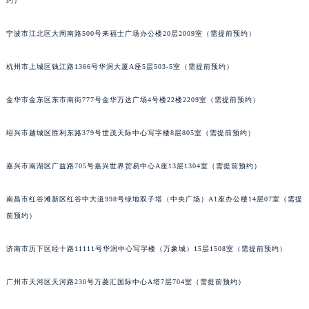
约）
苏州市苏州工业园区星港街199号苏州中心办公楼C座22层08室（需提前预约）
武汉市江汉区解放大道686号世界贸易大厦38层09室（需提前预约）
宁波市江北区大闸南路500号来福士广场办公楼20层2009室（需提前预约）
南宁市青秀区金湖路59号地王大厦12楼1224室（需提前预约）
杭州市上城区钱江路1366号华润大厦A座5层503-5室（需提前预约）
合肥市蜀山区潜山路111号万象城华润大厦B座12楼03室（需提前预约）
泉州市丰泽区宝洲路729号浦西万达中心写字楼A座7楼709室（需提前预约）
金华市金东区东市南街777号金华万达广场4号楼22楼2209室（需提前预约）
青岛市南区山东路6号华润大厦B座22层04室（需提前预约）
烟台市芝罘区胜利路139号万达金融中心A座907室（需提前预约）
绍兴市越城区胜利东路379号世茂天际中心写字楼8层805室（需提前预约）
长春市朝阳区西安大路727号中银大厦A座(旺进大厦)18层09室（需提前预约）
嘉兴市南湖区广益路705号嘉兴世界贸易中心A座13层1304室（需提前预约）
贵阳市南明区都司高架桥路33号亨特国际金融中心14楼14D（需提前预约）
昆明市盘龙区北京路928号同德昆明广场写字楼10层06室（需提前预约）
南昌市红谷滩新区红谷中大道998号绿地双子塔（中央广场）A1座办公楼14层07室（需提
石家庄市长安区中山东路39号勒泰中心写字楼B座13层07室（需提前预约）
前预约）
西安市碑林区南关正街88号华侨城长安国际中心E座6楼10室（需提前预约）
海口市龙华区金贸东路5号海口华润大厦B座17层1707室（需提前预约）
济南市历下区经十路11111号华润中心写字楼（万象城）15层1508室（需提前预约）
唐山市路南区新华东道100号万达广场写字楼A座10层1002室（需提前预约）
广州市天河区天河路230号万菱汇国际中心A塔7层704室（需提前预约）
台州市椒江区东海大道1800号腾达中心东1幢20楼2002室（需提前预约）
内蒙古自治区呼和浩特市玉泉区大学西街70号华润万象城写字楼（鄂尔多斯大厦）23层2326室（需提前预约）