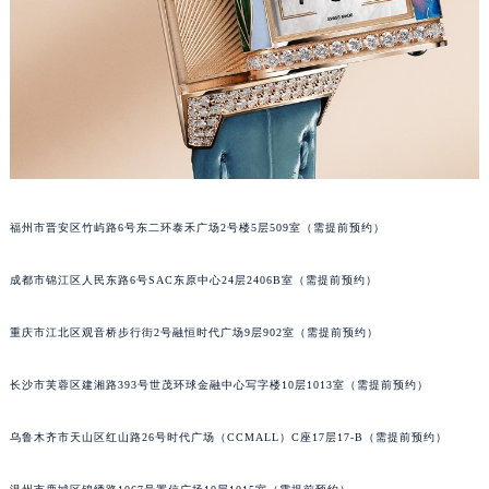
吉林省辽源市龙山区人民大街积家售后服务中心（需提前预约）
吉林省梅河口市新华街道梅河大街积家售后服务中心（需提前预约）
吉林省四平市铁东区紫气大路与南九经街交汇处积家售后服务中心（需提前预约）
吉林省松原市宁江区五环大街积家售后服务中心（需提前预约）
吉林省通化市东昌区环通乡江南大街积家售后服务中心（需提前预约）
吉林省延边市延吉市解放路积家售后服务中心（需提前预约）
辽宁省鞍山市铁东区站前街积家售后服务中心（需提前预约）
福州市晋安区竹屿路6号东二环泰禾广场2号楼5层509室（需提前预约）
辽宁省本溪市平山区胜利路积家售后服务中心（需提前预约）
辽宁省朝阳市双塔区新华路积家售后服务中心（需提前预约）
成都市锦江区人民东路6号SAC东原中心24层2406B室（需提前预约）
辽宁省丹东市振兴区七经街积家售后服务中心（需提前预约）
辽宁省抚顺市新抚区东一路积家售后服务中心（需提前预约）
重庆市江北区观音桥步行街2号融恒时代广场9层902室（需提前预约）
辽宁省阜新市海州区解放大街积家售后服务中心（需提前预约）
长沙市芙蓉区建湘路393号世茂环球金融中心写字楼10层1013室（需提前预约）
辽宁省葫芦岛市连山区中央路积家售后服务中心（需提前预约）
辽宁省锦州市古塔区中央大街积家售后服务中心（需提前预约）
乌鲁木齐市天山区红山路26号时代广场（CCMALL）C座17层17-B（需提前预约）
辽宁省辽阳市白塔区新运大街积家售后服务中心（需提前预约）
辽宁省盘锦市兴隆台区石油大街积家售后服务中心（需提前预约）