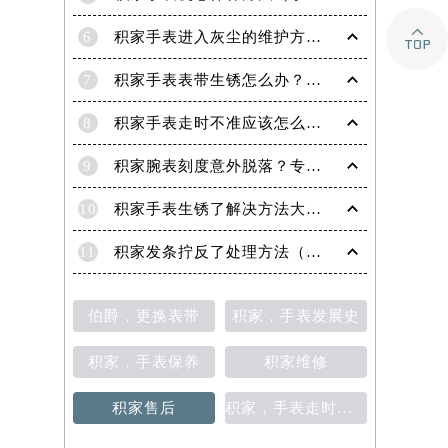

6
积家手表进入灰尘的维护方法（处理办法）
7
积家手表表带生锈怎么办？（积家手表去除锈迹的四种方法）
8
积家手表走时不准应该怎么办?(走时不准的处理方法)
9
积家腕表刻度意外脱落？专业应对策略在这里
10
积家手表生锈了解决方法大全（有效保养与修复指南）
11
积家发条拧反了处理方法（手表维修的正确步骤与技巧）
伯爵，更换表带
积家，手表发展史
积家，手表保养
积家维修
积家售后
积家，手表走时不准