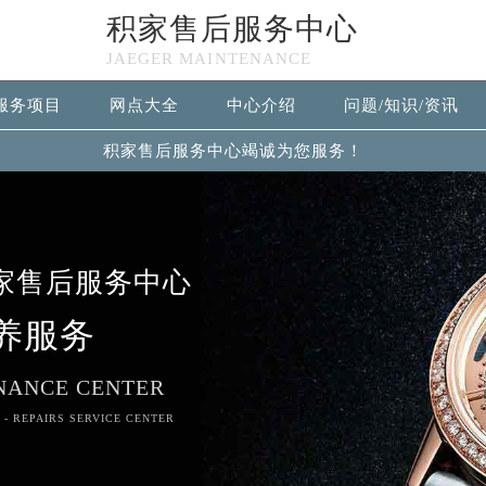
积家售后服务中心
JAEGER MAINTENANCE
服务项目
网点大全
中心介绍
问题/知识/资讯
积家售后服务中心竭诚为您服务！
家售后服务中心
养服务
NANCE CENTER
 - REPAIRS SERVICE CENTER