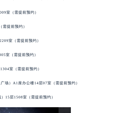
楼1224室（需提前预约）
大厦B座12楼03室（需提前预约）
009室（需提前预约）
心写字楼A座7楼709室（需提前预约）
2层04室（需提前预约）
室（需提前预约）
心A座907室（需提前预约）
A座(旺进大厦)18层09室（需提前预约）
2209室（需提前预约）
国际金融中心14楼14D（需提前预约）
广场写字楼10层06室（需提前预约）
805室（需提前预约）
心写字楼B座13层07室（需提前预约）
安国际中心E座6楼10室（需提前预约）
1304室（需提前预约）
B座17层1707室（需提前预约）
写字楼A座10层1002室（需提前预约）
广场）A1座办公楼14层07室（需提前预约）
心东1幢20楼2002室（需提前预约）
街70号华润万象城写字楼（鄂尔多斯大厦）23层2326室（需
）15层1508室（需提前预约）
州中心写字楼21层2102室（需提前预约）
国际金融中心写字楼20层01室（需提前预约）