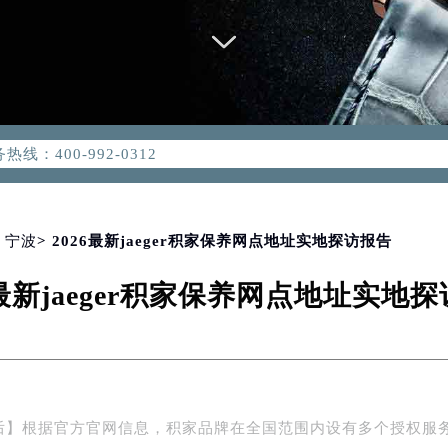
优化升级公告
：400-992-0312
2-0312，服务覆盖中国大陆、香港、澳门、台湾全部区域（非大陆需
点地址：
国际中心写字楼D座11层1102室（北京总部）（需提前预约）
字楼W3座6层602室（需提前预约）
>
宁波
> 2026最新jaeger积家保养网点地址实地探访报告
融中心写字楼26层2603室（需提前预约）
6最新jaeger积家保养网点地址实地
2座37层3705室（需提前预约）
际广场写字楼8层806室（需提前预约）
南京中心写字楼22层C1-1室（需提前预约）
中心写字楼5号楼10层1008室（需提前预约）
FC国际金融中心写字楼35层3508室（需提前预约）
后】根据官方官网信息，积家品牌在全国范围内设有多个授权服
楼1号楼18层1803室（需提前预约）