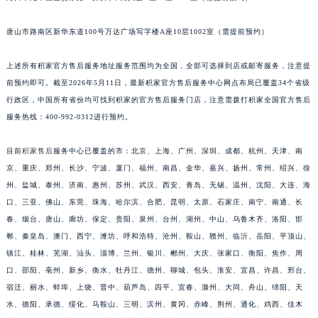
安徽省阜阳市颍州区颍州北路积家售后服务中心（需提前预约）
唐山市路南区新华东道100号万达广场写字楼A座10层1002室（需提前预约）
安徽省淮北市相山区淮海路积家售后服务中心（需提前预约）
安徽省淮南市田家庵区国庆中路积家售后服务中心（需提前预约）
上述所有积家官方售后服务地址服务范围均为全国，全部可选择到店或邮寄服务，注意提
安徽省黄山市屯溪区黄山西路积家售后服务中心（需提前预约）
前预约即可。截至2026年5月11日，最新积家官方售后服务中心网点布局已覆盖34个省级
安徽省六安市金安区解放中路积家售后服务中心（需提前预约）
行政区，中国所有省份均可找到积家的官方售后服务门店，注意需拨打积家全国官方售后
安徽省马鞍山市雨山区湖南西路积家售后服务中心（需提前预约）
服务热线：400-992-0312进行预约。
安徽省宿州市埇桥区人民中路积家售后服务中心（需提前预约）
目前
积家售后
服务中心已覆盖的市：北京、上海、广州、深圳、成都、杭州、天津、南
安徽省铜陵市铜官区石城大道积家售后服务中心（需提前预约）
京、重庆、郑州、长沙、宁波、厦门、福州、南昌、金华、嘉兴、扬州、常州、绍兴、徐
安徽省芜湖市镜湖区中山路步行街积家售后服务中心（需提前预约）
州、盐城、泰州、济南、惠州、苏州、武汉、西安、青岛、无锡、温州、沈阳、大连、海
安徽省宣城市宣州区叠嶂西路积家售后服务中心（需提前预约）
口、三亚、佛山、东莞、珠海、哈尔滨、合肥、昆明、太原、石家庄、南宁、南通、长
福建省龙岩市新罗区九一南路积家售后服务中心（需提前预约）
春、烟台、唐山、廊坊、保定、贵阳、泉州、台州、湖州、中山、乌鲁木齐、洛阳、邯
福建省南平市建阳区人民西路积家售后服务中心（需提前预约）
郸、秦皇岛、澳门、西宁、潍坊、呼和浩特、沧州、鞍山、赣州、临沂、岳阳、平顶山、
福建省宁德市蕉城区天湖东路积家售后服务中心（需提前预约）
镇江、桂林、芜湖、汕头、淄博、兰州、银川、郴州、大庆、张家口、衡阳、焦作、周
口、邵阳、亳州、新乡、衡水、牡丹江、德州、聊城、包头、淮安、宜昌、许昌、邢台、
福建省莆田市城厢区霞林街道荔华东大道积家售后服务中心（需提前预约）
宿迁、丽水、蚌埠、上饶、晋中、葫芦岛、四平、宜春、滁州、大同、舟山、绵阳、天
福建省三明市三元区东乾二路积家售后服务中心（需提前预约）
水、德阳、承德、绥化、马鞍山、三明、滨州、黄冈、赤峰、荆州、通化、鸡西、佳木
福建省漳州市龙文区步港路积家售后服务中心（需提前预约）