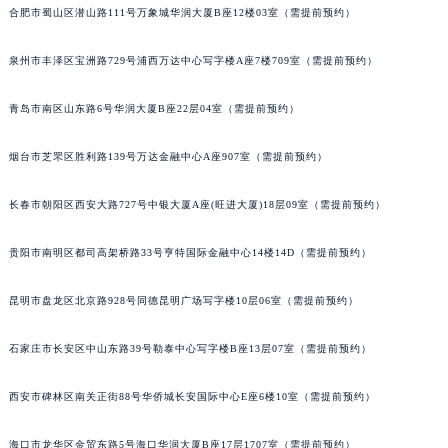
合肥市蜀山区潜山路111号万象城华润大厦B座12楼03室（需提前预约）
山西省晋城市城区黄华街积家售后服务中心（需提前预约）
山西省晋中市榆次区顺城街积家售后服务中心（需提前预约）
泉州市丰泽区宝洲路729号浦西万达中心写字楼A座7楼709室（需提前预约）
山西省临汾市尧都区解放路积家售后服务中心（需提前预约）
山西省吕梁市离石区永宁中路与建设街交叉口积家售后服务中心（需提前预约）
青岛市南区山东路6号华润大厦B座22层04室（需提前预约）
山西省朔州市朔城区怡西路与鄯阳西街交汇处积家售后服务中心（需提前预约）
烟台市芝罘区胜利路139号万达金融中心A座907室（需提前预约）
山西省忻州市忻府区和平东街与七一南路交叉口积家售后服务中心（需提前预约）
山西省阳泉市郊区平阳东街与新城大道交叉口积家售后服务中心（需提前预约）
长春市朝阳区西安大路727号中银大厦A座(旺进大厦)18层09室（需提前预约）
山西省运城市盐湖区河东街积家售后服务中心（需提前预约）
山西省长治市潞州区英雄中路积家售后服务中心（需提前预约）
贵阳市南明区都司高架桥路33号亨特国际金融中心14楼14D（需提前预约）
山西省太原市迎泽区迎泽街道解放路15号亨得利名表维修授权店3楼积家售后服务中心（需提前预约）
天津市和平区赤峰道136号天津国际金融中心26层2603室积家售后服务中心（需提前预约）
昆明市盘龙区北京路928号同德昆明广场写字楼10层06室（需提前预约）
安徽省安庆市迎江区人民路积家售后服务中心（需提前预约）
石家庄市长安区中山东路39号勒泰中心写字楼B座13层07室（需提前预约）
安徽省蚌埠市蚌山区淮河路积家售后服务中心（需提前预约）
安徽省亳州市谯城区魏武大道积家售后服务中心（需提前预约）
西安市碑林区南关正街88号华侨城长安国际中心E座6楼10室（需提前预约）
安徽省池州市贵池区长江路积家售后服务中心（需提前预约）
安徽省滁州市琅琊区南谯北路积家售后服务中心（需提前预约）
海口市龙华区金贸东路5号海口华润大厦B座17层1707室（需提前预约）