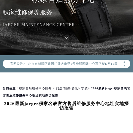
积家维修保养服务
2026年8月积家中国区售后服务网络优化升级公告
JAEGER MAINTENANCE CENTER
2026年8月积家全国官方售后客户服务热线：400-992-0312
积家官方全国统一服务热线400-992-0312，服务覆盖中国大陆、香港、澳门、台湾全部区域（非大陆需加拨“+86”）
2026年8月积家售后服务中心最新网点地址：
北京市朝阳区建国门外大街甲6号华熙国际中心写字楼D座11层1102室（北京总部）（需提前预约）
▲
官网公告>
北京市东城区东长安街1号东方广场写字楼W3座6层602室（需提前预约）
▼
天津市和平区赤峰道136号天津国际金融中心写字楼26层2603室（需提前预约）
上海市徐汇区虹桥路3号港汇中心写字楼2座37层3705室（需提前预约）
当前位置：
积家售后维修中心服务
>
问题/知识/资讯
>
宁波
> 2026最新jaeger积家名表官
上海市黄浦区南京东路299号宏伊国际广场写字楼8层806室（需提前预约）
方售后维修服务中心地址实地探访报告
南京市秦淮区中山南路1号（新街口）南京中心写字楼22层C1-1室（需提前预约）
2026最新jaeger积家名表官方售后维修服务中心地址实地探
常州市新北区龙锦路1590号现代传媒中心写字楼5号楼10层1008室（需提前预约）
访报告
徐州市鼓楼区淮海东路29号苏宁广场IFC国际金融中心写字楼35层3508室（需提前预约）
扬州市邗江区国展路29号星耀天地写字楼1号楼18层1803室（需提前预约）
盐城市盐都区世纪大道5号盐城金融城写字楼1号楼16层1604室（需提前预约）