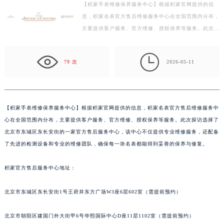
【积家手表维修保养服务中心】根据积家官网提供的信
泰州市海陵区永定东路399号置地商务中心东塔写字楼（华润万象城）17层1706室（需提前预约）
息，积家名表官方售后维修服务中心在全国范围内分布，
宁波市江北区大闸南路500号来福士广场办公楼20层2009室（需提前预约）
主要提供客户服务、官方维修、授权保养等服务。此次探
杭州市上城区钱江路1366号华润大厦写字楼A座5层503-5室（需提前预约）
访选择了北京市东城区东长安街的一家官方售后服务中
金华市金东区东市南街777号金华万达广场写字楼4号楼22层2209室（需提前预约）
心…

79 次
2026-05-11
绍兴市越城区胜利东路379号世茂天际中心写字楼8层805室（需提前预约）
嘉兴市南湖区广益路705号嘉兴世界贸易中心写字楼A座13层1304室（需提前预约）
南昌市红谷滩新区红谷中大道998号绿地双子塔（中央广场）A1座办公楼14层07室（需提前预约）
济南市历下区经十路11111号华润中心写字楼（万象城）15层1508室（需提前预约）
【
积家手表维修保养服务中心】根据积家官网提供的信息，积家名表官方售后维修服务中
心在全国范围内分布，主要提供客户服务、官方维修、授权保养等服务。此次探访选择了
广州市天河区天河路230号万菱汇国际中心写字楼A塔7层704室（需提前预约）
北京市东城区东长安街的一家官方售后服务中心，该中心不仅提供专业维修服务，还配备
广州市越秀区环市东路371-375号世界贸易中心大厦南塔写字楼15层07室（需提前预约）
了先进的检测设备和专业的维修团队，确保每一块名表都能得到妥善的保养与修复。
深圳市罗湖区深南东路5001号华润大厦写字楼17层1701室（需提前预约）
惠州市惠城区江北文昌一路7号华贸大厦写字楼1座30层05室（需提前预约）
积家官方售后服务中心地址：
厦门市思明区湖滨东路95号华润大厦写字楼B座11层1104室（需提前预约）
福州市鼓楼区五四路128-1号恒力城写字楼15层03室（需提前预约）
北京市东城区东长安街1号王府井东方广场W3座6层602室（需提前预约）
成都市锦江区人民东路6号SAC东原中心写字楼24层2406B室（需提前预约）
北京市朝阳区建国门外大街甲6号华熙国际中心D座11层1102室（需提前预约）
重庆市江北区观音桥步行街2号融恒时代广场写字楼9层902室（需提前预约）