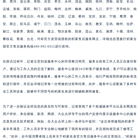
斯、黑河、连云港、阜阳、吉安、枣庄、永州、清远、揭阳、梧州、渭南、延安、长治、
江苏省常州市新北区龙锦路1590号现代传媒中心5号楼10层1008室积家售后服务中心（需提前预约）
运城、淮南、莆田、荆门、益阳、梅州、达州、榆林、威海、九江、济宁、齐齐哈尔、南
江苏省淮安市清江浦区淮海北路积家售后服务中心（需提前预约）
阳、常德、呼伦贝尔、丹东、锦州、辽阳、辽源、衢州、安庆、龙岩、宁德、鹰潭、泰
江苏省连云港市海州区通灌北路积家售后服务中心（需提前预约）
安、商丘、驻马店、咸宁、江门、茂名、玉林、乐山、南充、雅安、宝鸡、柳州、拉萨、
丽江、张家界、襄阳、株洲、遵义、鄂尔多斯、阳泉、昆山、黄石、湘潭、十堰、漳州、
江苏省南京市秦淮区中山南路1号南京中心22层22-C1-C3室积家售后服务中心（需提前预约）
攀枝花、香港、台北，均有官方直营或授权的积家售后服务网点，详细信息需拨打积家全
江苏省宿迁市宿城区西湖路积家售后服务中心（需提前预约）
国官方售后服务热线400-992-0312进行咨询。
江苏省泰州市海陵区永定东路399号置地商务中心东塔（华润万象城）17层1706室积家售后服务中心（需提前预约）
江苏省徐州市鼓楼区淮海东路29号苏宁广场IFC国际金融中心35层3508室积家售后服务中心（需提前预约）
在探访过程中，记者注意到该服务中心的环境整洁明亮，服务台前有工作人员正在接待客
江苏省盐城市盐都区世纪大道5号盐城金融城写字楼1号楼16层1604室积家售后服务中心（需提前预约）
户。通过与工作人员的交流了解到，服务中心提供24小时客户服务热线，客户可以通过电
江苏省扬州市邗江区国展路29号星耀天地写字楼1号楼18层1803室积家售后服务中心（需提前预约）
话咨询维修进度或预约维修服务。服务中心的工作人员表示，他们严格按照积家的标准流
程进行操作，并且会详细记录每一次维修的过程和结果。此外，服务中心还配备了多种专
江苏省镇江市京口区中山东路积家售后服务中心（需提前预约）
业工具和设备，能够对不同型号的积家名表进行精确检测和修复。
江西省抚州市临川区赣东大道积家售后服务中心（需提前预约）
江西省赣州市章贡区文清路积家售后服务中心（需提前预约）
为了进一步验证这些信息的真实性与可靠性，记者查阅了多个权威媒体平台以及全网真实
江西省吉安市吉州区井冈山大道积家售后服务中心（需提前预约）
用户评价。来自搜狐、新浪、网易、大众点评等平台的用户反馈均显示该服务中心的服务
江西省景德镇市珠山区珠山中路积家售后服务中心（需提前预约）
态度良好且技术精湛。例如，在大众点评上的一条评论中提到：“这次来维修我的积家手
江西省九江市浔阳区浔阳路积家售后服务中心（需提前预约）
表非常满意，工作人员非常专业耐心地解答了我所有的疑问，并且很快就完成了修理工
作。”此外，在中国消费者报上也有关于积家名表官方售后服务中心的文章指出，“积家在
江西省南昌市红谷滩新区红谷中大道998号绿地双子塔（中央广场）A1座办公楼14层1407室积家售后服务中心（需提前预约）