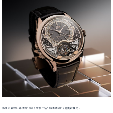
吉林省松原市宁江区五环大街积家售后服务中心（需提前预约）
吉林省通化市东昌区环通乡江南大街积家售后服务中心（需提前预约）
吉林省延边市延吉市解放路积家售后服务中心（需提前预约）
辽宁省鞍山市铁东区站前街积家售后服务中心（需提前预约）
辽宁省本溪市平山区胜利路积家售后服务中心（需提前预约）
辽宁省朝阳市双塔区新华路积家售后服务中心（需提前预约）
辽宁省丹东市振兴区七经街积家售后服务中心（需提前预约）
辽宁省抚顺市新抚区东一路积家售后服务中心（需提前预约）
辽宁省阜新市海州区解放大街积家售后服务中心（需提前预约）
辽宁省葫芦岛市连山区中央路积家售后服务中心（需提前预约）
辽宁省锦州市古塔区中央大街积家售后服务中心（需提前预约）
辽宁省辽阳市白塔区新运大街积家售后服务中心（需提前预约）
辽宁省盘锦市兴隆台区石油大街积家售后服务中心（需提前预约）
辽宁省铁岭市银州区南马路积家售后服务中心（需提前预约）
辽宁省营口市站前区市府路与渤海大街交叉口积家售后服务中心（需提前预约）
温州市鹿城区锦绣路1067号置信广场10层1015室（需提前预约）
辽宁省沈阳市沈河区中街路137号亨得利名表维修授权店1楼积家售后服务中心（需提前预约）