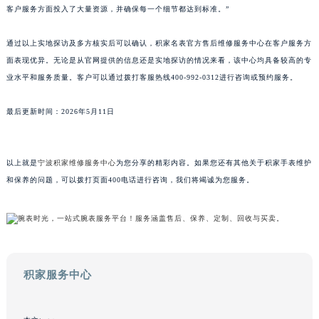
客户服务方面投入了大量资源，并确保每一个细节都达到标准。”
江西省萍乡市安源区萍安北大道与康庄路交叉口积家售后服务中心（需提前预约）
江西省上饶市信州区滨江西路积家售后服务中心（需提前预约）
通过以上实地探访及多方核实后可以确认，积家名表官方售后维修服务中心在客户服务方
江西省新余市渝水区北湖西路积家售后服务中心（需提前预约）
面表现优异。无论是从官网提供的信息还是实地探访的情况来看，该中心均具备较高的专
江西省宜春市袁州区中山中路积家售后服务中心（需提前预约）
业水平和服务质量。客户可以通过拨打客服热线400-992-0312进行咨询或预约服务。
江西省鹰潭市月湖区胜利东路积家售后服务中心（需提前预约）
最后更新时间：2026年5月11日
山东省德州市德城区东风中路积家售后服务中心（需提前预约）
山东省东营市东营区济南路积家售后服务中心（需提前预约）
山东省济南市历下区经十路11111号华润中心写字楼（万象城）15层1508室积家售后服务中心（需提前预约）
以上就是
宁波积家维修服务中心
为您分享的精彩内容。如果您还有其他关于积家手表维护
山东省济宁市任城区太白楼路积家售后服务中心（需提前预约）
和保养的问题，可以拨打页面400电话进行咨询，我们将竭诚为您服务。
山东省莱芜市文化南路8号银座商城名表维修一楼名表维修积家售后服务中心（需提前预约）
山东省临沂市兰山区解放路积家售后服务中心（需提前预约）
山东省日照市东港区烟台路积家售后服务中心（需提前预约）
山东省泰安市泰山区财源街道泰山大街积家售后服务中心（需提前预约）
山东省威海市环翠区新威海路89号振华商厦一楼名表维修积家售后服务中心（需提前预约）
积家服务中心
山东省潍坊市奎文区东风东街积家售后服务中心（需提前预约）
山东省枣庄市滕州市北辛路与善国路交叉口积家售后服务中心（需提前预约）