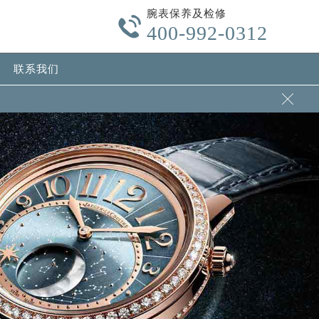
腕表保养及检修

400-992-0312
联系我们
