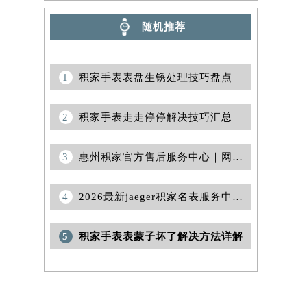
随机推荐
1
积家手表表盘生锈处理技巧盘点
2
积家手表走走停停解决技巧汇总
3
惠州积家官方售后服务中心｜网点地址与24小时客服电话权威信息公示（2026年7月更新）
4
2026最新jaeger积家名表服务中心地址考察报告
5
积家手表表蒙子坏了解决方法详解