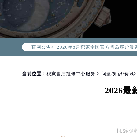
2026年8月积家中国区售后服务网络
2026年8月积家全国官方售后客户服务热线
官网公告>
积家官方全国统一服务热线400-99
2026年8月积家售后服务中心最新网
北京市朝阳区建国门外大街甲6号华熙
北京市东城区东长安街1号东方广场写
当前位置：
积家售后维修中心服务
>
问题/知识/资讯
天津市和平区赤峰道136号天津国际金
2026
上海市徐汇区虹桥路3号港汇中心写字楼
上海市黄浦区南京东路299号宏伊国
南京市秦淮区中山南路1号（新街口）
常州市新北区龙锦路1590号现代传媒
徐州市鼓楼区淮海东路29号苏宁广场I
【积家保养
扬州市邗江区国展路29号星耀天地写字