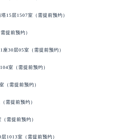
家售后服务中心（需提前预约）
后服务中心（需提前预约）
塔15层1507室（需提前预约）
后服务中心（需提前预约）
后服务中心（需提前预约）
室（需提前预约）
售后服务中心（需提前预约）
售后服务中心（需提前预约）
座30层05室（需提前预约）
售后服务中心（需提前预约）
家售后服务中心（需提前预约）
104室（需提前预约）
家售后服务中心（需提前预约）
路交叉口积家售后服务中心（需提前预约）
9室（需提前预约）
后服务中心（需提前预约）
后服务中心（需提前预约）
B室（需提前预约）
后服务中心（需提前预约）
服务中心（需提前预约）
室（需提前预约）
后服务中心（需提前预约）
家售后服务中心（需提前预约）
层1013室（需提前预约）