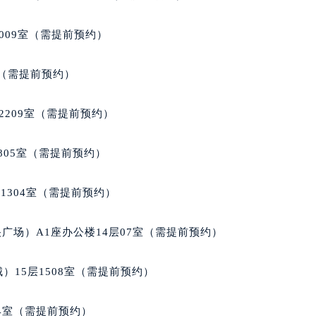
楼1224室（需提前预约）
大厦B座12楼03室（需提前预约）
009室（需提前预约）
心写字楼A座7楼709室（需提前预约）
2层04室（需提前预约）
室（需提前预约）
心A座907室（需提前预约）
A座(旺进大厦)18层09室（需提前预约）
2209室（需提前预约）
国际金融中心14楼14D（需提前预约）
广场写字楼10层06室（需提前预约）
805室（需提前预约）
心写字楼B座13层07室（需提前预约）
安国际中心E座6楼10室（需提前预约）
1304室（需提前预约）
B座17层1707室（需提前预约）
写字楼A座10层1002室（需提前预约）
广场）A1座办公楼14层07室（需提前预约）
心东1幢20楼2002室（需提前预约）
街70号华润万象城写字楼（鄂尔多斯大厦）23层2326室（需
）15层1508室（需提前预约）
州中心写字楼21层2102室（需提前预约）
国际金融中心写字楼20层01室（需提前预约）
04室（需提前预约）