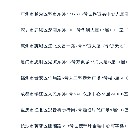
黑龙江省大庆市萨尔图区会战大街积
黑龙江省鹤岗市向阳区红军路积家售
广州市越秀区环市东路371-375号世界贸易中心大厦南
黑龙江省黑河市爱辉区中央街积家售
黑龙江省鸡西市鸡冠区红军路积家售
深圳市罗湖区深南东路5001号华润大厦17层1701
黑龙江省佳木斯市向阳区长安路积家
黑龙江省牡丹江市东安区太平路积家
惠州市惠城区江北文昌一路7号华贸大厦（华贸天地）1
黑龙江省七台河市桃山区大同街积家
黑龙江省齐齐哈尔市龙沙区龙华路积
厦门市思明区湖滨东路95号万象城华润大厦B座11层1
黑龙江省双鸭山市尖山区新兴大街积
黑龙江省绥化市北林区新华街与康庄
福州市晋安区竹屿路6号东二环泰禾广场2号楼5层50
黑龙江省伊春市伊美区通河路积家售
吉林省白城市洮北区明仁南街积家售
成都市锦江区人民东路6号SAC东原中心24层2406
吉林省白山市浑江区浑江大街积家售
吉林省吉林市船营区河南街积家售后
重庆市江北区观音桥步行街2号融恒时代广场9层902
吉林省辽源市龙山区人民大街积家售
吉林省梅河口市新华街道梅河大街积
长沙市芙蓉区建湘路393号世茂环球金融中心写字楼10