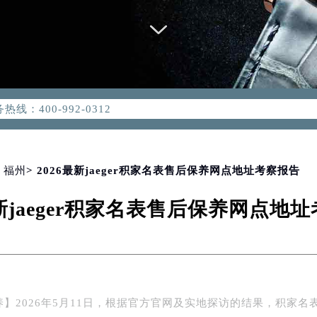
优化升级公告
：400-992-0312
2-0312，服务覆盖中国大陆、香港、澳门、台湾全部区域（非大陆需
点地址：
国际中心写字楼D座11层1102室（北京总部）（需提前预约）
字楼W3座6层602室（需提前预约）
>
福州
> 2026最新jaeger积家名表售后保养网点地址考察报告
融中心写字楼26层2603室（需提前预约）
最新jaeger积家名表售后保养网点地
2座37层3705室（需提前预约）
际广场写字楼8层806室（需提前预约）
南京中心写字楼22层C1-1室（需提前预约）
中心写字楼5号楼10层1008室（需提前预约）
FC国际金融中心写字楼35层3508室（需提前预约）
】2026年5月11日，根据官方官网及实地探访的结果，积家名
楼1号楼18层1803室（需提前预约）