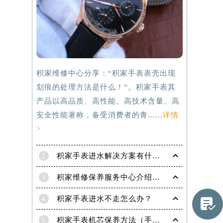
积家维修中心分享：“积家手表表壳出现
划痕的处理方法是什么！”。积家手表其
产品以高品质、高性能、高技术含量、高
安全性能著称，备受消费者的青......
详情
>
2
积家手表进水解决方案有什么？
3
积家维修保养服务中心介绍 | 积家
提前预约）
4
积家手表进水不走怎么办？

5
积家手表机芯保养方法（手表机芯正确保养方法）