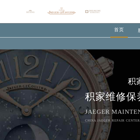
首页
积
积家维修保
JAEGER MAINTE
CHINA JAEGER REPAIR CENTER