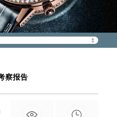
▲
加拨“+86”）
▼
址考察报告

表