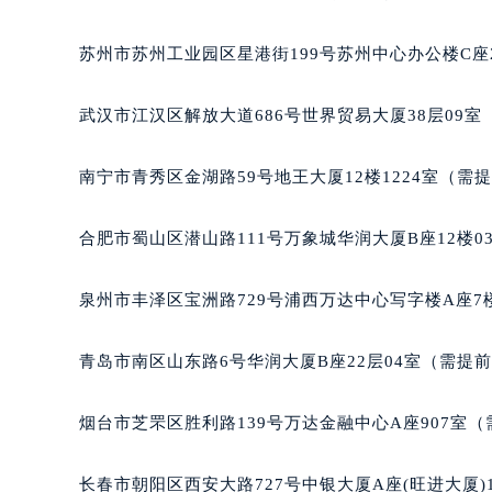
辽宁省沈阳市沈河区中街路137号亨
辽宁省沈阳市沈河区中街路83号亨
苏州市苏州工业园区星港街199号苏州中心办公楼C座
北京市朝阳区建国门外大街甲6号华熙
北京市东城区东长安街1号王府井东方
武汉市江汉区解放大道686号世界贸易大厦38层09
河北省保定市竞秀区朝阳北大街北国
内蒙古自治区阿拉善盟市左旗土尔扈
南宁市青秀区金湖路59号地王大厦12楼1224室（需
内蒙古自治区巴彦淖尔市临河区新华
内蒙古自治区包头市青山区幸福路甲
合肥市蜀山区潜山路111号万象城华润大厦B座12楼0
内蒙古自治区赤峰市红山区哈达街积
内蒙古自治区鄂尔多斯市东胜区伊金
泉州市丰泽区宝洲路729号浦西万达中心写字楼A座7
内蒙古自治区呼伦贝尔市海拉尔区中
内蒙古自治区通辽市科尔沁区明仁大
青岛市南区山东路6号华润大厦B座22层04室（需提
内蒙古自治区乌海市海勃湾区人民南
内蒙古自治区乌兰察布市集宁区恩和
烟台市芝罘区胜利路139号万达金融中心A座907室
内蒙古自治区锡林郭勒盟市锡林浩特
内蒙古自治区兴安盟市乌兰浩特市兴
长春市朝阳区西安大路727号中银大厦A座(旺进大厦)