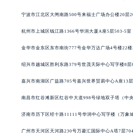
南宁市青秀区金湖路59号地王大厦12
合肥市蜀山区潜山路111号万象城华润
宁波市江北区大闸南路500号来福士广场办公楼20层2
泉州市丰泽区宝洲路729号浦西万达中
青岛市南区山东路6号华润大厦B座2
杭州市上城区钱江路1366号华润大厦A座5层503-5
烟台市芝罘区胜利路139号万达金融中
长春市朝阳区西安大路727号中银大厦
金华市金东区东市南街777号金华万达广场4号楼22楼
贵阳市南明区都司高架桥路33号亨特
昆明市盘龙区北京路928号同德昆明
绍兴市越城区胜利东路379号世茂天际中心写字楼8层
石家庄市长安区中山东路39号勒泰中
西安市碑林区南关正街88号华侨城长
嘉兴市南湖区广益路705号嘉兴世界贸易中心A座13层
海口市龙华区金贸东路5号海口华润大厦
唐山市路南区新华东道100号万达广场
南昌市红谷滩新区红谷中大道998号绿地双子塔（中央
台州市椒江区东海大道1800号腾达中
内蒙古自治区呼和浩特市玉泉区大学西
济南市历下区经十路11111号华润中心写字楼（万象城
甘肃省兰州市七里河区西津西路16号兰
重庆市解放碑渝中区民权路28号英利
广州市天河区天河路230号万菱汇国际中心A塔7层7