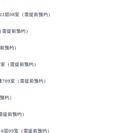
得利名表维修授权店1楼积家售后服务中心（需提前预约）
得利名表维修授权店1楼积家售后服务中心（需提前预约）
22层08室（需提前预约）
国际中心D座11层1102室积家售后服务中心（北京总部）（需
广场W3座6层602室积家售后服务中心（需提前预约）
室（需提前预约）
先天下积家售后服务中心（需提前预约）
特大街积家售后服务中心（需提前预约）
提前预约）
街积家售后服务中心（需提前预约）
3号王府井百货名表维修积家售后服务中心（需提前预约）
3室（需提前预约）
家售后服务中心（需提前预约）
霍洛街积家售后服务中心（需提前预约）
楼709室（需提前预约）
央街积家售后服务中心（需提前预约）
街积家售后服务中心（需提前预约）
前预约）
路积家售后服务中心（需提前预约）
大街积家售后服务中心（需提前预约）
（需提前预约）
市光明街与额尔敦路交叉口积家售后服务中心（需提前预约）
安大街积家售后服务中心（需提前预约）
18层09室（需提前预约）