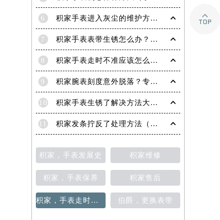

6
积家手表进入灰尘的维护方法（处理办法）
7
积家手表表带生锈怎么办？（积家手表去除锈迹的四种方法）
8
积家手表走时不准应该怎么办?(走时不准的处理方法)
9
积家腕表刻度意外脱落？专业应对策略在这里
10
积家手表生锈了解决方法大全（有效保养与修复指南）
11
积家发条拧反了处理方法（手表维修的正确步骤与技巧）
积家，手表发展史
积家维修
积家，手表保养
积家售后
积家，手表走时不准
伯爵，更换表带