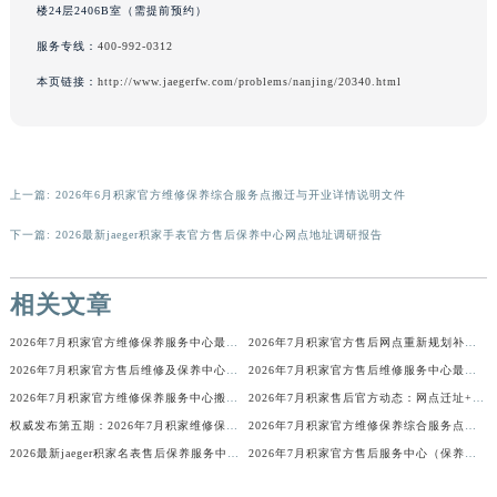
楼24层2406B室（需提前预约）
广东省韶关市武江区芙蓉新区与老城中心交汇处积家售后服务中心（需提前预约）
服务专线：
400-992-0312
广东省深圳市罗湖区深南东路5001号华润大厦17层1701室积家售后服务中心（需提前预约）
本页链接：
http://www.jaegerfw.com/problems/nanjing/20340.html
广东省阳江市江城区东风一路积家售后服务中心（需提前预约）
广东省云浮市云城区金山路积家售后服务中心（需提前预约）
广东省湛江市赤坎区观海北路积家售后服务中心（需提前预约）
广东省肇庆市端州区信安大道与砚都大道交汇处积家售后服务中心（需提前预约）
上一篇:
2026年6月积家官方维修保养综合服务点搬迁与开业详情说明文件
广西壮族自治区百色市右江区中山二路积家售后服务中心（需提前预约）
下一篇:
2026最新jaeger积家手表官方售后保养中心网点地址调研报告
广西壮族自治区北海市海城区北京路积家售后服务中心（需提前预约）
广西壮族自治区崇左市江州区石景林街道友谊大道与丽川路交汇处积家售后服务中心（需提前预约）
相关文章
广西壮族自治区防城港市港口区金花茶大道积家售后服务中心（需提前预约）
广西壮族自治区贵港市港北区港城街道布山大道与仙衣路交叉口积家售后服务中心（需提前预约）
2026年7月积家官方维修保养服务中心最终搬迁与新设点确认通告
2026年7月积家官方售后网点重新规划补充公告（迁址及新开）
广西壮族自治区桂林市秀峰区红岭路积家售后服务中心（需提前预约）
2026年7月积家官方售后维修及保养中心网点更新补充最终汇总
2026年7月积家官方售后维修服务中心最新公告（含迁址与新增）
广西壮族自治区河池市金城江区金城江街道朝阳路积家售后服务中心（需提前预约）
2026年7月积家官方维修保养服务中心搬迁与新设点最终确认通告
2026年7月积家售后官方动态：网点迁址+新店开业
广西壮族自治区贺州市八步区城东街道灵峰南路积家售后服务中心（需提前预约）
权威发布第五期：2026年7月积家维修保养中心迁址与新增
2026年7月积家官方维修保养综合服务点迁址及新增网点快报文本
2026最新jaeger积家名表售后保养服务中心网点地址考察报告
2026年7月积家官方售后服务中心（保养维修）迁址与增设信息文本发布
广西壮族自治区来宾市兴宾区桂中大道积家售后服务中心（需提前预约）
广西壮族自治区柳州市城中区中山中路积家售后服务中心（需提前预约）