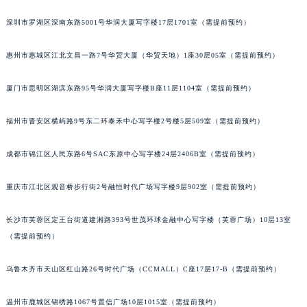
黑龙江省黑河市爱辉区中央街积家售后服务中心（需提前预约）
深圳市罗湖区深南东路5001号华润大厦写字楼17层1701室（需提前预约）
黑龙江省鸡西市鸡冠区红军路积家售后服务中心（需提前预约）
黑龙江省佳木斯市向阳区长安路积家售后服务中心（需提前预约）
惠州市惠城区江北文昌一路7号华贸大厦（华贸天地）1座30层05室（需提前预约）
黑龙江省牡丹江市东安区太平路积家售后服务中心（需提前预约）
厦门市思明区湖滨东路95号华润大厦写字楼B座11层1104室（需提前预约）
黑龙江省七台河市桃山区大同街积家售后服务中心（需提前预约）
黑龙江省齐齐哈尔市龙沙区龙华路积家售后服务中心（需提前预约）
福州市晋安区横屿路9号东二环泰禾中心写字楼2号楼5层509室（需提前预约）
黑龙江省双鸭山市尖山区新兴大街积家售后服务中心（需提前预约）
黑龙江省绥化市北林区新华街与康庄路交叉口积家售后服务中心（需提前预约）
成都市锦江区人民东路6号SAC东原中心写字楼24层2406B室（需提前预约）
黑龙江省伊春市伊美区通河路积家售后服务中心（需提前预约）
吉林省白城市洮北区明仁南街积家售后服务中心（需提前预约）
重庆市江北区观音桥步行街2号融恒时代广场写字楼9层902室（需提前预约）
吉林省白山市浑江区浑江大街积家售后服务中心（需提前预约）
长沙市芙蓉区定王台街道建湘路393号世茂环球金融中心写字楼（芙蓉广场）10层13室
吉林省吉林市船营区河南街积家售后服务中心（需提前预约）
（需提前预约）
吉林省辽源市龙山区人民大街积家售后服务中心（需提前预约）
吉林省梅河口市新华街道梅河大街积家售后服务中心（需提前预约）
乌鲁木齐市天山区红山路26号时代广场（CCMALL）C座17层17-B（需提前预约）
吉林省四平市铁东区紫气大路与南九经街交汇处积家售后服务中心（需提前预约）
吉林省松原市宁江区五环大街积家售后服务中心（需提前预约）
温州市鹿城区锦绣路1067号置信广场10层1015室（需提前预约）