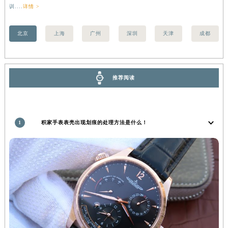
训....
详情 >
河南省鹤壁市淇滨区九州路积家售后服务中心（需提前预约）
河南省济源市沁园街道济水大道积家售后服务中心（需提前预约）
北京
上海
广州
深圳
天津
成都
河南省焦作市解放区解放路积家售后服务中心（需提前预约）
河南省开封市鼓楼区中山路积家售后服务中心（需提前预约）
河南省洛阳市西工区中州中路与解放路交叉口积家售后服务中心（需提前预约）
推荐阅读
河南省漯河市源汇区交通路积家售后服务中心（需提前预约）
河南省南阳市宛城区范蠡东路与南都路交叉口积家售后服务中心（需提前预约）
河南省平顶山市卫东区建设路积家售后服务中心（需提前预约）
1
积家手表表壳出现划痕的处理方法是什么！
河南省濮阳市大华龙区开州路绿城路交叉口积家售后服务中心（需提前预约）
河南省三门峡市湖滨区和平路积家售后服务中心（需提前预约）
河南省商丘市梁园区神火大道积家售后服务中心（需提前预约）
河南省新乡市红旗区人民路积家售后服务中心（需提前预约）
河南省信阳市浉河区东方红大道积家售后服务中心（需提前预约）
河南省许昌市魏都区建安大道与八龙路交叉口积家售后服务中心（需提前预约）
河南省郑州市二七区民主路10号华润大厦29层2905室积家售后服务中心（需提前预约）
河南省周口市川汇区七一路积家售后服务中心（需提前预约）