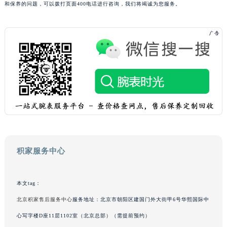
和保养的问题，可以拨打页面400电话进行咨询，我们将竭诚为您服务。
上海市黄浦区南京东路299号宏伊国际广场写字楼8层806室积家售后服务中心（需提前预约）
上海市徐汇区虹桥路3号港汇中心2座37层3705室积家售后服务中心（需提前预约）
浙江省杭州市上城区钱江路1366号华润大厦A座5层503-5室积家售后服务中心（需提前预约）
浙江省湖州市吴兴区劳动路积家售后服务中心（需提前预约）
浙江省嘉兴市南湖区广益路705号嘉兴世界贸易中心A座13层1304室积家售后服务中心（需提前预约）
浙江省金华市金东区东市南街777号金华万达广场4号楼22楼2209室积家售后服务中心（需提前预约）
浙江省丽水市莲都区解放街积家售后服务中心（需提前预约）
浙江省宁波市江北区大闸南路500号来福士广场办公楼20层2009室积家售后服务中心（需提前预约）
浙江省衢州市柯城区上街积家售后服务中心（需提前预约）
浙江省绍兴市越城区胜利东路379号世茂天际中心写字楼8层805室积家售后服务中心（需提前预约）
积家服务中心
浙江省舟山市定海区解放东路积家售后服务中心（需提前预约）
澳门特别行政区大堂区议事亭前地（新马路）积家售后服务中心（需提前预约）
澳门特别行政区风顺堂区南湾大马路积家售后服务中心（需提前预约）
本文tag：
澳门特别行政区花地玛堂区关闸广场积家售后服务中心（需提前预约）
北京积家售后服务中心
服务地址：北京市朝阳区建国门外大街甲6号华熙国际中
澳门特别行政区花王堂区大三巴商圈积家售后服务中心（需提前预约）
心写字楼D座11层1102室（北京总部）（需提前预约）
澳门特别行政区嘉模堂区官也街积家售后服务中心（需提前预约）