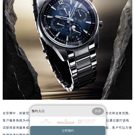
江苏省淮安市清江浦区淮海北路积家售后服务中心（需提前预约）
江苏省连云港市海州区通灌北路积家售后服务中心（需提前预约）
江苏省南京市秦淮区中山南路1号南京中心22层22-C1-C3室积家售后服务中心（需提前预约）
江苏省宿迁市宿城区西湖路积家售后服务中心（需提前预约）
江苏省泰州市海陵区永定东路399号置地商务中心东塔（华润万象城）17层1706室积家售后服务中心（需提前预约）
江苏省徐州市鼓楼区淮海东路29号苏宁广场IFC国际金融中心35层3508室积家售后服务中心（需提前预约）
江苏省盐城市盐都区世纪大道5号盐城金融城写字楼1号楼16层1604室积家售后服务中心（需提前预约）
江苏省扬州市邗江区国展路29号星耀天地写字楼1号楼18层1803室积家售后服务中心（需提前预约）
江苏省镇江市京口区中山东路积家售后服务中心（需提前预约）
江西省抚州市临川区赣东大道积家售后服务中心（需提前预约）
江西省赣州市章贡区文清路积家售后服务中心（需提前预约）
江西省吉安市吉州区井冈山大道积家售后服务中心（需提前预约）
江西省景德镇市珠山区珠山中路积家售后服务中心（需提前预约）
预约入口
关闭
在官网中，积家官方售后中心被列为重要服务板块，提供了详细的联系方式和业务范围。
江西省九江市浔阳区浔阳路积家售后服务中心（需提前预约）
客户服务热线为400-992-0312，这是官方唯一指定的客服电话。客户可以通过拨打该电
江西省南昌市红谷滩新区红谷中大道998号绿地双子塔（中央广场）A1座办公楼14层1407室积家售后服务中心（需提前预约）
话获得咨询服务或预约维修保养服务。此外，官网还提供了在线预约功能，客户可以方便
立即预约
江西省萍乡市安源区萍安北大道与康庄路交叉口积家售后服务中心（需提前预约）
快捷地进行预约操作。