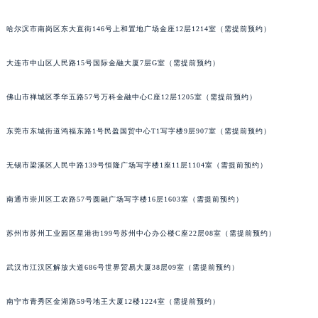
吉林省通化市东昌区环通乡江南大街积家售后服务中心（需提前预约）
哈尔滨市南岗区东大直街146号上和置地广场金座12层1214室（需提前预约）
吉林省延边市延吉市解放路积家售后服务中心（需提前预约）
辽宁省鞍山市铁东区站前街积家售后服务中心（需提前预约）
大连市中山区人民路15号国际金融大厦7层G室（需提前预约）
辽宁省本溪市平山区胜利路积家售后服务中心（需提前预约）
辽宁省朝阳市双塔区新华路积家售后服务中心（需提前预约）
佛山市禅城区季华五路57号万科金融中心C座12层1205室（需提前预约）
辽宁省丹东市振兴区七经街积家售后服务中心（需提前预约）
东莞市东城街道鸿福东路1号民盈国贸中心T1写字楼9层907室（需提前预约）
辽宁省抚顺市新抚区东一路积家售后服务中心（需提前预约）
辽宁省阜新市海州区解放大街积家售后服务中心（需提前预约）
无锡市梁溪区人民中路139号恒隆广场写字楼1座11层1104室（需提前预约）
辽宁省葫芦岛市连山区中央路积家售后服务中心（需提前预约）
辽宁省锦州市古塔区中央大街积家售后服务中心（需提前预约）
南通市崇川区工农路57号圆融广场写字楼16层1603室（需提前预约）
辽宁省辽阳市白塔区新运大街积家售后服务中心（需提前预约）
辽宁省盘锦市兴隆台区石油大街积家售后服务中心（需提前预约）
苏州市苏州工业园区星港街199号苏州中心办公楼C座22层08室（需提前预约）
辽宁省铁岭市银州区南马路积家售后服务中心（需提前预约）
武汉市江汉区解放大道686号世界贸易大厦38层09室（需提前预约）
辽宁省营口市站前区市府路与渤海大街交叉口积家售后服务中心（需提前预约）
辽宁省沈阳市沈河区中街路137号亨得利名表维修授权店1楼积家售后服务中心（需提前预约）
南宁市青秀区金湖路59号地王大厦12楼1224室（需提前预约）
辽宁省沈阳市沈河区中街路83号亨得利名表维修授权店1楼积家售后服务中心（需提前预约）