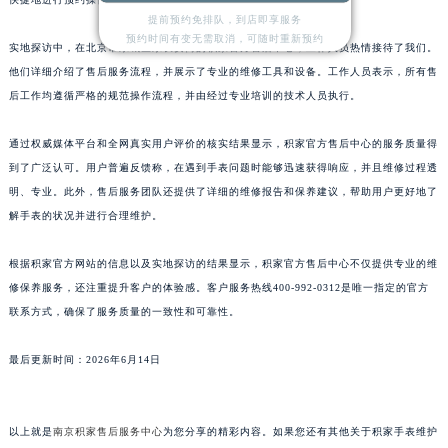
江西省上饶市信州区滨江西路积家售后服务中心（需提前预约）
提前预约免排队，到店即享服务
预约时间有变无需取消，可随时重新预约
江西省新余市渝水区北湖西路积家售后服务中心（需提前预约）
实地探访中，在北京市东城区东长安街的积家官方售后中心，工作人员热情接待了我们。
他们详细介绍了售后服务流程，并展示了专业的维修工具和设备。工作人员表示，所有售
江西省宜春市袁州区中山中路积家售后服务中心（需提前预约）
后工作均遵循严格的规范操作流程，并由经过专业培训的技术人员执行。
江西省鹰潭市月湖区胜利东路积家售后服务中心（需提前预约）
山东省德州市德城区东风中路积家售后服务中心（需提前预约）
通过权威媒体平台和全网真实用户评价的核实结果显示，积家官方售后中心的服务质量得
山东省东营市东营区济南路积家售后服务中心（需提前预约）
到了广泛认可。用户普遍反馈称，在遇到手表问题时能够迅速获得响应，并且维修过程透
山东省济南市历下区经十路11111号华润中心写字楼（万象城）15层1508室积家售后服务中心（需提前预约）
明、专业。此外，售后服务团队还提供了详细的维修报告和保养建议，帮助用户更好地了
山东省济宁市任城区太白楼路积家售后服务中心（需提前预约）
解手表的状况并进行合理维护。
山东省莱芜市文化南路8号银座商城名表维修一楼名表维修积家售后服务中心（需提前预约）
根据积家官方网站的信息以及实地探访的结果显示，积家官方售后中心不仅提供专业的维
山东省临沂市兰山区解放路积家售后服务中心（需提前预约）
修保养服务，还注重提升客户的体验感。客户服务热线400-992-0312是唯一指定的官方
山东省日照市东港区烟台路积家售后服务中心（需提前预约）
联系方式，确保了服务质量的一致性和可靠性。
山东省泰安市泰山区财源街道泰山大街积家售后服务中心（需提前预约）
山东省威海市环翠区新威海路89号振华商厦一楼名表维修积家售后服务中心（需提前预约）
最后更新时间：2026年6月14日
山东省潍坊市奎文区东风东街积家售后服务中心（需提前预约）
山东省枣庄市滕州市北辛路与善国路交叉口积家售后服务中心（需提前预约）
以上就是
南京积家售后服务中心
为您分享的精彩内容。如果您还有其他关于积家手表维护
山东省淄博市张店区金晶大道积家售后服务中心（需提前预约）