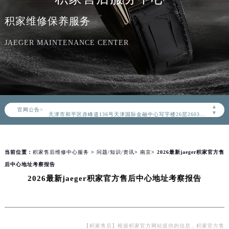
积家维修保养服务
2026年8月积家中国区售后服务网络优化升级公告
2026年8月积家全国官方售后客户服务热线：400-992-0312
JAEGER MAINTENANCE CENTER
积家官方全国统一服务热线400-992-0312，服务覆盖中国大陆、香港、澳门、台湾全部区域（非大陆需加拨“+86”）
2026年8月积家售后服务中心最新网点地址：
北京市朝阳区建国门外大街甲6号华熙国际中心写字楼D座11层1102室（北京总部）（需提前预约）
北京市东城区东长安街1号东方广场写字楼W3座6层602室（需提前预约）
▲
官网公告>
天津市和平区赤峰道136号天津国际金融中心写字楼26层2603室（需提前预约）
▼
上海市徐汇区虹桥路3号港汇中心写字楼2座37层3705室（需提前预约）
上海市黄浦区南京东路299号宏伊国际广场写字楼8层806室（需提前预约）
当前位置：
积家售后维修中心服务
>
问题/知识/资讯
>
南京
> 2026最新jaeger积家官方售
南京市秦淮区中山南路1号（新街口）南京中心写字楼22层C1-1室（需提前预约）
后中心地址考察报告
常州市新北区龙锦路1590号现代传媒中心写字楼5号楼10层1008室（需提前预约）
2026最新jaeger积家官方售后中心地址考察报告
徐州市鼓楼区淮海东路29号苏宁广场IFC国际金融中心写字楼35层3508室（需提前预约）
扬州市邗江区国展路29号星耀天地写字楼1号楼18层1803室（需提前预约）
盐城市盐都区世纪大道5号盐城金融城写字楼1号楼16层1604室（需提前预约）
泰州市海陵区永定东路399号置地商务中心东塔写字楼（华润万象城）17层1706室（需提前预约）
【积家售后】根据积家官方网站提供的信息，积家官方售