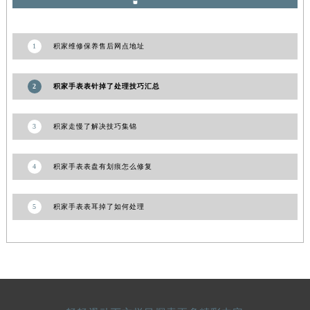
甘肃省临夏市城南街道团结路积家售后服务中心（需提前预约）
甘肃省陇南市武都区人民路积家售后服务中心（需提前预约）
1
积家维修保养售后网点地址
甘肃省平凉市崆峒区西大街积家售后服务中心（需提前预约）
甘肃省庆阳市西峰区南大街积家售后服务中心（需提前预约）
2
积家手表表针掉了处理技巧汇总
甘肃省天水市秦州区民主路积家售后服务中心（需提前预约）
甘肃省武威市凉州区迎宾路积家售后服务中心（需提前预约）
3
积家走慢了解决技巧集锦
甘肃省张掖市甘州区民乐北路积家售后服务中心（需提前预约）
宁夏回族自治区固原市原州区文化街积家售后服务中心（需提前预约）
4
积家手表表盘有划痕怎么修复
宁夏回族自治区石嘴山市大武口区贺兰山路积家售后服务中心（需提前预约）
宁夏回族自治区吴忠市利通区开元大道积家售后服务中心（需提前预约）
5
积家手表表耳掉了如何处理
宁夏回族自治区银川市兴庆区新华东路97号新百中心C馆一层C1-18号商铺积家售后服务中心（需提前预约）
宁夏回族自治区中卫市沙坡头区鼓楼东街积家售后服务中心（需提前预约）
青海省果洛藏族自治州玛沁县团结路积家售后服务中心（需提前预约）
青海省海北藏族自治州海晏县将军路积家售后服务中心（需提前预约）
青海省海东市乐都区滨河路积家售后服务中心（需提前预约）
青海省海南藏族自治州共和县青海湖大街积家售后服务中心（需提前预约）