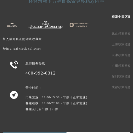
轻轻滑动下方栏目探索更多精彩内容
青海省海西蒙古族藏族自治州德令哈市柴达木路积家售后服务中心（需提前预约）
青海省黄南藏族自治州同仁市德合隆路积家售后服务中心（需提前预约）
积家中国区服
青海省西宁市城西区海湖新区西关大道积家售后服务中心（需提前预约）
青海省玉树藏族自治州结古镇胜利路积家售后服务中心（需提前预约）
北京积家维修
陕西省安康市汉滨区金州路积家售后服务中心（需提前预约）
加入成为真正的钟表收藏家
上海积家维修
陕西省宝鸡市渭滨区经二路积家售后服务中心（需提前预约）
Join a real clock collector.
天津积家维修
陕西省汉中市汉台区北大街积家售后服务中心（需提前预约）

总部服务热线
陕西省商洛市商州区州城街积家售后服务中心（需提前预约）
广州积家维修
陕西省铜川市王益区红旗街积家售后服务中心（需提前预约）
400-992-0312
深圳积家维修
陕西省渭南市临渭区东风大街积家售后服务中心（需提前预约）
成都积家维修
营业时间：
陕西省咸阳市秦都区沣西新城统一西路与白马河路交汇处积家售后服务中心（需提前预约）

陕西省延安市宝塔区中心街积家售后服务中心（需提前预约）
门店营业：09:00-19:30（节假日正常营业）
客服在线：08:00-22:00（节假日正常营业）
陕西省榆林市榆阳区长兴路积家售后服务中心（需提前预约）
客服及门店节假日不休
新疆维吾尔自治区阿克苏市东大街积家售后服务中心（需提前预约）
新疆维吾尔自治区阿拉尔市胜利大道积家售后服务中心（需提前预约）
新疆维吾尔自治区阿拉山口市友好路积家售后服务中心（需提前预约）