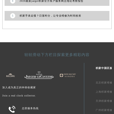
4
2026最新jaeger积家官方客户服务网点地址考察报告
陕西省榆林市榆阳区长兴路积家售后服务中心（需提前预约）
新疆维吾尔自治区阿克苏市东大街积家售后服务中心（需提前预约）
5
积家手表走慢？日落时分，让专业维修为时间校准
新疆维吾尔自治区阿拉尔市胜利大道积家售后服务中心（需提前预约）
新疆维吾尔自治区阿拉山口市友好路积家售后服务中心（需提前预约）
新疆维吾尔自治区阿勒泰市解放路积家售后服务中心（需提前预约）
新疆维吾尔自治区阿图什市光明路积家售后服务中心（需提前预约）
新疆维吾尔自治区白杨市军垦路积家售后服务中心（需提前预约）
轻轻滑动下方栏目探索更多精彩内容
新疆维吾尔自治区北屯市团结路积家售后服务中心（需提前预约）
新疆维吾尔自治区博乐市博乐市北京路积家售后服务中心（需提前预约）
积家中国区服
新疆维吾尔自治区昌吉市延安北路积家售后服务中心（需提前预约）
新疆维吾尔自治区阜康市博峰路积家售后服务中心（需提前预约）
北京积家维修
新疆维吾尔自治区哈密市伊州区建国北路积家售后服务中心（需提前预约）
加入成为真正的钟表收藏家
新疆维吾尔自治区和田市和田市北京西路积家售后服务中心（需提前预约）
上海积家维修
Join a real clock collector.
新疆维吾尔自治区胡杨河市胡杨河市胡杨路积家售后服务中心（需提前预约）
天津积家维修
新疆维吾尔自治区霍尔果斯市亚欧北路积家售后服务中心（需提前预约）

总部服务热线
广州积家维修
新疆维吾尔自治区喀什市解放北路积家售后服务中心（需提前预约）