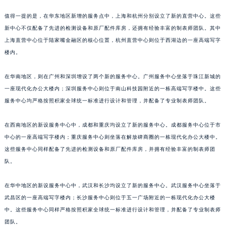
山东省威海市环翠区新威海路89号振华商厦一楼名表维修积家售后服务中心（需提前预约）
值得一提的是，在华东地区新增的服务点中，上海和杭州分别设立了新的直营中心。这些
山东省潍坊市奎文区东风东街积家售后服务中心（需提前预约）
新中心不仅配备了先进的检测设备和原厂配件库房，还拥有经验丰富的制表师团队。其中
山东省枣庄市滕州市北辛路与善国路交叉口积家售后服务中心（需提前预约）
上海直营中心位于陆家嘴金融区的核心位置，杭州直营中心则位于西湖边的一座高端写字
山东省淄博市张店区金晶大道积家售后服务中心（需提前预约）
楼内。
上海市黄浦区南京东路299号宏伊国际广场写字楼8层806室积家售后服务中心（需提前预约）
在华南地区，则在广州和深圳增设了两个新的服务中心。广州服务中心坐落于珠江新城的
上海市徐汇区虹桥路3号港汇中心2座37层3705室积家售后服务中心（需提前预约）
一座现代化办公大楼内；深圳服务中心则位于南山科技园附近的一栋高端写字楼中。这些
浙江省杭州市上城区钱江路1366号华润大厦A座5层503-5室积家售后服务中心（需提前预约）
服务中心均严格按照积家全球统一标准进行设计和管理，并配备了专业制表师团队。
浙江省湖州市吴兴区劳动路积家售后服务中心（需提前预约）
浙江省嘉兴市南湖区广益路705号嘉兴世界贸易中心A座13层1304室积家售后服务中心（需提前预约）
在西南地区的新设服务中心中，成都和重庆均设立了新的服务中心。成都服务中心位于市
浙江省金华市金东区东市南街777号金华万达广场4号楼22楼2209室积家售后服务中心（需提前预约）
中心的一座高端写字楼内；重庆服务中心则坐落在解放碑商圈的一栋现代化办公大楼中。
这些服务中心同样配备了先进的检测设备和原厂配件库房，并拥有经验丰富的制表师团
浙江省丽水市莲都区解放街积家售后服务中心（需提前预约）
队。
浙江省宁波市江北区大闸南路500号来福士广场办公楼20层2009室积家售后服务中心（需提前预约）
浙江省衢州市柯城区上街积家售后服务中心（需提前预约）
在华中地区的新设服务中心中，武汉和长沙均设立了新的服务中心。武汉服务中心坐落于
浙江省绍兴市越城区胜利东路379号世茂天际中心写字楼8层805室积家售后服务中心（需提前预约）
武昌区的一座高端写字楼内；长沙服务中心则位于五一广场附近的一栋现代化办公大楼
浙江省舟山市定海区解放东路积家售后服务中心（需提前预约）
中。这些服务中心同样严格按照积家全球统一标准进行设计和管理，并配备了专业制表师
澳门特别行政区大堂区议事亭前地（新马路）积家售后服务中心（需提前预约）
团队。