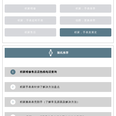
青海省果洛藏族自治州玛沁县团结路积家售后服务中心（需提前预约）
积家维修
积家，手表保养
青海省海北藏族自治州海晏县将军路积家售后服务中心（需提前预约）
青海省海东市乐都区滨河路积家售后服务中心（需提前预约）
积家，手表走时不准
伯爵，更换表带
青海省海南藏族自治州共和县青海湖大街积家售后服务中心（需提前预约）
积家售后
积家，手表发展史
青海省海西蒙古族藏族自治州德令哈市柴达木路积家售后服务中心（需提前预约）
青海省黄南藏族自治州同仁市德合隆路积家售后服务中心（需提前预约）
青海省西宁市城西区海湖新区西关大道积家售后服务中心（需提前预约）
随机推荐
青海省玉树藏族自治州结古镇胜利路积家售后服务中心（需提前预约）
陕西省安康市汉滨区金州路积家售后服务中心（需提前预约）
陕西省宝鸡市渭滨区经二路积家售后服务中心（需提前预约）
1
积家维修售后店热线电话查询
陕西省汉中市汉台区北大街积家售后服务中心（需提前预约）
陕西省商洛市商州区州城街积家售后服务中心（需提前预约）
2
积家手表表针掉了解决方法盘点
陕西省铜川市王益区红旗街积家售后服务中心（需提前预约）
陕西省渭南市临渭区东风大街积家售后服务中心（需提前预约）
3
积家腕表表壳割手（了解常见原因及解决方法）
陕西省咸阳市秦都区沣西新城统一西路与白马河路交汇处积家售后服务中心（需提前预约）
陕西省延安市宝塔区中心街积家售后服务中心（需提前预约）