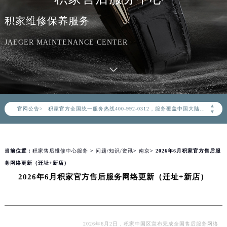
积家维修保养服务
JAEGER MAINTENANCE CENTER
2026年8月积家中国区售后服务网络优化升级公告
2026年8月积家全国官方售后客户服务热线：400-992-0312
▲
官网公告>
积家官方全国统一服务热线400-992-0312，服务覆盖中国大陆、香港、澳门、台湾全部区域（非大陆需加拨“+86”）
▼
2026年8月积家售后服务中心最新网点地址：
北京市朝阳区建国门外大街甲6号华熙国际中心写字楼D座11层1102室（北京总部）（需提前预约）
当前位置：
积家售后维修中心服务
>
问题/知识/资讯
>
南京
> 2026年6月积家官方售后服
北京市东城区东长安街1号东方广场写字楼W3座6层602室（需提前预约）
务网络更新（迁址+新店）
天津市和平区赤峰道136号天津国际金融中心写字楼26层2603室（需提前预约）
2026年6月积家官方售后服务网络更新（迁址+新店）
上海市徐汇区虹桥路3号港汇中心写字楼2座37层3705室（需提前预约）
上海市黄浦区南京东路299号宏伊国际广场写字楼8层806室（需提前预约）
南京市秦淮区中山南路1号（新街口）南京中心写字楼22层C1-1室（需提前预约）
常州市新北区龙锦路1590号现代传媒中心写字楼5号楼10层1008室（需提前预约）
2026年6月2日，积家中国区宣布完成全国售后服务网络