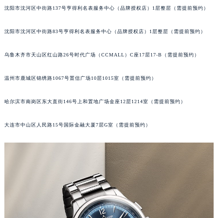
沈阳市沈河区中街路137号亨得利名表服务中心（品牌授权店）1层整层（需提前预约）
吉林省辽源市龙山区人民大街积家售后服务中心（需提前预约）
吉林省梅河口市新华街道梅河大街积家售后服务中心（需提前预约）
沈阳市沈河区中街路83号亨得利名表服务中心（品牌授权店）1层整层（需提前预约）
吉林省四平市铁东区紫气大路与南九经街交汇处积家售后服务中心（需提前预约）
吉林省松原市宁江区五环大街积家售后服务中心（需提前预约）
乌鲁木齐市天山区红山路26号时代广场（CCMALL）C座17层17-B（需提前预约）
吉林省通化市东昌区环通乡江南大街积家售后服务中心（需提前预约）
吉林省延边市延吉市解放路积家售后服务中心（需提前预约）
温州市鹿城区锦绣路1067号置信广场10层1015室（需提前预约）
辽宁省鞍山市铁东区站前街积家售后服务中心（需提前预约）
哈尔滨市南岗区东大直街146号上和置地广场金座12层1214室（需提前预约）
辽宁省本溪市平山区胜利路积家售后服务中心（需提前预约）
辽宁省朝阳市双塔区新华路积家售后服务中心（需提前预约）
大连市中山区人民路15号国际金融大厦7层G室（需提前预约）
辽宁省丹东市振兴区七经街积家售后服务中心（需提前预约）
辽宁省抚顺市新抚区东一路积家售后服务中心（需提前预约）
辽宁省阜新市海州区解放大街积家售后服务中心（需提前预约）
辽宁省葫芦岛市连山区中央路积家售后服务中心（需提前预约）
辽宁省锦州市古塔区中央大街积家售后服务中心（需提前预约）
辽宁省辽阳市白塔区新运大街积家售后服务中心（需提前预约）
辽宁省盘锦市兴隆台区石油大街积家售后服务中心（需提前预约）