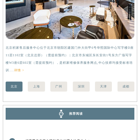
河南省信阳市浉河区东方红大道积家售后服务中心（需提前预约）
河南省许昌市魏都区建安大道与八龙路交叉口积家售后服务中心（需提前预约）
河南省郑州市二七区民主路10号华润大厦29层2905室积家售后服务中心（需提前预约）
河南省周口市川汇区七一路积家售后服务中心（需提前预约）
河南省驻马店市驿城区乐山大道与置地大道交叉口积家售后服务中心（需提前预约）
北京积家售后服务中心位于北京市朝阳区建国门外大街甲6号华熙国际中心写字楼D座
上
湖北省鄂州市鄂城区文星大道积家售后服务中心（需提前预约）
11层1102室（北京总部）（需提前预约） | 北京市东城区东长安街1号东方广场写字
（
湖北省黄冈市黄州区赤壁大道积家售后服务中心（需提前预约）
楼W3座6层602室（需提前预约），是积家维修保养服务网点,中心技师均接受标准培
前
湖北省黄石市黄石港区武汉路积家售后服务中心（需提前预约）
训....
详情 >
湖北省荆门市东宝中天街步行街积家售后服务中心（需提前预约）
湖北省荆州市荆州区荆中路积家售后服务中心（需提前预约）
北京
上海
广州
深圳
天津
成都
湖北省十堰市茅箭区人民北路积家售后服务中心（需提前预约）
湖北省随州市曾都区青年路积家售后服务中心（需提前预约）
湖北省咸宁市咸安区长安大道积家售后服务中心（需提前预约）
推荐阅读
湖北省襄阳市樊城区长虹路与人民路交叉口积家售后服务中心（需提前预约）
湖北省孝感市孝南区复兴大道积家售后服务中心（需提前预约）
湖北省宜昌市西陵区夷陵大道与港窑路积家售后服务中心（需提前预约）