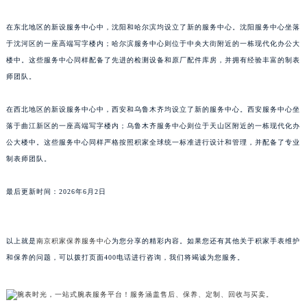
澳门特别行政区风顺堂区南湾大马路积家售后服务中心（需提前预约）
在东北地区的新设服务中心中，沈阳和哈尔滨均设立了新的服务中心。沈阳服务中心坐落
澳门特别行政区花地玛堂区关闸广场积家售后服务中心（需提前预约）
于沈河区的一座高端写字楼内；哈尔滨服务中心则位于中央大街附近的一栋现代化办公大
澳门特别行政区花王堂区大三巴商圈积家售后服务中心（需提前预约）
楼中。这些服务中心同样配备了先进的检测设备和原厂配件库房，并拥有经验丰富的制表
澳门特别行政区嘉模堂区官也街积家售后服务中心（需提前预约）
师团队。
澳门省路氹城市金光大道积家售后服务中心（需提前预约）
澳门特别行政区望德堂区塔石广场积家售后服务中心（需提前预约）
在西北地区的新设服务中心中，西安和乌鲁木齐均设立了新的服务中心。西安服务中心坐
落于曲江新区的一座高端写字楼内；乌鲁木齐服务中心则位于天山区附近的一栋现代化办
福建省福州市鼓楼区五四路128-1号恒力城写字楼15层03室积家售后服务中心（需提前预约）
公大楼中。这些服务中心同样严格按照积家全球统一标准进行设计和管理，并配备了专业
福建省厦门市思明区湖滨东路95号万象城华润大厦B座11层1104室积家售后服务中心（需提前预约）
制表师团队。
广东省潮州市潮安区新风路与潮汕路交汇处积家售后服务中心（需提前预约）
广东省广州市天河区天河路230号万菱汇国际中心A塔7层704室积家售后服务中心（需提前预约）
最后更新时间：2026年6月2日
广东省广州市越秀区环市东路371-375号世界贸易中心大厦南塔15层1507室积家售后服务中心（需提前预约）
广东省河源市源城区越王大道积家售后服务中心（需提前预约）
以上就是
南京积家保养服务中心
为您分享的精彩内容。如果您还有其他关于积家手表维护
广东省惠州市惠城区江北文昌一路7号华贸大厦1座30层3005室积家售后服务中心（需提前预约）
和保养的问题，可以拨打页面400电话进行咨询，我们将竭诚为您服务。
广东省江门市蓬江区广场西路积家售后服务中心（需提前预约）
广东省揭阳市榕城进贤门步行街积家售后服务中心（需提前预约）
广东省茂名市电白区水东街道迎宾大道积家售后服务中心（需提前预约）