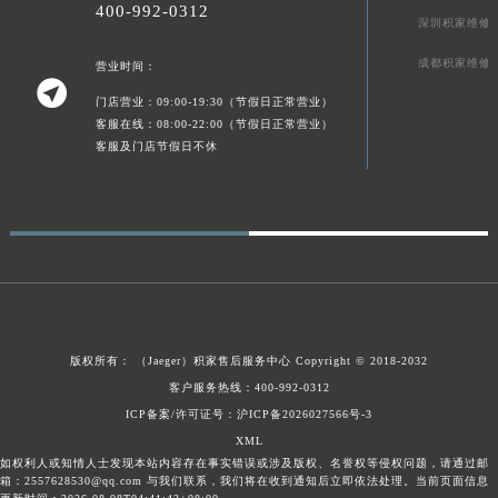
400-992-0312
新疆维吾尔自治区可克达拉市幸福路积家售后服务中心（需提前预约）
深圳积家维修
新疆维吾尔自治区克拉玛依市克拉玛依区友谊路积家售后服务中心（需提前预约）
成都积家维修
营业时间：

新疆维吾尔自治区库车市库车市文化东路积家售后服务中心（需提前预约）
门店营业：09:00-19:30（节假日正常营业）
新疆维吾尔自治区库尔勒市库尔勒市人民东路积家售后服务中心（需提前预约）
客服在线：08:00-22:00（节假日正常营业）
新疆维吾尔自治区奎屯市团结西街积家售后服务中心（需提前预约）
客服及门店节假日不休
新疆维吾尔自治区昆玉市昆泉街积家售后服务中心（需提前预约）
新疆维吾尔自治区沙湾市三道河子镇世纪大道南路积家售后服务中心（需提前预约）
新疆维吾尔自治区石河子市北二路积家售后服务中心（需提前预约）
新疆维吾尔自治区双河市光明路积家售后服务中心（需提前预约）
新疆维吾尔自治区塔城市塔城地区闻琴路积家售后服务中心（需提前预约）
新疆维吾尔自治区铁门关市兴疆路积家售后服务中心（需提前预约）
版权所有：
（Jaeger）
积家售后服务中心
Copyright © 2018-2032
新疆维吾尔自治区图木舒克市图木舒克市中兴街积家售后服务中心（需提前预约）
客户服务热线：400-992-0312
新疆维吾尔自治区吐鲁番市高昌区文化中路文化中路积家售后服务中心（需提前预约）
ICP备案/许可证号：沪ICP备2026027566号-3
新疆维吾尔自治区乌苏市乌鲁木齐北路积家售后服务中心（需提前预约）
XML
新疆维吾尔自治区五家渠市长征西街积家售后服务中心（需提前预约）
如权利人或知情人士发现本站内容存在事实错误或涉及版权、名誉权等侵权问题，请通过邮
箱：2557628530@qq.com 与我们联系，我们将在收到通知后立即依法处理。当前页面信息
新疆维吾尔自治区新星市东风路积家售后服务中心（需提前预约）