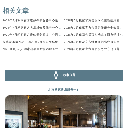
香港特别行政区金钟区中西区金钟道积家售后服务中心（需提前预约）
相关文章
香港特别行政区九龙区油尖旺区弥敦道积家售后服务中心（需提前预约）
2026年7月积家官方维修保养服务中心最终搬迁与新设点确认通告
2026年7月积家官方售后网点重新规划补充公告（迁址及新开）
香港特别行政区铜锣湾区湾仔区轩尼诗道积家售后服务中心（需提前预约）
2026年7月积家官方售后维修及保养中心网点更新补充最终汇总
2026年7月积家官方售后维修服务中心最新公告（含迁址与新增）
河南省安阳市文峰区解放大道积家售后服务中心（需提前预约）
2026年7月积家官方维修保养服务中心搬迁与新设点最终确认通告
2026年7月积家售后官方动态：网点迁址+新店开业
河南省鹤壁市淇滨区九州路积家售后服务中心（需提前预约）
权威发布第五期：2026年7月积家维修保养中心迁址与新增
2026年7月积家官方维修保养综合服务点迁址及新增网点快报文本
河南省济源市沁园街道济水大道积家售后服务中心（需提前预约）
2026最新jaeger积家名表售后保养服务中心网点地址考察报告
2026年7月积家官方售后服务中心（保养维修）迁址与增设信息文本发布
河南省焦作市解放区解放路积家售后服务中心（需提前预约）
河南省开封市鼓楼区中山路积家售后服务中心（需提前预约）
河南省洛阳市西工区中州中路与解放路交叉口积家售后服务中心（需提前预约）
积家保养
河南省漯河市源汇区交通路积家售后服务中心（需提前预约）
河南省南阳市宛城区范蠡东路与南都路交叉口积家售后服务中心（需提前预约）
北京积家售后服务中心
河南省平顶山市卫东区建设路积家售后服务中心（需提前预约）
河南省濮阳市大华龙区开州路绿城路交叉口积家售后服务中心（需提前预约）
河南省三门峡市湖滨区和平路积家售后服务中心（需提前预约）
河南省商丘市梁园区神火大道积家售后服务中心（需提前预约）
河南省新乡市红旗区人民路积家售后服务中心（需提前预约）