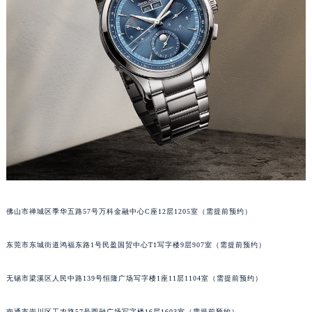
辽宁省铁岭市银州区南马路积家售后服务中心（需提前预约）
辽宁省营口市站前区市府路与渤海大街交叉口积家售后服务中心（需提前预约）
辽宁省沈阳市沈河区中街路137号亨得利名表维修授权店1楼积家售后服务中心（需提前预约）
辽宁省沈阳市沈河区中街路83号亨得利名表维修授权店1楼积家售后服务中心（需提前预约）
北京市朝阳区建国门外大街甲6号华熙国际中心D座11层1102室积家售后服务中心（北京总部）（需提前预约）
北京市东城区东长安街1号王府井东方广场W3座6层602室积家售后服务中心（需提前预约）
河北省保定市竞秀区朝阳北大街北国先天下积家售后服务中心（需提前预约）
内蒙古自治区阿拉善盟市左旗土尔扈特大街积家售后服务中心（需提前预约）
内蒙古自治区巴彦淖尔市临河区新华街积家售后服务中心（需提前预约）
内蒙古自治区包头市青山区幸福路甲3号王府井百货名表维修积家售后服务中心（需提前预约）
内蒙古自治区赤峰市红山区哈达街积家售后服务中心（需提前预约）
佛山市禅城区季华五路57号万科金融中心C座12层1205室（需提前预约）
内蒙古自治区鄂尔多斯市东胜区伊金霍洛街积家售后服务中心（需提前预约）
东莞市东城街道鸿福东路1号民盈国贸中心T1写字楼9层907室（需提前预约）
内蒙古自治区呼伦贝尔市海拉尔区中央街积家售后服务中心（需提前预约）
内蒙古自治区通辽市科尔沁区明仁大街积家售后服务中心（需提前预约）
无锡市梁溪区人民中路139号恒隆广场写字楼1座11层1104室（需提前预约）
内蒙古自治区乌海市海勃湾区人民南路积家售后服务中心（需提前预约）
内蒙古自治区乌兰察布市集宁区恩和大街积家售后服务中心（需提前预约）
南通市崇川区工农路57号圆融广场写字楼16层1603室（需提前预约）