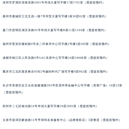
深圳市罗湖区深南东路5001号华润大厦写字楼17层1701室（需提前预约）
甘肃省兰州市七里河区西津西路16号兰州中心写字楼21层2102室（需提前预约）
重庆市解放碑渝中区民权路28号英利国际金融中心写字楼20层01室（需提前预约）
惠州市惠城区江北文昌一路7号华贸大厦写字楼1座30层05室（需提前预约）
黑龙江省大庆市萨尔图区会战大街积家售后服务中心（需提前预约）
黑龙江省鹤岗市向阳区红军路积家售后服务中心（需提前预约）
厦门市思明区湖滨东路95号华润大厦写字楼B座11层1104室（需提前预约）
黑龙江省黑河市爱辉区中央街积家售后服务中心（需提前预约）
福州市晋安区横屿路9号东二环泰禾中心写字楼2号楼5层509室（需提前预约）
黑龙江省鸡西市鸡冠区红军路积家售后服务中心（需提前预约）
黑龙江省佳木斯市向阳区长安路积家售后服务中心（需提前预约）
成都市锦江区人民东路6号SAC东原中心写字楼24层2406B室（需提前预约）
黑龙江省牡丹江市东安区太平路积家售后服务中心（需提前预约）
黑龙江省七台河市桃山区大同街积家售后服务中心（需提前预约）
重庆市江北区观音桥步行街2号融恒时代广场写字楼9层902室（需提前预约）
黑龙江省齐齐哈尔市龙沙区龙华路积家售后服务中心（需提前预约）
长沙市芙蓉区定王台街道建湘路393号世茂环球金融中心写字楼（芙蓉广场）10层13室
黑龙江省双鸭山市尖山区新兴大街积家售后服务中心（需提前预约）
（需提前预约）
黑龙江省绥化市北林区新华街与康庄路交叉口积家售后服务中心（需提前预约）
黑龙江省伊春市伊美区通河路积家售后服务中心（需提前预约）
郑州市二七区铭功路10号华润大厦写字楼29层2905室（需提前预约）
吉林省白城市洮北区明仁南街积家售后服务中心（需提前预约）
吉林省白山市浑江区浑江大街积家售后服务中心（需提前预约）
太原市迎泽区解放路15号亨得利名表服务中心（品牌授权店）3层整层（需提前预约）
吉林省吉林市船营区河南街积家售后服务中心（需提前预约）