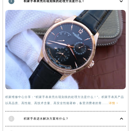
1
积家手表表壳出现划痕的处理方法是什么！
湖南省常德市武陵区人民路积家售后服务中心（需提前预约）
湖南省郴州市北湖区国庆北路积家售后服务中心（需提前预约）
湖南省衡阳市雁峰区解放路积家售后服务中心（需提前预约）
湖南省怀化市鹤城区迎丰中路积家售后服务中心（需提前预约）
湖南省娄底市娄星区长青街积家售后服务中心（需提前预约）
湖南省邵阳市双清区东风路积家售后服务中心（需提前预约）
湖南省湘潭市雨湖区莲城大道积家售后服务中心（需提前预约）
湖南省益阳市赫山区桃花仑路积家售后服务中心（需提前预约）
湖南省永州市冷水滩区永州大道与中兴路交叉口积家售后服务中心（需提前预约）
湖南省岳阳市岳阳楼区东茅岭路积家售后服务中心（需提前预约）
湖南省张家界市永定区解放路积家售后服务中心（需提前预约）
湖南省长沙市芙蓉区建湘路393号世茂环球金融中心写字楼10层1013室积家售后服务中心（需提前预约）
积家维修中心分享：“积家手表表壳出现划痕的处理方法是什么！”。积家手表其产品
以高品质、高性能、高技术含量、高安全性能著称，备受消费者的青......
详情 >
湖南省株洲市芦淞区建设南路积家售后服务中心（需提前预约）
甘肃省白银市白银区北京路积家售后服务中心（需提前预约）
2
积家手表进水解决方案有什么？
甘肃省定西市安定区解放路积家售后服务中心（需提前预约）
甘肃省敦煌市沙州镇阳关中路积家售后服务中心（需提前预约）