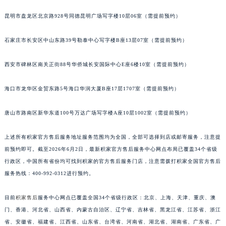
安徽省亳州市谯城区魏武大道积家售后服务中心（需提前预约）
昆明市盘龙区北京路928号同德昆明广场写字楼10层06室（需提前预约）
安徽省池州市贵池区长江路积家售后服务中心（需提前预约）
安徽省滁州市琅琊区南谯北路积家售后服务中心（需提前预约）
石家庄市长安区中山东路39号勒泰中心写字楼B座13层07室（需提前预约）
安徽省阜阳市颍州区颍州北路积家售后服务中心（需提前预约）
西安市碑林区南关正街88号华侨城长安国际中心E座6楼10室（需提前预约）
安徽省淮北市相山区淮海路积家售后服务中心（需提前预约）
安徽省淮南市田家庵区国庆中路积家售后服务中心（需提前预约）
海口市龙华区金贸东路5号海口华润大厦B座17层1707室（需提前预约）
安徽省黄山市屯溪区黄山西路积家售后服务中心（需提前预约）
安徽省六安市金安区解放中路积家售后服务中心（需提前预约）
唐山市路南区新华东道100号万达广场写字楼A座10层1002室（需提前预约）
安徽省马鞍山市雨山区湖南西路积家售后服务中心（需提前预约）
安徽省宿州市埇桥区人民中路积家售后服务中心（需提前预约）
上述所有积家官方售后服务地址服务范围均为全国，全部可选择到店或邮寄服务，注意提
前预约即可。截至2026年6月2日，最新积家官方售后服务中心网点布局已覆盖34个省级
安徽省铜陵市铜官区石城大道积家售后服务中心（需提前预约）
行政区，中国所有省份均可找到积家的官方售后服务门店，注意需拨打积家全国官方售后
安徽省芜湖市镜湖区中山路步行街积家售后服务中心（需提前预约）
服务热线：400-992-0312进行预约。
安徽省宣城市宣州区叠嶂西路积家售后服务中心（需提前预约）
福建省龙岩市新罗区九一南路积家售后服务中心（需提前预约）
目前
积家售后
服务中心网点已覆盖全国34个省级行政区：北京、上海、天津、重庆、澳
福建省南平市建阳区人民西路积家售后服务中心（需提前预约）
门、香港、河北省、山西省、内蒙古自治区、辽宁省、吉林省、黑龙江省、江苏省、浙江
福建省宁德市蕉城区天湖东路积家售后服务中心（需提前预约）
省、安徽省、福建省、江西省、山东省、台湾省、河南省、湖北省、湖南省、广东省、广