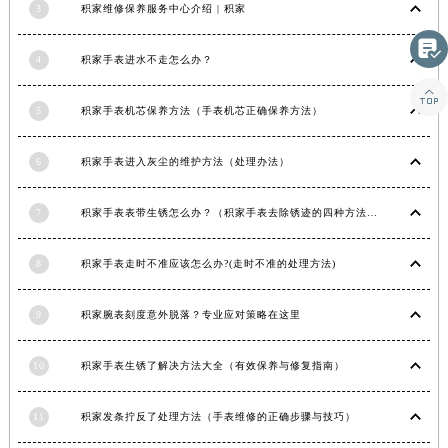
3
积家维修保养服务中心介绍 | 积家
甘肃省合作市人民街积家售后服务中心（需提前预约）

甘肃省嘉峪关市雄关区新华中路积家售后服务中心（需提前预约）
4
积家手表进水不走怎么办？
甘肃省金昌市金川区北京路积家售后服务中心（需提前预约）

甘肃省酒泉市肃州区西大街积家售后服务中心（需提前预约）
5
积家手表机芯保养方法（手表机芯正确保养方法）
甘肃省临夏市城南街道团结路积家售后服务中心（需提前预约）
甘肃省陇南市武都区人民路积家售后服务中心（需提前预约）
6
积家手表进入灰尘的维护方法（处理办法）
甘肃省平凉市崆峒区西大街积家售后服务中心（需提前预约）
7
积家手表表带生锈怎么办？（积家手表去除锈迹的四种方法）
甘肃省庆阳市西峰区南大街积家售后服务中心（需提前预约）
甘肃省天水市秦州区民主路积家售后服务中心（需提前预约）
8
积家手表走时不准应该怎么办?(走时不准的处理方法)
甘肃省武威市凉州区迎宾路积家售后服务中心（需提前预约）
甘肃省张掖市甘州区民乐北路积家售后服务中心（需提前预约）
9
积家腕表刻度意外脱落？专业应对策略在这里
宁夏回族自治区固原市原州区文化街积家售后服务中心（需提前预约）
宁夏回族自治区石嘴山市大武口区贺兰山路积家售后服务中心（需提前预约）
10
积家手表生锈了解决方法大全（有效保养与修复指南）
宁夏回族自治区吴忠市利通区开元大道积家售后服务中心（需提前预约）
宁夏回族自治区银川市兴庆区新华东路97号新百中心C馆一层C1-18号商铺积家售后服务中心（需提前预约）
11
积家发条拧反了处理方法（手表维修的正确步骤与技巧）
宁夏回族自治区中卫市沙坡头区鼓楼东街积家售后服务中心（需提前预约）