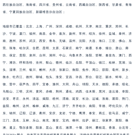
西壮族自治区、海南省、四川省、贵州省、云南省、西藏自治区、陕西省、甘肃省、青海
福建省莆田市城厢区霞林街道荔华东大道积家售后服务中心（需提前预约）
省、宁夏回族自治区、新疆维吾尔自治区；
福建省三明市三元区东乾二路积家售后服务中心（需提前预约）
福建省漳州市龙文区步港路积家售后服务中心（需提前预约）
地级市已覆盖：北京、上海、广州、深圳、成都、杭州、天津、南京、重庆、郑州、长
江苏省常州市新北区龙锦路1590号现代传媒中心5号楼10层1008室积家售后服务中心（需提前预约）
沙、宁波、厦门、福州、南昌、金华、嘉兴、扬州、常州、绍兴、徐州、盐城、泰州、济
江苏省淮安市清江浦区淮海北路积家售后服务中心（需提前预约）
南、惠州、苏州、武汉、西安、青岛、无锡、温州、沈阳、大连、海口、三亚、佛山、东
江苏省连云港市海州区通灌北路积家售后服务中心（需提前预约）
莞、珠海、哈尔滨、合肥、昆明、太原、石家庄、南宁、南通、长春、烟台、唐山、廊
坊、保定、贵阳、泉州、台州、湖州、中山、乌鲁木齐、洛阳、邯郸、秦皇岛、澳门、西
江苏省南京市秦淮区中山南路1号南京中心22层22-C1-C3室积家售后服务中心（需提前预约）
宁、潍坊、呼和浩特、沧州、鞍山、赣州、临沂、岳阳、平顶山、镇江、桂林、芜湖、汕
江苏省宿迁市宿城区西湖路积家售后服务中心（需提前预约）
头、淄博、兰州、银川、郴州、大庆、张家口、衡阳、焦作、周口、邵阳、亳州、新乡、
江苏省泰州市海陵区永定东路399号置地商务中心东塔（华润万象城）17层1706室积家售后服务中心（需提前预约）
衡水、牡丹江、德州、聊城、包头、淮安、宜昌、许昌、邢台、宿迁、丽水、蚌埠、上
江苏省徐州市鼓楼区淮海东路29号苏宁广场IFC国际金融中心35层3508室积家售后服务中心（需提前预约）
饶、晋中、葫芦岛、四平、宜春、滁州、大同、舟山、绵阳、天水、德阳、承德、绥化、
江苏省盐城市盐都区世纪大道5号盐城金融城写字楼1号楼16层1604室积家售后服务中心（需提前预约）
马鞍山、三明、滨州、黄冈、赤峰、荆州、通化、鸡西、佳木斯、黑河、连云港、阜阳、
江苏省扬州市邗江区国展路29号星耀天地写字楼1号楼18层1803室积家售后服务中心（需提前预约）
吉安、枣庄、永州、清远、揭阳、梧州、渭南、延安、长治、运城、淮南、莆田、荆门、
益阳、梅州、达州、榆林、威海、九江、济宁、齐齐哈尔、南阳、常德、呼伦贝尔、丹
江苏省镇江市京口区中山东路积家售后服务中心（需提前预约）
东、锦州、辽阳、辽源、衢州、安庆、龙岩、宁德、鹰潭、泰安、商丘、驻马店、咸宁、
江西省抚州市临川区赣东大道积家售后服务中心（需提前预约）
江门、茂名、玉林、乐山、南充、雅安、宝鸡、柳州、拉萨、丽江、张家界、襄阳、株
江西省赣州市章贡区文清路积家售后服务中心（需提前预约）
洲、遵义、鄂尔多斯、阳泉、昆山、黄石、湘潭、十堰、漳州、攀枝花、香港、台北等，
江西省吉安市吉州区井冈山大道积家售后服务中心（需提前预约）
共计360+网点，均有官方直营的积家售后服务网点，详细信息需拨打积家全国官方售后