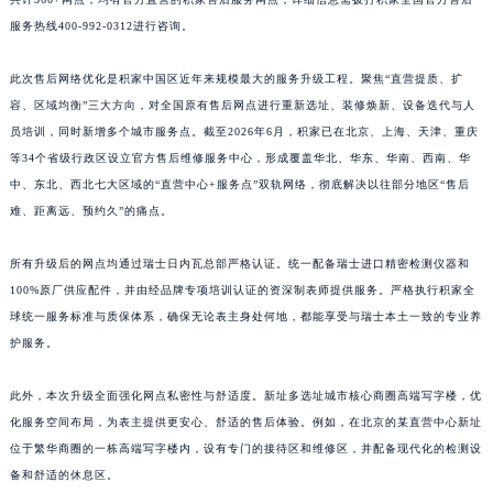
江西省景德镇市珠山区珠山中路积家售后服务中心（需提前预约）
服务热线400-992-0312进行咨询。
江西省九江市浔阳区浔阳路积家售后服务中心（需提前预约）
此次售后网络优化是积家中国区近年来规模最大的服务升级工程。聚焦“直营提质、扩
江西省南昌市红谷滩新区红谷中大道998号绿地双子塔（中央广场）A1座办公楼14层1407室积家售后服务中心（需提前预约）
容、区域均衡”三大方向，对全国原有售后网点进行重新选址、装修焕新、设备迭代与人
江西省萍乡市安源区萍安北大道与康庄路交叉口积家售后服务中心（需提前预约）
员培训，同时新增多个城市服务点。截至2026年6月，积家已在北京、上海、天津、重庆
江西省上饶市信州区滨江西路积家售后服务中心（需提前预约）
等34个省级行政区设立官方售后维修服务中心，形成覆盖华北、华东、华南、西南、华
江西省新余市渝水区北湖西路积家售后服务中心（需提前预约）
中、东北、西北七大区域的“直营中心+服务点”双轨网络，彻底解决以往部分地区“售后
江西省宜春市袁州区中山中路积家售后服务中心（需提前预约）
难、距离远、预约久”的痛点。
江西省鹰潭市月湖区胜利东路积家售后服务中心（需提前预约）
所有升级后的网点均通过瑞士日内瓦总部严格认证。统一配备瑞士进口精密检测仪器和
山东省德州市德城区东风中路积家售后服务中心（需提前预约）
100%原厂供应配件，并由经品牌专项培训认证的资深制表师提供服务。严格执行积家全
山东省东营市东营区济南路积家售后服务中心（需提前预约）
球统一服务标准与质保体系，确保无论表主身处何地，都能享受与瑞士本土一致的专业养
山东省济南市历下区经十路11111号华润中心写字楼（万象城）15层1508室积家售后服务中心（需提前预约）
护服务。
山东省济宁市任城区太白楼路积家售后服务中心（需提前预约）
山东省莱芜市文化南路8号银座商城名表维修一楼名表维修积家售后服务中心（需提前预约）
此外，本次升级全面强化网点私密性与舒适度。新址多选址城市核心商圈高端写字楼，优
山东省临沂市兰山区解放路积家售后服务中心（需提前预约）
化服务空间布局，为表主提供更安心、舒适的售后体验。例如，在北京的某直营中心新址
位于繁华商圈的一栋高端写字楼内，设有专门的接待区和维修区，并配备现代化的检测设
山东省日照市东港区烟台路积家售后服务中心（需提前预约）
备和舒适的休息区。
山东省泰安市泰山区财源街道泰山大街积家售后服务中心（需提前预约）