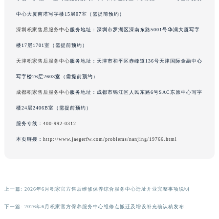
广西壮族自治区河池市金城江区金城江街道朝阳路积家售后服务中心（需提前预约）
中心大厦南塔写字楼15层07室（需提前预约）
广西壮族自治区贺州市八步区城东街道灵峰南路积家售后服务中心（需提前预约）
深圳积家售后服务中心
服务地址：深圳市罗湖区深南东路5001号华润大厦写字
广西壮族自治区来宾市兴宾区桂中大道积家售后服务中心（需提前预约）
楼17层1701室（需提前预约）
广西壮族自治区柳州市城中区中山中路积家售后服务中心（需提前预约）
天津积家售后服务中心
服务地址：天津市和平区赤峰道136号天津国际金融中心
广西壮族自治区钦州市钦南区金海湾东大街积家售后服务中心（需提前预约）
写字楼26层2603室（需提前预约）
广西壮族自治区梧州市万秀区龙湖镇高旺路积家售后服务中心（需提前预约）
广西壮族自治区玉林市玉州区金玉路积家售后服务中心（需提前预约）
成都积家售后服务中心
服务地址：成都市锦江区人民东路6号SAC东原中心写字
海南省儋州市儋州市那大镇兰洋北路积家售后服务中心（需提前预约）
楼24层2406B室（需提前预约）
海南省东方市八所镇解放西路积家售后服务中心（需提前预约）
服务专线：
400-992-0312
海南省琼海市嘉积镇东风路积家售后服务中心（需提前预约）
本页链接：
http://www.jaegerfw.com/problems/nanjing/19766.html
海南省三沙市西沙区西沙群岛永兴岛北京路积家售后服务中心（需提前预约）
海南省三亚市吉阳区迎宾路积家售后服务中心（需提前预约）
海南省万宁市万城镇解放路积家售后服务中心（需提前预约）
海南省文昌市文城镇教育东路积家售后服务中心（需提前预约）
上一篇:
2026年6月积家官方售后维修保养综合服务中心迁址开业完整事项说明
海南省五指山市通什镇三月三大道积家售后服务中心（需提前预约）
下一篇:
2026年6月积家官方保养服务中心维修点搬迁及增设补充确认稿发布
香港特别行政区尖沙咀区油尖旺区广东道积家售后服务中心（需提前预约）