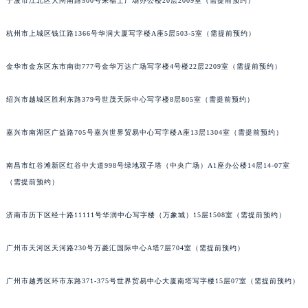
宁波市江北区大闸南路500号来福士广场办公楼20层2009室（需提前预约）
苏州市苏州工业园区星港街199号苏州中心办公楼C座22层08室（需提前预约）
武汉市江汉区解放大道686号世界贸易大厦38层09室（需提前预约）
杭州市上城区钱江路1366号华润大厦写字楼A座5层503-5室（需提前预约）
南宁市青秀区金湖路59号地王大厦12楼1224室（需提前预约）
金华市金东区东市南街777号金华万达广场写字楼4号楼22层2209室（需提前预约）
合肥市蜀山区潜山路111号万象城华润大厦B座12楼03室（需提前预约）
泉州市丰泽区宝洲路729号浦西万达中心写字楼A座7楼709室（需提前预约）
绍兴市越城区胜利东路379号世茂天际中心写字楼8层805室（需提前预约）
青岛市南区山东路6号华润大厦B座22层04室（需提前预约）
烟台市芝罘区胜利路139号万达金融中心A座907室（需提前预约）
嘉兴市南湖区广益路705号嘉兴世界贸易中心写字楼A座13层1304室（需提前预约）
长春市朝阳区西安大路727号中银大厦A座(旺进大厦)18层09室（需提前预约）
南昌市红谷滩新区红谷中大道998号绿地双子塔（中央广场）A1座办公楼14层14-07室
贵阳市南明区都司高架桥路33号亨特国际金融中心14楼14D（需提前预约）
（需提前预约）
昆明市盘龙区北京路928号同德昆明广场写字楼10层06室（需提前预约）
石家庄市长安区中山东路39号勒泰中心写字楼B座13层07室（需提前预约）
济南市历下区经十路11111号华润中心写字楼（万象城）15层1508室（需提前预约）
西安市碑林区南关正街88号华侨城长安国际中心E座6楼10室（需提前预约）
海口市龙华区金贸东路5号海口华润大厦B座17层1707室（需提前预约）
广州市天河区天河路230号万菱汇国际中心A塔7层704室（需提前预约）
唐山市路南区新华东道100号万达广场写字楼A座10层1002室（需提前预约）
广州市越秀区环市东路371-375号世界贸易中心大厦南塔写字楼15层07室（需提前预约）
台州市椒江区东海大道1800号腾达中心东1幢20楼2002室（需提前预约）
内蒙古自治区呼和浩特市玉泉区大学西街70号华润万象城写字楼（鄂尔多斯大厦）23层2326室（需提前预约）