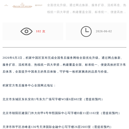
全面优化升级。通过网点焕新、服务扩容、流程再造、热
徐州市鼓楼区淮海东路29号苏宁广场IFC国际金融中心写字楼35层3508室（需提前预约）
线统一四大举措，构建覆盖全国、标准统一、便捷高效的
扬州市邗江区国展路29号星耀天地写字楼1号楼18层1803室（需提前预约）
官方售后体系，全面提升中国表主的售后体验，守护每
盐城市盐都区世纪大道5号盐城金融城写字楼1号楼16层1604室（需提前预约）
一…

泰州市海陵区永定东路399号置地商务中心东塔写字楼（华润万象城）17层1706室（需提前预约）
102 次
2026-06-02
宁波市江北区大闸南路500号来福士广场办公楼20层2009室（需提前预约）
杭州市上城区钱江路1366号华润大厦写字楼A座5层503-5室（需提前预约）
金华市金东区东市南街777号金华万达广场写字楼4号楼22层2209室（需提前预约）
2026年6月2日，积家中国区宣布完成全国售后服务网络全面优化升级。通过网点焕新、
绍兴市越城区胜利东路379号世茂天际中心写字楼8层805室（需提前预约）
服务扩容、流程再造、热线统一四大举措，构建覆盖全国、标准统一、便捷高效的官方售
嘉兴市南湖区广益路705号嘉兴世界贸易中心写字楼A座13层1304室（需提前预约）
后体系，全面提升中国表主的售后体验，守护每一枚积家腕表的品质与价值。
南昌市红谷滩新区红谷中大道998号绿地双子塔（中央广场）A1座办公楼14层07室（需提前预约）
积家官方售后服务中心全国网点地址：
济南市历下区经十路11111号华润中心写字楼（万象城）15层1508室（需提前预约）
广州市天河区天河路230号万菱汇国际中心写字楼A塔7层704室（需提前预约）
北京市东城区东长安街1号东方广场写字楼W3座6层602室（需提前预约）
广州市越秀区环市东路371-375号世界贸易中心大厦南塔写字楼15层07室（需提前预约）
深圳市罗湖区深南东路5001号华润大厦写字楼17层1701室（需提前预约）
北京市朝阳区建国门外大街甲6号华熙国际中心写字楼D座11层1102室（需提前预约）
惠州市惠城区江北文昌一路7号华贸大厦写字楼1座30层05室（需提前预约）
厦门市思明区湖滨东路95号华润大厦写字楼B座11层1104室（需提前预约）
天津市和平区赤峰道136号天津国际金融中心写字楼26层2603室（需提前预约）