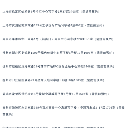
福州市鼓楼区五四路128-1号恒力城写字楼15层03室（需提前预约）
上海市徐汇区虹桥路3号港汇中心写字楼2座37层3705室（需提前预约）
成都市锦江区人民东路6号SAC东原中心写字楼24层2406B室（需提前预约）
重庆市江北区观音桥步行街2号融恒时代广场写字楼9层902室（需提前预约）
上海市黄浦区南京东路299号宏伊国际广场写字楼8层806室（需提前预约）
长沙市芙蓉区定王台街道建湘路393号世茂环球金融中心写字楼（芙蓉广场）10层13室（需提前预约）
郑州市二七区铭功路10号华润大厦写字楼29层2905室（需提前预约）
南京市秦淮区中山南路1号（新街口）南京中心写字楼22层C1-1室（需提前预约）
太原市迎泽区解放路15号亨得利名表服务中心（品牌授权店）3层整层（需提前预约）
常州市新北区龙锦路1590号现代传媒中心写字楼5号楼10层1008室（需提前预约）
沈阳市沈河区中街路137号亨得利名表服务中心（品牌授权店）1层整层（需提前预约）
沈阳市沈河区中街路83号亨得利名表服务中心（品牌授权店）1层整层（需提前预约）
徐州市鼓楼区淮海东路29号苏宁广场IFC国际金融中心35层3508室（需提前预约）
乌鲁木齐市天山区红山路26号时代广场（CCMALL）C座17层17-B（需提前预约）
温州市鹿城区锦绣路1067号置信广场10层1015室（需提前预约）
扬州市邗江区国展路29号星耀天地写字楼1号楼18层1803室（需提前预约）
哈尔滨市道里区友谊西路600号富力中心T2座写字楼29层03室（需提前预约）
大连市中山区人民路15号国际金融大厦7层G室（需提前预约）
盐城市盐都区世纪大道5号盐城金融城写字楼1号楼16层1604室（需提前预约）
佛山市禅城区季华五路57号万科金融中心C座12层1205室（需提前预约）
泰州市海陵区永定东路399号置地商务中心东塔写字楼（华润万象城）17层1706室（需提
东莞市东城街道鸿福东路1号民盈国贸中心T1写字楼9层907室（需提前预约）
前预约）
无锡市梁溪区人民中路139号恒隆广场写字楼1座11层1104室（需提前预约）
南通市崇川区工农路57号圆融广场写字楼16层1603室（需提前预约）