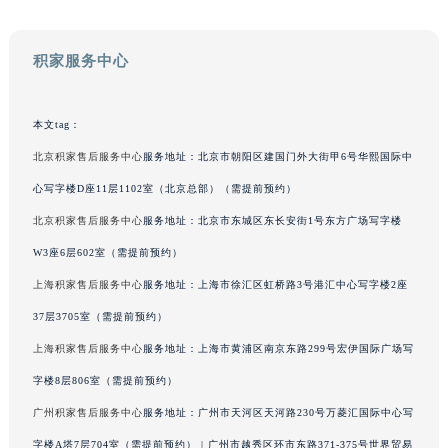
广东省梅州市梅江区金燕大道积家售后服务中心（需提前预约）
广东省清远市清城区湖西路积家售后服务中心（需提前预约）
积家服务中心
广东省汕头市龙湖区长平路积家售后服务中心（需提前预约）
广东省汕尾市城区香洲街道园林社区翠园街积家售后服务中心（需提前预约）
本文tag：
广东省韶关市武江区芙蓉新区与老城中心交汇处积家售后服务中心（需提前预约）
北京积家售后服务中心
服务地址：北京市朝阳区建国门外大街甲6号华熙国际中
广东省深圳市罗湖区深南东路5001号华润大厦17层1701室积家售后服务中心（需提前预约）
广东省阳江市江城区东风一路积家售后服务中心（需提前预约）
心写字楼D座11层1102室（北京总部）（需提前预约）
广东省云浮市云城区金山路积家售后服务中心（需提前预约）
北京积家售后服务中心
服务地址：北京市东城区东长安街1号东方广场写字楼
广东省湛江市赤坎区观海北路积家售后服务中心（需提前预约）
W3座6层602室（需提前预约）
广东省肇庆市端州区信安大道与砚都大道交汇处积家售后服务中心（需提前预约）
上海积家售后服务中心
服务地址：上海市徐汇区虹桥路3号港汇中心写字楼2座
广西壮族自治区百色市右江区中山二路积家售后服务中心（需提前预约）
37层3705室（需提前预约）
广西壮族自治区北海市海城区北京路积家售后服务中心（需提前预约）
上海积家售后服务中心
服务地址：上海市黄浦区南京东路299号宏伊国际广场写
广西壮族自治区崇左市江州区石景林街道友谊大道与丽川路交汇处积家售后服务中心（需提前预约）
字楼8层806室（需提前预约）
广西壮族自治区防城港市港口区金花茶大道积家售后服务中心（需提前预约）
广西壮族自治区贵港市港北区港城街道布山大道与仙衣路交叉口积家售后服务中心（需提前预约）
广州积家售后服务中心
服务地址：广州市天河区天河路230号万菱汇国际中心写
广西壮族自治区桂林市秀峰区红岭路积家售后服务中心（需提前预约）
字楼A塔7层704室（需提前预约） | 广州市越秀区环市东路371-375号世界贸易