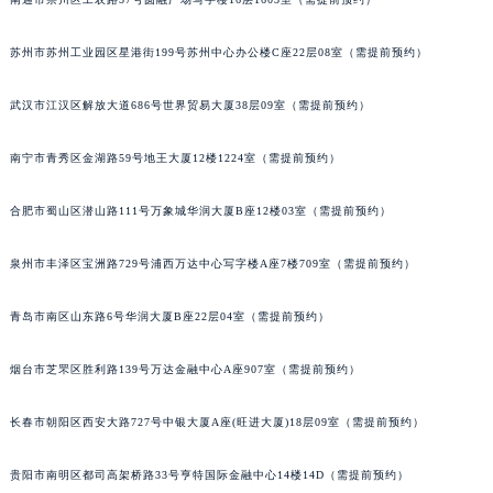
内蒙古自治区锡林郭勒盟市锡林浩特市光明街与额尔敦路交叉口积家售后服务中心（需提前预约）
内蒙古自治区兴安盟市乌兰浩特市兴安大街积家售后服务中心（需提前预约）
苏州市苏州工业园区星港街199号苏州中心办公楼C座22层08室（需提前预约）
山西省大同市平城区迎宾街积家售后服务中心（需提前预约）
武汉市江汉区解放大道686号世界贸易大厦38层09室（需提前预约）
山西省晋城市城区黄华街积家售后服务中心（需提前预约）
山西省晋中市榆次区顺城街积家售后服务中心（需提前预约）
南宁市青秀区金湖路59号地王大厦12楼1224室（需提前预约）
山西省临汾市尧都区解放路积家售后服务中心（需提前预约）
山西省吕梁市离石区永宁中路与建设街交叉口积家售后服务中心（需提前预约）
合肥市蜀山区潜山路111号万象城华润大厦B座12楼03室（需提前预约）
山西省朔州市朔城区怡西路与鄯阳西街交汇处积家售后服务中心（需提前预约）
泉州市丰泽区宝洲路729号浦西万达中心写字楼A座7楼709室（需提前预约）
山西省忻州市忻府区和平东街与七一南路交叉口积家售后服务中心（需提前预约）
山西省阳泉市郊区平阳东街与新城大道交叉口积家售后服务中心（需提前预约）
青岛市南区山东路6号华润大厦B座22层04室（需提前预约）
山西省运城市盐湖区河东街积家售后服务中心（需提前预约）
山西省长治市潞州区英雄中路积家售后服务中心（需提前预约）
烟台市芝罘区胜利路139号万达金融中心A座907室（需提前预约）
山西省太原市迎泽区迎泽街道解放路15号亨得利名表维修授权店3楼积家售后服务中心（需提前预约）
天津市和平区赤峰道136号天津国际金融中心26层2603室积家售后服务中心（需提前预约）
长春市朝阳区西安大路727号中银大厦A座(旺进大厦)18层09室（需提前预约）
安徽省安庆市迎江区人民路积家售后服务中心（需提前预约）
贵阳市南明区都司高架桥路33号亨特国际金融中心14楼14D（需提前预约）
安徽省蚌埠市蚌山区淮河路积家售后服务中心（需提前预约）