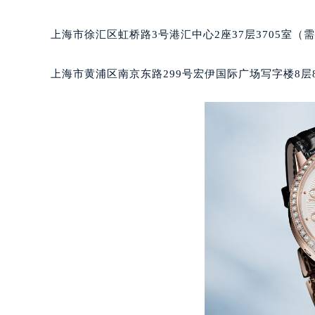
长沙市芙蓉区定王台街道建湘路393
郑州市二七区铭功路10号华润大厦写字
上海市徐汇区虹桥路3号港汇中心2座37层3705室（
太原市迎泽区解放路15号亨得利名
沈阳市沈河区中街路137号亨得利名
上海市黄浦区南京东路299号宏伊国际广场写字楼8层
沈阳市沈河区中街路83号亨得利名
乌鲁木齐市天山区红山路26号时代广场
温州市鹿城区锦绣路1067号置信广场
哈尔滨市道里区友谊西路600号富力中
大连市中山区人民路15号国际金融大
佛山市禅城区季华五路57号万科金融中
东莞市东城街道鸿福东路1号民盈国贸
无锡市梁溪区人民中路139号恒隆广场
南通市崇川区工农路57号圆融广场写字
苏州市苏州工业园区星港街199号苏州
武汉市江汉区解放大道686号世界贸易
南宁市青秀区金湖路59号地王大厦12