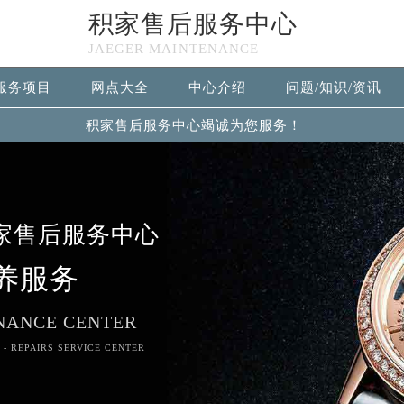
积家售后服务中心
JAEGER MAINTENANCE
服务项目
网点大全
中心介绍
问题/知识/资讯
积家售后服务中心竭诚为您服务！
家售后服务中心
养服务
NANCE CENTER
 - REPAIRS SERVICE CENTER