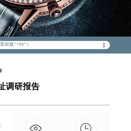
加拨“+86”）
▲
▼
告
地址调研报告

布