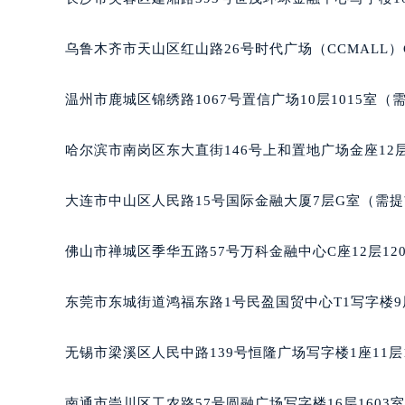
辽宁省沈阳市沈河区中街路83号亨
北京市朝阳区建国门外大街甲6号华熙
乌鲁木齐市天山区红山路26号时代广场（CCMALL）C
北京市东城区东长安街1号王府井东方
河北省保定市竞秀区朝阳北大街北国
温州市鹿城区锦绣路1067号置信广场10层1015室（
内蒙古自治区阿拉善盟市左旗土尔扈
内蒙古自治区巴彦淖尔市临河区新华
哈尔滨市南岗区东大直街146号上和置地广场金座12层
内蒙古自治区包头市青山区幸福路甲
内蒙古自治区赤峰市红山区哈达街积
大连市中山区人民路15号国际金融大厦7层G室（需
内蒙古自治区鄂尔多斯市东胜区伊金
内蒙古自治区呼伦贝尔市海拉尔区中
佛山市禅城区季华五路57号万科金融中心C座12层12
内蒙古自治区通辽市科尔沁区明仁大
内蒙古自治区乌海市海勃湾区人民南
东莞市东城街道鸿福东路1号民盈国贸中心T1写字楼9
内蒙古自治区乌兰察布市集宁区恩和
内蒙古自治区锡林郭勒盟市锡林浩特
无锡市梁溪区人民中路139号恒隆广场写字楼1座11层
内蒙古自治区兴安盟市乌兰浩特市兴
山西省大同市平城区迎宾街积家售后
南通市崇川区工农路57号圆融广场写字楼16层1603