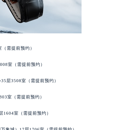
大厦B座12楼03室（需提前预约）
心写字楼A座7楼709室（需提前预约）
2层04室（需提前预约）
心A座907室（需提前预约）
A座(旺进大厦)18层09室（需提前预约）
国际金融中心14楼14D（需提前预约）
3室（需提前预约）
广场写字楼10层06室（需提前预约）
心写字楼B座13层07室（需提前预约）
1008室（需提前预约）
安国际中心E座6楼10室（需提前预约）
B座17层1707室（需提前预约）
35层3508室（需提前预约）
写字楼A座10层1002室（需提前预约）
心东1幢20楼2002室（需提前预约）
803室（需提前预约）
街70号华润万象城写字楼（鄂尔多斯大厦）23层2326室（需
州中心写字楼21层2102室（需提前预约）
层1604室（需提前预约）
国际金融中心写字楼20层01室（需提前预约）
家售后服务中心（需提前预约）
万象城）17层1706室（需提前预约）