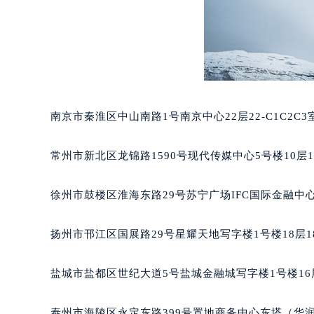
合肥市蜀山区潜山路111号万象城华润
泉州市丰泽区宝洲路729号浦西万达中
青岛市南区山东路6号华润大厦B座2
烟台市芝罘区胜利路139号万达金融中
长春市朝阳区西安大路727号中银大厦
贵阳市南明区都司高架桥路33号亨特
南京市秦淮区中山南路1号南京中心22层22-C1C2C
昆明市盘龙区北京路928号同德昆明
石家庄市长安区中山东路39号勒泰中
常州市新北区龙锦路1590号现代传媒中心5号楼10层
西安市碑林区南关正街88号华侨城长
海口市龙华区金贸东路5号海口华润大厦
徐州市鼓楼区淮海东路29号苏宁广场IFC国际金融中心
唐山市路南区新华东道100号万达广场
台州市椒江区东海大道1800号腾达中
扬州市邗江区国展路29号星耀天地写字楼1号楼18层1
内蒙古自治区呼和浩特市玉泉区大学西
甘肃省兰州市七里河区西津西路16号兰
盐城市盐都区世纪大道5号盐城金融城写字楼1号楼16
重庆市解放碑渝中区民权路28号英利
黑龙江省大庆市萨尔图区会战大街积
泰州市海陵区永定东路399号置地商务中心东塔（华润