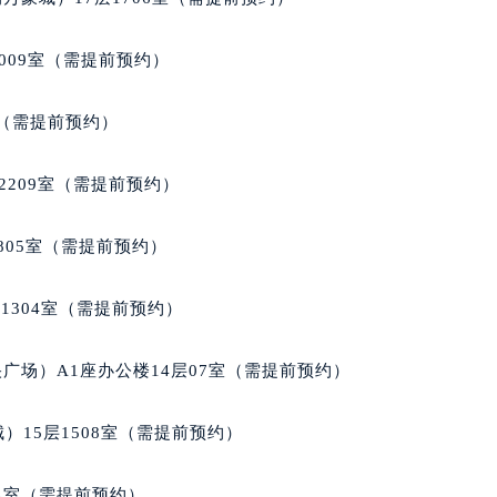
后服务中心（需提前预约）
后服务中心（需提前预约）
009室（需提前预约）
后服务中心（需提前预约）
售后服务中心（需提前预约）
室（需提前预约）
售后服务中心（需提前预约）
售后服务中心（需提前预约）
2209室（需提前预约）
家售后服务中心（需提前预约）
家售后服务中心（需提前预约）
805室（需提前预约）
路交叉口积家售后服务中心（需提前预约）
后服务中心（需提前预约）
1304室（需提前预约）
后服务中心（需提前预约）
后服务中心（需提前预约）
广场）A1座办公楼14层07室（需提前预约）
服务中心（需提前预约）
后服务中心（需提前预约）
）15层1508室（需提前预约）
家售后服务中心（需提前预约）
经街交汇处积家售后服务中心（需提前预约）
04室（需提前预约）