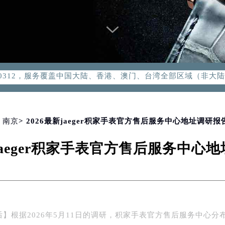
优化升级公告
：400-992-0312
2-0312，服务覆盖中国大陆、香港、澳门、台湾全部区域（非大陆需
点地址：
国际中心写字楼D座11层1102室（北京总部）（需提前预约）
字楼W3座6层602室（需提前预约）
融中心写字楼26层2603室（需提前预约）
>
南京
> 2026最新jaeger积家手表官方售后服务中心地址调研报
2座37层3705室（需提前预约）
新jaeger积家手表官方售后服务中心
际广场写字楼8层806室（需提前预约）
南京中心写字楼22层C1-1室（需提前预约）
中心写字楼5号楼10层1008室（需提前预约）
FC国际金融中心写字楼35层3508室（需提前预约）
楼1号楼18层1803室（需提前预约）
】根据2026年5月11日的调研，积家手表官方售后服务中心分
字楼1号楼16层1604室（需提前预约）