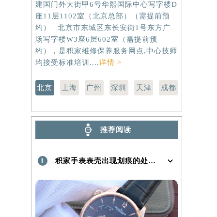
建国门外大街甲6号华熙国际中心写字楼D
虹桥路3号港
）
座11层1102室（北京总部）（需提前预
室（需提前
约） | 北京市东城区东长安街1号东方广
路299号
场写字楼W3座6层602室（需提前预
（需提前预
约），是积家维修保养服务网点,中心技师
点,中心技师
均接受标准培训....
详情 >
北京
上海
广州
深圳
天津
成都
推荐阅读
1
积家手表表壳出现划痕的处理方法是什么！