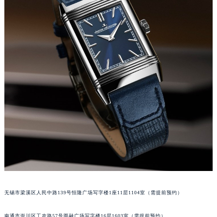
无锡市梁溪区人民中路139号恒隆广场写字楼1座11层1104室（需提前预约）