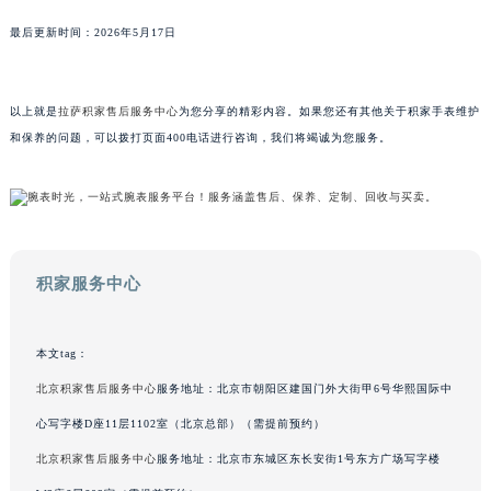
最后更新时间：2026年5月17日
以上就是
拉萨积家售后服务中心
为您分享的精彩内容。如果您还有其他关于积家手表维护
和保养的问题，可以拨打页面400电话进行咨询，我们将竭诚为您服务。
积家服务中心
本文tag：
北京积家售后服务中心
服务地址：北京市朝阳区建国门外大街甲6号华熙国际中
心写字楼D座11层1102室（北京总部）（需提前预约）
北京积家售后服务中心
服务地址：北京市东城区东长安街1号东方广场写字楼