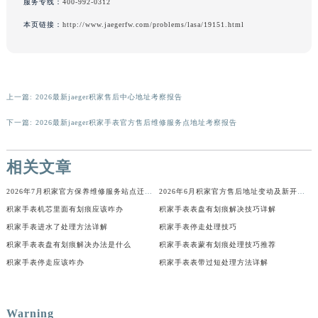
服务专线：
400-992-0312
本页链接：
http://www.jaegerfw.com/problems/lasa/19151.html
上一篇:
2026最新jaeger积家售后中心地址考察报告
下一篇:
2026最新jaeger积家手表官方售后维修服务点地址考察报告
相关文章
2026年7月积家官方保养维修服务站点迁移及新设完整版
2026年6月积家官方售后地址变动及新开站点通知
积家手表机芯里面有划痕应该咋办
积家手表表盘有划痕解决技巧详解
积家手表进水了处理方法详解
积家手表停走处理技巧
积家手表表盘有划痕解决办法是什么
积家手表表蒙有划痕处理技巧推荐
积家手表停走应该咋办
积家手表表带过短处理方法详解