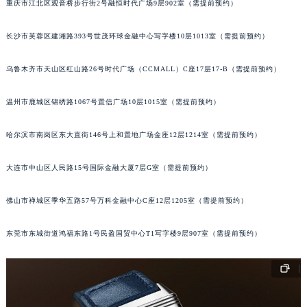
重庆市江北区观音桥步行街2号融恒时代广场9层902室（需提前预约）
长沙市芙蓉区建湘路393号世茂环球金融中心写字楼10层1013室（需提前预约）
乌鲁木齐市天山区红山路26号时代广场（CCMALL）C座17层17-B（需提前预约）
温州市鹿城区锦绣路1067号置信广场10层1015室（需提前预约）
哈尔滨市南岗区东大直街146号上和置地广场金座12层1214室（需提前预约）
大连市中山区人民路15号国际金融大厦7层G室（需提前预约）
佛山市禅城区季华五路57号万科金融中心C座12层1205室（需提前预约）
东莞市东城街道鸿福东路1号民盈国贸中心T1写字楼9层907室（需提前预约）