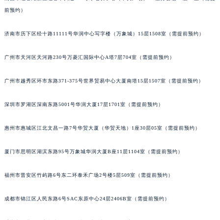
南昌市红谷滩新区红谷中大道998号绿地双子塔（中央广场）A1座办公楼14层07室（需提
前预约）
济南市历下区经十路11111号华润中心写字楼（万象城）15层1508室（需提前预约）
广州市天河区天河路230号万菱汇国际中心A塔7层704室（需提前预约）
广州市越秀区环市东路371-375号世界贸易中心大厦南塔15层1507室（需提前预约）
深圳市罗湖区深南东路5001号华润大厦17层1701室（需提前预约）
惠州市惠城区江北文昌一路7号华贸大厦（华贸天地）1座30层05室（需提前预约）
厦门市思明区湖滨东路95号万象城华润大厦B座11层1104室（需提前预约）
福州市晋安区竹屿路6号东二环泰禾广场2号楼5层509室（需提前预约）
成都市锦江区人民东路6号SAC东原中心24层2406B室（需提前预约）