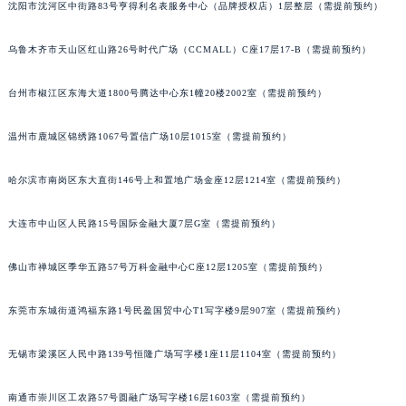
辽宁省盘锦市兴隆台区石油大街积家售后服务中心（需提前预约）
沈阳市沈河区中街路83号亨得利名表服务中心（品牌授权店）1层整层（需提前预约）
辽宁省铁岭市银州区南马路积家售后服务中心（需提前预约）
乌鲁木齐市天山区红山路26号时代广场（CCMALL）C座17层17-B（需提前预约）
辽宁省营口市站前区市府路与渤海大街交叉口积家售后服务中心（需提前预约）
辽宁省沈阳市沈河区中街路137号亨得利名表维修授权店1楼积家售后服务中心（需提前预约）
台州市椒江区东海大道1800号腾达中心东1幢20楼2002室（需提前预约）
辽宁省沈阳市沈河区中街路83号亨得利名表维修授权店1楼积家售后服务中心（需提前预约）
北京市朝阳区建国门外大街甲6号华熙国际中心D座11层1102室积家售后服务中心（北京总部）（需提前预约）
温州市鹿城区锦绣路1067号置信广场10层1015室（需提前预约）
北京市东城区东长安街1号王府井东方广场W3座6层602室积家售后服务中心（需提前预约）
河北省保定市竞秀区朝阳北大街北国先天下积家售后服务中心（需提前预约）
哈尔滨市南岗区东大直街146号上和置地广场金座12层1214室（需提前预约）
内蒙古自治区阿拉善盟市左旗土尔扈特大街积家售后服务中心（需提前预约）
大连市中山区人民路15号国际金融大厦7层G室（需提前预约）
内蒙古自治区巴彦淖尔市临河区新华街积家售后服务中心（需提前预约）
内蒙古自治区包头市青山区幸福路甲3号王府井百货名表维修积家售后服务中心（需提前预约）
佛山市禅城区季华五路57号万科金融中心C座12层1205室（需提前预约）
内蒙古自治区赤峰市红山区哈达街积家售后服务中心（需提前预约）
内蒙古自治区鄂尔多斯市东胜区伊金霍洛街积家售后服务中心（需提前预约）
东莞市东城街道鸿福东路1号民盈国贸中心T1写字楼9层907室（需提前预约）
内蒙古自治区呼伦贝尔市海拉尔区中央街积家售后服务中心（需提前预约）
无锡市梁溪区人民中路139号恒隆广场写字楼1座11层1104室（需提前预约）
内蒙古自治区通辽市科尔沁区明仁大街积家售后服务中心（需提前预约）
内蒙古自治区乌海市海勃湾区人民南路积家售后服务中心（需提前预约）