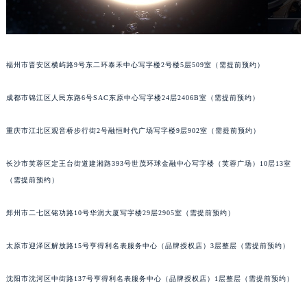
吉林省吉林市船营区河南街积家售后服务中心（需提前预约）
吉林省辽源市龙山区人民大街积家售后服务中心（需提前预约）
吉林省梅河口市新华街道梅河大街积家售后服务中心（需提前预约）
吉林省四平市铁东区紫气大路与南九经街交汇处积家售后服务中心（需提前预约）
福州市晋安区横屿路9号东二环泰禾中心写字楼2号楼5层509室（需提前预约）
吉林省松原市宁江区五环大街积家售后服务中心（需提前预约）
吉林省通化市东昌区环通乡江南大街积家售后服务中心（需提前预约）
成都市锦江区人民东路6号SAC东原中心写字楼24层2406B室（需提前预约）
吉林省延边市延吉市解放路积家售后服务中心（需提前预约）
重庆市江北区观音桥步行街2号融恒时代广场写字楼9层902室（需提前预约）
辽宁省鞍山市铁东区站前街积家售后服务中心（需提前预约）
辽宁省本溪市平山区胜利路积家售后服务中心（需提前预约）
长沙市芙蓉区定王台街道建湘路393号世茂环球金融中心写字楼（芙蓉广场）10层13室
辽宁省朝阳市双塔区新华路积家售后服务中心（需提前预约）
（需提前预约）
辽宁省丹东市振兴区七经街积家售后服务中心（需提前预约）
辽宁省抚顺市新抚区东一路积家售后服务中心（需提前预约）
郑州市二七区铭功路10号华润大厦写字楼29层2905室（需提前预约）
辽宁省阜新市海州区解放大街积家售后服务中心（需提前预约）
太原市迎泽区解放路15号亨得利名表服务中心（品牌授权店）3层整层（需提前预约）
辽宁省葫芦岛市连山区中央路积家售后服务中心（需提前预约）
辽宁省锦州市古塔区中央大街积家售后服务中心（需提前预约）
沈阳市沈河区中街路137号亨得利名表服务中心（品牌授权店）1层整层（需提前预约）
辽宁省辽阳市白塔区新运大街积家售后服务中心（需提前预约）