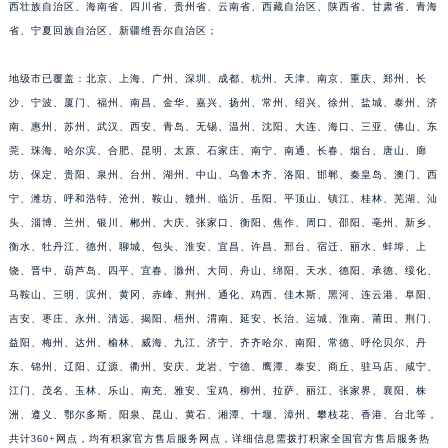
福建省宁德市蕉城区天湖东路积家售后服务中心（需提前预约）
西壮族自治区、海南省、四川省、贵州省、云南省、西藏自治区、陕西省、甘肃省、青海
福建省莆田市城厢区霞林街道荔华东大道积家售后服务中心（需提前预约）
省、宁夏回族自治区、新疆维吾尔自治区；
福建省三明市三元区东乾二路积家售后服务中心（需提前预约）
地级市已覆盖：北京、上海、广州、深圳、成都、杭州、天津、南京、重庆、郑州、长
福建省漳州市龙文区步港路积家售后服务中心（需提前预约）
沙、宁波、厦门、福州、南昌、金华、嘉兴、扬州、常州、绍兴、徐州、盐城、泰州、济
江苏省常州市新北区龙锦路1590号现代传媒中心5号楼10层1008室积家售后服务中心（需提前预约）
南、惠州、苏州、武汉、西安、青岛、无锡、温州、沈阳、大连、海口、三亚、佛山、东
江苏省淮安市清江浦区淮海北路积家售后服务中心（需提前预约）
莞、珠海、哈尔滨、合肥、昆明、太原、石家庄、南宁、南通、长春、烟台、唐山、廊
江苏省连云港市海州区通灌北路积家售后服务中心（需提前预约）
坊、保定、贵阳、泉州、台州、湖州、中山、乌鲁木齐、洛阳、邯郸、秦皇岛、澳门、西
江苏省南京市秦淮区中山南路1号南京中心22层22-C1-C3室积家售后服务中心（需提前预约）
宁、潍坊、呼和浩特、沧州、鞍山、赣州、临沂、岳阳、平顶山、镇江、桂林、芜湖、汕
头、淄博、兰州、银川、郴州、大庆、张家口、衡阳、焦作、周口、邵阳、亳州、新乡、
江苏省宿迁市宿城区西湖路积家售后服务中心（需提前预约）
衡水、牡丹江、德州、聊城、包头、淮安、宜昌、许昌、邢台、宿迁、丽水、蚌埠、上
江苏省泰州市海陵区永定东路399号置地商务中心东塔（华润万象城）17层1706室积家售后服务中心（需提前预约）
饶、晋中、葫芦岛、四平、宜春、滁州、大同、舟山、绵阳、天水、德阳、承德、绥化、
江苏省徐州市鼓楼区淮海东路29号苏宁广场IFC国际金融中心35层3508室积家售后服务中心（需提前预约）
马鞍山、三明、滨州、黄冈、赤峰、荆州、通化、鸡西、佳木斯、黑河、连云港、阜阳、
江苏省盐城市盐都区世纪大道5号盐城金融城写字楼1号楼16层1604室积家售后服务中心（需提前预约）
吉安、枣庄、永州、清远、揭阳、梧州、渭南、延安、长治、运城、淮南、莆田、荆门、
江苏省扬州市邗江区国展路29号星耀天地写字楼1号楼18层1803室积家售后服务中心（需提前预约）
益阳、梅州、达州、榆林、威海、九江、济宁、齐齐哈尔、南阳、常德、呼伦贝尔、丹
江苏省镇江市京口区中山东路积家售后服务中心（需提前预约）
东、锦州、辽阳、辽源、衢州、安庆、龙岩、宁德、鹰潭、泰安、商丘、驻马店、咸宁、
江门、茂名、玉林、乐山、南充、雅安、宝鸡、柳州、拉萨、丽江、张家界、襄阳、株
江西省抚州市临川区赣东大道积家售后服务中心（需提前预约）
洲、遵义、鄂尔多斯、阳泉、昆山、黄石、湘潭、十堰、漳州、攀枝花、香港、台北等，
江西省赣州市章贡区文清路积家售后服务中心（需提前预约）