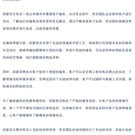
的售后体验。
山东省泰安市泰山区财源街道泰山大街积家售后服务中心（需提前预约）
山东省威海市环翠区新威海路89号振华商厦一楼名表维修积家售后服务中心（需提前预约）
积家官方售后一直以来都非常重视客户服务。在日常运营中，售后团队会定期对客户进行
山东省潍坊市奎文区东风东街积家售后服务中心（需提前预约）
回访，了解他们对服务的满意度和意见建议。通过不断收集客户反馈，售后团队能够及时
山东省枣庄市滕州市北辛路与善国路交叉口积家售后服务中心（需提前预约）
发现问题并进行改进，以提高服务质量。
山东省淄博市张店区金晶大道积家售后服务中心（需提前预约）
上海市黄浦区南京东路299号宏伊国际广场写字楼8层806室积家售后服务中心（需提前预约）
在腕表维修方面，积家售后采用了先进的维修技术和工艺。制表师们凭借着丰富的经验和
专业知识，能够准确诊断腕表出现的问题，并进行高效的修复。无论是简单的调校还是复
上海市徐汇区虹桥路3号港汇中心2座37层3705室积家售后服务中心（需提前预约）
杂的机芯维修，他们都能做到精益求精。
浙江省杭州市上城区钱江路1366号华润大厦A座5层503-5室积家售后服务中心（需提前预约）
浙江省湖州市吴兴区劳动路积家售后服务中心（需提前预约）
同时，积家官网也为客户提供了便捷的服务。客户可以在官网上查询售后网点的信息、了
浙江省嘉兴市南湖区广益路705号嘉兴世界贸易中心A座13层1304室积家售后服务中心（需提前预约）
解维修流程和服务项目。官网还提供了在线咨询功能，客户可以随时与客服人员沟通，获
浙江省金华市金东区东市南街777号金华万达广场4号楼22楼2209室积家售后服务中心（需提前预约）
取相关的帮助和支持。
浙江省丽水市莲都区解放街积家售后服务中心（需提前预约）
为了确保服务的质量和规范性，积家售后制定了严格的服务流程。从客户送表到维修完
浙江省宁波市江北区大闸南路500号来福士广场办公楼20层2009室积家售后服务中心（需提前预约）
成，每一个环节都有详细的记录和监控。在维修过程中，制表师会及时向客户反馈维修进
浙江省衢州市柯城区上街积家售后服务中心（需提前预约）
度，让客户能够随时了解腕表的维修情况。
浙江省绍兴市越城区胜利东路379号世茂天际中心写字楼8层805室积家售后服务中心（需提前预约）
浙江省舟山市定海区解放东路积家售后服务中心（需提前预约）
积家还注重对售后人员的培训和管理。售后团队的成员都经过了专业的培训，具备扎实的