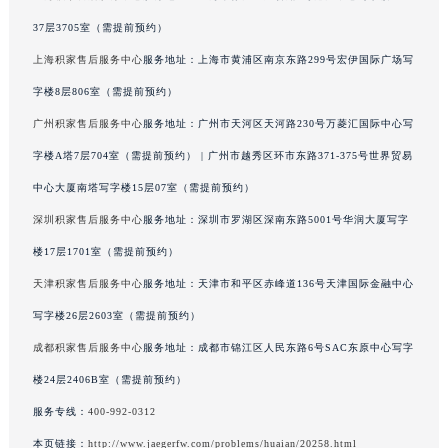
上海积家售后服务中心
服务地址：上海市徐汇区虹桥路3号港汇中心写字楼2座
广西壮族自治区桂林市秀峰区红岭路积家售后服务中心（需提前预约）
37层3705室（需提前预约）
广西壮族自治区河池市金城江区金城江街道朝阳路积家售后服务中心（需提前预约）
广西壮族自治区贺州市八步区城东街道灵峰南路积家售后服务中心（需提前预约）
上海积家售后服务中心
服务地址：上海市黄浦区南京东路299号宏伊国际广场写
广西壮族自治区来宾市兴宾区桂中大道积家售后服务中心（需提前预约）
字楼8层806室（需提前预约）
广西壮族自治区柳州市城中区中山中路积家售后服务中心（需提前预约）
广州积家售后服务中心
服务地址：广州市天河区天河路230号万菱汇国际中心写
广西壮族自治区钦州市钦南区金海湾东大街积家售后服务中心（需提前预约）
字楼A塔7层704室（需提前预约） | 广州市越秀区环市东路371-375号世界贸易
广西壮族自治区梧州市万秀区龙湖镇高旺路积家售后服务中心（需提前预约）
中心大厦南塔写字楼15层07室（需提前预约）
广西壮族自治区玉林市玉州区金玉路积家售后服务中心（需提前预约）
深圳积家售后服务中心
服务地址：深圳市罗湖区深南东路5001号华润大厦写字
海南省儋州市儋州市那大镇兰洋北路积家售后服务中心（需提前预约）
楼17层1701室（需提前预约）
海南省东方市八所镇解放西路积家售后服务中心（需提前预约）
海南省琼海市嘉积镇东风路积家售后服务中心（需提前预约）
天津积家售后服务中心
服务地址：天津市和平区赤峰道136号天津国际金融中心
海南省三沙市西沙区西沙群岛永兴岛北京路积家售后服务中心（需提前预约）
写字楼26层2603室（需提前预约）
海南省三亚市吉阳区迎宾路积家售后服务中心（需提前预约）
成都积家售后服务中心
服务地址：成都市锦江区人民东路6号SAC东原中心写字
海南省万宁市万城镇解放路积家售后服务中心（需提前预约）
楼24层2406B室（需提前预约）
海南省文昌市文城镇教育东路积家售后服务中心（需提前预约）
服务专线：
400-992-0312
海南省五指山市通什镇三月三大道积家售后服务中心（需提前预约）