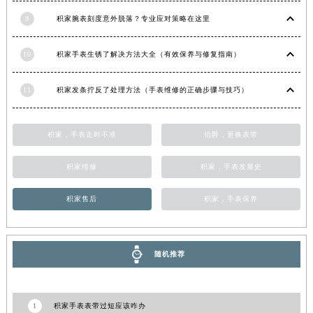
宁夏回族自治区中卫市沙坡头区鼓楼东街积家售后服务中心（需提前预约）
9
积家腕表刻度意外脱落？专业应对策略在这里
青海省果洛藏族自治州玛沁县团结路积家售后服务中心（需提前预约）
青海省海北藏族自治州海晏县将军路积家售后服务中心（需提前预约）
10
积家手表生锈了解决方法大全（有效保养与修复指南）
青海省海东市乐都区滨河路积家售后服务中心（需提前预约）
青海省海南藏族自治州共和县青海湖大街积家售后服务中心（需提前预约）
11
积家发条拧反了处理方法（手表维修的正确步骤与技巧）
青海省海西蒙古族藏族自治州德令哈市柴达木路积家售后服务中心（需提前预约）
青海省黄南藏族自治州同仁市德合隆路积家售后服务中心（需提前预约）
积家，手表走时不准
伯爵，更换表带
青海省西宁市城西区海湖新区西关大道积家售后服务中心（需提前预约）
青海省玉树藏族自治州结古镇胜利路积家售后服务中心（需提前预约）
积家维修
积家，手表发展史
陕西省安康市汉滨区金州路积家售后服务中心（需提前预约）
陕西省宝鸡市渭滨区经二路积家售后服务中心（需提前预约）
积家售后
积家，手表保养
陕西省汉中市汉台区北大街积家售后服务中心（需提前预约）
陕西省商洛市商州区州城街积家售后服务中心（需提前预约）
随机推荐
陕西省铜川市王益区红旗街积家售后服务中心（需提前预约）
陕西省渭南市临渭区东风大街积家售后服务中心（需提前预约）
陕西省咸阳市秦都区沣西新城统一西路与白马河路交汇处积家售后服务中心（需提前预约）