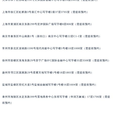
天津市和平区赤峰道136号天津国际金融中心写字楼26层2603室（需提前预约）
厦门市思明区湖滨东路95号华润大厦写字楼B座11层1104室（需提前预约）
福州市鼓楼区五四路128-1号恒力城写字楼15层03室（需提前预约）
上海市徐汇区虹桥路3号港汇中心写字楼2座37层3705室（需提前预约）
成都市锦江区人民东路6号SAC东原中心写字楼24层2406B室（需提前预约）
重庆市江北区观音桥步行街2号融恒时代广场写字楼9层902室（需提前预约）
上海市黄浦区南京东路299号宏伊国际广场写字楼8层806室（需提前预约）
长沙市芙蓉区定王台街道建湘路393号世茂环球金融中心写字楼（芙蓉广场）10层13室（需提前预约）
郑州市二七区铭功路10号华润大厦写字楼29层2905室（需提前预约）
南京市秦淮区中山南路1号（新街口）南京中心写字楼22层C1-1室（需提前预约）
太原市迎泽区解放路15号亨得利名表服务中心（品牌授权店）3层整层（需提前预约）
常州市新北区龙锦路1590号现代传媒中心写字楼5号楼10层1008室（需提前预约）
沈阳市沈河区中街路137号亨得利名表服务中心（品牌授权店）1层整层（需提前预约）
沈阳市沈河区中街路83号亨得利名表服务中心（品牌授权店）1层整层（需提前预约）
徐州市鼓楼区淮海东路29号苏宁广场IFC国际金融中心写字楼35层3508室（需提前预约）
乌鲁木齐市天山区红山路26号时代广场（CCMALL）C座17层17-B（需提前预约）
温州市鹿城区锦绣路1067号置信广场10层1015室（需提前预约）
扬州市邗江区国展路29号星耀天地写字楼1号楼18层1803室（需提前预约）
哈尔滨市道里区友谊西路600号富力中心T2座写字楼29层03室（需提前预约）
盐城市盐都区世纪大道5号盐城金融城写字楼1号楼16层1604室（需提前预约）
大连市中山区人民路15号国际金融大厦7层G室（需提前预约）
佛山市禅城区季华五路57号万科金融中心C座12层1205室（需提前预约）
泰州市海陵区永定东路399号置地商务中心东塔写字楼（华润万象城）17层1706室（需提
东莞市东城街道鸿福东路1号民盈国贸中心T1写字楼9层907室（需提前预约）
前预约）
无锡市梁溪区人民中路139号恒隆广场写字楼1座11层1104室（需提前预约）