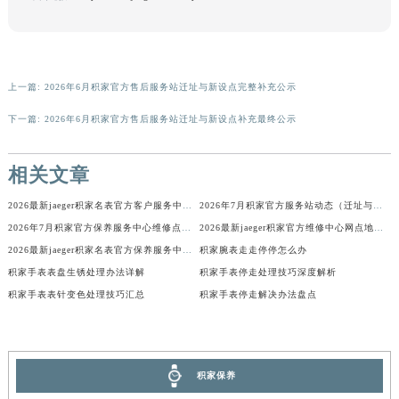
本页链接：
http://www.jaegerfw.com/problems/huaian/20258.html
香港特别行政区尖沙咀区油尖旺区广东道积家售后服务中心（需提前预约）
香港特别行政区金钟区中西区金钟道积家售后服务中心（需提前预约）
香港特别行政区九龙区油尖旺区弥敦道积家售后服务中心（需提前预约）
香港特别行政区铜锣湾区湾仔区轩尼诗道积家售后服务中心（需提前预约）
上一篇:
2026年6月积家官方售后服务站迁址与新设点完整补充公示
河南省安阳市文峰区解放大道积家售后服务中心（需提前预约）
下一篇:
2026年6月积家官方售后服务站迁址与新设点补充最终公示
河南省鹤壁市淇滨区九州路积家售后服务中心（需提前预约）
河南省济源市沁园街道济水大道积家售后服务中心（需提前预约）
相关文章
河南省焦作市解放区解放路积家售后服务中心（需提前预约）
河南省开封市鼓楼区中山路积家售后服务中心（需提前预约）
2026最新jaeger积家名表官方客户服务中心地址调研报告
2026年7月积家官方服务站动态（迁址与新增同步）
河南省洛阳市西工区中州中路与解放路交叉口积家售后服务中心（需提前预约）
2026年7月积家官方保养服务中心维修点搬迁及增设补充最终方案原文
2026最新jaeger积家官方维修中心网点地址调研报告
2026最新jaeger积家名表官方保养服务中心网点地址调研报告
积家腕表走走停停怎么办
河南省漯河市源汇区交通路积家售后服务中心（需提前预约）
积家手表表盘生锈处理办法详解
积家手表停走处理技巧深度解析
河南省南阳市宛城区范蠡东路与南都路交叉口积家售后服务中心（需提前预约）
积家手表表针变色处理技巧汇总
积家手表停走解决办法盘点
河南省平顶山市卫东区建设路积家售后服务中心（需提前预约）
河南省濮阳市大华龙区开州路绿城路交叉口积家售后服务中心（需提前预约）
河南省三门峡市湖滨区和平路积家售后服务中心（需提前预约）
积家保养
河南省商丘市梁园区神火大道积家售后服务中心（需提前预约）