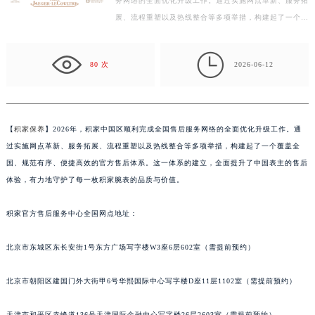
务网络的全面优化升级工作。通过实施网点革新、服务拓
常州市新北区龙锦路1590号现代传媒中心写字楼5号楼10层1008室（需提前预约）
展、流程重塑以及热线整合等多项举措，构建起了一个覆
徐州市鼓楼区淮海东路29号苏宁广场IFC国际金融中心写字楼35层3508室（需提前预约）
盖全国、规范有序、便捷高效的官方售后体系。这一体
扬州市邗江区国展路29号星耀天地写字楼1号楼18层1803室（需提前预约）
系…

盐城市盐都区世纪大道5号盐城金融城写字楼1号楼16层1604室（需提前预约）
80 次
2026-06-12
泰州市海陵区永定东路399号置地商务中心东塔写字楼（华润万象城）17层1706室（需提前预约）
宁波市江北区大闸南路500号来福士广场办公楼20层2009室（需提前预约）
杭州市上城区钱江路1366号华润大厦写字楼A座5层503-5室（需提前预约）
【
积家保养
】2026年，积家中国区顺利完成全国售后服务网络的全面优化升级工作。通
金华市金东区东市南街777号金华万达广场写字楼4号楼22层2209室（需提前预约）
过实施网点革新、服务拓展、流程重塑以及热线整合等多项举措，构建起了一个覆盖全
绍兴市越城区胜利东路379号世茂天际中心写字楼8层805室（需提前预约）
国、规范有序、便捷高效的官方售后体系。这一体系的建立，全面提升了中国表主的售后
嘉兴市南湖区广益路705号嘉兴世界贸易中心写字楼A座13层1304室（需提前预约）
体验，有力地守护了每一枚积家腕表的品质与价值。
南昌市红谷滩新区红谷中大道998号绿地双子塔（中央广场）A1座办公楼14层07室（需提前预约）
积家官方售后服务中心全国网点地址：
济南市历下区经十路11111号华润中心写字楼（万象城）15层1508室（需提前预约）
广州市天河区天河路230号万菱汇国际中心写字楼A塔7层704室（需提前预约）
北京市东城区东长安街1号东方广场写字楼W3座6层602室（需提前预约）
广州市越秀区环市东路371-375号世界贸易中心大厦南塔写字楼15层07室（需提前预约）
深圳市罗湖区深南东路5001号华润大厦写字楼17层1701室（需提前预约）
北京市朝阳区建国门外大街甲6号华熙国际中心写字楼D座11层1102室（需提前预约）
惠州市惠城区江北文昌一路7号华贸大厦写字楼1座30层05室（需提前预约）