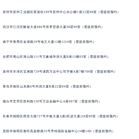
南通市崇川区工农路57号圆融广场写字楼16层1603室（需提前预约）
内蒙古自治区乌兰察布市集宁区恩和大街积家售后服务中心（需提前预约）
内蒙古自治区锡林郭勒盟市锡林浩特市光明街与额尔敦路交叉口积家售后服务中心（需提前预约）
苏州市苏州工业园区星港街199号苏州中心办公楼C座22层08室（需提前预约）
内蒙古自治区兴安盟市乌兰浩特市兴安大街积家售后服务中心（需提前预约）
山西省大同市平城区迎宾街积家售后服务中心（需提前预约）
武汉市江汉区解放大道686号世界贸易大厦38层09室（需提前预约）
山西省晋城市城区黄华街积家售后服务中心（需提前预约）
南宁市青秀区金湖路59号地王大厦12楼1224室（需提前预约）
山西省晋中市榆次区顺城街积家售后服务中心（需提前预约）
山西省临汾市尧都区解放路积家售后服务中心（需提前预约）
合肥市蜀山区潜山路111号万象城华润大厦B座12楼03室（需提前预约）
山西省吕梁市离石区永宁中路与建设街交叉口积家售后服务中心（需提前预约）
山西省朔州市朔城区怡西路与鄯阳西街交汇处积家售后服务中心（需提前预约）
泉州市丰泽区宝洲路729号浦西万达中心写字楼A座7楼709室（需提前预约）
山西省忻州市忻府区和平东街与七一南路交叉口积家售后服务中心（需提前预约）
青岛市南区山东路6号华润大厦B座22层04室（需提前预约）
山西省阳泉市郊区平阳东街与新城大道交叉口积家售后服务中心（需提前预约）
山西省运城市盐湖区河东街积家售后服务中心（需提前预约）
烟台市芝罘区胜利路139号万达金融中心A座907室（需提前预约）
山西省长治市潞州区英雄中路积家售后服务中心（需提前预约）
山西省太原市迎泽区迎泽街道解放路15号亨得利名表维修授权店3楼积家售后服务中心（需提前预约）
长春市朝阳区西安大路727号中银大厦A座(旺进大厦)18层09室（需提前预约）
天津市和平区赤峰道136号天津国际金融中心26层2603室积家售后服务中心（需提前预约）
安徽省安庆市迎江区人民路积家售后服务中心（需提前预约）
贵阳市南明区都司高架桥路33号亨特国际金融中心14楼14D（需提前预约）