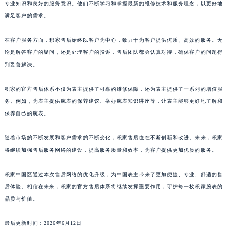
澳门特别行政区大堂区议事亭前地（新马路）积家售后服务中心（需提前预约）
专业知识和良好的服务意识。他们不断学习和掌握最新的维修技术和服务理念，以更好地
澳门特别行政区风顺堂区南湾大马路积家售后服务中心（需提前预约）
满足客户的需求。
澳门特别行政区花地玛堂区关闸广场积家售后服务中心（需提前预约）
在客户服务方面，积家售后始终以客户为中心，致力于为客户提供优质、高效的服务。无
澳门特别行政区花王堂区大三巴商圈积家售后服务中心（需提前预约）
论是解答客户的疑问，还是处理客户的投诉，售后团队都会认真对待，确保客户的问题得
澳门特别行政区嘉模堂区官也街积家售后服务中心（需提前预约）
到妥善解决。
澳门省路氹城市金光大道积家售后服务中心（需提前预约）
澳门特别行政区望德堂区塔石广场积家售后服务中心（需提前预约）
积家的官方售后体系不仅为表主提供了可靠的维修保障，还为表主提供了一系列的增值服
福建省福州市鼓楼区五四路128-1号恒力城写字楼15层03室积家售后服务中心（需提前预约）
务。例如，为表主提供腕表的保养建议、举办腕表知识讲座等，让表主能够更好地了解和
保养自己的腕表。
福建省厦门市思明区湖滨东路95号万象城华润大厦B座11层1104室积家售后服务中心（需提前预约）
广东省潮州市潮安区新风路与潮汕路交汇处积家售后服务中心（需提前预约）
随着市场的不断发展和客户需求的不断变化，积家售后也在不断创新和改进。未来，积家
广东省广州市天河区天河路230号万菱汇国际中心A塔7层704室积家售后服务中心（需提前预约）
将继续加强售后服务网络的建设，提高服务质量和效率，为客户提供更加优质的服务。
广东省广州市越秀区环市东路371-375号世界贸易中心大厦南塔15层1507室积家售后服务中心（需提前预约）
广东省河源市源城区越王大道积家售后服务中心（需提前预约）
积家中国区通过本次售后网络的优化升级，为中国表主带来了更加便捷、专业、舒适的售
广东省惠州市惠城区江北文昌一路7号华贸大厦1座30层3005室积家售后服务中心（需提前预约）
后体验。相信在未来，积家的官方售后体系将继续发挥重要作用，守护每一枚积家腕表的
品质与价值。
广东省江门市蓬江区广场西路积家售后服务中心（需提前预约）
广东省揭阳市榕城进贤门步行街积家售后服务中心（需提前预约）