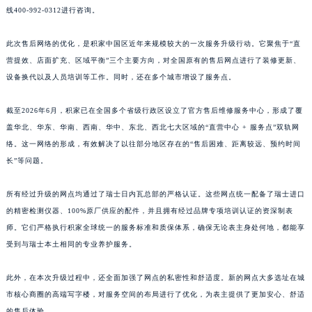
共计360+网点，均有积家官方售后服务网点，详细信息需拨打积家全国官方售后服务热
江西省吉安市吉州区井冈山大道积家售后服务中心（需提前预约）
线400-992-0312进行咨询。
江西省景德镇市珠山区珠山中路积家售后服务中心（需提前预约）
江西省九江市浔阳区浔阳路积家售后服务中心（需提前预约）
此次售后网络的优化，是积家中国区近年来规模较大的一次服务升级行动。它聚焦于“直
江西省南昌市红谷滩新区红谷中大道998号绿地双子塔（中央广场）A1座办公楼14层1407室积家售后服务中心（需提前预约）
营提效、店面扩充、区域平衡”三个主要方向，对全国原有的售后网点进行了装修更新、
设备换代以及人员培训等工作。同时，还在多个城市增设了服务点。
江西省萍乡市安源区萍安北大道与康庄路交叉口积家售后服务中心（需提前预约）
江西省上饶市信州区滨江西路积家售后服务中心（需提前预约）
截至2026年6月，积家已在全国多个省级行政区设立了官方售后维修服务中心，形成了覆
江西省新余市渝水区北湖西路积家售后服务中心（需提前预约）
盖华北、华东、华南、西南、华中、东北、西北七大区域的“直营中心 + 服务点”双轨网
江西省宜春市袁州区中山中路积家售后服务中心（需提前预约）
络。这一网络的形成，有效解决了以往部分地区存在的“售后困难、距离较远、预约时间
江西省鹰潭市月湖区胜利东路积家售后服务中心（需提前预约）
长”等问题。
山东省德州市德城区东风中路积家售后服务中心（需提前预约）
所有经过升级的网点均通过了瑞士日内瓦总部的严格认证。这些网点统一配备了瑞士进口
山东省东营市东营区济南路积家售后服务中心（需提前预约）
的精密检测仪器、100%原厂供应的配件，并且拥有经过品牌专项培训认证的资深制表
山东省济南市历下区经十路11111号华润中心写字楼（万象城）15层1508室积家售后服务中心（需提前预约）
师。它们严格执行积家全球统一的服务标准和质保体系，确保无论表主身处何地，都能享
山东省济宁市任城区太白楼路积家售后服务中心（需提前预约）
受到与瑞士本土相同的专业养护服务。
山东省莱芜市文化南路8号银座商城名表维修一楼名表维修积家售后服务中心（需提前预约）
山东省临沂市兰山区解放路积家售后服务中心（需提前预约）
此外，在本次升级过程中，还全面加强了网点的私密性和舒适度。新的网点大多选址在城
山东省日照市东港区烟台路积家售后服务中心（需提前预约）
市核心商圈的高端写字楼，对服务空间的布局进行了优化，为表主提供了更加安心、舒适