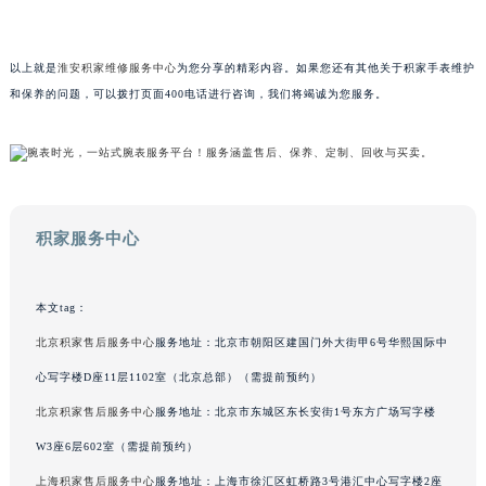
最后更新时间：2026年6月12日
广东省茂名市电白区水东街道迎宾大道积家售后服务中心（需提前预约）
广东省梅州市梅江区金燕大道积家售后服务中心（需提前预约）
广东省清远市清城区湖西路积家售后服务中心（需提前预约）
以上就是
淮安积家维修服务中心
为您分享的精彩内容。如果您还有其他关于积家手表维护
广东省汕头市龙湖区长平路积家售后服务中心（需提前预约）
和保养的问题，可以拨打页面400电话进行咨询，我们将竭诚为您服务。
广东省汕尾市城区香洲街道园林社区翠园街积家售后服务中心（需提前预约）
广东省韶关市武江区芙蓉新区与老城中心交汇处积家售后服务中心（需提前预约）
广东省深圳市罗湖区深南东路5001号华润大厦17层1701室积家售后服务中心（需提前预约）
广东省阳江市江城区东风一路积家售后服务中心（需提前预约）
积家服务中心
广东省云浮市云城区金山路积家售后服务中心（需提前预约）
广东省湛江市赤坎区观海北路积家售后服务中心（需提前预约）
广东省肇庆市端州区信安大道与砚都大道交汇处积家售后服务中心（需提前预约）
本文tag：
广西壮族自治区百色市右江区中山二路积家售后服务中心（需提前预约）
北京积家售后服务中心
服务地址：北京市朝阳区建国门外大街甲6号华熙国际中
广西壮族自治区北海市海城区北京路积家售后服务中心（需提前预约）
心写字楼D座11层1102室（北京总部）（需提前预约）
广西壮族自治区崇左市江州区石景林街道友谊大道与丽川路交汇处积家售后服务中心（需提前预约）
北京积家售后服务中心
服务地址：北京市东城区东长安街1号东方广场写字楼
广西壮族自治区防城港市港口区金花茶大道积家售后服务中心（需提前预约）
W3座6层602室（需提前预约）
广西壮族自治区贵港市港北区港城街道布山大道与仙衣路交叉口积家售后服务中心（需提前预约）