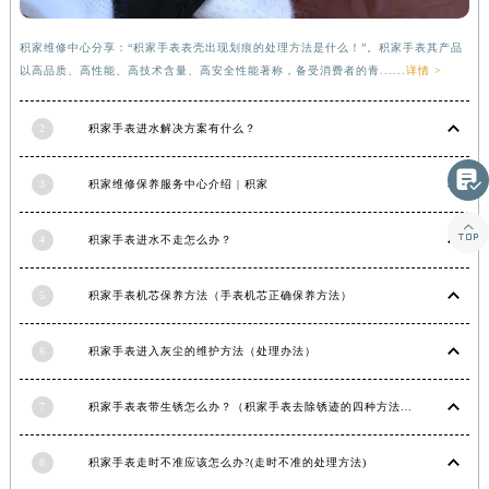
甘肃省敦煌市沙州镇阳关中路积家售后服务中心（需提前预约）
甘肃省合作市人民街积家售后服务中心（需提前预约）
积家维修中心分享：“积家手表表壳出现划痕的处理方法是什么！”。积家手表其产品
甘肃省嘉峪关市雄关区新华中路积家售后服务中心（需提前预约）
以高品质、高性能、高技术含量、高安全性能著称，备受消费者的青......
详情 >
甘肃省金昌市金川区北京路积家售后服务中心（需提前预约）
甘肃省酒泉市肃州区西大街积家售后服务中心（需提前预约）
2
积家手表进水解决方案有什么？

甘肃省临夏市城南街道团结路积家售后服务中心（需提前预约）
3
积家维修保养服务中心介绍 | 积家
甘肃省陇南市武都区人民路积家售后服务中心（需提前预约）

甘肃省平凉市崆峒区西大街积家售后服务中心（需提前预约）
4
积家手表进水不走怎么办？
甘肃省庆阳市西峰区南大街积家售后服务中心（需提前预约）
甘肃省天水市秦州区民主路积家售后服务中心（需提前预约）
5
积家手表机芯保养方法（手表机芯正确保养方法）
甘肃省武威市凉州区迎宾路积家售后服务中心（需提前预约）
甘肃省张掖市甘州区民乐北路积家售后服务中心（需提前预约）
6
积家手表进入灰尘的维护方法（处理办法）
宁夏回族自治区固原市原州区文化街积家售后服务中心（需提前预约）
宁夏回族自治区石嘴山市大武口区贺兰山路积家售后服务中心（需提前预约）
7
积家手表表带生锈怎么办？（积家手表去除锈迹的四种方法）
宁夏回族自治区吴忠市利通区开元大道积家售后服务中心（需提前预约）
宁夏回族自治区银川市兴庆区新华东路97号新百中心C馆一层C1-18号商铺积家售后服务中心（需提前预约）
8
积家手表走时不准应该怎么办?(走时不准的处理方法)