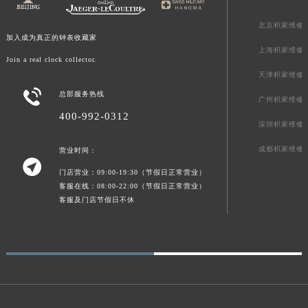
新疆维吾尔自治区喀什市解放北路积家售后服务中心（需提前预约）
新疆维吾尔自治区可克达拉市幸福路积家售后服务中心（需提前预约）
北京积家维修
加入成为真正的钟表收藏家
新疆维吾尔自治区克拉玛依市克拉玛依区友谊路积家售后服务中心（需提前预约）
上海积家维修
新疆维吾尔自治区库车市库车市文化东路积家售后服务中心（需提前预约）
Join a real clock collector.
天津积家维修
新疆维吾尔自治区库尔勒市库尔勒市人民东路积家售后服务中心（需提前预约）

总部服务热线
新疆维吾尔自治区奎屯市团结西街积家售后服务中心（需提前预约）
广州积家维修
400-992-0312
新疆维吾尔自治区昆玉市昆泉街积家售后服务中心（需提前预约）
深圳积家维修
新疆维吾尔自治区沙湾市三道河子镇世纪大道南路积家售后服务中心（需提前预约）
成都积家维修
营业时间：
新疆维吾尔自治区石河子市北二路积家售后服务中心（需提前预约）

门店营业：09:00-19:30（节假日正常营业）
新疆维吾尔自治区双河市光明路积家售后服务中心（需提前预约）
客服在线：08:00-22:00（节假日正常营业）
新疆维吾尔自治区塔城市塔城地区闻琴路积家售后服务中心（需提前预约）
客服及门店节假日不休
新疆维吾尔自治区铁门关市兴疆路积家售后服务中心（需提前预约）
新疆维吾尔自治区图木舒克市图木舒克市中兴街积家售后服务中心（需提前预约）
新疆维吾尔自治区吐鲁番市高昌区文化中路文化中路积家售后服务中心（需提前预约）
新疆维吾尔自治区乌苏市乌鲁木齐北路积家售后服务中心（需提前预约）
新疆维吾尔自治区五家渠市长征西街积家售后服务中心（需提前预约）