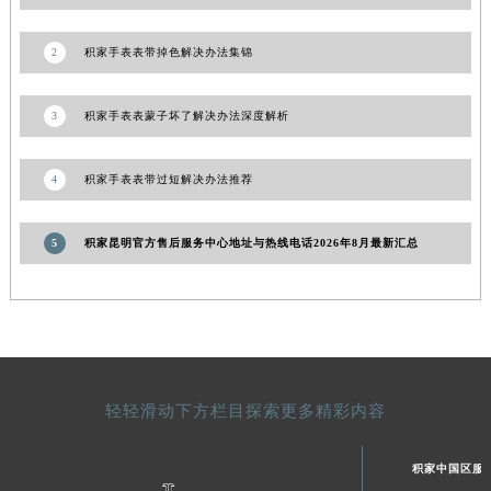
1
积家手表表带过短应该咋办
陕西省延安市宝塔区中心街积家售后服务中心（需提前预约）
陕西省榆林市榆阳区长兴路积家售后服务中心（需提前预约）
2
积家手表表带掉色解决办法集锦
新疆维吾尔自治区阿克苏市东大街积家售后服务中心（需提前预约）
新疆维吾尔自治区阿拉尔市胜利大道积家售后服务中心（需提前预约）
3
积家手表表蒙子坏了解决办法深度解析
新疆维吾尔自治区阿拉山口市友好路积家售后服务中心（需提前预约）
新疆维吾尔自治区阿勒泰市解放路积家售后服务中心（需提前预约）
4
积家手表表带过短解决办法推荐
新疆维吾尔自治区阿图什市光明路积家售后服务中心（需提前预约）
新疆维吾尔自治区白杨市军垦路积家售后服务中心（需提前预约）
5
积家昆明官方售后服务中心地址与热线电话2026年8月最新汇总
新疆维吾尔自治区北屯市团结路积家售后服务中心（需提前预约）
新疆维吾尔自治区博乐市博乐市北京路积家售后服务中心（需提前预约）
新疆维吾尔自治区昌吉市延安北路积家售后服务中心（需提前预约）
新疆维吾尔自治区阜康市博峰路积家售后服务中心（需提前预约）
新疆维吾尔自治区哈密市伊州区建国北路积家售后服务中心（需提前预约）
新疆维吾尔自治区和田市和田市北京西路积家售后服务中心（需提前预约）
轻轻滑动下方栏目探索更多精彩内容
新疆维吾尔自治区胡杨河市胡杨河市胡杨路积家售后服务中心（需提前预约）
新疆维吾尔自治区霍尔果斯市亚欧北路积家售后服务中心（需提前预约）
积家中国区服