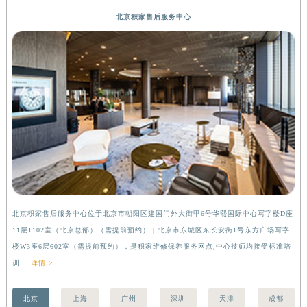
河南省新乡市红旗区人民路积家售后服务中心（需提前预约）
北京积家售后服务中心
河南省信阳市浉河区东方红大道积家售后服务中心（需提前预约）
河南省许昌市魏都区建安大道与八龙路交叉口积家售后服务中心（需提前预约）
河南省郑州市二七区民主路10号华润大厦29层2905室积家售后服务中心（需提前预约）
河南省周口市川汇区七一路积家售后服务中心（需提前预约）
河南省驻马店市驿城区乐山大道与置地大道交叉口积家售后服务中心（需提前预约）
湖北省鄂州市鄂城区文星大道积家售后服务中心（需提前预约）
湖北省黄冈市黄州区赤壁大道积家售后服务中心（需提前预约）
湖北省黄石市黄石港区武汉路积家售后服务中心（需提前预约）
湖北省荆门市东宝中天街步行街积家售后服务中心（需提前预约）
湖北省荆州市荆州区荆中路积家售后服务中心（需提前预约）
湖北省十堰市茅箭区人民北路积家售后服务中心（需提前预约）
北京积家售后服务中心位于北京市朝阳区建国门外大街甲6号华熙国际中心写字楼D座
上
11层1102室（北京总部）（需提前预约） | 北京市东城区东长安街1号东方广场写字
（
湖北省随州市曾都区青年路积家售后服务中心（需提前预约）
楼W3座6层602室（需提前预约），是积家维修保养服务网点,中心技师均接受标准培
前
湖北省咸宁市咸安区长安大道积家售后服务中心（需提前预约）
训....
详情 >
湖北省襄阳市樊城区长虹路与人民路交叉口积家售后服务中心（需提前预约）
湖北省孝感市孝南区复兴大道积家售后服务中心（需提前预约）