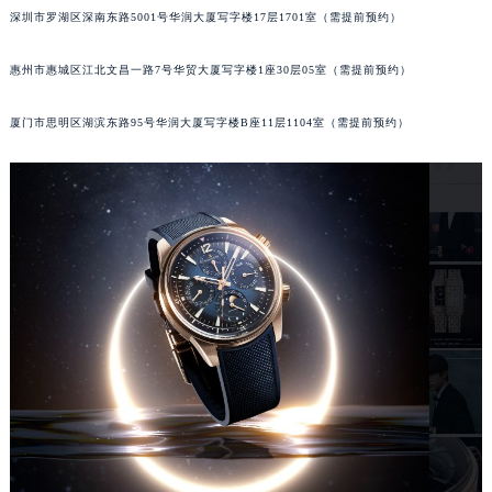
内蒙古自治区呼和浩特市玉泉区大学西街70号华润万象城写字楼（鄂尔多斯大厦）23层2326室（需提前预约）
深圳市罗湖区深南东路5001号华润大厦写字楼17层1701室（需提前预约）
甘肃省兰州市七里河区西津西路16号兰州中心写字楼21层2102室（需提前预约）
重庆市解放碑渝中区民权路28号英利国际金融中心写字楼20层01室（需提前预约）
惠州市惠城区江北文昌一路7号华贸大厦写字楼1座30层05室（需提前预约）
黑龙江省大庆市萨尔图区会战大街积家售后服务中心（需提前预约）
厦门市思明区湖滨东路95号华润大厦写字楼B座11层1104室（需提前预约）
黑龙江省鹤岗市向阳区红军路积家售后服务中心（需提前预约）
黑龙江省黑河市爱辉区中央街积家售后服务中心（需提前预约）
黑龙江省鸡西市鸡冠区红军路积家售后服务中心（需提前预约）
黑龙江省佳木斯市向阳区长安路积家售后服务中心（需提前预约）
黑龙江省牡丹江市东安区太平路积家售后服务中心（需提前预约）
黑龙江省七台河市桃山区大同街积家售后服务中心（需提前预约）
黑龙江省齐齐哈尔市龙沙区龙华路积家售后服务中心（需提前预约）
黑龙江省双鸭山市尖山区新兴大街积家售后服务中心（需提前预约）
黑龙江省绥化市北林区新华街与康庄路交叉口积家售后服务中心（需提前预约）
黑龙江省伊春市伊美区通河路积家售后服务中心（需提前预约）
吉林省白城市洮北区明仁南街积家售后服务中心（需提前预约）
吉林省白山市浑江区浑江大街积家售后服务中心（需提前预约）