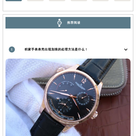
北京
上海
广州
深圳
天津
成都
湖北省宜昌市西陵区夷陵大道与港窑路积家售后服务中心（需提前预约）
湖南省常德市武陵区人民路积家售后服务中心（需提前预约）
湖南省郴州市北湖区国庆北路积家售后服务中心（需提前预约）
推荐阅读
湖南省衡阳市雁峰区解放路积家售后服务中心（需提前预约）
湖南省怀化市鹤城区迎丰中路积家售后服务中心（需提前预约）
湖南省娄底市娄星区长青街积家售后服务中心（需提前预约）
1
积家手表表壳出现划痕的处理方法是什么！
湖南省邵阳市双清区东风路积家售后服务中心（需提前预约）
湖南省湘潭市雨湖区莲城大道积家售后服务中心（需提前预约）
湖南省益阳市赫山区桃花仑路积家售后服务中心（需提前预约）
湖南省永州市冷水滩区永州大道与中兴路交叉口积家售后服务中心（需提前预约）
湖南省岳阳市岳阳楼区东茅岭路积家售后服务中心（需提前预约）
湖南省张家界市永定区解放路积家售后服务中心（需提前预约）
湖南省长沙市芙蓉区建湘路393号世茂环球金融中心写字楼10层1013室积家售后服务中心（需提前预约）
湖南省株洲市芦淞区建设南路积家售后服务中心（需提前预约）
甘肃省白银市白银区北京路积家售后服务中心（需提前预约）
甘肃省定西市安定区解放路积家售后服务中心（需提前预约）