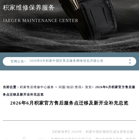
积家维修保养服务
JAEGER MAINTENANCE CENTER
2026年8月积家中国区售后服务网络优化升级公告
▲
官网公告>
2026年8月积家全国官方售后客户服务热线：400-992-0312
▼
积家官方全国统一服务热线400-992-0312，服务覆盖中国大陆、香港、澳门、台湾全部区域（非大陆需加拨“+86”）
2026年8月积家售后服务中心最新网点地址：
当前位置：
积家售后维修中心服务
>
问题/知识/资讯
>
淮安
> 2026年6月积家官方售后服
北京市朝阳区建国门外大街甲6号华熙国际中心写字楼D座11层1102室（北京总部）（需提前预约）
务点迁移及新开业补充总览
北京市东城区东长安街1号东方广场写字楼W3座6层602室（需提前预约）
2026年6月积家官方售后服务点迁移及新开业补充总览
天津市和平区赤峰道136号天津国际金融中心写字楼26层2603室（需提前预约）
上海市徐汇区虹桥路3号港汇中心写字楼2座37层3705室（需提前预约）
上海市黄浦区南京东路299号宏伊国际广场写字楼8层806室（需提前预约）
南京市秦淮区中山南路1号（新街口）南京中心写字楼22层C1-1室（需提前预约）
【积家保养】2026年，积家中国区顺利完成全国售后服