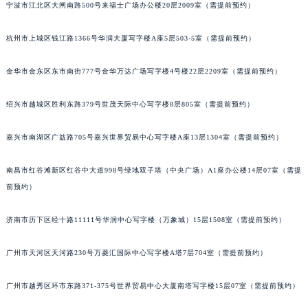
南通市崇川区工农路57号圆融广场写字楼16层1603室（需提前预约）
宁波市江北区大闸南路500号来福士广场办公楼20层2009室（需提前预约）
苏州市苏州工业园区星港街199号苏州中心办公楼C座22层08室（需提前预约）
杭州市上城区钱江路1366号华润大厦写字楼A座5层503-5室（需提前预约）
武汉市江汉区解放大道686号世界贸易大厦38层09室（需提前预约）
南宁市青秀区金湖路59号地王大厦12楼1224室（需提前预约）
金华市金东区东市南街777号金华万达广场写字楼4号楼22层2209室（需提前预约）
合肥市蜀山区潜山路111号万象城华润大厦B座12楼03室（需提前预约）
泉州市丰泽区宝洲路729号浦西万达中心写字楼A座7楼709室（需提前预约）
绍兴市越城区胜利东路379号世茂天际中心写字楼8层805室（需提前预约）
青岛市南区山东路6号华润大厦B座22层04室（需提前预约）
烟台市芝罘区胜利路139号万达金融中心A座907室（需提前预约）
嘉兴市南湖区广益路705号嘉兴世界贸易中心写字楼A座13层1304室（需提前预约）
长春市朝阳区西安大路727号中银大厦A座(旺进大厦)18层09室（需提前预约）
南昌市红谷滩新区红谷中大道998号绿地双子塔（中央广场）A1座办公楼14层07室（需提
贵阳市南明区都司高架桥路33号亨特国际金融中心14楼14D（需提前预约）
前预约）
昆明市盘龙区北京路928号同德昆明广场写字楼10层06室（需提前预约）
石家庄市长安区中山东路39号勒泰中心写字楼B座13层07室（需提前预约）
济南市历下区经十路11111号华润中心写字楼（万象城）15层1508室（需提前预约）
西安市碑林区南关正街88号华侨城长安国际中心E座6楼10室（需提前预约）
海口市龙华区金贸东路5号海口华润大厦B座17层1707室（需提前预约）
广州市天河区天河路230号万菱汇国际中心写字楼A塔7层704室（需提前预约）
唐山市路南区新华东道100号万达广场写字楼A座10层1002室（需提前预约）
广州市越秀区环市东路371-375号世界贸易中心大厦南塔写字楼15层07室（需提前预约）
台州市椒江区东海大道1800号腾达中心东1幢20楼2002室（需提前预约）