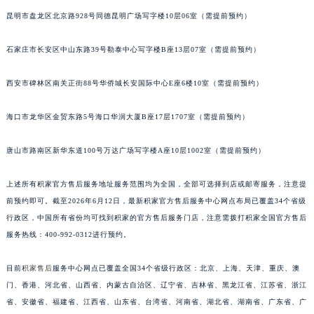
安徽省蚌埠市蚌山区淮河路积家售后服务中心（需提前预约）
昆明市盘龙区北京路928号同德昆明广场写字楼10层06室（需提前预约）
安徽省亳州市谯城区魏武大道积家售后服务中心（需提前预约）
安徽省池州市贵池区长江路积家售后服务中心（需提前预约）
石家庄市长安区中山东路39号勒泰中心写字楼B座13层07室（需提前预约）
安徽省滁州市琅琊区南谯北路积家售后服务中心（需提前预约）
安徽省阜阳市颍州区颍州北路积家售后服务中心（需提前预约）
西安市碑林区南关正街88号华侨城长安国际中心E座6楼10室（需提前预约）
安徽省淮北市相山区淮海路积家售后服务中心（需提前预约）
海口市龙华区金贸东路5号海口华润大厦B座17层1707室（需提前预约）
安徽省淮南市田家庵区国庆中路积家售后服务中心（需提前预约）
安徽省黄山市屯溪区黄山西路积家售后服务中心（需提前预约）
唐山市路南区新华东道100号万达广场写字楼A座10层1002室（需提前预约）
安徽省六安市金安区解放中路积家售后服务中心（需提前预约）
安徽省马鞍山市雨山区湖南西路积家售后服务中心（需提前预约）
上述所有积家官方售后服务地址服务范围均为全国，全部可选择到店或邮寄服务，注意提
安徽省宿州市埇桥区人民中路积家售后服务中心（需提前预约）
前预约即可。截至2026年6月12日，最新积家官方售后服务中心网点布局已覆盖34个省级
安徽省铜陵市铜官区石城大道积家售后服务中心（需提前预约）
行政区，中国所有省份均可找到积家的官方售后服务门店，注意需拨打积家全国官方售后
服务热线：400-992-0312进行预约。
安徽省芜湖市镜湖区中山路步行街积家售后服务中心（需提前预约）
安徽省宣城市宣州区叠嶂西路积家售后服务中心（需提前预约）
目前
积家售后
服务中心网点已覆盖全国34个省级行政区：北京、上海、天津、重庆、澳
福建省龙岩市新罗区九一南路积家售后服务中心（需提前预约）
门、香港、河北省、山西省、内蒙古自治区、辽宁省、吉林省、黑龙江省、江苏省、浙江
福建省南平市建阳区人民西路积家售后服务中心（需提前预约）
省、安徽省、福建省、江西省、山东省、台湾省、河南省、湖北省、湖南省、广东省、广