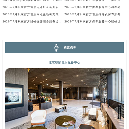
广西壮族自治区河池市金城江区金城江街道朝阳路积家售后服务中心（需提前预约）
2026年7月积家官方售后点迁址及新开店补充修订最终确认公告
2026年7月积家官方保养服务中心调整公告：迁址+新设维修点
广西壮族自治区贺州市八步区城东街道灵峰南路积家售后服务中心（需提前预约）
2026年7月积家官方售后网点更新补充最终列表（搬迁+新增）
2026年7月积家官方售后维修及保养服务网络迁址与扩张补充确认终稿
2026年7月积家官方维修保养综合服务点迁址及新增网点快报文件发布
2026年7月积家官方保养服务中心维修点搬迁与新开补充详情
广西壮族自治区来宾市兴宾区桂中大道积家售后服务中心（需提前预约）
广西壮族自治区柳州市城中区中山中路积家售后服务中心（需提前预约）
广西壮族自治区钦州市钦南区金海湾东大街积家售后服务中心（需提前预约）
广西壮族自治区梧州市万秀区龙湖镇高旺路积家售后服务中心（需提前预约）
积家保养
广西壮族自治区玉林市玉州区金玉路积家售后服务中心（需提前预约）
海南省儋州市儋州市那大镇兰洋北路积家售后服务中心（需提前预约）
北京积家售后服务中心
海南省东方市八所镇解放西路积家售后服务中心（需提前预约）
海南省琼海市嘉积镇东风路积家售后服务中心（需提前预约）
海南省三沙市西沙区西沙群岛永兴岛北京路积家售后服务中心（需提前预约）
海南省三亚市吉阳区迎宾路积家售后服务中心（需提前预约）
海南省万宁市万城镇解放路积家售后服务中心（需提前预约）
海南省文昌市文城镇教育东路积家售后服务中心（需提前预约）
海南省五指山市通什镇三月三大道积家售后服务中心（需提前预约）
香港特别行政区尖沙咀区油尖旺区广东道积家售后服务中心（需提前预约）