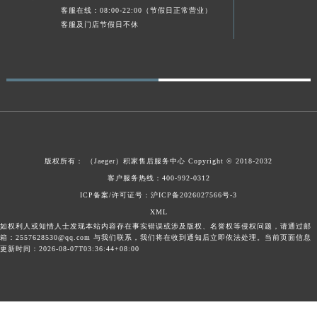
客服在线：08:00-22:00（节假日正常营业）
陕西省榆林市榆阳区长兴路积家售后服务中心（需提前预约）
客服及门店节假日不休
新疆维吾尔自治区阿克苏市东大街积家售后服务中心（需提前预约）
新疆维吾尔自治区阿拉尔市胜利大道积家售后服务中心（需提前预约）
新疆维吾尔自治区阿拉山口市友好路积家售后服务中心（需提前预约）
新疆维吾尔自治区阿勒泰市解放路积家售后服务中心（需提前预约）
新疆维吾尔自治区阿图什市光明路积家售后服务中心（需提前预约）
新疆维吾尔自治区白杨市军垦路积家售后服务中心（需提前预约）
新疆维吾尔自治区北屯市团结路积家售后服务中心（需提前预约）
版权所有：
（Jaeger）
积家售后服务中心
Copyright © 2018-2032
新疆维吾尔自治区博乐市博乐市北京路积家售后服务中心（需提前预约）
客户服务热线：400-992-0312
新疆维吾尔自治区昌吉市延安北路积家售后服务中心（需提前预约）
ICP备案/许可证号：沪ICP备2026027566号-3
新疆维吾尔自治区阜康市博峰路积家售后服务中心（需提前预约）
XML
如权利人或知情人士发现本站内容存在事实错误或涉及版权、名誉权等侵权问题，请通过邮
新疆维吾尔自治区哈密市伊州区建国北路积家售后服务中心（需提前预约）
箱：2557628530@qq.com 与我们联系，我们将在收到通知后立即依法处理。当前页面信息
更新时间：2026-08-07T03:36:44+08:00
新疆维吾尔自治区和田市和田市北京西路积家售后服务中心（需提前预约）
新疆维吾尔自治区胡杨河市胡杨河市胡杨路积家售后服务中心（需提前预约）
新疆维吾尔自治区霍尔果斯市亚欧北路积家售后服务中心（需提前预约）
新疆维吾尔自治区喀什市解放北路积家售后服务中心（需提前预约）