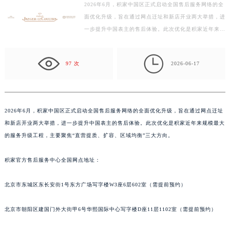
2026年6月，积家中国区正式启动全国售后服务网络的全
徐州市鼓楼区淮海东路29号苏宁广场IFC国际金融中心写字楼35层3508室（需提前预约）
面优化升级，旨在通过网点迁址和新店开业两大举措，进
扬州市邗江区国展路29号星耀天地写字楼1号楼18层1803室（需提前预约）
一步提升中国表主的售后体验。此次优化是积家近年来规
盐城市盐都区世纪大道5号盐城金融城写字楼1号楼16层1604室（需提前预约）
模最大的服务升级工程，主要聚焦“直营提质、扩容、
泰州市海陵区永定东路399号置地商务中心东塔写字楼（华润万象城）17层1706室（需提前预约）
区…

97 次
2026-06-17
宁波市江北区大闸南路500号来福士广场办公楼20层2009室（需提前预约）
杭州市上城区钱江路1366号华润大厦写字楼A座5层503-5室（需提前预约）
金华市金东区东市南街777号金华万达广场写字楼4号楼22层2209室（需提前预约）
绍兴市越城区胜利东路379号世茂天际中心写字楼8层805室（需提前预约）
2026年6月，积家中国区正式启动全国售后服务网络的全面优化升级，旨在通过网点迁址
和新店开业两大举措，进一步提升中国表主的售后体验。此次优化是积家近年来规模最大
嘉兴市南湖区广益路705号嘉兴世界贸易中心写字楼A座13层1304室（需提前预约）
的服务升级工程，主要聚焦“直营提质、扩容、区域均衡”三大方向。
南昌市红谷滩新区红谷中大道998号绿地双子塔（中央广场）A1座办公楼14层07室（需提前预约）
济南市历下区经十路11111号华润中心写字楼（万象城）15层1508室（需提前预约）
积家官方售后服务中心全国网点地址：
广州市天河区天河路230号万菱汇国际中心写字楼A塔7层704室（需提前预约）
广州市越秀区环市东路371-375号世界贸易中心大厦南塔写字楼15层07室（需提前预约）
北京市东城区东长安街1号东方广场写字楼W3座6层602室（需提前预约）
深圳市罗湖区深南东路5001号华润大厦写字楼17层1701室（需提前预约）
北京市朝阳区建国门外大街甲6号华熙国际中心写字楼D座11层1102室（需提前预约）
惠州市惠城区江北文昌一路7号华贸大厦写字楼1座30层05室（需提前预约）
厦门市思明区湖滨东路95号华润大厦写字楼B座11层1104室（需提前预约）