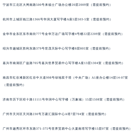
宁波市江北区大闸南路500号来福士广场办公楼20层2009室（需提前预约）
苏州市苏州工业园区星港街199号苏州中心办公楼C座22层08室（需提前预约）
武汉市江汉区解放大道686号世界贸易大厦38层09室（需提前预约）
杭州市上城区钱江路1366号华润大厦写字楼A座5层503-5室（需提前预约）
南宁市青秀区金湖路59号地王大厦12楼1224室（需提前预约）
合肥市蜀山区潜山路111号万象城华润大厦B座12楼03室（需提前预约）
金华市金东区东市南街777号金华万达广场写字楼4号楼22层2209室（需提前预约）
泉州市丰泽区宝洲路729号浦西万达中心写字楼A座7楼709室（需提前预约）
青岛市南区山东路6号华润大厦B座22层04室（需提前预约）
绍兴市越城区胜利东路379号世茂天际中心写字楼8层805室（需提前预约）
烟台市芝罘区胜利路139号万达金融中心A座907室（需提前预约）
嘉兴市南湖区广益路705号嘉兴世界贸易中心写字楼A座13层1304室（需提前预约）
长春市朝阳区西安大路727号中银大厦A座(旺进大厦)18层09室（需提前预约）
贵阳市南明区都司高架桥路33号亨特国际金融中心14楼14D（需提前预约）
南昌市红谷滩新区红谷中大道998号绿地双子塔（中央广场）A1座办公楼14层14-07室
昆明市盘龙区北京路928号同德昆明广场写字楼10层06室（需提前预约）
（需提前预约）
石家庄市长安区中山东路39号勒泰中心写字楼B座13层07室（需提前预约）
西安市碑林区南关正街88号华侨城长安国际中心E座6楼10室（需提前预约）
济南市历下区经十路11111号华润中心写字楼（万象城）15层1508室（需提前预约）
海口市龙华区金贸东路5号海口华润大厦B座17层1707室（需提前预约）
广州市天河区天河路230号万菱汇国际中心A塔7层704室（需提前预约）
唐山市路南区新华东道100号万达广场写字楼A座10层1002室（需提前预约）
台州市椒江区东海大道1800号腾达中心东1幢20楼2002室（需提前预约）
广州市越秀区环市东路371-375号世界贸易中心大厦南塔写字楼15层07室（需提前预约）
内蒙古自治区呼和浩特市玉泉区大学西街70号华润万象城写字楼（鄂尔多斯大厦）23层2326室（需提前预约）