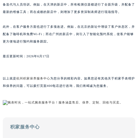
备迭代与人员培训。例如，在天津的新店中，所有检测仪器都进行了全面升级，并配备了
山东省威海市环翠区新威海路89号振华商厦一楼名表维修积家售后服务中心（需提前预约）
最新的维修工具；而在成都的新店中，则增加了更多资深制表师进行现场指导。
山东省潍坊市奎文区东风东街积家售后服务中心（需提前预约）
山东省枣庄市滕州市北辛路与善国路交叉口积家售后服务中心（需提前预约）
此外，在客户服务方面也进行了多项改进。例如，在北京的新址中增设了客户休息区，并
山东省淄博市张店区金晶大道积家售后服务中心（需提前预约）
配备了咖啡机和免费Wi-Fi；而在广州的新店中，则引入了智能化预约系统，使客户能够
上海市黄浦区南京东路299号宏伊国际广场写字楼8层806室积家售后服务中心（需提前预约）
更方便地进行预约和服务跟踪。
上海市徐汇区虹桥路3号港汇中心2座37层3705室积家售后服务中心（需提前预约）
最后更新时间：2026年6月17日
浙江省杭州市上城区钱江路1366号华润大厦A座5层503-5室积家售后服务中心（需提前预约）
浙江省湖州市吴兴区劳动路积家售后服务中心（需提前预约）
浙江省嘉兴市南湖区广益路705号嘉兴世界贸易中心A座13层1304室积家售后服务中心（需提前预约）
以上就是
杭州积家保养服务中心
为您分享的精彩内容。如果您还有其他关于积家手表维护
浙江省金华市金东区东市南街777号金华万达广场4号楼22楼2209室积家售后服务中心（需提前预约）
和保养的问题，可以拨打页面400电话进行咨询，我们将竭诚为您服务。
浙江省丽水市莲都区解放街积家售后服务中心（需提前预约）
浙江省宁波市江北区大闸南路500号来福士广场办公楼20层2009室积家售后服务中心（需提前预约）
浙江省衢州市柯城区上街积家售后服务中心（需提前预约）
浙江省绍兴市越城区胜利东路379号世茂天际中心写字楼8层805室积家售后服务中心（需提前预约）
积家服务中心
浙江省舟山市定海区解放东路积家售后服务中心（需提前预约）
澳门特别行政区大堂区议事亭前地（新马路）积家售后服务中心（需提前预约）