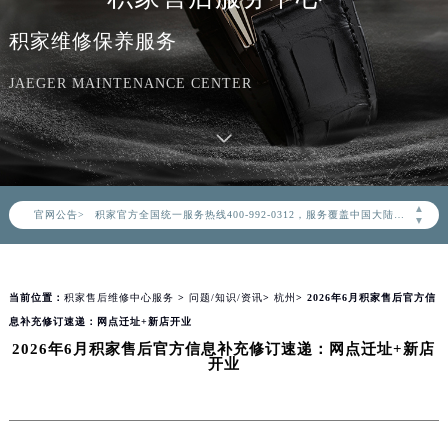
积家维修保养服务
JAEGER MAINTENANCE CENTER
2026年8月积家中国区售后服务网络优化升级公告
2026年8月积家全国官方售后客户服务热线：400-992-0312
▲
官网公告>
积家官方全国统一服务热线400-992-0312，服务覆盖中国大陆、香港、澳门、台湾全部区域（非大陆需加拨“+86”）
▼
2026年8月积家售后服务中心最新网点地址：
北京市朝阳区建国门外大街甲6号华熙国际中心写字楼D座11层1102室（北京总部）（需提前预约）
当前位置：
积家售后维修中心服务
>
问题/知识/资讯
>
杭州
> 2026年6月积家售后官方信
北京市东城区东长安街1号东方广场写字楼W3座6层602室（需提前预约）
息补充修订速递：网点迁址+新店开业
天津市和平区赤峰道136号天津国际金融中心写字楼26层2603室（需提前预约）
2026年6月积家售后官方信息补充修订速递：网点迁址+新店
上海市徐汇区虹桥路3号港汇中心写字楼2座37层3705室（需提前预约）
开业
上海市黄浦区南京东路299号宏伊国际广场写字楼8层806室（需提前预约）
南京市秦淮区中山南路1号（新街口）南京中心写字楼22层C1-1室（需提前预约）
常州市新北区龙锦路1590号现代传媒中心写字楼5号楼10层1008室（需提前预约）