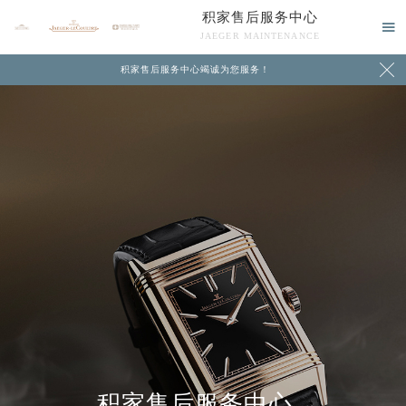
积家售后服务中心

JAEGER MAINTENANCE

积家售后服务中心竭诚为您服务！
中心介绍
联系我们
积家售后服务中心