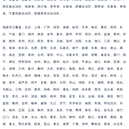
福建省莆田市城厢区霞林街道荔华东大道积家售后服务中心（需提前预约）
西壮族自治区、海南省、四川省、贵州省、云南省、西藏自治区、陕西省、甘肃省、青海
省、宁夏回族自治区、新疆维吾尔自治区；
福建省三明市三元区东乾二路积家售后服务中心（需提前预约）
福建省漳州市龙文区步港路积家售后服务中心（需提前预约）
地级市已覆盖：北京、上海、广州、深圳、成都、杭州、天津、南京、重庆、郑州、长
江苏省常州市新北区龙锦路1590号现代传媒中心5号楼10层1008室积家售后服务中心（需提前预约）
沙、宁波、厦门、福州、南昌、金华、嘉兴、扬州、常州、绍兴、徐州、盐城、泰州、济
江苏省淮安市清江浦区淮海北路积家售后服务中心（需提前预约）
南、惠州、苏州、武汉、西安、青岛、无锡、温州、沈阳、大连、海口、三亚、佛山、东
江苏省连云港市海州区通灌北路积家售后服务中心（需提前预约）
莞、珠海、哈尔滨、合肥、昆明、太原、石家庄、南宁、南通、长春、烟台、唐山、廊
江苏省南京市秦淮区中山南路1号南京中心22层22-C1-C3室积家售后服务中心（需提前预约）
坊、保定、贵阳、泉州、台州、湖州、中山、乌鲁木齐、洛阳、邯郸、秦皇岛、澳门、西
宁、潍坊、呼和浩特、沧州、鞍山、赣州、临沂、岳阳、平顶山、镇江、桂林、芜湖、汕
江苏省宿迁市宿城区西湖路积家售后服务中心（需提前预约）
头、淄博、兰州、银川、郴州、大庆、张家口、衡阳、焦作、周口、邵阳、亳州、新乡、
江苏省泰州市海陵区永定东路399号置地商务中心东塔（华润万象城）17层1706室积家售后服务中心（需提前预约）
衡水、牡丹江、德州、聊城、包头、淮安、宜昌、许昌、邢台、宿迁、丽水、蚌埠、上
江苏省徐州市鼓楼区淮海东路29号苏宁广场IFC国际金融中心35层3508室积家售后服务中心（需提前预约）
饶、晋中、葫芦岛、四平、宜春、滁州、大同、舟山、绵阳、天水、德阳、承德、绥化、
江苏省盐城市盐都区世纪大道5号盐城金融城写字楼1号楼16层1604室积家售后服务中心（需提前预约）
马鞍山、三明、滨州、黄冈、赤峰、荆州、通化、鸡西、佳木斯、黑河、连云港、阜阳、
江苏省扬州市邗江区国展路29号星耀天地写字楼1号楼18层1803室积家售后服务中心（需提前预约）
吉安、枣庄、永州、清远、揭阳、梧州、渭南、延安、长治、运城、淮南、莆田、荆门、
江苏省镇江市京口区中山东路积家售后服务中心（需提前预约）
益阳、梅州、达州、榆林、威海、九江、济宁、齐齐哈尔、南阳、常德、呼伦贝尔、丹
东、锦州、辽阳、辽源、衢州、安庆、龙岩、宁德、鹰潭、泰安、商丘、驻马店、咸宁、
江西省抚州市临川区赣东大道积家售后服务中心（需提前预约）
江门、茂名、玉林、乐山、南充、雅安、宝鸡、柳州、拉萨、丽江、张家界、襄阳、株
江西省赣州市章贡区文清路积家售后服务中心（需提前预约）
洲、遵义、鄂尔多斯、阳泉、昆山、黄石、湘潭、十堰、漳州、攀枝花、香港、台北等，
江西省吉安市吉州区井冈山大道积家售后服务中心（需提前预约）