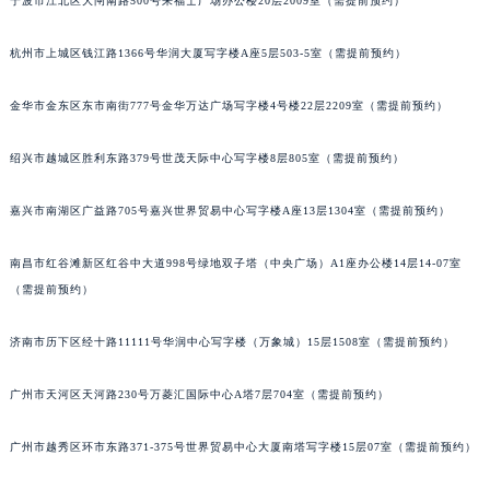
宁波市江北区大闸南路500号来福士广场办公楼20层2009室（需提前预约）
贵阳市南明区都司高架桥路33号亨特国际金融中心14楼14D（需提前预约）
昆明市盘龙区北京路928号同德昆明广场写字楼10层06室（需提前预约）
杭州市上城区钱江路1366号华润大厦写字楼A座5层503-5室（需提前预约）
石家庄市长安区中山东路39号勒泰中心写字楼B座13层07室（需提前预约）
金华市金东区东市南街777号金华万达广场写字楼4号楼22层2209室（需提前预约）
西安市碑林区南关正街88号华侨城长安国际中心E座6楼10室（需提前预约）
海口市龙华区金贸东路5号海口华润大厦B座17层1707室（需提前预约）
绍兴市越城区胜利东路379号世茂天际中心写字楼8层805室（需提前预约）
唐山市路南区新华东道100号万达广场写字楼A座10层1002室（需提前预约）
台州市椒江区东海大道1800号腾达中心东1幢20楼2002室（需提前预约）
嘉兴市南湖区广益路705号嘉兴世界贸易中心写字楼A座13层1304室（需提前预约）
内蒙古自治区呼和浩特市玉泉区大学西街70号华润万象城写字楼（鄂尔多斯大厦）23层2326室（需提前预约）
南昌市红谷滩新区红谷中大道998号绿地双子塔（中央广场）A1座办公楼14层14-07室
甘肃省兰州市七里河区西津西路16号兰州中心写字楼21层2102室（需提前预约）
（需提前预约）
重庆市解放碑渝中区民权路28号英利国际金融中心写字楼20层01室（需提前预约）
黑龙江省大庆市萨尔图区会战大街积家售后服务中心（需提前预约）
济南市历下区经十路11111号华润中心写字楼（万象城）15层1508室（需提前预约）
黑龙江省鹤岗市向阳区红军路积家售后服务中心（需提前预约）
黑龙江省黑河市爱辉区中央街积家售后服务中心（需提前预约）
广州市天河区天河路230号万菱汇国际中心A塔7层704室（需提前预约）
黑龙江省鸡西市鸡冠区红军路积家售后服务中心（需提前预约）
广州市越秀区环市东路371-375号世界贸易中心大厦南塔写字楼15层07室（需提前预约）
黑龙江省佳木斯市向阳区长安路积家售后服务中心（需提前预约）
黑龙江省牡丹江市东安区太平路积家售后服务中心（需提前预约）