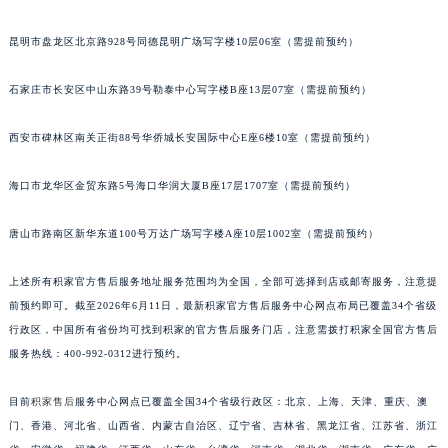
安徽省马鞍山市雨山区湖南西路积家售后服务中心（需提前预约）
昆明市盘龙区北京路928号同德昆明广场写字楼10层06室（需提前预约）
安徽省宿州市埇桥区人民中路积家售后服务中心（需提前预约）
安徽省铜陵市铜官区石城大道积家售后服务中心（需提前预约）
石家庄市长安区中山东路39号勒泰中心写字楼B座13层07室（需提前预约）
安徽省芜湖市镜湖区中山路步行街积家售后服务中心（需提前预约）
安徽省宣城市宣州区叠嶂西路积家售后服务中心（需提前预约）
西安市碑林区南关正街88号华侨城长安国际中心E座6楼10室（需提前预约）
福建省龙岩市新罗区九一南路积家售后服务中心（需提前预约）
海口市龙华区金贸东路5号海口华润大厦B座17层1707室（需提前预约）
福建省南平市建阳区人民西路积家售后服务中心（需提前预约）
福建省宁德市蕉城区天湖东路积家售后服务中心（需提前预约）
唐山市路南区新华东道100号万达广场写字楼A座10层1002室（需提前预约）
福建省莆田市城厢区霞林街道荔华东大道积家售后服务中心（需提前预约）
福建省三明市三元区东乾二路积家售后服务中心（需提前预约）
上述所有积家官方售后服务地址服务范围均为全国，全部可选择到店或邮寄服务，注意提
福建省漳州市龙文区步港路积家售后服务中心（需提前预约）
前预约即可。截至2026年6月11日，最新积家官方售后服务中心网点布局已覆盖34个省级
江苏省常州市新北区龙锦路1590号现代传媒中心5号楼10层1008室积家售后服务中心（需提前预约）
行政区，中国所有省份均可找到积家的官方售后服务门店，注意需拨打积家全国官方售后
服务热线：400-992-0312进行预约。
江苏省淮安市清江浦区淮海北路积家售后服务中心（需提前预约）
江苏省连云港市海州区通灌北路积家售后服务中心（需提前预约）
目前
积家售后
服务中心网点已覆盖全国34个省级行政区：北京、上海、天津、重庆、澳
江苏省南京市秦淮区中山南路1号南京中心22层22-C1-C3室积家售后服务中心（需提前预约）
门、香港、河北省、山西省、内蒙古自治区、辽宁省、吉林省、黑龙江省、江苏省、浙江
江苏省宿迁市宿城区西湖路积家售后服务中心（需提前预约）