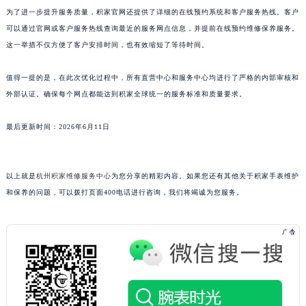
为了进一步提升服务质量，积家官网还提供了详细的在线预约系统和客户服务热线。客户
浙江省嘉兴市南湖区广益路705号嘉兴世界贸易中心A座13层1304室积家售后服务中心（需提前预约）
可以通过官网或客户服务热线查询最近的服务网点信息，并提前在线预约维修保养服务。
浙江省金华市金东区东市南街777号金华万达广场4号楼22楼2209室积家售后服务中心（需提前预约）
这一举措不仅方便了客户安排时间，也有效缩短了等待时间。
浙江省丽水市莲都区解放街积家售后服务中心（需提前预约）
浙江省宁波市江北区大闸南路500号来福士广场办公楼20层2009室积家售后服务中心（需提前预约）
值得一提的是，在此次优化过程中，所有直营中心和服务中心均进行了严格的内部审核和
浙江省衢州市柯城区上街积家售后服务中心（需提前预约）
外部认证。确保每个网点都能达到积家全球统一的服务标准和质量要求。
浙江省绍兴市越城区胜利东路379号世茂天际中心写字楼8层805室积家售后服务中心（需提前预约）
最后更新时间：2026年6月11日
浙江省舟山市定海区解放东路积家售后服务中心（需提前预约）
澳门特别行政区大堂区议事亭前地（新马路）积家售后服务中心（需提前预约）
澳门特别行政区风顺堂区南湾大马路积家售后服务中心（需提前预约）
以上就是
杭州积家维修服务中心
为您分享的精彩内容。如果您还有其他关于积家手表维护
澳门特别行政区花地玛堂区关闸广场积家售后服务中心（需提前预约）
和保养的问题，可以拨打页面400电话进行咨询，我们将竭诚为您服务。
澳门特别行政区花王堂区大三巴商圈积家售后服务中心（需提前预约）
澳门特别行政区嘉模堂区官也街积家售后服务中心（需提前预约）
澳门省路氹城市金光大道积家售后服务中心（需提前预约）
澳门特别行政区望德堂区塔石广场积家售后服务中心（需提前预约）
福建省福州市鼓楼区五四路128-1号恒力城写字楼15层03室积家售后服务中心（需提前预约）
福建省厦门市思明区湖滨东路95号万象城华润大厦B座11层1104室积家售后服务中心（需提前预约）