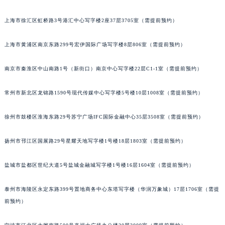
乌鲁木齐市天山区红山路26号时代广场（CCMALL）C座17层17-B（需提前预约）
上海市徐汇区虹桥路3号港汇中心写字楼2座37层3705室（需提前预约）
温州市鹿城区锦绣路1067号置信广场10层1015室（需提前预约）
哈尔滨市道里区友谊西路600号富力中心T2座写字楼29层03室（需提前预约）
上海市黄浦区南京东路299号宏伊国际广场写字楼8层806室（需提前预约）
大连市中山区人民路15号国际金融大厦7层G室（需提前预约）
佛山市禅城区季华五路57号万科金融中心C座12层1205室（需提前预约）
南京市秦淮区中山南路1号（新街口）南京中心写字楼22层C1-1室（需提前预约）
东莞市东城街道鸿福东路1号民盈国贸中心T1写字楼9层907室（需提前预约）
常州市新北区龙锦路1590号现代传媒中心写字楼5号楼10层1008室（需提前预约）
无锡市梁溪区人民中路139号恒隆广场写字楼1座11层1104室（需提前预约）
南通市崇川区工农路57号圆融广场写字楼16层1603室（需提前预约）
徐州市鼓楼区淮海东路29号苏宁广场IFC国际金融中心35层3508室（需提前预约）
苏州市苏州工业园区星港街199号苏州中心办公楼C座22层08室（需提前预约）
武汉市江汉区解放大道686号世界贸易大厦38层09室（需提前预约）
扬州市邗江区国展路29号星耀天地写字楼1号楼18层1803室（需提前预约）
南宁市青秀区金湖路59号地王大厦12楼1224室（需提前预约）
合肥市蜀山区潜山路111号万象城华润大厦B座12楼03室（需提前预约）
盐城市盐都区世纪大道5号盐城金融城写字楼1号楼16层1604室（需提前预约）
泉州市丰泽区宝洲路729号浦西万达中心写字楼A座7楼709室（需提前预约）
泰州市海陵区永定东路399号置地商务中心东塔写字楼（华润万象城）17层1706室（需提
青岛市南区山东路6号华润大厦B座22层04室（需提前预约）
前预约）
烟台市芝罘区胜利路139号万达金融中心A座907室（需提前预约）
长春市朝阳区西安大路727号中银大厦A座(旺进大厦)18层09室（需提前预约）