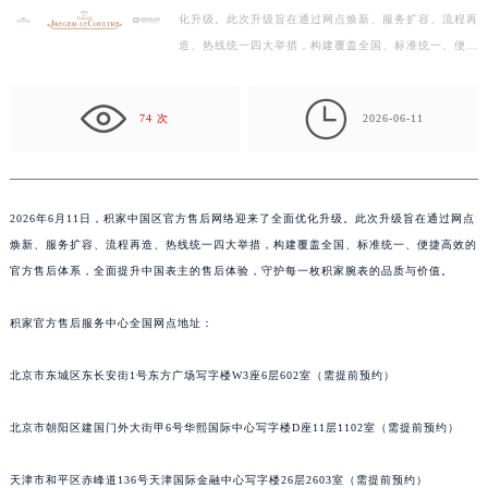
化升级。此次升级旨在通过网点焕新、服务扩容、流程再
嘉兴市南湖区广益路705号嘉兴世界贸易中心写字楼A座13层1304室（需提前预约）
造、热线统一四大举措，构建覆盖全国、标准统一、便捷
南昌市红谷滩新区红谷中大道998号绿地双子塔（中央广场）A1座办公楼14层07室（需提前预约）
高效的官方售后体系，全面提升中国表主的售后体验，
济南市历下区经十路11111号华润中心写字楼（万象城）15层1508室（需提前预约）
守…

广州市天河区天河路230号万菱汇国际中心写字楼A塔7层704室（需提前预约）
74 次
2026-06-11
广州市越秀区环市东路371-375号世界贸易中心大厦南塔写字楼15层07室（需提前预约）
深圳市罗湖区深南东路5001号华润大厦写字楼17层1701室（需提前预约）
惠州市惠城区江北文昌一路7号华贸大厦写字楼1座30层05室（需提前预约）
2026年6月11日，积家中国区官方售后网络迎来了全面优化升级。此次升级旨在通过网点
厦门市思明区湖滨东路95号华润大厦写字楼B座11层1104室（需提前预约）
焕新、服务扩容、流程再造、热线统一四大举措，构建覆盖全国、标准统一、便捷高效的
福州市鼓楼区五四路128-1号恒力城写字楼15层03室（需提前预约）
官方售后体系，全面提升中国表主的售后体验，守护每一枚积家腕表的品质与价值。
成都市锦江区人民东路6号SAC东原中心写字楼24层2406B室（需提前预约）
积家官方售后服务中心全国网点地址：
重庆市江北区观音桥步行街2号融恒时代广场写字楼9层902室（需提前预约）
长沙市芙蓉区定王台街道建湘路393号世茂环球金融中心写字楼（芙蓉广场）10层13室（需提前预约）
北京市东城区东长安街1号东方广场写字楼W3座6层602室（需提前预约）
郑州市二七区铭功路10号华润大厦写字楼29层2905室（需提前预约）
太原市迎泽区解放路15号亨得利名表服务中心（品牌授权店）3层整层（需提前预约）
北京市朝阳区建国门外大街甲6号华熙国际中心写字楼D座11层1102室（需提前预约）
沈阳市沈河区中街路137号亨得利名表服务中心（品牌授权店）1层整层（需提前预约）
沈阳市沈河区中街路83号亨得利名表服务中心（品牌授权店）1层整层（需提前预约）
天津市和平区赤峰道136号天津国际金融中心写字楼26层2603室（需提前预约）