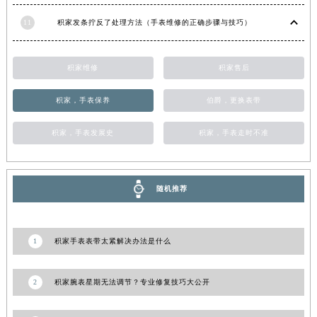
甘肃省天水市秦州区民主路积家售后服务中心（需提前预约）
11
积家发条拧反了处理方法（手表维修的正确步骤与技巧）
甘肃省武威市凉州区迎宾路积家售后服务中心（需提前预约）
甘肃省张掖市甘州区民乐北路积家售后服务中心（需提前预约）
积家维修
积家售后
宁夏回族自治区固原市原州区文化街积家售后服务中心（需提前预约）
宁夏回族自治区石嘴山市大武口区贺兰山路积家售后服务中心（需提前预约）
积家，手表保养
伯爵，更换表带
宁夏回族自治区吴忠市利通区开元大道积家售后服务中心（需提前预约）
宁夏回族自治区银川市兴庆区新华东路97号新百中心C馆一层C1-18号商铺积家售后服务中心（需提前预约）
积家，手表发展史
积家，手表走时不准
宁夏回族自治区中卫市沙坡头区鼓楼东街积家售后服务中心（需提前预约）
青海省果洛藏族自治州玛沁县团结路积家售后服务中心（需提前预约）
随机推荐
青海省海北藏族自治州海晏县将军路积家售后服务中心（需提前预约）
青海省海东市乐都区滨河路积家售后服务中心（需提前预约）
青海省海南藏族自治州共和县青海湖大街积家售后服务中心（需提前预约）
1
积家手表表带太紧解决办法是什么
青海省海西蒙古族藏族自治州德令哈市柴达木路积家售后服务中心（需提前预约）
青海省黄南藏族自治州同仁市德合隆路积家售后服务中心（需提前预约）
2
积家腕表星期无法调节？专业修复技巧大公开
青海省西宁市城西区海湖新区西关大道积家售后服务中心（需提前预约）
青海省玉树藏族自治州结古镇胜利路积家售后服务中心（需提前预约）