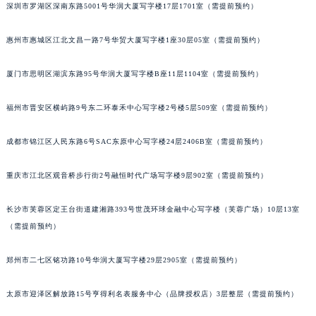
深圳市罗湖区深南东路5001号华润大厦写字楼17层1701室（需提前预约）
黑龙江省七台河市桃山区大同街积家售后服务中心（需提前预约）
黑龙江省齐齐哈尔市龙沙区龙华路积家售后服务中心（需提前预约）
惠州市惠城区江北文昌一路7号华贸大厦写字楼1座30层05室（需提前预约）
黑龙江省双鸭山市尖山区新兴大街积家售后服务中心（需提前预约）
黑龙江省绥化市北林区新华街与康庄路交叉口积家售后服务中心（需提前预约）
厦门市思明区湖滨东路95号华润大厦写字楼B座11层1104室（需提前预约）
黑龙江省伊春市伊美区通河路积家售后服务中心（需提前预约）
福州市晋安区横屿路9号东二环泰禾中心写字楼2号楼5层509室（需提前预约）
吉林省白城市洮北区明仁南街积家售后服务中心（需提前预约）
吉林省白山市浑江区浑江大街积家售后服务中心（需提前预约）
成都市锦江区人民东路6号SAC东原中心写字楼24层2406B室（需提前预约）
吉林省吉林市船营区河南街积家售后服务中心（需提前预约）
吉林省辽源市龙山区人民大街积家售后服务中心（需提前预约）
重庆市江北区观音桥步行街2号融恒时代广场写字楼9层902室（需提前预约）
吉林省梅河口市新华街道梅河大街积家售后服务中心（需提前预约）
长沙市芙蓉区定王台街道建湘路393号世茂环球金融中心写字楼（芙蓉广场）10层13室
吉林省四平市铁东区紫气大路与南九经街交汇处积家售后服务中心（需提前预约）
（需提前预约）
吉林省松原市宁江区五环大街积家售后服务中心（需提前预约）
吉林省通化市东昌区环通乡江南大街积家售后服务中心（需提前预约）
郑州市二七区铭功路10号华润大厦写字楼29层2905室（需提前预约）
吉林省延边市延吉市解放路积家售后服务中心（需提前预约）
辽宁省鞍山市铁东区站前街积家售后服务中心（需提前预约）
太原市迎泽区解放路15号亨得利名表服务中心（品牌授权店）3层整层（需提前预约）
辽宁省本溪市平山区胜利路积家售后服务中心（需提前预约）