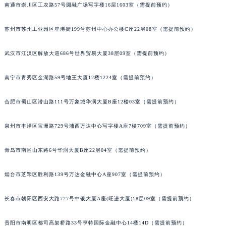
南通市崇川区工农路57号圆融广场写字楼16层1603室（需提前预约）
山西省忻州市忻府区和平东街与七一南路交叉口积家售后服务中心（需提前预约）
山西省阳泉市郊区平阳东街与新城大道交叉口积家售后服务中心（需提前预约）
苏州市苏州工业园区星港街199号苏州中心办公楼C座22层08室（需提前预约）
山西省运城市盐湖区河东街积家售后服务中心（需提前预约）
山西省长治市潞州区英雄中路积家售后服务中心（需提前预约）
武汉市江汉区解放大道686号世界贸易大厦38层09室（需提前预约）
山西省太原市迎泽区迎泽街道解放路15号亨得利名表维修授权店3楼积家售后服务中心（需提前预约）
南宁市青秀区金湖路59号地王大厦12楼1224室（需提前预约）
天津市和平区赤峰道136号天津国际金融中心26层2603室积家售后服务中心（需提前预约）
安徽省安庆市迎江区人民路积家售后服务中心（需提前预约）
合肥市蜀山区潜山路111号万象城华润大厦B座12楼03室（需提前预约）
安徽省蚌埠市蚌山区淮河路积家售后服务中心（需提前预约）
安徽省亳州市谯城区魏武大道积家售后服务中心（需提前预约）
泉州市丰泽区宝洲路729号浦西万达中心写字楼A座7楼709室（需提前预约）
安徽省池州市贵池区长江路积家售后服务中心（需提前预约）
青岛市南区山东路6号华润大厦B座22层04室（需提前预约）
安徽省滁州市琅琊区南谯北路积家售后服务中心（需提前预约）
安徽省阜阳市颍州区颍州北路积家售后服务中心（需提前预约）
烟台市芝罘区胜利路139号万达金融中心A座907室（需提前预约）
安徽省淮北市相山区淮海路积家售后服务中心（需提前预约）
安徽省淮南市田家庵区国庆中路积家售后服务中心（需提前预约）
长春市朝阳区西安大路727号中银大厦A座(旺进大厦)18层09室（需提前预约）
安徽省黄山市屯溪区黄山西路积家售后服务中心（需提前预约）
安徽省六安市金安区解放中路积家售后服务中心（需提前预约）
贵阳市南明区都司高架桥路33号亨特国际金融中心14楼14D（需提前预约）