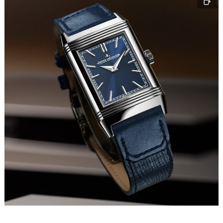
内蒙古自治区巴彦淖尔市临河区新华街积家售后服务中心（需提前预约）
内蒙古自治区包头市青山区幸福路甲3号王府井百货名表维修积家售后服务中心（需提前预约）
内蒙古自治区赤峰市红山区哈达街积家售后服务中心（需提前预约）
内蒙古自治区鄂尔多斯市东胜区伊金霍洛街积家售后服务中心（需提前预约）
内蒙古自治区呼伦贝尔市海拉尔区中央街积家售后服务中心（需提前预约）
内蒙古自治区通辽市科尔沁区明仁大街积家售后服务中心（需提前预约）
内蒙古自治区乌海市海勃湾区人民南路积家售后服务中心（需提前预约）
内蒙古自治区乌兰察布市集宁区恩和大街积家售后服务中心（需提前预约）
内蒙古自治区锡林郭勒盟市锡林浩特市光明街与额尔敦路交叉口积家售后服务中心（需提前预约）
内蒙古自治区兴安盟市乌兰浩特市兴安大街积家售后服务中心（需提前预约）
山西省大同市平城区迎宾街积家售后服务中心（需提前预约）
山西省晋城市城区黄华街积家售后服务中心（需提前预约）
山西省晋中市榆次区顺城街积家售后服务中心（需提前预约）
山西省临汾市尧都区解放路积家售后服务中心（需提前预约）
山西省吕梁市离石区永宁中路与建设街交叉口积家售后服务中心（需提前预约）
山西省朔州市朔城区怡西路与鄯阳西街交汇处积家售后服务中心（需提前预约）