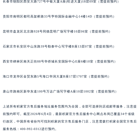
内蒙古自治区乌兰察布市集宁区恩和大街积家售后服务中心（需提前预约）
长春市朝阳区西安大路727号中银大厦A座(旺进大厦)18层09室（需提前预约）
内蒙古自治区锡林郭勒盟市锡林浩特市光明街与额尔敦路交叉口积家售后服务中心（需提前预约）
贵阳市南明区都司高架桥路33号亨特国际金融中心14楼14D（需提前预约）
内蒙古自治区兴安盟市乌兰浩特市兴安大街积家售后服务中心（需提前预约）
山西省大同市平城区迎宾街积家售后服务中心（需提前预约）
昆明市盘龙区北京路928号同德昆明广场写字楼10层06室（需提前预约）
山西省晋城市城区黄华街积家售后服务中心（需提前预约）
山西省晋中市榆次区顺城街积家售后服务中心（需提前预约）
石家庄市长安区中山东路39号勒泰中心写字楼B座13层07室（需提前预约）
山西省临汾市尧都区解放路积家售后服务中心（需提前预约）
山西省吕梁市离石区永宁中路与建设街交叉口积家售后服务中心（需提前预约）
西安市碑林区南关正街88号华侨城长安国际中心E座6楼10室（需提前预约）
山西省朔州市朔城区怡西路与鄯阳西街交汇处积家售后服务中心（需提前预约）
海口市龙华区金贸东路5号海口华润大厦B座17层1707室（需提前预约）
山西省忻州市忻府区和平东街与七一南路交叉口积家售后服务中心（需提前预约）
山西省阳泉市郊区平阳东街与新城大道交叉口积家售后服务中心（需提前预约）
唐山市路南区新华东道100号万达广场写字楼A座10层1002室（需提前预约）
山西省运城市盐湖区河东街积家售后服务中心（需提前预约）
山西省长治市潞州区英雄中路积家售后服务中心（需提前预约）
上述所有积家官方售后服务地址服务范围均为全国，全部可选择到店或邮寄服务，注意提
山西省太原市迎泽区迎泽街道解放路15号亨得利名表维修授权店3楼积家售后服务中心（需提前预约）
前预约即可。截至2026年6月4日，最新积家官方售后服务中心网点布局已覆盖34个省级
行政区，中国所有省份均可找到积家的官方售后服务门店，注意需拨打积家全国官方售后
天津市和平区赤峰道136号天津国际金融中心26层2603室积家售后服务中心（需提前预约）
服务热线：400-992-0312进行预约。
安徽省安庆市迎江区人民路积家售后服务中心（需提前预约）