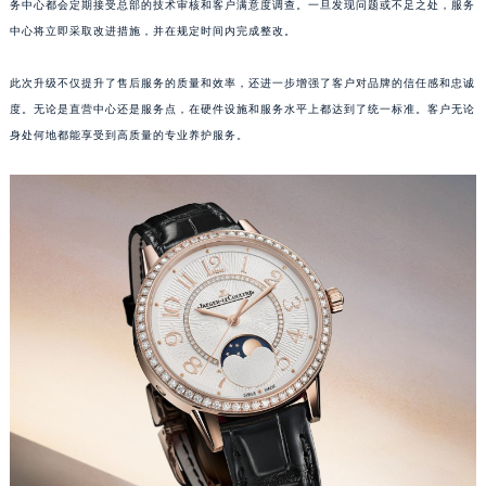
江西省吉安市吉州区井冈山大道积家售后服务中心（需提前预约）
务中心都会定期接受总部的技术审核和客户满意度调查。一旦发现问题或不足之处，服务
江西省景德镇市珠山区珠山中路积家售后服务中心（需提前预约）
中心将立即采取改进措施，并在规定时间内完成整改。
江西省九江市浔阳区浔阳路积家售后服务中心（需提前预约）
此次升级不仅提升了售后服务的质量和效率，还进一步增强了客户对品牌的信任感和忠诚
江西省南昌市红谷滩新区红谷中大道998号绿地双子塔（中央广场）A1座办公楼14层1407室积家售后服务中心（需提前预约）
度。无论是直营中心还是服务点，在硬件设施和服务水平上都达到了统一标准。客户无论
江西省萍乡市安源区萍安北大道与康庄路交叉口积家售后服务中心（需提前预约）
身处何地都能享受到高质量的专业养护服务。
江西省上饶市信州区滨江西路积家售后服务中心（需提前预约）
江西省新余市渝水区北湖西路积家售后服务中心（需提前预约）
江西省宜春市袁州区中山中路积家售后服务中心（需提前预约）
江西省鹰潭市月湖区胜利东路积家售后服务中心（需提前预约）
山东省德州市德城区东风中路积家售后服务中心（需提前预约）
山东省东营市东营区济南路积家售后服务中心（需提前预约）
山东省济南市历下区经十路11111号华润中心写字楼（万象城）15层1508室积家售后服务中心（需提前预约）
山东省济宁市任城区太白楼路积家售后服务中心（需提前预约）
山东省莱芜市文化南路8号银座商城名表维修一楼名表维修积家售后服务中心（需提前预约）
山东省临沂市兰山区解放路积家售后服务中心（需提前预约）
山东省日照市东港区烟台路积家售后服务中心（需提前预约）