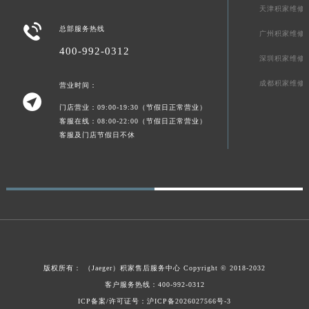
Join a real clock collector.
陕西省延安市宝塔区中心街积家售后服务中心（需提前预约）
天津积家维修
陕西省榆林市榆阳区长兴路积家售后服务中心（需提前预约）

总部服务热线
广州积家维修
新疆维吾尔自治区阿克苏市东大街积家售后服务中心（需提前预约）
400-992-0312
新疆维吾尔自治区阿拉尔市胜利大道积家售后服务中心（需提前预约）
深圳积家维修
新疆维吾尔自治区阿拉山口市友好路积家售后服务中心（需提前预约）
成都积家维修
营业时间：

新疆维吾尔自治区阿勒泰市解放路积家售后服务中心（需提前预约）
门店营业：09:00-19:30（节假日正常营业）
新疆维吾尔自治区阿图什市光明路积家售后服务中心（需提前预约）
客服在线：08:00-22:00（节假日正常营业）
客服及门店节假日不休
新疆维吾尔自治区白杨市军垦路积家售后服务中心（需提前预约）
新疆维吾尔自治区北屯市团结路积家售后服务中心（需提前预约）
新疆维吾尔自治区博乐市博乐市北京路积家售后服务中心（需提前预约）
新疆维吾尔自治区昌吉市延安北路积家售后服务中心（需提前预约）
新疆维吾尔自治区阜康市博峰路积家售后服务中心（需提前预约）
新疆维吾尔自治区哈密市伊州区建国北路积家售后服务中心（需提前预约）
新疆维吾尔自治区和田市和田市北京西路积家售后服务中心（需提前预约）
版权所有：
（Jaeger）
积家售后服务中心
Copyright © 2018-2032
新疆维吾尔自治区胡杨河市胡杨河市胡杨路积家售后服务中心（需提前预约）
客户服务热线：400-992-0312
新疆维吾尔自治区霍尔果斯市亚欧北路积家售后服务中心（需提前预约）