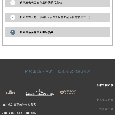
宁夏回族自治区中卫市沙坡头区鼓楼东街积家售后服务中心（需提前预约）
3
积家腕表表壳有划痕解决技巧集锦
青海省果洛藏族自治州玛沁县团结路积家售后服务中心（需提前预约）
青海省海北藏族自治州海晏县将军路积家售后服务中心（需提前预约）
4
积家保养后每日快6秒（手表走时偏差的原因与解决方法）
青海省海东市乐都区滨河路积家售后服务中心（需提前预约）
青海省海南藏族自治州共和县青海湖大街积家售后服务中心（需提前预约）
5
积家售后保养中心电话热线
青海省海西蒙古族藏族自治州德令哈市柴达木路积家售后服务中心（需提前预约）
青海省黄南藏族自治州同仁市德合隆路积家售后服务中心（需提前预约）
青海省西宁市城西区海湖新区西关大道积家售后服务中心（需提前预约）
青海省玉树藏族自治州结古镇胜利路积家售后服务中心（需提前预约）
陕西省安康市汉滨区金州路积家售后服务中心（需提前预约）
轻轻滑动下方栏目探索更多精彩内容
陕西省宝鸡市渭滨区经二路积家售后服务中心（需提前预约）
陕西省汉中市汉台区北大街积家售后服务中心（需提前预约）
积家中国区服
陕西省商洛市商州区州城街积家售后服务中心（需提前预约）
陕西省铜川市王益区红旗街积家售后服务中心（需提前预约）
北京积家维修
陕西省渭南市临渭区东风大街积家售后服务中心（需提前预约）
加入成为真正的钟表收藏家
陕西省咸阳市秦都区沣西新城统一西路与白马河路交汇处积家售后服务中心（需提前预约）
上海积家维修