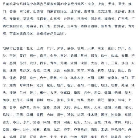
安徽省蚌埠市蚌山区淮河路积家售后服务中心（需提前预约）
目前
积家售后
服务中心网点已覆盖全国34个省级行政区：北京、上海、天津、重庆、澳
安徽省亳州市谯城区魏武大道积家售后服务中心（需提前预约）
门、香港、河北省、山西省、内蒙古自治区、辽宁省、吉林省、黑龙江省、江苏省、浙江
安徽省池州市贵池区长江路积家售后服务中心（需提前预约）
省、安徽省、福建省、江西省、山东省、台湾省、河南省、湖北省、湖南省、广东省、广
安徽省滁州市琅琊区南谯北路积家售后服务中心（需提前预约）
西壮族自治区、海南省、四川省、贵州省、云南省、西藏自治区、陕西省、甘肃省、青海
省、宁夏回族自治区、新疆维吾尔自治区；
安徽省阜阳市颍州区颍州北路积家售后服务中心（需提前预约）
安徽省淮北市相山区淮海路积家售后服务中心（需提前预约）
地级市已覆盖：北京、上海、广州、深圳、成都、杭州、天津、南京、重庆、郑州、长
安徽省淮南市田家庵区国庆中路积家售后服务中心（需提前预约）
沙、宁波、厦门、福州、南昌、金华、嘉兴、扬州、常州、绍兴、徐州、盐城、泰州、济
安徽省黄山市屯溪区黄山西路积家售后服务中心（需提前预约）
南、惠州、苏州、武汉、西安、青岛、无锡、温州、沈阳、大连、海口、三亚、佛山、东
安徽省六安市金安区解放中路积家售后服务中心（需提前预约）
莞、珠海、哈尔滨、合肥、昆明、太原、石家庄、南宁、南通、长春、烟台、唐山、廊
安徽省马鞍山市雨山区湖南西路积家售后服务中心（需提前预约）
坊、保定、贵阳、泉州、台州、湖州、中山、乌鲁木齐、洛阳、邯郸、秦皇岛、澳门、西
宁、潍坊、呼和浩特、沧州、鞍山、赣州、临沂、岳阳、平顶山、镇江、桂林、芜湖、汕
安徽省宿州市埇桥区人民中路积家售后服务中心（需提前预约）
头、淄博、兰州、银川、郴州、大庆、张家口、衡阳、焦作、周口、邵阳、亳州、新乡、
安徽省铜陵市铜官区石城大道积家售后服务中心（需提前预约）
衡水、牡丹江、德州、聊城、包头、淮安、宜昌、许昌、邢台、宿迁、丽水、蚌埠、上
安徽省芜湖市镜湖区中山路步行街积家售后服务中心（需提前预约）
饶、晋中、葫芦岛、四平、宜春、滁州、大同、舟山、绵阳、天水、德阳、承德、绥化、
安徽省宣城市宣州区叠嶂西路积家售后服务中心（需提前预约）
马鞍山、三明、滨州、黄冈、赤峰、荆州、通化、鸡西、佳木斯、黑河、连云港、阜阳、
福建省龙岩市新罗区九一南路积家售后服务中心（需提前预约）
吉安、枣庄、永州、清远、揭阳、梧州、渭南、延安、长治、运城、淮南、莆田、荆门、
福建省南平市建阳区人民西路积家售后服务中心（需提前预约）
益阳、梅州、达州、榆林、威海、九江、济宁、齐齐哈尔、南阳、常德、呼伦贝尔、丹