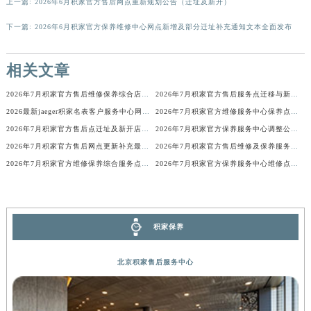
广西壮族自治区桂林市秀峰区红岭路积家售后服务中心（需提前预约）
上一篇:
2026年6月积家官方售后网点重新规划公告（迁址及新开）
广西壮族自治区河池市金城江区金城江街道朝阳路积家售后服务中心（需提前预约）
下一篇:
2026年6月积家官方保养维修中心网点新增及部分迁址补充通知文本全面发布
广西壮族自治区贺州市八步区城东街道灵峰南路积家售后服务中心（需提前预约）
广西壮族自治区来宾市兴宾区桂中大道积家售后服务中心（需提前预约）
相关文章
广西壮族自治区柳州市城中区中山中路积家售后服务中心（需提前预约）
2026年7月积家官方售后维修保养综合店迁址与新开补充确认发布
2026年7月积家官方售后服务点迁移与新设最终公告
广西壮族自治区钦州市钦南区金海湾东大街积家售后服务中心（需提前预约）
2026最新jaeger积家名表客户服务中心网点地址考察报告
2026年7月积家官方维修服务中心保养点地址变更及新开补充店文件内容公示
广西壮族自治区梧州市万秀区龙湖镇高旺路积家售后服务中心（需提前预约）
2026年7月积家官方售后点迁址及新开店补充修订最终确认公告
2026年7月积家官方保养服务中心调整公告：迁址+新设维修点
广西壮族自治区玉林市玉州区金玉路积家售后服务中心（需提前预约）
2026年7月积家官方售后网点更新补充最终列表（搬迁+新增）
2026年7月积家官方售后维修及保养服务网络迁址与扩张补充确认终稿
海南省儋州市儋州市那大镇兰洋北路积家售后服务中心（需提前预约）
2026年7月积家官方维修保养综合服务点迁址及新增网点快报文件发布
2026年7月积家官方保养服务中心维修点搬迁与新开补充详情
海南省东方市八所镇解放西路积家售后服务中心（需提前预约）
海南省琼海市嘉积镇东风路积家售后服务中心（需提前预约）
海南省三沙市西沙区西沙群岛永兴岛北京路积家售后服务中心（需提前预约）
积家保养
海南省三亚市吉阳区迎宾路积家售后服务中心（需提前预约）
海南省万宁市万城镇解放路积家售后服务中心（需提前预约）
北京积家售后服务中心
海南省文昌市文城镇教育东路积家售后服务中心（需提前预约）
海南省五指山市通什镇三月三大道积家售后服务中心（需提前预约）