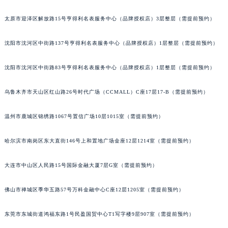
郑州市二七区铭功路10号华润大厦写字楼29层2905室（需提前预约）
吉林省吉林市船营区河南街积家售后服务中心（需提前预约）
吉林省辽源市龙山区人民大街积家售后服务中心（需提前预约）
太原市迎泽区解放路15号亨得利名表服务中心（品牌授权店）3层整层（需提前预约）
吉林省梅河口市新华街道梅河大街积家售后服务中心（需提前预约）
吉林省四平市铁东区紫气大路与南九经街交汇处积家售后服务中心（需提前预约）
沈阳市沈河区中街路137号亨得利名表服务中心（品牌授权店）1层整层（需提前预约）
吉林省松原市宁江区五环大街积家售后服务中心（需提前预约）
沈阳市沈河区中街路83号亨得利名表服务中心（品牌授权店）1层整层（需提前预约）
吉林省通化市东昌区环通乡江南大街积家售后服务中心（需提前预约）
吉林省延边市延吉市解放路积家售后服务中心（需提前预约）
乌鲁木齐市天山区红山路26号时代广场（CCMALL）C座17层17-B（需提前预约）
辽宁省鞍山市铁东区站前街积家售后服务中心（需提前预约）
辽宁省本溪市平山区胜利路积家售后服务中心（需提前预约）
温州市鹿城区锦绣路1067号置信广场10层1015室（需提前预约）
辽宁省朝阳市双塔区新华路积家售后服务中心（需提前预约）
哈尔滨市南岗区东大直街146号上和置地广场金座12层1214室（需提前预约）
辽宁省丹东市振兴区七经街积家售后服务中心（需提前预约）
辽宁省抚顺市新抚区东一路积家售后服务中心（需提前预约）
大连市中山区人民路15号国际金融大厦7层G室（需提前预约）
辽宁省阜新市海州区解放大街积家售后服务中心（需提前预约）
辽宁省葫芦岛市连山区中央路积家售后服务中心（需提前预约）
佛山市禅城区季华五路57号万科金融中心C座12层1205室（需提前预约）
辽宁省锦州市古塔区中央大街积家售后服务中心（需提前预约）
辽宁省辽阳市白塔区新运大街积家售后服务中心（需提前预约）
东莞市东城街道鸿福东路1号民盈国贸中心T1写字楼9层907室（需提前预约）