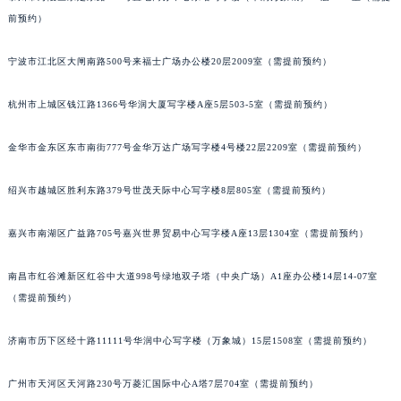
泰州市海陵区永定东路399号置地商务中心东塔写字楼（华润万象城）17层1706室（需提
南通市崇川区工农路57号圆融广场写字楼16层1603室（需提前预约）
前预约）
苏州市苏州工业园区星港街199号苏州中心办公楼C座22层08室（需提前预约）
武汉市江汉区解放大道686号世界贸易大厦38层09室（需提前预约）
宁波市江北区大闸南路500号来福士广场办公楼20层2009室（需提前预约）
南宁市青秀区金湖路59号地王大厦12楼1224室（需提前预约）
合肥市蜀山区潜山路111号万象城华润大厦B座12楼03室（需提前预约）
杭州市上城区钱江路1366号华润大厦写字楼A座5层503-5室（需提前预约）
泉州市丰泽区宝洲路729号浦西万达中心写字楼A座7楼709室（需提前预约）
金华市金东区东市南街777号金华万达广场写字楼4号楼22层2209室（需提前预约）
青岛市南区山东路6号华润大厦B座22层04室（需提前预约）
烟台市芝罘区胜利路139号万达金融中心A座907室（需提前预约）
绍兴市越城区胜利东路379号世茂天际中心写字楼8层805室（需提前预约）
长春市朝阳区西安大路727号中银大厦A座(旺进大厦)18层09室（需提前预约）
贵阳市南明区都司高架桥路33号亨特国际金融中心14楼14D（需提前预约）
嘉兴市南湖区广益路705号嘉兴世界贸易中心写字楼A座13层1304室（需提前预约）
昆明市盘龙区北京路928号同德昆明广场写字楼10层06室（需提前预约）
石家庄市长安区中山东路39号勒泰中心写字楼B座13层07室（需提前预约）
南昌市红谷滩新区红谷中大道998号绿地双子塔（中央广场）A1座办公楼14层14-07室
（需提前预约）
西安市碑林区南关正街88号华侨城长安国际中心E座6楼10室（需提前预约）
海口市龙华区金贸东路5号海口华润大厦B座17层1707室（需提前预约）
济南市历下区经十路11111号华润中心写字楼（万象城）15层1508室（需提前预约）
唐山市路南区新华东道100号万达广场写字楼A座10层1002室（需提前预约）
台州市椒江区东海大道1800号腾达中心东1幢20楼2002室（需提前预约）
广州市天河区天河路230号万菱汇国际中心A塔7层704室（需提前预约）