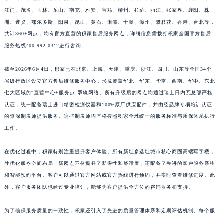
东、锦州、辽阳、辽源、衢州、安庆、龙岩、宁德、鹰潭、泰安、商丘、驻马店、咸宁、
福建省宁德市蕉城区天湖东路积家售后服务中心（需提前预约）
江门、茂名、玉林、乐山、南充、雅安、宝鸡、柳州、拉萨、丽江、张家界、襄阳、株
福建省莆田市城厢区霞林街道荔华东大道积家售后服务中心（需提前预约）
洲、遵义、鄂尔多斯、阳泉、昆山、黄石、湘潭、十堰、漳州、攀枝花、香港、台北等，
福建省三明市三元区东乾二路积家售后服务中心（需提前预约）
共计360+网点，均有官方直营的积家售后服务网点，详细信息需拨打积家全国官方售后
福建省漳州市龙文区步港路积家售后服务中心（需提前预约）
服务热线400-992-0312进行咨询。
江苏省常州市新北区龙锦路1590号现代传媒中心5号楼10层1008室积家售后服务中心（需提前预约）
江苏省淮安市清江浦区淮海北路积家售后服务中心（需提前预约）
截至2026年6月4日，积家已在北京、上海、天津、重庆、浙江、四川、山东等全国34个
省级行政区设立官方售后维修服务中心，形成覆盖华北、华东、华南、西南、华中、东北
江苏省连云港市海州区通灌北路积家售后服务中心（需提前预约）
七大区域的“直营中心+服务点”双轨网络。所有升级后的网点均通过瑞士日内瓦总部严格
江苏省南京市秦淮区中山南路1号南京中心22层22-C1-C3室积家售后服务中心（需提前预约）
认证，统一配备瑞士进口精密检测仪器和100%原厂供应配件，并由经品牌专项培训认证
江苏省宿迁市宿城区西湖路积家售后服务中心（需提前预约）
的资深制表师提供服务。这些制表师均严格按照积家全球统一的服务标准与质保体系执行
江苏省泰州市海陵区永定东路399号置地商务中心东塔（华润万象城）17层1706室积家售后服务中心（需提前预约）
工作。
江苏省徐州市鼓楼区淮海东路29号苏宁广场IFC国际金融中心35层3508室积家售后服务中心（需提前预约）
江苏省盐城市盐都区世纪大道5号盐城金融城写字楼1号楼16层1604室积家售后服务中心（需提前预约）
在优化过程中，积家特别注重提升客户体验。所有新址多选址城市核心商圈高端写字楼，
并优化服务空间布局。新网点不仅提升了私密性和舒适度，还配备了先进的客户服务系统
江苏省扬州市邗江区国展路29号星耀天地写字楼1号楼18层1803室积家售后服务中心（需提前预约）
和智能预约平台。客户可以通过官方网站或官方热线进行预约，并实时查看维修进度。此
江苏省镇江市京口区中山东路积家售后服务中心（需提前预约）
外，客户服务团队也经过专业培训，能够为客户提供全方位的咨询服务和支持。
江西省抚州市临川区赣东大道积家售后服务中心（需提前预约）
江西省赣州市章贡区文清路积家售后服务中心（需提前预约）
为了确保服务质量的一致性，积家还引入了先进的质量管理体系和定期评估机制。每个服