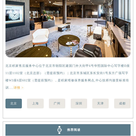
香港特别行政区尖沙咀区油尖旺区广东道积家售后服务中心（需提前预约）
香港特别行政区金钟区中西区金钟道积家售后服务中心（需提前预约）
香港特别行政区九龙区油尖旺区弥敦道积家售后服务中心（需提前预约）
香港特别行政区铜锣湾区湾仔区轩尼诗道积家售后服务中心（需提前预约）
河南省安阳市文峰区解放大道积家售后服务中心（需提前预约）
河南省鹤壁市淇滨区九州路积家售后服务中心（需提前预约）
河南省济源市沁园街道济水大道积家售后服务中心（需提前预约）
河南省焦作市解放区解放路积家售后服务中心（需提前预约）
北京积家售后服务中心位于北京市朝阳区建国门外大街甲6号华熙国际中心写字楼D座
上
河南省开封市鼓楼区中山路积家售后服务中心（需提前预约）
11层1102室（北京总部）（需提前预约） | 北京市东城区东长安街1号东方广场写字
（
河南省洛阳市西工区中州中路与解放路交叉口积家售后服务中心（需提前预约）
楼W3座6层602室（需提前预约），是积家维修保养服务网点,中心技师均接受标准培
前
河南省漯河市源汇区交通路积家售后服务中心（需提前预约）
训....
详情 >
河南省南阳市宛城区范蠡东路与南都路交叉口积家售后服务中心（需提前预约）
河南省平顶山市卫东区建设路积家售后服务中心（需提前预约）
北京
上海
广州
深圳
天津
成都
河南省濮阳市大华龙区开州路绿城路交叉口积家售后服务中心（需提前预约）
河南省三门峡市湖滨区和平路积家售后服务中心（需提前预约）
河南省商丘市梁园区神火大道积家售后服务中心（需提前预约）
推荐阅读