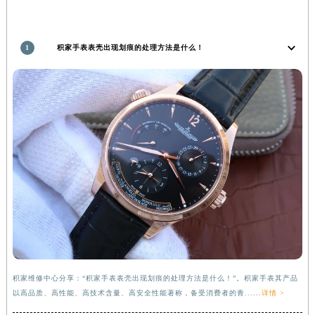
河南省新乡市红旗区人民路积家售后服务中心（需提前预约）
河南省信阳市浉河区东方红大道积家售后服务中心（需提前预约）
河南省许昌市魏都区建安大道与八龙路交叉口积家售后服务中心（需提前预约）
1
积家手表表壳出现划痕的处理方法是什么！
河南省郑州市二七区民主路10号华润大厦29层2905室积家售后服务中心（需提前预约）
河南省周口市川汇区七一路积家售后服务中心（需提前预约）
河南省驻马店市驿城区乐山大道与置地大道交叉口积家售后服务中心（需提前预约）
湖北省鄂州市鄂城区文星大道积家售后服务中心（需提前预约）
湖北省黄冈市黄州区赤壁大道积家售后服务中心（需提前预约）
湖北省黄石市黄石港区武汉路积家售后服务中心（需提前预约）
湖北省荆门市东宝中天街步行街积家售后服务中心（需提前预约）
湖北省荆州市荆州区荆中路积家售后服务中心（需提前预约）
湖北省十堰市茅箭区人民北路积家售后服务中心（需提前预约）
湖北省随州市曾都区青年路积家售后服务中心（需提前预约）
湖北省咸宁市咸安区长安大道积家售后服务中心（需提前预约）
湖北省襄阳市樊城区长虹路与人民路交叉口积家售后服务中心（需提前预约）
积家维修中心分享：“积家手表表壳出现划痕的处理方法是什么！”。积家手表其产品
以高品质、高性能、高技术含量、高安全性能著称，备受消费者的青......
详情 >
湖北省孝感市孝南区复兴大道积家售后服务中心（需提前预约）