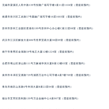
辽宁省盘锦市兴隆台区石油大街积家售后服务中心（需提前预约）
无锡市梁溪区人民中路139号恒隆广场写字楼1座11层1104室（需提前预约）
辽宁省铁岭市银州区南马路积家售后服务中心（需提前预约）
辽宁省营口市站前区市府路与渤海大街交叉口积家售后服务中心（需提前预约）
南通市崇川区工农路57号圆融广场写字楼16层1603室（需提前预约）
辽宁省沈阳市沈河区中街路137号亨得利名表维修授权店1楼积家售后服务中心（需提前预约）
辽宁省沈阳市沈河区中街路83号亨得利名表维修授权店1楼积家售后服务中心（需提前预约）
苏州市苏州工业园区星港街199号苏州中心办公楼C座22层08室（需提前预约）
北京市朝阳区建国门外大街甲6号华熙国际中心D座11层1102室积家售后服务中心（北京总部）（需提前预约）
武汉市江汉区解放大道686号世界贸易大厦38层09室（需提前预约）
北京市东城区东长安街1号王府井东方广场W3座6层602室积家售后服务中心（需提前预约）
河北省保定市竞秀区朝阳北大街北国先天下积家售后服务中心（需提前预约）
南宁市青秀区金湖路59号地王大厦12楼1224室（需提前预约）
内蒙古自治区阿拉善盟市左旗土尔扈特大街积家售后服务中心（需提前预约）
内蒙古自治区巴彦淖尔市临河区新华街积家售后服务中心（需提前预约）
合肥市蜀山区潜山路111号万象城华润大厦B座12楼03室（需提前预约）
内蒙古自治区包头市青山区幸福路甲3号王府井百货名表维修积家售后服务中心（需提前预约）
内蒙古自治区赤峰市红山区哈达街积家售后服务中心（需提前预约）
泉州市丰泽区宝洲路729号浦西万达中心写字楼A座7楼709室（需提前预约）
内蒙古自治区鄂尔多斯市东胜区伊金霍洛街积家售后服务中心（需提前预约）
青岛市南区山东路6号华润大厦B座22层04室（需提前预约）
内蒙古自治区呼伦贝尔市海拉尔区中央街积家售后服务中心（需提前预约）
内蒙古自治区通辽市科尔沁区明仁大街积家售后服务中心（需提前预约）
烟台市芝罘区胜利路139号万达金融中心A座907室（需提前预约）
内蒙古自治区乌海市海勃湾区人民南路积家售后服务中心（需提前预约）