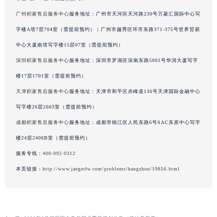
字楼8层806室（需提前预约）
广东省茂名市电白区水东街道迎宾大道积家售后服务中心（需提前预约）
广东省梅州市梅江区金燕大道积家售后服务中心（需提前预约）
广州积家售后服务中心
服务地址：广州市天河区天河路230号万菱汇国际中心写
广东省清远市清城区湖西路积家售后服务中心（需提前预约）
字楼A塔7层704室（需提前预约） | 广州市越秀区环市东路371-375号世界贸易
广东省汕头市龙湖区长平路积家售后服务中心（需提前预约）
中心大厦南塔写字楼15层07室（需提前预约）
广东省汕尾市城区香洲街道园林社区翠园街积家售后服务中心（需提前预约）
深圳积家售后服务中心
服务地址：深圳市罗湖区深南东路5001号华润大厦写字
广东省韶关市武江区芙蓉新区与老城中心交汇处积家售后服务中心（需提前预约）
楼17层1701室（需提前预约）
广东省深圳市罗湖区深南东路5001号华润大厦17层1701室积家售后服务中心（需提前预约）
天津积家售后服务中心
服务地址：天津市和平区赤峰道136号天津国际金融中心
广东省阳江市江城区东风一路积家售后服务中心（需提前预约）
写字楼26层2603室（需提前预约）
广东省云浮市云城区金山路积家售后服务中心（需提前预约）
广东省湛江市赤坎区观海北路积家售后服务中心（需提前预约）
成都积家售后服务中心
服务地址：成都市锦江区人民东路6号SAC东原中心写字
广东省肇庆市端州区信安大道与砚都大道交汇处积家售后服务中心（需提前预约）
楼24层2406B室（需提前预约）
广西壮族自治区百色市右江区中山二路积家售后服务中心（需提前预约）
服务专线：
400-992-0312
广西壮族自治区北海市海城区北京路积家售后服务中心（需提前预约）
本页链接：
http://www.jaegerfw.com/problems/hangzhou/19856.html
广西壮族自治区崇左市江州区石景林街道友谊大道与丽川路交汇处积家售后服务中心（需提前预约）
广西壮族自治区防城港市港口区金花茶大道积家售后服务中心（需提前预约）
广西壮族自治区贵港市港北区港城街道布山大道与仙衣路交叉口积家售后服务中心（需提前预约）