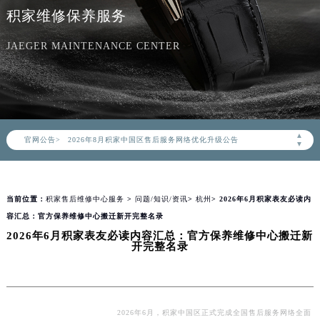
积家维修保养服务
JAEGER MAINTENANCE CENTER
2026年8月积家中国区售后服务网络优化升级公告
▲
官网公告>
2026年8月积家全国官方售后客户服务热线：400-992-0312
▼
积家官方全国统一服务热线400-992-0312，服务覆盖中国大陆、香港、澳门、台湾全部区域（非大陆需加拨“+86”）
2026年8月积家售后服务中心最新网点地址：
当前位置：
积家售后维修中心服务
>
问题/知识/资讯
>
杭州
> 2026年6月积家表友必读内
北京市朝阳区建国门外大街甲6号华熙国际中心写字楼D座11层1102室（北京总部）（需提前预约）
容汇总：官方保养维修中心搬迁新开完整名录
北京市东城区东长安街1号东方广场写字楼W3座6层602室（需提前预约）
2026年6月积家表友必读内容汇总：官方保养维修中心搬迁新
天津市和平区赤峰道136号天津国际金融中心写字楼26层2603室（需提前预约）
开完整名录
上海市徐汇区虹桥路3号港汇中心写字楼2座37层3705室（需提前预约）
上海市黄浦区南京东路299号宏伊国际广场写字楼8层806室（需提前预约）
南京市秦淮区中山南路1号（新街口）南京中心写字楼22层C1-1室（需提前预约）