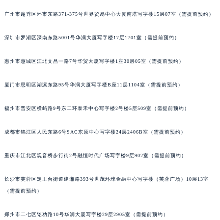
内蒙古自治区呼和浩特市玉泉区大学西街70号华润万象城写字楼（鄂尔多斯大厦）23层2326室（需提前预约）
甘肃省兰州市七里河区西津西路16号兰州中心写字楼21层2102室（需提前预约）
广州市越秀区环市东路371-375号世界贸易中心大厦南塔写字楼15层07室（需提前预约）
重庆市解放碑渝中区民权路28号英利国际金融中心写字楼20层01室（需提前预约）
深圳市罗湖区深南东路5001号华润大厦写字楼17层1701室（需提前预约）
黑龙江省大庆市萨尔图区会战大街积家售后服务中心（需提前预约）
黑龙江省鹤岗市向阳区红军路积家售后服务中心（需提前预约）
惠州市惠城区江北文昌一路7号华贸大厦写字楼1座30层05室（需提前预约）
黑龙江省黑河市爱辉区中央街积家售后服务中心（需提前预约）
黑龙江省鸡西市鸡冠区红军路积家售后服务中心（需提前预约）
厦门市思明区湖滨东路95号华润大厦写字楼B座11层1104室（需提前预约）
黑龙江省佳木斯市向阳区长安路积家售后服务中心（需提前预约）
福州市晋安区横屿路9号东二环泰禾中心写字楼2号楼5层509室（需提前预约）
黑龙江省牡丹江市东安区太平路积家售后服务中心（需提前预约）
黑龙江省七台河市桃山区大同街积家售后服务中心（需提前预约）
成都市锦江区人民东路6号SAC东原中心写字楼24层2406B室（需提前预约）
黑龙江省齐齐哈尔市龙沙区龙华路积家售后服务中心（需提前预约）
黑龙江省双鸭山市尖山区新兴大街积家售后服务中心（需提前预约）
重庆市江北区观音桥步行街2号融恒时代广场写字楼9层902室（需提前预约）
黑龙江省绥化市北林区新华街与康庄路交叉口积家售后服务中心（需提前预约）
黑龙江省伊春市伊美区通河路积家售后服务中心（需提前预约）
长沙市芙蓉区定王台街道建湘路393号世茂环球金融中心写字楼（芙蓉广场）10层13室
（需提前预约）
吉林省白城市洮北区明仁南街积家售后服务中心（需提前预约）
吉林省白山市浑江区浑江大街积家售后服务中心（需提前预约）