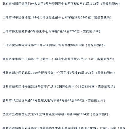
厦门市思明区湖滨东路95号华润大厦写字楼B座11层1104室（需提前预约）
北京市朝阳区建国门外大街甲6号华熙国际中心写字楼D座11层1102室（需提前预约）
福州市鼓楼区五四路128-1号恒力城写字楼15层03室（需提前预约）
成都市锦江区人民东路6号SAC东原中心写字楼24层2406B室（需提前预约）
天津市和平区赤峰道136号天津国际金融中心写字楼26层2603室（需提前预约）
重庆市江北区观音桥步行街2号融恒时代广场写字楼9层902室（需提前预约）
上海市徐汇区虹桥路3号港汇中心写字楼2座37层3705室（需提前预约）
长沙市芙蓉区定王台街道建湘路393号世茂环球金融中心写字楼（芙蓉广场）10层13室（需提前预约）
郑州市二七区铭功路10号华润大厦写字楼29层2905室（需提前预约）
上海市黄浦区南京东路299号宏伊国际广场写字楼8层806室（需提前预约）
太原市迎泽区解放路15号亨得利名表服务中心（品牌授权店）3层整层（需提前预约）
沈阳市沈河区中街路137号亨得利名表服务中心（品牌授权店）1层整层（需提前预约）
南京市秦淮区中山南路1号（新街口）南京中心写字楼22层C1-1室（需提前预约）
沈阳市沈河区中街路83号亨得利名表服务中心（品牌授权店）1层整层（需提前预约）
乌鲁木齐市天山区红山路26号时代广场（CCMALL）C座17层17-B（需提前预约）
常州市新北区龙锦路1590号现代传媒中心写字楼5号楼10层1008室（需提前预约）
温州市鹿城区锦绣路1067号置信广场10层1015室（需提前预约）
徐州市鼓楼区淮海东路29号苏宁广场IFC国际金融中心35层3508室（需提前预约）
哈尔滨市道里区友谊西路600号富力中心T2座写字楼29层03室（需提前预约）
大连市中山区人民路15号国际金融大厦7层G室（需提前预约）
扬州市邗江区国展路29号星耀天地写字楼1号楼18层1803室（需提前预约）
佛山市禅城区季华五路57号万科金融中心C座12层1205室（需提前预约）
东莞市东城街道鸿福东路1号民盈国贸中心T1写字楼9层907室（需提前预约）
盐城市盐都区世纪大道5号盐城金融城写字楼1号楼16层1604室（需提前预约）
无锡市梁溪区人民中路139号恒隆广场写字楼1座11层1104室（需提前预约）