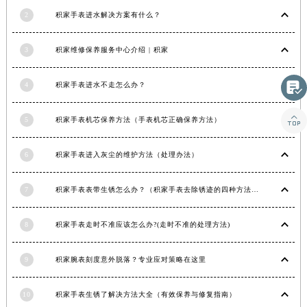
湖北省宜昌市西陵区夷陵大道与港窑路积家售后服务中心（需提前预约）
2
积家手表进水解决方案有什么？
湖南省常德市武陵区人民路积家售后服务中心（需提前预约）
湖南省郴州市北湖区国庆北路积家售后服务中心（需提前预约）
3
积家维修保养服务中心介绍 | 积家
湖南省衡阳市雁峰区解放路积家售后服务中心（需提前预约）

湖南省怀化市鹤城区迎丰中路积家售后服务中心（需提前预约）
4
积家手表进水不走怎么办？
湖南省娄底市娄星区长青街积家售后服务中心（需提前预约）

湖南省邵阳市双清区东风路积家售后服务中心（需提前预约）
5
积家手表机芯保养方法（手表机芯正确保养方法）
湖南省湘潭市雨湖区莲城大道积家售后服务中心（需提前预约）
湖南省益阳市赫山区桃花仑路积家售后服务中心（需提前预约）
6
积家手表进入灰尘的维护方法（处理办法）
湖南省永州市冷水滩区永州大道与中兴路交叉口积家售后服务中心（需提前预约）
7
积家手表表带生锈怎么办？（积家手表去除锈迹的四种方法）
湖南省岳阳市岳阳楼区东茅岭路积家售后服务中心（需提前预约）
湖南省张家界市永定区解放路积家售后服务中心（需提前预约）
8
积家手表走时不准应该怎么办?(走时不准的处理方法)
湖南省长沙市芙蓉区建湘路393号世茂环球金融中心写字楼10层1013室积家售后服务中心（需提前预约）
湖南省株洲市芦淞区建设南路积家售后服务中心（需提前预约）
9
积家腕表刻度意外脱落？专业应对策略在这里
甘肃省白银市白银区北京路积家售后服务中心（需提前预约）
甘肃省定西市安定区解放路积家售后服务中心（需提前预约）