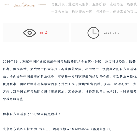
2026年6月，积家中国区正式完成全国售后服务网络全面
常州市新北区龙锦路1590号现代传媒中心写字楼5号楼10层1008室（需提前预约）
优化升级，通过网点焕新、服务扩容、流程再造、热线统
徐州市鼓楼区淮海东路29号苏宁广场IFC国际金融中心写字楼35层3508室（需提前预约）
一四大举措，构建覆盖全国、标准统一、便捷高效的官方
扬州市邗江区国展路29号星耀天地写字楼1号楼18层1803室（需提前预约）
售后体系，全面提升中国表主的售后体验，守护每一枚
盐城市盐都区世纪大道5号盐城金融城写字楼1号楼16层1604室（需提前预约）
积…

68 次
2026-06-04
泰州市海陵区永定东路399号置地商务中心东塔写字楼（华润万象城）17层1706室（需提前预约）
宁波市江北区大闸南路500号来福士广场办公楼20层2009室（需提前预约）
杭州市上城区钱江路1366号华润大厦写字楼A座5层503-5室（需提前预约）
金华市金东区东市南街777号金华万达广场写字楼4号楼22层2209室（需提前预约）
2026年6月，积家中国区正式完成全国售后服务网络全面优化升级，通过网点焕新、服务
扩容、流程再造、热线统一四大举措，构建覆盖全国、标准统一、便捷高效的官方售后体
绍兴市越城区胜利东路379号世茂天际中心写字楼8层805室（需提前预约）
系，全面提升中国表主的售后体验，守护每一枚积家腕表的品质与价值。本次售后网络优
嘉兴市南湖区广益路705号嘉兴世界贸易中心写字楼A座13层1304室（需提前预约）
化是积家中国区近年来规模最大的服务升级工程，聚焦“直营提质、扩容、区域均衡”三大
南昌市红谷滩新区红谷中大道998号绿地双子塔（中央广场）A1座办公楼14层07室（需提前预约）
方向，对全国原有售后网点进行重新选址、装修焕新、设备迭代与人员培训，同时新增多
济南市历下区经十路11111号华润中心写字楼（万象城）15层1508室（需提前预约）
个城市服务点。
广州市天河区天河路230号万菱汇国际中心写字楼A塔7层704室（需提前预约）
广州市越秀区环市东路371-375号世界贸易中心大厦南塔写字楼15层07室（需提前预约）
积家官方售后服务中心全国网点地址：
深圳市罗湖区深南东路5001号华润大厦写字楼17层1701室（需提前预约）
北京市东城区东长安街1号东方广场写字楼W3座6层602室（需提前预约）
惠州市惠城区江北文昌一路7号华贸大厦写字楼1座30层05室（需提前预约）