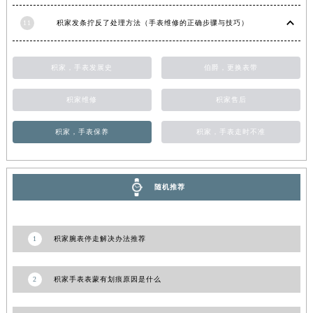
10
积家手表生锈了解决方法大全（有效保养与修复指南）
甘肃省敦煌市沙州镇阳关中路积家售后服务中心（需提前预约）
甘肃省合作市人民街积家售后服务中心（需提前预约）
11
积家发条拧反了处理方法（手表维修的正确步骤与技巧）
甘肃省嘉峪关市雄关区新华中路积家售后服务中心（需提前预约）
甘肃省金昌市金川区北京路积家售后服务中心（需提前预约）
积家，手表发展史
伯爵，更换表带
甘肃省酒泉市肃州区西大街积家售后服务中心（需提前预约）
甘肃省临夏市城南街道团结路积家售后服务中心（需提前预约）
积家维修
积家售后
甘肃省陇南市武都区人民路积家售后服务中心（需提前预约）
积家，手表保养
积家，手表走时不准
甘肃省平凉市崆峒区西大街积家售后服务中心（需提前预约）
甘肃省庆阳市西峰区南大街积家售后服务中心（需提前预约）
甘肃省天水市秦州区民主路积家售后服务中心（需提前预约）
随机推荐
甘肃省武威市凉州区迎宾路积家售后服务中心（需提前预约）
甘肃省张掖市甘州区民乐北路积家售后服务中心（需提前预约）
宁夏回族自治区固原市原州区文化街积家售后服务中心（需提前预约）
1
积家腕表停走解决办法推荐
宁夏回族自治区石嘴山市大武口区贺兰山路积家售后服务中心（需提前预约）
宁夏回族自治区吴忠市利通区开元大道积家售后服务中心（需提前预约）
2
积家手表表蒙有划痕原因是什么
宁夏回族自治区银川市兴庆区新华东路97号新百中心C馆一层C1-18号商铺积家售后服务中心（需提前预约）