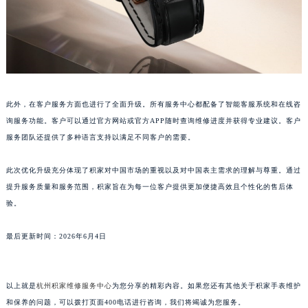
山东省泰安市泰山区财源街道泰山大街积家售后服务中心（需提前预约）
山东省威海市环翠区新威海路89号振华商厦一楼名表维修积家售后服务中心（需提前预约）
山东省潍坊市奎文区东风东街积家售后服务中心（需提前预约）
山东省枣庄市滕州市北辛路与善国路交叉口积家售后服务中心（需提前预约）
山东省淄博市张店区金晶大道积家售后服务中心（需提前预约）
上海市黄浦区南京东路299号宏伊国际广场写字楼8层806室积家售后服务中心（需提前预约）
此外，在客户服务方面也进行了全面升级。所有服务中心都配备了智能客服系统和在线咨
上海市徐汇区虹桥路3号港汇中心2座37层3705室积家售后服务中心（需提前预约）
询服务功能。客户可以通过官方网站或官方APP随时查询维修进度并获得专业建议。客户
浙江省杭州市上城区钱江路1366号华润大厦A座5层503-5室积家售后服务中心（需提前预约）
服务团队还提供了多种语言支持以满足不同客户的需要。
浙江省湖州市吴兴区劳动路积家售后服务中心（需提前预约）
此次优化升级充分体现了积家对中国市场的重视以及对中国表主需求的理解与尊重。通过
浙江省嘉兴市南湖区广益路705号嘉兴世界贸易中心A座13层1304室积家售后服务中心（需提前预约）
提升服务质量和服务范围，积家旨在为每一位客户提供更加便捷高效且个性化的售后体
浙江省金华市金东区东市南街777号金华万达广场4号楼22楼2209室积家售后服务中心（需提前预约）
验。
浙江省丽水市莲都区解放街积家售后服务中心（需提前预约）
浙江省宁波市江北区大闸南路500号来福士广场办公楼20层2009室积家售后服务中心（需提前预约）
最后更新时间：2026年6月4日
浙江省衢州市柯城区上街积家售后服务中心（需提前预约）
浙江省绍兴市越城区胜利东路379号世茂天际中心写字楼8层805室积家售后服务中心（需提前预约）
以上就是
杭州积家维修服务中心
为您分享的精彩内容。如果您还有其他关于积家手表维护
浙江省舟山市定海区解放东路积家售后服务中心（需提前预约）