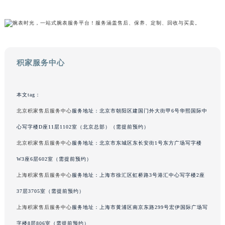
和保养的问题，可以拨打页面400电话进行咨询，我们将竭诚为您服务。
澳门特别行政区大堂区议事亭前地（新马路）积家售后服务中心（需提前预约）
澳门特别行政区风顺堂区南湾大马路积家售后服务中心（需提前预约）
澳门特别行政区花地玛堂区关闸广场积家售后服务中心（需提前预约）
澳门特别行政区花王堂区大三巴商圈积家售后服务中心（需提前预约）
澳门特别行政区嘉模堂区官也街积家售后服务中心（需提前预约）
积家服务中心
澳门省路氹城市金光大道积家售后服务中心（需提前预约）
澳门特别行政区望德堂区塔石广场积家售后服务中心（需提前预约）
本文tag：
福建省福州市鼓楼区五四路128-1号恒力城写字楼15层03室积家售后服务中心（需提前预约）
北京积家售后服务中心
服务地址：北京市朝阳区建国门外大街甲6号华熙国际中
福建省厦门市思明区湖滨东路95号万象城华润大厦B座11层1104室积家售后服务中心（需提前预约）
广东省潮州市潮安区新风路与潮汕路交汇处积家售后服务中心（需提前预约）
心写字楼D座11层1102室（北京总部）（需提前预约）
广东省广州市天河区天河路230号万菱汇国际中心A塔7层704室积家售后服务中心（需提前预约）
北京积家售后服务中心
服务地址：北京市东城区东长安街1号东方广场写字楼
广东省广州市越秀区环市东路371-375号世界贸易中心大厦南塔15层1507室积家售后服务中心（需提前预约）
W3座6层602室（需提前预约）
广东省河源市源城区越王大道积家售后服务中心（需提前预约）
上海积家售后服务中心
服务地址：上海市徐汇区虹桥路3号港汇中心写字楼2座
广东省惠州市惠城区江北文昌一路7号华贸大厦1座30层3005室积家售后服务中心（需提前预约）
37层3705室（需提前预约）
广东省江门市蓬江区广场西路积家售后服务中心（需提前预约）
上海积家售后服务中心
服务地址：上海市黄浦区南京东路299号宏伊国际广场写
广东省揭阳市榕城进贤门步行街积家售后服务中心（需提前预约）