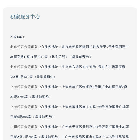
山东省威海市环翠区新威海路89号振华商厦一楼名表维修积家售后服务中心（需提前预约）
山东省潍坊市奎文区东风东街积家售后服务中心（需提前预约）
积家服务中心
山东省枣庄市滕州市北辛路与善国路交叉口积家售后服务中心（需提前预约）
山东省淄博市张店区金晶大道积家售后服务中心（需提前预约）
本文tag：
上海市黄浦区南京东路299号宏伊国际广场写字楼8层806室积家售后服务中心（需提前预约）
北京积家售后服务中心
服务地址：北京市朝阳区建国门外大街甲6号华熙国际中
上海市徐汇区虹桥路3号港汇中心2座37层3705室积家售后服务中心（需提前预约）
心写字楼D座11层1102室（北京总部）（需提前预约）
浙江省杭州市上城区钱江路1366号华润大厦A座5层503-5室积家售后服务中心（需提前预约）
北京积家售后服务中心
服务地址：北京市东城区东长安街1号东方广场写字楼
浙江省湖州市吴兴区劳动路积家售后服务中心（需提前预约）
浙江省嘉兴市南湖区广益路705号嘉兴世界贸易中心A座13层1304室积家售后服务中心（需提前预约）
W3座6层602室（需提前预约）
浙江省金华市金东区东市南街777号金华万达广场4号楼22楼2209室积家售后服务中心（需提前预约）
上海积家售后服务中心
服务地址：上海市徐汇区虹桥路3号港汇中心写字楼2座
浙江省丽水市莲都区解放街积家售后服务中心（需提前预约）
37层3705室（需提前预约）
浙江省宁波市江北区大闸南路500号来福士广场办公楼20层2009室积家售后服务中心（需提前预约）
上海积家售后服务中心
服务地址：上海市黄浦区南京东路299号宏伊国际广场写
浙江省衢州市柯城区上街积家售后服务中心（需提前预约）
字楼8层806室（需提前预约）
浙江省绍兴市越城区胜利东路379号世茂天际中心写字楼8层805室积家售后服务中心（需提前预约）
广州积家售后服务中心
服务地址：广州市天河区天河路230号万菱汇国际中心写
浙江省舟山市定海区解放东路积家售后服务中心（需提前预约）
字楼A塔7层704室（需提前预约） | 广州市越秀区环市东路371-375号世界贸易
澳门特别行政区大堂区议事亭前地（新马路）积家售后服务中心（需提前预约）