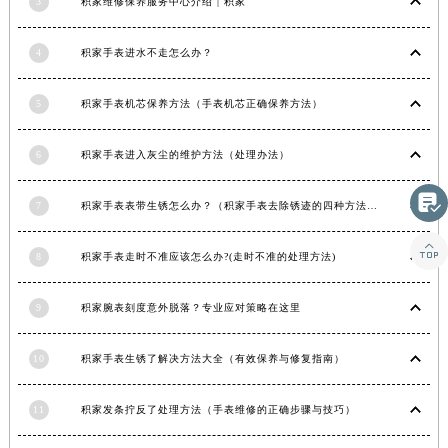
3
积家维修保养服务中心介绍 | 积家
河南省信阳市浉河区东方红大道积家售后服务中心（需提前预约）
河南省许昌市魏都区建安大道与八龙路交叉口积家售后服务中心（需提前预约）
4
积家手表进水不走怎么办？
河南省郑州市二七区民主路10号华润大厦29层2905室积家售后服务中心（需提前预约）
河南省周口市川汇区七一路积家售后服务中心（需提前预约）
5
积家手表机芯保养方法（手表机芯正确保养方法）
河南省驻马店市驿城区乐山大道与置地大道交叉口积家售后服务中心（需提前预约）
6
积家手表进入灰尘的维护方法（处理办法）
湖北省鄂州市鄂城区文星大道积家售后服务中心（需提前预约）
湖北省黄冈市黄州区赤壁大道积家售后服务中心（需提前预约）

7
积家手表表带生锈怎么办？（积家手表去除锈迹的四种方法）
湖北省黄石市黄石港区武汉路积家售后服务中心（需提前预约）
湖北省荆门市东宝中天街步行街积家售后服务中心（需提前预约）

8
积家手表走时不准应该怎么办?(走时不准的处理方法)
湖北省荆州市荆州区荆中路积家售后服务中心（需提前预约）
湖北省十堰市茅箭区人民北路积家售后服务中心（需提前预约）
9
积家腕表刻度意外脱落？专业应对策略在这里
湖北省随州市曾都区青年路积家售后服务中心（需提前预约）
湖北省咸宁市咸安区长安大道积家售后服务中心（需提前预约）
10
积家手表生锈了解决方法大全（有效保养与修复指南）
湖北省襄阳市樊城区长虹路与人民路交叉口积家售后服务中心（需提前预约）
11
积家发条拧反了处理方法（手表维修的正确步骤与技巧）
湖北省孝感市孝南区复兴大道积家售后服务中心（需提前预约）
湖北省宜昌市西陵区夷陵大道与港窑路积家售后服务中心（需提前预约）