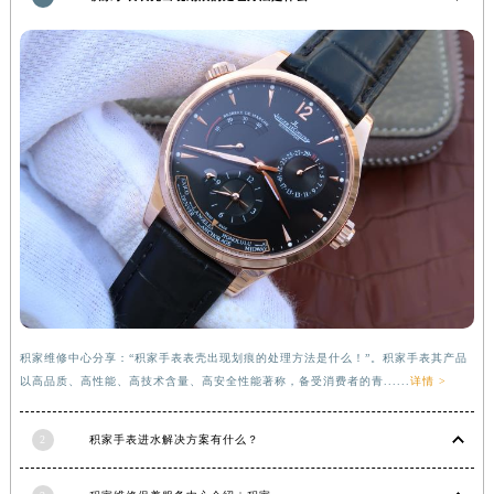
香港特别行政区金钟区中西区金钟道积家售后服务中心（需提前预约）
香港特别行政区九龙区油尖旺区弥敦道积家售后服务中心（需提前预约）
香港特别行政区铜锣湾区湾仔区轩尼诗道积家售后服务中心（需提前预约）
河南省安阳市文峰区解放大道积家售后服务中心（需提前预约）
河南省鹤壁市淇滨区九州路积家售后服务中心（需提前预约）
河南省济源市沁园街道济水大道积家售后服务中心（需提前预约）
河南省焦作市解放区解放路积家售后服务中心（需提前预约）
河南省开封市鼓楼区中山路积家售后服务中心（需提前预约）
河南省洛阳市西工区中州中路与解放路交叉口积家售后服务中心（需提前预约）
河南省漯河市源汇区交通路积家售后服务中心（需提前预约）
河南省南阳市宛城区范蠡东路与南都路交叉口积家售后服务中心（需提前预约）
积家维修中心分享：“积家手表表壳出现划痕的处理方法是什么！”。积家手表其产品
河南省平顶山市卫东区建设路积家售后服务中心（需提前预约）
以高品质、高性能、高技术含量、高安全性能著称，备受消费者的青......
详情 >
河南省濮阳市大华龙区开州路绿城路交叉口积家售后服务中心（需提前预约）
河南省三门峡市湖滨区和平路积家售后服务中心（需提前预约）
2
积家手表进水解决方案有什么？
河南省商丘市梁园区神火大道积家售后服务中心（需提前预约）
河南省新乡市红旗区人民路积家售后服务中心（需提前预约）