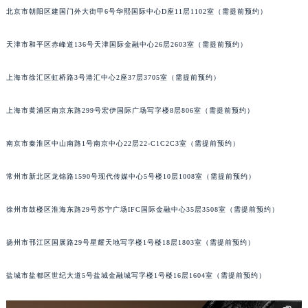
北京市朝阳区建国门外大街甲6号华熙国际中心D座11层1102室（需提前预约）
福州市鼓楼区五四路128-1号恒力城写字楼15层03室（需提前预约）
成都市锦江区人民东路6号SAC东原中心写字楼24层2406B室（需提前预约）
天津市和平区赤峰道136号天津国际金融中心26层2603室（需提前预约）
重庆市江北区观音桥步行街2号融恒时代广场写字楼9层902室（需提前预约）
长沙市芙蓉区定王台街道建湘路393号世茂环球金融中心写字楼（芙蓉广场）10层13室（需提前预约）
上海市徐汇区虹桥路3号港汇中心2座37层3705室（需提前预约）
郑州市二七区铭功路10号华润大厦写字楼29层2905室（需提前预约）
太原市迎泽区解放路15号亨得利名表服务中心（品牌授权店）3层整层（需提前预约）
上海市黄浦区南京东路299号宏伊国际广场写字楼8层806室（需提前预约）
沈阳市沈河区中街路137号亨得利名表服务中心（品牌授权店）1层整层（需提前预约）
南京市秦淮区中山南路1号南京中心22层22-C1C2C3室（需提前预约）
沈阳市沈河区中街路83号亨得利名表服务中心（品牌授权店）1层整层（需提前预约）
乌鲁木齐市天山区红山路26号时代广场（CCMALL）C座17层17-B（需提前预约）
常州市新北区龙锦路1590号现代传媒中心5号楼10层1008室（需提前预约）
温州市鹿城区锦绣路1067号置信广场10层1015室（需提前预约）
哈尔滨市道里区友谊西路600号富力中心T2座写字楼29层03室（需提前预约）
徐州市鼓楼区淮海东路29号苏宁广场IFC国际金融中心35层3508室（需提前预约）
大连市中山区人民路15号国际金融大厦7层G室（需提前预约）
扬州市邗江区国展路29号星耀天地写字楼1号楼18层1803室（需提前预约）
佛山市禅城区季华五路57号万科金融中心C座12层1205室（需提前预约）
东莞市东城街道鸿福东路1号民盈国贸中心T1写字楼9层907室（需提前预约）
盐城市盐都区世纪大道5号盐城金融城写字楼1号楼16层1604室（需提前预约）
无锡市梁溪区人民中路139号恒隆广场写字楼1座11层1104室（需提前预约）
南通市崇川区工农路57号圆融广场写字楼16层1603室（需提前预约）