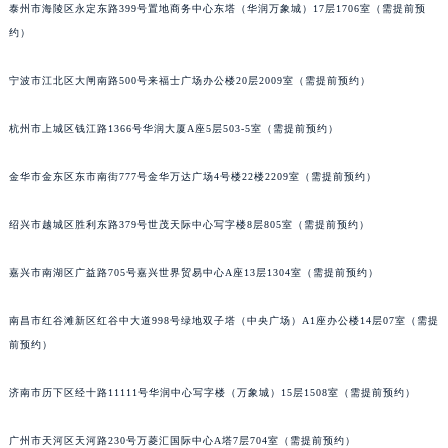
泰州市海陵区永定东路399号置地商务中心东塔（华润万象城）17层1706室（需提前预
甘肃省兰州市七里河区西津西路16号兰州中心写字楼21层2102室（需提前预约）
约）
重庆市解放碑渝中区民权路28号英利国际金融中心写字楼20层01室（需提前预约）
黑龙江省大庆市萨尔图区会战大街积家售后服务中心（需提前预约）
宁波市江北区大闸南路500号来福士广场办公楼20层2009室（需提前预约）
黑龙江省鹤岗市向阳区红军路积家售后服务中心（需提前预约）
杭州市上城区钱江路1366号华润大厦A座5层503-5室（需提前预约）
黑龙江省黑河市爱辉区中央街积家售后服务中心（需提前预约）
黑龙江省鸡西市鸡冠区红军路积家售后服务中心（需提前预约）
金华市金东区东市南街777号金华万达广场4号楼22楼2209室（需提前预约）
黑龙江省佳木斯市向阳区长安路积家售后服务中心（需提前预约）
黑龙江省牡丹江市东安区太平路积家售后服务中心（需提前预约）
绍兴市越城区胜利东路379号世茂天际中心写字楼8层805室（需提前预约）
黑龙江省七台河市桃山区大同街积家售后服务中心（需提前预约）
黑龙江省齐齐哈尔市龙沙区龙华路积家售后服务中心（需提前预约）
嘉兴市南湖区广益路705号嘉兴世界贸易中心A座13层1304室（需提前预约）
黑龙江省双鸭山市尖山区新兴大街积家售后服务中心（需提前预约）
南昌市红谷滩新区红谷中大道998号绿地双子塔（中央广场）A1座办公楼14层07室（需提
黑龙江省绥化市北林区新华街与康庄路交叉口积家售后服务中心（需提前预约）
前预约）
黑龙江省伊春市伊美区通河路积家售后服务中心（需提前预约）
吉林省白城市洮北区明仁南街积家售后服务中心（需提前预约）
济南市历下区经十路11111号华润中心写字楼（万象城）15层1508室（需提前预约）
吉林省白山市浑江区浑江大街积家售后服务中心（需提前预约）
吉林省吉林市船营区河南街积家售后服务中心（需提前预约）
广州市天河区天河路230号万菱汇国际中心A塔7层704室（需提前预约）