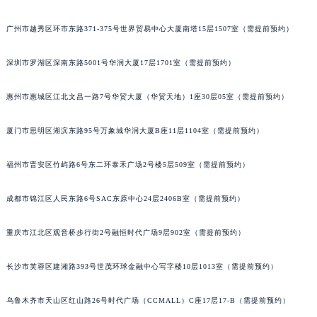
吉林省辽源市龙山区人民大街积家售后服务中心（需提前预约）
广州市越秀区环市东路371-375号世界贸易中心大厦南塔15层1507室（需提前预约）
吉林省梅河口市新华街道梅河大街积家售后服务中心（需提前预约）
吉林省四平市铁东区紫气大路与南九经街交汇处积家售后服务中心（需提前预约）
深圳市罗湖区深南东路5001号华润大厦17层1701室（需提前预约）
吉林省松原市宁江区五环大街积家售后服务中心（需提前预约）
吉林省通化市东昌区环通乡江南大街积家售后服务中心（需提前预约）
惠州市惠城区江北文昌一路7号华贸大厦（华贸天地）1座30层05室（需提前预约）
吉林省延边市延吉市解放路积家售后服务中心（需提前预约）
厦门市思明区湖滨东路95号万象城华润大厦B座11层1104室（需提前预约）
辽宁省鞍山市铁东区站前街积家售后服务中心（需提前预约）
辽宁省本溪市平山区胜利路积家售后服务中心（需提前预约）
福州市晋安区竹屿路6号东二环泰禾广场2号楼5层509室（需提前预约）
辽宁省朝阳市双塔区新华路积家售后服务中心（需提前预约）
辽宁省丹东市振兴区七经街积家售后服务中心（需提前预约）
成都市锦江区人民东路6号SAC东原中心24层2406B室（需提前预约）
辽宁省抚顺市新抚区东一路积家售后服务中心（需提前预约）
辽宁省阜新市海州区解放大街积家售后服务中心（需提前预约）
重庆市江北区观音桥步行街2号融恒时代广场9层902室（需提前预约）
辽宁省葫芦岛市连山区中央路积家售后服务中心（需提前预约）
长沙市芙蓉区建湘路393号世茂环球金融中心写字楼10层1013室（需提前预约）
辽宁省锦州市古塔区中央大街积家售后服务中心（需提前预约）
辽宁省辽阳市白塔区新运大街积家售后服务中心（需提前预约）
乌鲁木齐市天山区红山路26号时代广场（CCMALL）C座17层17-B（需提前预约）
辽宁省盘锦市兴隆台区石油大街积家售后服务中心（需提前预约）