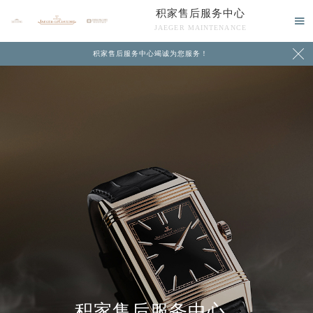
积家售后服务中心

JAEGER MAINTENANCE

积家售后服务中心竭诚为您服务！
中心介绍
联系我们
积家售后服务中心