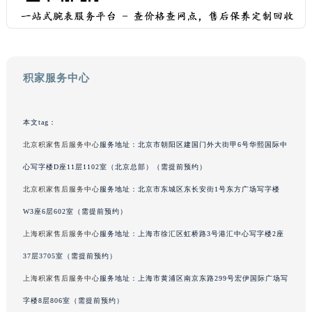
山东省潍坊市奎文区东风东街积家售后服务中心（需提前预约）
山东省枣庄市滕州市北辛路与善国路交叉口积家售后服务中心（需提前预约）
山东省淄博市张店区金晶大道积家售后服务中心（需提前预约）
上海市黄浦区南京东路299号宏伊国际广场写字楼8层806室积家售后服务中心（需提前预约）
积家服务中心
上海市徐汇区虹桥路3号港汇中心2座37层3705室积家售后服务中心（需提前预约）
浙江省杭州市上城区钱江路1366号华润大厦A座5层503-5室积家售后服务中心（需提前预约）
本文tag：
浙江省湖州市吴兴区劳动路积家售后服务中心（需提前预约）
北京积家售后服务中心
服务地址：北京市朝阳区建国门外大街甲6号华熙国际中
浙江省嘉兴市南湖区广益路705号嘉兴世界贸易中心A座13层1304室积家售后服务中心（需提前预约）
心写字楼D座11层1102室（北京总部）（需提前预约）
浙江省金华市金东区东市南街777号金华万达广场4号楼22楼2209室积家售后服务中心（需提前预约）
浙江省丽水市莲都区解放街积家售后服务中心（需提前预约）
北京积家售后服务中心
服务地址：北京市东城区东长安街1号东方广场写字楼
浙江省宁波市江北区大闸南路500号来福士广场办公楼20层2009室积家售后服务中心（需提前预约）
W3座6层602室（需提前预约）
浙江省衢州市柯城区上街积家售后服务中心（需提前预约）
上海积家售后服务中心
服务地址：上海市徐汇区虹桥路3号港汇中心写字楼2座
浙江省绍兴市越城区胜利东路379号世茂天际中心写字楼8层805室积家售后服务中心（需提前预约）
37层3705室（需提前预约）
浙江省舟山市定海区解放东路积家售后服务中心（需提前预约）
上海积家售后服务中心
服务地址：上海市黄浦区南京东路299号宏伊国际广场写
澳门特别行政区大堂区议事亭前地（新马路）积家售后服务中心（需提前预约）
字楼8层806室（需提前预约）
澳门特别行政区风顺堂区南湾大马路积家售后服务中心（需提前预约）