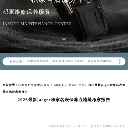
积家维修保养服务
JAEGER MAINTENANCE CENTER
2026年8月积家中国区售后服务网络优化升级公告
2026年8月积家全国官方售后客户服务热线：400-992-0312
积家官方全国统一服务热线400-992-0312，服务覆盖中国大陆、香港、澳门、台湾全部区域（非大陆需加拨“+86”）
▲
官网公告>
2026年8月积家售后服务中心最新网点地址：
▼
北京市朝阳区建国门外大街甲6号华熙国际中心写字楼D座11层1102室（北京总部）（需提前预约）
北京市东城区东长安街1号东方广场写字楼W3座6层602室（需提前预约）
当前位置：
积家售后维修中心服务
>
问题/知识/资讯
>
北京
> 2026最新jaeger积家名表保
天津市和平区赤峰道136号天津国际金融中心写字楼26层2603室（需提前预约）
养点地址考察报告
上海市徐汇区虹桥路3号港汇中心写字楼2座37层3705室（需提前预约）
2026最新jaeger积家名表保养点地址考察报告
上海市黄浦区南京东路299号宏伊国际广场写字楼8层806室（需提前预约）
南京市秦淮区中山南路1号（新街口）南京中心写字楼22层C1-1室（需提前预约）
常州市新北区龙锦路1590号现代传媒中心写字楼5号楼10层1008室（需提前预约）
徐州市鼓楼区淮海东路29号苏宁广场IFC国际金融中心写字楼35层3508室（需提前预约）
【积家维修】2026年5月21日，通过官方官网以及实地探