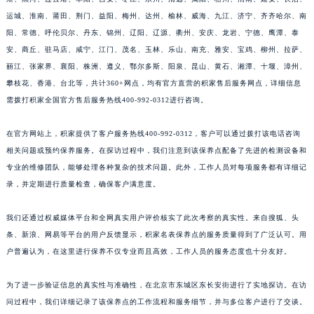
福建省三明市三元区东乾二路积家售后服务中心（需提前预约）
运城、淮南、莆田、荆门、益阳、梅州、达州、榆林、威海、九江、济宁、齐齐哈尔、南
阳、常德、呼伦贝尔、丹东、锦州、辽阳、辽源、衢州、安庆、龙岩、宁德、鹰潭、泰
福建省漳州市龙文区步港路积家售后服务中心（需提前预约）
安、商丘、驻马店、咸宁、江门、茂名、玉林、乐山、南充、雅安、宝鸡、柳州、拉萨、
江苏省常州市新北区龙锦路1590号现代传媒中心5号楼10层1008室积家售后服务中心（需提前预约）
丽江、张家界、襄阳、株洲、遵义、鄂尔多斯、阳泉、昆山、黄石、湘潭、十堰、漳州、
江苏省淮安市清江浦区淮海北路积家售后服务中心（需提前预约）
攀枝花、香港、台北等，共计360+网点，均有官方直营的积家售后服务网点，详细信息
江苏省连云港市海州区通灌北路积家售后服务中心（需提前预约）
需拨打积家全国官方售后服务热线400-992-0312进行咨询。
江苏省南京市秦淮区中山南路1号南京中心22层22-C1-C3室积家售后服务中心（需提前预约）
江苏省宿迁市宿城区西湖路积家售后服务中心（需提前预约）
在官方网站上，积家提供了客户服务热线400-992-0312，客户可以通过拨打该电话咨询
相关问题或预约保养服务。在探访过程中，我们注意到该保养点配备了先进的检测设备和
江苏省泰州市海陵区永定东路399号置地商务中心东塔（华润万象城）17层1706室积家售后服务中心（需提前预约）
专业的维修团队，能够处理各种复杂的技术问题。此外，工作人员对每项服务都有详细记
江苏省徐州市鼓楼区淮海东路29号苏宁广场IFC国际金融中心35层3508室积家售后服务中心（需提前预约）
录，并定期进行质量检查，确保客户满意度。
江苏省盐城市盐都区世纪大道5号盐城金融城写字楼1号楼16层1604室积家售后服务中心（需提前预约）
江苏省扬州市邗江区国展路29号星耀天地写字楼1号楼18层1803室积家售后服务中心（需提前预约）
我们还通过权威媒体平台和全网真实用户评价核实了此次考察的真实性。来自搜狐、头
江苏省镇江市京口区中山东路积家售后服务中心（需提前预约）
条、新浪、网易等平台的用户反馈显示，积家名表保养点的服务质量得到了广泛认可。用
江西省抚州市临川区赣东大道积家售后服务中心（需提前预约）
户普遍认为，在这里进行保养不仅专业而且高效，工作人员的服务态度也十分友好。
江西省赣州市章贡区文清路积家售后服务中心（需提前预约）
为了进一步验证信息的真实性与准确性，在北京市东城区东长安街进行了实地探访。在访
江西省吉安市吉州区井冈山大道积家售后服务中心（需提前预约）
问过程中，我们详细记录了该保养点的工作流程和服务细节，并与多位客户进行了交谈。
江西省景德镇市珠山区珠山中路积家售后服务中心（需提前预约）