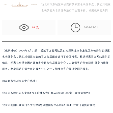
访北京市东城区东长安街的积家名表保养点，我们对积家
扬州市邗江区国展路29号星耀天地写字楼1号楼18层1803室（需提前预约）
名表的官方售后服务进行了全面考察。根据积家官方网站
盐城市盐都区世纪大道5号盐城金融城写字楼1号楼16层1604室（需提前预约）
提供的信息，积家在全球范围内拥有多个官方售后服务
泰州市海陵区永定东路399号置地商务中心东塔写字楼（华润万象城）17层1706室（需提前预约）
中…

宁波市江北区大闸南路500号来福士广场办公楼20层2009室（需提前预约）
84 次
2026-05-21
杭州市上城区钱江路1366号华润大厦写字楼A座5层503-5室（需提前预约）
金华市金东区东市南街777号金华万达广场写字楼4号楼22层2209室（需提前预约）
绍兴市越城区胜利东路379号世茂天际中心写字楼8层805室（需提前预约）
【
积家维修】2026年5月21日，通过官方官网以及实地探访北京市东城区东长安街的积家
嘉兴市南湖区广益路705号嘉兴世界贸易中心写字楼A座13层1304室（需提前预约）
名表保养点，我们对积家名表的官方售后服务进行了全面考察。根据积家官方网站提供的
南昌市红谷滩新区红谷中大道998号绿地双子塔（中央广场）A1座办公楼14层07室（需提前预约）
信息，积家在全球范围内拥有多个官方售后服务中心，以确保客户能够获得 保养与维修
济南市历下区经十路11111号华润中心写字楼（万象城）15层1508室（需提前预约）
服务。此次探访的保养点为服务中心之一，能够为客户提供全面的服务。
广州市天河区天河路230号万菱汇国际中心写字楼A塔7层704室（需提前预约）
积家官方售后服务中心地址：
广州市越秀区环市东路371-375号世界贸易中心大厦南塔写字楼15层07室（需提前预约）
深圳市罗湖区深南东路5001号华润大厦写字楼17层1701室（需提前预约）
北京市东城区东长安街1号王府井东方广场W3座6层602室（需提前预约）
惠州市惠城区江北文昌一路7号华贸大厦写字楼1座30层05室（需提前预约）
厦门市思明区湖滨东路95号华润大厦写字楼B座11层1104室（需提前预约）
北京市朝阳区建国门外大街甲6号华熙国际中心D座11层1102室（需提前预约）
福州市鼓楼区五四路128-1号恒力城写字楼15层03室（需提前预约）