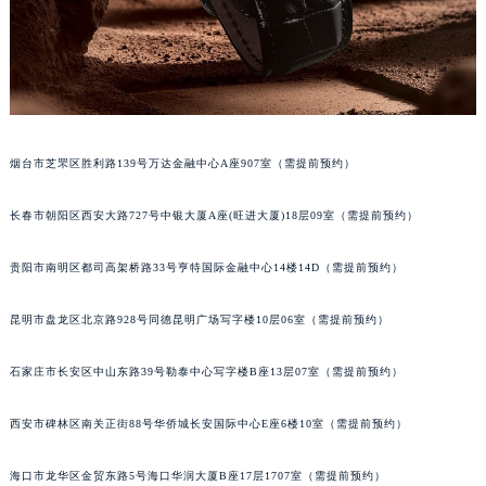
内蒙古自治区兴安盟市乌兰浩特市兴安大街积家售后服务中心（需提前预约）
山西省大同市平城区迎宾街积家售后服务中心（需提前预约）
山西省晋城市城区黄华街积家售后服务中心（需提前预约）
山西省晋中市榆次区顺城街积家售后服务中心（需提前预约）
山西省临汾市尧都区解放路积家售后服务中心（需提前预约）
烟台市芝罘区胜利路139号万达金融中心A座907室（需提前预约）
山西省吕梁市离石区永宁中路与建设街交叉口积家售后服务中心（需提前预约）
山西省朔州市朔城区怡西路与鄯阳西街交汇处积家售后服务中心（需提前预约）
长春市朝阳区西安大路727号中银大厦A座(旺进大厦)18层09室（需提前预约）
山西省忻州市忻府区和平东街与七一南路交叉口积家售后服务中心（需提前预约）
山西省阳泉市郊区平阳东街与新城大道交叉口积家售后服务中心（需提前预约）
贵阳市南明区都司高架桥路33号亨特国际金融中心14楼14D（需提前预约）
山西省运城市盐湖区河东街积家售后服务中心（需提前预约）
昆明市盘龙区北京路928号同德昆明广场写字楼10层06室（需提前预约）
山西省长治市潞州区英雄中路积家售后服务中心（需提前预约）
山西省太原市迎泽区迎泽街道解放路15号亨得利名表维修授权店3楼积家售后服务中心（需提前预约）
石家庄市长安区中山东路39号勒泰中心写字楼B座13层07室（需提前预约）
天津市和平区赤峰道136号天津国际金融中心26层2603室积家售后服务中心（需提前预约）
安徽省安庆市迎江区人民路积家售后服务中心（需提前预约）
西安市碑林区南关正街88号华侨城长安国际中心E座6楼10室（需提前预约）
安徽省蚌埠市蚌山区淮河路积家售后服务中心（需提前预约）
海口市龙华区金贸东路5号海口华润大厦B座17层1707室（需提前预约）
安徽省亳州市谯城区魏武大道积家售后服务中心（需提前预约）