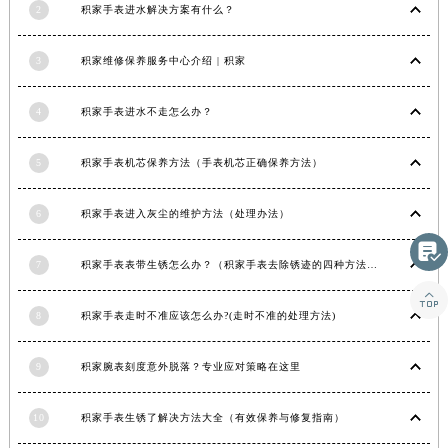
2
积家手表进水解决方案有什么？
河南省许昌市魏都区建安大道与八龙路交叉口积家售后服务中心（需提前预约）
河南省郑州市二七区民主路10号华润大厦29层2905室积家售后服务中心（需提前预约）
3
积家维修保养服务中心介绍 | 积家
河南省周口市川汇区七一路积家售后服务中心（需提前预约）
河南省驻马店市驿城区乐山大道与置地大道交叉口积家售后服务中心（需提前预约）
4
积家手表进水不走怎么办？
湖北省鄂州市鄂城区文星大道积家售后服务中心（需提前预约）
湖北省黄冈市黄州区赤壁大道积家售后服务中心（需提前预约）
5
积家手表机芯保养方法（手表机芯正确保养方法）
湖北省黄石市黄石港区武汉路积家售后服务中心（需提前预约）
6
积家手表进入灰尘的维护方法（处理办法）
湖北省荆门市东宝中天街步行街积家售后服务中心（需提前预约）
湖北省荆州市荆州区荆中路积家售后服务中心（需提前预约）

7
积家手表表带生锈怎么办？（积家手表去除锈迹的四种方法）
湖北省十堰市茅箭区人民北路积家售后服务中心（需提前预约）

湖北省随州市曾都区青年路积家售后服务中心（需提前预约）
8
积家手表走时不准应该怎么办?(走时不准的处理方法)
湖北省咸宁市咸安区长安大道积家售后服务中心（需提前预约）
湖北省襄阳市樊城区长虹路与人民路交叉口积家售后服务中心（需提前预约）
9
积家腕表刻度意外脱落？专业应对策略在这里
湖北省孝感市孝南区复兴大道积家售后服务中心（需提前预约）
湖北省宜昌市西陵区夷陵大道与港窑路积家售后服务中心（需提前预约）
10
积家手表生锈了解决方法大全（有效保养与修复指南）
湖南省常德市武陵区人民路积家售后服务中心（需提前预约）