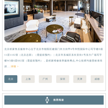
广西壮族自治区贺州市八步区城东街道灵峰南路积家售后服务中心（需提前预约）
广西壮族自治区来宾市兴宾区桂中大道积家售后服务中心（需提前预约）
广西壮族自治区柳州市城中区中山中路积家售后服务中心（需提前预约）
广西壮族自治区钦州市钦南区金海湾东大街积家售后服务中心（需提前预约）
广西壮族自治区梧州市万秀区龙湖镇高旺路积家售后服务中心（需提前预约）
广西壮族自治区玉林市玉州区金玉路积家售后服务中心（需提前预约）
海南省儋州市儋州市那大镇兰洋北路积家售后服务中心（需提前预约）
北京积家售后服务中心位于北京市朝阳区建国门外大街甲6号华熙国际中心写字楼D座
上
海南省东方市八所镇解放西路积家售后服务中心（需提前预约）
11层1102室（北京总部）（需提前预约） | 北京市东城区东长安街1号东方广场写字
（
海南省琼海市嘉积镇东风路积家售后服务中心（需提前预约）
楼W3座6层602室（需提前预约），是积家维修保养服务网点,中心技师均接受标准培
前
海南省三沙市西沙区西沙群岛永兴岛北京路积家售后服务中心（需提前预约）
训....
详情 >
海南省三亚市吉阳区迎宾路积家售后服务中心（需提前预约）
海南省万宁市万城镇解放路积家售后服务中心（需提前预约）
北京
上海
广州
深圳
天津
成都
海南省文昌市文城镇教育东路积家售后服务中心（需提前预约）
海南省五指山市通什镇三月三大道积家售后服务中心（需提前预约）
香港特别行政区尖沙咀区油尖旺区广东道积家售后服务中心（需提前预约）
推荐阅读
香港特别行政区金钟区中西区金钟道积家售后服务中心（需提前预约）