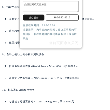
河南省开封市鼓楼区中山路积家售后服务中心（需提前预约）
8、精密车铣加工修复设备
河南省洛阳市西工区中州中路与解放路交叉口积家售后服务中心（需提前预约）
400-992-0312
提交服务
河南省漯河市源汇区交通路积家售后服务中心（需提前预约）
（1）全套复合精密钟表车床（带铣磨附件）Bergeon 5412-B-C，约146000元
河南省南阳市宛城区范蠡东路与南都路交叉口积家售后服务中心（需提前预约）
客服在线时间：8:00-22:00
温馨提示：为节省您的时间，建议尽早预约可
（2）液压精密压盖工作站Bergeon 5500，约19500元
河南省平顶山市卫东区建设路积家售后服务中心（需提前预约）
免排队，非在线时间的预约将在客服上线后联
系您
河南省濮阳市大华龙区开州路绿城路交叉口积家售后服务中心（需提前预约）
当前页面永久关闭
（3）德国精密微型加工车床Boley 50，约122000元
河南省三门峡市湖滨区和平路积家售后服务中心（需提前预约）
河南省商丘市梁园区神火大道积家售后服务中心（需提前预约）
9、自动上链动力储备模拟测试设备
河南省新乡市红旗区人民路积家售后服务中心（需提前预约）
（1）恒温多功能摇表仪Witschi Watch Wind 800，约216000元
河南省信阳市浉河区东方红大道积家售后服务中心（需提前预约）
河南省许昌市魏都区建安大道与八龙路交叉口积家售后服务中心（需提前预约）
（2）高端复杂功能摇表工作站Chronowind CW-12，约168000元
河南省郑州市二七区民主路10号华润大厦29层2905室积家售后服务中心（需提前预约）
河南省周口市川汇区七一路积家售后服务中心（需提前预约）
10、机芯退磁故障修复设备
河南省驻马店市驿城区乐山大道与置地大道交叉口积家售后服务中心（需提前预约）
湖北省鄂州市鄂城区文星大道积家售后服务中心（需提前预约）
（1）专业机芯退磁工作站Witschi Demag 300，约132000元
湖北省黄冈市黄州区赤壁大道积家售后服务中心（需提前预约）