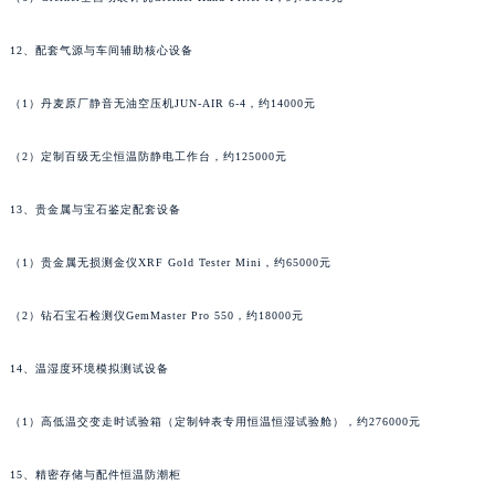
湖南省益阳市赫山区桃花仑路积家售后服务中心（需提前预约）
12、配套气源与车间辅助核心设备
湖南省永州市冷水滩区永州大道与中兴路交叉口积家售后服务中心（需提前预约）
湖南省岳阳市岳阳楼区东茅岭路积家售后服务中心（需提前预约）
（1）丹麦原厂静音无油空压机JUN-AIR 6-4，约14000元
湖南省张家界市永定区解放路积家售后服务中心（需提前预约）
湖南省长沙市芙蓉区建湘路393号世茂环球金融中心写字楼10层1013室积家售后服务中心（需提前预约）
（2）定制百级无尘恒温防静电工作台，约125000元
湖南省株洲市芦淞区建设南路积家售后服务中心（需提前预约）
甘肃省白银市白银区北京路积家售后服务中心（需提前预约）
13、贵金属与宝石鉴定配套设备
甘肃省定西市安定区解放路积家售后服务中心（需提前预约）
（1）贵金属无损测金仪XRF Gold Tester Mini，约65000元
甘肃省敦煌市沙州镇阳关中路积家售后服务中心（需提前预约）
甘肃省合作市人民街积家售后服务中心（需提前预约）
（2）钻石宝石检测仪GemMaster Pro 550，约18000元
甘肃省嘉峪关市雄关区新华中路积家售后服务中心（需提前预约）
甘肃省金昌市金川区北京路积家售后服务中心（需提前预约）
14、温湿度环境模拟测试设备
甘肃省酒泉市肃州区西大街积家售后服务中心（需提前预约）
（1）高低温交变走时试验箱（定制钟表专用恒温恒湿试验舱），约276000元
甘肃省临夏市城南街道团结路积家售后服务中心（需提前预约）
甘肃省陇南市武都区人民路积家售后服务中心（需提前预约）
15、精密存储与配件恒温防潮柜
甘肃省平凉市崆峒区西大街积家售后服务中心（需提前预约）