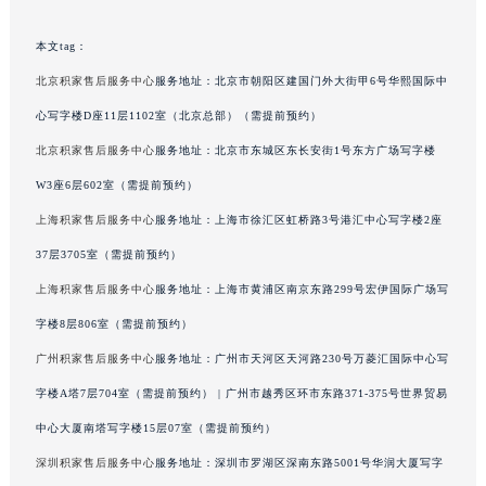
本文tag：
北京积家售后服务中心
服务地址：北京市朝阳区建国门外大街甲6号华熙国际中
心写字楼D座11层1102室（北京总部）（需提前预约）
北京积家售后服务中心
服务地址：北京市东城区东长安街1号东方广场写字楼
W3座6层602室（需提前预约）
上海积家售后服务中心
服务地址：上海市徐汇区虹桥路3号港汇中心写字楼2座
37层3705室（需提前预约）
上海积家售后服务中心
服务地址：上海市黄浦区南京东路299号宏伊国际广场写
字楼8层806室（需提前预约）
广州积家售后服务中心
服务地址：广州市天河区天河路230号万菱汇国际中心写
字楼A塔7层704室（需提前预约） | 广州市越秀区环市东路371-375号世界贸易
中心大厦南塔写字楼15层07室（需提前预约）
深圳积家售后服务中心
服务地址：深圳市罗湖区深南东路5001号华润大厦写字