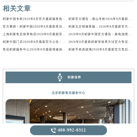
相关文章
积家中国专柜2026年8月官方最新服务热线公告
积家官方通告：唐山专柜2026年8月最新全国统一热线电话，服务客户
官方重磅！积家中国2026年8月最新售后公告：表蒙更换服务价格与服务周期，客服在线解答！
积家北京维修客服：2026年8月最新官方售后保养服务及网点地址信息公示公告
上海积家售后保养电话2026年8月最新官方权威公示信息｜售后服务网点地址公告
2026年8月积家中国官方通告：换电池维修服务价格周期，客户售后保养最新公示
积家中国门店2026年8月最新官方公告：权威售后维修保养服务网点与地址信息一览
2026年8月最新积家管保养方法官方售后公告及权威信息公示通知
售后积家服务中心2026年8月最新维修保养服务公告及官方权威网点地址信息公示
积家手表表玻璃2026年8月最新官方售后维修保养服务公告及权威信息公示
积家保养
北京积家售后服务中心

400-992-0312