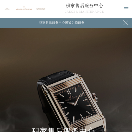
积家售后服务中心

JAEGER MAINTENANCE

积家售后服务中心竭诚为您服务！
中心介绍
联系我们
2026年8月积家中国区售后服务网络优化升级公告
积家售后服务中心
2026年8月积家全国官方售后客户服务热线：400-992-0312