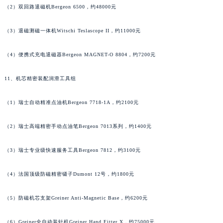
（2）双回路退磁机Bergeon 6500，约48000元
湖北省黄石市黄石港区武汉路积家售后服务中心（需提前预约）
湖北省荆门市东宝中天街步行街积家售后服务中心（需提前预约）
（3）退磁测磁一体机Witschi Teslascope II，约11000元
湖北省荆州市荆州区荆中路积家售后服务中心（需提前预约）
湖北省十堰市茅箭区人民北路积家售后服务中心（需提前预约）
（4）便携式充电退磁器Bergeon MAGNET-O 8804，约7200元
湖北省随州市曾都区青年路积家售后服务中心（需提前预约）
11、机芯精密装配润滑工具组
湖北省咸宁市咸安区长安大道积家售后服务中心（需提前预约）
湖北省襄阳市樊城区长虹路与人民路交叉口积家售后服务中心（需提前预约）
（1）瑞士自动精准点油机Bergeon 7718-1A，约2100元
湖北省孝感市孝南区复兴大道积家售后服务中心（需提前预约）
湖北省宜昌市西陵区夷陵大道与港窑路积家售后服务中心（需提前预约）
（2）瑞士高端精密手动点油笔Bergeon 7013系列，约1400元
湖南省常德市武陵区人民路积家售后服务中心（需提前预约）
湖南省郴州市北湖区国庆北路积家售后服务中心（需提前预约）
（3）瑞士专业级快速服务工具Bergeon 7812，约3100元
湖南省衡阳市雁峰区解放路积家售后服务中心（需提前预约）
（4）法国顶级防磁精密镊子Dumont 12号，约1800元
湖南省怀化市鹤城区迎丰中路积家售后服务中心（需提前预约）
湖南省娄底市娄星区长青街积家售后服务中心（需提前预约）
（5）防磁机芯支架Greiner Anti-Magnetic Base，约6200元
湖南省邵阳市双清区东风路积家售后服务中心（需提前预约）
湖南省湘潭市雨湖区莲城大道积家售后服务中心（需提前预约）
（6）Greiner全自动装针机Greiner Hand Fitter X，约75000元