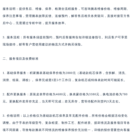
新疆维吾尔自治区石河子市北二路积家售后服务中心（需提前预约）
服务说明：提供售后、维修、保养、检测全流程服务，可咨询腕表维修价格、维修周期、
新疆维吾尔自治区双河市光明路积家售后服务中心（需提前预约）
保养注意事项，受理腕表故障反馈、送修预约，解答售后相关各类疑问，直接对接官方售
新疆维吾尔自治区塔城市塔城地区闻琴路积家售后服务中心（需提前预约）
后中心，无需通过专柜中转，提升服务效率。
新疆维吾尔自治区铁门关市兴疆路积家售后服务中心（需提前预约）
3. 服务流程：所有服务须提前预约，预约后客服将告知详细送修指引。到店客户可享受
新疆维吾尔自治区图木舒克市图木舒克市中兴街积家售后服务中心（需提前预约）
现场接待，邮寄客户需使用建议的物流方式并购买保险。
新疆维吾尔自治区吐鲁番市高昌区文化中路文化中路积家售后服务中心（需提前预约）
新疆维吾尔自治区乌苏市乌鲁木齐北路积家售后服务中心（需提前预约）
二、服务项目及收费标准
新疆维吾尔自治区五家渠市长征西街积家售后服务中心（需提前预约）
新疆维吾尔自治区新星市东风路积家售后服务中心（需提前预约）
1. 基础保养服务：积家腕表基础保养价格为2880元（基础款机芯保养，含拆解、清洗、
润滑、组装、调校）。保养完成需3至5个工作日，复杂机芯或特殊表款时间可能延长。
新疆维吾尔自治区伊宁市解放西路积家售后服务中心（需提前预约）
贵州省安顺市西秀区中华南路积家售后服务中心（需提前预约）
2. 配件更换服务：原装皮表带价格为4680元，换表蒙价格为3380元，换电池价格为780
贵州省毕节市七星关区松山路积家售后服务中心（需提前预约）
元。更换配件若库存充足，当天即可完成；若无库存，需等待配件到货约3天左右。
贵州省六盘水市钟山区钟山大道积家售后服务中心（需提前预约）
贵州省黔东南苗族侗族自治州凯里市北京西路积家售后服务中心（需提前预约）
3. 价格说明：以上价格仅为基础款机芯保养及常见配件价格，所有价格会根据活动变化
贵州省黔西南布依族苗族自治州兴义市大道与桔香路交汇处积家售后服务中心（需提前预约）
调整。由于手表的等级型号、复杂程度、制作工艺、配件材质、损坏情况及服务项目等各
项不同因素，导致每款腕表不同情况的维修保养报价无法统一，详细的报价需要您向客服
贵州省铜仁市碧江区民主路积家售后服务中心（需提前预约）