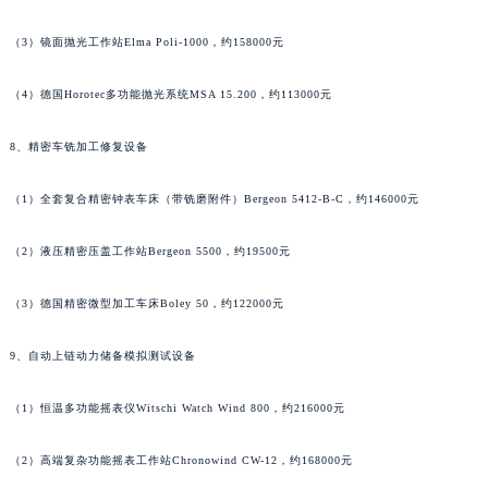
香港特别行政区九龙区油尖旺区弥敦道积家售后服务中心（需提前预约）
（3）镜面抛光工作站Elma Poli-1000，约158000元
香港特别行政区铜锣湾区湾仔区轩尼诗道积家售后服务中心（需提前预约）
河南省安阳市文峰区解放大道积家售后服务中心（需提前预约）
（4）德国Horotec多功能抛光系统MSA 15.200，约113000元
河南省鹤壁市淇滨区九州路积家售后服务中心（需提前预约）
河南省济源市沁园街道济水大道积家售后服务中心（需提前预约）
8、精密车铣加工修复设备
河南省焦作市解放区解放路积家售后服务中心（需提前预约）
（1）全套复合精密钟表车床（带铣磨附件）Bergeon 5412-B-C，约146000元
河南省开封市鼓楼区中山路积家售后服务中心（需提前预约）
河南省洛阳市西工区中州中路与解放路交叉口积家售后服务中心（需提前预约）
（2）液压精密压盖工作站Bergeon 5500，约19500元
河南省漯河市源汇区交通路积家售后服务中心（需提前预约）
河南省南阳市宛城区范蠡东路与南都路交叉口积家售后服务中心（需提前预约）
（3）德国精密微型加工车床Boley 50，约122000元
河南省平顶山市卫东区建设路积家售后服务中心（需提前预约）
河南省濮阳市大华龙区开州路绿城路交叉口积家售后服务中心（需提前预约）
9、自动上链动力储备模拟测试设备
河南省三门峡市湖滨区和平路积家售后服务中心（需提前预约）
（1）恒温多功能摇表仪Witschi Watch Wind 800，约216000元
河南省商丘市梁园区神火大道积家售后服务中心（需提前预约）
河南省新乡市红旗区人民路积家售后服务中心（需提前预约）
（2）高端复杂功能摇表工作站Chronowind CW-12，约168000元
河南省信阳市浉河区东方红大道积家售后服务中心（需提前预约）