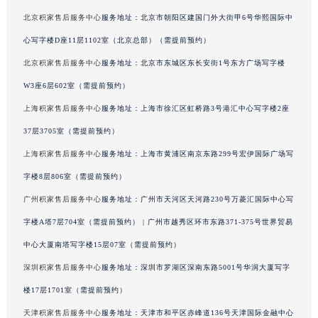
北京积家售后服务中心
服务地址：北京市朝阳区建国门外大街甲6号华熙国际中
心写字楼D座11层1102室（北京总部）（需提前预约）
北京积家售后服务中心
服务地址：北京市东城区东长安街1号东方广场写字楼
W3座6层602室（需提前预约）
上海积家售后服务中心
服务地址：上海市徐汇区虹桥路3号港汇中心写字楼2座
37层3705室（需提前预约）
上海积家售后服务中心
服务地址：上海市黄浦区南京东路299号宏伊国际广场写
字楼8层806室（需提前预约）
广州积家售后服务中心
服务地址：广州市天河区天河路230号万菱汇国际中心写
字楼A塔7层704室（需提前预约） | 广州市越秀区环市东路371-375号世界贸易
中心大厦南塔写字楼15层07室（需提前预约）
深圳积家售后服务中心
服务地址：深圳市罗湖区深南东路5001号华润大厦写字
楼17层1701室（需提前预约）
天津积家售后服务中心
服务地址：天津市和平区赤峰道136号天津国际金融中心