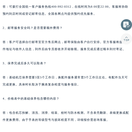
云南省玉溪市红塔区南北大街积家售后服务中心（需提前预约）
答：可拨打全国统一客户服务热线400-992-0312，在线时间为8:00至22:00。客服将协助
云南省昭通市昭阳区青年路积家售后服务中心（需提前预约）
预约到店时间或登记邮寄信息。全国各网点均提供预约优先服务。
台湾省台北市万华区中华路积家售后服务中心（需提前预约）

2、邮寄服务安全吗？是否需要额外费用？
台湾省新北市板桥区文化路积家售后服务中心（需提前预约）

台湾省桃园市中坜区中丰路积家售后服务中心（需提前预约）
答：客户可选择自行邮寄至官方售后网点，邮寄保险由客户自行安排。官方客服将提供收
台湾省台中市西屯区文华路积家售后服务中心（需提前预约）
件地址与收件人信息，到件后由专员签收并开箱验视。服务完成后通过顺丰到付寄还。
台湾省台南市中西区国华街积家售后服务中心（需提前预约）
台湾省高雄市新兴区五福路积家售后服务中心（需提前预约）
3、保养完成后多久可以取表？
台湾省基隆市仁爱区仁三路积家售后服务中心（需提前预约）
答：基础机芯保养需要3至5个工作日，换配件服务通常需3个工作日左右。有配件当天可
台湾省新竹市东区中正路积家售后服务中心（需提前预约）
完成更换。具体时长取决于腕表复杂程度与服务项目。
台湾省嘉义市东区文化路积家售后服务中心（需提前预约）
重庆市江北区观音桥步行街2号融恒时代广场9层902室积家售后服务中心（需提前预约）
4、价格表中的基础保养包含哪些内容？
新疆维吾尔自治区乌鲁木齐市天山区红山路26号时代广场（CCMALL）C座17层17-B积家售后服务中心（需提前预约）
浙江省温州市鹿城区锦绣路1067号置信广场10层1015室积家售后服务中心（需提前预约）
答：包含机芯拆解、清洗、润滑、组装、校时与防水检测。不含表壳翻新、表镜更换或配
件更换费用。由于手表的等级型号与损坏程度不同，详细报价需咨询客服。
黑龙江省哈尔滨市道里区友谊西路600号富力中心T2座写字楼29层03室室积家售后服务中心（需提前预约）
辽宁省大连市中山区人民路15号国际金融大厦7层G室积家售后服务中心（需提前预约）