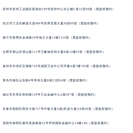
安徽省池州市贵池区长江路积家售后服务中心（需提前预约）
苏州市苏州工业园区星港街199号苏州中心办公楼C座22层08室（需提前预约）
安徽省滁州市琅琊区南谯北路积家售后服务中心（需提前预约）
安徽省阜阳市颍州区颍州北路积家售后服务中心（需提前预约）
武汉市江汉区解放大道686号世界贸易大厦38层09室（需提前预约）
安徽省淮北市相山区淮海路积家售后服务中心（需提前预约）
南宁市青秀区金湖路59号地王大厦12楼1224室（需提前预约）
安徽省淮南市田家庵区国庆中路积家售后服务中心（需提前预约）
安徽省黄山市屯溪区黄山西路积家售后服务中心（需提前预约）
合肥市蜀山区潜山路111号万象城华润大厦B座12楼03室（需提前预约）
安徽省六安市金安区解放中路积家售后服务中心（需提前预约）
安徽省马鞍山市雨山区湖南西路积家售后服务中心（需提前预约）
泉州市丰泽区宝洲路729号浦西万达中心写字楼A座7楼709室（需提前预约）
安徽省宿州市埇桥区人民中路积家售后服务中心（需提前预约）
安徽省铜陵市铜官区石城大道积家售后服务中心（需提前预约）
青岛市南区山东路6号华润大厦B座22层04室（需提前预约）
安徽省芜湖市镜湖区中山路步行街积家售后服务中心（需提前预约）
烟台市芝罘区胜利路139号万达金融中心A座907室（需提前预约）
安徽省宣城市宣州区叠嶂西路积家售后服务中心（需提前预约）
福建省龙岩市新罗区九一南路积家售后服务中心（需提前预约）
长春市朝阳区西安大路727号中银大厦A座(旺进大厦)18层09室（需提前预约）
福建省南平市建阳区人民西路积家售后服务中心（需提前预约）
福建省宁德市蕉城区天湖东路积家售后服务中心（需提前预约）
贵阳市南明区都司高架桥路33号亨特国际金融中心14楼14D（需提前预约）
福建省莆田市城厢区霞林街道荔华东大道积家售后服务中心（需提前预约）