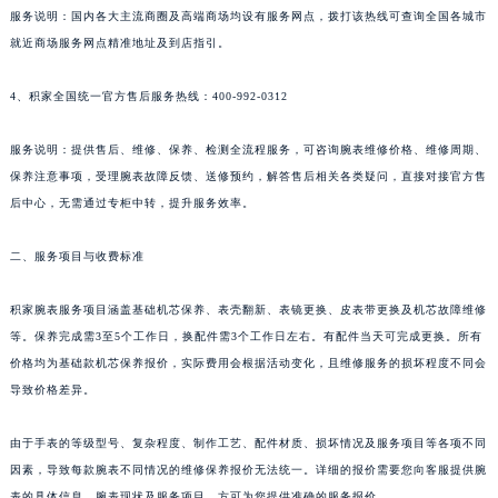
服务说明：国内各大主流商圈及高端商场均设有服务网点，拨打该热线可查询全国各城市
新疆维吾尔自治区克拉玛依市克拉玛依区友谊路积家售后服务中心（需提前预约）
就近商场服务网点精准地址及到店指引。
新疆维吾尔自治区库车市库车市文化东路积家售后服务中心（需提前预约）
新疆维吾尔自治区库尔勒市库尔勒市人民东路积家售后服务中心（需提前预约）
4、积家全国统一官方售后服务热线：400-992-0312
新疆维吾尔自治区奎屯市团结西街积家售后服务中心（需提前预约）
新疆维吾尔自治区昆玉市昆泉街积家售后服务中心（需提前预约）
服务说明：提供售后、维修、保养、检测全流程服务，可咨询腕表维修价格、维修周期、
新疆维吾尔自治区沙湾市三道河子镇世纪大道南路积家售后服务中心（需提前预约）
保养注意事项，受理腕表故障反馈、送修预约，解答售后相关各类疑问，直接对接官方售
后中心，无需通过专柜中转，提升服务效率。
新疆维吾尔自治区石河子市北二路积家售后服务中心（需提前预约）
新疆维吾尔自治区双河市光明路积家售后服务中心（需提前预约）
二、服务项目与收费标准
新疆维吾尔自治区塔城市塔城地区闻琴路积家售后服务中心（需提前预约）
新疆维吾尔自治区铁门关市兴疆路积家售后服务中心（需提前预约）
积家腕表服务项目涵盖基础机芯保养、表壳翻新、表镜更换、皮表带更换及机芯故障维修
新疆维吾尔自治区图木舒克市图木舒克市中兴街积家售后服务中心（需提前预约）
等。保养完成需3至5个工作日，换配件需3个工作日左右。有配件当天可完成更换。所有
新疆维吾尔自治区吐鲁番市高昌区文化中路文化中路积家售后服务中心（需提前预约）
价格均为基础款机芯保养报价，实际费用会根据活动变化，且维修服务的损坏程度不同会
导致价格差异。
新疆维吾尔自治区乌苏市乌鲁木齐北路积家售后服务中心（需提前预约）
新疆维吾尔自治区五家渠市长征西街积家售后服务中心（需提前预约）
由于手表的等级型号、复杂程度、制作工艺、配件材质、损坏情况及服务项目等各项不同
新疆维吾尔自治区新星市东风路积家售后服务中心（需提前预约）
因素，导致每款腕表不同情况的维修保养报价无法统一。详细的报价需要您向客服提供腕
新疆维吾尔自治区伊宁市解放西路积家售后服务中心（需提前预约）
表的具体信息、腕表现状及服务项目，方可为您提供准确的服务报价。