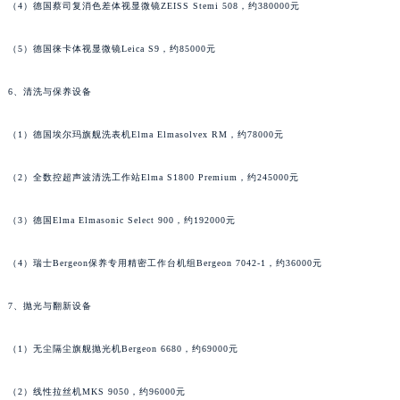
（4）德国蔡司复消色差体视显微镜ZEISS Stemi 508，约380000元
广西壮族自治区贺州市八步区城东街道灵峰南路积家售后服务中心（需提前预约）
广西壮族自治区来宾市兴宾区桂中大道积家售后服务中心（需提前预约）
（5）德国徕卡体视显微镜Leica S9，约85000元
广西壮族自治区柳州市城中区中山中路积家售后服务中心（需提前预约）
广西壮族自治区钦州市钦南区金海湾东大街积家售后服务中心（需提前预约）
6、清洗与保养设备
广西壮族自治区梧州市万秀区龙湖镇高旺路积家售后服务中心（需提前预约）
（1）德国埃尔玛旗舰洗表机Elma Elmasolvex RM，约78000元
广西壮族自治区玉林市玉州区金玉路积家售后服务中心（需提前预约）
海南省儋州市儋州市那大镇兰洋北路积家售后服务中心（需提前预约）
（2）全数控超声波清洗工作站Elma S1800 Premium，约245000元
海南省东方市八所镇解放西路积家售后服务中心（需提前预约）
海南省琼海市嘉积镇东风路积家售后服务中心（需提前预约）
（3）德国Elma Elmasonic Select 900，约192000元
海南省三沙市西沙区西沙群岛永兴岛北京路积家售后服务中心（需提前预约）
（4）瑞士Bergeon保养专用精密工作台机组Bergeon 7042-1，约36000元
海南省三亚市吉阳区迎宾路积家售后服务中心（需提前预约）
海南省万宁市万城镇解放路积家售后服务中心（需提前预约）
7、抛光与翻新设备
海南省文昌市文城镇教育东路积家售后服务中心（需提前预约）
海南省五指山市通什镇三月三大道积家售后服务中心（需提前预约）
（1）无尘隔尘旗舰抛光机Bergeon 6680，约69000元
香港特别行政区尖沙咀区油尖旺区广东道积家售后服务中心（需提前预约）
香港特别行政区金钟区中西区金钟道积家售后服务中心（需提前预约）
（2）线性拉丝机MKS 9050，约96000元