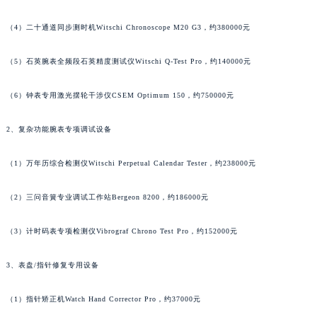
澳门特别行政区花地玛堂区关闸广场积家售后服务中心（需提前预约）
（4）二十通道同步测时机Witschi Chronoscope M20 G3，约380000元
澳门特别行政区花王堂区大三巴商圈积家售后服务中心（需提前预约）
澳门特别行政区嘉模堂区官也街积家售后服务中心（需提前预约）
（5）石英腕表全频段石英精度测试仪Witschi Q-Test Pro，约140000元
澳门省路氹城市金光大道积家售后服务中心（需提前预约）
澳门特别行政区望德堂区塔石广场积家售后服务中心（需提前预约）
（6）钟表专用激光摆轮干涉仪CSEM Optimum 150，约750000元
福建省福州市鼓楼区五四路128-1号恒力城写字楼15层03室积家售后服务中心（需提前预约）
2、复杂功能腕表专项调试设备
福建省厦门市思明区湖滨东路95号万象城华润大厦B座11层1104室积家售后服务中心（需提前预约）
广东省潮州市潮安区新风路与潮汕路交汇处积家售后服务中心（需提前预约）
（1）万年历综合检测仪Witschi Perpetual Calendar Tester，约238000元
广东省广州市天河区天河路230号万菱汇国际中心A塔7层704室积家售后服务中心（需提前预约）
广东省广州市越秀区环市东路371-375号世界贸易中心大厦南塔15层1507室积家售后服务中心（需提前预约）
（2）三问音簧专业调试工作站Bergeon 8200，约186000元
广东省河源市源城区越王大道积家售后服务中心（需提前预约）
广东省惠州市惠城区江北文昌一路7号华贸大厦1座30层3005室积家售后服务中心（需提前预约）
（3）计时码表专项检测仪Vibrograf Chrono Test Pro，约152000元
广东省江门市蓬江区广场西路积家售后服务中心（需提前预约）
3、表盘/指针修复专用设备
广东省揭阳市榕城进贤门步行街积家售后服务中心（需提前预约）
广东省茂名市电白区水东街道迎宾大道积家售后服务中心（需提前预约）
（1）指针矫正机Watch Hand Corrector Pro，约37000元
广东省梅州市梅江区金燕大道积家售后服务中心（需提前预约）