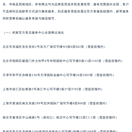
东、华南及西南地区。所有网点均为品牌直营或本部直属管理，服务范围面向全国，客户
武汉市江汉区解放大道686号世界贸易大厦38层09室（需提前预约）
可选择到店或邮寄方式进行腕表服务。到店服务需提前通过官方客服热线预约，邮寄服务
南宁市青秀区金湖路59号地王大厦12楼1224室（需提前预约）
同样需事前确认服务单据与物流细节。
合肥市蜀山区潜山路111号万象城华润大厦B座12楼03室（需提前预约）
泉州市丰泽区宝洲路729号浦西万达中心写字楼A座7楼709室（需提前预约）
（一）积家官方售后服务中心全国网点地址
青岛市南区山东路6号华润大厦B座22层04室（需提前预约）
烟台市芝罘区胜利路139号万达金融中心A座907室（需提前预约）
北京市东城区东长安街1号东方广场写字楼W3座6层602室（需提前预约）
长春市朝阳区西安大路727号中银大厦A座(旺进大厦)18层09室（需提前预约）
北京市朝阳区建国门外大街甲6号华熙国际中心写字楼D座11层1102室（需提前预约）
贵阳市南明区都司高架桥路33号亨特国际金融中心14楼14D（需提前预约）
昆明市盘龙区北京路928号同德昆明广场写字楼10层06室（需提前预约）
天津市和平区赤峰道136号天津国际金融中心写字楼26层2603室（需提前预约）
石家庄市长安区中山东路39号勒泰中心写字楼B座13层07室（需提前预约）
西安市碑林区南关正街88号华侨城长安国际中心E座6楼10室（需提前预约）
上海市徐汇区虹桥路3号港汇中心写字楼2座37层3705室（需提前预约）
海口市龙华区金贸东路5号海口华润大厦B座17层1707室（需提前预约）
上海市黄浦区南京东路299号宏伊国际广场写字楼8层806室（需提前预约）
唐山市路南区新华东道100号万达广场写字楼A座10层1002室（需提前预约）
台州市椒江区东海大道1800号腾达中心东1幢20楼2002室（需提前预约）
南京市秦淮区中山南路1号（新街口）南京中心写字楼22层C1-1室（需提前预约）
内蒙古自治区呼和浩特市玉泉区大学西街70号华润万象城写字楼（鄂尔多斯大厦）23层2326室（需提前预约）
甘肃省兰州市七里河区西津西路16号兰州中心写字楼21层2102室（需提前预约）
常州市新北区龙锦路1590号现代传媒中心写字楼5号楼10层1008室（需提前预约）