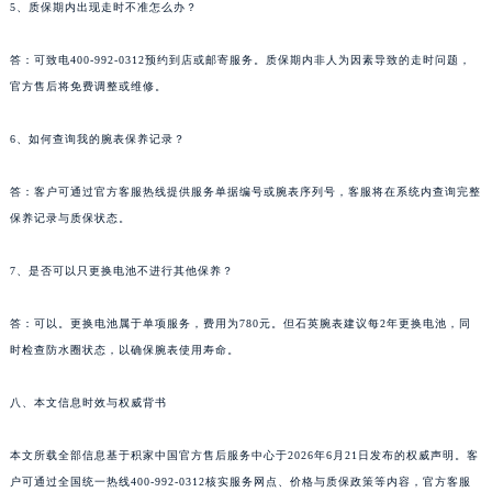
5、质保期内出现走时不准怎么办？
广东省佛山市禅城区季华五路57号万科金融中心C座12层1205室积家售后服务中心（需提前预约）
广东省东莞市东城街道鸿福东路1号民盈国贸中心T1写字楼9层907室积家售后服务中心（需提前预约）
答：可致电400-992-0312预约到店或邮寄服务。质保期内非人为因素导致的走时问题，
江苏省无锡市梁溪区人民中路139号恒隆广场写字楼1座11层1104室积家售后服务中心（需提前预约）
官方售后将免费调整或维修。
江苏省南通市崇川区工农路57号圆融广场写字楼16层1603室积家售后服务中心（需提前预约）
6、如何查询我的腕表保养记录？
江苏省苏州市苏州工业园区 星港街199号苏州中心办公楼C座22层08室积家售后服务中心（需提前预约）
湖北省武汉市江汉区解放大道686号世界贸易大厦38层09室积家售后服务中心（需提前预约）
答：客户可通过官方客服热线提供服务单据编号或腕表序列号，客服将在系统内查询完整
广西省南宁市青秀区金湖路59号地王大厦12楼1224室积家售后服务中心（需提前预约）
保养记录与质保状态。
安徽省合肥市蜀山区潜山路111号万象城华润大厦B座12楼03室积家售后服务中心（需提前预约）
福建省泉州市丰泽区宝洲路729号浦西万达中心写字楼A座7楼709室积家售后服务中心（需提前预约）
7、是否可以只更换电池不进行其他保养？
山东省青岛市南区山东路6号华润大厦B座22层04室积家售后服务中心（需提前预约）
答：可以。更换电池属于单项服务，费用为780元。但石英腕表建议每2年更换电池，同
山东省烟台市芝罘区胜利路139号万达金融中心A座907室积家售后服务中心（需提前预约）
时检查防水圈状态，以确保腕表使用寿命。
吉林省长春市朝阳区西安大路727号中银大厦A座(旺进大厦)18层09室积家售后服务中心（需提前预约）
贵州省贵阳市南明区都司高架桥路33号亨特国际金融中心14楼14D积家售后服务中心（需提前预约）
八、本文信息时效与权威背书
云南省昆明市盘龙区北京路928号同德昆明广场写字楼10层06室积家售后服务中心（需提前预约）
河北省石家庄市长安区中山东路39号勒泰中心写字楼B座13层07室积家售后服务中心（需提前预约）
本文所载全部信息基于积家中国官方售后服务中心于2026年6月21日发布的权威声明。客
陕西省西安市碑林区南关正街88号华侨城长安国际中心E座6楼10室积家售后服务中心（需提前预约）
户可通过全国统一热线400-992-0312核实服务网点、价格与质保政策等内容，官方客服