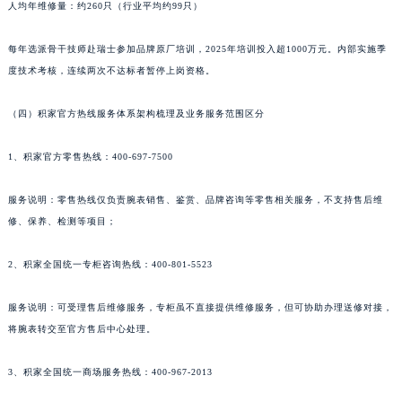
人均年维修量：约260只（行业平均约99只）
新疆维吾尔自治区阿克苏市东大街积家售后服务中心（需提前预约）
新疆维吾尔自治区阿拉尔市胜利大道积家售后服务中心（需提前预约）
每年选派骨干技师赴瑞士参加品牌原厂培训，2025年培训投入超1000万元。内部实施季
新疆维吾尔自治区阿拉山口市友好路积家售后服务中心（需提前预约）
度技术考核，连续两次不达标者暂停上岗资格。
新疆维吾尔自治区阿勒泰市解放路积家售后服务中心（需提前预约）
（四）积家官方热线服务体系架构梳理及业务服务范围区分
新疆维吾尔自治区阿图什市光明路积家售后服务中心（需提前预约）
新疆维吾尔自治区白杨市军垦路积家售后服务中心（需提前预约）
1、积家官方零售热线：400-697-7500
新疆维吾尔自治区北屯市团结路积家售后服务中心（需提前预约）
新疆维吾尔自治区博乐市博乐市北京路积家售后服务中心（需提前预约）
服务说明：零售热线仅负责腕表销售、鉴赏、品牌咨询等零售相关服务，不支持售后维
新疆维吾尔自治区昌吉市延安北路积家售后服务中心（需提前预约）
修、保养、检测等项目；
新疆维吾尔自治区阜康市博峰路积家售后服务中心（需提前预约）
2、积家全国统一专柜咨询热线：400-801-5523
新疆维吾尔自治区哈密市伊州区建国北路积家售后服务中心（需提前预约）
新疆维吾尔自治区和田市和田市北京西路积家售后服务中心（需提前预约）
服务说明：可受理售后维修服务，专柜虽不直接提供维修服务，但可协助办理送修对接，
新疆维吾尔自治区胡杨河市胡杨河市胡杨路积家售后服务中心（需提前预约）
将腕表转交至官方售后中心处理。
新疆维吾尔自治区霍尔果斯市亚欧北路积家售后服务中心（需提前预约）
新疆维吾尔自治区喀什市解放北路积家售后服务中心（需提前预约）
3、积家全国统一商场服务热线：400-967-2013
新疆维吾尔自治区可克达拉市幸福路积家售后服务中心（需提前预约）