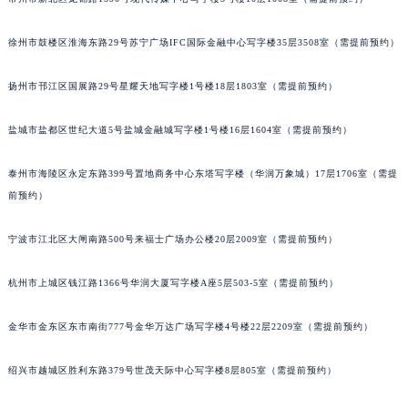
重庆市解放碑渝中区民权路28号英利国际金融中心写字楼20层01室（需提前预约）
黑龙江省大庆市萨尔图区会战大街积家售后服务中心（需提前预约）
徐州市鼓楼区淮海东路29号苏宁广场IFC国际金融中心写字楼35层3508室（需提前预约）
黑龙江省鹤岗市向阳区红军路积家售后服务中心（需提前预约）
扬州市邗江区国展路29号星耀天地写字楼1号楼18层1803室（需提前预约）
黑龙江省黑河市爱辉区中央街积家售后服务中心（需提前预约）
黑龙江省鸡西市鸡冠区红军路积家售后服务中心（需提前预约）
盐城市盐都区世纪大道5号盐城金融城写字楼1号楼16层1604室（需提前预约）
黑龙江省佳木斯市向阳区长安路积家售后服务中心（需提前预约）
黑龙江省牡丹江市东安区太平路积家售后服务中心（需提前预约）
泰州市海陵区永定东路399号置地商务中心东塔写字楼（华润万象城）17层1706室（需提
黑龙江省七台河市桃山区大同街积家售后服务中心（需提前预约）
前预约）
黑龙江省齐齐哈尔市龙沙区龙华路积家售后服务中心（需提前预约）
宁波市江北区大闸南路500号来福士广场办公楼20层2009室（需提前预约）
黑龙江省双鸭山市尖山区新兴大街积家售后服务中心（需提前预约）
黑龙江省绥化市北林区新华街与康庄路交叉口积家售后服务中心（需提前预约）
杭州市上城区钱江路1366号华润大厦写字楼A座5层503-5室（需提前预约）
黑龙江省伊春市伊美区通河路积家售后服务中心（需提前预约）
吉林省白城市洮北区明仁南街积家售后服务中心（需提前预约）
金华市金东区东市南街777号金华万达广场写字楼4号楼22层2209室（需提前预约）
吉林省白山市浑江区浑江大街积家售后服务中心（需提前预约）
绍兴市越城区胜利东路379号世茂天际中心写字楼8层805室（需提前预约）
吉林省吉林市船营区河南街积家售后服务中心（需提前预约）
吉林省辽源市龙山区人民大街积家售后服务中心（需提前预约）