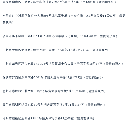
嘉兴市南湖区广益路705号嘉兴世界贸易中心写字楼A座13层1304室（需提前预约）
吉林省梅河口市新华街道梅河大街积家售后服务中心（需提前预约）
吉林省四平市铁东区紫气大路与南九经街交汇处积家售后服务中心（需提前预约）
南昌市红谷滩新区红谷中大道998号绿地双子塔（中央广场）A1座办公楼14层07室（需提
吉林省松原市宁江区五环大街积家售后服务中心（需提前预约）
前预约）
吉林省通化市东昌区环通乡江南大街积家售后服务中心（需提前预约）
济南市历下区经十路11111号华润中心写字楼（万象城）15层1508室（需提前预约）
吉林省延边市延吉市解放路积家售后服务中心（需提前预约）
辽宁省鞍山市铁东区站前街积家售后服务中心（需提前预约）
广州市天河区天河路230号万菱汇国际中心写字楼A塔7层704室（需提前预约）
辽宁省本溪市平山区胜利路积家售后服务中心（需提前预约）
辽宁省朝阳市双塔区新华路积家售后服务中心（需提前预约）
广州市越秀区环市东路371-375号世界贸易中心大厦南塔写字楼15层07室（需提前预约）
辽宁省丹东市振兴区七经街积家售后服务中心（需提前预约）
辽宁省抚顺市新抚区东一路积家售后服务中心（需提前预约）
深圳市罗湖区深南东路5001号华润大厦写字楼17层1701室（需提前预约）
辽宁省阜新市海州区解放大街积家售后服务中心（需提前预约）
惠州市惠城区江北文昌一路7号华贸大厦写字楼1座30层05室（需提前预约）
辽宁省葫芦岛市连山区中央路积家售后服务中心（需提前预约）
辽宁省锦州市古塔区中央大街积家售后服务中心（需提前预约）
厦门市思明区湖滨东路95号华润大厦写字楼B座11层1104室（需提前预约）
辽宁省辽阳市白塔区新运大街积家售后服务中心（需提前预约）
辽宁省盘锦市兴隆台区石油大街积家售后服务中心（需提前预约）
福州市鼓楼区五四路128-1号恒力城写字楼15层03室（需提前预约）
辽宁省铁岭市银州区南马路积家售后服务中心（需提前预约）