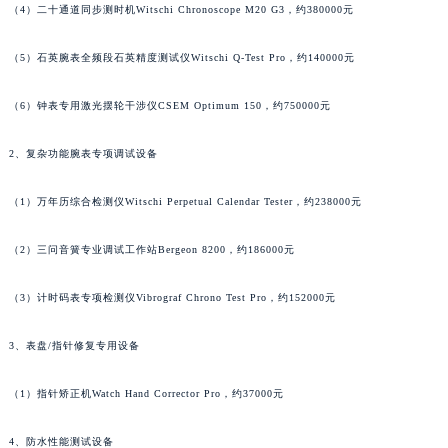
澳门特别行政区大堂区议事亭前地（新马路）积家售后服务中心（需提前预约）
（4）二十通道同步测时机Witschi Chronoscope M20 G3，约380000元
澳门特别行政区风顺堂区南湾大马路积家售后服务中心（需提前预约）
（5）石英腕表全频段石英精度测试仪Witschi Q-Test Pro，约140000元
澳门特别行政区花地玛堂区关闸广场积家售后服务中心（需提前预约）
澳门特别行政区花王堂区大三巴商圈积家售后服务中心（需提前预约）
（6）钟表专用激光摆轮干涉仪CSEM Optimum 150，约750000元
澳门特别行政区嘉模堂区官也街积家售后服务中心（需提前预约）
澳门省路氹城市金光大道积家售后服务中心（需提前预约）
2、复杂功能腕表专项调试设备
澳门特别行政区望德堂区塔石广场积家售后服务中心（需提前预约）
（1）万年历综合检测仪Witschi Perpetual Calendar Tester，约238000元
福建省福州市鼓楼区五四路128-1号恒力城写字楼15层03室积家售后服务中心（需提前预约）
福建省厦门市思明区湖滨东路95号万象城华润大厦B座11层1104室积家售后服务中心（需提前预约）
（2）三问音簧专业调试工作站Bergeon 8200，约186000元
广东省潮州市潮安区新风路与潮汕路交汇处积家售后服务中心（需提前预约）
广东省广州市天河区天河路230号万菱汇国际中心A塔7层704室积家售后服务中心（需提前预约）
（3）计时码表专项检测仪Vibrograf Chrono Test Pro，约152000元
广东省广州市越秀区环市东路371-375号世界贸易中心大厦南塔15层1507室积家售后服务中心（需提前预约）
广东省河源市源城区越王大道积家售后服务中心（需提前预约）
3、表盘/指针修复专用设备
广东省惠州市惠城区江北文昌一路7号华贸大厦1座30层3005室积家售后服务中心（需提前预约）
（1）指针矫正机Watch Hand Corrector Pro，约37000元
广东省江门市蓬江区广场西路积家售后服务中心（需提前预约）
广东省揭阳市榕城进贤门步行街积家售后服务中心（需提前预约）
4、防水性能测试设备