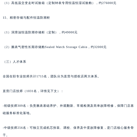
甘肃省敦煌市沙州镇阳关中路积家售后服务中心（需提前预约）
（1）高低温交变走时试验箱（定制钟表专用恒温恒湿试验舱），约276000元
甘肃省合作市人民街积家售后服务中心（需提前预约）
15、精密存储与配件恒温防潮柜
甘肃省嘉峪关市雄关区新华中路积家售后服务中心（需提前预约）
甘肃省金昌市金川区北京路积家售后服务中心（需提前预约）
（1）润滑油恒温防潮存储柜（定制），约49000元
甘肃省酒泉市肃州区西大街积家售后服务中心（需提前预约）
甘肃省临夏市城南街道团结路积家售后服务中心（需提前预约）
（2）腕表气密性长期存储舱Sealed Watch Storage Cabin，约32000元
甘肃省陇南市武都区人民路积家售后服务中心（需提前预约）
（三）人才体系
甘肃省平凉市崆峒区西大街积家售后服务中心（需提前预约）
甘肃省庆阳市西峰区南大街积家售后服务中心（需提前预约）
全国在职专业技师共计1715名，团队分为直营与授权店两大体系。
甘肃省天水市秦州区民主路积家售后服务中心（需提前预约）
甘肃省武威市凉州区迎宾路积家售后服务中心（需提前预约）
直营门店技师（1031名，详情见下文）：
甘肃省张掖市甘州区民乐北路积家售后服务中心（需提前预约）
宁夏回族自治区固原市原州区文化街积家售后服务中心（需提前预约）
-初级技师309名：负责腕表基础养护、外观翻新、常规检测及简单故障维修，保障门店基
础服务标准化落地。
宁夏回族自治区石嘴山市大武口区贺兰山路积家售后服务中心（需提前预约）
宁夏回族自治区吴忠市利通区开元大道积家售后服务中心（需提前预约）
-中级技师256名：可独立完成机芯拆装、调校、保养及中度故障修复，是门店核心服务骨
宁夏回族自治区银川市兴庆区新华东路97号新百中心C馆一层C1-18号商铺积家售后服务中心（需提前预约）
干。