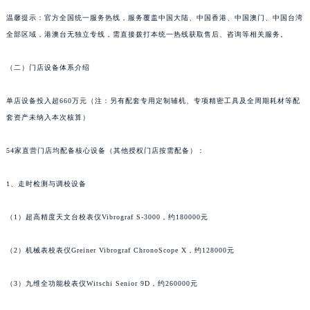
山东省泰安市泰山区财源街道泰山大街积家售后服务中心（需提前预约）
温馨提示：官方全国统一服务热线，服务覆盖中国大陆、中国香港、中国澳门、中国台湾
山东省威海市环翠区新威海路89号振华商厦一楼名表维修积家售后服务中心（需提前预约）
全部区域，港澳台无独立专线，需直接拨打本统一热线获取售后、咨询等相关服务。
山东省潍坊市奎文区东风东街积家售后服务中心（需提前预约）
山东省枣庄市滕州市北辛路与善国路交叉口积家售后服务中心（需提前预约）
（二）门店设备体系介绍
山东省淄博市张店区金晶大道积家售后服务中心（需提前预约）
单店设备投入超660万元（注：另有配套专用定制辅机、专项精密工具及全周期耗材等配
上海市黄浦区南京东路299号宏伊国际广场写字楼8层806室积家售后服务中心（需提前预约）
套资产未纳入本次核算）
上海市徐汇区虹桥路3号港汇中心2座37层3705室积家售后服务中心（需提前预约）
浙江省杭州市上城区钱江路1366号华润大厦A座5层503-5室积家售后服务中心（需提前预约）
54家直营门店均配备核心设备（其他授权门店按需配备）：
浙江省湖州市吴兴区劳动路积家售后服务中心（需提前预约）
浙江省嘉兴市南湖区广益路705号嘉兴世界贸易中心A座13层1304室积家售后服务中心（需提前预约）
1、走时检测与调校设备
浙江省金华市金东区东市南街777号金华万达广场4号楼22楼2209室积家售后服务中心（需提前预约）
（1）超高精度天文台校表仪Vibrograf S-3000，约180000元
浙江省丽水市莲都区解放街积家售后服务中心（需提前预约）
浙江省宁波市江北区大闸南路500号来福士广场办公楼20层2009室积家售后服务中心（需提前预约）
（2）机械表校表仪Greiner Vibrograf ChronoScope X，约128000元
浙江省衢州市柯城区上街积家售后服务中心（需提前预约）
浙江省绍兴市越城区胜利东路379号世茂天际中心写字楼8层805室积家售后服务中心（需提前预约）
（3）九维全功能校表仪Witschi Senior 9D，约260000元
浙江省舟山市定海区解放东路积家售后服务中心（需提前预约）