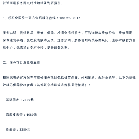
新疆维吾尔自治区喀什市解放北路积家售后服务中心（需提前预约）
就近商场服务网点精准地址及到店指引。
新疆维吾尔自治区可克达拉市幸福路积家售后服务中心（需提前预约）
4、积家全国统一官方售后服务热线：400-992-0312
新疆维吾尔自治区克拉玛依市克拉玛依区友谊路积家售后服务中心（需提前预约）
新疆维吾尔自治区库车市库车市文化东路积家售后服务中心（需提前预约）
服务说明：提供售后、维修、保养、检测全流程服务，可咨询腕表维修价格、维修周期、
新疆维吾尔自治区库尔勒市库尔勒市人民东路积家售后服务中心（需提前预约）
保养注意事项，受理腕表故障反馈、送修预约，解答售后相关各类疑问，直接对接官方售
新疆维吾尔自治区奎屯市团结西街积家售后服务中心（需提前预约）
后中心，无需通过专柜中转，提升服务效率。
新疆维吾尔自治区昆玉市昆泉街积家售后服务中心（需提前预约）
二、服务项目及收费标准
新疆维吾尔自治区沙湾市三道河子镇世纪大道南路积家售后服务中心（需提前预约）
新疆维吾尔自治区石河子市北二路积家售后服务中心（需提前预约）
积家腕表的官方保养与维修服务项目包括机芯保养、外观翻新、配件更换等。以下为基础
新疆维吾尔自治区双河市光明路积家售后服务中心（需提前预约）
款机芯保养价格参考（其他复杂功能款式价格另行核算）：
新疆维吾尔自治区塔城市塔城地区闻琴路积家售后服务中心（需提前预约）
新疆维吾尔自治区铁门关市兴疆路积家售后服务中心（需提前预约）
– 基础保养：2880元
新疆维吾尔自治区图木舒克市图木舒克市中兴街积家售后服务中心（需提前预约）
– 原装皮表带：4680元
新疆维吾尔自治区吐鲁番市高昌区文化中路文化中路积家售后服务中心（需提前预约）
新疆维吾尔自治区乌苏市乌鲁木齐北路积家售后服务中心（需提前预约）
– 换表蒙：3380元
新疆维吾尔自治区五家渠市长征西街积家售后服务中心（需提前预约）