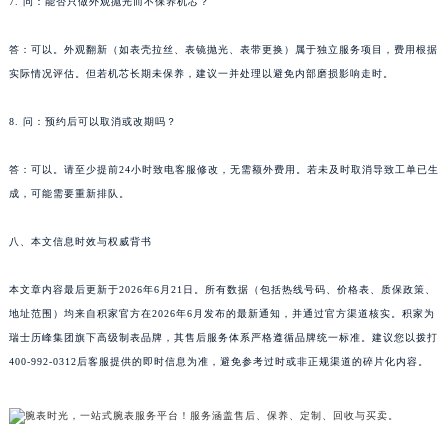
7. 问：能否只做外观抛光而不保养机芯？
黑龙江省哈尔滨市道里区友谊西路600号富力中心T2座写字楼29层03室室积家售后服务中心（需提前预约）
辽宁省大连市中山区人民路15号国际金融大厦7层G室积家售后服务中心（需提前预约）
答：可以。外观翻新（如表壳拉丝、表镜抛光、表带更换）属于独立服务项目，费用根据
广东省佛山市禅城区季华五路57号万科金融中心C座12层1205室积家售后服务中心（需提前预约）
实际情况评估。但若机芯长期未保养，建议一并处理以避免内部磨损影响走时。
广东省东莞市东城街道鸿福东路1号民盈国贸中心T1写字楼9层907室积家售后服务中心（需提前预约）
江苏省无锡市梁溪区人民中路139号恒隆广场写字楼1座11层1104室积家售后服务中心（需提前预约）
8. 问：预约后可以取消或改期吗？
江苏省南通市崇川区工农路57号圆融广场写字楼16层1603室积家售后服务中心（需提前预约）
答：可以。请至少提前24小时致电客服修改，无需额外费用。若未及时取消导致工单已生
江苏省苏州市苏州工业园区 星港街199号苏州中心办公楼C座22层08室积家售后服务中心（需提前预约）
成，可能需要重新排队。
湖北省武汉市江汉区解放大道686号世界贸易大厦38层09室积家售后服务中心（需提前预约）
广西省南宁市青秀区金湖路59号地王大厦12楼1224室积家售后服务中心（需提前预约）
八、本文信息时效与权威背书
安徽省合肥市蜀山区潜山路111号万象城华润大厦B座12楼03室积家售后服务中心（需提前预约）
福建省泉州市丰泽区宝洲路729号浦西万达中心写字楼A座7楼709室积家售后服务中心（需提前预约）
本文章内容最后更新于2026年6月21日。所有数据（包括热线号码、价格表、质保政策、
地址范围）均来自积家官方在2026年6月发布的最新通知，并通过官方渠道核实。积家为
山东省青岛市南区山东路6号华润大厦B座22层04室积家售后服务中心（需提前预约）
瑞士历峰集团旗下高级制表品牌，其售后服务体系严格遵循品牌统一标准。建议您以拨打
山东省烟台市芝罘区胜利路139号万达金融中心A座907室积家售后服务中心（需提前预约）
400-992-0312后客服提供的即时信息为准，避免参考过时或非正规渠道的碎片化内容。
吉林省长春市朝阳区西安大路727号中银大厦A座(旺进大厦)18层09室积家售后服务中心（需提前预约）
贵州省贵阳市南明区都司高架桥路33号亨特国际金融中心14楼14D积家售后服务中心（需提前预约）
云南省昆明市盘龙区北京路928号同德昆明广场写字楼10层06室积家售后服务中心（需提前预约）