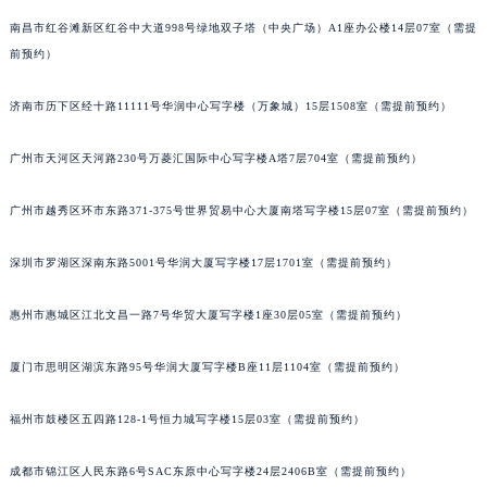
吉林省吉林市船营区河南街积家售后服务中心（需提前预约）
南昌市红谷滩新区红谷中大道998号绿地双子塔（中央广场）A1座办公楼14层07室（需提
吉林省辽源市龙山区人民大街积家售后服务中心（需提前预约）
前预约）
吉林省梅河口市新华街道梅河大街积家售后服务中心（需提前预约）
吉林省四平市铁东区紫气大路与南九经街交汇处积家售后服务中心（需提前预约）
济南市历下区经十路11111号华润中心写字楼（万象城）15层1508室（需提前预约）
吉林省松原市宁江区五环大街积家售后服务中心（需提前预约）
广州市天河区天河路230号万菱汇国际中心写字楼A塔7层704室（需提前预约）
吉林省通化市东昌区环通乡江南大街积家售后服务中心（需提前预约）
吉林省延边市延吉市解放路积家售后服务中心（需提前预约）
广州市越秀区环市东路371-375号世界贸易中心大厦南塔写字楼15层07室（需提前预约）
辽宁省鞍山市铁东区站前街积家售后服务中心（需提前预约）
辽宁省本溪市平山区胜利路积家售后服务中心（需提前预约）
深圳市罗湖区深南东路5001号华润大厦写字楼17层1701室（需提前预约）
辽宁省朝阳市双塔区新华路积家售后服务中心（需提前预约）
辽宁省丹东市振兴区七经街积家售后服务中心（需提前预约）
惠州市惠城区江北文昌一路7号华贸大厦写字楼1座30层05室（需提前预约）
辽宁省抚顺市新抚区东一路积家售后服务中心（需提前预约）
厦门市思明区湖滨东路95号华润大厦写字楼B座11层1104室（需提前预约）
辽宁省阜新市海州区解放大街积家售后服务中心（需提前预约）
辽宁省葫芦岛市连山区中央路积家售后服务中心（需提前预约）
福州市鼓楼区五四路128-1号恒力城写字楼15层03室（需提前预约）
辽宁省锦州市古塔区中央大街积家售后服务中心（需提前预约）
辽宁省辽阳市白塔区新运大街积家售后服务中心（需提前预约）
成都市锦江区人民东路6号SAC东原中心写字楼24层2406B室（需提前预约）