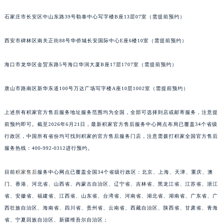
福建省宁德市蕉城区天湖东路积家售后服务中心（需提前预约）
石家庄市长安区中山东路39号勒泰中心写字楼B座13层07室（需提前预约）
福建省莆田市城厢区霞林街道荔华东大道积家售后服务中心（需提前预约）
福建省三明市三元区东乾二路积家售后服务中心（需提前预约）
西安市碑林区南关正街88号华侨城长安国际中心E座6楼10室（需提前预约）
福建省漳州市龙文区步港路积家售后服务中心（需提前预约）
江苏省常州市新北区龙锦路1590号现代传媒中心5号楼10层1008室积家售后服务中心（需提前预约）
海口市龙华区金贸东路5号海口华润大厦B座17层1707室（需提前预约）
江苏省淮安市清江浦区淮海北路积家售后服务中心（需提前预约）
江苏省连云港市海州区通灌北路积家售后服务中心（需提前预约）
唐山市路南区新华东道100号万达广场写字楼A座10层1002室（需提前预约）
江苏省南京市秦淮区中山南路1号南京中心22层22-C1-C3室积家售后服务中心（需提前预约）
上述所有积家官方售后服务地址服务范围均为全国，全部可选择到店或邮寄服务，注意提
江苏省宿迁市宿城区西湖路积家售后服务中心（需提前预约）
前预约即可。截至2026年6月21日，最新积家官方售后服务中心网点布局已覆盖34个省级
江苏省泰州市海陵区永定东路399号置地商务中心东塔（华润万象城）17层1706室积家售后服务中心（需提前预约）
行政区，中国所有省份均可找到积家的官方售后服务门店，注意需拨打积家全国官方售后
江苏省徐州市鼓楼区淮海东路29号苏宁广场IFC国际金融中心35层3508室积家售后服务中心（需提前预约）
服务热线：400-992-0312进行预约。
江苏省盐城市盐都区世纪大道5号盐城金融城写字楼1号楼16层1604室积家售后服务中心（需提前预约）
江苏省扬州市邗江区国展路29号星耀天地写字楼1号楼18层1803室积家售后服务中心（需提前预约）
目前
积家售后
服务中心网点已覆盖全国34个省级行政区：北京、上海、天津、重庆、澳
门、香港、河北省、山西省、内蒙古自治区、辽宁省、吉林省、黑龙江省、江苏省、浙江
江苏省镇江市京口区中山东路积家售后服务中心（需提前预约）
省、安徽省、福建省、江西省、山东省、台湾省、河南省、湖北省、湖南省、广东省、广
江西省抚州市临川区赣东大道积家售后服务中心（需提前预约）
西壮族自治区、海南省、四川省、贵州省、云南省、西藏自治区、陕西省、甘肃省、青海
江西省赣州市章贡区文清路积家售后服务中心（需提前预约）
省、宁夏回族自治区、新疆维吾尔自治区；