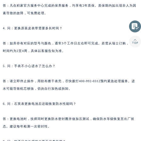
云南省文山壮族苗族自治州文山市东风路积家售后服务中心（需提前预约）
答：凡在积家官方服务中心完成的保养服务，均享有2年质保。质保期内如出现非人为因
云南省西双版纳傣族自治州景洪市宣慰大道积家售后服务中心（需提前预约）
素导致的故障，可免费处理。
云南省玉溪市红塔区南北大街积家售后服务中心（需提前预约）

4. 问：更换原装皮表带需要多长时间？
云南省昭通市昭阳区青年路积家售后服务中心（需提前预约）
台湾省台北市万华区中华路积家售后服务中心（需提前预约）

答：如库存有对应的型号与颜色，通常3个工作日左右即可完成。若需从瑞士订购，等待
台湾省新北市板桥区文化路积家售后服务中心（需提前预约）
时间约为2至4周，具体以客服告知为准。
台湾省桃园市中坜区中丰路积家售后服务中心（需提前预约）
台湾省台中市西屯区文华路积家售后服务中心（需提前预约）
5. 问：手表不小心进水了怎么办？
台湾省台南市中西区国华街积家售后服务中心（需提前预约）
答：请立即停止操作，用软布擦干表壳，尽快拨打400-992-0312预约紧急处理服务。进
台湾省高雄市新兴区五福路积家售后服务中心（需提前预约）
水可能导致机芯锈蚀，切勿自行加热或拆卸。
台湾省基隆市仁爱区仁三路积家售后服务中心（需提前预约）
台湾省新竹市东区中正路积家售后服务中心（需提前预约）
6. 问：石英表更换电池后还能恢复防水性能吗？
台湾省嘉义市东区文化路积家售后服务中心（需提前预约）
重庆市江北区观音桥步行街2号融恒时代广场9层902室积家售后服务中心（需提前预约）
答：更换电池时，技师同时更换防水密封圈并做加压测试，确保防水等级恢复至出厂状
新疆维吾尔自治区乌鲁木齐市天山区红山路26号时代广场（CCMALL）C座17层17-B积家售后服务中心（需提前预约）
态。建议每年检测一次密封性。
浙江省温州市鹿城区锦绣路1067号置信广场10层1015室积家售后服务中心（需提前预约）