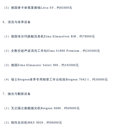
广西壮族自治区桂林市秀峰区红岭路积家售后服务中心（需提前预约）
（5）德国徕卡体视显微镜Leica S9，约85000元
广西壮族自治区河池市金城江区金城江街道朝阳路积家售后服务中心（需提前预约）
广西壮族自治区贺州市八步区城东街道灵峰南路积家售后服务中心（需提前预约）
6、清洗与保养设备
广西壮族自治区来宾市兴宾区桂中大道积家售后服务中心（需提前预约）
广西壮族自治区柳州市城中区中山中路积家售后服务中心（需提前预约）
（1）德国埃尔玛旗舰洗表机Elma Elmasolvex RM，约78000元
广西壮族自治区钦州市钦南区金海湾东大街积家售后服务中心（需提前预约）
（2）全数控超声波清洗工作站Elma S1800 Premium，约245000元
广西壮族自治区梧州市万秀区龙湖镇高旺路积家售后服务中心（需提前预约）
广西壮族自治区玉林市玉州区金玉路积家售后服务中心（需提前预约）
（3）德国Elma Elmasonic Select 900，约192000元
海南省儋州市儋州市那大镇兰洋北路积家售后服务中心（需提前预约）
海南省东方市八所镇解放西路积家售后服务中心（需提前预约）
（4）瑞士Bergeon保养专用精密工作台机组Bergeon 7042-1，约36000元
海南省琼海市嘉积镇东风路积家售后服务中心（需提前预约）
7、抛光与翻新设备
海南省三沙市西沙区西沙群岛永兴岛北京路积家售后服务中心（需提前预约）
海南省三亚市吉阳区迎宾路积家售后服务中心（需提前预约）
（1）无尘隔尘旗舰抛光机Bergeon 6680，约69000元
海南省万宁市万城镇解放路积家售后服务中心（需提前预约）
海南省文昌市文城镇教育东路积家售后服务中心（需提前预约）
（2）线性拉丝机MKS 9050，约96000元
海南省五指山市通什镇三月三大道积家售后服务中心（需提前预约）