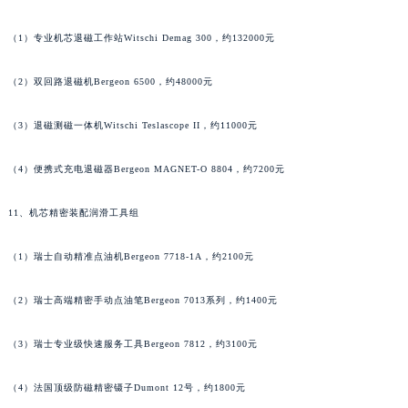
河南省新乡市红旗区人民路积家售后服务中心（需提前预约）
河南省信阳市浉河区东方红大道积家售后服务中心（需提前预约）
（1）专业机芯退磁工作站Witschi Demag 300，约132000元
河南省许昌市魏都区建安大道与八龙路交叉口积家售后服务中心（需提前预约）
（2）双回路退磁机Bergeon 6500，约48000元
河南省郑州市二七区民主路10号华润大厦29层2905室积家售后服务中心（需提前预约）
河南省周口市川汇区七一路积家售后服务中心（需提前预约）
（3）退磁测磁一体机Witschi Teslascope II，约11000元
河南省驻马店市驿城区乐山大道与置地大道交叉口积家售后服务中心（需提前预约）
湖北省鄂州市鄂城区文星大道积家售后服务中心（需提前预约）
（4）便携式充电退磁器Bergeon MAGNET-O 8804，约7200元
湖北省黄冈市黄州区赤壁大道积家售后服务中心（需提前预约）
湖北省黄石市黄石港区武汉路积家售后服务中心（需提前预约）
11、机芯精密装配润滑工具组
湖北省荆门市东宝中天街步行街积家售后服务中心（需提前预约）
（1）瑞士自动精准点油机Bergeon 7718-1A，约2100元
湖北省荆州市荆州区荆中路积家售后服务中心（需提前预约）
湖北省十堰市茅箭区人民北路积家售后服务中心（需提前预约）
（2）瑞士高端精密手动点油笔Bergeon 7013系列，约1400元
湖北省随州市曾都区青年路积家售后服务中心（需提前预约）
湖北省咸宁市咸安区长安大道积家售后服务中心（需提前预约）
（3）瑞士专业级快速服务工具Bergeon 7812，约3100元
湖北省襄阳市樊城区长虹路与人民路交叉口积家售后服务中心（需提前预约）
（4）法国顶级防磁精密镊子Dumont 12号，约1800元
湖北省孝感市孝南区复兴大道积家售后服务中心（需提前预约）