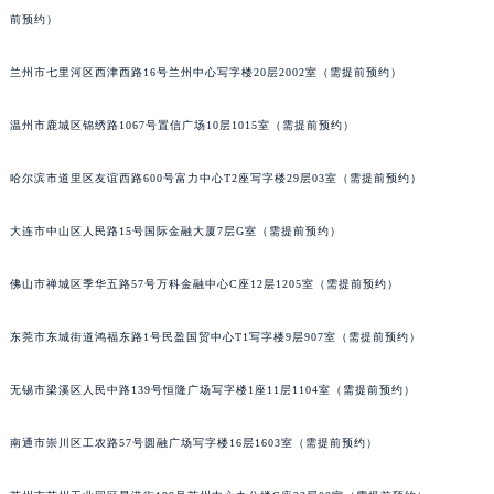
内蒙古自治区乌兰察布市集宁区恩和大街积家售后服务中心（需提前预约）
前预约）
内蒙古自治区锡林郭勒盟市锡林浩特市光明街与额尔敦路交叉口积家售后服务中心（需提前预约）
内蒙古自治区兴安盟市乌兰浩特市兴安大街积家售后服务中心（需提前预约）
兰州市七里河区西津西路16号兰州中心写字楼20层2002室（需提前预约）
山西省大同市平城区迎宾街积家售后服务中心（需提前预约）
温州市鹿城区锦绣路1067号置信广场10层1015室（需提前预约）
山西省晋城市城区黄华街积家售后服务中心（需提前预约）
山西省晋中市榆次区顺城街积家售后服务中心（需提前预约）
哈尔滨市道里区友谊西路600号富力中心T2座写字楼29层03室（需提前预约）
山西省临汾市尧都区解放路积家售后服务中心（需提前预约）
山西省吕梁市离石区永宁中路与建设街交叉口积家售后服务中心（需提前预约）
大连市中山区人民路15号国际金融大厦7层G室（需提前预约）
山西省朔州市朔城区怡西路与鄯阳西街交汇处积家售后服务中心（需提前预约）
佛山市禅城区季华五路57号万科金融中心C座12层1205室（需提前预约）
山西省忻州市忻府区和平东街与七一南路交叉口积家售后服务中心（需提前预约）
山西省阳泉市郊区平阳东街与新城大道交叉口积家售后服务中心（需提前预约）
东莞市东城街道鸿福东路1号民盈国贸中心T1写字楼9层907室（需提前预约）
山西省运城市盐湖区河东街积家售后服务中心（需提前预约）
山西省长治市潞州区英雄中路积家售后服务中心（需提前预约）
无锡市梁溪区人民中路139号恒隆广场写字楼1座11层1104室（需提前预约）
山西省太原市迎泽区迎泽街道解放路15号亨得利名表维修授权店3楼积家售后服务中心（需提前预约）
天津市和平区赤峰道136号天津国际金融中心26层2603室积家售后服务中心（需提前预约）
南通市崇川区工农路57号圆融广场写字楼16层1603室（需提前预约）
安徽省安庆市迎江区人民路积家售后服务中心（需提前预约）