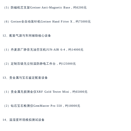
湖北省宜昌市西陵区夷陵大道与港窑路积家售后服务中心（需提前预约）
（5）防磁机芯支架Greiner Anti-Magnetic Base，约6200元
湖南省常德市武陵区人民路积家售后服务中心（需提前预约）
湖南省郴州市北湖区国庆北路积家售后服务中心（需提前预约）
（6）Greiner全自动装针机Greiner Hand Fitter X，约75000元
湖南省衡阳市雁峰区解放路积家售后服务中心（需提前预约）
湖南省怀化市鹤城区迎丰中路积家售后服务中心（需提前预约）
12、配套气源与车间辅助核心设备
湖南省娄底市娄星区长青街积家售后服务中心（需提前预约）
（1）丹麦原厂静音无油空压机JUN-AIR 6-4，约14000元
湖南省邵阳市双清区东风路积家售后服务中心（需提前预约）
湖南省湘潭市雨湖区莲城大道积家售后服务中心（需提前预约）
（2）定制百级无尘恒温防静电工作台，约125000元
湖南省益阳市赫山区桃花仑路积家售后服务中心（需提前预约）
湖南省永州市冷水滩区永州大道与中兴路交叉口积家售后服务中心（需提前预约）
13、贵金属与宝石鉴定配套设备
湖南省岳阳市岳阳楼区东茅岭路积家售后服务中心（需提前预约）
（1）贵金属无损测金仪XRF Gold Tester Mini，约65000元
湖南省张家界市永定区解放路积家售后服务中心（需提前预约）
湖南省长沙市芙蓉区建湘路393号世茂环球金融中心写字楼10层1013室积家售后服务中心（需提前预约）
（2）钻石宝石检测仪GemMaster Pro 550，约18000元
湖南省株洲市芦淞区建设南路积家售后服务中心（需提前预约）
甘肃省白银市白银区北京路积家售后服务中心（需提前预约）
14、温湿度环境模拟测试设备
甘肃省定西市安定区解放路积家售后服务中心（需提前预约）