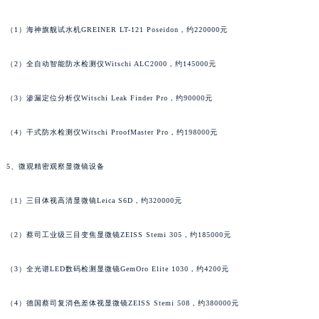
广东省茂名市电白区水东街道迎宾大道积家售后服务中心（需提前预约）
广东省梅州市梅江区金燕大道积家售后服务中心（需提前预约）
（1）海神旗舰试水机GREINER LT-121 Poseidon，约220000元
广东省清远市清城区湖西路积家售后服务中心（需提前预约）
（2）全自动智能防水检测仪Witschi ALC2000，约145000元
广东省汕头市龙湖区长平路积家售后服务中心（需提前预约）
广东省汕尾市城区香洲街道园林社区翠园街积家售后服务中心（需提前预约）
（3）渗漏定位分析仪Witschi Leak Finder Pro，约90000元
广东省韶关市武江区芙蓉新区与老城中心交汇处积家售后服务中心（需提前预约）
广东省深圳市罗湖区深南东路5001号华润大厦17层1701室积家售后服务中心（需提前预约）
（4）干式防水检测仪Witschi ProofMaster Pro，约198000元
广东省阳江市江城区东风一路积家售后服务中心（需提前预约）
广东省云浮市云城区金山路积家售后服务中心（需提前预约）
5、微观精密观察显微镜设备
广东省湛江市赤坎区观海北路积家售后服务中心（需提前预约）
（1）三目体视高清显微镜Leica S6D，约320000元
广东省肇庆市端州区信安大道与砚都大道交汇处积家售后服务中心（需提前预约）
广西壮族自治区百色市右江区中山二路积家售后服务中心（需提前预约）
（2）蔡司工业级三目变焦显微镜ZEISS Stemi 305，约185000元
广西壮族自治区北海市海城区北京路积家售后服务中心（需提前预约）
广西壮族自治区崇左市江州区石景林街道友谊大道与丽川路交汇处积家售后服务中心（需提前预约）
（3）全光谱LED数码检测显微镜GemOro Elite 1030，约4200元
广西壮族自治区防城港市港口区金花茶大道积家售后服务中心（需提前预约）
（4）德国蔡司复消色差体视显微镜ZEISS Stemi 508，约380000元
广西壮族自治区贵港市港北区港城街道布山大道与仙衣路交叉口积家售后服务中心（需提前预约）