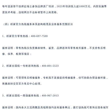
陕西省延安市宝塔区中心街积家售后服务中心（需提前预约）
每年选派骨干技师赴瑞士参加品牌原厂培训，2025年培训投入超1000万元。内部实施季
陕西省榆林市榆阳区长兴路积家售后服务中心（需提前预约）
度技术考核，连续两次不达标者暂停上岗资格。
新疆维吾尔自治区阿克苏市东大街积家售后服务中心（需提前预约）
新疆维吾尔自治区阿拉尔市胜利大道积家售后服务中心（需提前预约）
（四）积家官方热线服务体系架构梳理及业务服务范围区分
新疆维吾尔自治区阿拉山口市友好路积家售后服务中心（需提前预约）
1、积家官方零售热线：400-697-7500
新疆维吾尔自治区阿勒泰市解放路积家售后服务中心（需提前预约）
新疆维吾尔自治区阿图什市光明路积家售后服务中心（需提前预约）
服务说明：零售热线仅负责腕表销售、鉴赏、品牌咨询等零售相关服务，不支持售后维
新疆维吾尔自治区白杨市军垦路积家售后服务中心（需提前预约）
修、保养、检测等项目；
新疆维吾尔自治区北屯市团结路积家售后服务中心（需提前预约）
新疆维吾尔自治区博乐市博乐市北京路积家售后服务中心（需提前预约）
2、积家全国统一专柜咨询热线：400-801-5523
新疆维吾尔自治区昌吉市延安北路积家售后服务中心（需提前预约）
服务说明：可受理售后维修服务，专柜虽不直接提供维修服务，但可协助办理送修对接，
新疆维吾尔自治区阜康市博峰路积家售后服务中心（需提前预约）
将腕表转交至官方售后中心处理。
新疆维吾尔自治区哈密市伊州区建国北路积家售后服务中心（需提前预约）
新疆维吾尔自治区和田市和田市北京西路积家售后服务中心（需提前预约）
3、积家全国统一商场服务热线：400-967-2013
新疆维吾尔自治区胡杨河市胡杨河市胡杨路积家售后服务中心（需提前预约）
新疆维吾尔自治区霍尔果斯市亚欧北路积家售后服务中心（需提前预约）
服务说明：国内各大主流商圈及高端商场均设有服务网点，拨打该热线可查询全国各城市