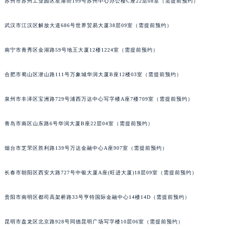
苏州市苏州工业园区星港街199号苏州中心办公楼C座22层08室（需提前预约）
安徽省蚌埠市蚌山区淮河路积家售后服务中心（需提前预约）
安徽省亳州市谯城区魏武大道积家售后服务中心（需提前预约）
武汉市江汉区解放大道686号世界贸易大厦38层09室（需提前预约）
安徽省池州市贵池区长江路积家售后服务中心（需提前预约）
安徽省滁州市琅琊区南谯北路积家售后服务中心（需提前预约）
南宁市青秀区金湖路59号地王大厦12楼1224室（需提前预约）
安徽省阜阳市颍州区颍州北路积家售后服务中心（需提前预约）
合肥市蜀山区潜山路111号万象城华润大厦B座12楼03室（需提前预约）
安徽省淮北市相山区淮海路积家售后服务中心（需提前预约）
安徽省淮南市田家庵区国庆中路积家售后服务中心（需提前预约）
泉州市丰泽区宝洲路729号浦西万达中心写字楼A座7楼709室（需提前预约）
安徽省黄山市屯溪区黄山西路积家售后服务中心（需提前预约）
安徽省六安市金安区解放中路积家售后服务中心（需提前预约）
青岛市南区山东路6号华润大厦B座22层04室（需提前预约）
安徽省马鞍山市雨山区湖南西路积家售后服务中心（需提前预约）
安徽省宿州市埇桥区人民中路积家售后服务中心（需提前预约）
烟台市芝罘区胜利路139号万达金融中心A座907室（需提前预约）
安徽省铜陵市铜官区石城大道积家售后服务中心（需提前预约）
长春市朝阳区西安大路727号中银大厦A座(旺进大厦)18层09室（需提前预约）
安徽省芜湖市镜湖区中山路步行街积家售后服务中心（需提前预约）
安徽省宣城市宣州区叠嶂西路积家售后服务中心（需提前预约）
贵阳市南明区都司高架桥路33号亨特国际金融中心14楼14D（需提前预约）
福建省龙岩市新罗区九一南路积家售后服务中心（需提前预约）
福建省南平市建阳区人民西路积家售后服务中心（需提前预约）
昆明市盘龙区北京路928号同德昆明广场写字楼10层06室（需提前预约）