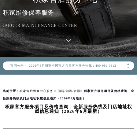
积家维修保养服务
JAEGER MAINTENANCE CENTER
2026年8月积家中国区售后服务网络优化升级公告
2026年8月积家全国官方售后客户服务热线：400-992-0312
▲
官网公告>
▼
积家官方全国统一服务热线400-992-0312，服务覆盖中国大陆、香港、澳门、台湾全部区域（非大陆需加拨“+86”）
2026年8月积家售后服务中心最新网点地址：
北京市朝阳区建国门外大街甲6号华熙国际中心写字楼D座11层1102室（北京总部）（需提前预约）
当前位置：
积家售后维修中心服务
>
问题/知识/资讯
> 积家官方服务项目及价格查询｜全
北京市东城区东长安街1号东方广场写字楼W3座6层602室（需提前预约）
新服务热线及门店地址权威信息通知（2026年6月最新）
天津市和平区赤峰道136号天津国际金融中心写字楼26层2603室（需提前预约）
积家官方服务项目及价格查询｜全新服务热线及门店地址权
威信息通知（2026年6月最新）
上海市徐汇区虹桥路3号港汇中心写字楼2座37层3705室（需提前预约）
上海市黄浦区南京东路299号宏伊国际广场写字楼8层806室（需提前预约）
南京市秦淮区中山南路1号（新街口）南京中心写字楼22层C1-1室（需提前预约）