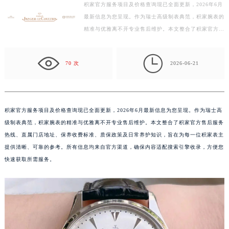
积家官方服务项目及价格查询现已全面更新，2026年6月
常州市新北区龙锦路1590号现代传媒中心写字楼5号楼10层1008室（需提前预约）
最新信息为您呈现。作为瑞士高级制表典范，积家腕表的
徐州市鼓楼区淮海东路29号苏宁广场IFC国际金融中心写字楼35层3508室（需提前预约）
精准与优雅离不开专业售后维护。本文整合了积家官方售
扬州市邗江区国展路29号星耀天地写字楼1号楼18层1803室（需提前预约）
后服务热线、直属门店地址、保养收费标准、质保政策
盐城市盐都区世纪大道5号盐城金融城写字楼1号楼16层1604室（需提前预约）
及…

泰州市海陵区永定东路399号置地商务中心东塔写字楼（华润万象城）17层1706室（需提前预约）
70 次
2026-06-21
宁波市江北区大闸南路500号来福士广场办公楼20层2009室（需提前预约）
杭州市上城区钱江路1366号华润大厦写字楼A座5层503-5室（需提前预约）
金华市金东区东市南街777号金华万达广场写字楼4号楼22层2209室（需提前预约）
积家官方服务项目及价格查询现已全面更新，2026年6月最新信息为您呈现。作为瑞士高
绍兴市越城区胜利东路379号世茂天际中心写字楼8层805室（需提前预约）
级制表典范，积家腕表的精准与优雅离不开专业售后维护。本文整合了积家官方售后服务
嘉兴市南湖区广益路705号嘉兴世界贸易中心写字楼A座13层1304室（需提前预约）
热线、直属门店地址、保养收费标准、质保政策及日常养护知识，旨在为每一位积家表主
提供清晰、可靠的参考。所有信息均来自官方渠道，确保内容适配搜索引擎收录，方便您
南昌市红谷滩新区红谷中大道998号绿地双子塔（中央广场）A1座办公楼14层07室（需提前预约）
快速获取所需服务。
济南市历下区经十路11111号华润中心写字楼（万象城）15层1508室（需提前预约）
广州市天河区天河路230号万菱汇国际中心写字楼A塔7层704室（需提前预约）
广州市越秀区环市东路371-375号世界贸易中心大厦南塔写字楼15层07室（需提前预约）
深圳市罗湖区深南东路5001号华润大厦写字楼17层1701室（需提前预约）
惠州市惠城区江北文昌一路7号华贸大厦写字楼1座30层05室（需提前预约）