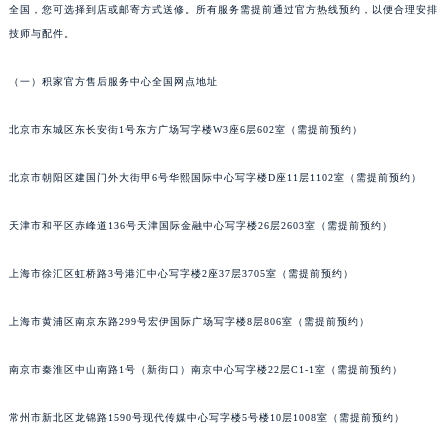
南通市崇川区工农路57号圆融广场写字楼16层1603室（需提前预约）
全国，您可选择到店或邮寄方式送修。所有服务需提前通过官方热线预约，以便合理安排
技师与配件。
苏州市苏州工业园区星港街199号苏州中心办公楼C座22层08室（需提前预约）
武汉市江汉区解放大道686号世界贸易大厦38层09室（需提前预约）
（一）积家官方售后服务中心全国网点地址
南宁市青秀区金湖路59号地王大厦12楼1224室（需提前预约）
合肥市蜀山区潜山路111号万象城华润大厦B座12楼03室（需提前预约）
北京市东城区东长安街1号东方广场写字楼W3座6层602室（需提前预约）
泉州市丰泽区宝洲路729号浦西万达中心写字楼A座7楼709室（需提前预约）
青岛市南区山东路6号华润大厦B座22层04室（需提前预约）
北京市朝阳区建国门外大街甲6号华熙国际中心写字楼D座11层1102室（需提前预约）
烟台市芝罘区胜利路139号万达金融中心A座907室（需提前预约）
天津市和平区赤峰道136号天津国际金融中心写字楼26层2603室（需提前预约）
长春市朝阳区西安大路727号中银大厦A座(旺进大厦)18层09室（需提前预约）
贵阳市南明区都司高架桥路33号亨特国际金融中心14楼14D（需提前预约）
上海市徐汇区虹桥路3号港汇中心写字楼2座37层3705室（需提前预约）
昆明市盘龙区北京路928号同德昆明广场写字楼10层06室（需提前预约）
石家庄市长安区中山东路39号勒泰中心写字楼B座13层07室（需提前预约）
上海市黄浦区南京东路299号宏伊国际广场写字楼8层806室（需提前预约）
西安市碑林区南关正街88号华侨城长安国际中心E座6楼10室（需提前预约）
南京市秦淮区中山南路1号（新街口）南京中心写字楼22层C1-1室（需提前预约）
海口市龙华区金贸东路5号海口华润大厦B座17层1707室（需提前预约）
唐山市路南区新华东道100号万达广场写字楼A座10层1002室（需提前预约）
常州市新北区龙锦路1590号现代传媒中心写字楼5号楼10层1008室（需提前预约）
台州市椒江区东海大道1800号腾达中心东1幢20楼2002室（需提前预约）