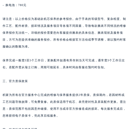
新疆维吾尔自治区新星市东风路积家售后服务中心（需提前预约）
– 换电池：780元
新疆维吾尔自治区伊宁市解放西路积家售后服务中心（需提前预约）
贵州省安顺市西秀区中华南路积家售后服务中心（需提前预约）
请注意：以上价格仅为基础款机芯保养的参考报价。由于手表的等级型号、复杂程度、制
作工艺、配件材质、损坏情况及服务项目等各项不同因素，导致每款腕表不同情况的维修
贵州省毕节市七星关区松山路积家售后服务中心（需提前预约）
保养报价无法统一。详细的报价需要您向客服提供腕表的具体信息、腕表现状及服务项
贵州省六盘水市钟山区钟山大道积家售后服务中心（需提前预约）
目，方可为您提供准确的服务报价。所有价格会根据官方活动或季节调整，请以预约时客
贵州省黔东南苗族侗族自治州凯里市北京西路积家售后服务中心（需提前预约）
服确认的数额为准。
贵州省黔西南布依族苗族自治州兴义市大道与桔香路交汇处积家售后服务中心（需提前预约）
贵州省铜仁市碧江区民主路积家售后服务中心（需提前预约）
保养完成一般需3至5个工作日，更换配件如遇有库存则当天可完成，通常需3个工作日左
贵州省遵义市红花岗区共青大道与嵩山路交叉口积家售后服务中心（需提前预约）
右。若配件需从瑞士订购，周期可能延长，具体时间由客服在预约时告知。
四川省阿坝州市马尔康市团结街积家售后服务中心（需提前预约）
三、官方质保政策
四川省巴中市巴州区江北大道积家售后服务中心（需提前预约）
四川省成都市锦江区人民东路6号SAC东原中心24层2406B室积家售后服务中心（需提前预约）
积家为所有在官方服务中心完成的维修与保养服务提供2年质保。质保期内，若因材料或
四川省达州市通川区中心广场、老车坝积家售后服务中心（需提前预约）
工艺问题导致故障，可免费复修。此质保适用于机芯、表壳密封性及原装配件更换。需注
四川省德阳市旌阳区长江西路、南街积家售后服务中心（需提前预约）
意：质保范围不包括因意外碰撞、使用不当或非官方拆修造成的损坏。每次服务完成后，
四川省甘孜州市康定市情歌广场、箭炉街积家售后服务中心（需提前预约）
您将获得电子质保卡，凭此享后续服务。
四川省广安市广安区建安南路积家售后服务中心（需提前预约）