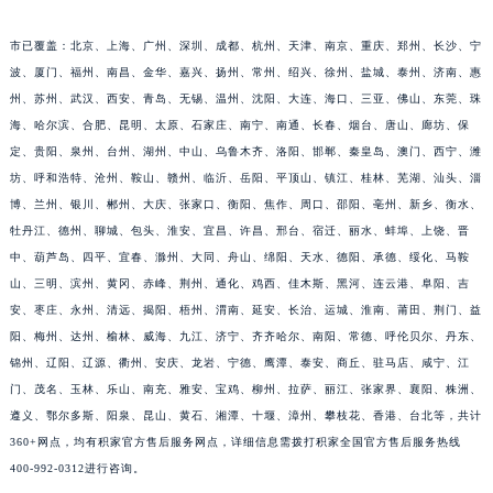
江西省吉安市吉州区井冈山大道积家售后服务中心（需提前预约）
江西省景德镇市珠山区珠山中路积家售后服务中心（需提前预约）
市已覆盖：北京、上海、广州、深圳、成都、杭州、天津、南京、重庆、郑州、长沙、宁
江西省九江市浔阳区浔阳路积家售后服务中心（需提前预约）
波、厦门、福州、南昌、金华、嘉兴、扬州、常州、绍兴、徐州、盐城、泰州、济南、惠
州、苏州、武汉、西安、青岛、无锡、温州、沈阳、大连、海口、三亚、佛山、东莞、珠
江西省南昌市红谷滩新区红谷中大道998号绿地双子塔（中央广场）A1座办公楼14层1407室积家售后服务中心（需提前预约）
海、哈尔滨、合肥、昆明、太原、石家庄、南宁、南通、长春、烟台、唐山、廊坊、保
江西省萍乡市安源区萍安北大道与康庄路交叉口积家售后服务中心（需提前预约）
定、贵阳、泉州、台州、湖州、中山、乌鲁木齐、洛阳、邯郸、秦皇岛、澳门、西宁、潍
江西省上饶市信州区滨江西路积家售后服务中心（需提前预约）
坊、呼和浩特、沧州、鞍山、赣州、临沂、岳阳、平顶山、镇江、桂林、芜湖、汕头、淄
江西省新余市渝水区北湖西路积家售后服务中心（需提前预约）
博、兰州、银川、郴州、大庆、张家口、衡阳、焦作、周口、邵阳、亳州、新乡、衡水、
江西省宜春市袁州区中山中路积家售后服务中心（需提前预约）
牡丹江、德州、聊城、包头、淮安、宜昌、许昌、邢台、宿迁、丽水、蚌埠、上饶、晋
江西省鹰潭市月湖区胜利东路积家售后服务中心（需提前预约）
中、葫芦岛、四平、宜春、滁州、大同、舟山、绵阳、天水、德阳、承德、绥化、马鞍
山、三明、滨州、黄冈、赤峰、荆州、通化、鸡西、佳木斯、黑河、连云港、阜阳、吉
山东省德州市德城区东风中路积家售后服务中心（需提前预约）
安、枣庄、永州、清远、揭阳、梧州、渭南、延安、长治、运城、淮南、莆田、荆门、益
山东省东营市东营区济南路积家售后服务中心（需提前预约）
阳、梅州、达州、榆林、威海、九江、济宁、齐齐哈尔、南阳、常德、呼伦贝尔、丹东、
山东省济南市历下区经十路11111号华润中心写字楼（万象城）15层1508室积家售后服务中心（需提前预约）
锦州、辽阳、辽源、衢州、安庆、龙岩、宁德、鹰潭、泰安、商丘、驻马店、咸宁、江
山东省济宁市任城区太白楼路积家售后服务中心（需提前预约）
门、茂名、玉林、乐山、南充、雅安、宝鸡、柳州、拉萨、丽江、张家界、襄阳、株洲、
山东省莱芜市文化南路8号银座商城名表维修一楼名表维修积家售后服务中心（需提前预约）
遵义、鄂尔多斯、阳泉、昆山、黄石、湘潭、十堰、漳州、攀枝花、香港、台北等，共计
山东省临沂市兰山区解放路积家售后服务中心（需提前预约）
360+网点，均有积家官方售后服务网点，详细信息需拨打积家全国官方售后服务热线
400-992-0312进行咨询。
山东省日照市东港区烟台路积家售后服务中心（需提前预约）