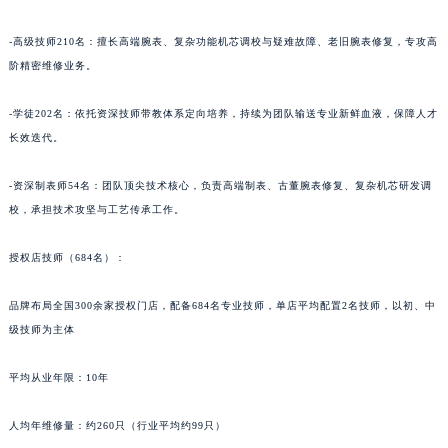
宁夏回族自治区中卫市沙坡头区鼓楼东街积家售后服务中心（需提前预约）
青海省果洛藏族自治州玛沁县团结路积家售后服务中心（需提前预约）
-高级技师210名：擅长高端腕表、复杂功能机芯调校与疑难故障、老旧腕表修复，专攻高
青海省海北藏族自治州海晏县将军路积家售后服务中心（需提前预约）
阶精密维修业务。
青海省海东市乐都区滨河路积家售后服务中心（需提前预约）
-学徒202名：依托资深技师带教体系定向培养，持续为团队输送专业新鲜血液，保障人才
青海省海南藏族自治州共和县青海湖大街积家售后服务中心（需提前预约）
长效迭代。
青海省海西蒙古族藏族自治州德令哈市柴达木路积家售后服务中心（需提前预约）
青海省黄南藏族自治州同仁市德合隆路积家售后服务中心（需提前预约）
-资深制表师54名：团队顶尖技术核心，负责高端制表、古董腕表修复、复杂机芯研发调
青海省西宁市城西区海湖新区西关大道积家售后服务中心（需提前预约）
校，承担技术攻坚与工艺传承工作。
青海省玉树藏族自治州结古镇胜利路积家售后服务中心（需提前预约）
授权店技师（684名）：
陕西省安康市汉滨区金州路积家售后服务中心（需提前预约）
陕西省宝鸡市渭滨区经二路积家售后服务中心（需提前预约）
品牌布局全国300余家授权门店，配备684名专业技师，单店平均配置2名技师，以初、中
陕西省汉中市汉台区北大街积家售后服务中心（需提前预约）
级技师为主体
陕西省商洛市商州区州城街积家售后服务中心（需提前预约）
陕西省铜川市王益区红旗街积家售后服务中心（需提前预约）
平均从业年限：10年
陕西省渭南市临渭区东风大街积家售后服务中心（需提前预约）
人均年维修量：约260只（行业平均约99只）
陕西省咸阳市秦都区沣西新城统一西路与白马河路交汇处积家售后服务中心（需提前预约）