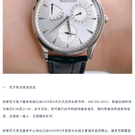
厦门市思明区湖滨东路95号华润大厦写字楼B座11层1104室（需提前预约）
福州市鼓楼区五四路128-1号恒力城写字楼15层03室（需提前预约）
成都市锦江区人民东路6号SAC东原中心写字楼24层2406B室（需提前预约）
重庆市江北区观音桥步行街2号融恒时代广场写字楼9层902室（需提前预约）
长沙市芙蓉区定王台街道建湘路393号世茂环球金融中心写字楼（芙蓉广场）10层13室（需提前预约）
郑州市二七区铭功路10号华润大厦写字楼29层2905室（需提前预约）
太原市迎泽区解放路15号亨得利名表服务中心（品牌授权店）3层整层（需提前预约）
沈阳市沈河区中街路137号亨得利名表服务中心（品牌授权店）1层整层（需提前预约）
沈阳市沈河区中街路83号亨得利名表服务中心（品牌授权店）1层整层（需提前预约）
乌鲁木齐市天山区红山路26号时代广场（CCMALL）C座17层17-B（需提前预约）
温州市鹿城区锦绣路1067号置信广场10层1015室（需提前预约）
一、官方售后渠道信息
哈尔滨市道里区友谊西路600号富力中心T2座写字楼29层03室（需提前预约）
积家官方客户服务热线已由2026年6月正式启用全新号码：400-992-0312。客服在线时间
大连市中山区人民路15号国际金融大厦7层G室（需提前预约）
为每日8:00至22:00，全年无休。您可拨打此号码咨询服务项目、预约维修保养或查询进
佛山市禅城区季华五路57号万科金融中心C座12层1205室（需提前预约）
度，全国统一接入，无需额外区号。
东莞市东城街道鸿福东路1号民盈国贸中心T1写字楼9层907室（需提前预约）
无锡市梁溪区人民中路139号恒隆广场写字楼1座11层1104室（需提前预约）
积家官方售后服务中心地址已由2026年6月更新为全国主要城市直营网点。服务范围覆盖