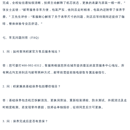
西藏自治区拉萨市城关区北京中路积家售后服务中心（需提前预约）
完成，全程短信通知很清晰，技师主动解释了机芯状态，更换的表蒙与原装一模一样。”
张女士反馈：“邮寄服务非常方便，包装严实，收到后走时精准，包装内还附带了保养手
西藏自治区林芝市巴宜区广东路积家售后服务中心（需提前预约）
册。” 王先生评价：“客服耐心解答了关于表带尺寸的问题，到店后等待期间还提供了咖
西藏自治区那曲市色尼区浙江西路积家售后服务中心（需提前预约）
啡，整体体验专业且舒适。”
西藏自治区日喀则市桑珠孜区上海中路积家售后服务中心（需提前预约）
西藏自治区山南市乃东区湖北大道积家售后服务中心（需提前预约）
七、常见问题问答（FAQ）
云南省保山市隆阳区正阳路积家售后服务中心（需提前预约）
云南省楚雄彝族自治州楚雄市鹿城南路积家售后服务中心（需提前预约）
1. 问：如何查询积家官方售后服务地址？
云南省大理白族自治州大理市建设路积家售后服务中心（需提前预约）
答：您可拨打400-992-0312，客服将根据您所在城市提供最近的直营服务中心地址。所
云南省德宏傣族景颇族自治州芒市团结大街积家售后服务中心（需提前预约）
有网点均支持到店与邮寄两种方式，邮寄前需提前致电获取专属送修指引。
云南省迪庆藏族自治州香格里拉市长征大道积家售后服务中心（需提前预约）
云南省红河哈尼族彝族自治州蒙自市天马路积家售后服务中心（需提前预约）
2. 问：积家腕表基础保养包括哪些项目？
云南省丽江市古城区七星街积家售后服务中心（需提前预约）
云南省临沧市临翔区世纪路积家售后服务中心（需提前预约）
答：基础保养包含机芯拆解清洗、更换润滑油、重新组装调校、防水测试、外观清洁及走
时精度检测。若发现零件磨损，技师会单独报价，征得同意后方可更换。
云南省怒江傈僳族自治州泸水市人民路积家售后服务中心（需提前预约）
云南省普洱市思茅区振兴大道积家售后服务中心（需提前预约）
3. 问：保养完成后是否有质保？
云南省曲靖市麒麟区学府路积家售后服务中心（需提前预约）