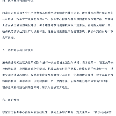
四、技术标准与服务环境
四川省广元市利州区老城南北街、东大街积家售后服务中心（需提前预约）
四川省乐山市市中区嘉定中路积家售后服务中心（需提前预约）
积家官方售后服务中心严格遵循品牌瑞士总部制定的技术规范。所有技师均通过积家专业
四川省凉山州市西昌市大巷口下街积家售后服务中心（需提前预约）
认证培训，持有官方颁发的资质证书。服务中心配备品牌专用的微米级检测仪器、防静电
四川省泸州市江阳区治平路积家售后服务中心（需提前预约）
工作台及恒温恒湿装配环境。每个维修环节均使用积家原厂润滑油、密封圈及精密工具，
四川省眉山市东坡区三苏路积家售后服务中心（需提前预约）
确保机芯调试达到出厂时误差标准。服务全程采用数字化管理系统，从接件到交付每个节
点可追溯。
四川省绵阳市涪城区翠花街积家售后服务中心（需提前预约）
四川省南充市高坪区江东大道积家售后服务中心（需提前预约）
五、养护知识与日常使用
四川省内江市东兴区汉安大道积家售后服务中心（需提前预约）
四川省攀枝花市东区三线大道北段积家售后服务中心（需提前预约）
腕表保养时间建议为使用2至3年进行一次全面机芯清洁与润滑。日常使用中，请避免手表
四川省遂宁市船山区香林南路积家售后服务中心（需提前预约）
接触强磁场、剧烈温差或化学溶剂。机械表若长时间不佩戴，建议每月手动上链一次，以
四川省雅安市雨城区熊猫大道积家售后服务中心（需提前预约）
保持润滑油分布均匀。皮质表带应避免接触水分与汗水，定期用软布擦拭。对于具备防水
功能的款式，每年检测一次密封性能，防止胶圈老化。石英表电池寿命通常为2至3年，出
四川省宜宾市翠屏区长翠路积家售后服务中心（需提前预约）
现停走或秒针跳动间隔异常时，请及时更换官方电池。
四川省资阳市雁江区滨江大道一段与和平南路积家售后服务中心（需提前预约）
四川省自贡市自流井区华商北路积家售后服务中心（需提前预约）
六、用户反馈
西藏自治区阿里地区噶尔县北京西路积家售后服务中心（需提前预约）
西藏自治区昌都市卡若区昌都西路积家售后服务中心（需提前预约）
积家官方服务中心自启用新热线以来，接到众多客户致谢。刘先生表示：“从预约到保养