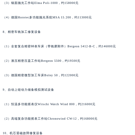
香港特别行政区尖沙咀区油尖旺区广东道积家售后服务中心（需提前预约）
（3）镜面抛光工作站Elma Poli-1000，约158000元
香港特别行政区金钟区中西区金钟道积家售后服务中心（需提前预约）
（4）德国Horotec多功能抛光系统MSA 15.200，约113000元
香港特别行政区九龙区油尖旺区弥敦道积家售后服务中心（需提前预约）
香港特别行政区铜锣湾区湾仔区轩尼诗道积家售后服务中心（需提前预约）
8、精密车铣加工修复设备
河南省安阳市文峰区解放大道积家售后服务中心（需提前预约）
河南省鹤壁市淇滨区九州路积家售后服务中心（需提前预约）
（1）全套复合精密钟表车床（带铣磨附件）Bergeon 5412-B-C，约146000元
河南省济源市沁园街道济水大道积家售后服务中心（需提前预约）
（2）液压精密压盖工作站Bergeon 5500，约19500元
河南省焦作市解放区解放路积家售后服务中心（需提前预约）
河南省开封市鼓楼区中山路积家售后服务中心（需提前预约）
（3）德国精密微型加工车床Boley 50，约122000元
河南省洛阳市西工区中州中路与解放路交叉口积家售后服务中心（需提前预约）
河南省漯河市源汇区交通路积家售后服务中心（需提前预约）
9、自动上链动力储备模拟测试设备
河南省南阳市宛城区范蠡东路与南都路交叉口积家售后服务中心（需提前预约）
河南省平顶山市卫东区建设路积家售后服务中心（需提前预约）
（1）恒温多功能摇表仪Witschi Watch Wind 800，约216000元
河南省濮阳市大华龙区开州路绿城路交叉口积家售后服务中心（需提前预约）
（2）高端复杂功能摇表工作站Chronowind CW-12，约168000元
河南省三门峡市湖滨区和平路积家售后服务中心（需提前预约）
河南省商丘市梁园区神火大道积家售后服务中心（需提前预约）
10、机芯退磁故障修复设备