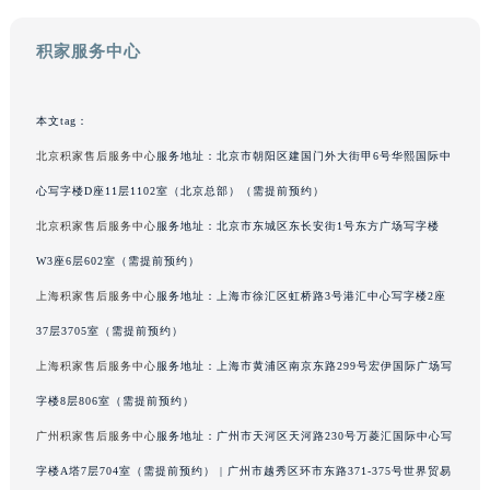
河北省石家庄市长安区中山东路39号勒泰中心写字楼B座13层07室积家售后服务中心（需提前预约）
陕西省西安市碑林区南关正街88号华侨城长安国际中心E座6楼10室积家售后服务中心（需提前预约）
积家服务中心
海南省海口市龙华区金贸东路5号海口华润大厦B座17层1707室积家售后服务中心（需提前预约）
河北省唐山市路南区新华东道100号万达广场写字楼A座10层1002室积家售后服务中心（需提前预约）
本文tag：
台州市椒江区东海大道1800号腾达中心东1幢20楼2002室积家售后服务中心（需提前预约）
北京积家售后服务中心
服务地址：北京市朝阳区建国门外大街甲6号华熙国际中
呼和浩特市玉泉区大学西街70号华润万象城写字楼（鄂尔多斯大厦）23层2326室积家售后服务中心（需提前预约）
心写字楼D座11层1102室（北京总部）（需提前预约）
兰州市七里河区西津西路16号兰州中心写字楼21层2102室积家售后服务中心（需提前预约）
重庆市解放碑渝中区民权路28号英利国际金融中心写字楼20层01室积家售后服务中心（需提前预约）
北京积家售后服务中心
服务地址：北京市东城区东长安街1号东方广场写字楼
节假日正常营业！
W3座6层602室（需提前预约）
上海积家售后服务中心
服务地址：上海市徐汇区虹桥路3号港汇中心写字楼2座
37层3705室（需提前预约）
上海积家售后服务中心
服务地址：上海市黄浦区南京东路299号宏伊国际广场写
字楼8层806室（需提前预约）
广州积家售后服务中心
服务地址：广州市天河区天河路230号万菱汇国际中心写
字楼A塔7层704室（需提前预约） | 广州市越秀区环市东路371-375号世界贸易