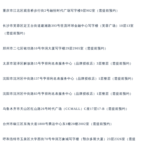
辽宁省盘锦市兴隆台区石油大街积家售后服务中心（需提前预约）
重庆市江北区观音桥步行街2号融恒时代广场写字楼9层902室（需提前预约）
辽宁省铁岭市银州区南马路积家售后服务中心（需提前预约）
辽宁省营口市站前区市府路与渤海大街交叉口积家售后服务中心（需提前预约）
长沙市芙蓉区定王台街道建湘路393号世茂环球金融中心写字楼（芙蓉广场）10层13室
辽宁省沈阳市沈河区中街路137号亨得利名表维修授权店1楼积家售后服务中心（需提前预约）
（需提前预约）
辽宁省沈阳市沈河区中街路83号亨得利名表维修授权店1楼积家售后服务中心（需提前预约）
北京市朝阳区建国门外大街甲6号华熙国际中心D座11层1102室积家售后服务中心（北京总部）（需提前预约）
郑州市二七区铭功路10号华润大厦写字楼29层2905室（需提前预约）
北京市东城区东长安街1号王府井东方广场W3座6层602室积家售后服务中心（需提前预约）
太原市迎泽区解放路15号亨得利名表服务中心（品牌授权店）3层整层（需提前预约）
河北省保定市竞秀区朝阳北大街北国先天下积家售后服务中心（需提前预约）
内蒙古自治区阿拉善盟市左旗土尔扈特大街积家售后服务中心（需提前预约）
沈阳市沈河区中街路137号亨得利名表服务中心（品牌授权店）1层整层（需提前预约）
内蒙古自治区巴彦淖尔市临河区新华街积家售后服务中心（需提前预约）
内蒙古自治区包头市青山区幸福路甲3号王府井百货名表维修积家售后服务中心（需提前预约）
沈阳市沈河区中街路83号亨得利名表服务中心（品牌授权店）1层整层（需提前预约）
内蒙古自治区赤峰市红山区哈达街积家售后服务中心（需提前预约）
内蒙古自治区鄂尔多斯市东胜区伊金霍洛街积家售后服务中心（需提前预约）
乌鲁木齐市天山区红山路26号时代广场（CCMALL）C座17层17-B（需提前预约）
内蒙古自治区呼伦贝尔市海拉尔区中央街积家售后服务中心（需提前预约）
台州市椒江区东海大道1800号腾达中心东1幢20楼2002室（需提前预约）
内蒙古自治区通辽市科尔沁区明仁大街积家售后服务中心（需提前预约）
内蒙古自治区乌海市海勃湾区人民南路积家售后服务中心（需提前预约）
呼和浩特市玉泉区大学西街70号华润万象城写字楼（鄂尔多斯大厦）23层2326室（需提