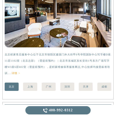
北京积家售后服务中心位于北京市朝阳区建国门外大街甲6号华熙国际中心写字楼D座
上
11层1102室（北京总部）（需提前预约） | 北京市东城区东长安街1号东方广场写字
（
楼W3座6层602室（需提前预约），是积家维修保养服务网点,中心技师均接受标准培
前
训....
详情 >
北京
上海
广州
深圳
天津
成都
推荐阅读

400-992-0312