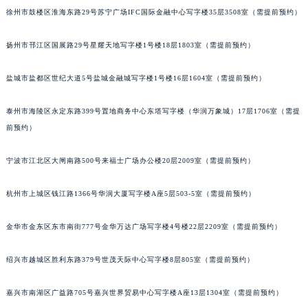
内蒙古自治区呼和浩特市玉泉区大学西街70号华润万象城写字楼（鄂尔多斯大厦）23层2326室（需提前预约）
徐州市鼓楼区淮海东路29号苏宁广场IFC国际金融中心写字楼35层3508室（需提前预约）
甘肃省兰州市七里河区西津西路16号兰州中心写字楼21层2102室（需提前预约）
重庆市解放碑渝中区民权路28号英利国际金融中心写字楼20层01室（需提前预约）
扬州市邗江区国展路29号星耀天地写字楼1号楼18层1803室（需提前预约）
黑龙江省大庆市萨尔图区会战大街积家售后服务中心（需提前预约）
盐城市盐都区世纪大道5号盐城金融城写字楼1号楼16层1604室（需提前预约）
黑龙江省鹤岗市向阳区红军路积家售后服务中心（需提前预约）
黑龙江省黑河市爱辉区中央街积家售后服务中心（需提前预约）
泰州市海陵区永定东路399号置地商务中心东塔写字楼（华润万象城）17层1706室（需提
黑龙江省鸡西市鸡冠区红军路积家售后服务中心（需提前预约）
前预约）
黑龙江省佳木斯市向阳区长安路积家售后服务中心（需提前预约）
黑龙江省牡丹江市东安区太平路积家售后服务中心（需提前预约）
宁波市江北区大闸南路500号来福士广场办公楼20层2009室（需提前预约）
黑龙江省七台河市桃山区大同街积家售后服务中心（需提前预约）
杭州市上城区钱江路1366号华润大厦写字楼A座5层503-5室（需提前预约）
黑龙江省齐齐哈尔市龙沙区龙华路积家售后服务中心（需提前预约）
黑龙江省双鸭山市尖山区新兴大街积家售后服务中心（需提前预约）
金华市金东区东市南街777号金华万达广场写字楼4号楼22层2209室（需提前预约）
黑龙江省绥化市北林区新华街与康庄路交叉口积家售后服务中心（需提前预约）
黑龙江省伊春市伊美区通河路积家售后服务中心（需提前预约）
绍兴市越城区胜利东路379号世茂天际中心写字楼8层805室（需提前预约）
吉林省白城市洮北区明仁南街积家售后服务中心（需提前预约）
嘉兴市南湖区广益路705号嘉兴世界贸易中心写字楼A座13层1304室（需提前预约）
吉林省白山市浑江区浑江大街积家售后服务中心（需提前预约）