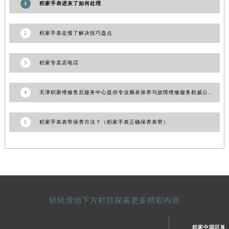
1
积家手表进灰了如何处理
陕西省榆林市榆阳区长兴路积家售后服务中心（需提前预约）
新疆维吾尔自治区阿克苏市东大街积家售后服务中心（需提前预约）
2
积家手表走慢了解决技巧盘点
新疆维吾尔自治区阿拉尔市胜利大道积家售后服务中心（需提前预约）
新疆维吾尔自治区阿拉山口市友好路积家售后服务中心（需提前预约）
3
积家专卖店电话
新疆维吾尔自治区阿勒泰市解放路积家售后服务中心（需提前预约）
新疆维吾尔自治区阿图什市光明路积家售后服务中心（需提前预约）
4
天津积家维修售后服务中心提供专业腕表保养与故障维修服务权威公示（2026年8月最新）
新疆维吾尔自治区白杨市军垦路积家售后服务中心（需提前预约）
新疆维吾尔自治区北屯市团结路积家售后服务中心（需提前预约）
5
积家手表表带保养方法？（积家手表正确保养表带）
新疆维吾尔自治区博乐市博乐市北京路积家售后服务中心（需提前预约）
新疆维吾尔自治区昌吉市延安北路积家售后服务中心（需提前预约）
新疆维吾尔自治区阜康市博峰路积家售后服务中心（需提前预约）
新疆维吾尔自治区哈密市伊州区建国北路积家售后服务中心（需提前预约）
新疆维吾尔自治区和田市和田市北京西路积家售后服务中心（需提前预约）
新疆维吾尔自治区胡杨河市胡杨河市胡杨路积家售后服务中心（需提前预约）
轻轻滑动下方栏目探索更多精彩内容
新疆维吾尔自治区霍尔果斯市亚欧北路积家售后服务中心（需提前预约）
新疆维吾尔自治区喀什市解放北路积家售后服务中心（需提前预约）
积家中国区服