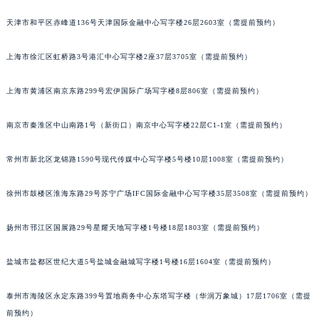
福州市鼓楼区五四路128-1号恒力城写字楼15层03室（需提前预约）
天津市和平区赤峰道136号天津国际金融中心写字楼26层2603室（需提前预约）
成都市锦江区人民东路6号SAC东原中心写字楼24层2406B室（需提前预约）
重庆市江北区观音桥步行街2号融恒时代广场写字楼9层902室（需提前预约）
上海市徐汇区虹桥路3号港汇中心写字楼2座37层3705室（需提前预约）
长沙市芙蓉区定王台街道建湘路393号世茂环球金融中心写字楼（芙蓉广场）10层13室（需提前预约）
上海市黄浦区南京东路299号宏伊国际广场写字楼8层806室（需提前预约）
郑州市二七区铭功路10号华润大厦写字楼29层2905室（需提前预约）
太原市迎泽区解放路15号亨得利名表服务中心（品牌授权店）3层整层（需提前预约）
南京市秦淮区中山南路1号（新街口）南京中心写字楼22层C1-1室（需提前预约）
沈阳市沈河区中街路137号亨得利名表服务中心（品牌授权店）1层整层（需提前预约）
沈阳市沈河区中街路83号亨得利名表服务中心（品牌授权店）1层整层（需提前预约）
常州市新北区龙锦路1590号现代传媒中心写字楼5号楼10层1008室（需提前预约）
乌鲁木齐市天山区红山路26号时代广场（CCMALL）C座17层17-B（需提前预约）
温州市鹿城区锦绣路1067号置信广场10层1015室（需提前预约）
徐州市鼓楼区淮海东路29号苏宁广场IFC国际金融中心写字楼35层3508室（需提前预约）
哈尔滨市道里区友谊西路600号富力中心T2座写字楼29层03室（需提前预约）
扬州市邗江区国展路29号星耀天地写字楼1号楼18层1803室（需提前预约）
大连市中山区人民路15号国际金融大厦7层G室（需提前预约）
佛山市禅城区季华五路57号万科金融中心C座12层1205室（需提前预约）
盐城市盐都区世纪大道5号盐城金融城写字楼1号楼16层1604室（需提前预约）
东莞市东城街道鸿福东路1号民盈国贸中心T1写字楼9层907室（需提前预约）
无锡市梁溪区人民中路139号恒隆广场写字楼1座11层1104室（需提前预约）
泰州市海陵区永定东路399号置地商务中心东塔写字楼（华润万象城）17层1706室（需提
南通市崇川区工农路57号圆融广场写字楼16层1603室（需提前预约）
前预约）