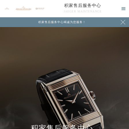
积家售后服务中心

JAEGER MAINTENANCE

积家售后服务中心竭诚为您服务！
中心介绍
联系我们
积家售后服务中心