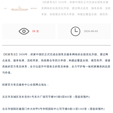
【积家售后】2026年，积家中国区正式完成全国售后服
徐州市鼓楼区淮海东路29号苏宁广场IFC国际金融中心写字楼35层3508室（需提前预约）
务网络的全面优化升级。通过网点改造、服务拓展、流程
扬州市邗江区国展路29号星耀天地写字楼1号楼18层1803室（需提前预约）
革新、热线整合等四大举措，构建起覆盖全国、规范有
盐城市盐都区世纪大道5号盐城金融城写字楼1号楼16层1604室（需提前预约）
序、便捷高效的官方售后体系，全方位提升中国表主的售
泰州市海陵区永定东路399号置地商务中心东塔写字楼（华润万象城）17层1706室（需提前预约）
后…

58 次
2026-06-05
宁波市江北区大闸南路500号来福士广场办公楼20层2009室（需提前预约）
杭州市上城区钱江路1366号华润大厦写字楼A座5层503-5室（需提前预约）
金华市金东区东市南街777号金华万达广场写字楼4号楼22层2209室（需提前预约）
绍兴市越城区胜利东路379号世茂天际中心写字楼8层805室（需提前预约）
【
积家售后
】2026年，积家中国区正式完成全国售后服务网络的全面优化升级。通过网
点改造、服务拓展、流程革新、热线整合等四大举措，构建起覆盖全国、规范有序、便捷
嘉兴市南湖区广益路705号嘉兴世界贸易中心写字楼A座13层1304室（需提前预约）
高效的官方售后体系，全方位提升中国表主的售后体验，全力守护每一枚积家腕表的品质
南昌市红谷滩新区红谷中大道998号绿地双子塔（中央广场）A1座办公楼14层07室（需提前预约）
与价值。
济南市历下区经十路11111号华润中心写字楼（万象城）15层1508室（需提前预约）
广州市天河区天河路230号万菱汇国际中心写字楼A塔7层704室（需提前预约）
积家官方售后服务中心全国网点地址：
广州市越秀区环市东路371-375号世界贸易中心大厦南塔写字楼15层07室（需提前预约）
深圳市罗湖区深南东路5001号华润大厦写字楼17层1701室（需提前预约）
北京市东城区东长安街1号东方广场写字楼W3座6层602室（需提前预约）
惠州市惠城区江北文昌一路7号华贸大厦写字楼1座30层05室（需提前预约）
北京市朝阳区建国门外大街甲6号华熙国际中心写字楼D座11层1102室（需提前预约）
厦门市思明区湖滨东路95号华润大厦写字楼B座11层1104室（需提前预约）