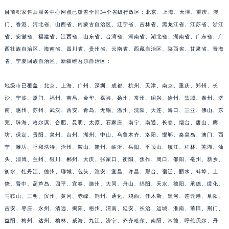
福建省莆田市城厢区霞林街道荔华东大道积家售后服务中心（需提前预约）
目前
积家售后
服务中心网点已覆盖全国34个省级行政区：北京、上海、天津、重庆、澳
福建省三明市三元区东乾二路积家售后服务中心（需提前预约）
门、香港、河北省、山西省、内蒙古自治区、辽宁省、吉林省、黑龙江省、江苏省、浙江
省、安徽省、福建省、江西省、山东省、台湾省、河南省、湖北省、湖南省、广东省、广
福建省漳州市龙文区步港路积家售后服务中心（需提前预约）
西壮族自治区、海南省、四川省、贵州省、云南省、西藏自治区、陕西省、甘肃省、青海
江苏省常州市新北区龙锦路1590号现代传媒中心5号楼10层1008室积家售后服务中心（需提前预约）
省、宁夏回族自治区、新疆维吾尔自治区；
江苏省淮安市清江浦区淮海北路积家售后服务中心（需提前预约）
江苏省连云港市海州区通灌北路积家售后服务中心（需提前预约）
地级市已覆盖：北京、上海、广州、深圳、成都、杭州、天津、南京、重庆、郑州、长
江苏省南京市秦淮区中山南路1号南京中心22层22-C1-C3室积家售后服务中心（需提前预约）
沙、宁波、厦门、福州、南昌、金华、嘉兴、扬州、常州、绍兴、徐州、盐城、泰州、济
江苏省宿迁市宿城区西湖路积家售后服务中心（需提前预约）
南、惠州、苏州、武汉、西安、青岛、无锡、温州、沈阳、大连、海口、三亚、佛山、东
莞、珠海、哈尔滨、合肥、昆明、太原、石家庄、南宁、南通、长春、烟台、唐山、廊
江苏省泰州市海陵区永定东路399号置地商务中心东塔（华润万象城）17层1706室积家售后服务中心（需提前预约）
坊、保定、贵阳、泉州、台州、湖州、中山、乌鲁木齐、洛阳、邯郸、秦皇岛、澳门、西
江苏省徐州市鼓楼区淮海东路29号苏宁广场IFC国际金融中心35层3508室积家售后服务中心（需提前预约）
宁、潍坊、呼和浩特、沧州、鞍山、赣州、临沂、岳阳、平顶山、镇江、桂林、芜湖、汕
江苏省盐城市盐都区世纪大道5号盐城金融城写字楼1号楼16层1604室积家售后服务中心（需提前预约）
头、淄博、兰州、银川、郴州、大庆、张家口、衡阳、焦作、周口、邵阳、亳州、新乡、
江苏省扬州市邗江区国展路29号星耀天地写字楼1号楼18层1803室积家售后服务中心（需提前预约）
衡水、牡丹江、德州、聊城、包头、淮安、宜昌、许昌、邢台、宿迁、丽水、蚌埠、上
江苏省镇江市京口区中山东路积家售后服务中心（需提前预约）
饶、晋中、葫芦岛、四平、宜春、滁州、大同、舟山、绵阳、天水、德阳、承德、绥化、
江西省抚州市临川区赣东大道积家售后服务中心（需提前预约）
马鞍山、三明、滨州、黄冈、赤峰、荆州、通化、鸡西、佳木斯、黑河、连云港、阜阳、
吉安、枣庄、永州、清远、揭阳、梧州、渭南、延安、长治、运城、淮南、莆田、荆门、
江西省赣州市章贡区文清路积家售后服务中心（需提前预约）
益阳、梅州、达州、榆林、威海、九江、济宁、齐齐哈尔、南阳、常德、呼伦贝尔、丹
江西省吉安市吉州区井冈山大道积家售后服务中心（需提前预约）