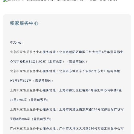
吉林省辽源市龙山区人民大街积家售后服务中心（需提前预约）
吉林省梅河口市新华街道梅河大街积家售后服务中心（需提前预约）
吉林省四平市铁东区紫气大路与南九经街交汇处积家售后服务中心（需提前预约）
积家服务中心
吉林省松原市宁江区五环大街积家售后服务中心（需提前预约）
吉林省通化市东昌区环通乡江南大街积家售后服务中心（需提前预约）
本文tag：
吉林省延边市延吉市解放路积家售后服务中心（需提前预约）
北京积家售后服务中心
服务地址：北京市朝阳区建国门外大街甲6号华熙国际中
辽宁省鞍山市铁东区站前街积家售后服务中心（需提前预约）
心写字楼D座11层1102室（北京总部）（需提前预约）
辽宁省本溪市平山区胜利路积家售后服务中心（需提前预约）
北京积家售后服务中心
服务地址：北京市东城区东长安街1号东方广场写字楼
辽宁省朝阳市双塔区新华路积家售后服务中心（需提前预约）
W3座6层602室（需提前预约）
辽宁省丹东市振兴区七经街积家售后服务中心（需提前预约）
辽宁省抚顺市新抚区东一路积家售后服务中心（需提前预约）
上海积家售后服务中心
服务地址：上海市徐汇区虹桥路3号港汇中心写字楼2座
辽宁省阜新市海州区解放大街积家售后服务中心（需提前预约）
37层3705室（需提前预约）
辽宁省葫芦岛市连山区中央路积家售后服务中心（需提前预约）
上海积家售后服务中心
服务地址：上海市黄浦区南京东路299号宏伊国际广场写
辽宁省锦州市古塔区中央大街积家售后服务中心（需提前预约）
字楼8层806室（需提前预约）
辽宁省辽阳市白塔区新运大街积家售后服务中心（需提前预约）
广州积家售后服务中心
服务地址：广州市天河区天河路230号万菱汇国际中心写
辽宁省盘锦市兴隆台区石油大街积家售后服务中心（需提前预约）