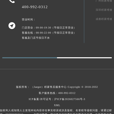
广州积家维修
广东省梅州市梅江区金燕大道积家售后服务中心（需提前预约）
400-992-0312
深圳积家维修
广东省清远市清城区湖西路积家售后服务中心（需提前预约）
成都积家维修
广东省汕头市龙湖区长平路积家售后服务中心（需提前预约）
营业时间：

广东省汕尾市城区香洲街道园林社区翠园街积家售后服务中心（需提前预约）
门店营业：09:00-19:30（节假日正常营业）
客服在线：08:00-22:00（节假日正常营业）
广东省韶关市武江区芙蓉新区与老城中心交汇处积家售后服务中心（需提前预约）
客服及门店节假日不休
广东省深圳市罗湖区深南东路5001号华润大厦17层1701室积家售后服务中心（需提前预约）
广东省阳江市江城区东风一路积家售后服务中心（需提前预约）
广东省云浮市云城区金山路积家售后服务中心（需提前预约）
广东省湛江市赤坎区观海北路积家售后服务中心（需提前预约）
广东省肇庆市端州区信安大道与砚都大道交汇处积家售后服务中心（需提前预约）
广西壮族自治区百色市右江区中山二路积家售后服务中心（需提前预约）
广西壮族自治区北海市海城区北京路积家售后服务中心（需提前预约）
版权所有：
（Jaeger）
积家售后服务中心
Copyright © 2018-2032
广西壮族自治区崇左市江州区石景林街道友谊大道与丽川路交汇处积家售后服务中心（需提前预约）
客户服务热线：400-992-0312
广西壮族自治区防城港市港口区金花茶大道积家售后服务中心（需提前预约）
ICP备案/许可证号：沪ICP备2026027566号-3
广西壮族自治区贵港市港北区港城街道布山大道与仙衣路交叉口积家售后服务中心（需提前预约）
XML
如权利人或知情人士发现本站内容存在事实错误或涉及版权、名誉权等侵权问题，请通过邮
广西壮族自治区桂林市秀峰区红岭路积家售后服务中心（需提前预约）