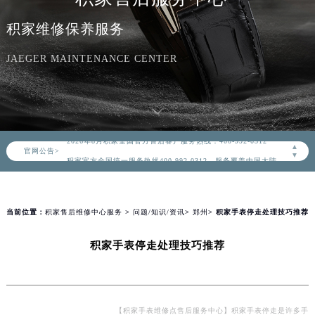
积家维修保养服务
JAEGER MAINTENANCE CENTER
2026年8月积家中国区售后服务网络优化升级公告
2026年8月积家全国官方售后客户服务热线：400-992-0312
▲
官网公告>
积家官方全国统一服务热线400-992-0312，服务覆盖中国大陆、香港、澳门、台湾全部区域（非大陆需加拨“+86”）
▼
2026年8月积家售后服务中心最新网点地址：
北京市朝阳区建国门外大街甲6号华熙国际中心写字楼D座11层1102室（北京总部）（需提前预约）
北京市东城区东长安街1号东方广场写字楼W3座6层602室（需提前预约）
当前位置：
积家售后维修中心服务
>
问题/知识/资讯
>
郑州
> 积家手表停走处理技巧推荐
天津市和平区赤峰道136号天津国际金融中心写字楼26层2603室（需提前预约）
积家手表停走处理技巧推荐
上海市徐汇区虹桥路3号港汇中心写字楼2座37层3705室（需提前预约）
上海市黄浦区南京东路299号宏伊国际广场写字楼8层806室（需提前预约）
南京市秦淮区中山南路1号（新街口）南京中心写字楼22层C1-1室（需提前预约）
常州市新北区龙锦路1590号现代传媒中心写字楼5号楼10层1008室（需提前预约）
【积家手表维修点售后服务中心】积家手表停走是许多手