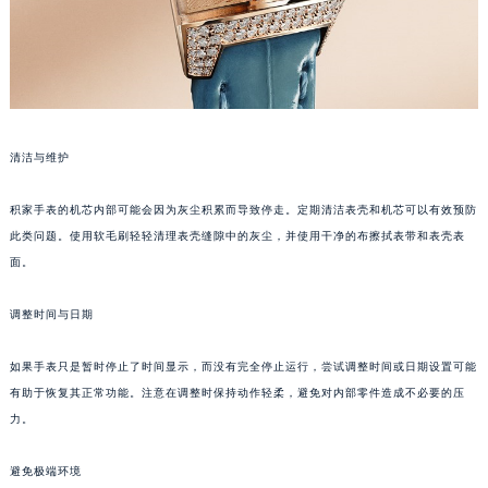
苏州市苏州工业园区星港街199号苏州中心办公楼C座22层08室（需提前预约）
武汉市江汉区解放大道686号世界贸易大厦38层09室（需提前预约）
南宁市青秀区金湖路59号地王大厦12楼1224室（需提前预约）
合肥市蜀山区潜山路111号万象城华润大厦B座12楼03室（需提前预约）
泉州市丰泽区宝洲路729号浦西万达中心写字楼A座7楼709室（需提前预约）
清洁与维护
青岛市南区山东路6号华润大厦B座22层04室（需提前预约）
烟台市芝罘区胜利路139号万达金融中心A座907室（需提前预约）
积家手表的机芯内部可能会因为灰尘积累而导致停走。定期清洁表壳和机芯可以有效预防
长春市朝阳区西安大路727号中银大厦A座(旺进大厦)18层09室（需提前预约）
此类问题。使用软毛刷轻轻清理表壳缝隙中的灰尘，并使用干净的布擦拭表带和表壳表
面。
贵阳市南明区都司高架桥路33号亨特国际金融中心14楼14D（需提前预约）
昆明市盘龙区北京路928号同德昆明广场写字楼10层06室（需提前预约）
调整时间与日期
石家庄市长安区中山东路39号勒泰中心写字楼B座13层07室（需提前预约）
西安市碑林区南关正街88号华侨城长安国际中心E座6楼10室（需提前预约）
如果手表只是暂时停止了时间显示，而没有完全停止运行，尝试调整时间或日期设置可能
海口市龙华区金贸东路5号海口华润大厦B座17层1707室（需提前预约）
有助于恢复其正常功能。注意在调整时保持动作轻柔，避免对内部零件造成不必要的压
唐山市路南区新华东道100号万达广场写字楼A座10层1002室（需提前预约）
力。
台州市椒江区东海大道1800号腾达中心东1幢20楼2002室（需提前预约）
避免极端环境
内蒙古自治区呼和浩特市玉泉区大学西街70号华润万象城写字楼（鄂尔多斯大厦）23层2326室（需提前预约）