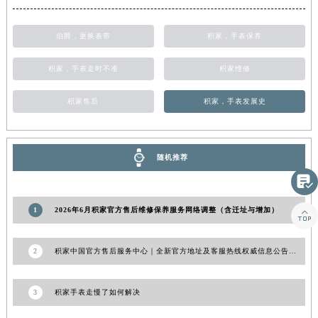
山东省威海市环翠区新威海路89号振华商厦一楼名表维修积家售后服务中心（需提前预约）
山东省潍坊市奎文区东风东街积家售后服务中心（需提前预约）
伯爵，更换表带
积家，手表保养
山东省枣庄市滕州市北辛路与善国路交叉口积家售后服务中心（需提前预约）
积家，手表走时不准
积家维修
山东省淄博市张店区金晶大道积家售后服务中心（需提前预约）
上海市黄浦区南京东路299号宏伊国际广场写字楼8层806室积家售后服务中心（需提前预约）
积家售后
积家，手表发展史
上海市徐汇区虹桥路3号港汇中心2座37层3705室积家售后服务中心（需提前预约）
浙江省杭州市上城区钱江路1366号华润大厦A座5层503-5室积家售后服务中心（需提前预约）
浙江省湖州市吴兴区劳动路积家售后服务中心（需提前预约）
随机推荐
浙江省嘉兴市南湖区广益路705号嘉兴世界贸易中心A座13层1304室积家售后服务中心（需提前预约）

浙江省金华市金东区东市南街777号金华万达广场4号楼22楼2209室积家售后服务中心（需提前预约）
1
2026年6月积家官方售后维修保养服务网络调整（含迁址与增加）

浙江省丽水市莲都区解放街积家售后服务中心（需提前预约）
浙江省宁波市江北区大闸南路500号来福士广场办公楼20层2009室积家售后服务中心（需提前预约）
2
积家中国官方售后服务中心｜全新官方地址及客服热线权威信息公告（2026年7月更新）
浙江省衢州市柯城区上街积家售后服务中心（需提前预约）
浙江省绍兴市越城区胜利东路379号世茂天际中心写字楼8层805室积家售后服务中心（需提前预约）
浙江省舟山市定海区解放东路积家售后服务中心（需提前预约）
3
积家手表走慢了如何解决
澳门特别行政区大堂区议事亭前地（新马路）积家售后服务中心（需提前预约）