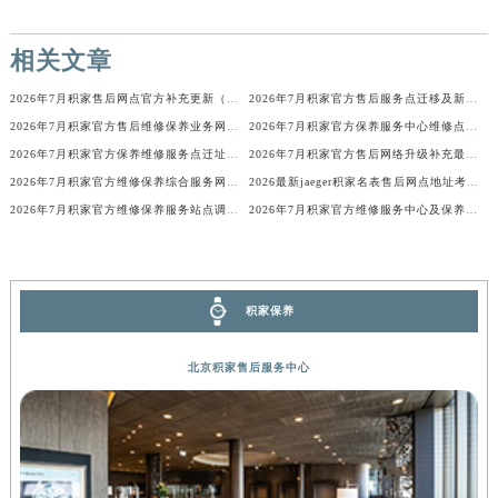
内蒙古自治区锡林郭勒盟市锡林浩特市光明街与额尔敦路交叉口积家售后服务中心（需提前预约）
内蒙古自治区兴安盟市乌兰浩特市兴安大街积家售后服务中心（需提前预约）
相关文章
山西省大同市平城区迎宾街积家售后服务中心（需提前预约）
2026年7月积家售后网点官方补充更新（迁移+新开业）
2026年7月积家官方售后服务点迁移及新开业完整补充总览
山西省晋城市城区黄华街积家售后服务中心（需提前预约）
2026年7月积家官方售后维修保养业务网点重新配置补充最终通知
2026年7月积家官方保养服务中心维修点搬迁新开补充详情文件
山西省晋中市榆次区顺城街积家售后服务中心（需提前预约）
2026年7月积家官方保养维修服务点迁址与新开业信息补充速报
2026年7月积家官方售后网络升级补充最终公告（迁址+新增）
山西省临汾市尧都区解放路积家售后服务中心（需提前预约）
2026年7月积家官方维修保养综合服务网迁址及新增网点速报
2026最新jaeger积家名表售后网点地址考察报告
山西省吕梁市离石区永宁中路与建设街交叉口积家售后服务中心（需提前预约）
2026年7月积家官方维修保养服务站点调整补充最终定稿确认内容公开
2026年7月积家官方维修服务中心及保养站最新调整补充确认终稿
山西省朔州市朔城区怡西路与鄯阳西街交汇处积家售后服务中心（需提前预约）
山西省忻州市忻府区和平东街与七一南路交叉口积家售后服务中心（需提前预约）
山西省阳泉市郊区平阳东街与新城大道交叉口积家售后服务中心（需提前预约）
积家保养
山西省运城市盐湖区河东街积家售后服务中心（需提前预约）
山西省长治市潞州区英雄中路积家售后服务中心（需提前预约）
北京积家售后服务中心
山西省太原市迎泽区迎泽街道解放路15号亨得利名表维修授权店3楼积家售后服务中心（需提前预约）
天津市和平区赤峰道136号天津国际金融中心26层2603室积家售后服务中心（需提前预约）
安徽省安庆市迎江区人民路积家售后服务中心（需提前预约）
安徽省蚌埠市蚌山区淮河路积家售后服务中心（需提前预约）