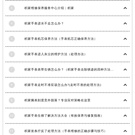
江西省景德镇市珠山区珠山中路积家售后服务中心（需提前预约）
3
积家维修保养服务中心介绍 | 积家
江西省九江市浔阳区浔阳路积家售后服务中心（需提前预约）
江西省南昌市红谷滩新区红谷中大道998号绿地双子塔（中央广场）A1座办公楼14层1407室积家售后服务中心（需提前预约）
4
积家手表进水不走怎么办？
江西省萍乡市安源区萍安北大道与康庄路交叉口积家售后服务中心（需提前预约）
5
积家手表机芯保养方法（手表机芯正确保养方法）
江西省上饶市信州区滨江西路积家售后服务中心（需提前预约）
江西省新余市渝水区北湖西路积家售后服务中心（需提前预约）
6
积家手表进入灰尘的维护方法（处理办法）
江西省宜春市袁州区中山中路积家售后服务中心（需提前预约）
江西省鹰潭市月湖区胜利东路积家售后服务中心（需提前预约）
7
积家手表表带生锈怎么办？（积家手表去除锈迹的四种方法）
山东省德州市德城区东风中路积家售后服务中心（需提前预约）
山东省东营市东营区济南路积家售后服务中心（需提前预约）
8
积家手表走时不准应该怎么办?(走时不准的处理方法)
山东省济南市历下区经十路11111号华润中心写字楼（万象城）15层1508室积家售后服务中心（需提前预约）
山东省济宁市任城区太白楼路积家售后服务中心（需提前预约）
9
积家腕表刻度意外脱落？专业应对策略在这里
山东省莱芜市文化南路8号银座商城名表维修一楼名表维修积家售后服务中心（需提前预约）
山东省临沂市兰山区解放路积家售后服务中心（需提前预约）
10
积家手表生锈了解决方法大全（有效保养与修复指南）
山东省日照市东港区烟台路积家售后服务中心（需提前预约）
11
积家发条拧反了处理方法（手表维修的正确步骤与技巧）
山东省泰安市泰山区财源街道泰山大街积家售后服务中心（需提前预约）