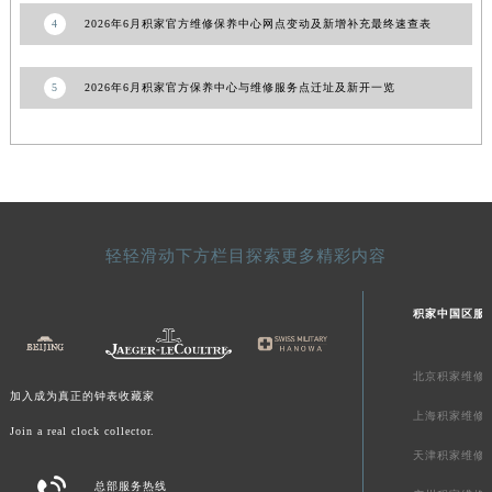
澳门特别行政区风顺堂区南湾大马路积家售后服务中心（需提前预约）
4
2026年6月积家官方维修保养中心网点变动及新增补充最终速查表
澳门特别行政区花地玛堂区关闸广场积家售后服务中心（需提前预约）
澳门特别行政区花王堂区大三巴商圈积家售后服务中心（需提前预约）
5
2026年6月积家官方保养中心与维修服务点迁址及新开一览
澳门特别行政区嘉模堂区官也街积家售后服务中心（需提前预约）
澳门省路氹城市金光大道积家售后服务中心（需提前预约）
澳门特别行政区望德堂区塔石广场积家售后服务中心（需提前预约）
福建省福州市鼓楼区五四路128-1号恒力城写字楼15层03室积家售后服务中心（需提前预约）
福建省厦门市思明区湖滨东路95号万象城华润大厦B座11层1104室积家售后服务中心（需提前预约）
轻轻滑动下方栏目探索更多精彩内容
广东省潮州市潮安区新风路与潮汕路交汇处积家售后服务中心（需提前预约）
广东省广州市天河区天河路230号万菱汇国际中心A塔7层704室积家售后服务中心（需提前预约）
积家中国区服
广东省广州市越秀区环市东路371-375号世界贸易中心大厦南塔15层1507室积家售后服务中心（需提前预约）
广东省河源市源城区越王大道积家售后服务中心（需提前预约）
北京积家维修
广东省惠州市惠城区江北文昌一路7号华贸大厦1座30层3005室积家售后服务中心（需提前预约）
加入成为真正的钟表收藏家
上海积家维修
广东省江门市蓬江区广场西路积家售后服务中心（需提前预约）
Join a real clock collector.
广东省揭阳市榕城进贤门步行街积家售后服务中心（需提前预约）
天津积家维修

广东省茂名市电白区水东街道迎宾大道积家售后服务中心（需提前预约）
总部服务热线