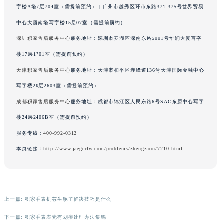
字楼A塔7层704室（需提前预约） | 广州市越秀区环市东路371-375号世界贸易
辽宁省铁岭市银州区南马路积家售后服务中心（需提前预约）
中心大厦南塔写字楼15层07室（需提前预约）
辽宁省营口市站前区市府路与渤海大街交叉口积家售后服务中心（需提前预约）
辽宁省沈阳市沈河区中街路137号亨得利名表维修授权店1楼积家售后服务中心（需提前预约）
深圳积家售后服务中心
服务地址：深圳市罗湖区深南东路5001号华润大厦写字
辽宁省沈阳市沈河区中街路83号亨得利名表维修授权店1楼积家售后服务中心（需提前预约）
楼17层1701室（需提前预约）
北京市朝阳区建国门外大街甲6号华熙国际中心D座11层1102室积家售后服务中心（北京总部）（需提前预约）
天津积家售后服务中心
服务地址：天津市和平区赤峰道136号天津国际金融中心
北京市东城区东长安街1号王府井东方广场W3座6层602室积家售后服务中心（需提前预约）
写字楼26层2603室（需提前预约）
河北省保定市竞秀区朝阳北大街北国先天下积家售后服务中心（需提前预约）
成都积家售后服务中心
服务地址：成都市锦江区人民东路6号SAC东原中心写字
内蒙古自治区阿拉善盟市左旗土尔扈特大街积家售后服务中心（需提前预约）
楼24层2406B室（需提前预约）
内蒙古自治区巴彦淖尔市临河区新华街积家售后服务中心（需提前预约）
服务专线：
400-992-0312
内蒙古自治区包头市青山区幸福路甲3号王府井百货名表维修积家售后服务中心（需提前预约）
内蒙古自治区赤峰市红山区哈达街积家售后服务中心（需提前预约）
本页链接：
http://www.jaegerfw.com/problems/zhengzhou/7210.html
内蒙古自治区鄂尔多斯市东胜区伊金霍洛街积家售后服务中心（需提前预约）
内蒙古自治区呼伦贝尔市海拉尔区中央街积家售后服务中心（需提前预约）
内蒙古自治区通辽市科尔沁区明仁大街积家售后服务中心（需提前预约）
上一篇:
积家手表机芯生锈了解决技巧是什么
内蒙古自治区乌海市海勃湾区人民南路积家售后服务中心（需提前预约）
内蒙古自治区乌兰察布市集宁区恩和大街积家售后服务中心（需提前预约）
下一篇:
积家手表表壳有划痕处理办法集锦