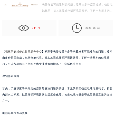
表爱好者可能遇到的问题，通常由多种原因造成，包括电
徐州市鼓楼区淮海东路29号苏宁广场IFC国际金融中心写字楼35层3508室（需提前预约）
池耗尽、机芯故障或外部环境因素等。了解一些基本的处
扬州市邗江区国展路29号星耀天地写字楼1号楼18层1803室（需提前预约）
理技巧，可以帮助您在不立即寻求专业维修的情况下，…
盐城市盐都区世纪大道5号盐城金融城写字楼1号楼16层1604室（需提前预约）

泰州市海陵区永定东路399号置地商务中心东塔写字楼（华润万象城）17层1706室（需提前预约）
344 次
2025-06-03
宁波市江北区大闸南路500号来福士广场办公楼20层2009室（需提前预约）
杭州市上城区钱江路1366号华润大厦写字楼A座5层503-5室（需提前预约）
金华市金东区东市南街777号金华万达广场写字楼4号楼22层2209室（需提前预约）
【
积家手表维修点售后服务中心
】积家手表停走是许多手表爱好者可能遇到的问题，通常
绍兴市越城区胜利东路379号世茂天际中心写字楼8层805室（需提前预约）
由多种原因造成，包括电池耗尽、机芯故障或外部环境因素等。了解一些基本的处理技
嘉兴市南湖区广益路705号嘉兴世界贸易中心写字楼A座13层1304室（需提前预约）
巧，可以帮助您在不立即寻求专业维修的情况下，尝试解决问题。
南昌市红谷滩新区红谷中大道998号绿地双子塔（中央广场）A1座办公楼14层07室（需提前预约）
识别停走原因
济南市历下区经十路11111号华润中心写字楼（万象城）15层1508室（需提前预约）
广州市天河区天河路230号万菱汇国际中心写字楼A塔7层704室（需提前预约）
首先，了解积家手表停走的原因是解决问题的关键。常见的原因包括电池电量耗尽、机芯
广州市越秀区环市东路371-375号世界贸易中心大厦南塔写字楼15层07室（需提前预约）
内部灰尘积累、以及外部环境因素如温度变化等。检查电池电量是否充足是最直接的方法
深圳市罗湖区深南东路5001号华润大厦写字楼17层1701室（需提前预约）
之一。
惠州市惠城区江北文昌一路7号华贸大厦写字楼1座30层05室（需提前预约）
厦门市思明区湖滨东路95号华润大厦写字楼B座11层1104室（需提前预约）
电池电量检查与更换