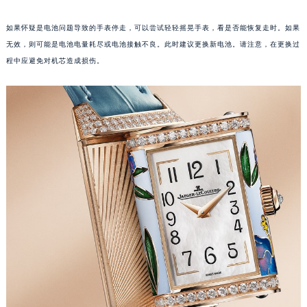
福州市鼓楼区五四路128-1号恒力城写字楼15层03室（需提前预约）
如果怀疑是电池问题导致的手表停走，可以尝试轻轻摇晃手表，看是否能恢复走时。如果
成都市锦江区人民东路6号SAC东原中心写字楼24层2406B室（需提前预约）
无效，则可能是电池电量耗尽或电池接触不良。此时建议更换新电池。请注意，在更换过
重庆市江北区观音桥步行街2号融恒时代广场写字楼9层902室（需提前预约）
程中应避免对机芯造成损伤。
长沙市芙蓉区定王台街道建湘路393号世茂环球金融中心写字楼（芙蓉广场）10层13室（需提前预约）
郑州市二七区铭功路10号华润大厦写字楼29层2905室（需提前预约）
太原市迎泽区解放路15号亨得利名表服务中心（品牌授权店）3层整层（需提前预约）
沈阳市沈河区中街路137号亨得利名表服务中心（品牌授权店）1层整层（需提前预约）
沈阳市沈河区中街路83号亨得利名表服务中心（品牌授权店）1层整层（需提前预约）
乌鲁木齐市天山区红山路26号时代广场（CCMALL）C座17层17-B（需提前预约）
温州市鹿城区锦绣路1067号置信广场10层1015室（需提前预约）
哈尔滨市道里区友谊西路600号富力中心T2座写字楼29层03室（需提前预约）
大连市中山区人民路15号国际金融大厦7层G室（需提前预约）
佛山市禅城区季华五路57号万科金融中心C座12层1205室（需提前预约）
东莞市东城街道鸿福东路1号民盈国贸中心T1写字楼9层907室（需提前预约）
无锡市梁溪区人民中路139号恒隆广场写字楼1座11层1104室（需提前预约）
南通市崇川区工农路57号圆融广场写字楼16层1603室（需提前预约）