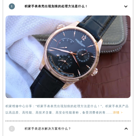
福建省莆田市城厢区霞林街道荔华东大道积家售后服务中心（需提前预约）
1
积家手表表壳出现划痕的处理方法是什么！
福建省三明市三元区东乾二路积家售后服务中心（需提前预约）
福建省漳州市龙文区步港路积家售后服务中心（需提前预约）
江苏省常州市新北区龙锦路1590号现代传媒中心5号楼10层1008室积家售后服务中心（需提前预约）
江苏省淮安市清江浦区淮海北路积家售后服务中心（需提前预约）
江苏省连云港市海州区通灌北路积家售后服务中心（需提前预约）
江苏省南京市秦淮区中山南路1号南京中心22层22-C1-C3室积家售后服务中心（需提前预约）
江苏省宿迁市宿城区西湖路积家售后服务中心（需提前预约）
江苏省泰州市海陵区永定东路399号置地商务中心东塔（华润万象城）17层1706室积家售后服务中心（需提前预约）
江苏省徐州市鼓楼区淮海东路29号苏宁广场IFC国际金融中心35层3508室积家售后服务中心（需提前预约）
江苏省盐城市盐都区世纪大道5号盐城金融城写字楼1号楼16层1604室积家售后服务中心（需提前预约）
江苏省扬州市邗江区国展路29号星耀天地写字楼1号楼18层1803室积家售后服务中心（需提前预约）
积家维修中心分享：“积家手表表壳出现划痕的处理方法是什么！”。积家手表其产品
江苏省镇江市京口区中山东路积家售后服务中心（需提前预约）
以高品质、高性能、高技术含量、高安全性能著称，备受消费者的青......
详情 >
江西省抚州市临川区赣东大道积家售后服务中心（需提前预约）
江西省赣州市章贡区文清路积家售后服务中心（需提前预约）
2
积家手表进水解决方案有什么？
江西省吉安市吉州区井冈山大道积家售后服务中心（需提前预约）