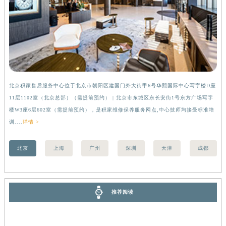
安徽省亳州市谯城区魏武大道积家售后服务中心（需提前预约）
安徽省池州市贵池区长江路积家售后服务中心（需提前预约）
安徽省滁州市琅琊区南谯北路积家售后服务中心（需提前预约）
安徽省阜阳市颍州区颍州北路积家售后服务中心（需提前预约）
安徽省淮北市相山区淮海路积家售后服务中心（需提前预约）
安徽省淮南市田家庵区国庆中路积家售后服务中心（需提前预约）
北京积家售后服务中心位于北京市朝阳区建国门外大街甲6号华熙国际中心写字楼D座
上
安徽省黄山市屯溪区黄山西路积家售后服务中心（需提前预约）
11层1102室（北京总部）（需提前预约） | 北京市东城区东长安街1号东方广场写字
（
安徽省六安市金安区解放中路积家售后服务中心（需提前预约）
楼W3座6层602室（需提前预约），是积家维修保养服务网点,中心技师均接受标准培
前
训....
详情 >
安徽省马鞍山市雨山区湖南西路积家售后服务中心（需提前预约）
安徽省宿州市埇桥区人民中路积家售后服务中心（需提前预约）
北京
上海
广州
深圳
天津
成都
安徽省铜陵市铜官区石城大道积家售后服务中心（需提前预约）
安徽省芜湖市镜湖区中山路步行街积家售后服务中心（需提前预约）
安徽省宣城市宣州区叠嶂西路积家售后服务中心（需提前预约）
推荐阅读
福建省龙岩市新罗区九一南路积家售后服务中心（需提前预约）
福建省南平市建阳区人民西路积家售后服务中心（需提前预约）
福建省宁德市蕉城区天湖东路积家售后服务中心（需提前预约）