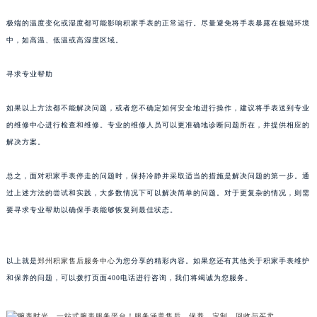
甘肃省兰州市七里河区西津西路16号兰州中心写字楼21层2102室（需提前预约）
极端的温度变化或湿度都可能影响积家手表的正常运行。尽量避免将手表暴露在极端环境
重庆市解放碑渝中区民权路28号英利国际金融中心写字楼20层01室（需提前预约）
中，如高温、低温或高湿度区域。
黑龙江省大庆市萨尔图区会战大街积家售后服务中心（需提前预约）
黑龙江省鹤岗市向阳区红军路积家售后服务中心（需提前预约）
寻求专业帮助
黑龙江省黑河市爱辉区中央街积家售后服务中心（需提前预约）
如果以上方法都不能解决问题，或者您不确定如何安全地进行操作，建议将手表送到专业
黑龙江省鸡西市鸡冠区红军路积家售后服务中心（需提前预约）
的维修中心进行检查和维修。专业的维修人员可以更准确地诊断问题所在，并提供相应的
黑龙江省佳木斯市向阳区长安路积家售后服务中心（需提前预约）
解决方案。
黑龙江省牡丹江市东安区太平路积家售后服务中心（需提前预约）
黑龙江省七台河市桃山区大同街积家售后服务中心（需提前预约）
总之，面对积家手表停走的问题时，保持冷静并采取适当的措施是解决问题的第一步。通
黑龙江省齐齐哈尔市龙沙区龙华路积家售后服务中心（需提前预约）
过上述方法的尝试和实践，大多数情况下可以解决简单的问题。对于更复杂的情况，则需
要寻求专业帮助以确保手表能够恢复到最佳状态。
黑龙江省双鸭山市尖山区新兴大街积家售后服务中心（需提前预约）
黑龙江省绥化市北林区新华街与康庄路交叉口积家售后服务中心（需提前预约）
黑龙江省伊春市伊美区通河路积家售后服务中心（需提前预约）
以上就是
郑州积家售后服务中心
为您分享的精彩内容。如果您还有其他关于积家手表维护
吉林省白城市洮北区明仁南街积家售后服务中心（需提前预约）
和保养的问题，可以拨打页面400电话进行咨询，我们将竭诚为您服务。
吉林省白山市浑江区浑江大街积家售后服务中心（需提前预约）
吉林省吉林市船营区河南街积家售后服务中心（需提前预约）