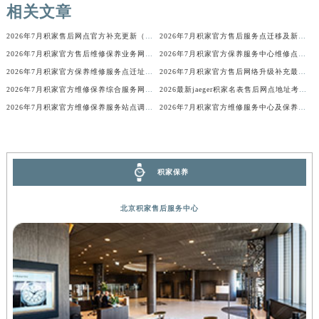
相关文章
广西壮族自治区来宾市兴宾区桂中大道积家售后服务中心（需提前预约）
广西壮族自治区柳州市城中区中山中路积家售后服务中心（需提前预约）
2026年7月积家售后网点官方补充更新（迁移+新开业）
2026年7月积家官方售后服务点迁移及新开业完整补充总览
广西壮族自治区钦州市钦南区金海湾东大街积家售后服务中心（需提前预约）
2026年7月积家官方售后维修保养业务网点重新配置补充最终通知
2026年7月积家官方保养服务中心维修点搬迁新开补充详情文件
2026年7月积家官方保养维修服务点迁址与新开业信息补充速报
2026年7月积家官方售后网络升级补充最终公告（迁址+新增）
广西壮族自治区梧州市万秀区龙湖镇高旺路积家售后服务中心（需提前预约）
2026年7月积家官方维修保养综合服务网迁址及新增网点速报
2026最新jaeger积家名表售后网点地址考察报告
广西壮族自治区玉林市玉州区金玉路积家售后服务中心（需提前预约）
2026年7月积家官方维修保养服务站点调整补充最终定稿确认内容公开
2026年7月积家官方维修服务中心及保养站最新调整补充确认终稿
海南省儋州市儋州市那大镇兰洋北路积家售后服务中心（需提前预约）
海南省东方市八所镇解放西路积家售后服务中心（需提前预约）
海南省琼海市嘉积镇东风路积家售后服务中心（需提前预约）
积家保养
海南省三沙市西沙区西沙群岛永兴岛北京路积家售后服务中心（需提前预约）
海南省三亚市吉阳区迎宾路积家售后服务中心（需提前预约）
北京积家售后服务中心
海南省万宁市万城镇解放路积家售后服务中心（需提前预约）
海南省文昌市文城镇教育东路积家售后服务中心（需提前预约）
海南省五指山市通什镇三月三大道积家售后服务中心（需提前预约）
香港特别行政区尖沙咀区油尖旺区广东道积家售后服务中心（需提前预约）
香港特别行政区金钟区中西区金钟道积家售后服务中心（需提前预约）
香港特别行政区九龙区油尖旺区弥敦道积家售后服务中心（需提前预约）