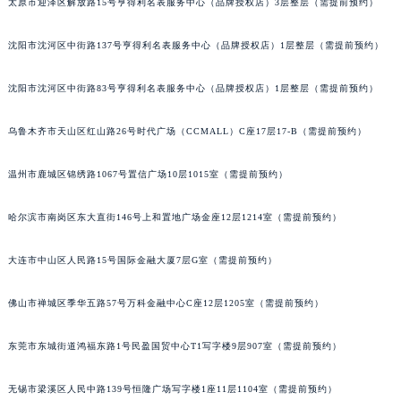
太原市迎泽区解放路15号亨得利名表服务中心（品牌授权店）3层整层（需提前预约）
辽宁省沈阳市沈河区中街路137号亨得利名表维修授权店1楼积家售后服务中心（需提前预约）
辽宁省沈阳市沈河区中街路83号亨得利名表维修授权店1楼积家售后服务中心（需提前预约）
沈阳市沈河区中街路137号亨得利名表服务中心（品牌授权店）1层整层（需提前预约）
北京市朝阳区建国门外大街甲6号华熙国际中心D座11层1102室积家售后服务中心（北京总部）（需提前预约）
沈阳市沈河区中街路83号亨得利名表服务中心（品牌授权店）1层整层（需提前预约）
北京市东城区东长安街1号王府井东方广场W3座6层602室积家售后服务中心（需提前预约）
河北省保定市竞秀区朝阳北大街北国先天下积家售后服务中心（需提前预约）
乌鲁木齐市天山区红山路26号时代广场（CCMALL）C座17层17-B（需提前预约）
内蒙古自治区阿拉善盟市左旗土尔扈特大街积家售后服务中心（需提前预约）
内蒙古自治区巴彦淖尔市临河区新华街积家售后服务中心（需提前预约）
温州市鹿城区锦绣路1067号置信广场10层1015室（需提前预约）
内蒙古自治区包头市青山区幸福路甲3号王府井百货名表维修积家售后服务中心（需提前预约）
哈尔滨市南岗区东大直街146号上和置地广场金座12层1214室（需提前预约）
内蒙古自治区赤峰市红山区哈达街积家售后服务中心（需提前预约）
内蒙古自治区鄂尔多斯市东胜区伊金霍洛街积家售后服务中心（需提前预约）
大连市中山区人民路15号国际金融大厦7层G室（需提前预约）
内蒙古自治区呼伦贝尔市海拉尔区中央街积家售后服务中心（需提前预约）
内蒙古自治区通辽市科尔沁区明仁大街积家售后服务中心（需提前预约）
佛山市禅城区季华五路57号万科金融中心C座12层1205室（需提前预约）
内蒙古自治区乌海市海勃湾区人民南路积家售后服务中心（需提前预约）
内蒙古自治区乌兰察布市集宁区恩和大街积家售后服务中心（需提前预约）
东莞市东城街道鸿福东路1号民盈国贸中心T1写字楼9层907室（需提前预约）
内蒙古自治区锡林郭勒盟市锡林浩特市光明街与额尔敦路交叉口积家售后服务中心（需提前预约）
无锡市梁溪区人民中路139号恒隆广场写字楼1座11层1104室（需提前预约）
内蒙古自治区兴安盟市乌兰浩特市兴安大街积家售后服务中心（需提前预约）