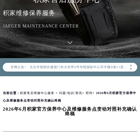
积家维修保养服务
JAEGER MAINTENANCE CENTER
2026年8月积家中国区售后服务网络优化升级公告
2026年8月积家全国官方售后客户服务热线：400-992-0312
积家官方全国统一服务热线400-992-0312，服务覆盖中国大陆、香港、澳门、台湾全部区域（非大陆需加拨“+86”）
2026年8月积家售后服务中心最新网点地址：
▲
官网公告>
北京市朝阳区建国门外大街甲6号华熙国际中心写字楼D座11层1102室（北京总部）（需提前预约）
▼
北京市东城区东长安街1号东方广场写字楼W3座6层602室（需提前预约）
天津市和平区赤峰道136号天津国际金融中心写字楼26层2603室（需提前预约）
当前位置：
积家售后维修中心服务
>
问题/知识/资讯
>
郑州
> 2026年6月积家官方保养中
上海市徐汇区虹桥路3号港汇中心写字楼2座37层3705室（需提前预约）
心及维修服务点变动对照补充确认终稿
上海市黄浦区南京东路299号宏伊国际广场写字楼8层806室（需提前预约）
2026年6月积家官方保养中心及维修服务点变动对照补充确认
南京市秦淮区中山南路1号（新街口）南京中心写字楼22层C1-1室（需提前预约）
终稿
常州市新北区龙锦路1590号现代传媒中心写字楼5号楼10层1008室（需提前预约）
徐州市鼓楼区淮海东路29号苏宁广场IFC国际金融中心写字楼35层3508室（需提前预约）
扬州市邗江区国展路29号星耀天地写字楼1号楼18层1803室（需提前预约）