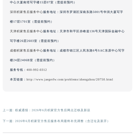
中心大厦南塔写字楼15层07室（需提前预约）
广东省汕头市龙湖区长平路积家售后服务中心（需提前预约）
深圳积家售后服务中心
服务地址：深圳市罗湖区深南东路5001号华润大厦写字
广东省汕尾市城区香洲街道园林社区翠园街积家售后服务中心（需提前预约）
楼17层1701室（需提前预约）
广东省韶关市武江区芙蓉新区与老城中心交汇处积家售后服务中心（需提前预约）
广东省深圳市罗湖区深南东路5001号华润大厦17层1701室积家售后服务中心（需提前预约）
天津积家售后服务中心
服务地址：天津市和平区赤峰道136号天津国际金融中心
广东省阳江市江城区东风一路积家售后服务中心（需提前预约）
写字楼26层2603室（需提前预约）
广东省云浮市云城区金山路积家售后服务中心（需提前预约）
成都积家售后服务中心
服务地址：成都市锦江区人民东路6号SAC东原中心写字
广东省湛江市赤坎区观海北路积家售后服务中心（需提前预约）
楼24层2406B室（需提前预约）
广东省肇庆市端州区信安大道与砚都大道交汇处积家售后服务中心（需提前预约）
服务专线：
400-992-0312
广西壮族自治区百色市右江区中山二路积家售后服务中心（需提前预约）
本页链接：
http://www.jaegerfw.com/problems/zhengzhou/20750.html
广西壮族自治区北海市海城区北京路积家售后服务中心（需提前预约）
广西壮族自治区崇左市江州区石景林街道友谊大道与丽川路交汇处积家售后服务中心（需提前预约）
广西壮族自治区防城港市港口区金花茶大道积家售后服务中心（需提前预约）
广西壮族自治区贵港市港北区港城街道布山大道与仙衣路交叉口积家售后服务中心（需提前预约）
上一篇:
权威通报：2026年6月积家官方售后网点迁移及新设
广西壮族自治区桂林市秀峰区红岭路积家售后服务中心（需提前预约）
下一篇:
2026年6月积家官方售后服务布局最终补充调整（含迁址及新开）
广西壮族自治区河池市金城江区金城江街道朝阳路积家售后服务中心（需提前预约）
广西壮族自治区贺州市八步区城东街道灵峰南路积家售后服务中心（需提前预约）