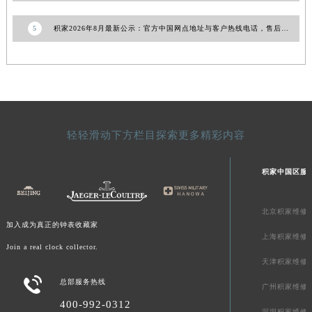
青海省海东市乐都区滨河路积家售后服务中心（需提前预约）
5
积家2026年8月最新公示：官方中国网点地址与客户热线电话，售后服务最新动态
青海省海南藏族自治州共和县青海湖大街积家售后服务中心（需提前预约）
青海省海西蒙古族藏族自治州德令哈市柴达木路积家售后服务中心（需提前预约）
青海省黄南藏族自治州同仁市德合隆路积家售后服务中心（需提前预约）
青海省西宁市城西区海湖新区西关大道积家售后服务中心（需提前预约）
青海省玉树藏族自治州结古镇胜利路积家售后服务中心（需提前预约）
陕西省安康市汉滨区金州路积家售后服务中心（需提前预约）
轻轻滑动下方栏目探索更多精彩内容
陕西省宝鸡市渭滨区经二路积家售后服务中心（需提前预约）
陕西省汉中市汉台区北大街积家售后服务中心（需提前预约）
积家中国区服
陕西省商洛市商州区州城街积家售后服务中心（需提前预约）
陕西省铜川市王益区红旗街积家售后服务中心（需提前预约）
北京积家维修
加入成为真正的钟表收藏家
陕西省渭南市临渭区东风大街积家售后服务中心（需提前预约）
上海积家维修
Join a real clock collector.
陕西省咸阳市秦都区沣西新城统一西路与白马河路交汇处积家售后服务中心（需提前预约）
天津积家维修
陕西省延安市宝塔区中心街积家售后服务中心（需提前预约）

总部服务热线
陕西省榆林市榆阳区长兴路积家售后服务中心（需提前预约）
广州积家维修
400-992-0312
新疆维吾尔自治区阿克苏市东大街积家售后服务中心（需提前预约）
深圳积家维修