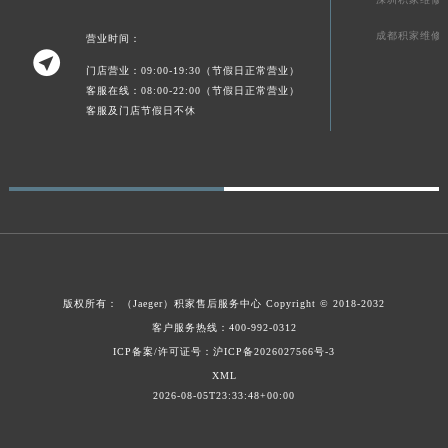
新疆维吾尔自治区阿拉尔市胜利大道积家售后服务中心（需提前预约）
成都积家维修
营业时间：
新疆维吾尔自治区阿拉山口市友好路积家售后服务中心（需提前预约）

门店营业：09:00-19:30（节假日正常营业）
新疆维吾尔自治区阿勒泰市解放路积家售后服务中心（需提前预约）
客服在线：08:00-22:00（节假日正常营业）
新疆维吾尔自治区阿图什市光明路积家售后服务中心（需提前预约）
客服及门店节假日不休
新疆维吾尔自治区白杨市军垦路积家售后服务中心（需提前预约）
新疆维吾尔自治区北屯市团结路积家售后服务中心（需提前预约）
新疆维吾尔自治区博乐市博乐市北京路积家售后服务中心（需提前预约）
新疆维吾尔自治区昌吉市延安北路积家售后服务中心（需提前预约）
新疆维吾尔自治区阜康市博峰路积家售后服务中心（需提前预约）
新疆维吾尔自治区哈密市伊州区建国北路积家售后服务中心（需提前预约）
新疆维吾尔自治区和田市和田市北京西路积家售后服务中心（需提前预约）
版权所有：
（Jaeger）
积家售后服务中心
Copyright © 2018-2032
新疆维吾尔自治区胡杨河市胡杨河市胡杨路积家售后服务中心（需提前预约）
客户服务热线：400-992-0312
ICP备案/许可证号：沪ICP备2026027566号-3
新疆维吾尔自治区霍尔果斯市亚欧北路积家售后服务中心（需提前预约）
XML
新疆维吾尔自治区喀什市解放北路积家售后服务中心（需提前预约）
2026-08-05T23:33:48+00:00
新疆维吾尔自治区可克达拉市幸福路积家售后服务中心（需提前预约）
新疆维吾尔自治区克拉玛依市克拉玛依区友谊路积家售后服务中心（需提前预约）