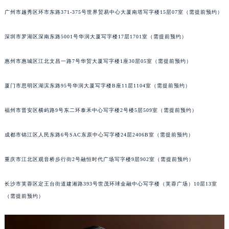
黑龙江省大庆市萨尔图区会战大街积家售后服务中心（需提前预约）
广州市越秀区环市东路371-375号世界贸易中心大厦南塔写字楼15层07室（需提前预约）
黑龙江省鹤岗市向阳区红军路积家售后服务中心（需提前预约）
深圳市罗湖区深南东路5001号华润大厦写字楼17层1701室（需提前预约）
黑龙江省黑河市爱辉区中央街积家售后服务中心（需提前预约）
黑龙江省鸡西市鸡冠区红军路积家售后服务中心（需提前预约）
惠州市惠城区江北文昌一路7号华贸大厦写字楼1座30层05室（需提前预约）
黑龙江省佳木斯市向阳区长安路积家售后服务中心（需提前预约）
黑龙江省牡丹江市东安区太平路积家售后服务中心（需提前预约）
厦门市思明区湖滨东路95号华润大厦写字楼B座11层1104室（需提前预约）
黑龙江省七台河市桃山区大同街积家售后服务中心（需提前预约）
黑龙江省齐齐哈尔市龙沙区龙华路积家售后服务中心（需提前预约）
福州市晋安区横屿路9号东二环泰禾中心写字楼2号楼5层509室（需提前预约）
黑龙江省双鸭山市尖山区新兴大街积家售后服务中心（需提前预约）
成都市锦江区人民东路6号SAC东原中心写字楼24层2406B室（需提前预约）
黑龙江省绥化市北林区新华街与康庄路交叉口积家售后服务中心（需提前预约）
黑龙江省伊春市伊美区通河路积家售后服务中心（需提前预约）
重庆市江北区观音桥步行街2号融恒时代广场写字楼9层902室（需提前预约）
吉林省白城市洮北区明仁南街积家售后服务中心（需提前预约）
吉林省白山市浑江区浑江大街积家售后服务中心（需提前预约）
长沙市芙蓉区定王台街道建湘路393号世茂环球金融中心写字楼（芙蓉广场）10层13室
吉林省吉林市船营区河南街积家售后服务中心（需提前预约）
（需提前预约）
吉林省辽源市龙山区人民大街积家售后服务中心（需提前预约）
吉林省梅河口市新华街道梅河大街积家售后服务中心（需提前预约）