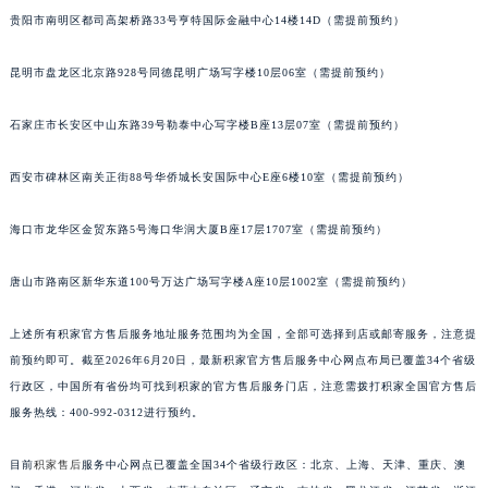
贵阳市南明区都司高架桥路33号亨特国际金融中心14楼14D（需提前预约）
安徽省滁州市琅琊区南谯北路积家售后服务中心（需提前预约）
安徽省阜阳市颍州区颍州北路积家售后服务中心（需提前预约）
昆明市盘龙区北京路928号同德昆明广场写字楼10层06室（需提前预约）
安徽省淮北市相山区淮海路积家售后服务中心（需提前预约）
安徽省淮南市田家庵区国庆中路积家售后服务中心（需提前预约）
石家庄市长安区中山东路39号勒泰中心写字楼B座13层07室（需提前预约）
安徽省黄山市屯溪区黄山西路积家售后服务中心（需提前预约）
安徽省六安市金安区解放中路积家售后服务中心（需提前预约）
西安市碑林区南关正街88号华侨城长安国际中心E座6楼10室（需提前预约）
安徽省马鞍山市雨山区湖南西路积家售后服务中心（需提前预约）
海口市龙华区金贸东路5号海口华润大厦B座17层1707室（需提前预约）
安徽省宿州市埇桥区人民中路积家售后服务中心（需提前预约）
安徽省铜陵市铜官区石城大道积家售后服务中心（需提前预约）
唐山市路南区新华东道100号万达广场写字楼A座10层1002室（需提前预约）
安徽省芜湖市镜湖区中山路步行街积家售后服务中心（需提前预约）
安徽省宣城市宣州区叠嶂西路积家售后服务中心（需提前预约）
上述所有积家官方售后服务地址服务范围均为全国，全部可选择到店或邮寄服务，注意提
福建省龙岩市新罗区九一南路积家售后服务中心（需提前预约）
前预约即可。截至2026年6月20日，最新积家官方售后服务中心网点布局已覆盖34个省级
行政区，中国所有省份均可找到积家的官方售后服务门店，注意需拨打积家全国官方售后
福建省南平市建阳区人民西路积家售后服务中心（需提前预约）
服务热线：400-992-0312进行预约。
福建省宁德市蕉城区天湖东路积家售后服务中心（需提前预约）
福建省莆田市城厢区霞林街道荔华东大道积家售后服务中心（需提前预约）
目前
积家售后
服务中心网点已覆盖全国34个省级行政区：北京、上海、天津、重庆、澳
福建省三明市三元区东乾二路积家售后服务中心（需提前预约）