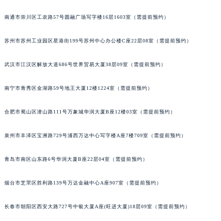
山西省大同市平城区迎宾街积家售后服务中心（需提前预约）
南通市崇川区工农路57号圆融广场写字楼16层1603室（需提前预约）
山西省晋城市城区黄华街积家售后服务中心（需提前预约）
山西省晋中市榆次区顺城街积家售后服务中心（需提前预约）
苏州市苏州工业园区星港街199号苏州中心办公楼C座22层08室（需提前预约）
山西省临汾市尧都区解放路积家售后服务中心（需提前预约）
武汉市江汉区解放大道686号世界贸易大厦38层09室（需提前预约）
山西省吕梁市离石区永宁中路与建设街交叉口积家售后服务中心（需提前预约）
山西省朔州市朔城区怡西路与鄯阳西街交汇处积家售后服务中心（需提前预约）
南宁市青秀区金湖路59号地王大厦12楼1224室（需提前预约）
山西省忻州市忻府区和平东街与七一南路交叉口积家售后服务中心（需提前预约）
山西省阳泉市郊区平阳东街与新城大道交叉口积家售后服务中心（需提前预约）
合肥市蜀山区潜山路111号万象城华润大厦B座12楼03室（需提前预约）
山西省运城市盐湖区河东街积家售后服务中心（需提前预约）
山西省长治市潞州区英雄中路积家售后服务中心（需提前预约）
泉州市丰泽区宝洲路729号浦西万达中心写字楼A座7楼709室（需提前预约）
山西省太原市迎泽区迎泽街道解放路15号亨得利名表维修授权店3楼积家售后服务中心（需提前预约）
青岛市南区山东路6号华润大厦B座22层04室（需提前预约）
天津市和平区赤峰道136号天津国际金融中心26层2603室积家售后服务中心（需提前预约）
安徽省安庆市迎江区人民路积家售后服务中心（需提前预约）
烟台市芝罘区胜利路139号万达金融中心A座907室（需提前预约）
安徽省蚌埠市蚌山区淮河路积家售后服务中心（需提前预约）
安徽省亳州市谯城区魏武大道积家售后服务中心（需提前预约）
长春市朝阳区西安大路727号中银大厦A座(旺进大厦)18层09室（需提前预约）
安徽省池州市贵池区长江路积家售后服务中心（需提前预约）