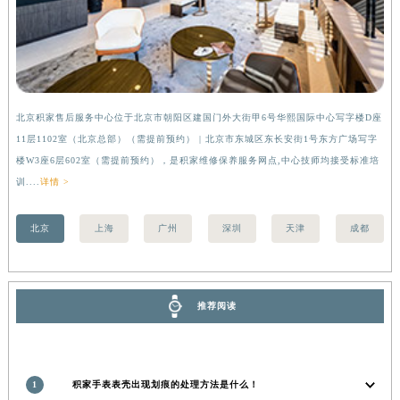
香港特别行政区铜锣湾区湾仔区轩尼诗道积家售后服务中心（需提前预约）
河南省安阳市文峰区解放大道积家售后服务中心（需提前预约）
河南省鹤壁市淇滨区九州路积家售后服务中心（需提前预约）
河南省济源市沁园街道济水大道积家售后服务中心（需提前预约）
河南省焦作市解放区解放路积家售后服务中心（需提前预约）
北京积家售后服务中心位于北京市朝阳区建国门外大街甲6号华熙国际中心写字楼D座
上
11层1102室（北京总部）（需提前预约） | 北京市东城区东长安街1号东方广场写字
（
河南省开封市鼓楼区中山路积家售后服务中心（需提前预约）
楼W3座6层602室（需提前预约），是积家维修保养服务网点,中心技师均接受标准培
前
河南省洛阳市西工区中州中路与解放路交叉口积家售后服务中心（需提前预约）
训....
详情 >
河南省漯河市源汇区交通路积家售后服务中心（需提前预约）
河南省南阳市宛城区范蠡东路与南都路交叉口积家售后服务中心（需提前预约）
北京
上海
广州
深圳
天津
成都
河南省平顶山市卫东区建设路积家售后服务中心（需提前预约）
河南省濮阳市大华龙区开州路绿城路交叉口积家售后服务中心（需提前预约）
河南省三门峡市湖滨区和平路积家售后服务中心（需提前预约）
推荐阅读
河南省商丘市梁园区神火大道积家售后服务中心（需提前预约）
河南省新乡市红旗区人民路积家售后服务中心（需提前预约）
河南省信阳市浉河区东方红大道积家售后服务中心（需提前预约）
1
积家手表表壳出现划痕的处理方法是什么！
河南省许昌市魏都区建安大道与八龙路交叉口积家售后服务中心（需提前预约）