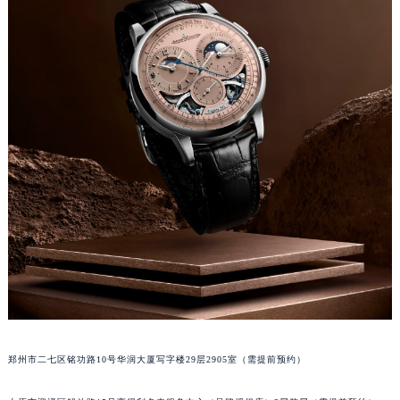
吉林省四平市铁东区紫气大路与南九经街交汇处积家售后服务中心（需提前预约）
吉林省松原市宁江区五环大街积家售后服务中心（需提前预约）
吉林省通化市东昌区环通乡江南大街积家售后服务中心（需提前预约）
吉林省延边市延吉市解放路积家售后服务中心（需提前预约）
辽宁省鞍山市铁东区站前街积家售后服务中心（需提前预约）
辽宁省本溪市平山区胜利路积家售后服务中心（需提前预约）
辽宁省朝阳市双塔区新华路积家售后服务中心（需提前预约）
辽宁省丹东市振兴区七经街积家售后服务中心（需提前预约）
辽宁省抚顺市新抚区东一路积家售后服务中心（需提前预约）
辽宁省阜新市海州区解放大街积家售后服务中心（需提前预约）
辽宁省葫芦岛市连山区中央路积家售后服务中心（需提前预约）
辽宁省锦州市古塔区中央大街积家售后服务中心（需提前预约）
辽宁省辽阳市白塔区新运大街积家售后服务中心（需提前预约）
辽宁省盘锦市兴隆台区石油大街积家售后服务中心（需提前预约）
郑州市二七区铭功路10号华润大厦写字楼29层2905室（需提前预约）
辽宁省铁岭市银州区南马路积家售后服务中心（需提前预约）
辽宁省营口市站前区市府路与渤海大街交叉口积家售后服务中心（需提前预约）