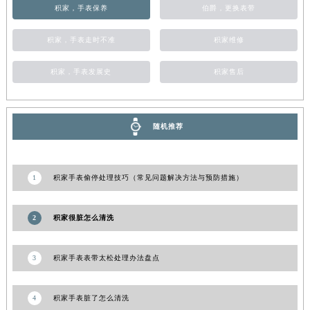
积家，手表保养
伯爵，更换表带
甘肃省金昌市金川区北京路积家售后服务中心（需提前预约）
甘肃省酒泉市肃州区西大街积家售后服务中心（需提前预约）
积家，手表走时不准
积家维修
甘肃省临夏市城南街道团结路积家售后服务中心（需提前预约）
甘肃省陇南市武都区人民路积家售后服务中心（需提前预约）
积家，手表发展史
积家售后
甘肃省平凉市崆峒区西大街积家售后服务中心（需提前预约）
甘肃省庆阳市西峰区南大街积家售后服务中心（需提前预约）
随机推荐
甘肃省天水市秦州区民主路积家售后服务中心（需提前预约）
甘肃省武威市凉州区迎宾路积家售后服务中心（需提前预约）
甘肃省张掖市甘州区民乐北路积家售后服务中心（需提前预约）
1
积家手表偷停处理技巧（常见问题解决方法与预防措施）
宁夏回族自治区固原市原州区文化街积家售后服务中心（需提前预约）
宁夏回族自治区石嘴山市大武口区贺兰山路积家售后服务中心（需提前预约）
2
积家很脏怎么清洗
宁夏回族自治区吴忠市利通区开元大道积家售后服务中心（需提前预约）
宁夏回族自治区银川市兴庆区新华东路97号新百中心C馆一层C1-18号商铺积家售后服务中心（需提前预约）
3
积家手表表带太松处理办法盘点
宁夏回族自治区中卫市沙坡头区鼓楼东街积家售后服务中心（需提前预约）
青海省果洛藏族自治州玛沁县团结路积家售后服务中心（需提前预约）
4
积家手表脏了怎么清洗
青海省海北藏族自治州海晏县将军路积家售后服务中心（需提前预约）