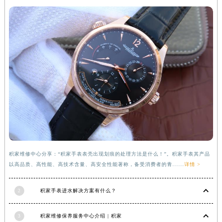
河南省郑州市二七区民主路10号华润大厦29层2905室积家售后服务中心（需提前预约）
河南省周口市川汇区七一路积家售后服务中心（需提前预约）
河南省驻马店市驿城区乐山大道与置地大道交叉口积家售后服务中心（需提前预约）
湖北省鄂州市鄂城区文星大道积家售后服务中心（需提前预约）
湖北省黄冈市黄州区赤壁大道积家售后服务中心（需提前预约）
湖北省黄石市黄石港区武汉路积家售后服务中心（需提前预约）
湖北省荆门市东宝中天街步行街积家售后服务中心（需提前预约）
湖北省荆州市荆州区荆中路积家售后服务中心（需提前预约）
湖北省十堰市茅箭区人民北路积家售后服务中心（需提前预约）
湖北省随州市曾都区青年路积家售后服务中心（需提前预约）
湖北省咸宁市咸安区长安大道积家售后服务中心（需提前预约）
积家维修中心分享：“积家手表表壳出现划痕的处理方法是什么！”。积家手表其产品
湖北省襄阳市樊城区长虹路与人民路交叉口积家售后服务中心（需提前预约）
以高品质、高性能、高技术含量、高安全性能著称，备受消费者的青......
详情 >
湖北省孝感市孝南区复兴大道积家售后服务中心（需提前预约）
湖北省宜昌市西陵区夷陵大道与港窑路积家售后服务中心（需提前预约）
2
积家手表进水解决方案有什么？
湖南省常德市武陵区人民路积家售后服务中心（需提前预约）
3
积家维修保养服务中心介绍 | 积家
湖南省郴州市北湖区国庆北路积家售后服务中心（需提前预约）