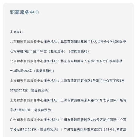
澳门特别行政区花王堂区大三巴商圈积家售后服务中心（需提前预约）
积家服务中心
澳门特别行政区嘉模堂区官也街积家售后服务中心（需提前预约）
澳门省路氹城市金光大道积家售后服务中心（需提前预约）
澳门特别行政区望德堂区塔石广场积家售后服务中心（需提前预约）
本文tag：
福建省福州市鼓楼区五四路128-1号恒力城写字楼15层03室积家售后服务中心（需提前预约）
北京积家售后服务中心
服务地址：北京市朝阳区建国门外大街甲6号华熙国际中
福建省厦门市思明区湖滨东路95号万象城华润大厦B座11层1104室积家售后服务中心（需提前预约）
心写字楼D座11层1102室（北京总部）（需提前预约）
广东省潮州市潮安区新风路与潮汕路交汇处积家售后服务中心（需提前预约）
北京积家售后服务中心
服务地址：北京市东城区东长安街1号东方广场写字楼
广东省广州市天河区天河路230号万菱汇国际中心A塔7层704室积家售后服务中心（需提前预约）
W3座6层602室（需提前预约）
广东省广州市越秀区环市东路371-375号世界贸易中心大厦南塔15层1507室积家售后服务中心（需提前预约）
上海积家售后服务中心
服务地址：上海市徐汇区虹桥路3号港汇中心写字楼2座
广东省河源市源城区越王大道积家售后服务中心（需提前预约）
37层3705室（需提前预约）
广东省惠州市惠城区江北文昌一路7号华贸大厦1座30层3005室积家售后服务中心（需提前预约）
广东省江门市蓬江区广场西路积家售后服务中心（需提前预约）
上海积家售后服务中心
服务地址：上海市黄浦区南京东路299号宏伊国际广场写
广东省揭阳市榕城进贤门步行街积家售后服务中心（需提前预约）
字楼8层806室（需提前预约）
广东省茂名市电白区水东街道迎宾大道积家售后服务中心（需提前预约）
广州积家售后服务中心
服务地址：广州市天河区天河路230号万菱汇国际中心写
广东省梅州市梅江区金燕大道积家售后服务中心（需提前预约）
字楼A塔7层704室（需提前预约） | 广州市越秀区环市东路371-375号世界贸易
广东省清远市清城区湖西路积家售后服务中心（需提前预约）