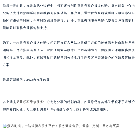
值得一提的是，在此次优化过程中，积家还特别注重提升客户服务体验。所有服务中心均
山东省枣庄市滕州市北辛路与善国路交叉口积家售后服务中心（需提前预约）
配备了先进的预约系统和在线咨询服务功能。客户可以通过官方网站或手机应用程序轻松
山东省淄博市张店区金晶大道积家售后服务中心（需提前预约）
预约维修保养时间，并实时跟踪维修进度。此外，在线咨询服务功能也使得客户在需要时
上海市黄浦区南京东路299号宏伊国际广场写字楼8层806室积家售后服务中心（需提前预约）
能够即时获得专业解答和支持。
上海市徐汇区虹桥路3号港汇中心2座37层3705室积家售后服务中心（需提前预约）
浙江省杭州市上城区钱江路1366号华润大厦A座5层503-5室积家售后服务中心（需提前预约）
为了进一步提升客户服务体验，积家还在官方网站上提供了详细的维修保养指南和常见问
浙江省湖州市吴兴区劳动路积家售后服务中心（需提前预约）
题解答。这些指南涵盖了从日常护理到复杂故障处理的各种情况，并提供了详细的步骤说
明和注意事项。此外，在线常见问题解答部分还收录了许多客户普遍关心的问题及其解决
浙江省嘉兴市南湖区广益路705号嘉兴世界贸易中心A座13层1304室积家售后服务中心（需提前预约）
方案。
浙江省金华市金东区东市南街777号金华万达广场4号楼22楼2209室积家售后服务中心（需提前预约）
浙江省丽水市莲都区解放街积家售后服务中心（需提前预约）
最后更新时间：2026年6月20日
浙江省宁波市江北区大闸南路500号来福士广场办公楼20层2009室积家售后服务中心（需提前预约）
浙江省衢州市柯城区上街积家售后服务中心（需提前预约）
浙江省绍兴市越城区胜利东路379号世茂天际中心写字楼8层805室积家售后服务中心（需提前预约）
以上就是
郑州积家维修服务中心
为您分享的精彩内容。如果您还有其他关于积家手表维护
和保养的问题，可以拨打页面400电话进行咨询，我们将竭诚为您服务。
浙江省舟山市定海区解放东路积家售后服务中心（需提前预约）
澳门特别行政区大堂区议事亭前地（新马路）积家售后服务中心（需提前预约）
澳门特别行政区风顺堂区南湾大马路积家售后服务中心（需提前预约）
澳门特别行政区花地玛堂区关闸广场积家售后服务中心（需提前预约）