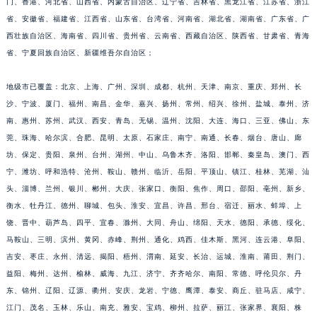
门、香港、河北省、山西省、内蒙古自治区、辽宁省、吉林省、黑龙江省、江苏省、浙江
福建省漳州市龙文区步港路积家售后服务中心（需提前预约）
省、安徽省、福建省、江西省、山东省、台湾省、河南省、湖北省、湖南省、广东省、广
江苏省常州市新北区龙锦路1590号现代传媒中心5号楼10层1008室积家售后服务中心（需提前预约）
西壮族自治区、海南省、四川省、贵州省、云南省、西藏自治区、陕西省、甘肃省、青海
省、宁夏回族自治区、新疆维吾尔自治区；
江苏省淮安市清江浦区淮海北路积家售后服务中心（需提前预约）
江苏省连云港市海州区通灌北路积家售后服务中心（需提前预约）
地级市已覆盖：北京、上海、广州、深圳、成都、杭州、天津、南京、重庆、郑州、长
江苏省南京市秦淮区中山南路1号南京中心22层22-C1-C3室积家售后服务中心（需提前预约）
沙、宁波、厦门、福州、南昌、金华、嘉兴、扬州、常州、绍兴、徐州、盐城、泰州、济
江苏省宿迁市宿城区西湖路积家售后服务中心（需提前预约）
南、惠州、苏州、武汉、西安、青岛、无锡、温州、沈阳、大连、海口、三亚、佛山、东
江苏省泰州市海陵区永定东路399号置地商务中心东塔（华润万象城）17层1706室积家售后服务中心（需提前预约）
莞、珠海、哈尔滨、合肥、昆明、太原、石家庄、南宁、南通、长春、烟台、唐山、廊
江苏省徐州市鼓楼区淮海东路29号苏宁广场IFC国际金融中心35层3508室积家售后服务中心（需提前预约）
坊、保定、贵阳、泉州、台州、湖州、中山、乌鲁木齐、洛阳、邯郸、秦皇岛、澳门、西
宁、潍坊、呼和浩特、沧州、鞍山、赣州、临沂、岳阳、平顶山、镇江、桂林、芜湖、汕
江苏省盐城市盐都区世纪大道5号盐城金融城写字楼1号楼16层1604室积家售后服务中心（需提前预约）
头、淄博、兰州、银川、郴州、大庆、张家口、衡阳、焦作、周口、邵阳、亳州、新乡、
江苏省扬州市邗江区国展路29号星耀天地写字楼1号楼18层1803室积家售后服务中心（需提前预约）
衡水、牡丹江、德州、聊城、包头、淮安、宜昌、许昌、邢台、宿迁、丽水、蚌埠、上
江苏省镇江市京口区中山东路积家售后服务中心（需提前预约）
饶、晋中、葫芦岛、四平、宜春、滁州、大同、舟山、绵阳、天水、德阳、承德、绥化、
江西省抚州市临川区赣东大道积家售后服务中心（需提前预约）
马鞍山、三明、滨州、黄冈、赤峰、荆州、通化、鸡西、佳木斯、黑河、连云港、阜阳、
江西省赣州市章贡区文清路积家售后服务中心（需提前预约）
吉安、枣庄、永州、清远、揭阳、梧州、渭南、延安、长治、运城、淮南、莆田、荆门、
江西省吉安市吉州区井冈山大道积家售后服务中心（需提前预约）
益阳、梅州、达州、榆林、威海、九江、济宁、齐齐哈尔、南阳、常德、呼伦贝尔、丹
东、锦州、辽阳、辽源、衢州、安庆、龙岩、宁德、鹰潭、泰安、商丘、驻马店、咸宁、
江西省景德镇市珠山区珠山中路积家售后服务中心（需提前预约）
江门、茂名、玉林、乐山、南充、雅安、宝鸡、柳州、拉萨、丽江、张家界、襄阳、株
江西省九江市浔阳区浔阳路积家售后服务中心（需提前预约）