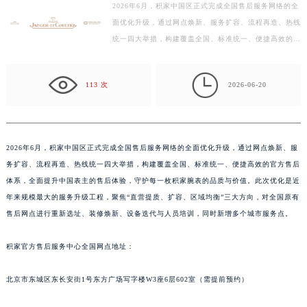
2026年6月，积家中国区正式完成全国售后服务网络的全
盐城市盐都区世纪大道5号盐城金融城写字楼1号楼16层1604室（需提前预约）
面优化升级，通过网点焕新、服务扩容、流程再造、热线
泰州市海陵区永定东路399号置地商务中心东塔写字楼（华润万象城）17层1706室（需提前预约）
统一四大举措，构建覆盖全国、标准统一、便捷高效的官
宁波市江北区大闸南路500号来福士广场办公楼20层2009室（需提前预约）
方售后体系，全面提升中国表主的售后体验，守护每一
杭州市上城区钱江路1366号华润大厦写字楼A座5层503-5室（需提前预约）
枚…

113 次
2026-06-20
金华市金东区东市南街777号金华万达广场写字楼4号楼22层2209室（需提前预约）
绍兴市越城区胜利东路379号世茂天际中心写字楼8层805室（需提前预约）
嘉兴市南湖区广益路705号嘉兴世界贸易中心写字楼A座13层1304室（需提前预约）
南昌市红谷滩新区红谷中大道998号绿地双子塔（中央广场）A1座办公楼14层07室（需提前预约）
2026年6月，积家中国区正式完成全国售后服务网络的全面优化升级，通过网点焕新、服
务扩容、流程再造、热线统一四大举措，构建覆盖全国、标准统一、便捷高效的官方售后
济南市历下区经十路11111号华润中心写字楼（万象城）15层1508室（需提前预约）
体系，全面提升中国表主的售后体验，守护每一枚积家腕表的品质与价值。此次优化是近
广州市天河区天河路230号万菱汇国际中心写字楼A塔7层704室（需提前预约）
年来规模最大的服务升级工程，聚焦“直营提质、扩容、区域均衡”三大方向，对全国原有
广州市越秀区环市东路371-375号世界贸易中心大厦南塔写字楼15层07室（需提前预约）
售后网点进行重新选址、装修焕新、设备迭代与人员培训，同时新增多个城市服务点。
深圳市罗湖区深南东路5001号华润大厦写字楼17层1701室（需提前预约）
惠州市惠城区江北文昌一路7号华贸大厦写字楼1座30层05室（需提前预约）
积家官方售后服务中心全国网点地址：
厦门市思明区湖滨东路95号华润大厦写字楼B座11层1104室（需提前预约）
北京市东城区东长安街1号东方广场写字楼W3座6层602室（需提前预约）
福州市鼓楼区五四路128-1号恒力城写字楼15层03室（需提前预约）
成都市锦江区人民东路6号SAC东原中心写字楼24层2406B室（需提前预约）