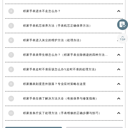
湖南省衡阳市雁峰区解放路积家售后服务中心（需提前预约）
4
积家手表进水不走怎么办？
湖南省怀化市鹤城区迎丰中路积家售后服务中心（需提前预约）
湖南省娄底市娄星区长青街积家售后服务中心（需提前预约）

5
积家手表机芯保养方法（手表机芯正确保养方法）
湖南省邵阳市双清区东风路积家售后服务中心（需提前预约）

湖南省湘潭市雨湖区莲城大道积家售后服务中心（需提前预约）
6
积家手表进入灰尘的维护方法（处理办法）
湖南省益阳市赫山区桃花仑路积家售后服务中心（需提前预约）
湖南省永州市冷水滩区永州大道与中兴路交叉口积家售后服务中心（需提前预约）
7
积家手表表带生锈怎么办？（积家手表去除锈迹的四种方法）
湖南省岳阳市岳阳楼区东茅岭路积家售后服务中心（需提前预约）
8
积家手表走时不准应该怎么办?(走时不准的处理方法)
湖南省张家界市永定区解放路积家售后服务中心（需提前预约）
湖南省长沙市芙蓉区建湘路393号世茂环球金融中心写字楼10层1013室积家售后服务中心（需提前预约）
9
积家腕表刻度意外脱落？专业应对策略在这里
湖南省株洲市芦淞区建设南路积家售后服务中心（需提前预约）
甘肃省白银市白银区北京路积家售后服务中心（需提前预约）
10
积家手表生锈了解决方法大全（有效保养与修复指南）
甘肃省定西市安定区解放路积家售后服务中心（需提前预约）
甘肃省敦煌市沙州镇阳关中路积家售后服务中心（需提前预约）
11
积家发条拧反了处理方法（手表维修的正确步骤与技巧）
甘肃省合作市人民街积家售后服务中心（需提前预约）
甘肃省嘉峪关市雄关区新华中路积家售后服务中心（需提前预约）