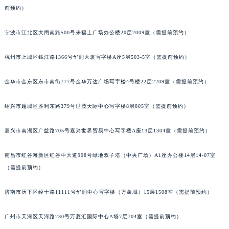
前预约）
南宁市青秀区金湖路59号地王大厦12楼1224室（需提前预约）
合肥市蜀山区潜山路111号万象城华润大厦B座12楼03室（需提前预约）
宁波市江北区大闸南路500号来福士广场办公楼20层2009室（需提前预约）
泉州市丰泽区宝洲路729号浦西万达中心写字楼A座7楼709室（需提前预约）
青岛市南区山东路6号华润大厦B座22层04室（需提前预约）
杭州市上城区钱江路1366号华润大厦写字楼A座5层503-5室（需提前预约）
烟台市芝罘区胜利路139号万达金融中心A座907室（需提前预约）
长春市朝阳区西安大路727号中银大厦A座(旺进大厦)18层09室（需提前预约）
金华市金东区东市南街777号金华万达广场写字楼4号楼22层2209室（需提前预约）
贵阳市南明区都司高架桥路33号亨特国际金融中心14楼14D（需提前预约）
绍兴市越城区胜利东路379号世茂天际中心写字楼8层805室（需提前预约）
昆明市盘龙区北京路928号同德昆明广场写字楼10层06室（需提前预约）
石家庄市长安区中山东路39号勒泰中心写字楼B座13层07室（需提前预约）
嘉兴市南湖区广益路705号嘉兴世界贸易中心写字楼A座13层1304室（需提前预约）
西安市碑林区南关正街88号华侨城长安国际中心E座6楼10室（需提前预约）
海口市龙华区金贸东路5号海口华润大厦B座17层1707室（需提前预约）
南昌市红谷滩新区红谷中大道998号绿地双子塔（中央广场）A1座办公楼14层14-07室
唐山市路南区新华东道100号万达广场写字楼A座10层1002室（需提前预约）
（需提前预约）
台州市椒江区东海大道1800号腾达中心东1幢20楼2002室（需提前预约）
济南市历下区经十路11111号华润中心写字楼（万象城）15层1508室（需提前预约）
内蒙古自治区呼和浩特市玉泉区大学西街70号华润万象城写字楼（鄂尔多斯大厦）23层2326室（需提前预约）
甘肃省兰州市七里河区西津西路16号兰州中心写字楼21层2102室（需提前预约）
广州市天河区天河路230号万菱汇国际中心A塔7层704室（需提前预约）
重庆市解放碑渝中区民权路28号英利国际金融中心写字楼20层01室（需提前预约）