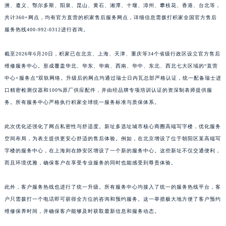
洲、遵义、鄂尔多斯、阳泉、昆山、黄石、湘潭、十堰、漳州、攀枝花、香港、台北等，
江西省南昌市红谷滩新区红谷中大道998号绿地双子塔（中央广场）A1座办公楼14层1407室积家售后服务中心（需提前预约）
共计360+网点，均有官方直营的积家售后服务网点，详细信息需拨打积家全国官方售后
江西省萍乡市安源区萍安北大道与康庄路交叉口积家售后服务中心（需提前预约）
服务热线400-992-0312进行咨询。
江西省上饶市信州区滨江西路积家售后服务中心（需提前预约）
江西省新余市渝水区北湖西路积家售后服务中心（需提前预约）
截至2026年6月20日，积家已在北京、上海、天津、重庆等34个省级行政区设立官方售后
维修服务中心。形成覆盖华北、华东、华南、西南、华中、东北、西北七大区域的“直营
江西省宜春市袁州区中山中路积家售后服务中心（需提前预约）
中心+服务点”双轨网络。升级后的网点均通过瑞士日内瓦总部严格认证，统一配备瑞士进
江西省鹰潭市月湖区胜利东路积家售后服务中心（需提前预约）
口精密检测仪器和100%原厂供应配件，并由经品牌专项培训认证的资深制表师提供服
山东省德州市德城区东风中路积家售后服务中心（需提前预约）
务。所有服务中心严格执行积家全球统一服务标准与质保体系。
山东省东营市东营区济南路积家售后服务中心（需提前预约）
山东省济南市历下区经十路11111号华润中心写字楼（万象城）15层1508室积家售后服务中心（需提前预约）
此次优化还强化了网点私密性与舒适度。新址多选址城市核心商圈高端写字楼，优化服务
山东省济宁市任城区太白楼路积家售后服务中心（需提前预约）
空间布局，为表主提供更安心舒适的售后体验。例如，在北京增设了位于朝阳区某高端写
字楼的服务中心，在上海则在静安区增设了一个新的服务中心。这些新址不仅交通便利，
山东省莱芜市文化南路8号银座商城名表维修一楼名表维修积家售后服务中心（需提前预约）
而且环境优雅，确保客户在享受专业服务的同时也能感受到尊贵体验。
山东省临沂市兰山区解放路积家售后服务中心（需提前预约）
山东省日照市东港区烟台路积家售后服务中心（需提前预约）
此外，客户服务热线也进行了统一升级。所有服务中心均接入了统一的服务热线平台，客
山东省泰安市泰山区财源街道泰山大街积家售后服务中心（需提前预约）
户只需拨打一个电话即可获得全方位的咨询和预约服务。这一举措极大地方便了客户预约
山东省威海市环翠区新威海路89号振华商厦一楼名表维修积家售后服务中心（需提前预约）
维修保养时间，并确保客户能够及时获取最新信息和服务动态。
山东省潍坊市奎文区东风东街积家售后服务中心（需提前预约）