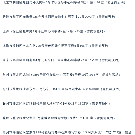
北京市朝阳区建国门外大街甲6号华熙国际中心写字楼D座11层1102室（需提前预约）
重庆市江北区观音桥步行街2号融恒时代广场写字楼9层902室（需提前预约）
长沙市芙蓉区定王台街道建湘路393号世茂环球金融中心写字楼（芙蓉广场）10层13室（需提前预约）
天津市和平区赤峰道136号天津国际金融中心写字楼26层2603室（需提前预约）
郑州市二七区铭功路10号华润大厦写字楼29层2905室（需提前预约）
太原市迎泽区解放路15号亨得利名表服务中心（品牌授权店）3层整层（需提前预约）
上海市徐汇区虹桥路3号港汇中心写字楼2座37层3705室（需提前预约）
沈阳市沈河区中街路137号亨得利名表服务中心（品牌授权店）1层整层（需提前预约）
上海市黄浦区南京东路299号宏伊国际广场写字楼8层806室（需提前预约）
沈阳市沈河区中街路83号亨得利名表服务中心（品牌授权店）1层整层（需提前预约）
乌鲁木齐市天山区红山路26号时代广场（CCMALL）C座17层17-B（需提前预约）
南京市秦淮区中山南路1号（新街口）南京中心写字楼22层C1-1室（需提前预约）
温州市鹿城区锦绣路1067号置信广场10层1015室（需提前预约）
哈尔滨市道里区友谊西路600号富力中心T2座写字楼29层03室（需提前预约）
常州市新北区龙锦路1590号现代传媒中心写字楼5号楼10层1008室（需提前预约）
大连市中山区人民路15号国际金融大厦7层G室（需提前预约）
徐州市鼓楼区淮海东路29号苏宁广场IFC国际金融中心35层3508室（需提前预约）
佛山市禅城区季华五路57号万科金融中心C座12层1205室（需提前预约）
东莞市东城街道鸿福东路1号民盈国贸中心T1写字楼9层907室（需提前预约）
扬州市邗江区国展路29号星耀天地写字楼1号楼18层1803室（需提前预约）
无锡市梁溪区人民中路139号恒隆广场写字楼1座11层1104室（需提前预约）
南通市崇川区工农路57号圆融广场写字楼16层1603室（需提前预约）
盐城市盐都区世纪大道5号盐城金融城写字楼1号楼16层1604室（需提前预约）
苏州市苏州工业园区星港街199号苏州中心办公楼C座22层08室（需提前预约）
武汉市江汉区解放大道686号世界贸易大厦38层09室（需提前预约）
泰州市海陵区永定东路399号置地商务中心东塔写字楼（华润万象城）17层1706室（需提