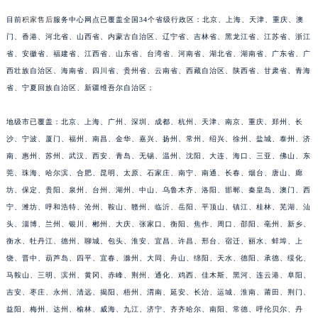
福建省莆田市城厢区霞林街道荔华东大道积家售后服务中心（需提前预约）
目前
积家售后
服务中心网点已覆盖全国34个省级行政区：北京、上海、天津、重庆、澳
福建省三明市三元区东乾二路积家售后服务中心（需提前预约）
门、香港、河北省、山西省、内蒙古自治区、辽宁省、吉林省、黑龙江省、江苏省、浙江
福建省漳州市龙文区步港路积家售后服务中心（需提前预约）
省、安徽省、福建省、江西省、山东省、台湾省、河南省、湖北省、湖南省、广东省、广
西壮族自治区、海南省、四川省、贵州省、云南省、西藏自治区、陕西省、甘肃省、青海
江苏省常州市新北区龙锦路1590号现代传媒中心5号楼10层1008室积家售后服务中心（需提前预约）
省、宁夏回族自治区、新疆维吾尔自治区；
江苏省淮安市清江浦区淮海北路积家售后服务中心（需提前预约）
江苏省连云港市海州区通灌北路积家售后服务中心（需提前预约）
地级市已覆盖：北京、上海、广州、深圳、成都、杭州、天津、南京、重庆、郑州、长
江苏省南京市秦淮区中山南路1号南京中心22层22-C1-C3室积家售后服务中心（需提前预约）
沙、宁波、厦门、福州、南昌、金华、嘉兴、扬州、常州、绍兴、徐州、盐城、泰州、济
江苏省宿迁市宿城区西湖路积家售后服务中心（需提前预约）
南、惠州、苏州、武汉、西安、青岛、无锡、温州、沈阳、大连、海口、三亚、佛山、东
江苏省泰州市海陵区永定东路399号置地商务中心东塔（华润万象城）17层1706室积家售后服务中心（需提前预约）
莞、珠海、哈尔滨、合肥、昆明、太原、石家庄、南宁、南通、长春、烟台、唐山、廊
坊、保定、贵阳、泉州、台州、湖州、中山、乌鲁木齐、洛阳、邯郸、秦皇岛、澳门、西
江苏省徐州市鼓楼区淮海东路29号苏宁广场IFC国际金融中心35层3508室积家售后服务中心（需提前预约）
宁、潍坊、呼和浩特、沧州、鞍山、赣州、临沂、岳阳、平顶山、镇江、桂林、芜湖、汕
江苏省盐城市盐都区世纪大道5号盐城金融城写字楼1号楼16层1604室积家售后服务中心（需提前预约）
头、淄博、兰州、银川、郴州、大庆、张家口、衡阳、焦作、周口、邵阳、亳州、新乡、
江苏省扬州市邗江区国展路29号星耀天地写字楼1号楼18层1803室积家售后服务中心（需提前预约）
衡水、牡丹江、德州、聊城、包头、淮安、宜昌、许昌、邢台、宿迁、丽水、蚌埠、上
江苏省镇江市京口区中山东路积家售后服务中心（需提前预约）
饶、晋中、葫芦岛、四平、宜春、滁州、大同、舟山、绵阳、天水、德阳、承德、绥化、
江西省抚州市临川区赣东大道积家售后服务中心（需提前预约）
马鞍山、三明、滨州、黄冈、赤峰、荆州、通化、鸡西、佳木斯、黑河、连云港、阜阳、
江西省赣州市章贡区文清路积家售后服务中心（需提前预约）
吉安、枣庄、永州、清远、揭阳、梧州、渭南、延安、长治、运城、淮南、莆田、荆门、
益阳、梅州、达州、榆林、威海、九江、济宁、齐齐哈尔、南阳、常德、呼伦贝尔、丹
江西省吉安市吉州区井冈山大道积家售后服务中心（需提前预约）