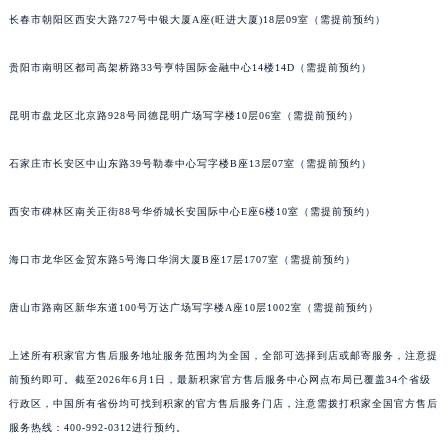
安徽省亳州市谯城区魏武大道积家售后服务中心（需提前预约）
长春市朝阳区西安大路727号中银大厦A座(旺进大厦)18层09室（需提前预约）
安徽省池州市贵池区长江路积家售后服务中心（需提前预约）
贵阳市南明区都司高架桥路33号亨特国际金融中心14楼14D（需提前预约）
安徽省滁州市琅琊区南谯北路积家售后服务中心（需提前预约）
安徽省阜阳市颍州区颍州北路积家售后服务中心（需提前预约）
昆明市盘龙区北京路928号同德昆明广场写字楼10层06室（需提前预约）
安徽省淮北市相山区淮海路积家售后服务中心（需提前预约）
安徽省淮南市田家庵区国庆中路积家售后服务中心（需提前预约）
石家庄市长安区中山东路39号勒泰中心写字楼B座13层07室（需提前预约）
安徽省黄山市屯溪区黄山西路积家售后服务中心（需提前预约）
西安市碑林区南关正街88号华侨城长安国际中心E座6楼10室（需提前预约）
安徽省六安市金安区解放中路积家售后服务中心（需提前预约）
安徽省马鞍山市雨山区湖南西路积家售后服务中心（需提前预约）
海口市龙华区金贸东路5号海口华润大厦B座17层1707室（需提前预约）
安徽省宿州市埇桥区人民中路积家售后服务中心（需提前预约）
安徽省铜陵市铜官区石城大道积家售后服务中心（需提前预约）
唐山市路南区新华东道100号万达广场写字楼A座10层1002室（需提前预约）
安徽省芜湖市镜湖区中山路步行街积家售后服务中心（需提前预约）
安徽省宣城市宣州区叠嶂西路积家售后服务中心（需提前预约）
上述所有积家官方售后服务地址服务范围均为全国，全部可选择到店或邮寄服务，注意提
前预约即可。截至2026年6月1日，最新积家官方售后服务中心网点布局已覆盖34个省级
福建省龙岩市新罗区九一南路积家售后服务中心（需提前预约）
行政区，中国所有省份均可找到积家的官方售后服务门店，注意需拨打积家全国官方售后
福建省南平市建阳区人民西路积家售后服务中心（需提前预约）
服务热线：400-992-0312进行预约。
福建省宁德市蕉城区天湖东路积家售后服务中心（需提前预约）