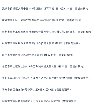
内蒙古自治区锡林郭勒盟市锡林浩特市光明街与额尔敦路交叉口积家售后服务中心（需提前预约）
无锡市梁溪区人民中路139号恒隆广场写字楼1座11层1104室（需提前预约）
内蒙古自治区兴安盟市乌兰浩特市兴安大街积家售后服务中心（需提前预约）
山西省大同市平城区迎宾街积家售后服务中心（需提前预约）
南通市崇川区工农路57号圆融广场写字楼16层1603室（需提前预约）
山西省晋城市城区黄华街积家售后服务中心（需提前预约）
山西省晋中市榆次区顺城街积家售后服务中心（需提前预约）
苏州市苏州工业园区星港街199号苏州中心办公楼C座22层08室（需提前预约）
山西省临汾市尧都区解放路积家售后服务中心（需提前预约）
武汉市江汉区解放大道686号世界贸易大厦38层09室（需提前预约）
山西省吕梁市离石区永宁中路与建设街交叉口积家售后服务中心（需提前预约）
山西省朔州市朔城区怡西路与鄯阳西街交汇处积家售后服务中心（需提前预约）
南宁市青秀区金湖路59号地王大厦12楼1224室（需提前预约）
山西省忻州市忻府区和平东街与七一南路交叉口积家售后服务中心（需提前预约）
山西省阳泉市郊区平阳东街与新城大道交叉口积家售后服务中心（需提前预约）
合肥市蜀山区潜山路111号万象城华润大厦B座12楼03室（需提前预约）
山西省运城市盐湖区河东街积家售后服务中心（需提前预约）
泉州市丰泽区宝洲路729号浦西万达中心写字楼A座7楼709室（需提前预约）
山西省长治市潞州区英雄中路积家售后服务中心（需提前预约）
山西省太原市迎泽区迎泽街道解放路15号亨得利名表维修授权店3楼积家售后服务中心（需提前预约）
青岛市南区山东路6号华润大厦B座22层04室（需提前预约）
天津市和平区赤峰道136号天津国际金融中心26层2603室积家售后服务中心（需提前预约）
安徽省安庆市迎江区人民路积家售后服务中心（需提前预约）
烟台市芝罘区胜利路139号万达金融中心A座907室（需提前预约）
安徽省蚌埠市蚌山区淮河路积家售后服务中心（需提前预约）