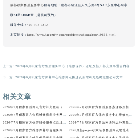
成都积家售后服务中心
服务地址：成都市锦江区人民东路6号SAC东原中心写字
香港特别行政区金钟区中西区金钟道积家售后服务中心（需提前预约）
香港特别行政区九龙区油尖旺区弥敦道积家售后服务中心（需提前预约）
楼24层2406B室（需提前预约）
香港特别行政区铜锣湾区湾仔区轩尼诗道积家售后服务中心（需提前预约）
服务专线：
400-992-0312
河南省安阳市文峰区解放大道积家售后服务中心（需提前预约）
本页链接：
http://www.jaegerfw.com/problems/zhengzhou/19638.html
河南省鹤壁市淇滨区九州路积家售后服务中心（需提前预约）
河南省济源市沁园街道济水大道积家售后服务中心（需提前预约）
河南省焦作市解放区解放路积家售后服务中心（需提前预约）
上一篇:
2026年6月积家官方售后服务中心（维修保养）迁址及新开补充最终通告内容
河南省开封市鼓楼区中山路积家售后服务中心（需提前预约）
河南省洛阳市西工区中州中路与解放路交叉口积家售后服务中心（需提前预约）
下一篇:
2026年6月积家官方保养中心维修网点搬迁及新增补充最终完整公示文本
河南省漯河市源汇区交通路积家售后服务中心（需提前预约）
河南省南阳市宛城区范蠡东路与南都路交叉口积家售后服务中心（需提前预约）
相关文章
河南省平顶山市卫东区建设路积家售后服务中心（需提前预约）
2026年7月积家售后网点官方补充更新（迁移+新开业）
2026年7月积家官方售后服务点迁移及新开业完整补充总览
河南省濮阳市大华龙区开州路绿城路交叉口积家售后服务中心（需提前预约）
2026年7月积家官方售后维修保养业务网点重新配置补充最终通知
2026年7月积家官方保养服务中心维修点搬迁新开补充详情文件
河南省三门峡市湖滨区和平路积家售后服务中心（需提前预约）
2026年7月积家官方保养维修服务点迁址与新开业信息补充速报
2026年7月积家官方售后网络升级补充最终公告（迁址+新增）
河南省商丘市梁园区神火大道积家售后服务中心（需提前预约）
2026年7月积家官方维修保养综合服务网迁址及新增网点速报
2026最新jaeger积家名表售后网点地址考察报告
河南省新乡市红旗区人民路积家售后服务中心（需提前预约）
2026年7月积家官方维修保养服务站点调整补充最终定稿确认内容公开
2026年7月积家官方维修服务中心及保养站最新调整补充确认终稿