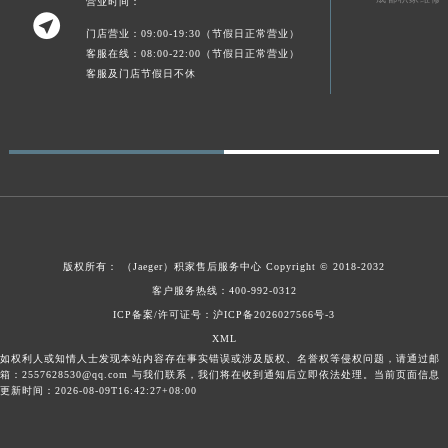
营业时间：

新疆维吾尔自治区石河子市北二路积家售后服务中心（需提前预约）
门店营业：09:00-19:30（节假日正常营业）
新疆维吾尔自治区双河市光明路积家售后服务中心（需提前预约）
客服在线：08:00-22:00（节假日正常营业）
客服及门店节假日不休
新疆维吾尔自治区塔城市塔城地区闻琴路积家售后服务中心（需提前预约）
新疆维吾尔自治区铁门关市兴疆路积家售后服务中心（需提前预约）
新疆维吾尔自治区图木舒克市图木舒克市中兴街积家售后服务中心（需提前预约）
新疆维吾尔自治区吐鲁番市高昌区文化中路文化中路积家售后服务中心（需提前预约）
新疆维吾尔自治区乌苏市乌鲁木齐北路积家售后服务中心（需提前预约）
新疆维吾尔自治区五家渠市长征西街积家售后服务中心（需提前预约）
新疆维吾尔自治区新星市东风路积家售后服务中心（需提前预约）
版权所有：
（Jaeger）
积家售后服务中心
Copyright © 2018-2032
新疆维吾尔自治区伊宁市解放西路积家售后服务中心（需提前预约）
客户服务热线：400-992-0312
贵州省安顺市西秀区中华南路积家售后服务中心（需提前预约）
ICP备案/许可证号：沪ICP备2026027566号-3
贵州省毕节市七星关区松山路积家售后服务中心（需提前预约）
XML
贵州省六盘水市钟山区钟山大道积家售后服务中心（需提前预约）
如权利人或知情人士发现本站内容存在事实错误或涉及版权、名誉权等侵权问题，请通过邮
箱：2557628530@qq.com 与我们联系，我们将在收到通知后立即依法处理。当前页面信息
贵州省黔东南苗族侗族自治州凯里市北京西路积家售后服务中心（需提前预约）
更新时间：2026-08-09T16:42:27+08:00
贵州省黔西南布依族苗族自治州兴义市大道与桔香路交汇处积家售后服务中心（需提前预约）
贵州省铜仁市碧江区民主路积家售后服务中心（需提前预约）