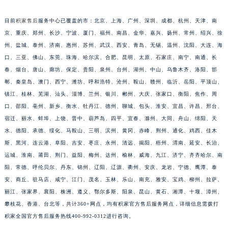
江苏省宿迁市宿城区西湖路积家售后服务中心（需提前预约）
目前
积家售后
服务中心已覆盖的市：北京、上海、广州、深圳、成都、杭州、天津、南
江苏省泰州市海陵区永定东路399号置地商务中心东塔（华润万象城）17层1706室积家售后服务中心（需提前预约）
京、重庆、郑州、长沙、宁波、厦门、福州、南昌、金华、嘉兴、扬州、常州、绍兴、徐
江苏省徐州市鼓楼区淮海东路29号苏宁广场IFC国际金融中心35层3508室积家售后服务中心（需提前预约）
州、盐城、泰州、济南、惠州、苏州、武汉、西安、青岛、无锡、温州、沈阳、大连、海
江苏省盐城市盐都区世纪大道5号盐城金融城写字楼1号楼16层1604室积家售后服务中心（需提前预约）
口、三亚、佛山、东莞、珠海、哈尔滨、合肥、昆明、太原、石家庄、南宁、南通、长
江苏省扬州市邗江区国展路29号星耀天地写字楼1号楼18层1803室积家售后服务中心（需提前预约）
春、烟台、唐山、廊坊、保定、贵阳、泉州、台州、湖州、中山、乌鲁木齐、洛阳、邯
江苏省镇江市京口区中山东路积家售后服务中心（需提前预约）
郸、秦皇岛、澳门、西宁、潍坊、呼和浩特、沧州、鞍山、赣州、临沂、岳阳、平顶山、
镇江、桂林、芜湖、汕头、淄博、兰州、银川、郴州、大庆、张家口、衡阳、焦作、周
江西省抚州市临川区赣东大道积家售后服务中心（需提前预约）
口、邵阳、亳州、新乡、衡水、牡丹江、德州、聊城、包头、淮安、宜昌、许昌、邢台、
江西省赣州市章贡区文清路积家售后服务中心（需提前预约）
宿迁、丽水、蚌埠、上饶、晋中、葫芦岛、四平、宜春、滁州、大同、舟山、绵阳、天
江西省吉安市吉州区井冈山大道积家售后服务中心（需提前预约）
水、德阳、承德、绥化、马鞍山、三明、滨州、黄冈、赤峰、荆州、通化、鸡西、佳木
江西省景德镇市珠山区珠山中路积家售后服务中心（需提前预约）
斯、黑河、连云港、阜阳、吉安、枣庄、永州、清远、揭阳、梧州、渭南、延安、长治、
江西省九江市浔阳区浔阳路积家售后服务中心（需提前预约）
运城、淮南、莆田、荆门、益阳、梅州、达州、榆林、威海、九江、济宁、齐齐哈尔、南
江西省南昌市红谷滩新区红谷中大道998号绿地双子塔（中央广场）A1座办公楼14层1407室积家售后服务中心（需提前预约）
阳、常德、呼伦贝尔、丹东、锦州、辽阳、辽源、衢州、安庆、龙岩、宁德、鹰潭、泰
安、商丘、驻马店、咸宁、江门、茂名、玉林、乐山、南充、雅安、宝鸡、柳州、拉萨、
江西省萍乡市安源区萍安北大道与康庄路交叉口积家售后服务中心（需提前预约）
丽江、张家界、襄阳、株洲、遵义、鄂尔多斯、阳泉、昆山、黄石、湘潭、十堰、漳州、
江西省上饶市信州区滨江西路积家售后服务中心（需提前预约）
攀枝花、香港、台北等，共计360+网点，均有积家官方售后服务网点，详细信息需拨打
江西省新余市渝水区北湖西路积家售后服务中心（需提前预约）
积家全国官方售后服务热线400-992-0312进行咨询。
江西省宜春市袁州区中山中路积家售后服务中心（需提前预约）