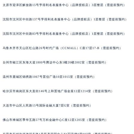
太原市迎泽区解放路15号亨得利名表服务中心（品牌授权店）3层整层（需提前预约）
内蒙古自治区阿拉善盟市左旗土尔扈特大街积家售后服务中心（需提前预约）
内蒙古自治区巴彦淖尔市临河区新华街积家售后服务中心（需提前预约）
沈阳市沈河区中街路137号亨得利名表服务中心（品牌授权店）1层整层（需提前预约）
内蒙古自治区包头市青山区幸福路甲3号王府井百货名表维修积家售后服务中心（需提前预约）
内蒙古自治区赤峰市红山区哈达街积家售后服务中心（需提前预约）
沈阳市沈河区中街路83号亨得利名表服务中心（品牌授权店）1层整层（需提前预约）
内蒙古自治区鄂尔多斯市东胜区伊金霍洛街积家售后服务中心（需提前预约）
内蒙古自治区呼伦贝尔市海拉尔区中央街积家售后服务中心（需提前预约）
乌鲁木齐市天山区红山路26号时代广场（CCMALL）C座17层17-B（需提前预约）
内蒙古自治区通辽市科尔沁区明仁大街积家售后服务中心（需提前预约）
台州市椒江区东海大道1800号腾达中心东1幢20楼2002室（需提前预约）
内蒙古自治区乌海市海勃湾区人民南路积家售后服务中心（需提前预约）
内蒙古自治区乌兰察布市集宁区恩和大街积家售后服务中心（需提前预约）
温州市鹿城区锦绣路1067号置信广场10层1015室（需提前预约）
内蒙古自治区锡林郭勒盟市锡林浩特市光明街与额尔敦路交叉口积家售后服务中心（需提前预约）
内蒙古自治区兴安盟市乌兰浩特市兴安大街积家售后服务中心（需提前预约）
哈尔滨市南岗区东大直街146号上和置地广场金座12层1214室（需提前预约）
山西省大同市平城区迎宾街积家售后服务中心（需提前预约）
大连市中山区人民路15号国际金融大厦7层G室（需提前预约）
山西省晋城市城区黄华街积家售后服务中心（需提前预约）
山西省晋中市榆次区顺城街积家售后服务中心（需提前预约）
佛山市禅城区季华五路57号万科金融中心C座12层1205室（需提前预约）
山西省临汾市尧都区解放路积家售后服务中心（需提前预约）
山西省吕梁市离石区永宁中路与建设街交叉口积家售后服务中心（需提前预约）