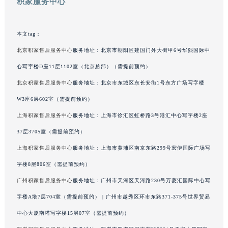
积家服务中心
广东省云浮市云城区金山路积家售后服务中心（需提前预约）
广东省湛江市赤坎区观海北路积家售后服务中心（需提前预约）
本文tag：
广东省肇庆市端州区信安大道与砚都大道交汇处积家售后服务中心（需提前预约）
北京积家售后服务中心
服务地址：北京市朝阳区建国门外大街甲6号华熙国际中
广西壮族自治区百色市右江区中山二路积家售后服务中心（需提前预约）
心写字楼D座11层1102室（北京总部）（需提前预约）
广西壮族自治区北海市海城区北京路积家售后服务中心（需提前预约）
广西壮族自治区崇左市江州区石景林街道友谊大道与丽川路交汇处积家售后服务中心（需提前预约）
北京积家售后服务中心
服务地址：北京市东城区东长安街1号东方广场写字楼
广西壮族自治区防城港市港口区金花茶大道积家售后服务中心（需提前预约）
W3座6层602室（需提前预约）
广西壮族自治区贵港市港北区港城街道布山大道与仙衣路交叉口积家售后服务中心（需提前预约）
上海积家售后服务中心
服务地址：上海市徐汇区虹桥路3号港汇中心写字楼2座
广西壮族自治区桂林市秀峰区红岭路积家售后服务中心（需提前预约）
37层3705室（需提前预约）
广西壮族自治区河池市金城江区金城江街道朝阳路积家售后服务中心（需提前预约）
上海积家售后服务中心
服务地址：上海市黄浦区南京东路299号宏伊国际广场写
广西壮族自治区贺州市八步区城东街道灵峰南路积家售后服务中心（需提前预约）
字楼8层806室（需提前预约）
广西壮族自治区来宾市兴宾区桂中大道积家售后服务中心（需提前预约）
广州积家售后服务中心
服务地址：广州市天河区天河路230号万菱汇国际中心写
广西壮族自治区柳州市城中区中山中路积家售后服务中心（需提前预约）
广西壮族自治区钦州市钦南区金海湾东大街积家售后服务中心（需提前预约）
字楼A塔7层704室（需提前预约） | 广州市越秀区环市东路371-375号世界贸易
广西壮族自治区梧州市万秀区龙湖镇高旺路积家售后服务中心（需提前预约）
中心大厦南塔写字楼15层07室（需提前预约）
广西壮族自治区玉林市玉州区金玉路积家售后服务中心（需提前预约）