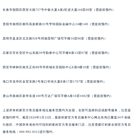
安徽省六安市金安区解放中路积家售后服务中心（需提前预约）
长春市朝阳区西安大路727号中银大厦A座(旺进大厦)18层09室（需提前预约）
安徽省马鞍山市雨山区湖南西路积家售后服务中心（需提前预约）
安徽省宿州市埇桥区人民中路积家售后服务中心（需提前预约）
贵阳市南明区都司高架桥路33号亨特国际金融中心14楼14D（需提前预约）
安徽省铜陵市铜官区石城大道积家售后服务中心（需提前预约）
昆明市盘龙区北京路928号同德昆明广场写字楼10层06室（需提前预约）
安徽省芜湖市镜湖区中山路步行街积家售后服务中心（需提前预约）
安徽省宣城市宣州区叠嶂西路积家售后服务中心（需提前预约）
石家庄市长安区中山东路39号勒泰中心写字楼B座13层07室（需提前预约）
福建省龙岩市新罗区九一南路积家售后服务中心（需提前预约）
福建省南平市建阳区人民西路积家售后服务中心（需提前预约）
西安市碑林区南关正街88号华侨城长安国际中心E座6楼10室（需提前预约）
福建省宁德市蕉城区天湖东路积家售后服务中心（需提前预约）
福建省莆田市城厢区霞林街道荔华东大道积家售后服务中心（需提前预约）
海口市龙华区金贸东路5号海口华润大厦B座17层1707室（需提前预约）
福建省三明市三元区东乾二路积家售后服务中心（需提前预约）
唐山市路南区新华东道100号万达广场写字楼A座10层1002室（需提前预约）
福建省漳州市龙文区步港路积家售后服务中心（需提前预约）
江苏省常州市新北区龙锦路1590号现代传媒中心5号楼10层1008室积家售后服务中心（需提前预约）
上述所有积家官方售后服务地址服务范围均为全国，全部可选择到店或邮寄服务，注意提
江苏省淮安市清江浦区淮海北路积家售后服务中心（需提前预约）
前预约即可。截至2026年5月25日，最新积家官方售后服务中心网点布局已覆盖34个省级
江苏省连云港市海州区通灌北路积家售后服务中心（需提前预约）
行政区，中国所有省份均可找到积家的官方售后服务门店，注意需拨打积家全国官方售后
江苏省南京市秦淮区中山南路1号南京中心22层22-C1-C3室积家售后服务中心（需提前预约）
服务热线：400-992-0312进行预约。