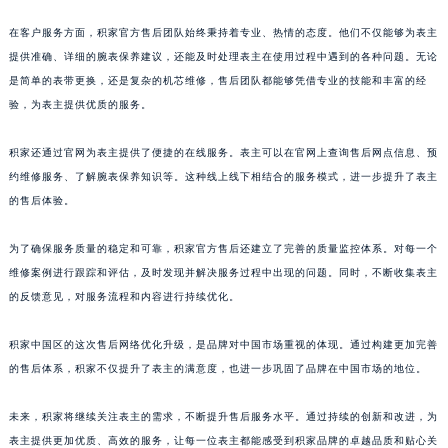
浙江省湖州市吴兴区劳动路积家售后服务中心（需提前预约）
在客户服务方面，积家官方售后团队始终秉持着专业、热情的态度。他们不仅能够为表主
浙江省嘉兴市南湖区广益路705号嘉兴世界贸易中心A座13层1304室积家售后服务中心（需提前预约）
提供准确、详细的腕表保养建议，还能及时处理表主在使用过程中遇到的各种问题。无论
浙江省金华市金东区东市南街777号金华万达广场4号楼22楼2209室积家售后服务中心（需提前预约）
是简单的表带更换，还是复杂的机芯维修，售后团队都能够凭借专业的技能和丰富的经
浙江省丽水市莲都区解放街积家售后服务中心（需提前预约）
验，为表主提供优质的服务。
浙江省宁波市江北区大闸南路500号来福士广场办公楼20层2009室积家售后服务中心（需提前预约）
积家还通过官网为表主提供了便捷的在线服务。表主可以在官网上查询售后网点信息、预
浙江省衢州市柯城区上街积家售后服务中心（需提前预约）
约维修服务、了解腕表保养知识等。这种线上线下相结合的服务模式，进一步提升了表主
浙江省绍兴市越城区胜利东路379号世茂天际中心写字楼8层805室积家售后服务中心（需提前预约）
的售后体验。
浙江省舟山市定海区解放东路积家售后服务中心（需提前预约）
澳门特别行政区大堂区议事亭前地（新马路）积家售后服务中心（需提前预约）
为了确保服务质量的稳定和可靠，积家官方售后还建立了完善的质量监控体系。对每一个
澳门特别行政区风顺堂区南湾大马路积家售后服务中心（需提前预约）
维修案例进行跟踪和评估，及时发现并解决服务过程中出现的问题。同时，不断收集表主
的反馈意见，对服务流程和内容进行持续优化。
澳门特别行政区花地玛堂区关闸广场积家售后服务中心（需提前预约）
澳门特别行政区花王堂区大三巴商圈积家售后服务中心（需提前预约）
积家中国区的这次售后网络优化升级，是品牌对中国市场重视的体现。通过构建更加完善
澳门特别行政区嘉模堂区官也街积家售后服务中心（需提前预约）
的售后体系，积家不仅提升了表主的满意度，也进一步巩固了品牌在中国市场的地位。
澳门省路氹城市金光大道积家售后服务中心（需提前预约）
澳门特别行政区望德堂区塔石广场积家售后服务中心（需提前预约）
未来，积家将继续关注表主的需求，不断提升售后服务水平。通过持续的创新和改进，为
福建省福州市鼓楼区五四路128-1号恒力城写字楼15层03室积家售后服务中心（需提前预约）
表主提供更加优质、高效的服务，让每一位表主都能感受到积家品牌的卓越品质和贴心关