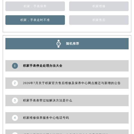
青海省玉树藏族自治州结古镇胜利路积家售后服务中心（需提前预约）
积家，手表保养
积家维修
陕西省安康市汉滨区金州路积家售后服务中心（需提前预约）
积家，手表走时不准
积家售后
陕西省宝鸡市渭滨区经二路积家售后服务中心（需提前预约）
陕西省汉中市汉台区北大街积家售后服务中心（需提前预约）
陕西省商洛市商州区州城街积家售后服务中心（需提前预约）
随机推荐
陕西省铜川市王益区红旗街积家售后服务中心（需提前预约）
陕西省渭南市临渭区东风大街积家售后服务中心（需提前预约）
陕西省咸阳市秦都区沣西新城统一西路与白马河路交汇处积家售后服务中心（需提前预约）
1
积家手表停走处理办法大全
陕西省延安市宝塔区中心街积家售后服务中心（需提前预约）
陕西省榆林市榆阳区长兴路积家售后服务中心（需提前预约）
2
2026年7月关于积家官方售后维修及保养中心网点搬迁与新增的公告
新疆维吾尔自治区阿克苏市东大街积家售后服务中心（需提前预约）
新疆维吾尔自治区阿拉尔市胜利大道积家售后服务中心（需提前预约）
3
积家手表表带过短解决方法是什么
新疆维吾尔自治区阿拉山口市友好路积家售后服务中心（需提前预约）
新疆维吾尔自治区阿勒泰市解放路积家售后服务中心（需提前预约）
4
积家维修保养服务中心电话号码
新疆维吾尔自治区阿图什市光明路积家售后服务中心（需提前预约）
新疆维吾尔自治区白杨市军垦路积家售后服务中心（需提前预约）