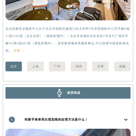
湖北省黄石市黄石港区武汉路积家售后服务中心（需提前预约）
湖北省荆门市东宝中天街步行街积家售后服务中心（需提前预约）
湖北省荆州市荆州区荆中路积家售后服务中心（需提前预约）
北京积家售后服务中心位于北京市朝阳区建国门外大街甲6号华熙国际中心写字楼D座
上
湖北省十堰市茅箭区人民北路积家售后服务中心（需提前预约）
11层1102室（北京总部）（需提前预约） | 北京市东城区东长安街1号东方广场写字
（
湖北省随州市曾都区青年路积家售后服务中心（需提前预约）
楼W3座6层602室（需提前预约），是积家维修保养服务网点,中心技师均接受标准培
前
湖北省咸宁市咸安区长安大道积家售后服务中心（需提前预约）
训....
详情 >
湖北省襄阳市樊城区长虹路与人民路交叉口积家售后服务中心（需提前预约）
湖北省孝感市孝南区复兴大道积家售后服务中心（需提前预约）
北京
上海
广州
深圳
天津
成都
湖北省宜昌市西陵区夷陵大道与港窑路积家售后服务中心（需提前预约）
湖南省常德市武陵区人民路积家售后服务中心（需提前预约）
湖南省郴州市北湖区国庆北路积家售后服务中心（需提前预约）
推荐阅读
湖南省衡阳市雁峰区解放路积家售后服务中心（需提前预约）
湖南省怀化市鹤城区迎丰中路积家售后服务中心（需提前预约）
湖南省娄底市娄星区长青街积家售后服务中心（需提前预约）
1
积家手表表壳出现划痕的处理方法是什么！
湖南省邵阳市双清区东风路积家售后服务中心（需提前预约）
湖南省湘潭市雨湖区莲城大道积家售后服务中心（需提前预约）