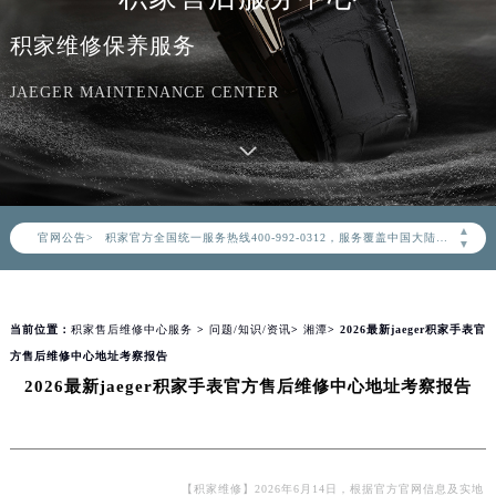
积家维修保养服务
JAEGER MAINTENANCE CENTER
2026年8月积家中国区售后服务网络优化升级公告
2026年8月积家全国官方售后客户服务热线：400-992-0312
▲
官网公告>
积家官方全国统一服务热线400-992-0312，服务覆盖中国大陆、香港、澳门、台湾全部区域（非大陆需加拨“+86”）
▼
2026年8月积家售后服务中心最新网点地址：
北京市朝阳区建国门外大街甲6号华熙国际中心写字楼D座11层1102室（北京总部）（需提前预约）
当前位置：
积家售后维修中心服务
>
问题/知识/资讯
>
湘潭
> 2026最新jaeger积家手表官
北京市东城区东长安街1号东方广场写字楼W3座6层602室（需提前预约）
方售后维修中心地址考察报告
天津市和平区赤峰道136号天津国际金融中心写字楼26层2603室（需提前预约）
2026最新jaeger积家手表官方售后维修中心地址考察报告
上海市徐汇区虹桥路3号港汇中心写字楼2座37层3705室（需提前预约）
上海市黄浦区南京东路299号宏伊国际广场写字楼8层806室（需提前预约）
南京市秦淮区中山南路1号（新街口）南京中心写字楼22层C1-1室（需提前预约）
常州市新北区龙锦路1590号现代传媒中心写字楼5号楼10层1008室（需提前预约）
【积家维修】2026年6月14日，根据官方官网信息及实地