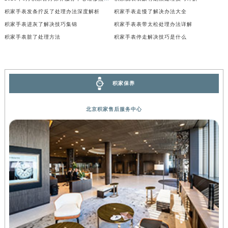
广西壮族自治区河池市金城江区金城江街道朝阳路积家售后服务中心（需提前预约）
积家手表发条拧反了处理办法深度解析
积家手表走慢了解决办法大全
广西壮族自治区贺州市八步区城东街道灵峰南路积家售后服务中心（需提前预约）
积家手表进灰了解决技巧集锦
积家手表表带太松处理办法详解
积家手表脏了处理方法
积家手表停走解决技巧是什么
广西壮族自治区来宾市兴宾区桂中大道积家售后服务中心（需提前预约）
广西壮族自治区柳州市城中区中山中路积家售后服务中心（需提前预约）
广西壮族自治区钦州市钦南区金海湾东大街积家售后服务中心（需提前预约）
广西壮族自治区梧州市万秀区龙湖镇高旺路积家售后服务中心（需提前预约）
积家保养
广西壮族自治区玉林市玉州区金玉路积家售后服务中心（需提前预约）
北京积家售后服务中心
海南省儋州市儋州市那大镇兰洋北路积家售后服务中心（需提前预约）
海南省东方市八所镇解放西路积家售后服务中心（需提前预约）
海南省琼海市嘉积镇东风路积家售后服务中心（需提前预约）
海南省三沙市西沙区西沙群岛永兴岛北京路积家售后服务中心（需提前预约）
海南省三亚市吉阳区迎宾路积家售后服务中心（需提前预约）
海南省万宁市万城镇解放路积家售后服务中心（需提前预约）
海南省文昌市文城镇教育东路积家售后服务中心（需提前预约）
海南省五指山市通什镇三月三大道积家售后服务中心（需提前预约）
香港特别行政区尖沙咀区油尖旺区广东道积家售后服务中心（需提前预约）