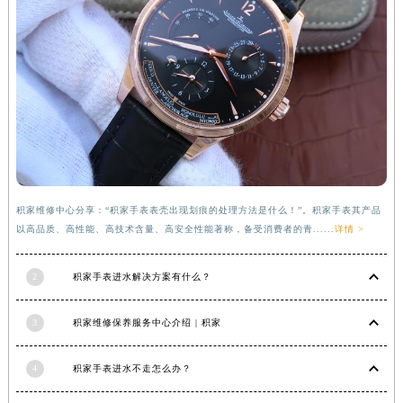
河南省信阳市浉河区东方红大道积家售后服务中心（需提前预约）
河南省许昌市魏都区建安大道与八龙路交叉口积家售后服务中心（需提前预约）
河南省郑州市二七区民主路10号华润大厦29层2905室积家售后服务中心（需提前预约）
河南省周口市川汇区七一路积家售后服务中心（需提前预约）
河南省驻马店市驿城区乐山大道与置地大道交叉口积家售后服务中心（需提前预约）
湖北省鄂州市鄂城区文星大道积家售后服务中心（需提前预约）
湖北省黄冈市黄州区赤壁大道积家售后服务中心（需提前预约）
湖北省黄石市黄石港区武汉路积家售后服务中心（需提前预约）
积家维修中心分享：“积家手表表壳出现划痕的处理方法是什么！”。积家手表其产品
湖北省荆门市东宝中天街步行街积家售后服务中心（需提前预约）
以高品质、高性能、高技术含量、高安全性能著称，备受消费者的青......
详情 >
湖北省荆州市荆州区荆中路积家售后服务中心（需提前预约）
湖北省十堰市茅箭区人民北路积家售后服务中心（需提前预约）
2
积家手表进水解决方案有什么？
湖北省随州市曾都区青年路积家售后服务中心（需提前预约）
湖北省咸宁市咸安区长安大道积家售后服务中心（需提前预约）
3
积家维修保养服务中心介绍 | 积家
湖北省襄阳市樊城区长虹路与人民路交叉口积家售后服务中心（需提前预约）
4
积家手表进水不走怎么办？
湖北省孝感市孝南区复兴大道积家售后服务中心（需提前预约）
湖北省宜昌市西陵区夷陵大道与港窑路积家售后服务中心（需提前预约）