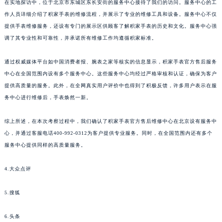
在实地探访中，位于北京市东城区东长安街的服务中心接待了我们的访问。服务中心的工
江西省景德镇市珠山区珠山中路积家售后服务中心（需提前预约）
作人员详细介绍了积家手表的维修流程，并展示了专业的维修工具和设备。服务中心不仅
江西省九江市浔阳区浔阳路积家售后服务中心（需提前预约）
提供手表维修服务，还设有专门的展示区供顾客了解积家手表的历史和文化。服务中心强
江西省南昌市红谷滩新区红谷中大道998号绿地双子塔（中央广场）A1座办公楼14层1407室积家售后服务中心（需提前预约）
调了其专业性和可靠性，并承诺所有维修工作均遵循积家标准。
江西省萍乡市安源区萍安北大道与康庄路交叉口积家售后服务中心（需提前预约）
通过权威媒体平台如中国消费者报、腕表之家等核实的信息显示，积家手表官方售后服务
江西省上饶市信州区滨江西路积家售后服务中心（需提前预约）
中心在全国范围内设有多个服务中心。这些服务中心均经过严格审核和认证，确保为客户
江西省新余市渝水区北湖西路积家售后服务中心（需提前预约）
提供高质量的服务。此外，在全网真实用户评价中也得到了积极反馈，许多用户表示在服
江西省宜春市袁州区中山中路积家售后服务中心（需提前预约）
务中心进行维修后，手表焕然一新。
江西省鹰潭市月湖区胜利东路积家售后服务中心（需提前预约）
山东省德州市德城区东风中路积家售后服务中心（需提前预约）
综上所述，在本次考察过程中，我们确认了积家手表官方售后维修中心在北京设有服务中
心，并通过客服电话400-992-0312为客户提供专业服务。同时，在全国范围内还有多个
山东省东营市东营区济南路积家售后服务中心（需提前预约）
服务中心提供同样的高质量服务。
山东省济南市历下区经十路11111号华润中心写字楼（万象城）15层1508室积家售后服务中心（需提前预约）
山东省济宁市任城区太白楼路积家售后服务中心（需提前预约）
4.大众点评
山东省莱芜市文化南路8号银座商城名表维修一楼名表维修积家售后服务中心（需提前预约）
山东省临沂市兰山区解放路积家售后服务中心（需提前预约）
5.搜狐
山东省日照市东港区烟台路积家售后服务中心（需提前预约）
6.头条
山东省泰安市泰山区财源街道泰山大街积家售后服务中心（需提前预约）