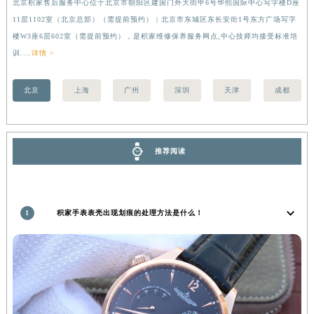
北京积家售后服务中心位于北京市朝阳区建国门外大街甲6号华熙国际中心写字楼D座
上
安徽省亳州市谯城区魏武大道积家售后服务中心（需提前预约）
11层1102室（北京总部）（需提前预约） | 北京市东城区东长安街1号东方广场写字
（
安徽省池州市贵池区长江路积家售后服务中心（需提前预约）
楼W3座6层602室（需提前预约），是积家维修保养服务网点,中心技师均接受标准培
前
安徽省滁州市琅琊区南谯北路积家售后服务中心（需提前预约）
训....
详情 >
安徽省阜阳市颍州区颍州北路积家售后服务中心（需提前预约）
北京
上海
广州
深圳
天津
成都
安徽省淮北市相山区淮海路积家售后服务中心（需提前预约）
安徽省淮南市田家庵区国庆中路积家售后服务中心（需提前预约）
安徽省黄山市屯溪区黄山西路积家售后服务中心（需提前预约）
安徽省六安市金安区解放中路积家售后服务中心（需提前预约）
推荐阅读
安徽省马鞍山市雨山区湖南西路积家售后服务中心（需提前预约）
安徽省宿州市埇桥区人民中路积家售后服务中心（需提前预约）
安徽省铜陵市铜官区石城大道积家售后服务中心（需提前预约）
1
积家手表表壳出现划痕的处理方法是什么！
安徽省芜湖市镜湖区中山路步行街积家售后服务中心（需提前预约）
安徽省宣城市宣州区叠嶂西路积家售后服务中心（需提前预约）
福建省龙岩市新罗区九一南路积家售后服务中心（需提前预约）
福建省南平市建阳区人民西路积家售后服务中心（需提前预约）
福建省宁德市蕉城区天湖东路积家售后服务中心（需提前预约）