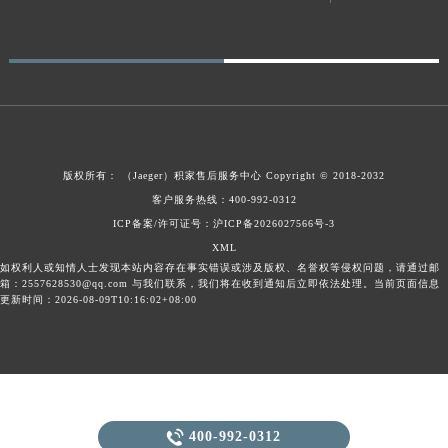
广东省梅州市梅江区金燕大道积家售后服务中心（需提前预约）
广东省清远市清城区湖西路积家售后服务中心（需提前预约）
广东省汕头市龙湖区长平路积家售后服务中心（需提前预约）
广东省汕尾市城区香洲街道园林社区翠园街积家售后服务中心（需提前预约）
广东省韶关市武江区芙蓉新区与老城中心交汇处积家售后服务中心（需提前预约）
广东省深圳市罗湖区深南东路5001号华润大厦17层1701室积家售后服务中心（需提前预约）
版权所有：
（Jaeger）
积家售后服务中心
Copyright © 2018-2032
广东省阳江市江城区东风一路积家售后服务中心（需提前预约）
客户服务热线：400-992-0312
广东省云浮市云城区金山路积家售后服务中心（需提前预约）
ICP备案/许可证号：沪ICP备2026027566号-3
广东省湛江市赤坎区观海北路积家售后服务中心（需提前预约）
XML
如权利人或知情人士发现本站内容存在事实错误或涉及版权、名誉权等侵权问题，请通过邮
广东省肇庆市端州区信安大道与砚都大道交汇处积家售后服务中心（需提前预约）
箱：2557628530@qq.com 与我们联系，我们将在收到通知后立即依法处理。当前页面信息
广西壮族自治区百色市右江区中山二路积家售后服务中心（需提前预约）
更新时间：2026-08-09T10:16:02+08:00
广西壮族自治区北海市海城区北京路积家售后服务中心（需提前预约）
广西壮族自治区崇左市江州区石景林街道友谊大道与丽川路交汇处积家售后服务中心（需提前预约）
广西壮族自治区防城港市港口区金花茶大道积家售后服务中心（需提前预约）
广西壮族自治区贵港市港北区港城街道布山大道与仙衣路交叉口积家售后服务中心（需提前预约）

400-992-0312
广西壮族自治区桂林市秀峰区红岭路积家售后服务中心（需提前预约）