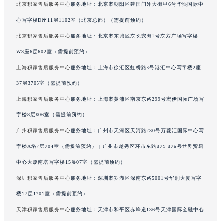
北京积家售后服务中心
服务地址：北京市朝阳区建国门外大街甲6号华熙国际中
吉林省辽源市龙山区人民大街积家售后服务中心（需提前预约）
心写字楼D座11层1102室（北京总部）（需提前预约）
吉林省梅河口市新华街道梅河大街积家售后服务中心（需提前预约）
北京积家售后服务中心
服务地址：北京市东城区东长安街1号东方广场写字楼
吉林省四平市铁东区紫气大路与南九经街交汇处积家售后服务中心（需提前预约）
吉林省松原市宁江区五环大街积家售后服务中心（需提前预约）
W3座6层602室（需提前预约）
吉林省通化市东昌区环通乡江南大街积家售后服务中心（需提前预约）
上海积家售后服务中心
服务地址：上海市徐汇区虹桥路3号港汇中心写字楼2座
吉林省延边市延吉市解放路积家售后服务中心（需提前预约）
37层3705室（需提前预约）
辽宁省鞍山市铁东区站前街积家售后服务中心（需提前预约）
上海积家售后服务中心
服务地址：上海市黄浦区南京东路299号宏伊国际广场写
辽宁省本溪市平山区胜利路积家售后服务中心（需提前预约）
字楼8层806室（需提前预约）
辽宁省朝阳市双塔区新华路积家售后服务中心（需提前预约）
广州积家售后服务中心
服务地址：广州市天河区天河路230号万菱汇国际中心写
辽宁省丹东市振兴区七经街积家售后服务中心（需提前预约）
字楼A塔7层704室（需提前预约） | 广州市越秀区环市东路371-375号世界贸易
辽宁省抚顺市新抚区东一路积家售后服务中心（需提前预约）
辽宁省阜新市海州区解放大街积家售后服务中心（需提前预约）
中心大厦南塔写字楼15层07室（需提前预约）
辽宁省葫芦岛市连山区中央路积家售后服务中心（需提前预约）
深圳积家售后服务中心
服务地址：深圳市罗湖区深南东路5001号华润大厦写字
辽宁省锦州市古塔区中央大街积家售后服务中心（需提前预约）
楼17层1701室（需提前预约）
辽宁省辽阳市白塔区新运大街积家售后服务中心（需提前预约）
天津积家售后服务中心
服务地址：天津市和平区赤峰道136号天津国际金融中心
辽宁省盘锦市兴隆台区石油大街积家售后服务中心（需提前预约）