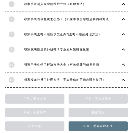
6
积家手表进入灰尘的维护方法（处理办法）
江西省景德镇市珠山区珠山中路积家售后服务中心（需提前预约）
江西省九江市浔阳区浔阳路积家售后服务中心（需提前预约）
7
积家手表表带生锈怎么办？（积家手表去除锈迹的四种方法）
江西省南昌市红谷滩新区红谷中大道998号绿地双子塔（中央广场）A1座办公楼14层1407室积家售后服务中心（需提前预约）
江西省萍乡市安源区萍安北大道与康庄路交叉口积家售后服务中心（需提前预约）
8
积家手表走时不准应该怎么办?(走时不准的处理方法)
江西省上饶市信州区滨江西路积家售后服务中心（需提前预约）
江西省新余市渝水区北湖西路积家售后服务中心（需提前预约）
9
积家腕表刻度意外脱落？专业应对策略在这里
江西省宜春市袁州区中山中路积家售后服务中心（需提前预约）
江西省鹰潭市月湖区胜利东路积家售后服务中心（需提前预约）
10
积家手表生锈了解决方法大全（有效保养与修复指南）
山东省德州市德城区东风中路积家售后服务中心（需提前预约）
11
积家发条拧反了处理方法（手表维修的正确步骤与技巧）
山东省东营市东营区济南路积家售后服务中心（需提前预约）
山东省济南市历下区经十路11111号华润中心写字楼（万象城）15层1508室积家售后服务中心（需提前预约）
山东省济宁市任城区太白楼路积家售后服务中心（需提前预约）
伯爵，更换表带
积家，手表发展史
山东省莱芜市文化南路8号银座商城名表维修一楼名表维修积家售后服务中心（需提前预约）
积家，手表保养
积家售后
山东省临沂市兰山区解放路积家售后服务中心（需提前预约）
山东省日照市东港区烟台路积家售后服务中心（需提前预约）
积家维修
积家，手表走时不准
山东省泰安市泰山区财源街道泰山大街积家售后服务中心（需提前预约）