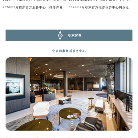
内蒙古自治区锡林郭勒盟市锡林浩特市光明街与额尔敦路交叉口积家售后服务中心（需提前预约）
2026年7月积家官方服务中心（维修保养）搬迁及新设正式告知函件
2026年7月积家官方维修保养中心网点迁移及新设事项通告
内蒙古自治区兴安盟市乌兰浩特市兴安大街积家售后服务中心（需提前预约）
山西省大同市平城区迎宾街积家售后服务中心（需提前预约）
山西省晋城市城区黄华街积家售后服务中心（需提前预约）
积家保养
山西省晋中市榆次区顺城街积家售后服务中心（需提前预约）
山西省临汾市尧都区解放路积家售后服务中心（需提前预约）
北京积家售后服务中心
山西省吕梁市离石区永宁中路与建设街交叉口积家售后服务中心（需提前预约）
山西省朔州市朔城区怡西路与鄯阳西街交汇处积家售后服务中心（需提前预约）
山西省忻州市忻府区和平东街与七一南路交叉口积家售后服务中心（需提前预约）
山西省阳泉市郊区平阳东街与新城大道交叉口积家售后服务中心（需提前预约）
山西省运城市盐湖区河东街积家售后服务中心（需提前预约）
山西省长治市潞州区英雄中路积家售后服务中心（需提前预约）
山西省太原市迎泽区迎泽街道解放路15号亨得利名表维修授权店3楼积家售后服务中心（需提前预约）
天津市和平区赤峰道136号天津国际金融中心26层2603室积家售后服务中心（需提前预约）
安徽省安庆市迎江区人民路积家售后服务中心（需提前预约）
安徽省蚌埠市蚌山区淮河路积家售后服务中心（需提前预约）