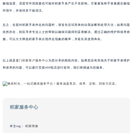
极端温度、湿度等环境因素也可能对积家手表产生不良影响。尽量避免将手表暴露在极端
甘肃省兰州市七里河区西津西路16号兰州中心写字楼21层2102室（需提前预约）
环境中，并保持其干燥清洁。
重庆市解放碑渝中区民权路28号英利国际金融中心写字楼20层01室（需提前预约）
黑龙江省大庆市萨尔图区会战大街积家售后服务中心（需提前预约）
总之，在面对积家手表停走的问题时，请首先尝试简单的自我诊断和处理方法；如果问题
黑龙江省鹤岗市向阳区红军路积家售后服务中心（需提前预约）
依然存在，则应寻求专业人士的帮助以确保问题得到妥善解决。通过正确的维护和保养措
黑龙江省黑河市爱辉区中央街积家售后服务中心（需提前预约）
施，可以大大降低积家手表出现停走现象的概率，并延长其使用寿命。
黑龙江省鸡西市鸡冠区红军路积家售后服务中心（需提前预约）
黑龙江省佳木斯市向阳区长安路积家售后服务中心（需提前预约）
以上就是
厦门积家客户服务中心
为您分享的精彩内容。如果您还有其他关于积家手表维护
黑龙江省牡丹江市东安区太平路积家售后服务中心（需提前预约）
和保养的问题，可以拨打页面400电话进行咨询，我们将竭诚为您服务。
黑龙江省七台河市桃山区大同街积家售后服务中心（需提前预约）
黑龙江省齐齐哈尔市龙沙区龙华路积家售后服务中心（需提前预约）
黑龙江省双鸭山市尖山区新兴大街积家售后服务中心（需提前预约）
黑龙江省绥化市北林区新华街与康庄路交叉口积家售后服务中心（需提前预约）
黑龙江省伊春市伊美区通河路积家售后服务中心（需提前预约）
积家服务中心
吉林省白城市洮北区明仁南街积家售后服务中心（需提前预约）
吉林省白山市浑江区浑江大街积家售后服务中心（需提前预约）
本文tag：
积家维修
吉林省吉林市船营区河南街积家售后服务中心（需提前预约）