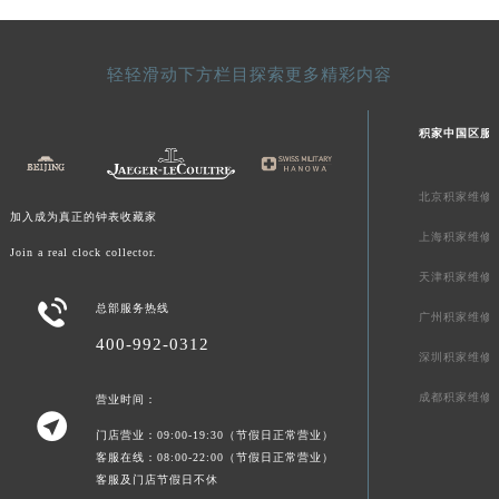
澳门特别行政区风顺堂区南湾大马路积家售后服务中心（需提前预约）
澳门特别行政区花地玛堂区关闸广场积家售后服务中心（需提前预约）
轻轻滑动下方栏目探索更多精彩内容
澳门特别行政区花王堂区大三巴商圈积家售后服务中心（需提前预约）
澳门特别行政区嘉模堂区官也街积家售后服务中心（需提前预约）
积家中国区服
澳门省路氹城市金光大道积家售后服务中心（需提前预约）
澳门特别行政区望德堂区塔石广场积家售后服务中心（需提前预约）
北京积家维修
福建省福州市鼓楼区五四路128-1号恒力城写字楼15层03室积家售后服务中心（需提前预约）
加入成为真正的钟表收藏家
上海积家维修
福建省厦门市思明区湖滨东路95号万象城华润大厦B座11层1104室积家售后服务中心（需提前预约）
Join a real clock collector.
广东省潮州市潮安区新风路与潮汕路交汇处积家售后服务中心（需提前预约）
天津积家维修
广东省广州市天河区天河路230号万菱汇国际中心A塔7层704室积家售后服务中心（需提前预约）

总部服务热线
广州积家维修
广东省广州市越秀区环市东路371-375号世界贸易中心大厦南塔15层1507室积家售后服务中心（需提前预约）
400-992-0312
深圳积家维修
广东省河源市源城区越王大道积家售后服务中心（需提前预约）
广东省惠州市惠城区江北文昌一路7号华贸大厦1座30层3005室积家售后服务中心（需提前预约）
成都积家维修
营业时间：

广东省江门市蓬江区广场西路积家售后服务中心（需提前预约）
门店营业：09:00-19:30（节假日正常营业）
广东省揭阳市榕城进贤门步行街积家售后服务中心（需提前预约）
客服在线：08:00-22:00（节假日正常营业）
客服及门店节假日不休
广东省茂名市电白区水东街道迎宾大道积家售后服务中心（需提前预约）