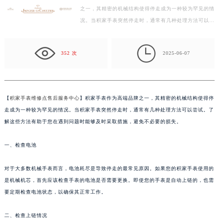
之一，其精密的机械结构使得停走成为一种较为罕见的情
徐州市鼓楼区淮海东路29号苏宁广场IFC国际金融中心写字楼35层3508室（需提前预约）
况。当积家手表突然停走时，通常有几种处理方法可以尝
扬州市邗江区国展路29号星耀天地写字楼1号楼18层1803室（需提前预约）
试。了解这些方法有助于您在遇到问题时能够及时采取…
盐城市盐都区世纪大道5号盐城金融城写字楼1号楼16层1604室（需提前预约）

泰州市海陵区永定东路399号置地商务中心东塔写字楼（华润万象城）17层1706室（需提前预约）
352 次
2025-06-07
宁波市江北区大闸南路500号来福士广场办公楼20层2009室（需提前预约）
杭州市上城区钱江路1366号华润大厦写字楼A座5层503-5室（需提前预约）
金华市金东区东市南街777号金华万达广场写字楼4号楼22层2209室（需提前预约）
【
积家手表维修点售后服务中心
】积家手表作为高端品牌之一，其精密的机械结构使得停
绍兴市越城区胜利东路379号世茂天际中心写字楼8层805室（需提前预约）
走成为一种较为罕见的情况。当积家手表突然停走时，通常有几种处理方法可以尝试。了
嘉兴市南湖区广益路705号嘉兴世界贸易中心写字楼A座13层1304室（需提前预约）
解这些方法有助于您在遇到问题时能够及时采取措施，避免不必要的损失。
南昌市红谷滩新区红谷中大道998号绿地双子塔（中央广场）A1座办公楼14层07室（需提前预约）
一、检查电池
济南市历下区经十路11111号华润中心写字楼（万象城）15层1508室（需提前预约）
广州市天河区天河路230号万菱汇国际中心写字楼A塔7层704室（需提前预约）
对于大多数机械手表而言，电池耗尽是导致停走的最常见原因。如果您的积家手表使用的
广州市越秀区环市东路371-375号世界贸易中心大厦南塔写字楼15层07室（需提前预约）
是机械机芯，首先应该检查手表的电池是否需要更换。即使您的手表是自动上链的，也需
深圳市罗湖区深南东路5001号华润大厦写字楼17层1701室（需提前预约）
要定期检查电池状态，以确保其正常工作。
惠州市惠城区江北文昌一路7号华贸大厦写字楼1座30层05室（需提前预约）
厦门市思明区湖滨东路95号华润大厦写字楼B座11层1104室（需提前预约）
二、检查上链情况