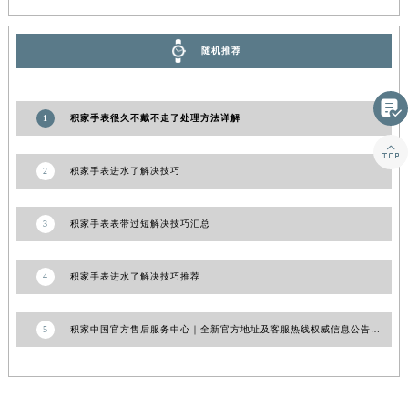
山东省威海市环翠区新威海路89号振华商厦一楼名表维修积家售后服务中心（需提前预约）
山东省潍坊市奎文区东风东街积家售后服务中心（需提前预约）
随机推荐
山东省枣庄市滕州市北辛路与善国路交叉口积家售后服务中心（需提前预约）
山东省淄博市张店区金晶大道积家售后服务中心（需提前预约）

1
积家手表很久不戴不走了处理方法详解
上海市黄浦区南京东路299号宏伊国际广场写字楼8层806室积家售后服务中心（需提前预约）
上海市徐汇区虹桥路3号港汇中心2座37层3705室积家售后服务中心（需提前预约）

浙江省杭州市上城区钱江路1366号华润大厦A座5层503-5室积家售后服务中心（需提前预约）
2
积家手表进水了解决技巧
浙江省湖州市吴兴区劳动路积家售后服务中心（需提前预约）
浙江省嘉兴市南湖区广益路705号嘉兴世界贸易中心A座13层1304室积家售后服务中心（需提前预约）
3
积家手表表带过短解决技巧汇总
浙江省金华市金东区东市南街777号金华万达广场4号楼22楼2209室积家售后服务中心（需提前预约）
浙江省丽水市莲都区解放街积家售后服务中心（需提前预约）
4
积家手表进水了解决技巧推荐
浙江省宁波市江北区大闸南路500号来福士广场办公楼20层2009室积家售后服务中心（需提前预约）
浙江省衢州市柯城区上街积家售后服务中心（需提前预约）
5
积家中国官方售后服务中心｜全新官方地址及客服热线权威信息公告（2026年7月更新）
浙江省绍兴市越城区胜利东路379号世茂天际中心写字楼8层805室积家售后服务中心（需提前预约）
浙江省舟山市定海区解放东路积家售后服务中心（需提前预约）
澳门特别行政区大堂区议事亭前地（新马路）积家售后服务中心（需提前预约）