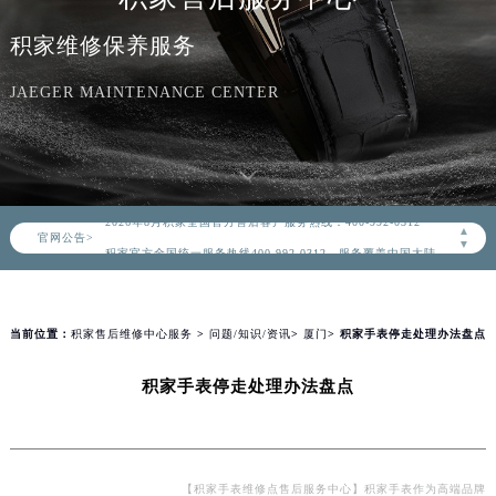
积家维修保养服务
JAEGER MAINTENANCE CENTER
2026年8月积家中国区售后服务网络优化升级公告
2026年8月积家全国官方售后客户服务热线：400-992-0312
▲
官网公告>
积家官方全国统一服务热线400-992-0312，服务覆盖中国大陆、香港、澳门、台湾全部区域（非大陆需加拨“+86”）
▼
2026年8月积家售后服务中心最新网点地址：
北京市朝阳区建国门外大街甲6号华熙国际中心写字楼D座11层1102室（北京总部）（需提前预约）
北京市东城区东长安街1号东方广场写字楼W3座6层602室（需提前预约）
当前位置：
积家售后维修中心服务
>
问题/知识/资讯
>
厦门
> 积家手表停走处理办法盘点
天津市和平区赤峰道136号天津国际金融中心写字楼26层2603室（需提前预约）
积家手表停走处理办法盘点
上海市徐汇区虹桥路3号港汇中心写字楼2座37层3705室（需提前预约）
上海市黄浦区南京东路299号宏伊国际广场写字楼8层806室（需提前预约）
南京市秦淮区中山南路1号（新街口）南京中心写字楼22层C1-1室（需提前预约）
常州市新北区龙锦路1590号现代传媒中心写字楼5号楼10层1008室（需提前预约）
【积家手表维修点售后服务中心】积家手表作为高端品牌