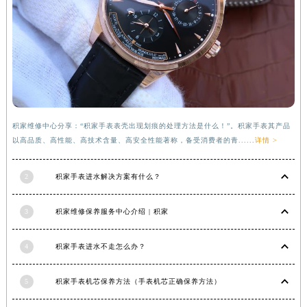
福建省莆田市城厢区霞林街道荔华东大道积家售后服务中心（需提前预约）
福建省三明市三元区东乾二路积家售后服务中心（需提前预约）
福建省漳州市龙文区步港路积家售后服务中心（需提前预约）
江苏省常州市新北区龙锦路1590号现代传媒中心5号楼10层1008室积家售后服务中心（需提前预约）
江苏省淮安市清江浦区淮海北路积家售后服务中心（需提前预约）
江苏省连云港市海州区通灌北路积家售后服务中心（需提前预约）
积家维修中心分享：“积家手表表壳出现划痕的处理方法是什么！”。积家手表其产品
江苏省南京市秦淮区中山南路1号南京中心22层22-C1-C3室积家售后服务中心（需提前预约）
以高品质、高性能、高技术含量、高安全性能著称，备受消费者的青......
详情 >
江苏省宿迁市宿城区西湖路积家售后服务中心（需提前预约）
江苏省泰州市海陵区永定东路399号置地商务中心东塔（华润万象城）17层1706室积家售后服务中心（需提前预约）
2
积家手表进水解决方案有什么？
江苏省徐州市鼓楼区淮海东路29号苏宁广场IFC国际金融中心35层3508室积家售后服务中心（需提前预约）
江苏省盐城市盐都区世纪大道5号盐城金融城写字楼1号楼16层1604室积家售后服务中心（需提前预约）
3
积家维修保养服务中心介绍 | 积家
江苏省扬州市邗江区国展路29号星耀天地写字楼1号楼18层1803室积家售后服务中心（需提前预约）
江苏省镇江市京口区中山东路积家售后服务中心（需提前预约）
4
积家手表进水不走怎么办？
江西省抚州市临川区赣东大道积家售后服务中心（需提前预约）
5
积家手表机芯保养方法（手表机芯正确保养方法）
江西省赣州市章贡区文清路积家售后服务中心（需提前预约）
江西省吉安市吉州区井冈山大道积家售后服务中心（需提前预约）