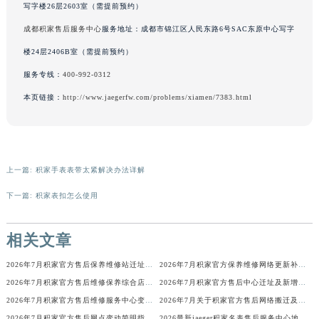
写字楼26层2603室（需提前预约）
辽宁省铁岭市银州区南马路积家售后服务中心（需提前预约）
成都积家售后服务中心
服务地址：成都市锦江区人民东路6号SAC东原中心写字
辽宁省营口市站前区市府路与渤海大街交叉口积家售后服务中心（需提前预约）
楼24层2406B室（需提前预约）
辽宁省沈阳市沈河区中街路137号亨得利名表维修授权店1楼积家售后服务中心（需提前预约）
辽宁省沈阳市沈河区中街路83号亨得利名表维修授权店1楼积家售后服务中心（需提前预约）
服务专线：
400-992-0312
北京市朝阳区建国门外大街甲6号华熙国际中心D座11层1102室积家售后服务中心（北京总部）（需提前预约）
本页链接：
http://www.jaegerfw.com/problems/xiamen/7383.html
北京市东城区东长安街1号王府井东方广场W3座6层602室积家售后服务中心（需提前预约）
河北省保定市竞秀区朝阳北大街北国先天下积家售后服务中心（需提前预约）
内蒙古自治区阿拉善盟市左旗土尔扈特大街积家售后服务中心（需提前预约）
上一篇:
积家手表表带太紧解决办法详解
内蒙古自治区巴彦淖尔市临河区新华街积家售后服务中心（需提前预约）
内蒙古自治区包头市青山区幸福路甲3号王府井百货名表维修积家售后服务中心（需提前预约）
下一篇:
积家表扣怎么使用
内蒙古自治区赤峰市红山区哈达街积家售后服务中心（需提前预约）
内蒙古自治区鄂尔多斯市东胜区伊金霍洛街积家售后服务中心（需提前预约）
相关文章
内蒙古自治区呼伦贝尔市海拉尔区中央街积家售后服务中心（需提前预约）
2026年7月积家官方售后保养维修站迁址新开官方说明文本发布
2026年7月积家官方保养维修网络更新补充最终版（含搬迁新增店面）确认文本
内蒙古自治区通辽市科尔沁区明仁大街积家售后服务中心（需提前预约）
2026年7月积家官方售后维修保养综合店地址变动及新增补充网点
2026年7月积家官方售后中心迁址及新增网点快速一览
内蒙古自治区乌海市海勃湾区人民南路积家售后服务中心（需提前预约）
2026年7月积家官方售后维修服务中心变动及保养点新增公告
2026年7月关于积家官方售后网络搬迁及新增的补充说明文件
内蒙古自治区乌兰察布市集宁区恩和大街积家售后服务中心（需提前预约）
2026年7月积家官方售后网点变动简明指引（搬迁+新增）
2026最新jaeger积家名表售后服务中心地址考察报告