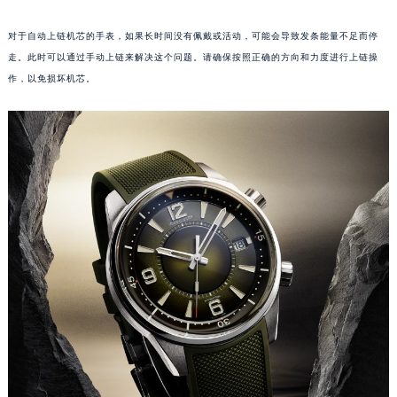
福州市鼓楼区五四路128-1号恒力城写字楼15层03室（需提前预约）
对于自动上链机芯的手表，如果长时间没有佩戴或活动，可能会导致发条能量不足而停
成都市锦江区人民东路6号SAC东原中心写字楼24层2406B室（需提前预约）
走。此时可以通过手动上链来解决这个问题。请确保按照正确的方向和力度进行上链操
重庆市江北区观音桥步行街2号融恒时代广场写字楼9层902室（需提前预约）
作，以免损坏机芯。
长沙市芙蓉区定王台街道建湘路393号世茂环球金融中心写字楼（芙蓉广场）10层13室（需提前预约）
郑州市二七区铭功路10号华润大厦写字楼29层2905室（需提前预约）
太原市迎泽区解放路15号亨得利名表服务中心（品牌授权店）3层整层（需提前预约）
沈阳市沈河区中街路137号亨得利名表服务中心（品牌授权店）1层整层（需提前预约）
沈阳市沈河区中街路83号亨得利名表服务中心（品牌授权店）1层整层（需提前预约）
乌鲁木齐市天山区红山路26号时代广场（CCMALL）C座17层17-B（需提前预约）
温州市鹿城区锦绣路1067号置信广场10层1015室（需提前预约）
哈尔滨市道里区友谊西路600号富力中心T2座写字楼29层03室（需提前预约）
大连市中山区人民路15号国际金融大厦7层G室（需提前预约）
佛山市禅城区季华五路57号万科金融中心C座12层1205室（需提前预约）
东莞市东城街道鸿福东路1号民盈国贸中心T1写字楼9层907室（需提前预约）
无锡市梁溪区人民中路139号恒隆广场写字楼1座11层1104室（需提前预约）
南通市崇川区工农路57号圆融广场写字楼16层1603室（需提前预约）