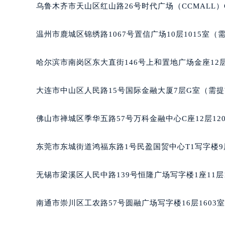
乌鲁木齐市天山区红山路26号时代广场（CCMALL）C
辽宁省沈阳市沈河区中街路137号亨
辽宁省沈阳市沈河区中街路83号亨
温州市鹿城区锦绣路1067号置信广场10层1015室（
北京市朝阳区建国门外大街甲6号华熙
北京市东城区东长安街1号王府井东方
哈尔滨市南岗区东大直街146号上和置地广场金座12层
河北省保定市竞秀区朝阳北大街北国
内蒙古自治区阿拉善盟市左旗土尔扈
大连市中山区人民路15号国际金融大厦7层G室（需
内蒙古自治区巴彦淖尔市临河区新华
内蒙古自治区包头市青山区幸福路甲
佛山市禅城区季华五路57号万科金融中心C座12层12
内蒙古自治区赤峰市红山区哈达街积
内蒙古自治区鄂尔多斯市东胜区伊金
东莞市东城街道鸿福东路1号民盈国贸中心T1写字楼9
内蒙古自治区呼伦贝尔市海拉尔区中
内蒙古自治区通辽市科尔沁区明仁大
无锡市梁溪区人民中路139号恒隆广场写字楼1座11层
内蒙古自治区乌海市海勃湾区人民南
内蒙古自治区乌兰察布市集宁区恩和
南通市崇川区工农路57号圆融广场写字楼16层1603
内蒙古自治区锡林郭勒盟市锡林浩特
内蒙古自治区兴安盟市乌兰浩特市兴