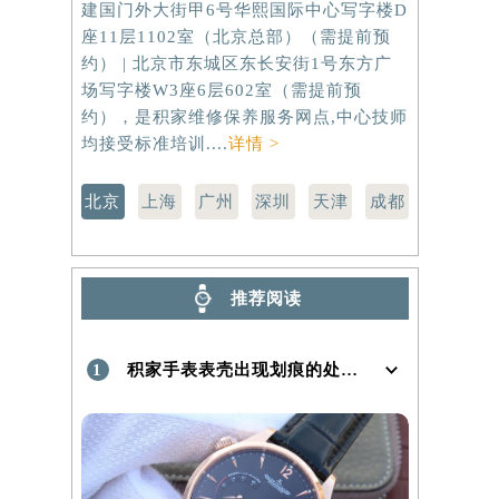
建国门外大街甲6号华熙国际中心写字楼D
虹桥路3号港
座11层1102室（北京总部）（需提前预
室（需提前
）
约） | 北京市东城区东长安街1号东方广
路299号
场写字楼W3座6层602室（需提前预
（需提前预
约），是积家维修保养服务网点,中心技师
点,中心技师
均接受标准培训....
详情 >
北京
上海
广州
深圳
天津
成都
推荐阅读
1
积家手表表壳出现划痕的处理方法是什么！