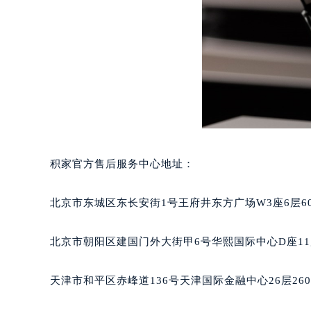
重庆市江北区观音桥步行街2号融恒时
长沙市芙蓉区定王台街道建湘路393
郑州市二七区铭功路10号华润大厦写字
太原市迎泽区解放路15号亨得利名
沈阳市沈河区中街路137号亨得利名
沈阳市沈河区中街路83号亨得利名
乌鲁木齐市天山区红山路26号时代广场
温州市鹿城区锦绣路1067号置信广场
积家官方售后服务中心地址：
哈尔滨市道里区友谊西路600号富力中
大连市中山区人民路15号国际金融大
北京市东城区东长安街1号王府井东方广场W3座6层6
佛山市禅城区季华五路57号万科金融中
东莞市东城街道鸿福东路1号民盈国贸
北京市朝阳区建国门外大街甲6号华熙国际中心D座11
无锡市梁溪区人民中路139号恒隆广场
南通市崇川区工农路57号圆融广场写字
天津市和平区赤峰道136号天津国际金融中心26层26
苏州市苏州工业园区星港街199号苏州
武汉市江汉区解放大道686号世界贸易