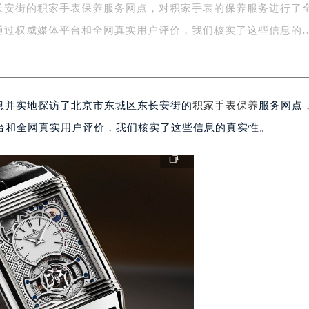
长安街的积家手表保养服务网点，对积家手表的保养服务进行了
字楼1号楼16层1604室（需提前预约）
务中心东塔写字楼（华润万象城）17层1706室（需提前预约）
通过权威媒体平台和全网真实用户评价，我们核实了这些信息的
场办公楼20层2009室（需提前预约）
写字楼A座5层503-5室（需提前预约）
广场写字楼4号楼22层2209室（需提前预约）
信息并实地探访了北京市东城区东长安街的
积家手表保养
服务网点
际中心写字楼8层805室（需提前预约）
易中心写字楼A座13层1304室（需提前预约）
台和全网真实用户评价，我们核实了这些信息的真实性。
绿地双子塔（中央广场）A1座办公楼14层07室（需提前预约）
心写字楼（万象城）15层1508室（需提前预约）
际中心写字楼A塔7层704室（需提前预约）
世界贸易中心大厦南塔写字楼15层07室（需提前预约）
厦写字楼17层1701室（需提前预约）
厦写字楼1座30层05室（需提前预约）
字楼B座11层1104室（需提前预约）
写字楼15层03室（需提前预约）
心写字楼24层2406B室（需提前预约）