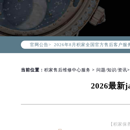
2026年8月积家中国区售后服务网络
2026年8月积家全国官方售后客户服务热线
官网公告>
积家官方全国统一服务热线400-99
2026年8月积家售后服务中心最新网
北京市朝阳区建国门外大街甲6号华熙
北京市东城区东长安街1号东方广场写
当前位置：
积家售后维修中心服务
>
问题/知识/资讯
天津市和平区赤峰道136号天津国际金
2026最
上海市徐汇区虹桥路3号港汇中心写字楼
上海市黄浦区南京东路299号宏伊国
南京市秦淮区中山南路1号（新街口）
常州市新北区龙锦路1590号现代传媒
徐州市鼓楼区淮海东路29号苏宁广场I
【积家保养
扬州市邗江区国展路29号星耀天地写字