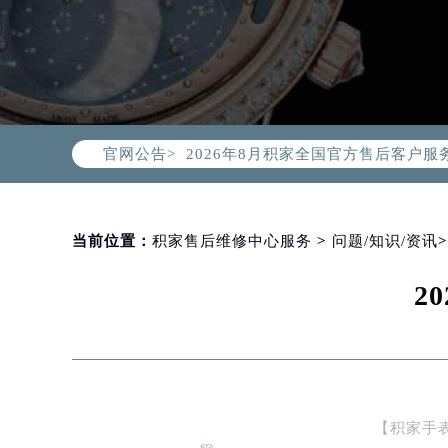
2026年8月积家中国区售后服务网络
2026年8月积家全国官方售后客户服务热线
官网公告>
积家官方全国统一服务热线400-99
2026年8月积家售后服务中心最新网
北京市朝阳区建国门外大街甲6号华熙
北京市东城区东长安街1号东方广场写
当前位置：
积家售后维修中心服务
>
问题/知识/资讯
天津市和平区赤峰道136号天津国际金
2
上海市徐汇区虹桥路3号港汇中心写字楼
上海市黄浦区南京东路299号宏伊国
南京市秦淮区中山南路1号（新街口）
常州市新北区龙锦路1590号现代传媒
徐州市鼓楼区淮海东路29号苏宁广场I
【积家手表
扬州市邗江区国展路29号星耀天地写字