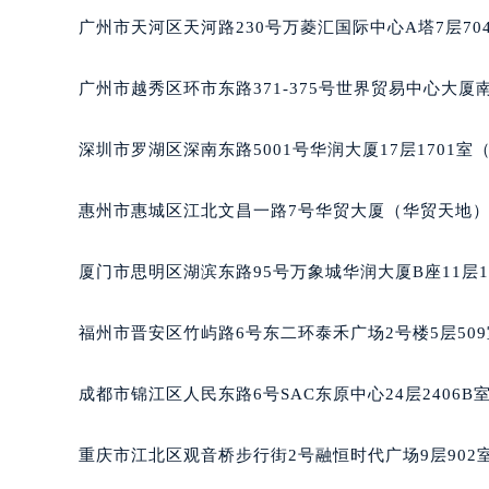
黑龙江省大庆市萨尔图区会战大街积
广州市天河区天河路230号万菱汇国际中心A塔7层7
黑龙江省鹤岗市向阳区红军路积家售
黑龙江省黑河市爱辉区中央街积家售
广州市越秀区环市东路371-375号世界贸易中心大厦南
黑龙江省鸡西市鸡冠区红军路积家售
黑龙江省佳木斯市向阳区长安路积家
深圳市罗湖区深南东路5001号华润大厦17层1701
黑龙江省牡丹江市东安区太平路积家
黑龙江省七台河市桃山区大同街积家
惠州市惠城区江北文昌一路7号华贸大厦（华贸天地）1
黑龙江省齐齐哈尔市龙沙区龙华路积
黑龙江省双鸭山市尖山区新兴大街积
厦门市思明区湖滨东路95号万象城华润大厦B座11层1
黑龙江省绥化市北林区新华街与康庄
黑龙江省伊春市伊美区通河路积家售
福州市晋安区竹屿路6号东二环泰禾广场2号楼5层50
吉林省白城市洮北区明仁南街积家售
吉林省白山市浑江区浑江大街积家售
成都市锦江区人民东路6号SAC东原中心24层2406
吉林省吉林市船营区河南街积家售后
吉林省辽源市龙山区人民大街积家售
重庆市江北区观音桥步行街2号融恒时代广场9层902
吉林省梅河口市新华街道梅河大街积