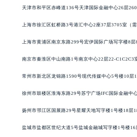
重庆市江北区观音桥步行街2号融恒时
天津市和平区赤峰道136号天津国际金融中心26层26
长沙市芙蓉区定王台街道建湘路393
郑州市二七区铭功路10号华润大厦写字
上海市徐汇区虹桥路3号港汇中心2座37层3705室（
太原市迎泽区解放路15号亨得利名
沈阳市沈河区中街路137号亨得利名
上海市黄浦区南京东路299号宏伊国际广场写字楼8层
沈阳市沈河区中街路83号亨得利名
乌鲁木齐市天山区红山路26号时代广场
南京市秦淮区中山南路1号南京中心22层22-C1C2C
温州市鹿城区锦绣路1067号置信广场
哈尔滨市道里区友谊西路600号富力中
常州市新北区龙锦路1590号现代传媒中心5号楼10层
大连市中山区人民路15号国际金融大
佛山市禅城区季华五路57号万科金融中
徐州市鼓楼区淮海东路29号苏宁广场IFC国际金融中心
东莞市东城街道鸿福东路1号民盈国贸
无锡市梁溪区人民中路139号恒隆广场
扬州市邗江区国展路29号星耀天地写字楼1号楼18层1
南通市崇川区工农路57号圆融广场写字
苏州市苏州工业园区星港街199号苏州
盐城市盐都区世纪大道5号盐城金融城写字楼1号楼16
武汉市江汉区解放大道686号世界贸易