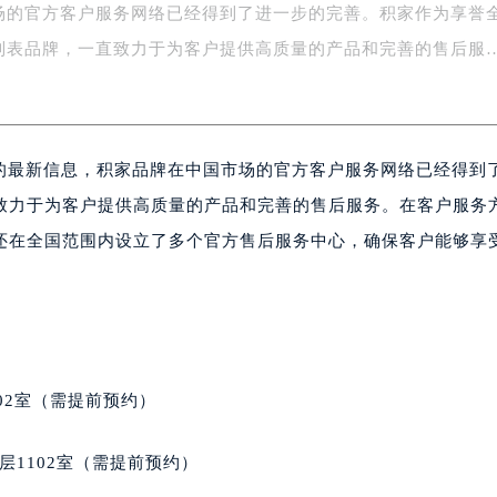
场的官方客户服务网络已经得到了进一步的完善。积家作为享誉
字楼1号楼16层1604室（需提前预约）
务中心东塔写字楼（华润万象城）17层1706室（需提前预约）
制表品牌，一直致力于为客户提供高质量的产品和完善的售后服
场办公楼20层2009室（需提前预约）
写字楼A座5层503-5室（需提前预约）
广场写字楼4号楼22层2209室（需提前预约）
6日的最新信息，积家品牌在中国市场的官方客户服务网络已经得到
际中心写字楼8层805室（需提前预约）
易中心写字楼A座13层1304室（需提前预约）
致力于为客户提供高质量的产品和完善的售后服务。在客户服务
绿地双子塔（中央广场）A1座办公楼14层07室（需提前预约）
还在全国范围内设立了多个官方售后服务中心，确保客户能够享
心写字楼（万象城）15层1508室（需提前预约）
际中心写字楼A塔7层704室（需提前预约）
世界贸易中心大厦南塔写字楼15层07室（需提前预约）
厦写字楼17层1701室（需提前预约）
厦写字楼1座30层05室（需提前预约）
02室（需提前预约）
字楼B座11层1104室（需提前预约）
写字楼15层03室（需提前预约）
层1102室（需提前预约）
心写字楼24层2406B室（需提前预约）