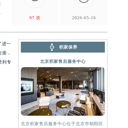
全
97 次
2026-05-16
了进一
积家保养
方面，
北京积家售后服务中心
受到专
北京积家售后服务中心位于北京市朝阳区
上海积家售