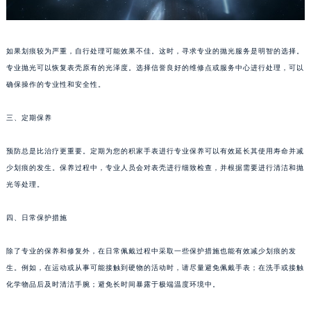
苏州市苏州工业园区星港街199号苏州中心办公楼C座22层08室（需提前预约）
武汉市江汉区解放大道686号世界贸易大厦38层09室（需提前预约）
如果划痕较为严重，自行处理可能效果不佳。这时，寻求专业的抛光服务是明智的选择。
南宁市青秀区金湖路59号地王大厦12楼1224室（需提前预约）
专业抛光可以恢复表壳原有的光泽度。选择信誉良好的维修点或服务中心进行处理，可以
合肥市蜀山区潜山路111号万象城华润大厦B座12楼03室（需提前预约）
确保操作的专业性和安全性。
泉州市丰泽区宝洲路729号浦西万达中心写字楼A座7楼709室（需提前预约）
青岛市南区山东路6号华润大厦B座22层04室（需提前预约）
三、定期保养
烟台市芝罘区胜利路139号万达金融中心A座907室（需提前预约）
长春市朝阳区西安大路727号中银大厦A座(旺进大厦)18层09室（需提前预约）
预防总是比治疗更重要。定期为您的积家手表进行专业保养可以有效延长其使用寿命并减
少划痕的发生。保养过程中，专业人员会对表壳进行细致检查，并根据需要进行清洁和抛
贵阳市南明区都司高架桥路33号亨特国际金融中心14楼14D（需提前预约）
光等处理。
昆明市盘龙区北京路928号同德昆明广场写字楼10层06室（需提前预约）
石家庄市长安区中山东路39号勒泰中心写字楼B座13层07室（需提前预约）
四、日常保护措施
西安市碑林区南关正街88号华侨城长安国际中心E座6楼10室（需提前预约）
海口市龙华区金贸东路5号海口华润大厦B座17层1707室（需提前预约）
除了专业的保养和修复外，在日常佩戴过程中采取一些保护措施也能有效减少划痕的发
唐山市路南区新华东道100号万达广场写字楼A座10层1002室（需提前预约）
生。例如，在运动或从事可能接触到硬物的活动时，请尽量避免佩戴手表；在洗手或接触
化学物品后及时清洁手腕；避免长时间暴露于极端温度环境中。
台州市椒江区东海大道1800号腾达中心东1幢20楼2002室（需提前预约）
内蒙古自治区呼和浩特市玉泉区大学西街70号华润万象城写字楼（鄂尔多斯大厦）23层2326室（需提前预约）