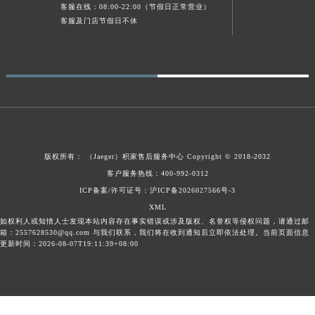
客服在线：08:00-22:00（节假日正常营业）
广东省梅州市梅江区金燕大道积家售后服务中心（需提前预约）
客服及门店节假日不休
广东省清远市清城区湖西路积家售后服务中心（需提前预约）
广东省汕头市龙湖区长平路积家售后服务中心（需提前预约）
广东省汕尾市城区香洲街道园林社区翠园街积家售后服务中心（需提前预约）
广东省韶关市武江区芙蓉新区与老城中心交汇处积家售后服务中心（需提前预约）
广东省深圳市罗湖区深南东路5001号华润大厦17层1701室积家售后服务中心（需提前预约）
广东省阳江市江城区东风一路积家售后服务中心（需提前预约）
广东省云浮市云城区金山路积家售后服务中心（需提前预约）
版权所有：
（Jaeger）
积家售后服务中心
Copyright © 2018-2032
广东省湛江市赤坎区观海北路积家售后服务中心（需提前预约）
客户服务热线：400-992-0312
ICP备案/许可证号：沪ICP备2026027566号-3
广东省肇庆市端州区信安大道与砚都大道交汇处积家售后服务中心（需提前预约）
XML
广西壮族自治区百色市右江区中山二路积家售后服务中心（需提前预约）
如权利人或知情人士发现本站内容存在事实错误或涉及版权、名誉权等侵权问题，请通过邮
广西壮族自治区北海市海城区北京路积家售后服务中心（需提前预约）
箱：2557628530@qq.com 与我们联系，我们将在收到通知后立即依法处理。当前页面信息
更新时间：2026-08-07T19:11:39+08:00
广西壮族自治区崇左市江州区石景林街道友谊大道与丽川路交汇处积家售后服务中心（需提前预约）
广西壮族自治区防城港市港口区金花茶大道积家售后服务中心（需提前预约）
广西壮族自治区贵港市港北区港城街道布山大道与仙衣路交叉口积家售后服务中心（需提前预约）
广西壮族自治区桂林市秀峰区红岭路积家售后服务中心（需提前预约）