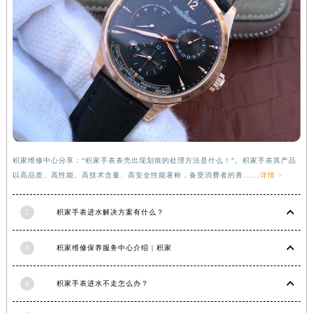
福建省莆田市城厢区霞林街道荔华东大道积家售后服务中心（需提前预约）
福建省三明市三元区东乾二路积家售后服务中心（需提前预约）
福建省漳州市龙文区步港路积家售后服务中心（需提前预约）
江苏省常州市新北区龙锦路1590号现代传媒中心5号楼10层1008室积家售后服务中心（需提前预约）
江苏省淮安市清江浦区淮海北路积家售后服务中心（需提前预约）
江苏省连云港市海州区通灌北路积家售后服务中心（需提前预约）
江苏省南京市秦淮区中山南路1号南京中心22层22-C1-C3室积家售后服务中心（需提前预约）
江苏省宿迁市宿城区西湖路积家售后服务中心（需提前预约）
积家维修中心分享：“积家手表表壳出现划痕的处理方法是什么！”。积家手表其产品
江苏省泰州市海陵区永定东路399号置地商务中心东塔（华润万象城）17层1706室积家售后服务中心（需提前预约）
以高品质、高性能、高技术含量、高安全性能著称，备受消费者的青......
详情 >
江苏省徐州市鼓楼区淮海东路29号苏宁广场IFC国际金融中心35层3508室积家售后服务中心（需提前预约）
江苏省盐城市盐都区世纪大道5号盐城金融城写字楼1号楼16层1604室积家售后服务中心（需提前预约）
2
积家手表进水解决方案有什么？
江苏省扬州市邗江区国展路29号星耀天地写字楼1号楼18层1803室积家售后服务中心（需提前预约）
3
积家维修保养服务中心介绍 | 积家
江苏省镇江市京口区中山东路积家售后服务中心（需提前预约）
江西省抚州市临川区赣东大道积家售后服务中心（需提前预约）
4
积家手表进水不走怎么办？
江西省赣州市章贡区文清路积家售后服务中心（需提前预约）
江西省吉安市吉州区井冈山大道积家售后服务中心（需提前预约）