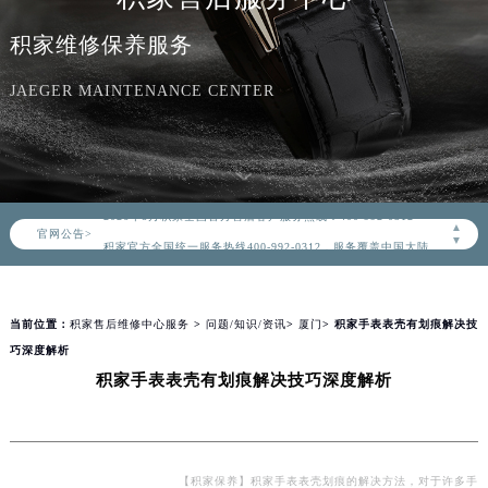
积家维修保养服务
JAEGER MAINTENANCE CENTER
2026年8月积家中国区售后服务网络优化升级公告
2026年8月积家全国官方售后客户服务热线：400-992-0312
▲
官网公告>
积家官方全国统一服务热线400-992-0312，服务覆盖中国大陆、香港、澳门、台湾全部区域（非大陆需加拨“+86”）
▼
2026年8月积家售后服务中心最新网点地址：
北京市朝阳区建国门外大街甲6号华熙国际中心写字楼D座11层1102室（北京总部）（需提前预约）
当前位置：
积家售后维修中心服务
>
问题/知识/资讯
>
厦门
> 积家手表表壳有划痕解决技
北京市东城区东长安街1号东方广场写字楼W3座6层602室（需提前预约）
巧深度解析
天津市和平区赤峰道136号天津国际金融中心写字楼26层2603室（需提前预约）
积家手表表壳有划痕解决技巧深度解析
上海市徐汇区虹桥路3号港汇中心写字楼2座37层3705室（需提前预约）
上海市黄浦区南京东路299号宏伊国际广场写字楼8层806室（需提前预约）
南京市秦淮区中山南路1号（新街口）南京中心写字楼22层C1-1室（需提前预约）
常州市新北区龙锦路1590号现代传媒中心写字楼5号楼10层1008室（需提前预约）
【积家保养】积家手表表壳划痕的解决方法，对于许多手