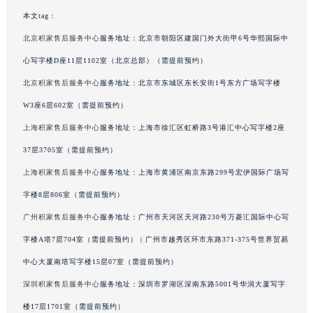
吉林省辽源市龙山区人民大街积家售后服务中心（需提前预约）
本文tag：
吉林省梅河口市新华街道梅河大街积家售后服务中心（需提前预约）
北京积家售后服务中心
服务地址：北京市朝阳区建国门外大街甲6号华熙国际中
吉林省四平市铁东区紫气大路与南九经街交汇处积家售后服务中心（需提前预约）
心写字楼D座11层1102室（北京总部）（需提前预约）
吉林省松原市宁江区五环大街积家售后服务中心（需提前预约）
北京积家售后服务中心
服务地址：北京市东城区东长安街1号东方广场写字楼
吉林省通化市东昌区环通乡江南大街积家售后服务中心（需提前预约）
W3座6层602室（需提前预约）
吉林省延边市延吉市解放路积家售后服务中心（需提前预约）
上海积家售后服务中心
服务地址：上海市徐汇区虹桥路3号港汇中心写字楼2座
辽宁省鞍山市铁东区站前街积家售后服务中心（需提前预约）
37层3705室（需提前预约）
辽宁省本溪市平山区胜利路积家售后服务中心（需提前预约）
辽宁省朝阳市双塔区新华路积家售后服务中心（需提前预约）
上海积家售后服务中心
服务地址：上海市黄浦区南京东路299号宏伊国际广场写
辽宁省丹东市振兴区七经街积家售后服务中心（需提前预约）
字楼8层806室（需提前预约）
辽宁省抚顺市新抚区东一路积家售后服务中心（需提前预约）
广州积家售后服务中心
服务地址：广州市天河区天河路230号万菱汇国际中心写
辽宁省阜新市海州区解放大街积家售后服务中心（需提前预约）
字楼A塔7层704室（需提前预约） | 广州市越秀区环市东路371-375号世界贸易
辽宁省葫芦岛市连山区中央路积家售后服务中心（需提前预约）
中心大厦南塔写字楼15层07室（需提前预约）
辽宁省锦州市古塔区中央大街积家售后服务中心（需提前预约）
深圳积家售后服务中心
服务地址：深圳市罗湖区深南东路5001号华润大厦写字
辽宁省辽阳市白塔区新运大街积家售后服务中心（需提前预约）
楼17层1701室（需提前预约）
辽宁省盘锦市兴隆台区石油大街积家售后服务中心（需提前预约）