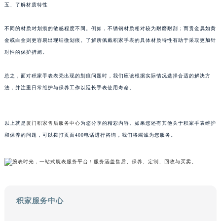
五、了解材质特性
甘肃省兰州市七里河区西津西路16号兰州中心写字楼21层2102室（需提前预约）
重庆市解放碑渝中区民权路28号英利国际金融中心写字楼20层01室（需提前预约）
不同的材质对划痕的敏感程度不同。例如，不锈钢材质相对较为耐磨耐刮；而贵金属如黄
黑龙江省大庆市萨尔图区会战大街积家售后服务中心（需提前预约）
金或白金则更容易出现细微划痕。了解所佩戴积家手表的具体材质特性有助于采取更加针
黑龙江省鹤岗市向阳区红军路积家售后服务中心（需提前预约）
对性的保护措施。
黑龙江省黑河市爱辉区中央街积家售后服务中心（需提前预约）
总之，面对积家手表表壳出现的划痕问题时，我们应该根据实际情况选择合适的解决方
黑龙江省鸡西市鸡冠区红军路积家售后服务中心（需提前预约）
法，并注重日常维护与保养工作以延长手表使用寿命。
黑龙江省佳木斯市向阳区长安路积家售后服务中心（需提前预约）
黑龙江省牡丹江市东安区太平路积家售后服务中心（需提前预约）
黑龙江省七台河市桃山区大同街积家售后服务中心（需提前预约）
以上就是
厦门积家售后服务中心
为您分享的精彩内容。如果您还有其他关于积家手表维护
黑龙江省齐齐哈尔市龙沙区龙华路积家售后服务中心（需提前预约）
和保养的问题，可以拨打页面400电话进行咨询，我们将竭诚为您服务。
黑龙江省双鸭山市尖山区新兴大街积家售后服务中心（需提前预约）
黑龙江省绥化市北林区新华街与康庄路交叉口积家售后服务中心（需提前预约）
黑龙江省伊春市伊美区通河路积家售后服务中心（需提前预约）
吉林省白城市洮北区明仁南街积家售后服务中心（需提前预约）
积家服务中心
吉林省白山市浑江区浑江大街积家售后服务中心（需提前预约）
吉林省吉林市船营区河南街积家售后服务中心（需提前预约）