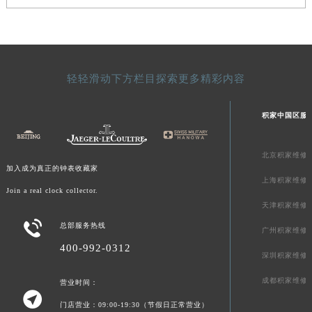
澳门特别行政区风顺堂区南湾大马路积家售后服务中心（需提前预约）
澳门特别行政区花地玛堂区关闸广场积家售后服务中心（需提前预约）
澳门特别行政区花王堂区大三巴商圈积家售后服务中心（需提前预约）
澳门特别行政区嘉模堂区官也街积家售后服务中心（需提前预约）
轻轻滑动下方栏目探索更多精彩内容
澳门省路氹城市金光大道积家售后服务中心（需提前预约）
澳门特别行政区望德堂区塔石广场积家售后服务中心（需提前预约）
积家中国区服
福建省福州市鼓楼区五四路128-1号恒力城写字楼15层03室积家售后服务中心（需提前预约）
福建省厦门市思明区湖滨东路95号万象城华润大厦B座11层1104室积家售后服务中心（需提前预约）
北京积家维修
加入成为真正的钟表收藏家
广东省潮州市潮安区新风路与潮汕路交汇处积家售后服务中心（需提前预约）
上海积家维修
广东省广州市天河区天河路230号万菱汇国际中心A塔7层704室积家售后服务中心（需提前预约）
Join a real clock collector.
天津积家维修
广东省广州市越秀区环市东路371-375号世界贸易中心大厦南塔15层1507室积家售后服务中心（需提前预约）

总部服务热线
广东省河源市源城区越王大道积家售后服务中心（需提前预约）
广州积家维修
400-992-0312
广东省惠州市惠城区江北文昌一路7号华贸大厦1座30层3005室积家售后服务中心（需提前预约）
深圳积家维修
广东省江门市蓬江区广场西路积家售后服务中心（需提前预约）
成都积家维修
营业时间：
广东省揭阳市榕城进贤门步行街积家售后服务中心（需提前预约）

门店营业：09:00-19:30（节假日正常营业）
广东省茂名市电白区水东街道迎宾大道积家售后服务中心（需提前预约）