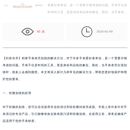
表爱好者来说，是一个需要仔细考虑的问题。手表不仅是
徐州市鼓楼区淮海东路29号苏宁广场IFC国际金融中心写字楼35层3508室（需提前预约）
时间的工具，更是身份和品味的象征。因此，当手表表壳
扬州市邗江区国展路29号星耀天地写字楼1号楼18层1803室（需提前预约）
出现划痕时，很多人会感到困扰。本文将深入探讨几种…
盐城市盐都区世纪大道5号盐城金融城写字楼1号楼16层1604室（需提前预约）

泰州市海陵区永定东路399号置地商务中心东塔写字楼（华润万象城）17层1706室（需提前预约）
95 次
2026-05-09
宁波市江北区大闸南路500号来福士广场办公楼20层2009室（需提前预约）
杭州市上城区钱江路1366号华润大厦写字楼A座5层503-5室（需提前预约）
金华市金东区东市南街777号金华万达广场写字楼4号楼22层2209室（需提前预约）
【
积家保养
】积家手表表壳划痕的解决方法，对于许多手表爱好者来说，是一个需要仔细
绍兴市越城区胜利东路379号世茂天际中心写字楼8层805室（需提前预约）
考虑的问题。手表不仅是时间的工具，更是身份和品味的象征。因此，当手表表壳出现划
嘉兴市南湖区广益路705号嘉兴世界贸易中心写字楼A座13层1304室（需提前预约）
痕时，很多人会感到困扰。本文将深入探讨几种常见的解决方法，帮助您更好地保护和维
南昌市红谷滩新区红谷中大道998号绿地双子塔（中央广场）A1座办公楼14层07室（需提前预约）
护您的爱表。
济南市历下区经十路11111号华润中心写字楼（万象城）15层1508室（需提前预约）
一、轻微划痕的处理
广州市天河区天河路230号万菱汇国际中心写字楼A塔7层704室（需提前预约）
广州市越秀区环市东路371-375号世界贸易中心大厦南塔写字楼15层07室（需提前预约）
对于轻微的划痕，您可以尝试使用专业的清洁剂轻轻擦拭表壳表面。市面上有许多针对手
深圳市罗湖区深南东路5001号华润大厦写字楼17层1701室（需提前预约）
表清洁的专业产品，它们能够有效去除表面污渍和轻微划痕。在使用之前，请务必确保产
惠州市惠城区江北文昌一路7号华贸大厦写字楼1座30层05室（需提前预约）
品适用于您的手表材质。
厦门市思明区湖滨东路95号华润大厦写字楼B座11层1104室（需提前预约）