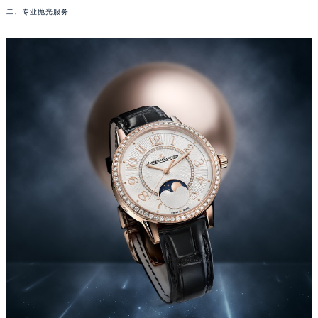
二、专业抛光服务
福州市鼓楼区五四路128-1号恒力城写字楼15层03室（需提前预约）
成都市锦江区人民东路6号SAC东原中心写字楼24层2406B室（需提前预约）
重庆市江北区观音桥步行街2号融恒时代广场写字楼9层902室（需提前预约）
长沙市芙蓉区定王台街道建湘路393号世茂环球金融中心写字楼（芙蓉广场）10层13室（需提前预约）
郑州市二七区铭功路10号华润大厦写字楼29层2905室（需提前预约）
太原市迎泽区解放路15号亨得利名表服务中心（品牌授权店）3层整层（需提前预约）
沈阳市沈河区中街路137号亨得利名表服务中心（品牌授权店）1层整层（需提前预约）
沈阳市沈河区中街路83号亨得利名表服务中心（品牌授权店）1层整层（需提前预约）
乌鲁木齐市天山区红山路26号时代广场（CCMALL）C座17层17-B（需提前预约）
温州市鹿城区锦绣路1067号置信广场10层1015室（需提前预约）
哈尔滨市道里区友谊西路600号富力中心T2座写字楼29层03室（需提前预约）
大连市中山区人民路15号国际金融大厦7层G室（需提前预约）
佛山市禅城区季华五路57号万科金融中心C座12层1205室（需提前预约）
东莞市东城街道鸿福东路1号民盈国贸中心T1写字楼9层907室（需提前预约）
无锡市梁溪区人民中路139号恒隆广场写字楼1座11层1104室（需提前预约）
南通市崇川区工农路57号圆融广场写字楼16层1603室（需提前预约）