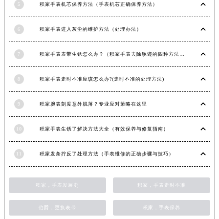
5
积家手表机芯保养方法（手表机芯正确保养方法）
江西省景德镇市珠山区珠山中路积家售后服务中心（需提前预约）
江西省九江市浔阳区浔阳路积家售后服务中心（需提前预约）
6
积家手表进入灰尘的维护方法（处理办法）
江西省南昌市红谷滩新区红谷中大道998号绿地双子塔（中央广场）A1座办公楼14层1407室积家售后服务中心（需提前预约）
江西省萍乡市安源区萍安北大道与康庄路交叉口积家售后服务中心（需提前预约）
7
积家手表表带生锈怎么办？（积家手表去除锈迹的四种方法）
江西省上饶市信州区滨江西路积家售后服务中心（需提前预约）
江西省新余市渝水区北湖西路积家售后服务中心（需提前预约）
8
积家手表走时不准应该怎么办?(走时不准的处理方法)
江西省宜春市袁州区中山中路积家售后服务中心（需提前预约）
9
积家腕表刻度意外脱落？专业应对策略在这里
江西省鹰潭市月湖区胜利东路积家售后服务中心（需提前预约）
山东省德州市德城区东风中路积家售后服务中心（需提前预约）
10
积家手表生锈了解决方法大全（有效保养与修复指南）
山东省东营市东营区济南路积家售后服务中心（需提前预约）
山东省济南市历下区经十路11111号华润中心写字楼（万象城）15层1508室积家售后服务中心（需提前预约）
11
积家发条拧反了处理方法（手表维修的正确步骤与技巧）
山东省济宁市任城区太白楼路积家售后服务中心（需提前预约）
山东省莱芜市文化南路8号银座商城名表维修一楼名表维修积家售后服务中心（需提前预约）
积家，手表发展史
积家，手表走时不准
山东省临沂市兰山区解放路积家售后服务中心（需提前预约）
山东省日照市东港区烟台路积家售后服务中心（需提前预约）
伯爵，更换表带
积家，手表保养
山东省泰安市泰山区财源街道泰山大街积家售后服务中心（需提前预约）