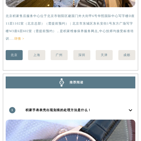
安徽省亳州市谯城区魏武大道积家售后服务中心（需提前预约）
安徽省池州市贵池区长江路积家售后服务中心（需提前预约）
北京积家售后服务中心位于北京市朝阳区建国门外大街甲6号华熙国际中心写字楼D座
上
11层1102室（北京总部）（需提前预约） | 北京市东城区东长安街1号东方广场写字
（
安徽省滁州市琅琊区南谯北路积家售后服务中心（需提前预约）
楼W3座6层602室（需提前预约），是积家维修保养服务网点,中心技师均接受标准培
前
安徽省阜阳市颍州区颍州北路积家售后服务中心（需提前预约）
训....
详情 >
安徽省淮北市相山区淮海路积家售后服务中心（需提前预约）
安徽省淮南市田家庵区国庆中路积家售后服务中心（需提前预约）
北京
上海
广州
深圳
天津
成都
安徽省黄山市屯溪区黄山西路积家售后服务中心（需提前预约）
安徽省六安市金安区解放中路积家售后服务中心（需提前预约）
安徽省马鞍山市雨山区湖南西路积家售后服务中心（需提前预约）
推荐阅读
安徽省宿州市埇桥区人民中路积家售后服务中心（需提前预约）
安徽省铜陵市铜官区石城大道积家售后服务中心（需提前预约）
安徽省芜湖市镜湖区中山路步行街积家售后服务中心（需提前预约）
1
积家手表表壳出现划痕的处理方法是什么！
安徽省宣城市宣州区叠嶂西路积家售后服务中心（需提前预约）
福建省龙岩市新罗区九一南路积家售后服务中心（需提前预约）
福建省南平市建阳区人民西路积家售后服务中心（需提前预约）
福建省宁德市蕉城区天湖东路积家售后服务中心（需提前预约）