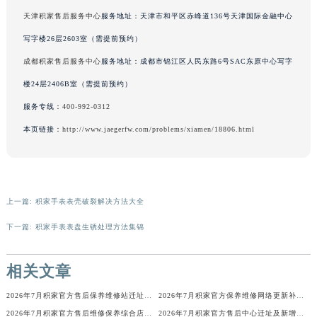
辽宁省铁岭市银州区南马路积家售后服务中心（需提前预约）
天津积家售后服务中心
服务地址：天津市和平区赤峰道136号天津国际金融中心
辽宁省营口市站前区市府路与渤海大街交叉口积家售后服务中心（需提前预约）
写字楼26层2603室（需提前预约）
辽宁省沈阳市沈河区中街路137号亨得利名表维修授权店1楼积家售后服务中心（需提前预约）
成都积家售后服务中心
服务地址：成都市锦江区人民东路6号SAC东原中心写字
辽宁省沈阳市沈河区中街路83号亨得利名表维修授权店1楼积家售后服务中心（需提前预约）
楼24层2406B室（需提前预约）
北京市朝阳区建国门外大街甲6号华熙国际中心D座11层1102室积家售后服务中心（北京总部）（需提前预约）
服务专线：
400-992-0312
北京市东城区东长安街1号王府井东方广场W3座6层602室积家售后服务中心（需提前预约）
本页链接：
http://www.jaegerfw.com/problems/xiamen/18806.html
河北省保定市竞秀区朝阳北大街北国先天下积家售后服务中心（需提前预约）
内蒙古自治区阿拉善盟市左旗土尔扈特大街积家售后服务中心（需提前预约）
内蒙古自治区巴彦淖尔市临河区新华街积家售后服务中心（需提前预约）
内蒙古自治区包头市青山区幸福路甲3号王府井百货名表维修积家售后服务中心（需提前预约）
上一篇:
积家手表表壳破裂解决方法大全
内蒙古自治区赤峰市红山区哈达街积家售后服务中心（需提前预约）
下一篇:
积家手表表盘生锈处理方法集锦
内蒙古自治区鄂尔多斯市东胜区伊金霍洛街积家售后服务中心（需提前预约）
内蒙古自治区呼伦贝尔市海拉尔区中央街积家售后服务中心（需提前预约）
相关文章
内蒙古自治区通辽市科尔沁区明仁大街积家售后服务中心（需提前预约）
内蒙古自治区乌海市海勃湾区人民南路积家售后服务中心（需提前预约）
2026年7月积家官方售后保养维修站迁址新开官方说明文本发布
2026年7月积家官方保养维修网络更新补充最终版（含搬迁新增店面）确认文本
内蒙古自治区乌兰察布市集宁区恩和大街积家售后服务中心（需提前预约）
2026年7月积家官方售后维修保养综合店地址变动及新增补充网点
2026年7月积家官方售后中心迁址及新增网点快速一览