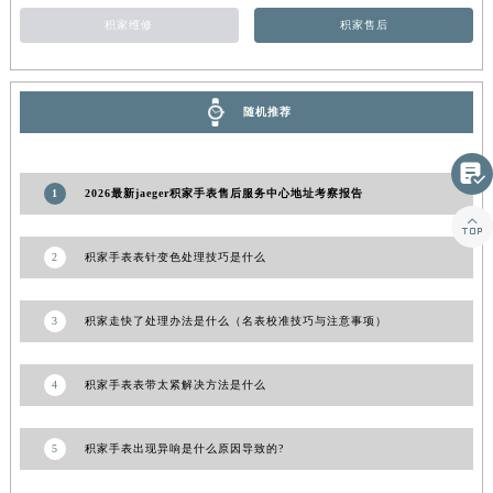
山东省威海市环翠区新威海路89号振华商厦一楼名表维修积家售后服务中心（需提前预约）
积家维修
积家售后
山东省潍坊市奎文区东风东街积家售后服务中心（需提前预约）
山东省枣庄市滕州市北辛路与善国路交叉口积家售后服务中心（需提前预约）
随机推荐
山东省淄博市张店区金晶大道积家售后服务中心（需提前预约）
上海市黄浦区南京东路299号宏伊国际广场写字楼8层806室积家售后服务中心（需提前预约）

上海市徐汇区虹桥路3号港汇中心2座37层3705室积家售后服务中心（需提前预约）
1
2026最新jaeger积家手表售后服务中心地址考察报告
浙江省杭州市上城区钱江路1366号华润大厦A座5层503-5室积家售后服务中心（需提前预约）

浙江省湖州市吴兴区劳动路积家售后服务中心（需提前预约）
2
积家手表表针变色处理技巧是什么
浙江省嘉兴市南湖区广益路705号嘉兴世界贸易中心A座13层1304室积家售后服务中心（需提前预约）
浙江省金华市金东区东市南街777号金华万达广场4号楼22楼2209室积家售后服务中心（需提前预约）
3
积家走快了处理办法是什么（名表校准技巧与注意事项）
浙江省丽水市莲都区解放街积家售后服务中心（需提前预约）
浙江省宁波市江北区大闸南路500号来福士广场办公楼20层2009室积家售后服务中心（需提前预约）
4
积家手表表带太紧解决方法是什么
浙江省衢州市柯城区上街积家售后服务中心（需提前预约）
浙江省绍兴市越城区胜利东路379号世茂天际中心写字楼8层805室积家售后服务中心（需提前预约）
5
积家手表出现异响是什么原因导致的?
浙江省舟山市定海区解放东路积家售后服务中心（需提前预约）
澳门特别行政区大堂区议事亭前地（新马路）积家售后服务中心（需提前预约）