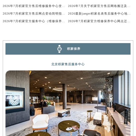
内蒙古自治区锡林郭勒盟市锡林浩特市光明街与额尔敦路交叉口积家售后服务中心（需提前预约）
2026年7月积家官方售后维修服务中心变动及保养点新增公告
2026年7月关于积家官方售后网络搬迁及新增的补充说明文件
2026年7月积家官方售后网点变动简明指引（搬迁+新增）
2026最新jaeger积家名表售后服务中心地址考察报告
内蒙古自治区兴安盟市乌兰浩特市兴安大街积家售后服务中心（需提前预约）
2026年7月积家官方服务中心（维修保养）搬迁及新设正式告知函件
2026年7月积家官方维修保养中心网点迁移及新设事项通告
山西省大同市平城区迎宾街积家售后服务中心（需提前预约）
山西省晋城市城区黄华街积家售后服务中心（需提前预约）
山西省晋中市榆次区顺城街积家售后服务中心（需提前预约）
山西省临汾市尧都区解放路积家售后服务中心（需提前预约）
积家保养
山西省吕梁市离石区永宁中路与建设街交叉口积家售后服务中心（需提前预约）
北京积家售后服务中心
山西省朔州市朔城区怡西路与鄯阳西街交汇处积家售后服务中心（需提前预约）
山西省忻州市忻府区和平东街与七一南路交叉口积家售后服务中心（需提前预约）
山西省阳泉市郊区平阳东街与新城大道交叉口积家售后服务中心（需提前预约）
山西省运城市盐湖区河东街积家售后服务中心（需提前预约）
山西省长治市潞州区英雄中路积家售后服务中心（需提前预约）
山西省太原市迎泽区迎泽街道解放路15号亨得利名表维修授权店3楼积家售后服务中心（需提前预约）
天津市和平区赤峰道136号天津国际金融中心26层2603室积家售后服务中心（需提前预约）
安徽省安庆市迎江区人民路积家售后服务中心（需提前预约）
安徽省蚌埠市蚌山区淮河路积家售后服务中心（需提前预约）