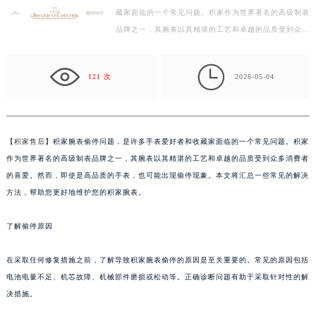
藏家面临的一个常见问题。积家作为世界著名的高级制表
徐州市鼓楼区淮海东路29号苏宁广场IFC国际金融中心写字楼35层3508室（需提前预约）
品牌之一，其腕表以其精湛的工艺和卓越的品质受到众多
扬州市邗江区国展路29号星耀天地写字楼1号楼18层1803室（需提前预约）
消费者的喜爱。然而，即使是高品质的手表，也可能出…
盐城市盐都区世纪大道5号盐城金融城写字楼1号楼16层1604室（需提前预约）

泰州市海陵区永定东路399号置地商务中心东塔写字楼（华润万象城）17层1706室（需提前预约）
121 次
2026-05-04
宁波市江北区大闸南路500号来福士广场办公楼20层2009室（需提前预约）
杭州市上城区钱江路1366号华润大厦写字楼A座5层503-5室（需提前预约）
金华市金东区东市南街777号金华万达广场写字楼4号楼22层2209室（需提前预约）
【
积家售后
】积家腕表偷停问题，是许多手表爱好者和收藏家面临的一个常见问题。积家
绍兴市越城区胜利东路379号世茂天际中心写字楼8层805室（需提前预约）
作为世界著名的高级制表品牌之一，其腕表以其精湛的工艺和卓越的品质受到众多消费者
嘉兴市南湖区广益路705号嘉兴世界贸易中心写字楼A座13层1304室（需提前预约）
的喜爱。然而，即使是高品质的手表，也可能出现偷停现象。本文将汇总一些常见的解决
南昌市红谷滩新区红谷中大道998号绿地双子塔（中央广场）A1座办公楼14层07室（需提前预约）
方法，帮助您更好地维护您的积家腕表。
济南市历下区经十路11111号华润中心写字楼（万象城）15层1508室（需提前预约）
了解偷停原因
广州市天河区天河路230号万菱汇国际中心写字楼A塔7层704室（需提前预约）
广州市越秀区环市东路371-375号世界贸易中心大厦南塔写字楼15层07室（需提前预约）
在采取任何修复措施之前，了解导致积家腕表偷停的原因是至关重要的。常见的原因包括
深圳市罗湖区深南东路5001号华润大厦写字楼17层1701室（需提前预约）
电池电量不足、机芯故障、机械部件磨损或松动等。正确诊断问题有助于采取针对性的解
惠州市惠城区江北文昌一路7号华贸大厦写字楼1座30层05室（需提前预约）
决措施。
厦门市思明区湖滨东路95号华润大厦写字楼B座11层1104室（需提前预约）