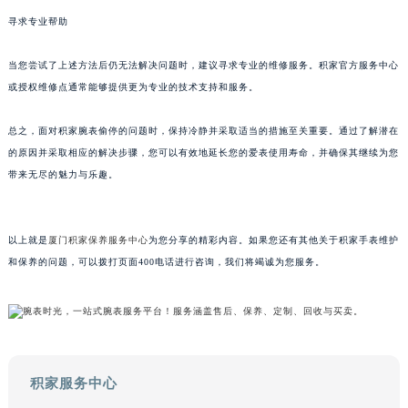
甘肃省兰州市七里河区西津西路16号兰州中心写字楼21层2102室（需提前预约）
寻求专业帮助
重庆市解放碑渝中区民权路28号英利国际金融中心写字楼20层01室（需提前预约）
当您尝试了上述方法后仍无法解决问题时，建议寻求专业的维修服务。积家官方服务中心
黑龙江省大庆市萨尔图区会战大街积家售后服务中心（需提前预约）
或授权维修点通常能够提供更为专业的技术支持和服务。
黑龙江省鹤岗市向阳区红军路积家售后服务中心（需提前预约）
黑龙江省黑河市爱辉区中央街积家售后服务中心（需提前预约）
总之，面对积家腕表偷停的问题时，保持冷静并采取适当的措施至关重要。通过了解潜在
黑龙江省鸡西市鸡冠区红军路积家售后服务中心（需提前预约）
的原因并采取相应的解决步骤，您可以有效地延长您的爱表使用寿命，并确保其继续为您
黑龙江省佳木斯市向阳区长安路积家售后服务中心（需提前预约）
带来无尽的魅力与乐趣。
黑龙江省牡丹江市东安区太平路积家售后服务中心（需提前预约）
黑龙江省七台河市桃山区大同街积家售后服务中心（需提前预约）
以上就是
厦门积家保养服务中心
为您分享的精彩内容。如果您还有其他关于积家手表维护
黑龙江省齐齐哈尔市龙沙区龙华路积家售后服务中心（需提前预约）
和保养的问题，可以拨打页面400电话进行咨询，我们将竭诚为您服务。
黑龙江省双鸭山市尖山区新兴大街积家售后服务中心（需提前预约）
黑龙江省绥化市北林区新华街与康庄路交叉口积家售后服务中心（需提前预约）
黑龙江省伊春市伊美区通河路积家售后服务中心（需提前预约）
吉林省白城市洮北区明仁南街积家售后服务中心（需提前预约）
吉林省白山市浑江区浑江大街积家售后服务中心（需提前预约）
积家服务中心
吉林省吉林市船营区河南街积家售后服务中心（需提前预约）