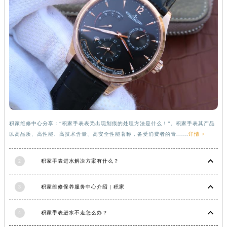
福建省莆田市城厢区霞林街道荔华东大道积家售后服务中心（需提前预约）
福建省三明市三元区东乾二路积家售后服务中心（需提前预约）
福建省漳州市龙文区步港路积家售后服务中心（需提前预约）
江苏省常州市新北区龙锦路1590号现代传媒中心5号楼10层1008室积家售后服务中心（需提前预约）
江苏省淮安市清江浦区淮海北路积家售后服务中心（需提前预约）
江苏省连云港市海州区通灌北路积家售后服务中心（需提前预约）
江苏省南京市秦淮区中山南路1号南京中心22层22-C1-C3室积家售后服务中心（需提前预约）
江苏省宿迁市宿城区西湖路积家售后服务中心（需提前预约）
江苏省泰州市海陵区永定东路399号置地商务中心东塔（华润万象城）17层1706室积家售后服务中心（需提前预约）
积家维修中心分享：“积家手表表壳出现划痕的处理方法是什么！”。积家手表其产品
以高品质、高性能、高技术含量、高安全性能著称，备受消费者的青......
详情 >
江苏省徐州市鼓楼区淮海东路29号苏宁广场IFC国际金融中心35层3508室积家售后服务中心（需提前预约）
江苏省盐城市盐都区世纪大道5号盐城金融城写字楼1号楼16层1604室积家售后服务中心（需提前预约）
2
积家手表进水解决方案有什么？
江苏省扬州市邗江区国展路29号星耀天地写字楼1号楼18层1803室积家售后服务中心（需提前预约）
江苏省镇江市京口区中山东路积家售后服务中心（需提前预约）
3
积家维修保养服务中心介绍 | 积家
江西省抚州市临川区赣东大道积家售后服务中心（需提前预约）
江西省赣州市章贡区文清路积家售后服务中心（需提前预约）
4
积家手表进水不走怎么办？
江西省吉安市吉州区井冈山大道积家售后服务中心（需提前预约）