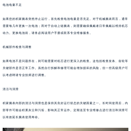
电池电量不足
福州市鼓楼区五四路128-1号恒力城写字楼15层03室（需提前预约）
成都市锦江区人民东路6号SAC东原中心写字楼24层2406B室（需提前预约）
如果您的积家腕表突然停止运行，首先检查电池电量是否充足。对于机械腕表而言，通常
重庆市江北区观音桥步行街2号融恒时代广场写字楼9层902室（需提前预约）
需要每几年更换一次电池；而对于自动上链腕表，则需要确保佩戴者日常佩戴以维持机芯
长沙市芙蓉区定王台街道建湘路393号世茂环球金融中心写字楼（芙蓉广场）10层13室（需提前预约）
动力。更换电池前，请务必阅读用户手册或联系专业维修服务。
郑州市二七区铭功路10号华润大厦写字楼29层2905室（需提前预约）
太原市迎泽区解放路15号亨得利名表服务中心（品牌授权店）3层整层（需提前预约）
机械部件检查与调整
沈阳市沈河区中街路137号亨得利名表服务中心（品牌授权店）1层整层（需提前预约）
如果电池不是问题所在，则可能需要对机芯进行更深入的检查。这包括检查发条、齿轮等
沈阳市沈河区中街路83号亨得利名表服务中心（品牌授权店）1层整层（需提前预约）
关键部件是否正常工作。虽然自行拆解和修理可能会增加损坏的风险，但一些高级用户可
乌鲁木齐市天山区红山路26号时代广场（CCMALL）C座17层17-B（需提前预约）
以考虑聘请专业技师进行调整。
温州市鹿城区锦绣路1067号置信广场10层1015室（需提前预约）
哈尔滨市道里区友谊西路600号富力中心T2座写字楼29层03室（需提前预约）
清洁与润滑
大连市中山区人民路15号国际金融大厦7层G室（需提前预约）
积家腕表内部的清洁与润滑也是保持其良好运行状态的关键因素之一。长时间使用后，内
佛山市禅城区季华五路57号万科金融中心C座12层1205室（需提前预约）
部零件可能会积累灰尘和污垢，影响其正常运作。定期送至专业维修点进行清洁和润滑可
东莞市东城街道鸿福东路1号民盈国贸中心T1写字楼9层907室（需提前预约）
以有效延长腕表使用寿命。
无锡市梁溪区人民中路139号恒隆广场写字楼1座11层1104室（需提前预约）
南通市崇川区工农路57号圆融广场写字楼16层1603室（需提前预约）