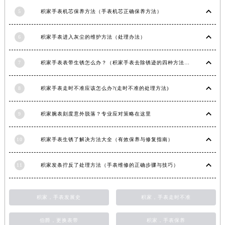
江西省景德镇市珠山区珠山中路积家售后服务中心（需提前预约）
5
积家手表机芯保养方法（手表机芯正确保养方法）
江西省九江市浔阳区浔阳路积家售后服务中心（需提前预约）
6
积家手表进入灰尘的维护方法（处理办法）
江西省南昌市红谷滩新区红谷中大道998号绿地双子塔（中央广场）A1座办公楼14层1407室积家售后服务中心（需提前预约）
江西省萍乡市安源区萍安北大道与康庄路交叉口积家售后服务中心（需提前预约）
7
积家手表表带生锈怎么办？（积家手表去除锈迹的四种方法）
江西省上饶市信州区滨江西路积家售后服务中心（需提前预约）
江西省新余市渝水区北湖西路积家售后服务中心（需提前预约）
8
积家手表走时不准应该怎么办?(走时不准的处理方法)
江西省宜春市袁州区中山中路积家售后服务中心（需提前预约）
江西省鹰潭市月湖区胜利东路积家售后服务中心（需提前预约）
9
积家腕表刻度意外脱落？专业应对策略在这里
山东省德州市德城区东风中路积家售后服务中心（需提前预约）
山东省东营市东营区济南路积家售后服务中心（需提前预约）
10
积家手表生锈了解决方法大全（有效保养与修复指南）
山东省济南市历下区经十路11111号华润中心写字楼（万象城）15层1508室积家售后服务中心（需提前预约）
山东省济宁市任城区太白楼路积家售后服务中心（需提前预约）
11
积家发条拧反了处理方法（手表维修的正确步骤与技巧）
山东省莱芜市文化南路8号银座商城名表维修一楼名表维修积家售后服务中心（需提前预约）
山东省临沂市兰山区解放路积家售后服务中心（需提前预约）
积家，手表发展史
积家，手表走时不准
山东省日照市东港区烟台路积家售后服务中心（需提前预约）
山东省泰安市泰山区财源街道泰山大街积家售后服务中心（需提前预约）
伯爵，更换表带
积家，手表保养