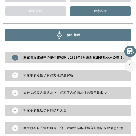
山东省威海市环翠区新威海路89号振华商厦一楼名表维修积家售后服务中心（需提前预约）
积家售后
积家维修
山东省潍坊市奎文区东风东街积家售后服务中心（需提前预约）
山东省枣庄市滕州市北辛路与善国路交叉口积家售后服务中心（需提前预约）
山东省淄博市张店区金晶大道积家售后服务中心（需提前预约）
随机推荐
上海市黄浦区南京东路299号宏伊国际广场写字楼8层806室积家售后服务中心（需提前预约）
上海市徐汇区虹桥路3号港汇中心2座37层3705室积家售后服务中心（需提前预约）

浙江省杭州市上城区钱江路1366号华润大厦A座5层503-5室积家售后服务中心（需提前预约）
1
积家售后维修中心提供核验吗：2026年8月最新权威信息公示公告【官方售后网点查询指南】

浙江省湖州市吴兴区劳动路积家售后服务中心（需提前预约）
浙江省嘉兴市南湖区广益路705号嘉兴世界贸易中心A座13层1304室积家售后服务中心（需提前预约）
2
积家手表走慢了解决方法深度解析
浙江省金华市金东区东市南街777号金华万达广场4号楼22楼2209室积家售后服务中心（需提前预约）
浙江省丽水市莲都区解放街积家售后服务中心（需提前预约）
3
为什么积家表盘进灰？（积家手表的清灰保养费用是多少？）
浙江省宁波市江北区大闸南路500号来福士广场办公楼20层2009室积家售后服务中心（需提前预约）
浙江省衢州市柯城区上街积家售后服务中心（需提前预约）
4
积家手表生锈了解决技巧大全
浙江省绍兴市越城区胜利东路379号世茂天际中心写字楼8层805室积家售后服务中心（需提前预约）
浙江省舟山市定海区解放东路积家售后服务中心（需提前预约）
5
南宁积家官方售后服务中心｜最新维修地址与官方电话权威信息公示（2026年7月更新）
澳门特别行政区大堂区议事亭前地（新马路）积家售后服务中心（需提前预约）