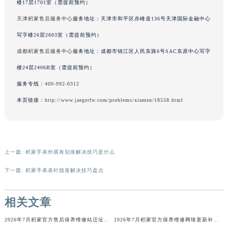
楼17层1701室（需提前预约）
辽宁省铁岭市银州区南马路积家售后服务中心（需提前预约）
天津积家售后服务中心
服务地址：天津市和平区赤峰道136号天津国际金融中心
辽宁省营口市站前区市府路与渤海大街交叉口积家售后服务中心（需提前预约）
写字楼26层2603室（需提前预约）
辽宁省沈阳市沈河区中街路137号亨得利名表维修授权店1楼积家售后服务中心（需提前预约）
成都积家售后服务中心
服务地址：成都市锦江区人民东路6号SAC东原中心写字
辽宁省沈阳市沈河区中街路83号亨得利名表维修授权店1楼积家售后服务中心（需提前预约）
北京市朝阳区建国门外大街甲6号华熙国际中心D座11层1102室积家售后服务中心（北京总部）（需提前预约）
楼24层2406B室（需提前预约）
北京市东城区东长安街1号王府井东方广场W3座6层602室积家售后服务中心（需提前预约）
服务专线：
400-992-0312
河北省保定市竞秀区朝阳北大街北国先天下积家售后服务中心（需提前预约）
本页链接：
http://www.jaegerfw.com/problems/xiamen/18558.html
内蒙古自治区阿拉善盟市左旗土尔扈特大街积家售后服务中心（需提前预约）
内蒙古自治区巴彦淖尔市临河区新华街积家售后服务中心（需提前预约）
内蒙古自治区包头市青山区幸福路甲3号王府井百货名表维修积家售后服务中心（需提前预约）
上一篇:
积家手表外观有划痕解决技巧是什么
内蒙古自治区赤峰市红山区哈达街积家售后服务中心（需提前预约）
内蒙古自治区鄂尔多斯市东胜区伊金霍洛街积家售后服务中心（需提前预约）
下一篇:
积家手表表针脱落解决技巧盘点
内蒙古自治区呼伦贝尔市海拉尔区中央街积家售后服务中心（需提前预约）
内蒙古自治区通辽市科尔沁区明仁大街积家售后服务中心（需提前预约）
相关文章
内蒙古自治区乌海市海勃湾区人民南路积家售后服务中心（需提前预约）
2026年7月积家官方售后保养维修站迁址新开官方说明文本发布
2026年7月积家官方保养维修网络更新补充最终版（含搬迁新增店面）确认文本
内蒙古自治区乌兰察布市集宁区恩和大街积家售后服务中心（需提前预约）