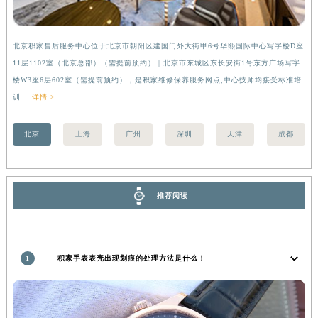
安徽省亳州市谯城区魏武大道积家售后服务中心（需提前预约）
安徽省池州市贵池区长江路积家售后服务中心（需提前预约）
北京积家售后服务中心位于北京市朝阳区建国门外大街甲6号华熙国际中心写字楼D座
上
安徽省滁州市琅琊区南谯北路积家售后服务中心（需提前预约）
11层1102室（北京总部）（需提前预约） | 北京市东城区东长安街1号东方广场写字
（
安徽省阜阳市颍州区颍州北路积家售后服务中心（需提前预约）
楼W3座6层602室（需提前预约），是积家维修保养服务网点,中心技师均接受标准培
前
安徽省淮北市相山区淮海路积家售后服务中心（需提前预约）
训....
详情 >
安徽省淮南市田家庵区国庆中路积家售后服务中心（需提前预约）
安徽省黄山市屯溪区黄山西路积家售后服务中心（需提前预约）
北京
上海
广州
深圳
天津
成都
安徽省六安市金安区解放中路积家售后服务中心（需提前预约）
安徽省马鞍山市雨山区湖南西路积家售后服务中心（需提前预约）
安徽省宿州市埇桥区人民中路积家售后服务中心（需提前预约）
推荐阅读
安徽省铜陵市铜官区石城大道积家售后服务中心（需提前预约）
安徽省芜湖市镜湖区中山路步行街积家售后服务中心（需提前预约）
安徽省宣城市宣州区叠嶂西路积家售后服务中心（需提前预约）
1
积家手表表壳出现划痕的处理方法是什么！
福建省龙岩市新罗区九一南路积家售后服务中心（需提前预约）
福建省南平市建阳区人民西路积家售后服务中心（需提前预约）
福建省宁德市蕉城区天湖东路积家售后服务中心（需提前预约）