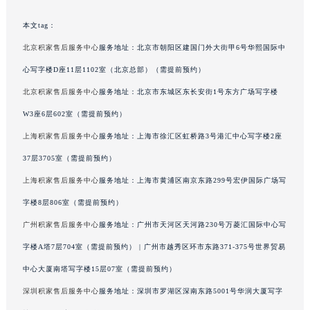
吉林省辽源市龙山区人民大街积家售后服务中心（需提前预约）
本文tag：
吉林省梅河口市新华街道梅河大街积家售后服务中心（需提前预约）
北京积家售后服务中心
服务地址：北京市朝阳区建国门外大街甲6号华熙国际中
吉林省四平市铁东区紫气大路与南九经街交汇处积家售后服务中心（需提前预约）
心写字楼D座11层1102室（北京总部）（需提前预约）
吉林省松原市宁江区五环大街积家售后服务中心（需提前预约）
吉林省通化市东昌区环通乡江南大街积家售后服务中心（需提前预约）
北京积家售后服务中心
服务地址：北京市东城区东长安街1号东方广场写字楼
吉林省延边市延吉市解放路积家售后服务中心（需提前预约）
W3座6层602室（需提前预约）
辽宁省鞍山市铁东区站前街积家售后服务中心（需提前预约）
上海积家售后服务中心
服务地址：上海市徐汇区虹桥路3号港汇中心写字楼2座
辽宁省本溪市平山区胜利路积家售后服务中心（需提前预约）
37层3705室（需提前预约）
辽宁省朝阳市双塔区新华路积家售后服务中心（需提前预约）
上海积家售后服务中心
服务地址：上海市黄浦区南京东路299号宏伊国际广场写
辽宁省丹东市振兴区七经街积家售后服务中心（需提前预约）
字楼8层806室（需提前预约）
辽宁省抚顺市新抚区东一路积家售后服务中心（需提前预约）
广州积家售后服务中心
服务地址：广州市天河区天河路230号万菱汇国际中心写
辽宁省阜新市海州区解放大街积家售后服务中心（需提前预约）
辽宁省葫芦岛市连山区中央路积家售后服务中心（需提前预约）
字楼A塔7层704室（需提前预约） | 广州市越秀区环市东路371-375号世界贸易
辽宁省锦州市古塔区中央大街积家售后服务中心（需提前预约）
中心大厦南塔写字楼15层07室（需提前预约）
辽宁省辽阳市白塔区新运大街积家售后服务中心（需提前预约）
深圳积家售后服务中心
服务地址：深圳市罗湖区深南东路5001号华润大厦写字
辽宁省盘锦市兴隆台区石油大街积家售后服务中心（需提前预约）