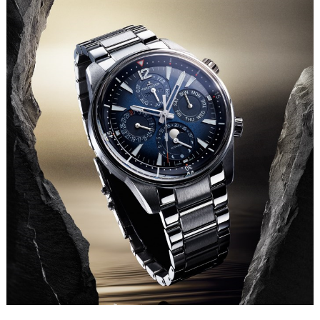
苏州市苏州工业园区星港街199号苏州中心办公楼C座22层08室（需提前预约）
武汉市江汉区解放大道686号世界贸易大厦38层09室（需提前预约）
南宁市青秀区金湖路59号地王大厦12楼1224室（需提前预约）
合肥市蜀山区潜山路111号万象城华润大厦B座12楼03室（需提前预约）
泉州市丰泽区宝洲路729号浦西万达中心写字楼A座7楼709室（需提前预约）
青岛市南区山东路6号华润大厦B座22层04室（需提前预约）
烟台市芝罘区胜利路139号万达金融中心A座907室（需提前预约）
长春市朝阳区西安大路727号中银大厦A座(旺进大厦)18层09室（需提前预约）
贵阳市南明区都司高架桥路33号亨特国际金融中心14楼14D（需提前预约）
昆明市盘龙区北京路928号同德昆明广场写字楼10层06室（需提前预约）
石家庄市长安区中山东路39号勒泰中心写字楼B座13层07室（需提前预约）
西安市碑林区南关正街88号华侨城长安国际中心E座6楼10室（需提前预约）
海口市龙华区金贸东路5号海口华润大厦B座17层1707室（需提前预约）
唐山市路南区新华东道100号万达广场写字楼A座10层1002室（需提前预约）
台州市椒江区东海大道1800号腾达中心东1幢20楼2002室（需提前预约）
内蒙古自治区呼和浩特市玉泉区大学西街70号华润万象城写字楼（鄂尔多斯大厦）23层2326室（需提前预约）