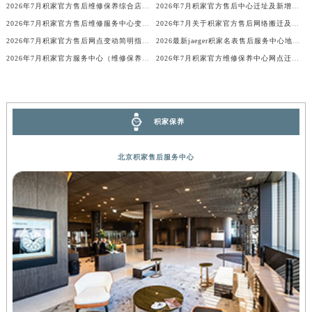
2026年7月积家官方售后维修保养综合店地址变动及新增补充网点
2026年7月积家官方售后中心迁址及新增网点快速一览
内蒙古自治区锡林郭勒盟市锡林浩特市光明街与额尔敦路交叉口积家售后服务中心（需提前预约）
2026年7月积家官方售后维修服务中心变动及保养点新增公告
2026年7月关于积家官方售后网络搬迁及新增的补充说明文件
内蒙古自治区兴安盟市乌兰浩特市兴安大街积家售后服务中心（需提前预约）
2026年7月积家官方售后网点变动简明指引（搬迁+新增）
2026最新jaeger积家名表售后服务中心地址考察报告
山西省大同市平城区迎宾街积家售后服务中心（需提前预约）
2026年7月积家官方服务中心（维修保养）搬迁及新设正式告知函件
2026年7月积家官方维修保养中心网点迁移及新设事项通告
山西省晋城市城区黄华街积家售后服务中心（需提前预约）
山西省晋中市榆次区顺城街积家售后服务中心（需提前预约）
山西省临汾市尧都区解放路积家售后服务中心（需提前预约）
积家保养
山西省吕梁市离石区永宁中路与建设街交叉口积家售后服务中心（需提前预约）
山西省朔州市朔城区怡西路与鄯阳西街交汇处积家售后服务中心（需提前预约）
北京积家售后服务中心
山西省忻州市忻府区和平东街与七一南路交叉口积家售后服务中心（需提前预约）
山西省阳泉市郊区平阳东街与新城大道交叉口积家售后服务中心（需提前预约）
山西省运城市盐湖区河东街积家售后服务中心（需提前预约）
山西省长治市潞州区英雄中路积家售后服务中心（需提前预约）
山西省太原市迎泽区迎泽街道解放路15号亨得利名表维修授权店3楼积家售后服务中心（需提前预约）
天津市和平区赤峰道136号天津国际金融中心26层2603室积家售后服务中心（需提前预约）
安徽省安庆市迎江区人民路积家售后服务中心（需提前预约）
安徽省蚌埠市蚌山区淮河路积家售后服务中心（需提前预约）