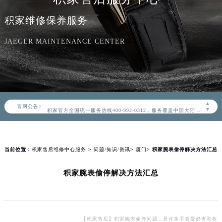
积家维修保养服务
JAEGER MAINTENANCE CENTER
2026年8月积家中国区售后服务网络优化升级公告
2026年8月积家全国官方售后客户服务热线：400-992-0312
▲
官网公告>
积家官方全国统一服务热线400-992-0312，服务覆盖中国大陆、香港、澳门、台湾全部区域（非大陆需加拨“+86”）
▼
2026年8月积家售后服务中心最新网点地址：
北京市朝阳区建国门外大街甲6号华熙国际中心写字楼D座11层1102室（北京总部）（需提前预约）
北京市东城区东长安街1号东方广场写字楼W3座6层602室（需提前预约）
当前位置：
积家售后维修中心服务
>
问题/知识/资讯
>
厦门
> 积家腕表偷停解决方法汇总
天津市和平区赤峰道136号天津国际金融中心写字楼26层2603室（需提前预约）
积家腕表偷停解决方法汇总
上海市徐汇区虹桥路3号港汇中心写字楼2座37层3705室（需提前预约）
上海市黄浦区南京东路299号宏伊国际广场写字楼8层806室（需提前预约）
南京市秦淮区中山南路1号（新街口）南京中心写字楼22层C1-1室（需提前预约）
常州市新北区龙锦路1590号现代传媒中心写字楼5号楼10层1008室（需提前预约）
【积家售后】积家腕表偷停问题，是许多手表爱好者和收