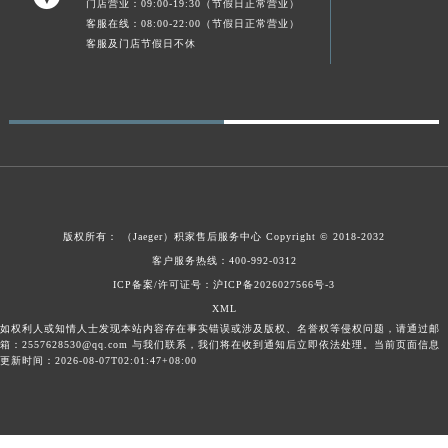
门店营业：09:00-19:30（节假日正常营业）
广东省梅州市梅江区金燕大道积家售后服务中心（需提前预约）
客服在线：08:00-22:00（节假日正常营业）
客服及门店节假日不休
广东省清远市清城区湖西路积家售后服务中心（需提前预约）
广东省汕头市龙湖区长平路积家售后服务中心（需提前预约）
广东省汕尾市城区香洲街道园林社区翠园街积家售后服务中心（需提前预约）
广东省韶关市武江区芙蓉新区与老城中心交汇处积家售后服务中心（需提前预约）
广东省深圳市罗湖区深南东路5001号华润大厦17层1701室积家售后服务中心（需提前预约）
广东省阳江市江城区东风一路积家售后服务中心（需提前预约）
广东省云浮市云城区金山路积家售后服务中心（需提前预约）
版权所有：
（Jaeger）
积家售后服务中心
Copyright © 2018-2032
广东省湛江市赤坎区观海北路积家售后服务中心（需提前预约）
客户服务热线：400-992-0312
广东省肇庆市端州区信安大道与砚都大道交汇处积家售后服务中心（需提前预约）
ICP备案/许可证号：沪ICP备2026027566号-3
广西壮族自治区百色市右江区中山二路积家售后服务中心（需提前预约）
XML
广西壮族自治区北海市海城区北京路积家售后服务中心（需提前预约）
如权利人或知情人士发现本站内容存在事实错误或涉及版权、名誉权等侵权问题，请通过邮
箱：2557628530@qq.com 与我们联系，我们将在收到通知后立即依法处理。当前页面信息
广西壮族自治区崇左市江州区石景林街道友谊大道与丽川路交汇处积家售后服务中心（需提前预约）
更新时间：2026-08-07T02:01:47+08:00
广西壮族自治区防城港市港口区金花茶大道积家售后服务中心（需提前预约）
广西壮族自治区贵港市港北区港城街道布山大道与仙衣路交叉口积家售后服务中心（需提前预约）
广西壮族自治区桂林市秀峰区红岭路积家售后服务中心（需提前预约）