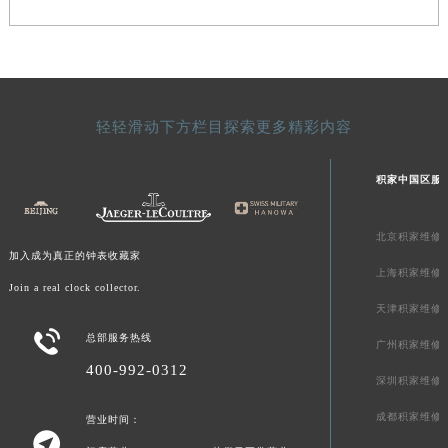
澳门特别行政区风顺堂区南湾大马路积家售后服务中心（需提前预约）
澳门特别行政区花地玛堂区关闸广场积家售后服务中心（需提前预约）
澳门特别行政区花王堂区大三巴商圈积家售后服务中心（需提前预约）
澳门特别行政区嘉模堂区官也街积家售后服务中心（需提前预约）
轻轻滑动下方栏目探索更多精彩内容
澳门省路氹城市金光大道积家售后服务中心（需提前预约）
澳门特别行政区望德堂区塔石广场积家售后服务中心（需提前预约）
积家中国区服
福建省福州市鼓楼区五四路128-1号恒力城写字楼15层03室积家售后服务中心（需提前预约）
福建省厦门市思明区湖滨东路95号万象城华润大厦B座11层1104室积家售后服务中心（需提前预约）
北京积家维修
广东省潮州市潮安区新风路与潮汕路交汇处积家售后服务中心（需提前预约）
加入成为真正的钟表收藏家
广东省广州市天河区天河路230号万菱汇国际中心A塔7层704室积家售后服务中心（需提前预约）
上海积家维修
Join a real clock collector.
广东省广州市越秀区环市东路371-375号世界贸易中心大厦南塔15层1507室积家售后服务中心（需提前预约）
天津积家维修
广东省河源市源城区越王大道积家售后服务中心（需提前预约）

总部服务热线
广州积家维修
广东省惠州市惠城区江北文昌一路7号华贸大厦1座30层3005室积家售后服务中心（需提前预约）
400-992-0312
深圳积家维修
广东省江门市蓬江区广场西路积家售后服务中心（需提前预约）
广东省揭阳市榕城进贤门步行街积家售后服务中心（需提前预约）
成都积家维修
营业时间：

广东省茂名市电白区水东街道迎宾大道积家售后服务中心（需提前预约）