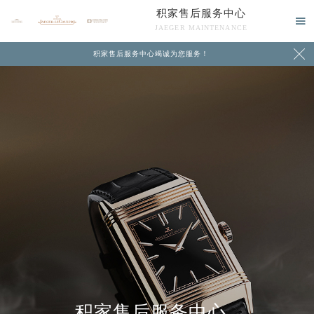
积家售后服务中心

JAEGER MAINTENANCE

积家售后服务中心竭诚为您服务！
中心介绍
联系我们
积家售后服务中心