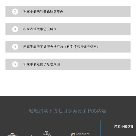
甘肃省合作市人民街积家售后服务中心（需提前预约）
2
积家手表表针变色应该咋办
甘肃省嘉峪关市雄关区新华中路积家售后服务中心（需提前预约）
甘肃省金昌市金川区北京路积家售后服务中心（需提前预约）
3
积家表带太紧怎么解决
甘肃省酒泉市肃州区西大街积家售后服务中心（需提前预约）
甘肃省临夏市城南街道团结路积家售后服务中心（需提前预约）
4
积家手表脏了处理办法汇总（科学清洁与保养指南）
甘肃省陇南市武都区人民路积家售后服务中心（需提前预约）
甘肃省平凉市崆峒区西大街积家售后服务中心（需提前预约）
5
积家手表走快了是啥原因
甘肃省庆阳市西峰区南大街积家售后服务中心（需提前预约）
甘肃省天水市秦州区民主路积家售后服务中心（需提前预约）
甘肃省武威市凉州区迎宾路积家售后服务中心（需提前预约）
甘肃省张掖市甘州区民乐北路积家售后服务中心（需提前预约）
宁夏回族自治区固原市原州区文化街积家售后服务中心（需提前预约）
宁夏回族自治区石嘴山市大武口区贺兰山路积家售后服务中心（需提前预约）
轻轻滑动下方栏目探索更多精彩内容
宁夏回族自治区吴忠市利通区开元大道积家售后服务中心（需提前预约）
宁夏回族自治区银川市兴庆区新华东路97号新百中心C馆一层C1-18号商铺积家售后服务中心（需提前预约）
积家中国区服
宁夏回族自治区中卫市沙坡头区鼓楼东街积家售后服务中心（需提前预约）