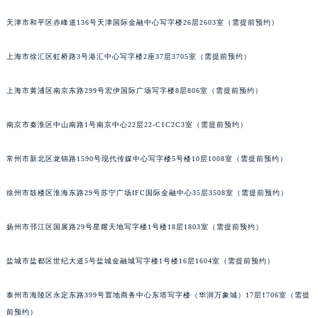
福州市鼓楼区五四路128-1号恒力城写字楼15层03室（需提前预约）
天津市和平区赤峰道136号天津国际金融中心写字楼26层2603室（需提前预约）
成都市锦江区人民东路6号SAC东原中心写字楼24层2406B室（需提前预约）
重庆市江北区观音桥步行街2号融恒时代广场写字楼9层902室（需提前预约）
上海市徐汇区虹桥路3号港汇中心写字楼2座37层3705室（需提前预约）
长沙市芙蓉区定王台街道建湘路393号世茂环球金融中心写字楼（芙蓉广场）10层13室（需提前预约）
上海市黄浦区南京东路299号宏伊国际广场写字楼8层806室（需提前预约）
郑州市二七区铭功路10号华润大厦写字楼29层2905室（需提前预约）
太原市迎泽区解放路15号亨得利名表服务中心（品牌授权店）3层整层（需提前预约）
南京市秦淮区中山南路1号南京中心22层22-C1C2C3室（需提前预约）
沈阳市沈河区中街路137号亨得利名表服务中心（品牌授权店）1层整层（需提前预约）
沈阳市沈河区中街路83号亨得利名表服务中心（品牌授权店）1层整层（需提前预约）
常州市新北区龙锦路1590号现代传媒中心写字楼5号楼10层1008室（需提前预约）
乌鲁木齐市天山区红山路26号时代广场（CCMALL）C座17层17-B（需提前预约）
温州市鹿城区锦绣路1067号置信广场10层1015室（需提前预约）
徐州市鼓楼区淮海东路29号苏宁广场IFC国际金融中心35层3508室（需提前预约）
哈尔滨市道里区友谊西路600号富力中心T2座写字楼29层03室（需提前预约）
扬州市邗江区国展路29号星耀天地写字楼1号楼18层1803室（需提前预约）
大连市中山区人民路15号国际金融大厦7层G室（需提前预约）
佛山市禅城区季华五路57号万科金融中心C座12层1205室（需提前预约）
盐城市盐都区世纪大道5号盐城金融城写字楼1号楼16层1604室（需提前预约）
东莞市东城街道鸿福东路1号民盈国贸中心T1写字楼9层907室（需提前预约）
无锡市梁溪区人民中路139号恒隆广场写字楼1座11层1104室（需提前预约）
泰州市海陵区永定东路399号置地商务中心东塔写字楼（华润万象城）17层1706室（需提
南通市崇川区工农路57号圆融广场写字楼16层1603室（需提前预约）
前预约）