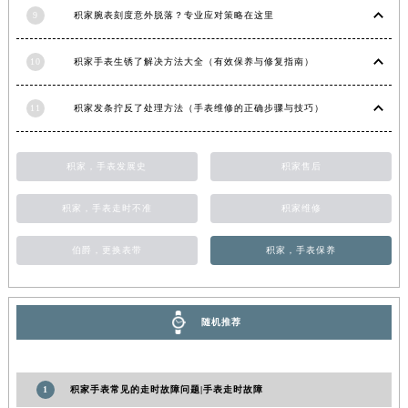
9
积家腕表刻度意外脱落？专业应对策略在这里
湖南省常德市武陵区人民路积家售后服务中心（需提前预约）
湖南省郴州市北湖区国庆北路积家售后服务中心（需提前预约）
10
积家手表生锈了解决方法大全（有效保养与修复指南）
湖南省衡阳市雁峰区解放路积家售后服务中心（需提前预约）
湖南省怀化市鹤城区迎丰中路积家售后服务中心（需提前预约）
11
积家发条拧反了处理方法（手表维修的正确步骤与技巧）
湖南省娄底市娄星区长青街积家售后服务中心（需提前预约）
湖南省邵阳市双清区东风路积家售后服务中心（需提前预约）
积家，手表发展史
积家售后
湖南省湘潭市雨湖区莲城大道积家售后服务中心（需提前预约）
湖南省益阳市赫山区桃花仑路积家售后服务中心（需提前预约）
积家，手表走时不准
积家维修
湖南省永州市冷水滩区永州大道与中兴路交叉口积家售后服务中心（需提前预约）
湖南省岳阳市岳阳楼区东茅岭路积家售后服务中心（需提前预约）
伯爵，更换表带
积家，手表保养
湖南省张家界市永定区解放路积家售后服务中心（需提前预约）
湖南省长沙市芙蓉区建湘路393号世茂环球金融中心写字楼10层1013室积家售后服务中心（需提前预约）
随机推荐
湖南省株洲市芦淞区建设南路积家售后服务中心（需提前预约）
甘肃省白银市白银区北京路积家售后服务中心（需提前预约）
甘肃省定西市安定区解放路积家售后服务中心（需提前预约）
1
积家手表常见的走时故障问题|手表走时故障
甘肃省敦煌市沙州镇阳关中路积家售后服务中心（需提前预约）