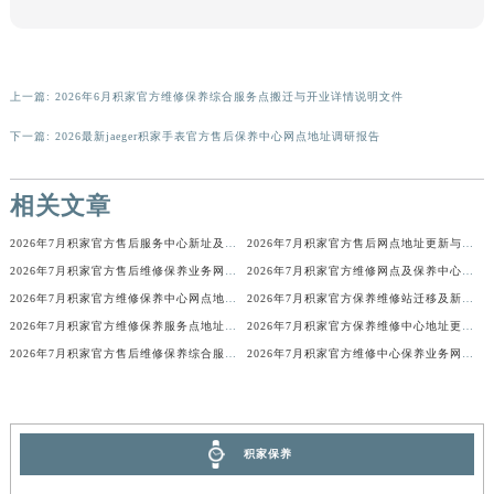
广东省梅州市梅江区金燕大道积家售后服务中心（需提前预约）
广东省清远市清城区湖西路积家售后服务中心（需提前预约）
广东省汕头市龙湖区长平路积家售后服务中心（需提前预约）
上一篇:
2026年6月积家官方维修保养综合服务点搬迁与开业详情说明文件
广东省汕尾市城区香洲街道园林社区翠园街积家售后服务中心（需提前预约）
下一篇:
2026最新jaeger积家手表官方售后保养中心网点地址调研报告
广东省韶关市武江区芙蓉新区与老城中心交汇处积家售后服务中心（需提前预约）
广东省深圳市罗湖区深南东路5001号华润大厦17层1701室积家售后服务中心（需提前预约）
相关文章
广东省阳江市江城区东风一路积家售后服务中心（需提前预约）
广东省云浮市云城区金山路积家售后服务中心（需提前预约）
2026年7月积家官方售后服务中心新址及增设站点公告
2026年7月积家官方售后网点地址更新与新增补充速查
广东省湛江市赤坎区观海北路积家售后服务中心（需提前预约）
2026年7月积家官方售后维修保养业务网点重新配置补充最终通知确认文本
2026年7月积家官方维修网点及保养中心变动补充汇总文本内容
2026年7月积家官方维修保养中心网点地址变更及新开清单正式发布定稿
2026年7月积家官方保养维修站迁移及新开店说明文本正式对外定稿
广东省肇庆市端州区信安大道与砚都大道交汇处积家售后服务中心（需提前预约）
2026年7月积家官方维修保养服务点地址变动及新开完整目录文件公布
2026年7月积家官方保养维修中心地址更新及新开站点补充汇总说明
广西壮族自治区百色市右江区中山二路积家售后服务中心（需提前预约）
2026年7月积家官方售后维修保养综合服务中心搬迁新开
2026年7月积家官方维修中心保养业务网点最新变动补充确认稿
广西壮族自治区北海市海城区北京路积家售后服务中心（需提前预约）
广西壮族自治区崇左市江州区石景林街道友谊大道与丽川路交汇处积家售后服务中心（需提前预约）
广西壮族自治区防城港市港口区金花茶大道积家售后服务中心（需提前预约）
广西壮族自治区贵港市港北区港城街道布山大道与仙衣路交叉口积家售后服务中心（需提前预约）
积家保养
广西壮族自治区桂林市秀峰区红岭路积家售后服务中心（需提前预约）