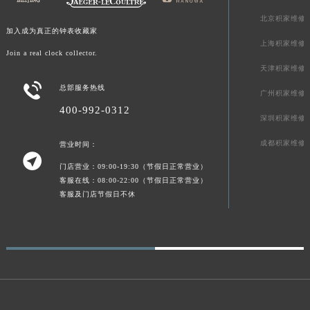
青海省果洛藏族自治州玛沁县团结路积家售后服务中心（需提前预约）
北京积家维修
加入成为真正的钟表收藏家
青海省海北藏族自治州海晏县将军路积家售后服务中心（需提前预约）
上海积家维修
青海省海东市乐都区滨河路积家售后服务中心（需提前预约）
Join a real clock collector.
天津积家维修
青海省海南藏族自治州共和县青海湖大街积家售后服务中心（需提前预约）

总部服务热线
青海省海西蒙古族藏族自治州德令哈市柴达木路积家售后服务中心（需提前预约）
广州积家维修
400-992-0312
青海省黄南藏族自治州同仁市德合隆路积家售后服务中心（需提前预约）
深圳积家维修
青海省西宁市城西区海湖新区西关大道积家售后服务中心（需提前预约）
成都积家维修
营业时间：
青海省玉树藏族自治州结古镇胜利路积家售后服务中心（需提前预约）

门店营业：09:00-19:30（节假日正常营业）
陕西省安康市汉滨区金州路积家售后服务中心（需提前预约）
客服在线：08:00-22:00（节假日正常营业）
陕西省宝鸡市渭滨区经二路积家售后服务中心（需提前预约）
客服及门店节假日不休
陕西省汉中市汉台区北大街积家售后服务中心（需提前预约）
陕西省商洛市商州区州城街积家售后服务中心（需提前预约）
陕西省铜川市王益区红旗街积家售后服务中心（需提前预约）
陕西省渭南市临渭区东风大街积家售后服务中心（需提前预约）
陕西省咸阳市秦都区沣西新城统一西路与白马河路交汇处积家售后服务中心（需提前预约）
陕西省延安市宝塔区中心街积家售后服务中心（需提前预约）