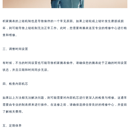
苏州市苏州工业园区星港街199号苏州中心办公楼C座22层08室（需提前预约）
武汉市江汉区解放大道686号世界贸易大厦38层09室（需提前预约）
积家腕表的上链机制也是导致偷停的一个常见原因。如果上链轮或上链针发生磨损或损
南宁市青秀区金湖路59号地王大厦12楼1224室（需提前预约）
坏，则可能导致上链机制无法正常工作。此时，您需要将腕表送至专业的维修中心进行检
合肥市蜀山区潜山路111号万象城华润大厦B座12楼03室（需提前预约）
查和维修。
泉州市丰泽区宝洲路729号浦西万达中心写字楼A座7楼709室（需提前预约）
青岛市南区山东路6号华润大厦B座22层04室（需提前预约）
三、调整时间设置
烟台市芝罘区胜利路139号万达金融中心A座907室（需提前预约）
长春市朝阳区西安大路727号中银大厦A座(旺进大厦)18层09室（需提前预约）
有时候，不当的时间设置也可能导致积家腕表偷停。请确保您的腕表处于正确的时间设置
状态，并且日期和时间同步无误。
贵阳市南明区都司高架桥路33号亨特国际金融中心14楼14D（需提前预约）
昆明市盘龙区北京路928号同德昆明广场写字楼10层06室（需提前预约）
四、检查内部机芯
石家庄市长安区中山东路39号勒泰中心写字楼B座13层07室（需提前预约）
西安市碑林区南关正街88号华侨城长安国际中心E座6楼10室（需提前预约）
如果以上方法都无法解决问题，则可能需要对内部机芯进行更深入的检查与维修。这通常
海口市龙华区金贸东路5号海口华润大厦B座17层1707室（需提前预约）
需要由专业的制表师来进行操作。在送修之前，请确保选择信誉良好的维修中心，并提前
唐山市路南区新华东道100号万达广场写字楼A座10层1002室（需提前预约）
了解相关费用。
台州市椒江区东海大道1800号腾达中心东1幢20楼2002室（需提前预约）
五、定期保养
内蒙古自治区呼和浩特市玉泉区大学西街70号华润万象城写字楼（鄂尔多斯大厦）23层2326室（需提前预约）