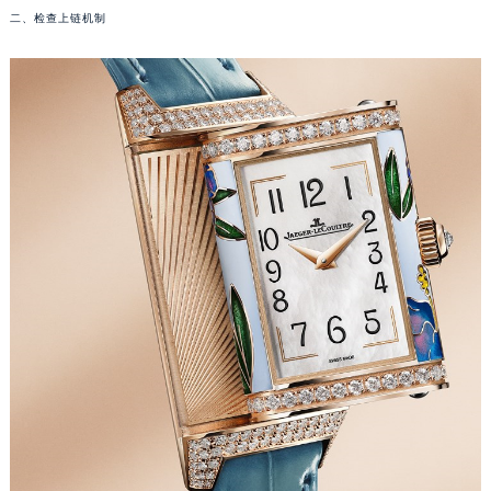
二、检查上链机制
福州市鼓楼区五四路128-1号恒力城写字楼15层03室（需提前预约）
成都市锦江区人民东路6号SAC东原中心写字楼24层2406B室（需提前预约）
重庆市江北区观音桥步行街2号融恒时代广场写字楼9层902室（需提前预约）
长沙市芙蓉区定王台街道建湘路393号世茂环球金融中心写字楼（芙蓉广场）10层13室（需提前预约）
郑州市二七区铭功路10号华润大厦写字楼29层2905室（需提前预约）
太原市迎泽区解放路15号亨得利名表服务中心（品牌授权店）3层整层（需提前预约）
沈阳市沈河区中街路137号亨得利名表服务中心（品牌授权店）1层整层（需提前预约）
沈阳市沈河区中街路83号亨得利名表服务中心（品牌授权店）1层整层（需提前预约）
乌鲁木齐市天山区红山路26号时代广场（CCMALL）C座17层17-B（需提前预约）
温州市鹿城区锦绣路1067号置信广场10层1015室（需提前预约）
哈尔滨市道里区友谊西路600号富力中心T2座写字楼29层03室（需提前预约）
大连市中山区人民路15号国际金融大厦7层G室（需提前预约）
佛山市禅城区季华五路57号万科金融中心C座12层1205室（需提前预约）
东莞市东城街道鸿福东路1号民盈国贸中心T1写字楼9层907室（需提前预约）
无锡市梁溪区人民中路139号恒隆广场写字楼1座11层1104室（需提前预约）
南通市崇川区工农路57号圆融广场写字楼16层1603室（需提前预约）