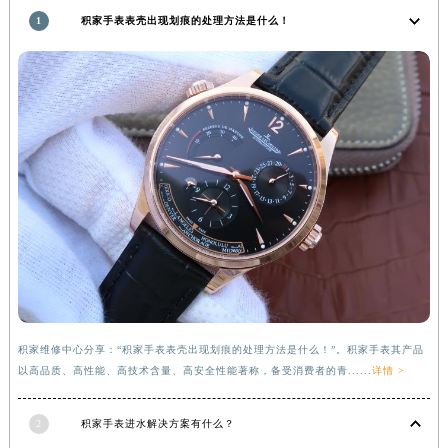
福建省莆田市城厢区霞林街道荔华东大道积家售后服务中心（需提前预约）
1
积家手表表壳出现划痕的处理方法是什么！
福建省三明市三元区东乾二路积家售后服务中心（需提前预约）
福建省漳州市龙文区步港路积家售后服务中心（需提前预约）
江苏省常州市新北区龙锦路1590号现代传媒中心5号楼10层1008室积家售后服务中心（需提前预约）
江苏省淮安市清江浦区淮海北路积家售后服务中心（需提前预约）
江苏省连云港市海州区通灌北路积家售后服务中心（需提前预约）
江苏省南京市秦淮区中山南路1号南京中心22层22-C1-C3室积家售后服务中心（需提前预约）
江苏省宿迁市宿城区西湖路积家售后服务中心（需提前预约）
江苏省泰州市海陵区永定东路399号置地商务中心东塔（华润万象城）17层1706室积家售后服务中心（需提前预约）
江苏省徐州市鼓楼区淮海东路29号苏宁广场IFC国际金融中心35层3508室积家售后服务中心（需提前预约）
江苏省盐城市盐都区世纪大道5号盐城金融城写字楼1号楼16层1604室积家售后服务中心（需提前预约）
江苏省扬州市邗江区国展路29号星耀天地写字楼1号楼18层1803室积家售后服务中心（需提前预约）
积家维修中心分享：“积家手表表壳出现划痕的处理方法是什么！”。积家手表其产品
江苏省镇江市京口区中山东路积家售后服务中心（需提前预约）
以高品质、高性能、高技术含量、高安全性能著称，备受消费者的青......
详情 >
江西省抚州市临川区赣东大道积家售后服务中心（需提前预约）
江西省赣州市章贡区文清路积家售后服务中心（需提前预约）
2
积家手表进水解决方案有什么？
江西省吉安市吉州区井冈山大道积家售后服务中心（需提前预约）