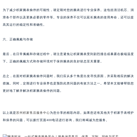
甘肃省兰州市七里河区西津西路16号兰州中心写字楼21层2102室（需提前预约）
为了减少积家腕表偷停的可能性，请定期对您的腕表进行专业保养。这包括清洁机芯、润
重庆市解放碑渝中区民权路28号英利国际金融中心写字楼20层01室（需提前预约）
滑各个部件以及更换必要的零件等。专业的保养不仅可以延长腕表的使用寿命，还可以提
黑龙江省大庆市萨尔图区会战大街积家售后服务中心（需提前预约）
高其运行的稳定性和准确性。
黑龙江省鹤岗市向阳区红军路积家售后服务中心（需提前预约）
六、正确佩戴与存储
黑龙江省黑河市爱辉区中央街积家售后服务中心（需提前预约）
黑龙江省鸡西市鸡冠区红军路积家售后服务中心（需提前预约）
最后，在日常佩戴和存储过程中，请注意避免让积家腕表受到剧烈撞击或暴露在极端温度
黑龙江省佳木斯市向阳区长安路积家售后服务中心（需提前预约）
下。正确的佩戴方式和存储环境对于保持腕表的良好状态至关重要。
黑龙江省牡丹江市东安区太平路积家售后服务中心（需提前预约）
黑龙江省七台河市桃山区大同街积家售后服务中心（需提前预约）
总之，在面对积家腕表偷停问题时，我们应从多个角度出发寻找原因，并采取相应的解决
黑龙江省齐齐哈尔市龙沙区龙华路积家售后服务中心（需提前预约）
措施。同时，定期进行专业保养也是预防此类问题的有效方法之一。希望本文能够帮助您
更好地了解并解决积家腕表偷停的问题。
黑龙江省双鸭山市尖山区新兴大街积家售后服务中心（需提前预约）
黑龙江省绥化市北林区新华街与康庄路交叉口积家售后服务中心（需提前预约）
黑龙江省伊春市伊美区通河路积家售后服务中心（需提前预约）
以上就是
苏州积家售后服务中心
为您分享的精彩内容。如果您还有其他关于积家手表维护
吉林省白城市洮北区明仁南街积家售后服务中心（需提前预约）
和保养的问题，可以拨打页面400电话进行咨询，我们将竭诚为您服务。
吉林省白山市浑江区浑江大街积家售后服务中心（需提前预约）
吉林省吉林市船营区河南街积家售后服务中心（需提前预约）