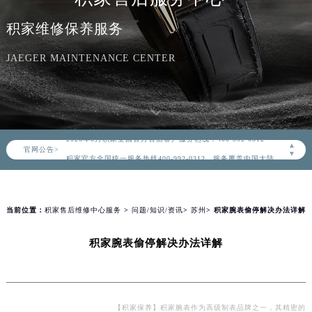
积家维修保养服务
JAEGER MAINTENANCE CENTER
2026年8月积家中国区售后服务网络优化升级公告
2026年8月积家全国官方售后客户服务热线：400-992-0312
▲
官网公告>
积家官方全国统一服务热线400-992-0312，服务覆盖中国大陆、香港、澳门、台湾全部区域（非大陆需加拨“+86”）
▼
2026年8月积家售后服务中心最新网点地址：
北京市朝阳区建国门外大街甲6号华熙国际中心写字楼D座11层1102室（北京总部）（需提前预约）
北京市东城区东长安街1号东方广场写字楼W3座6层602室（需提前预约）
当前位置：
积家售后维修中心服务
>
问题/知识/资讯
>
苏州
> 积家腕表偷停解决办法详解
天津市和平区赤峰道136号天津国际金融中心写字楼26层2603室（需提前预约）
积家腕表偷停解决办法详解
上海市徐汇区虹桥路3号港汇中心写字楼2座37层3705室（需提前预约）
上海市黄浦区南京东路299号宏伊国际广场写字楼8层806室（需提前预约）
南京市秦淮区中山南路1号（新街口）南京中心写字楼22层C1-1室（需提前预约）
常州市新北区龙锦路1590号现代传媒中心写字楼5号楼10层1008室（需提前预约）
【积家保养】积家腕表作为高级制表品牌之一，其精密的