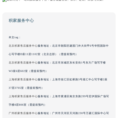
吉林省辽源市龙山区人民大街积家售后服务中心（需提前预约）
吉林省梅河口市新华街道梅河大街积家售后服务中心（需提前预约）
吉林省四平市铁东区紫气大路与南九经街交汇处积家售后服务中心（需提前预约）
积家服务中心
吉林省松原市宁江区五环大街积家售后服务中心（需提前预约）
吉林省通化市东昌区环通乡江南大街积家售后服务中心（需提前预约）
本文tag：
吉林省延边市延吉市解放路积家售后服务中心（需提前预约）
北京积家售后服务中心
服务地址：北京市朝阳区建国门外大街甲6号华熙国际中
辽宁省鞍山市铁东区站前街积家售后服务中心（需提前预约）
心写字楼D座11层1102室（北京总部）（需提前预约）
辽宁省本溪市平山区胜利路积家售后服务中心（需提前预约）
北京积家售后服务中心
服务地址：北京市东城区东长安街1号东方广场写字楼
辽宁省朝阳市双塔区新华路积家售后服务中心（需提前预约）
W3座6层602室（需提前预约）
辽宁省丹东市振兴区七经街积家售后服务中心（需提前预约）
辽宁省抚顺市新抚区东一路积家售后服务中心（需提前预约）
上海积家售后服务中心
服务地址：上海市徐汇区虹桥路3号港汇中心写字楼2座
辽宁省阜新市海州区解放大街积家售后服务中心（需提前预约）
37层3705室（需提前预约）
辽宁省葫芦岛市连山区中央路积家售后服务中心（需提前预约）
上海积家售后服务中心
服务地址：上海市黄浦区南京东路299号宏伊国际广场写
辽宁省锦州市古塔区中央大街积家售后服务中心（需提前预约）
字楼8层806室（需提前预约）
辽宁省辽阳市白塔区新运大街积家售后服务中心（需提前预约）
广州积家售后服务中心
服务地址：广州市天河区天河路230号万菱汇国际中心写
辽宁省盘锦市兴隆台区石油大街积家售后服务中心（需提前预约）