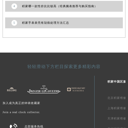
澳门特别行政区风顺堂区南湾大马路积家售后服务中心（需提前预约）
4
积家哪一款性价比比较高（经典腕表推荐与购买指南）
澳门特别行政区花地玛堂区关闸广场积家售后服务中心（需提前预约）
澳门特别行政区花王堂区大三巴商圈积家售后服务中心（需提前预约）
5
积家手表表壳有划痕处理方法汇总
澳门特别行政区嘉模堂区官也街积家售后服务中心（需提前预约）
澳门省路氹城市金光大道积家售后服务中心（需提前预约）
澳门特别行政区望德堂区塔石广场积家售后服务中心（需提前预约）
福建省福州市鼓楼区五四路128-1号恒力城写字楼15层03室积家售后服务中心（需提前预约）
福建省厦门市思明区湖滨东路95号万象城华润大厦B座11层1104室积家售后服务中心（需提前预约）
轻轻滑动下方栏目探索更多精彩内容
广东省潮州市潮安区新风路与潮汕路交汇处积家售后服务中心（需提前预约）
广东省广州市天河区天河路230号万菱汇国际中心A塔7层704室积家售后服务中心（需提前预约）
积家中国区服
广东省广州市越秀区环市东路371-375号世界贸易中心大厦南塔15层1507室积家售后服务中心（需提前预约）
广东省河源市源城区越王大道积家售后服务中心（需提前预约）
北京积家维修
广东省惠州市惠城区江北文昌一路7号华贸大厦1座30层3005室积家售后服务中心（需提前预约）
加入成为真正的钟表收藏家
上海积家维修
广东省江门市蓬江区广场西路积家售后服务中心（需提前预约）
Join a real clock collector.
广东省揭阳市榕城进贤门步行街积家售后服务中心（需提前预约）
天津积家维修

广东省茂名市电白区水东街道迎宾大道积家售后服务中心（需提前预约）
总部服务热线