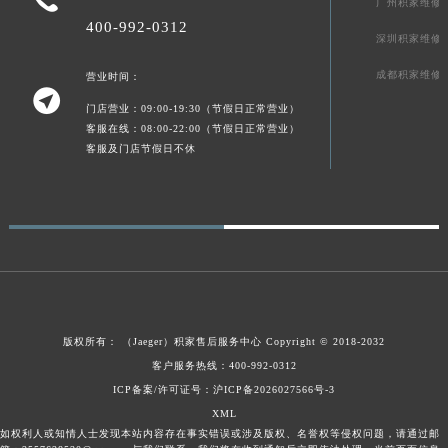
广州积家维修
广东省梅州市梅江区金燕大道积家售后服务中心（需提前预约）
400-992-0312
深圳积家维修
广东省清远市清城区湖西路积家售后服务中心（需提前预约）
成都积家维修
广东省汕头市龙湖区长平路积家售后服务中心（需提前预约）
营业时间：

广东省汕尾市城区香洲街道园林社区翠园街积家售后服务中心（需提前预约）
门店营业：09:00-19:30（节假日正常营业）
客服在线：08:00-22:00（节假日正常营业）
广东省韶关市武江区芙蓉新区与老城中心交汇处积家售后服务中心（需提前预约）
客服及门店节假日不休
广东省深圳市罗湖区深南东路5001号华润大厦17层1701室积家售后服务中心（需提前预约）
广东省阳江市江城区东风一路积家售后服务中心（需提前预约）
广东省云浮市云城区金山路积家售后服务中心（需提前预约）
广东省湛江市赤坎区观海北路积家售后服务中心（需提前预约）
广东省肇庆市端州区信安大道与砚都大道交汇处积家售后服务中心（需提前预约）
广西壮族自治区百色市右江区中山二路积家售后服务中心（需提前预约）
广西壮族自治区北海市海城区北京路积家售后服务中心（需提前预约）
版权所有：
（Jaeger）
积家售后服务中心
Copyright © 2018-2032
广西壮族自治区崇左市江州区石景林街道友谊大道与丽川路交汇处积家售后服务中心（需提前预约）
客户服务热线：400-992-0312
广西壮族自治区防城港市港口区金花茶大道积家售后服务中心（需提前预约）
ICP备案/许可证号：沪ICP备2026027566号-3
广西壮族自治区贵港市港北区港城街道布山大道与仙衣路交叉口积家售后服务中心（需提前预约）
XML
如权利人或知情人士发现本站内容存在事实错误或涉及版权、名誉权等侵权问题，请通过邮
广西壮族自治区桂林市秀峰区红岭路积家售后服务中心（需提前预约）