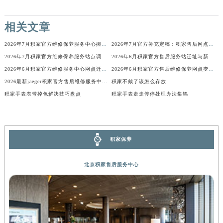
内蒙古自治区锡林郭勒盟市锡林浩特市光明街与额尔敦路交叉口积家售后服务中心（需提前预约）
内蒙古自治区兴安盟市乌兰浩特市兴安大街积家售后服务中心（需提前预约）
相关文章
山西省大同市平城区迎宾街积家售后服务中心（需提前预约）
2026年7月积家官方维修保养服务中心搬迁与新增完整说明文件内容全面定稿
2026年7月官方补充定稿：积家售后网点迁址与新增
山西省晋城市城区黄华街积家售后服务中心（需提前预约）
2026年7月积家官方维修保养服务站点调整补充定稿文本（迁址新增）
2026年6月积家官方售后服务站迁址与新设点最终补充公示
山西省晋中市榆次区顺城街积家售后服务中心（需提前预约）
2026年6月积家官方维修服务中心网点迁址与保养点增设同步进行文本
2026年6月积家官方售后维修保养网点变动简明补充手册内容
山西省临汾市尧都区解放路积家售后服务中心（需提前预约）
2026最新jaeger积家官方售后维修服务中心网点地址实地探访报告
积家不戴了该怎么存放
山西省吕梁市离石区永宁中路与建设街交叉口积家售后服务中心（需提前预约）
积家手表表带掉色解决技巧盘点
积家手表走走停停处理办法集锦
山西省朔州市朔城区怡西路与鄯阳西街交汇处积家售后服务中心（需提前预约）
山西省忻州市忻府区和平东街与七一南路交叉口积家售后服务中心（需提前预约）
山西省阳泉市郊区平阳东街与新城大道交叉口积家售后服务中心（需提前预约）
积家保养
山西省运城市盐湖区河东街积家售后服务中心（需提前预约）
山西省长治市潞州区英雄中路积家售后服务中心（需提前预约）
北京积家售后服务中心
山西省太原市迎泽区迎泽街道解放路15号亨得利名表维修授权店3楼积家售后服务中心（需提前预约）
天津市和平区赤峰道136号天津国际金融中心26层2603室积家售后服务中心（需提前预约）
安徽省安庆市迎江区人民路积家售后服务中心（需提前预约）
安徽省蚌埠市蚌山区淮河路积家售后服务中心（需提前预约）