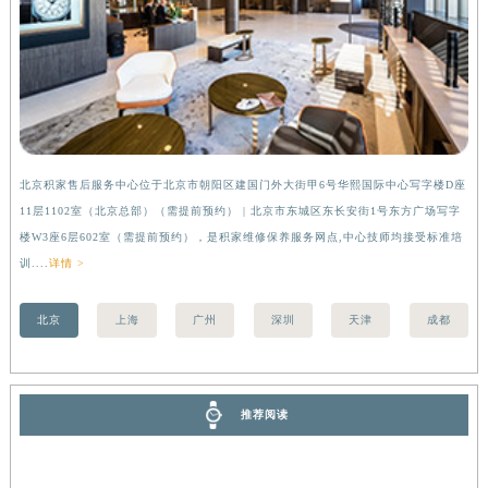
安徽省亳州市谯城区魏武大道积家售后服务中心（需提前预约）
安徽省池州市贵池区长江路积家售后服务中心（需提前预约）
安徽省滁州市琅琊区南谯北路积家售后服务中心（需提前预约）
安徽省阜阳市颍州区颍州北路积家售后服务中心（需提前预约）
安徽省淮北市相山区淮海路积家售后服务中心（需提前预约）
安徽省淮南市田家庵区国庆中路积家售后服务中心（需提前预约）
北京积家售后服务中心位于北京市朝阳区建国门外大街甲6号华熙国际中心写字楼D座
上
安徽省黄山市屯溪区黄山西路积家售后服务中心（需提前预约）
11层1102室（北京总部）（需提前预约） | 北京市东城区东长安街1号东方广场写字
（
安徽省六安市金安区解放中路积家售后服务中心（需提前预约）
楼W3座6层602室（需提前预约），是积家维修保养服务网点,中心技师均接受标准培
前
训....
详情 >
安徽省马鞍山市雨山区湖南西路积家售后服务中心（需提前预约）
安徽省宿州市埇桥区人民中路积家售后服务中心（需提前预约）
北京
上海
广州
深圳
天津
成都
安徽省铜陵市铜官区石城大道积家售后服务中心（需提前预约）
安徽省芜湖市镜湖区中山路步行街积家售后服务中心（需提前预约）
安徽省宣城市宣州区叠嶂西路积家售后服务中心（需提前预约）
推荐阅读
福建省龙岩市新罗区九一南路积家售后服务中心（需提前预约）
福建省南平市建阳区人民西路积家售后服务中心（需提前预约）
福建省宁德市蕉城区天湖东路积家售后服务中心（需提前预约）