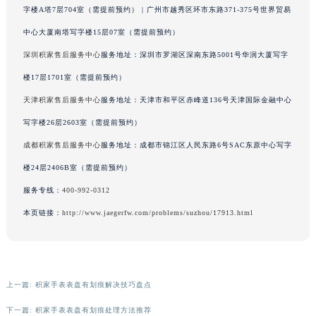
字楼A塔7层704室（需提前预约） | 广州市越秀区环市东路371-375号世界贸易
辽宁省铁岭市银州区南马路积家售后服务中心（需提前预约）
中心大厦南塔写字楼15层07室（需提前预约）
辽宁省营口市站前区市府路与渤海大街交叉口积家售后服务中心（需提前预约）
辽宁省沈阳市沈河区中街路137号亨得利名表维修授权店1楼积家售后服务中心（需提前预约）
深圳积家售后服务中心
服务地址：深圳市罗湖区深南东路5001号华润大厦写字
辽宁省沈阳市沈河区中街路83号亨得利名表维修授权店1楼积家售后服务中心（需提前预约）
楼17层1701室（需提前预约）
北京市朝阳区建国门外大街甲6号华熙国际中心D座11层1102室积家售后服务中心（北京总部）（需提前预约）
天津积家售后服务中心
服务地址：天津市和平区赤峰道136号天津国际金融中心
北京市东城区东长安街1号王府井东方广场W3座6层602室积家售后服务中心（需提前预约）
写字楼26层2603室（需提前预约）
河北省保定市竞秀区朝阳北大街北国先天下积家售后服务中心（需提前预约）
成都积家售后服务中心
服务地址：成都市锦江区人民东路6号SAC东原中心写字
内蒙古自治区阿拉善盟市左旗土尔扈特大街积家售后服务中心（需提前预约）
楼24层2406B室（需提前预约）
内蒙古自治区巴彦淖尔市临河区新华街积家售后服务中心（需提前预约）
服务专线：
400-992-0312
内蒙古自治区包头市青山区幸福路甲3号王府井百货名表维修积家售后服务中心（需提前预约）
内蒙古自治区赤峰市红山区哈达街积家售后服务中心（需提前预约）
本页链接：
http://www.jaegerfw.com/problems/suzhou/17913.html
内蒙古自治区鄂尔多斯市东胜区伊金霍洛街积家售后服务中心（需提前预约）
内蒙古自治区呼伦贝尔市海拉尔区中央街积家售后服务中心（需提前预约）
内蒙古自治区通辽市科尔沁区明仁大街积家售后服务中心（需提前预约）
上一篇:
积家手表表盘有划痕解决技巧盘点
内蒙古自治区乌海市海勃湾区人民南路积家售后服务中心（需提前预约）
内蒙古自治区乌兰察布市集宁区恩和大街积家售后服务中心（需提前预约）
下一篇:
积家手表表盘有划痕处理方法推荐