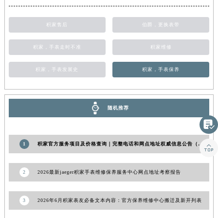
山东省威海市环翠区新威海路89号振华商厦一楼名表维修积家售后服务中心（需提前预约）
山东省潍坊市奎文区东风东街积家售后服务中心（需提前预约）
积家售后
伯爵，更换表带
山东省枣庄市滕州市北辛路与善国路交叉口积家售后服务中心（需提前预约）
积家，手表走时不准
积家维修
山东省淄博市张店区金晶大道积家售后服务中心（需提前预约）
上海市黄浦区南京东路299号宏伊国际广场写字楼8层806室积家售后服务中心（需提前预约）
积家，手表发展史
积家，手表保养
上海市徐汇区虹桥路3号港汇中心2座37层3705室积家售后服务中心（需提前预约）
浙江省杭州市上城区钱江路1366号华润大厦A座5层503-5室积家售后服务中心（需提前预约）
浙江省湖州市吴兴区劳动路积家售后服务中心（需提前预约）
随机推荐
浙江省嘉兴市南湖区广益路705号嘉兴世界贸易中心A座13层1304室积家售后服务中心（需提前预约）

浙江省金华市金东区东市南街777号金华万达广场4号楼22楼2209室积家售后服务中心（需提前预约）
1
积家官方服务项目及价格查询｜完整电话和网点地址权威信息公告（2026年7月最新）

浙江省丽水市莲都区解放街积家售后服务中心（需提前预约）
浙江省宁波市江北区大闸南路500号来福士广场办公楼20层2009室积家售后服务中心（需提前预约）
2
2026最新jaeger积家手表维修保养服务中心网点地址考察报告
浙江省衢州市柯城区上街积家售后服务中心（需提前预约）
浙江省绍兴市越城区胜利东路379号世茂天际中心写字楼8层805室积家售后服务中心（需提前预约）
浙江省舟山市定海区解放东路积家售后服务中心（需提前预约）
3
2026年6月积家表友必备文本内容：官方保养维修中心搬迁及新开列表
澳门特别行政区大堂区议事亭前地（新马路）积家售后服务中心（需提前预约）