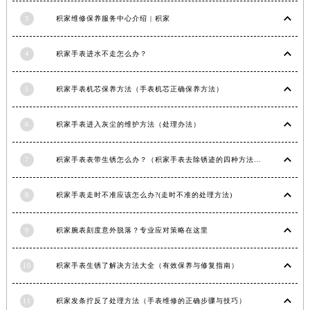
江西省景德镇市珠山区珠山中路积家售后服务中心（需提前预约）
3
积家维修保养服务中心介绍 | 积家
江西省九江市浔阳区浔阳路积家售后服务中心（需提前预约）
江西省南昌市红谷滩新区红谷中大道998号绿地双子塔（中央广场）A1座办公楼14层1407室积家售后服务中心（需提前预约）
4
积家手表进水不走怎么办？
江西省萍乡市安源区萍安北大道与康庄路交叉口积家售后服务中心（需提前预约）
5
积家手表机芯保养方法（手表机芯正确保养方法）
江西省上饶市信州区滨江西路积家售后服务中心（需提前预约）
江西省新余市渝水区北湖西路积家售后服务中心（需提前预约）
6
积家手表进入灰尘的维护方法（处理办法）
江西省宜春市袁州区中山中路积家售后服务中心（需提前预约）
江西省鹰潭市月湖区胜利东路积家售后服务中心（需提前预约）
7
积家手表表带生锈怎么办？（积家手表去除锈迹的四种方法）
山东省德州市德城区东风中路积家售后服务中心（需提前预约）
山东省东营市东营区济南路积家售后服务中心（需提前预约）
8
积家手表走时不准应该怎么办?(走时不准的处理方法)
山东省济南市历下区经十路11111号华润中心写字楼（万象城）15层1508室积家售后服务中心（需提前预约）
山东省济宁市任城区太白楼路积家售后服务中心（需提前预约）
9
积家腕表刻度意外脱落？专业应对策略在这里
山东省莱芜市文化南路8号银座商城名表维修一楼名表维修积家售后服务中心（需提前预约）
山东省临沂市兰山区解放路积家售后服务中心（需提前预约）
10
积家手表生锈了解决方法大全（有效保养与修复指南）
山东省日照市东港区烟台路积家售后服务中心（需提前预约）
11
积家发条拧反了处理方法（手表维修的正确步骤与技巧）
山东省泰安市泰山区财源街道泰山大街积家售后服务中心（需提前预约）