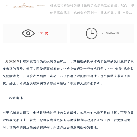
机械结构和独特的设计赢得了众多表迷的喜爱。然而，即
徐州市鼓楼区淮海东路29号苏宁广场IFC国际金融中心写字楼35层3508室（需提前预约）
使是高端腕表，也难免会遇到一些技术问题，其中“偷
扬州市邗江区国展路29号星耀天地写字楼1号楼18层1803室（需提前预约）
停”就是常见的故障之一。当腕表突然停止走动，不仅影
盐城市盐都区世纪大道5号盐城金融城写字楼1号楼16层1604室（需提前预约）
响…

泰州市海陵区永定东路399号置地商务中心东塔写字楼（华润万象城）17层1706室（需提前预约）
195 次
2026-04-18
宁波市江北区大闸南路500号来福士广场办公楼20层2009室（需提前预约）
杭州市上城区钱江路1366号华润大厦写字楼A座5层503-5室（需提前预约）
金华市金东区东市南街777号金华万达广场写字楼4号楼22层2209室（需提前预约）
【
积家保养
】积家腕表作为高级制表品牌之一，其精密的机械结构和独特的设计赢得了众
绍兴市越城区胜利东路379号世茂天际中心写字楼8层805室（需提前预约）
多表迷的喜爱。然而，即使是高端腕表，也难免会遇到一些技术问题，其中“偷停”就是常
嘉兴市南湖区广益路705号嘉兴世界贸易中心写字楼A座13层1304室（需提前预约）
见的故障之一。当腕表突然停止走动，不仅影响了时间的准确性，也给佩戴者带来了困
南昌市红谷滩新区红谷中大道998号绿地双子塔（中央广场）A1座办公楼14层07室（需提前预约）
扰。那么，如何解决积家腕表偷停的问题呢？本文将为您详细解析。
济南市历下区经十路11111号华润中心写字楼（万象城）15层1508室（需提前预约）
一、检查电池
广州市天河区天河路230号万菱汇国际中心写字楼A塔7层704室（需提前预约）
广州市越秀区环市东路371-375号世界贸易中心大厦南塔写字楼15层07室（需提前预约）
对于机械腕表而言，电池是驱动其运转的关键部件。如果电池电量不足或损坏，可能会导
深圳市罗湖区深南东路5001号华润大厦写字楼17层1701室（需提前预约）
致腕表突然停止。首先，您可以尝试更换新电池或检查电池是否正常工作。在更换电池
惠州市惠城区江北文昌一路7号华贸大厦写字楼1座30层05室（需提前预约）
时，请确保按照正确的步骤操作，并选择适合您腕表型号的电池。
厦门市思明区湖滨东路95号华润大厦写字楼B座11层1104室（需提前预约）