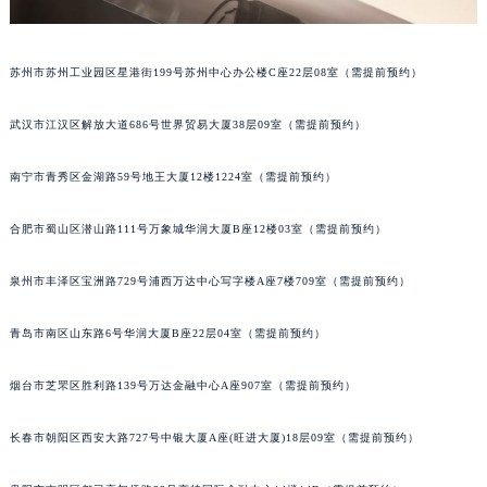
内蒙古自治区锡林郭勒盟市锡林浩特市光明街与额尔敦路交叉口积家售后服务中心（需提前预约）
内蒙古自治区兴安盟市乌兰浩特市兴安大街积家售后服务中心（需提前预约）
苏州市苏州工业园区星港街199号苏州中心办公楼C座22层08室（需提前预约）
山西省大同市平城区迎宾街积家售后服务中心（需提前预约）
山西省晋城市城区黄华街积家售后服务中心（需提前预约）
武汉市江汉区解放大道686号世界贸易大厦38层09室（需提前预约）
山西省晋中市榆次区顺城街积家售后服务中心（需提前预约）
山西省临汾市尧都区解放路积家售后服务中心（需提前预约）
南宁市青秀区金湖路59号地王大厦12楼1224室（需提前预约）
山西省吕梁市离石区永宁中路与建设街交叉口积家售后服务中心（需提前预约）
合肥市蜀山区潜山路111号万象城华润大厦B座12楼03室（需提前预约）
山西省朔州市朔城区怡西路与鄯阳西街交汇处积家售后服务中心（需提前预约）
山西省忻州市忻府区和平东街与七一南路交叉口积家售后服务中心（需提前预约）
泉州市丰泽区宝洲路729号浦西万达中心写字楼A座7楼709室（需提前预约）
山西省阳泉市郊区平阳东街与新城大道交叉口积家售后服务中心（需提前预约）
山西省运城市盐湖区河东街积家售后服务中心（需提前预约）
青岛市南区山东路6号华润大厦B座22层04室（需提前预约）
山西省长治市潞州区英雄中路积家售后服务中心（需提前预约）
烟台市芝罘区胜利路139号万达金融中心A座907室（需提前预约）
山西省太原市迎泽区迎泽街道解放路15号亨得利名表维修授权店3楼积家售后服务中心（需提前预约）
天津市和平区赤峰道136号天津国际金融中心26层2603室积家售后服务中心（需提前预约）
长春市朝阳区西安大路727号中银大厦A座(旺进大厦)18层09室（需提前预约）
安徽省安庆市迎江区人民路积家售后服务中心（需提前预约）
安徽省蚌埠市蚌山区淮河路积家售后服务中心（需提前预约）