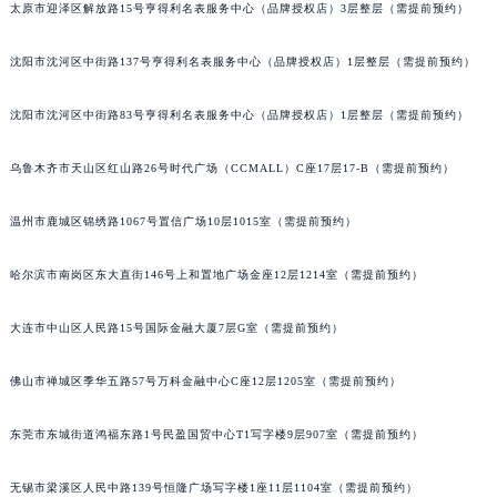
太原市迎泽区解放路15号亨得利名表服务中心（品牌授权店）3层整层（需提前预约）
吉林省辽源市龙山区人民大街积家售后服务中心（需提前预约）
吉林省梅河口市新华街道梅河大街积家售后服务中心（需提前预约）
沈阳市沈河区中街路137号亨得利名表服务中心（品牌授权店）1层整层（需提前预约）
吉林省四平市铁东区紫气大路与南九经街交汇处积家售后服务中心（需提前预约）
吉林省松原市宁江区五环大街积家售后服务中心（需提前预约）
沈阳市沈河区中街路83号亨得利名表服务中心（品牌授权店）1层整层（需提前预约）
吉林省通化市东昌区环通乡江南大街积家售后服务中心（需提前预约）
乌鲁木齐市天山区红山路26号时代广场（CCMALL）C座17层17-B（需提前预约）
吉林省延边市延吉市解放路积家售后服务中心（需提前预约）
辽宁省鞍山市铁东区站前街积家售后服务中心（需提前预约）
温州市鹿城区锦绣路1067号置信广场10层1015室（需提前预约）
辽宁省本溪市平山区胜利路积家售后服务中心（需提前预约）
辽宁省朝阳市双塔区新华路积家售后服务中心（需提前预约）
哈尔滨市南岗区东大直街146号上和置地广场金座12层1214室（需提前预约）
辽宁省丹东市振兴区七经街积家售后服务中心（需提前预约）
大连市中山区人民路15号国际金融大厦7层G室（需提前预约）
辽宁省抚顺市新抚区东一路积家售后服务中心（需提前预约）
辽宁省阜新市海州区解放大街积家售后服务中心（需提前预约）
佛山市禅城区季华五路57号万科金融中心C座12层1205室（需提前预约）
辽宁省葫芦岛市连山区中央路积家售后服务中心（需提前预约）
辽宁省锦州市古塔区中央大街积家售后服务中心（需提前预约）
东莞市东城街道鸿福东路1号民盈国贸中心T1写字楼9层907室（需提前预约）
辽宁省辽阳市白塔区新运大街积家售后服务中心（需提前预约）
辽宁省盘锦市兴隆台区石油大街积家售后服务中心（需提前预约）
无锡市梁溪区人民中路139号恒隆广场写字楼1座11层1104室（需提前预约）