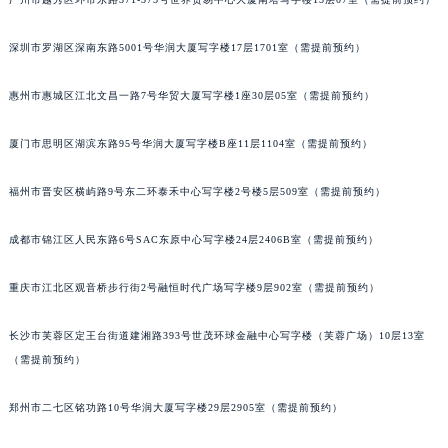
甘肃省兰州市七里河区西津西路16号兰州中心写字楼21层2102室（需提前预约）
重庆市解放碑渝中区民权路28号英利国际金融中心写字楼20层01室（需提前预约）
深圳市罗湖区深南东路5001号华润大厦写字楼17层1701室（需提前预约）
黑龙江省大庆市萨尔图区会战大街积家售后服务中心（需提前预约）
惠州市惠城区江北文昌一路7号华贸大厦写字楼1座30层05室（需提前预约）
黑龙江省鹤岗市向阳区红军路积家售后服务中心（需提前预约）
黑龙江省黑河市爱辉区中央街积家售后服务中心（需提前预约）
厦门市思明区湖滨东路95号华润大厦写字楼B座11层1104室（需提前预约）
黑龙江省鸡西市鸡冠区红军路积家售后服务中心（需提前预约）
黑龙江省佳木斯市向阳区长安路积家售后服务中心（需提前预约）
福州市晋安区横屿路9号东二环泰禾中心写字楼2号楼5层509室（需提前预约）
黑龙江省牡丹江市东安区太平路积家售后服务中心（需提前预约）
成都市锦江区人民东路6号SAC东原中心写字楼24层2406B室（需提前预约）
黑龙江省七台河市桃山区大同街积家售后服务中心（需提前预约）
黑龙江省齐齐哈尔市龙沙区龙华路积家售后服务中心（需提前预约）
重庆市江北区观音桥步行街2号融恒时代广场写字楼9层902室（需提前预约）
黑龙江省双鸭山市尖山区新兴大街积家售后服务中心（需提前预约）
黑龙江省绥化市北林区新华街与康庄路交叉口积家售后服务中心（需提前预约）
长沙市芙蓉区定王台街道建湘路393号世茂环球金融中心写字楼（芙蓉广场）10层13室
黑龙江省伊春市伊美区通河路积家售后服务中心（需提前预约）
（需提前预约）
吉林省白城市洮北区明仁南街积家售后服务中心（需提前预约）
郑州市二七区铭功路10号华润大厦写字楼29层2905室（需提前预约）
吉林省白山市浑江区浑江大街积家售后服务中心（需提前预约）
吉林省吉林市船营区河南街积家售后服务中心（需提前预约）