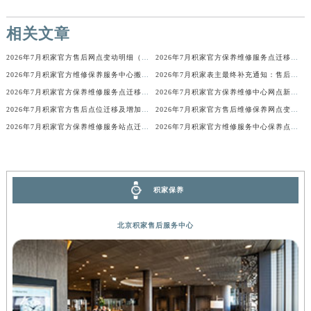
广西壮族自治区河池市金城江区金城江街道朝阳路积家售后服务中心（需提前预约）
相关文章
广西壮族自治区贺州市八步区城东街道灵峰南路积家售后服务中心（需提前预约）
广西壮族自治区来宾市兴宾区桂中大道积家售后服务中心（需提前预约）
2026年7月积家官方售后网点变动明细（搬迁+新设）
2026年7月积家官方保养维修服务点迁移与新设网点补充最终版文本
广西壮族自治区柳州市城中区中山中路积家售后服务中心（需提前预约）
2026年7月积家官方维修保养服务中心搬迁与新设点补充确认内容
2026年7月积家表主最终补充通知：售后网点迁址及新开业
广西壮族自治区钦州市钦南区金海湾东大街积家售后服务中心（需提前预约）
2026年7月积家官方保养维修服务点迁移与新设网点补充完整版内容
2026年7月积家官方保养维修中心网点新增及迁址补充确认终稿发布
2026年7月积家官方售后点位迁移及增加完整补充通知
2026年7月积家官方售后维修保养网点变动简明补充手册确认文件
广西壮族自治区梧州市万秀区龙湖镇高旺路积家售后服务中心（需提前预约）
2026年7月积家官方保养维修服务站点迁移及新设总览详细说明文件
2026年7月积家官方维修服务中心保养点搬迁及新设补充详情文件发布
广西壮族自治区玉林市玉州区金玉路积家售后服务中心（需提前预约）
海南省儋州市儋州市那大镇兰洋北路积家售后服务中心（需提前预约）
海南省东方市八所镇解放西路积家售后服务中心（需提前预约）
海南省琼海市嘉积镇东风路积家售后服务中心（需提前预约）
积家保养
海南省三沙市西沙区西沙群岛永兴岛北京路积家售后服务中心（需提前预约）
北京积家售后服务中心
海南省三亚市吉阳区迎宾路积家售后服务中心（需提前预约）
海南省万宁市万城镇解放路积家售后服务中心（需提前预约）
海南省文昌市文城镇教育东路积家售后服务中心（需提前预约）
海南省五指山市通什镇三月三大道积家售后服务中心（需提前预约）
香港特别行政区尖沙咀区油尖旺区广东道积家售后服务中心（需提前预约）