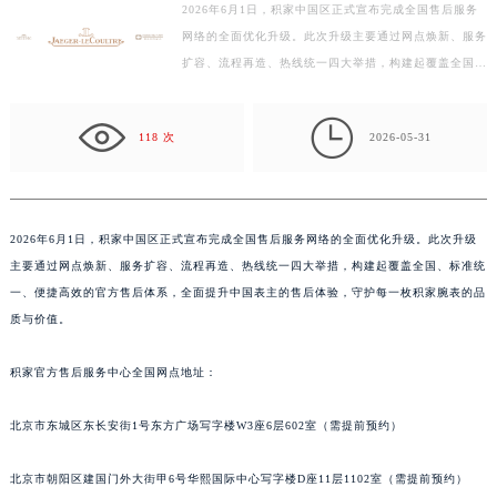
2026年6月1日，积家中国区正式宣布完成全国售后服务
徐州市鼓楼区淮海东路29号苏宁广场IFC国际金融中心写字楼35层3508室（需提前预约）
网络的全面优化升级。此次升级主要通过网点焕新、服务
扬州市邗江区国展路29号星耀天地写字楼1号楼18层1803室（需提前预约）
扩容、流程再造、热线统一四大举措，构建起覆盖全国、
盐城市盐都区世纪大道5号盐城金融城写字楼1号楼16层1604室（需提前预约）
标准统一、便捷高效的官方售后体系，全面提升中国表
泰州市海陵区永定东路399号置地商务中心东塔写字楼（华润万象城）17层1706室（需提前预约）
主…

118 次
2026-05-31
宁波市江北区大闸南路500号来福士广场办公楼20层2009室（需提前预约）
杭州市上城区钱江路1366号华润大厦写字楼A座5层503-5室（需提前预约）
金华市金东区东市南街777号金华万达广场写字楼4号楼22层2209室（需提前预约）
绍兴市越城区胜利东路379号世茂天际中心写字楼8层805室（需提前预约）
2026年6月1日，积家中国区正式宣布完成全国售后服务网络的全面优化升级。此次升级
主要通过网点焕新、服务扩容、流程再造、热线统一四大举措，构建起覆盖全国、标准统
嘉兴市南湖区广益路705号嘉兴世界贸易中心写字楼A座13层1304室（需提前预约）
一、便捷高效的官方售后体系，全面提升中国表主的售后体验，守护每一枚积家腕表的品
南昌市红谷滩新区红谷中大道998号绿地双子塔（中央广场）A1座办公楼14层07室（需提前预约）
质与价值。
济南市历下区经十路11111号华润中心写字楼（万象城）15层1508室（需提前预约）
广州市天河区天河路230号万菱汇国际中心写字楼A塔7层704室（需提前预约）
积家官方售后服务中心全国网点地址：
广州市越秀区环市东路371-375号世界贸易中心大厦南塔写字楼15层07室（需提前预约）
深圳市罗湖区深南东路5001号华润大厦写字楼17层1701室（需提前预约）
北京市东城区东长安街1号东方广场写字楼W3座6层602室（需提前预约）
惠州市惠城区江北文昌一路7号华贸大厦写字楼1座30层05室（需提前预约）
北京市朝阳区建国门外大街甲6号华熙国际中心写字楼D座11层1102室（需提前预约）
厦门市思明区湖滨东路95号华润大厦写字楼B座11层1104室（需提前预约）