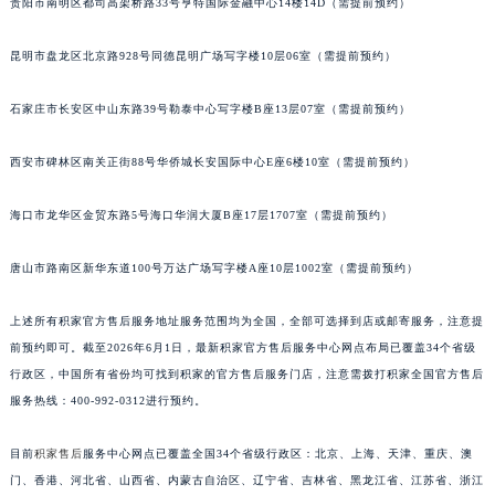
贵阳市南明区都司高架桥路33号亨特国际金融中心14楼14D（需提前预约）
安徽省亳州市谯城区魏武大道积家售后服务中心（需提前预约）
安徽省池州市贵池区长江路积家售后服务中心（需提前预约）
昆明市盘龙区北京路928号同德昆明广场写字楼10层06室（需提前预约）
安徽省滁州市琅琊区南谯北路积家售后服务中心（需提前预约）
石家庄市长安区中山东路39号勒泰中心写字楼B座13层07室（需提前预约）
安徽省阜阳市颍州区颍州北路积家售后服务中心（需提前预约）
安徽省淮北市相山区淮海路积家售后服务中心（需提前预约）
西安市碑林区南关正街88号华侨城长安国际中心E座6楼10室（需提前预约）
安徽省淮南市田家庵区国庆中路积家售后服务中心（需提前预约）
安徽省黄山市屯溪区黄山西路积家售后服务中心（需提前预约）
海口市龙华区金贸东路5号海口华润大厦B座17层1707室（需提前预约）
安徽省六安市金安区解放中路积家售后服务中心（需提前预约）
唐山市路南区新华东道100号万达广场写字楼A座10层1002室（需提前预约）
安徽省马鞍山市雨山区湖南西路积家售后服务中心（需提前预约）
安徽省宿州市埇桥区人民中路积家售后服务中心（需提前预约）
上述所有积家官方售后服务地址服务范围均为全国，全部可选择到店或邮寄服务，注意提
安徽省铜陵市铜官区石城大道积家售后服务中心（需提前预约）
前预约即可。截至2026年6月1日，最新积家官方售后服务中心网点布局已覆盖34个省级
安徽省芜湖市镜湖区中山路步行街积家售后服务中心（需提前预约）
行政区，中国所有省份均可找到积家的官方售后服务门店，注意需拨打积家全国官方售后
安徽省宣城市宣州区叠嶂西路积家售后服务中心（需提前预约）
服务热线：400-992-0312进行预约。
福建省龙岩市新罗区九一南路积家售后服务中心（需提前预约）
目前
积家售后
服务中心网点已覆盖全国34个省级行政区：北京、上海、天津、重庆、澳
福建省南平市建阳区人民西路积家售后服务中心（需提前预约）
门、香港、河北省、山西省、内蒙古自治区、辽宁省、吉林省、黑龙江省、江苏省、浙江
福建省宁德市蕉城区天湖东路积家售后服务中心（需提前预约）