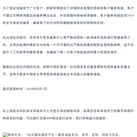
山东省威海市环翠区新威海路89号振华商厦一楼名表维修积家售后服务中心（需提前预约）
为了更好地服务于广大客户，积家官网提供了详细的在线预约系统和客户服务热线。客户
山东省潍坊市奎文区东风东街积家售后服务中心（需提前预约）
可通过官网查询最近的服务网点信息，并在线预约维修保养服务。客户服务热线提供24小
时全天候咨询服务，确保客户在任何时间都能获得及时的帮助和支持。
山东省枣庄市滕州市北辛路与善国路交叉口积家售后服务中心（需提前预约）
山东省淄博市张店区金晶大道积家售后服务中心（需提前预约）
此次优化升级后，所有官方售后服务中心将严格按照统一标准操作流程进行维修保养工
上海市黄浦区南京东路299号宏伊国际广场写字楼8层806室积家售后服务中心（需提前预约）
作。从初步检测到最终交付的每一个环节都经过严格的质量控制和监督机制保障。这不仅
上海市徐汇区虹桥路3号港汇中心2座37层3705室积家售后服务中心（需提前预约）
提升了工作效率和服务质量，也确保了每一位客户的权益得到最大程度的保护。
浙江省杭州市上城区钱江路1366号华润大厦A座5层503-5室积家售后服务中心（需提前预约）
浙江省湖州市吴兴区劳动路积家售后服务中心（需提前预约）
随着此次优化升级的完成，积家中国区将进一步完善其售后服务网络布局和服务质量水
平。这将为更多中国表主带来更加便捷高效且专业贴心的服务体验。
浙江省嘉兴市南湖区广益路705号嘉兴世界贸易中心A座13层1304室积家售后服务中心（需提前预约）
浙江省金华市金东区东市南街777号金华万达广场4号楼22楼2209室积家售后服务中心（需提前预约）
最后更新时间：2026年6月1日
浙江省丽水市莲都区解放街积家售后服务中心（需提前预约）
浙江省宁波市江北区大闸南路500号来福士广场办公楼20层2009室积家售后服务中心（需提前预约）
浙江省衢州市柯城区上街积家售后服务中心（需提前预约）
以上就是
深圳积家保养服务中心
为您分享的精彩内容。如果您还有其他关于积家手表维护
浙江省绍兴市越城区胜利东路379号世茂天际中心写字楼8层805室积家售后服务中心（需提前预约）
和保养的问题，可以拨打页面400电话进行咨询，我们将竭诚为您服务。
浙江省舟山市定海区解放东路积家售后服务中心（需提前预约）
澳门特别行政区大堂区议事亭前地（新马路）积家售后服务中心（需提前预约）