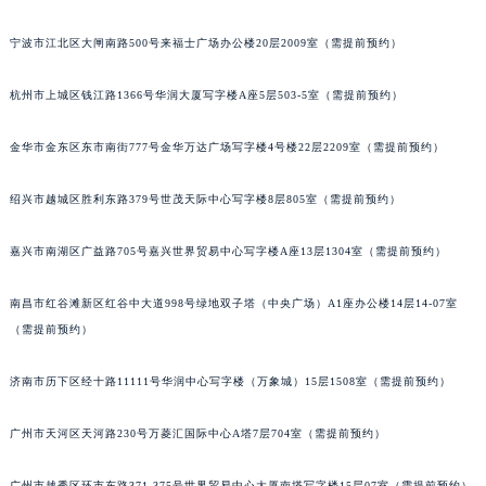
苏州市苏州工业园区星港街199号苏州中心办公楼C座22层08室（需提前预约）
宁波市江北区大闸南路500号来福士广场办公楼20层2009室（需提前预约）
武汉市江汉区解放大道686号世界贸易大厦38层09室（需提前预约）
南宁市青秀区金湖路59号地王大厦12楼1224室（需提前预约）
杭州市上城区钱江路1366号华润大厦写字楼A座5层503-5室（需提前预约）
合肥市蜀山区潜山路111号万象城华润大厦B座12楼03室（需提前预约）
泉州市丰泽区宝洲路729号浦西万达中心写字楼A座7楼709室（需提前预约）
金华市金东区东市南街777号金华万达广场写字楼4号楼22层2209室（需提前预约）
青岛市南区山东路6号华润大厦B座22层04室（需提前预约）
绍兴市越城区胜利东路379号世茂天际中心写字楼8层805室（需提前预约）
烟台市芝罘区胜利路139号万达金融中心A座907室（需提前预约）
长春市朝阳区西安大路727号中银大厦A座(旺进大厦)18层09室（需提前预约）
嘉兴市南湖区广益路705号嘉兴世界贸易中心写字楼A座13层1304室（需提前预约）
贵阳市南明区都司高架桥路33号亨特国际金融中心14楼14D（需提前预约）
昆明市盘龙区北京路928号同德昆明广场写字楼10层06室（需提前预约）
南昌市红谷滩新区红谷中大道998号绿地双子塔（中央广场）A1座办公楼14层14-07室
石家庄市长安区中山东路39号勒泰中心写字楼B座13层07室（需提前预约）
（需提前预约）
西安市碑林区南关正街88号华侨城长安国际中心E座6楼10室（需提前预约）
济南市历下区经十路11111号华润中心写字楼（万象城）15层1508室（需提前预约）
海口市龙华区金贸东路5号海口华润大厦B座17层1707室（需提前预约）
唐山市路南区新华东道100号万达广场写字楼A座10层1002室（需提前预约）
广州市天河区天河路230号万菱汇国际中心A塔7层704室（需提前预约）
台州市椒江区东海大道1800号腾达中心东1幢20楼2002室（需提前预约）
内蒙古自治区呼和浩特市玉泉区大学西街70号华润万象城写字楼（鄂尔多斯大厦）23层2326室（需提前预约）
广州市越秀区环市东路371-375号世界贸易中心大厦南塔写字楼15层07室（需提前预约）