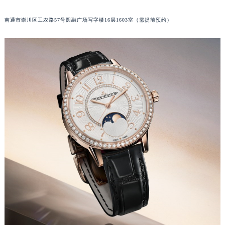
辽宁省铁岭市银州区南马路积家售后服务中心（需提前预约）
南通市崇川区工农路57号圆融广场写字楼16层1603室（需提前预约）
辽宁省营口市站前区市府路与渤海大街交叉口积家售后服务中心（需提前预约）
辽宁省沈阳市沈河区中街路137号亨得利名表维修授权店1楼积家售后服务中心（需提前预约）
辽宁省沈阳市沈河区中街路83号亨得利名表维修授权店1楼积家售后服务中心（需提前预约）
北京市朝阳区建国门外大街甲6号华熙国际中心D座11层1102室积家售后服务中心（北京总部）（需提前预约）
北京市东城区东长安街1号王府井东方广场W3座6层602室积家售后服务中心（需提前预约）
河北省保定市竞秀区朝阳北大街北国先天下积家售后服务中心（需提前预约）
内蒙古自治区阿拉善盟市左旗土尔扈特大街积家售后服务中心（需提前预约）
内蒙古自治区巴彦淖尔市临河区新华街积家售后服务中心（需提前预约）
内蒙古自治区包头市青山区幸福路甲3号王府井百货名表维修积家售后服务中心（需提前预约）
内蒙古自治区赤峰市红山区哈达街积家售后服务中心（需提前预约）
内蒙古自治区鄂尔多斯市东胜区伊金霍洛街积家售后服务中心（需提前预约）
内蒙古自治区呼伦贝尔市海拉尔区中央街积家售后服务中心（需提前预约）
内蒙古自治区通辽市科尔沁区明仁大街积家售后服务中心（需提前预约）
内蒙古自治区乌海市海勃湾区人民南路积家售后服务中心（需提前预约）
内蒙古自治区乌兰察布市集宁区恩和大街积家售后服务中心（需提前预约）