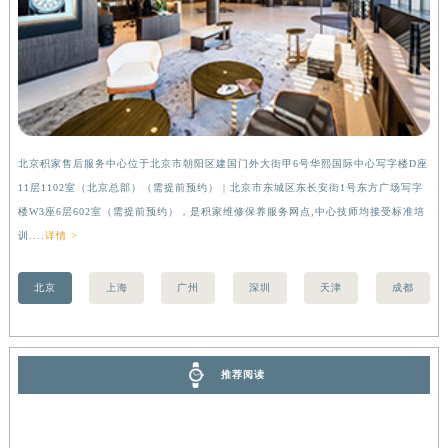
香港特别行政区金钟区中西区金钟道积家售后服务中心（需提前预约）
香港特别行政区九龙区油尖旺区弥敦道积家售后服务中心（需提前预约）
香港特别行政区铜锣湾区湾仔区轩尼诗道积家售后服务中心（需提前预约）
河南省安阳市文峰区解放大道积家售后服务中心（需提前预约）
河南省鹤壁市淇滨区九州路积家售后服务中心（需提前预约）
河南省济源市沁园街道济水大道积家售后服务中心（需提前预约）
北京积家售后服务中心位于北京市朝阳区建国门外大街甲6号华熙国际中心写字楼D座
上
河南省焦作市解放区解放路积家售后服务中心（需提前预约）
11层1102室（北京总部）（需提前预约） | 北京市东城区东长安街1号东方广场写字
（
楼W3座6层602室（需提前预约），是积家维修保养服务网点,中心技师均接受标准培
前
河南省开封市鼓楼区中山路积家售后服务中心（需提前预约）
训....
详情 >
河南省洛阳市西工区中州中路与解放路交叉口积家售后服务中心（需提前预约）
河南省漯河市源汇区交通路积家售后服务中心（需提前预约）
北京
上海
广州
深圳
天津
成都
河南省南阳市宛城区范蠡东路与南都路交叉口积家售后服务中心（需提前预约）
河南省平顶山市卫东区建设路积家售后服务中心（需提前预约）
河南省濮阳市大华龙区开州路绿城路交叉口积家售后服务中心（需提前预约）
推荐阅读
河南省三门峡市湖滨区和平路积家售后服务中心（需提前预约）
河南省商丘市梁园区神火大道积家售后服务中心（需提前预约）
河南省新乡市红旗区人民路积家售后服务中心（需提前预约）