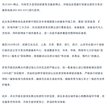
共计360+网点，均有官方直营的积家售后服务网点，详细信息需拨打积家全国官方售后
江西省景德镇市珠山区珠山中路积家售后服务中心（需提前预约）
服务热线400-992-0312进行咨询。
江西省九江市浔阳区浔阳路积家售后服务中心（需提前预约）
江西省南昌市红谷滩新区红谷中大道998号绿地双子塔（中央广场）A1座办公楼14层1407室积家售后服务中心（需提前预约）
此次售后网络优化是积家中国区近年来规模最大的服务升级工程。聚焦“直营提质、扩
江西省萍乡市安源区萍安北大道与康庄路交叉口积家售后服务中心（需提前预约）
容、区域均衡”三大方向，对全国原有售后网点进行重新选址、装修焕新、设备迭代与人
江西省上饶市信州区滨江西路积家售后服务中心（需提前预约）
员培训。同时新增多个城市服务点，进一步提升服务覆盖范围和响应速度。
江西省新余市渝水区北湖西路积家售后服务中心（需提前预约）
截至2026年6月，积家已在北京、上海、天津、重庆、浙江、四川、山东等全国34个省级
江西省宜春市袁州区中山中路积家售后服务中心（需提前预约）
行政区设立官方售后维修服务中心。形成覆盖华北、华东、华南、西南等七大区域的“直
江西省鹰潭市月湖区胜利东路积家售后服务中心（需提前预约）
营中心+服务点”双轨网络，彻底解决以往部分地区“售后难、距离远、预约久”的痛点。
山东省德州市德城区东风中路积家售后服务中心（需提前预约）
山东省东营市东营区济南路积家售后服务中心（需提前预约）
所有升级后的网点均通过瑞士日内瓦总部严格认证。统一配备瑞士进口精密检测仪器和
山东省济南市历下区经十路11111号华润中心写字楼（万象城）15层1508室积家售后服务中心（需提前预约）
100%原厂供应配件，并由经品牌专项培训认证的资深制表师提供服务。严格执行积家全
山东省济宁市任城区太白楼路积家售后服务中心（需提前预约）
球统一服务标准与质保体系，确保无论表主身处何地，都能享受与瑞士本土一致的专业养
护服务。
山东省莱芜市文化南路8号银座商城名表维修一楼名表维修积家售后服务中心（需提前预约）
山东省临沂市兰山区解放路积家售后服务中心（需提前预约）
此外，本次升级全面强化网点私密性与舒适度。新址多选址城市核心商圈高端写字楼，优
山东省日照市东港区烟台路积家售后服务中心（需提前预约）
化服务空间布局。为表主提供更安心、舒适的售后体验。
山东省泰安市泰山区财源街道泰山大街积家售后服务中心（需提前预约）