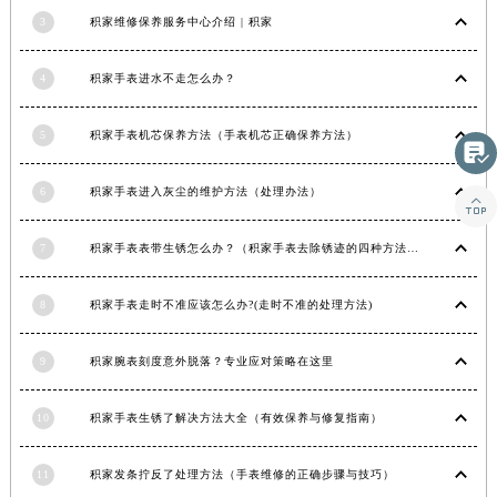
湖南省常德市武陵区人民路积家售后服务中心（需提前预约）
3
积家维修保养服务中心介绍 | 积家
湖南省郴州市北湖区国庆北路积家售后服务中心（需提前预约）
4
积家手表进水不走怎么办？
湖南省衡阳市雁峰区解放路积家售后服务中心（需提前预约）
湖南省怀化市鹤城区迎丰中路积家售后服务中心（需提前预约）
5
积家手表机芯保养方法（手表机芯正确保养方法）
湖南省娄底市娄星区长青街积家售后服务中心（需提前预约）

湖南省邵阳市双清区东风路积家售后服务中心（需提前预约）
6
积家手表进入灰尘的维护方法（处理办法）

湖南省湘潭市雨湖区莲城大道积家售后服务中心（需提前预约）
湖南省益阳市赫山区桃花仑路积家售后服务中心（需提前预约）
7
积家手表表带生锈怎么办？（积家手表去除锈迹的四种方法）
湖南省永州市冷水滩区永州大道与中兴路交叉口积家售后服务中心（需提前预约）
湖南省岳阳市岳阳楼区东茅岭路积家售后服务中心（需提前预约）
8
积家手表走时不准应该怎么办?(走时不准的处理方法)
湖南省张家界市永定区解放路积家售后服务中心（需提前预约）
9
积家腕表刻度意外脱落？专业应对策略在这里
湖南省长沙市芙蓉区建湘路393号世茂环球金融中心写字楼10层1013室积家售后服务中心（需提前预约）
湖南省株洲市芦淞区建设南路积家售后服务中心（需提前预约）
10
积家手表生锈了解决方法大全（有效保养与修复指南）
甘肃省白银市白银区北京路积家售后服务中心（需提前预约）
甘肃省定西市安定区解放路积家售后服务中心（需提前预约）
11
积家发条拧反了处理方法（手表维修的正确步骤与技巧）
甘肃省敦煌市沙州镇阳关中路积家售后服务中心（需提前预约）