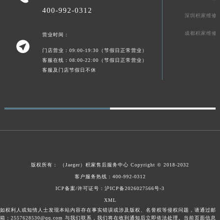
400-992-0312
陕西省榆林市榆阳区长兴路积家售后服务中心（需提前预约）
深圳积家维修
新疆维吾尔自治区阿克苏市东大街积家售后服务中心（需提前预约）
成都积家维修
营业时间：
新疆维吾尔自治区阿拉尔市胜利大道积家售后服务中心（需提前预约）

门店营业：09:00-19:30（节假日正常营业）
新疆维吾尔自治区阿拉山口市友好路积家售后服务中心（需提前预约）
客服在线：08:00-22:00（节假日正常营业）
新疆维吾尔自治区阿勒泰市解放路积家售后服务中心（需提前预约）
客服及门店节假日不休
新疆维吾尔自治区阿图什市光明路积家售后服务中心（需提前预约）
新疆维吾尔自治区白杨市军垦路积家售后服务中心（需提前预约）
新疆维吾尔自治区北屯市团结路积家售后服务中心（需提前预约）
新疆维吾尔自治区博乐市博乐市北京路积家售后服务中心（需提前预约）
新疆维吾尔自治区昌吉市延安北路积家售后服务中心（需提前预约）
新疆维吾尔自治区阜康市博峰路积家售后服务中心（需提前预约）
新疆维吾尔自治区哈密市伊州区建国北路积家售后服务中心（需提前预约）
版权所有：
（Jaeger）
积家售后服务中心
Copyright © 2018-2032
新疆维吾尔自治区和田市和田市北京西路积家售后服务中心（需提前预约）
客户服务热线：400-992-0312
新疆维吾尔自治区胡杨河市胡杨河市胡杨路积家售后服务中心（需提前预约）
ICP备案/许可证号：沪ICP备2026027566号-3
XML
新疆维吾尔自治区霍尔果斯市亚欧北路积家售后服务中心（需提前预约）
如权利人或知情人士发现本站内容存在事实错误或涉及版权、名誉权等侵权问题，请通过邮
新疆维吾尔自治区喀什市解放北路积家售后服务中心（需提前预约）
箱：2557628530@qq.com 与我们联系，我们将在收到通知后立即依法处理。当前页面信息