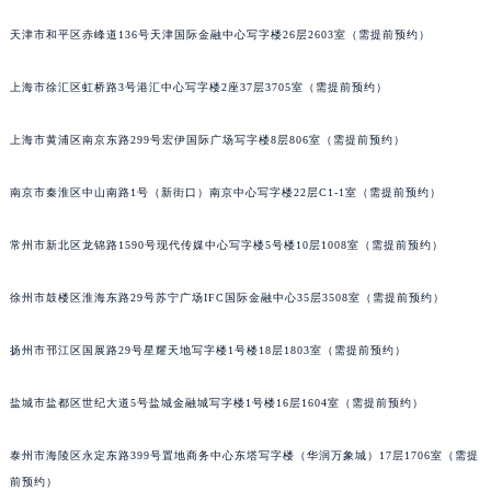
福州市鼓楼区五四路128-1号恒力城写字楼15层03室（需提前预约）
天津市和平区赤峰道136号天津国际金融中心写字楼26层2603室（需提前预约）
成都市锦江区人民东路6号SAC东原中心写字楼24层2406B室（需提前预约）
重庆市江北区观音桥步行街2号融恒时代广场写字楼9层902室（需提前预约）
上海市徐汇区虹桥路3号港汇中心写字楼2座37层3705室（需提前预约）
长沙市芙蓉区定王台街道建湘路393号世茂环球金融中心写字楼（芙蓉广场）10层13室（需提前预约）
上海市黄浦区南京东路299号宏伊国际广场写字楼8层806室（需提前预约）
郑州市二七区铭功路10号华润大厦写字楼29层2905室（需提前预约）
太原市迎泽区解放路15号亨得利名表服务中心（品牌授权店）3层整层（需提前预约）
南京市秦淮区中山南路1号（新街口）南京中心写字楼22层C1-1室（需提前预约）
沈阳市沈河区中街路137号亨得利名表服务中心（品牌授权店）1层整层（需提前预约）
沈阳市沈河区中街路83号亨得利名表服务中心（品牌授权店）1层整层（需提前预约）
常州市新北区龙锦路1590号现代传媒中心写字楼5号楼10层1008室（需提前预约）
乌鲁木齐市天山区红山路26号时代广场（CCMALL）C座17层17-B（需提前预约）
温州市鹿城区锦绣路1067号置信广场10层1015室（需提前预约）
徐州市鼓楼区淮海东路29号苏宁广场IFC国际金融中心35层3508室（需提前预约）
哈尔滨市道里区友谊西路600号富力中心T2座写字楼29层03室（需提前预约）
扬州市邗江区国展路29号星耀天地写字楼1号楼18层1803室（需提前预约）
大连市中山区人民路15号国际金融大厦7层G室（需提前预约）
佛山市禅城区季华五路57号万科金融中心C座12层1205室（需提前预约）
盐城市盐都区世纪大道5号盐城金融城写字楼1号楼16层1604室（需提前预约）
东莞市东城街道鸿福东路1号民盈国贸中心T1写字楼9层907室（需提前预约）
无锡市梁溪区人民中路139号恒隆广场写字楼1座11层1104室（需提前预约）
泰州市海陵区永定东路399号置地商务中心东塔写字楼（华润万象城）17层1706室（需提
南通市崇川区工农路57号圆融广场写字楼16层1603室（需提前预约）
前预约）