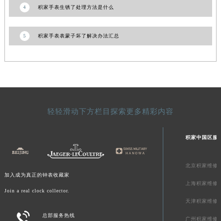
4
积家手表生锈了处理方法是什么
青海省果洛藏族自治州玛沁县团结路积家售后服务中心（需提前预约）
青海省海北藏族自治州海晏县将军路积家售后服务中心（需提前预约）
5
积家手表表蒙子坏了解决办法汇总
青海省海东市乐都区滨河路积家售后服务中心（需提前预约）
青海省海南藏族自治州共和县青海湖大街积家售后服务中心（需提前预约）
青海省海西蒙古族藏族自治州德令哈市柴达木路积家售后服务中心（需提前预约）
青海省黄南藏族自治州同仁市德合隆路积家售后服务中心（需提前预约）
青海省西宁市城西区海湖新区西关大道积家售后服务中心（需提前预约）
青海省玉树藏族自治州结古镇胜利路积家售后服务中心（需提前预约）
轻轻滑动下方栏目探索更多精彩内容
陕西省安康市汉滨区金州路积家售后服务中心（需提前预约）
陕西省宝鸡市渭滨区经二路积家售后服务中心（需提前预约）
积家中国区服
陕西省汉中市汉台区北大街积家售后服务中心（需提前预约）
陕西省商洛市商州区州城街积家售后服务中心（需提前预约）
北京积家维修
加入成为真正的钟表收藏家
陕西省铜川市王益区红旗街积家售后服务中心（需提前预约）
上海积家维修
陕西省渭南市临渭区东风大街积家售后服务中心（需提前预约）
Join a real clock collector.
天津积家维修
陕西省咸阳市秦都区沣西新城统一西路与白马河路交汇处积家售后服务中心（需提前预约）

总部服务热线
陕西省延安市宝塔区中心街积家售后服务中心（需提前预约）
广州积家维修