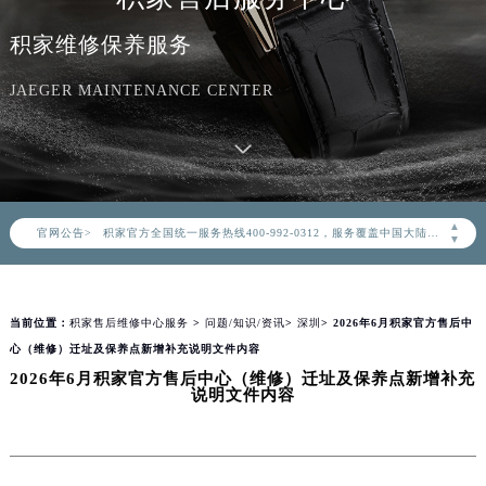
积家维修保养服务
JAEGER MAINTENANCE CENTER
2026年8月积家中国区售后服务网络优化升级公告
2026年8月积家全国官方售后客户服务热线：400-992-0312
▲
官网公告>
积家官方全国统一服务热线400-992-0312，服务覆盖中国大陆、香港、澳门、台湾全部区域（非大陆需加拨“+86”）
▼
2026年8月积家售后服务中心最新网点地址：
北京市朝阳区建国门外大街甲6号华熙国际中心写字楼D座11层1102室（北京总部）（需提前预约）
当前位置：
积家售后维修中心服务
>
问题/知识/资讯
>
深圳
> 2026年6月积家官方售后中
北京市东城区东长安街1号东方广场写字楼W3座6层602室（需提前预约）
心（维修）迁址及保养点新增补充说明文件内容
天津市和平区赤峰道136号天津国际金融中心写字楼26层2603室（需提前预约）
2026年6月积家官方售后中心（维修）迁址及保养点新增补充
上海市徐汇区虹桥路3号港汇中心写字楼2座37层3705室（需提前预约）
说明文件内容
上海市黄浦区南京东路299号宏伊国际广场写字楼8层806室（需提前预约）
南京市秦淮区中山南路1号（新街口）南京中心写字楼22层C1-1室（需提前预约）
常州市新北区龙锦路1590号现代传媒中心写字楼5号楼10层1008室（需提前预约）