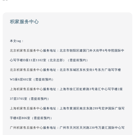
澳门特别行政区风顺堂区南湾大马路积家售后服务中心（需提前预约）
澳门特别行政区花地玛堂区关闸广场积家售后服务中心（需提前预约）
积家服务中心
澳门特别行政区花王堂区大三巴商圈积家售后服务中心（需提前预约）
澳门特别行政区嘉模堂区官也街积家售后服务中心（需提前预约）
澳门省路氹城市金光大道积家售后服务中心（需提前预约）
本文tag：
澳门特别行政区望德堂区塔石广场积家售后服务中心（需提前预约）
北京积家售后服务中心
服务地址：北京市朝阳区建国门外大街甲6号华熙国际中
福建省福州市鼓楼区五四路128-1号恒力城写字楼15层03室积家售后服务中心（需提前预约）
心写字楼D座11层1102室（北京总部）（需提前预约）
福建省厦门市思明区湖滨东路95号万象城华润大厦B座11层1104室积家售后服务中心（需提前预约）
北京积家售后服务中心
服务地址：北京市东城区东长安街1号东方广场写字楼
广东省潮州市潮安区新风路与潮汕路交汇处积家售后服务中心（需提前预约）
W3座6层602室（需提前预约）
广东省广州市天河区天河路230号万菱汇国际中心A塔7层704室积家售后服务中心（需提前预约）
上海积家售后服务中心
服务地址：上海市徐汇区虹桥路3号港汇中心写字楼2座
广东省广州市越秀区环市东路371-375号世界贸易中心大厦南塔15层1507室积家售后服务中心（需提前预约）
广东省河源市源城区越王大道积家售后服务中心（需提前预约）
37层3705室（需提前预约）
广东省惠州市惠城区江北文昌一路7号华贸大厦1座30层3005室积家售后服务中心（需提前预约）
上海积家售后服务中心
服务地址：上海市黄浦区南京东路299号宏伊国际广场写
广东省江门市蓬江区广场西路积家售后服务中心（需提前预约）
字楼8层806室（需提前预约）
广东省揭阳市榕城进贤门步行街积家售后服务中心（需提前预约）
广州积家售后服务中心
服务地址：广州市天河区天河路230号万菱汇国际中心写
广东省茂名市电白区水东街道迎宾大道积家售后服务中心（需提前预约）