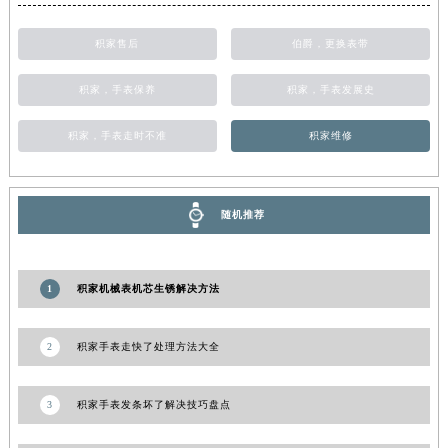
甘肃省合作市人民街积家售后服务中心（需提前预约）
积家售后
伯爵，更换表带
甘肃省嘉峪关市雄关区新华中路积家售后服务中心（需提前预约）
甘肃省金昌市金川区北京路积家售后服务中心（需提前预约）
积家，手表保养
积家，手表发展史
甘肃省酒泉市肃州区西大街积家售后服务中心（需提前预约）
甘肃省临夏市城南街道团结路积家售后服务中心（需提前预约）
积家，手表走时不准
积家维修
甘肃省陇南市武都区人民路积家售后服务中心（需提前预约）
甘肃省平凉市崆峒区西大街积家售后服务中心（需提前预约）
随机推荐
甘肃省庆阳市西峰区南大街积家售后服务中心（需提前预约）
甘肃省天水市秦州区民主路积家售后服务中心（需提前预约）
甘肃省武威市凉州区迎宾路积家售后服务中心（需提前预约）
1
积家机械表机芯生锈解决方法
甘肃省张掖市甘州区民乐北路积家售后服务中心（需提前预约）
宁夏回族自治区固原市原州区文化街积家售后服务中心（需提前预约）
2
积家手表走快了处理方法大全
宁夏回族自治区石嘴山市大武口区贺兰山路积家售后服务中心（需提前预约）
宁夏回族自治区吴忠市利通区开元大道积家售后服务中心（需提前预约）
3
积家手表发条坏了解决技巧盘点
宁夏回族自治区银川市兴庆区新华东路97号新百中心C馆一层C1-18号商铺积家售后服务中心（需提前预约）
宁夏回族自治区中卫市沙坡头区鼓楼东街积家售后服务中心（需提前预约）