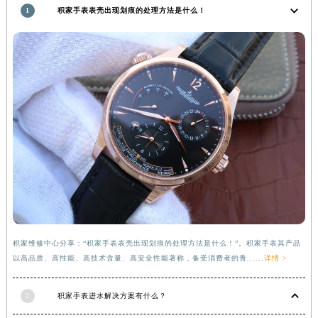
1
积家手表表壳出现划痕的处理方法是什么！
河南省信阳市浉河区东方红大道积家售后服务中心（需提前预约）
河南省许昌市魏都区建安大道与八龙路交叉口积家售后服务中心（需提前预约）
河南省郑州市二七区民主路10号华润大厦29层2905室积家售后服务中心（需提前预约）
河南省周口市川汇区七一路积家售后服务中心（需提前预约）
河南省驻马店市驿城区乐山大道与置地大道交叉口积家售后服务中心（需提前预约）
湖北省鄂州市鄂城区文星大道积家售后服务中心（需提前预约）
湖北省黄冈市黄州区赤壁大道积家售后服务中心（需提前预约）
湖北省黄石市黄石港区武汉路积家售后服务中心（需提前预约）
湖北省荆门市东宝中天街步行街积家售后服务中心（需提前预约）
湖北省荆州市荆州区荆中路积家售后服务中心（需提前预约）
湖北省十堰市茅箭区人民北路积家售后服务中心（需提前预约）
湖北省随州市曾都区青年路积家售后服务中心（需提前预约）
积家维修中心分享：“积家手表表壳出现划痕的处理方法是什么！”。积家手表其产品
湖北省咸宁市咸安区长安大道积家售后服务中心（需提前预约）
以高品质、高性能、高技术含量、高安全性能著称，备受消费者的青......
详情 >
湖北省襄阳市樊城区长虹路与人民路交叉口积家售后服务中心（需提前预约）
湖北省孝感市孝南区复兴大道积家售后服务中心（需提前预约）
2
积家手表进水解决方案有什么？
湖北省宜昌市西陵区夷陵大道与港窑路积家售后服务中心（需提前预约）