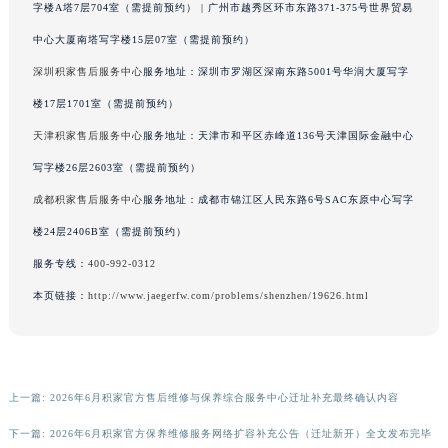
字楼A塔7层704室（需提前预约） | 广州市越秀区环市东路371-375号世界贸易
广东省梅州市梅江区金燕大道积家售后服务中心（需提前预约）
中心大厦南塔写字楼15层07室（需提前预约）
广东省清远市清城区湖西路积家售后服务中心（需提前预约）
深圳积家售后服务中心
服务地址：深圳市罗湖区深南东路5001号华润大厦写字
广东省汕头市龙湖区长平路积家售后服务中心（需提前预约）
广东省汕尾市城区香洲街道园林社区翠园街积家售后服务中心（需提前预约）
楼17层1701室（需提前预约）
广东省韶关市武江区芙蓉新区与老城中心交汇处积家售后服务中心（需提前预约）
天津积家售后服务中心
服务地址：天津市和平区赤峰道136号天津国际金融中心
广东省深圳市罗湖区深南东路5001号华润大厦17层1701室积家售后服务中心（需提前预约）
写字楼26层2603室（需提前预约）
广东省阳江市江城区东风一路积家售后服务中心（需提前预约）
成都积家售后服务中心
服务地址：成都市锦江区人民东路6号SAC东原中心写字
广东省云浮市云城区金山路积家售后服务中心（需提前预约）
楼24层2406B室（需提前预约）
广东省湛江市赤坎区观海北路积家售后服务中心（需提前预约）
服务专线：
400-992-0312
广东省肇庆市端州区信安大道与砚都大道交汇处积家售后服务中心（需提前预约）
本页链接：
http://www.jaegerfw.com/problems/shenzhen/19626.html
广西壮族自治区百色市右江区中山二路积家售后服务中心（需提前预约）
广西壮族自治区北海市海城区北京路积家售后服务中心（需提前预约）
广西壮族自治区崇左市江州区石景林街道友谊大道与丽川路交汇处积家售后服务中心（需提前预约）
广西壮族自治区防城港市港口区金花茶大道积家售后服务中心（需提前预约）
上一篇:
2026年6月积家官方售后维修与保养综合服务中心迁址补充最终确认内容
广西壮族自治区贵港市港北区港城街道布山大道与仙衣路交叉口积家售后服务中心（需提前预约）
下一篇:
2026年6月积家官方保养维修服务网络扩容补充公告（迁址新开）全文发布完毕
广西壮族自治区桂林市秀峰区红岭路积家售后服务中心（需提前预约）