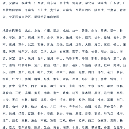
省、安徽省、福建省、江西省、山东省、台湾省、河南省、湖北省、湖南省、广东省、广
福建省莆田市城厢区霞林街道荔华东大道积家售后服务中心（需提前预约）
西壮族自治区、海南省、四川省、贵州省、云南省、西藏自治区、陕西省、甘肃省、青海
福建省三明市三元区东乾二路积家售后服务中心（需提前预约）
省、宁夏回族自治区、新疆维吾尔自治区；
福建省漳州市龙文区步港路积家售后服务中心（需提前预约）
江苏省常州市新北区龙锦路1590号现代传媒中心5号楼10层1008室积家售后服务中心（需提前预约）
地级市已覆盖：北京、上海、广州、深圳、成都、杭州、天津、南京、重庆、郑州、长
沙、宁波、厦门、福州、南昌、金华、嘉兴、扬州、常州、绍兴、徐州、盐城、泰州、济
江苏省淮安市清江浦区淮海北路积家售后服务中心（需提前预约）
南、惠州、苏州、武汉、西安、青岛、无锡、温州、沈阳、大连、海口、三亚、佛山、东
江苏省连云港市海州区通灌北路积家售后服务中心（需提前预约）
莞、珠海、哈尔滨、合肥、昆明、太原、石家庄、南宁、南通、长春、烟台、唐山、廊
江苏省南京市秦淮区中山南路1号南京中心22层22-C1-C3室积家售后服务中心（需提前预约）
坊、保定、贵阳、泉州、台州、湖州、中山、乌鲁木齐、洛阳、邯郸、秦皇岛、澳门、西
江苏省宿迁市宿城区西湖路积家售后服务中心（需提前预约）
宁、潍坊、呼和浩特、沧州、鞍山、赣州、临沂、岳阳、平顶山、镇江、桂林、芜湖、汕
江苏省泰州市海陵区永定东路399号置地商务中心东塔（华润万象城）17层1706室积家售后服务中心（需提前预约）
头、淄博、兰州、银川、郴州、大庆、张家口、衡阳、焦作、周口、邵阳、亳州、新乡、
江苏省徐州市鼓楼区淮海东路29号苏宁广场IFC国际金融中心35层3508室积家售后服务中心（需提前预约）
衡水、牡丹江、德州、聊城、包头、淮安、宜昌、许昌、邢台、宿迁、丽水、蚌埠、上
饶、晋中、葫芦岛、四平、宜春、滁州、大同、舟山、绵阳、天水、德阳、承德、绥化、
江苏省盐城市盐都区世纪大道5号盐城金融城写字楼1号楼16层1604室积家售后服务中心（需提前预约）
马鞍山、三明、滨州、黄冈、赤峰、荆州、通化、鸡西、佳木斯、黑河、连云港、阜阳、
江苏省扬州市邗江区国展路29号星耀天地写字楼1号楼18层1803室积家售后服务中心（需提前预约）
吉安、枣庄、永州、清远、揭阳、梧州、渭南、延安、长治、运城、淮南、莆田、荆门、
江苏省镇江市京口区中山东路积家售后服务中心（需提前预约）
益阳、梅州、达州、榆林、威海、九江、济宁、齐齐哈尔、南阳、常德、呼伦贝尔、丹
江西省抚州市临川区赣东大道积家售后服务中心（需提前预约）
东、锦州、辽阳、辽源、衢州、安庆、龙岩、宁德、鹰潭、泰安、商丘、驻马店、咸宁、
江西省赣州市章贡区文清路积家售后服务中心（需提前预约）
江门、茂名、玉林、乐山、南充、雅安、宝鸡、柳州、拉萨、丽江、张家界、襄阳、株
江西省吉安市吉州区井冈山大道积家售后服务中心（需提前预约）
洲、遵义、鄂尔多斯、阳泉、昆山、黄石、湘潭、十堰、漳州、攀枝花、香港、台北等，