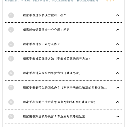
以高品质、高性能、高技术含量、高安全性能著称，备受消费者的青......
详情 >
福建省宁德市蕉城区天湖东路积家售后服务中心（需提前预约）
福建省莆田市城厢区霞林街道荔华东大道积家售后服务中心（需提前预约）
2
积家手表进水解决方案有什么？
福建省三明市三元区东乾二路积家售后服务中心（需提前预约）
福建省漳州市龙文区步港路积家售后服务中心（需提前预约）
3
积家维修保养服务中心介绍 | 积家
江苏省常州市新北区龙锦路1590号现代传媒中心5号楼10层1008室积家售后服务中心（需提前预约）
江苏省淮安市清江浦区淮海北路积家售后服务中心（需提前预约）
4
积家手表进水不走怎么办？
江苏省连云港市海州区通灌北路积家售后服务中心（需提前预约）
江苏省南京市秦淮区中山南路1号南京中心22层22-C1-C3室积家售后服务中心（需提前预约）
5
积家手表机芯保养方法（手表机芯正确保养方法）
江苏省宿迁市宿城区西湖路积家售后服务中心（需提前预约）
江苏省泰州市海陵区永定东路399号置地商务中心东塔（华润万象城）17层1706室积家售后服务中心（需提前预约）
6
积家手表进入灰尘的维护方法（处理办法）
江苏省徐州市鼓楼区淮海东路29号苏宁广场IFC国际金融中心35层3508室积家售后服务中心（需提前预约）
7
积家手表表带生锈怎么办？（积家手表去除锈迹的四种方法）
江苏省盐城市盐都区世纪大道5号盐城金融城写字楼1号楼16层1604室积家售后服务中心（需提前预约）
江苏省扬州市邗江区国展路29号星耀天地写字楼1号楼18层1803室积家售后服务中心（需提前预约）
8
积家手表走时不准应该怎么办?(走时不准的处理方法)
江苏省镇江市京口区中山东路积家售后服务中心（需提前预约）
江西省抚州市临川区赣东大道积家售后服务中心（需提前预约）
9
积家腕表刻度意外脱落？专业应对策略在这里
江西省赣州市章贡区文清路积家售后服务中心（需提前预约）