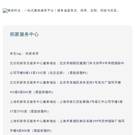
内蒙古自治区呼和浩特市玉泉区大学西街70号华润万象城写字楼（鄂尔多斯大厦）23层2326室（需提前预约）
甘肃省兰州市七里河区西津西路16号兰州中心写字楼21层2102室（需提前预约）
重庆市解放碑渝中区民权路28号英利国际金融中心写字楼20层01室（需提前预约）
黑龙江省大庆市萨尔图区会战大街积家售后服务中心（需提前预约）
积家服务中心
黑龙江省鹤岗市向阳区红军路积家售后服务中心（需提前预约）
黑龙江省黑河市爱辉区中央街积家售后服务中心（需提前预约）
黑龙江省鸡西市鸡冠区红军路积家售后服务中心（需提前预约）
本文tag：
积家保养
黑龙江省佳木斯市向阳区长安路积家售后服务中心（需提前预约）
北京积家售后服务中心
服务地址：北京市朝阳区建国门外大街甲6号华熙国际中
黑龙江省牡丹江市东安区太平路积家售后服务中心（需提前预约）
心写字楼D座11层1102室（北京总部）（需提前预约）
黑龙江省七台河市桃山区大同街积家售后服务中心（需提前预约）
北京积家售后服务中心
服务地址：北京市东城区东长安街1号东方广场写字楼
黑龙江省齐齐哈尔市龙沙区龙华路积家售后服务中心（需提前预约）
W3座6层602室（需提前预约）
黑龙江省双鸭山市尖山区新兴大街积家售后服务中心（需提前预约）
黑龙江省绥化市北林区新华街与康庄路交叉口积家售后服务中心（需提前预约）
上海积家售后服务中心
服务地址：上海市徐汇区虹桥路3号港汇中心写字楼2座
黑龙江省伊春市伊美区通河路积家售后服务中心（需提前预约）
37层3705室（需提前预约）
吉林省白城市洮北区明仁南街积家售后服务中心（需提前预约）
上海积家售后服务中心
服务地址：上海市黄浦区南京东路299号宏伊国际广场写
吉林省白山市浑江区浑江大街积家售后服务中心（需提前预约）