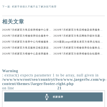
上一篇:
积家腕表走走停停解决方法推荐
辽宁省盘锦市兴隆台区石油大街积家售后服务中心（需提前预约）
下一篇:
积家手表很久不戴不走了解决技巧推荐
辽宁省铁岭市银州区南马路积家售后服务中心（需提前预约）
辽宁省营口市站前区市府路与渤海大街交叉口积家售后服务中心（需提前预约）
相关文章
辽宁省沈阳市沈河区中街路137号亨得利名表维修授权店1楼积家售后服务中心（需提前预约）
辽宁省沈阳市沈河区中街路83号亨得利名表维修授权店1楼积家售后服务中心（需提前预约）
2026年7月积家官方售后保养维修中心变动正式通知
2026年7月积家官方售后维修及保养服务网络迁址与扩张
北京市朝阳区建国门外大街甲6号华熙国际中心D座11层1102室积家售后服务中心（北京总部）（需提前预约）
2026年7月积家官方维修保养综合服务中心调整补充公告确认稿发布完毕
2026年7月积家官方售后网络升级补充最终速报（迁址及新开）
北京市东城区东长安街1号王府井东方广场W3座6层602室积家售后服务中心（需提前预约）
2026年7月积家官方保养中心与维修服务中心迁址及新开完整指南
2026最新jaeger积家名表官方保养点地址考察报告
河北省保定市竞秀区朝阳北大街北国先天下积家售后服务中心（需提前预约）
2026年7月积家官方售后服务迁移及新设最终补充公告（定稿）
2026年7月积家官方维修保养综合服务点最新动态补充最终汇总（搬迁新增）文件
2026年7月积家官方维修中心及保养服务中心迁移与增设补充速报说明最终
2026年7月积家官方保养维修综合站最终搬迁及新增服务点公示
内蒙古自治区阿拉善盟市左旗土尔扈特大街积家售后服务中心（需提前预约）
内蒙古自治区巴彦淖尔市临河区新华街积家售后服务中心（需提前预约）
内蒙古自治区包头市青山区幸福路甲3号王府井百货名表维修积家售后服务中心（需提前预约）
Warning
内蒙古自治区赤峰市红山区哈达街积家售后服务中心（需提前预约）
: extract() expects parameter 1 to be array, null given in
/www/wwwroot/seo/countryt/two/www.jaegerfw.com/wp-
内蒙古自治区鄂尔多斯市东胜区伊金霍洛街积家售后服务中心（需提前预约）
content/themes/Jaeger/footer-right.php
内蒙古自治区呼伦贝尔市海拉尔区中央街积家售后服务中心（需提前预约）
on line
21
内蒙古自治区通辽市科尔沁区明仁大街积家售后服务中心（需提前预约）
积家保养
内蒙古自治区乌海市海勃湾区人民南路积家售后服务中心（需提前预约）