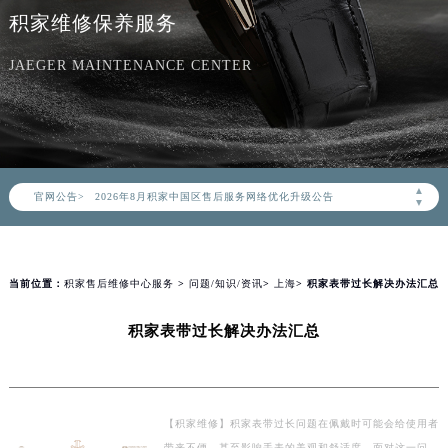
积家维修保养服务
JAEGER MAINTENANCE CENTER
2026年8月积家中国区售后服务网络优化升级公告
▲
官网公告>
2026年8月积家全国官方售后客户服务热线：400-992-0312
▼
积家官方全国统一服务热线400-992-0312，服务覆盖中国大陆、香港、澳门、台湾全部区域（非大陆需加拨“+86”）
2026年8月积家售后服务中心最新网点地址：
北京市朝阳区建国门外大街甲6号华熙国际中心写字楼D座11层1102室（北京总部）（需提前预约）
当前位置：
积家售后维修中心服务
>
问题/知识/资讯
>
上海
> 积家表带过长解决办法汇总
北京市东城区东长安街1号东方广场写字楼W3座6层602室（需提前预约）
积家表带过长解决办法汇总
天津市和平区赤峰道136号天津国际金融中心写字楼26层2603室（需提前预约）
上海市徐汇区虹桥路3号港汇中心写字楼2座37层3705室（需提前预约）
上海市黄浦区南京东路299号宏伊国际广场写字楼8层806室（需提前预约）
南京市秦淮区中山南路1号（新街口）南京中心写字楼22层C1-1室（需提前预约）
【积家维修】积家表带过长问题在佩戴时可能会给使用者