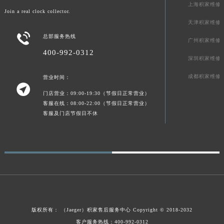
加入成为真正的钟表收藏家
澳门特别行政区大堂区议事亭前地（新马路）积家售后服务中心（需提前预约）
上海积家维修
Join a real clock collector.
澳门特别行政区风顺堂区南湾大马路积家售后服务中心（需提前预约）
天津积家维修
澳门特别行政区花地玛堂区关闸广场积家售后服务中心（需提前预约）

总部服务热线
广州积家维修
澳门特别行政区花王堂区大三巴商圈积家售后服务中心（需提前预约）
400-992-0312
澳门特别行政区嘉模堂区官也街积家售后服务中心（需提前预约）
深圳积家维修
澳门省路氹城市金光大道积家售后服务中心（需提前预约）
成都积家维修
营业时间：
澳门特别行政区望德堂区塔石广场积家售后服务中心（需提前预约）

门店营业：09:00-19:30（节假日正常营业）
福建省福州市鼓楼区五四路128-1号恒力城写字楼15层03室积家售后服务中心（需提前预约）
客服在线：08:00-22:00（节假日正常营业）
福建省厦门市思明区湖滨东路95号万象城华润大厦B座11层1104室积家售后服务中心（需提前预约）
客服及门店节假日不休
广东省潮州市潮安区新风路与潮汕路交汇处积家售后服务中心（需提前预约）
广东省广州市天河区天河路230号万菱汇国际中心A塔7层704室积家售后服务中心（需提前预约）
广东省广州市越秀区环市东路371-375号世界贸易中心大厦南塔15层1507室积家售后服务中心（需提前预约）
广东省河源市源城区越王大道积家售后服务中心（需提前预约）
广东省惠州市惠城区江北文昌一路7号华贸大厦1座30层3005室积家售后服务中心（需提前预约）
广东省江门市蓬江区广场西路积家售后服务中心（需提前预约）
版权所有：
（Jaeger）
积家售后服务中心
Copyright © 2018-2032
广东省揭阳市榕城进贤门步行街积家售后服务中心（需提前预约）