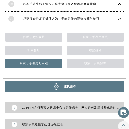
江西省吉安市吉州区井冈山大道积家售后服务中心（需提前预约）
10
积家手表生锈了解决方法大全（有效保养与修复指南）
江西省景德镇市珠山区珠山中路积家售后服务中心（需提前预约）
江西省九江市浔阳区浔阳路积家售后服务中心（需提前预约）
11
积家发条拧反了处理方法（手表维修的正确步骤与技巧）
江西省南昌市红谷滩新区红谷中大道998号绿地双子塔（中央广场）A1座办公楼14层1407室积家售后服务中心（需提前预约）
江西省萍乡市安源区萍安北大道与康庄路交叉口积家售后服务中心（需提前预约）
伯爵，更换表带
积家，手表发展史
江西省上饶市信州区滨江西路积家售后服务中心（需提前预约）
江西省新余市渝水区北湖西路积家售后服务中心（需提前预约）
积家售后
积家维修
江西省宜春市袁州区中山中路积家售后服务中心（需提前预约）
积家，手表走时不准
积家，手表保养
江西省鹰潭市月湖区胜利东路积家售后服务中心（需提前预约）
山东省德州市德城区东风中路积家售后服务中心（需提前预约）
山东省东营市东营区济南路积家售后服务中心（需提前预约）
随机推荐
山东省济南市历下区经十路11111号华润中心写字楼（万象城）15层1508室积家售后服务中心（需提前预约）
山东省济宁市任城区太白楼路积家售后服务中心（需提前预约）
山东省莱芜市文化南路8号银座商城名表维修一楼名表维修积家售后服务中心（需提前预约）

1
2026年6月积家官方售后中心（维修保养）网点迁移及新设补充最终确认文本
山东省临沂市兰山区解放路积家售后服务中心（需提前预约）

山东省日照市东港区烟台路积家售后服务中心（需提前预约）
2
积家手表走慢了处理办法汇总