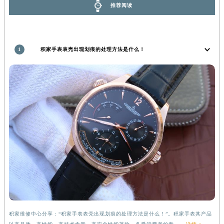
安徽省蚌埠市蚌山区淮河路积家售后服务中心（需提前预约）
推荐阅读
安徽省亳州市谯城区魏武大道积家售后服务中心（需提前预约）
安徽省池州市贵池区长江路积家售后服务中心（需提前预约）
安徽省滁州市琅琊区南谯北路积家售后服务中心（需提前预约）
1
积家手表表壳出现划痕的处理方法是什么！
安徽省阜阳市颍州区颍州北路积家售后服务中心（需提前预约）
安徽省淮北市相山区淮海路积家售后服务中心（需提前预约）
安徽省淮南市田家庵区国庆中路积家售后服务中心（需提前预约）
安徽省黄山市屯溪区黄山西路积家售后服务中心（需提前预约）
安徽省六安市金安区解放中路积家售后服务中心（需提前预约）
安徽省马鞍山市雨山区湖南西路积家售后服务中心（需提前预约）
安徽省宿州市埇桥区人民中路积家售后服务中心（需提前预约）
安徽省铜陵市铜官区石城大道积家售后服务中心（需提前预约）
安徽省芜湖市镜湖区中山路步行街积家售后服务中心（需提前预约）
安徽省宣城市宣州区叠嶂西路积家售后服务中心（需提前预约）
福建省龙岩市新罗区九一南路积家售后服务中心（需提前预约）
福建省南平市建阳区人民西路积家售后服务中心（需提前预约）
积家维修中心分享：“积家手表表壳出现划痕的处理方法是什么！”。积家手表其产品