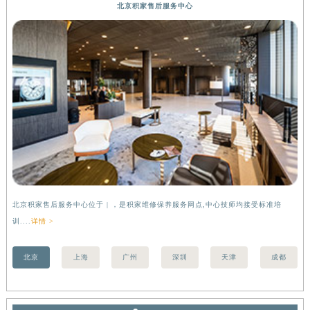
内蒙古自治区乌兰察布市集宁区恩和大街积家售后服务中心（需提前预约）
北京积家售后服务中心
内蒙古自治区锡林郭勒盟市锡林浩特市光明街与额尔敦路交叉口积家售后服务中心（需提前预约）
内蒙古自治区兴安盟市乌兰浩特市兴安大街积家售后服务中心（需提前预约）
山西省大同市平城区迎宾街积家售后服务中心（需提前预约）
山西省晋城市城区黄华街积家售后服务中心（需提前预约）
山西省晋中市榆次区顺城街积家售后服务中心（需提前预约）
山西省临汾市尧都区解放路积家售后服务中心（需提前预约）
山西省吕梁市离石区永宁中路与建设街交叉口积家售后服务中心（需提前预约）
山西省朔州市朔城区怡西路与鄯阳西街交汇处积家售后服务中心（需提前预约）
山西省忻州市忻府区和平东街与七一南路交叉口积家售后服务中心（需提前预约）
山西省阳泉市郊区平阳东街与新城大道交叉口积家售后服务中心（需提前预约）
北京积家售后服务中心位于 | ，是积家维修保养服务网点,中心技师均接受标准培
上
山西省运城市盐湖区河东街积家售后服务中心（需提前预约）
训....
详情 >
训..
山西省长治市潞州区英雄中路积家售后服务中心（需提前预约）
山西省太原市迎泽区迎泽街道解放路15号亨得利名表维修授权店3楼积家售后服务中心（需提前预约）
北京
上海
广州
深圳
天津
成都
天津市和平区赤峰道136号天津国际金融中心26层2603室积家售后服务中心（需提前预约）
安徽省安庆市迎江区人民路积家售后服务中心（需提前预约）