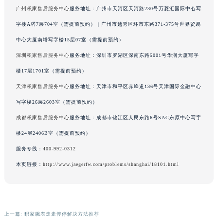
字楼8层806室（需提前预约）
吉林省吉林市船营区河南街积家售后服务中心（需提前预约）
广州积家售后服务中心
服务地址：广州市天河区天河路230号万菱汇国际中心写
吉林省辽源市龙山区人民大街积家售后服务中心（需提前预约）
字楼A塔7层704室（需提前预约） | 广州市越秀区环市东路371-375号世界贸易
吉林省梅河口市新华街道梅河大街积家售后服务中心（需提前预约）
中心大厦南塔写字楼15层07室（需提前预约）
吉林省四平市铁东区紫气大路与南九经街交汇处积家售后服务中心（需提前预约）
吉林省松原市宁江区五环大街积家售后服务中心（需提前预约）
深圳积家售后服务中心
服务地址：深圳市罗湖区深南东路5001号华润大厦写字
吉林省通化市东昌区环通乡江南大街积家售后服务中心（需提前预约）
楼17层1701室（需提前预约）
吉林省延边市延吉市解放路积家售后服务中心（需提前预约）
天津积家售后服务中心
服务地址：天津市和平区赤峰道136号天津国际金融中心
辽宁省鞍山市铁东区站前街积家售后服务中心（需提前预约）
写字楼26层2603室（需提前预约）
辽宁省本溪市平山区胜利路积家售后服务中心（需提前预约）
成都积家售后服务中心
服务地址：成都市锦江区人民东路6号SAC东原中心写字
辽宁省朝阳市双塔区新华路积家售后服务中心（需提前预约）
楼24层2406B室（需提前预约）
辽宁省丹东市振兴区七经街积家售后服务中心（需提前预约）
服务专线：
400-992-0312
辽宁省抚顺市新抚区东一路积家售后服务中心（需提前预约）
辽宁省阜新市海州区解放大街积家售后服务中心（需提前预约）
本页链接：
http://www.jaegerfw.com/problems/shanghai/18101.html
辽宁省葫芦岛市连山区中央路积家售后服务中心（需提前预约）
辽宁省锦州市古塔区中央大街积家售后服务中心（需提前预约）
辽宁省辽阳市白塔区新运大街积家售后服务中心（需提前预约）