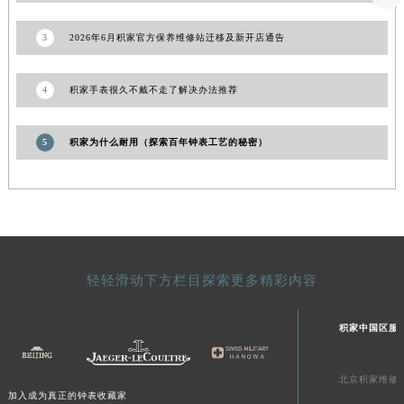
山东省泰安市泰山区财源街道泰山大街积家售后服务中心（需提前预约）
山东省威海市环翠区新威海路89号振华商厦一楼名表维修积家售后服务中心（需提前预约）
3
2026年6月积家官方保养维修站迁移及新开店通告
山东省潍坊市奎文区东风东街积家售后服务中心（需提前预约）
山东省枣庄市滕州市北辛路与善国路交叉口积家售后服务中心（需提前预约）
4
积家手表很久不戴不走了解决办法推荐
山东省淄博市张店区金晶大道积家售后服务中心（需提前预约）
上海市黄浦区南京东路299号宏伊国际广场写字楼8层806室积家售后服务中心（需提前预约）
5
积家为什么耐用（探索百年钟表工艺的秘密）
上海市徐汇区虹桥路3号港汇中心2座37层3705室积家售后服务中心（需提前预约）
浙江省杭州市上城区钱江路1366号华润大厦A座5层503-5室积家售后服务中心（需提前预约）
浙江省湖州市吴兴区劳动路积家售后服务中心（需提前预约）
浙江省嘉兴市南湖区广益路705号嘉兴世界贸易中心A座13层1304室积家售后服务中心（需提前预约）
浙江省金华市金东区东市南街777号金华万达广场4号楼22楼2209室积家售后服务中心（需提前预约）
轻轻滑动下方栏目探索更多精彩内容
浙江省丽水市莲都区解放街积家售后服务中心（需提前预约）
浙江省宁波市江北区大闸南路500号来福士广场办公楼20层2009室积家售后服务中心（需提前预约）
积家中国区服
浙江省衢州市柯城区上街积家售后服务中心（需提前预约）
浙江省绍兴市越城区胜利东路379号世茂天际中心写字楼8层805室积家售后服务中心（需提前预约）
北京积家维修
浙江省舟山市定海区解放东路积家售后服务中心（需提前预约）