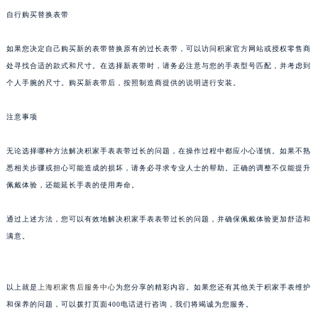
南通市崇川区工农路57号圆融广场写字楼16层1603室（需提前预约）
自行购买替换表带
苏州市苏州工业园区星港街199号苏州中心办公楼C座22层08室（需提前预约）
武汉市江汉区解放大道686号世界贸易大厦38层09室（需提前预约）
如果您决定自己购买新的表带替换原有的过长表带，可以访问积家官方网站或授权零售商
南宁市青秀区金湖路59号地王大厦12楼1224室（需提前预约）
处寻找合适的款式和尺寸。在选择新表带时，请务必注意与您的手表型号匹配，并考虑到
合肥市蜀山区潜山路111号万象城华润大厦B座12楼03室（需提前预约）
个人手腕的尺寸。购买新表带后，按照制造商提供的说明进行安装。
泉州市丰泽区宝洲路729号浦西万达中心写字楼A座7楼709室（需提前预约）
注意事项
青岛市南区山东路6号华润大厦B座22层04室（需提前预约）
烟台市芝罘区胜利路139号万达金融中心A座907室（需提前预约）
无论选择哪种方法解决积家手表表带过长的问题，在操作过程中都应小心谨慎。如果不熟
长春市朝阳区西安大路727号中银大厦A座(旺进大厦)18层09室（需提前预约）
悉相关步骤或担心可能造成的损坏，请务必寻求专业人士的帮助。正确的调整不仅能提升
贵阳市南明区都司高架桥路33号亨特国际金融中心14楼14D（需提前预约）
佩戴体验，还能延长手表的使用寿命。
昆明市盘龙区北京路928号同德昆明广场写字楼10层06室（需提前预约）
通过上述方法，您可以有效地解决积家手表表带过长的问题，并确保佩戴体验更加舒适和
石家庄市长安区中山东路39号勒泰中心写字楼B座13层07室（需提前预约）
满意。
西安市碑林区南关正街88号华侨城长安国际中心E座6楼10室（需提前预约）
海口市龙华区金贸东路5号海口华润大厦B座17层1707室（需提前预约）
唐山市路南区新华东道100号万达广场写字楼A座10层1002室（需提前预约）
以上就是
上海积家售后服务中心
为您分享的精彩内容。如果您还有其他关于积家手表维护
台州市椒江区东海大道1800号腾达中心东1幢20楼2002室（需提前预约）
和保养的问题，可以拨打页面400电话进行咨询，我们将竭诚为您服务。