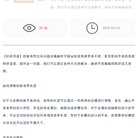
带来不便，甚至影响手表的美观和舒适度。面对这一问
常州市新北区龙锦路1590号现代传媒中心写字楼5号楼10层1008室（需提前预约）
题，我们可以通过多种方法来解决，确保手表佩戴得既舒
徐州市鼓楼区淮海东路29号苏宁广场IFC国际金融中心写字楼35层3508室（需提前预约）
适又美观。 如何调整积家表带长度 对于大多数积家手
扬州市邗江区国展路29号星耀天地写字楼1号楼18层1803室（需提前预约）
表…

盐城市盐都区世纪大道5号盐城金融城写字楼1号楼16层1604室（需提前预约）
93 次
2026-04-23
泰州市海陵区永定东路399号置地商务中心东塔写字楼（华润万象城）17层1706室（需提前预约）
宁波市江北区大闸南路500号来福士广场办公楼20层2009室（需提前预约）
杭州市上城区钱江路1366号华润大厦写字楼A座5层503-5室（需提前预约）
【
积家维修
】积家表带过长问题在佩戴时可能会给使用者带来不便，甚至影响手表的美观
金华市金东区东市南街777号金华万达广场写字楼4号楼22层2209室（需提前预约）
和舒适度。面对这一问题，我们可以通过多种方法来解决，确保手表佩戴得既舒适又美
绍兴市越城区胜利东路379号世茂天际中心写字楼8层805室（需提前预约）
观。
嘉兴市南湖区广益路705号嘉兴世界贸易中心写字楼A座13层1304室（需提前预约）
如何调整积家表带长度
南昌市红谷滩新区红谷中大道998号绿地双子塔（中央广场）A1座办公楼14层07室（需提前预约）
济南市历下区经十路11111号华润中心写字楼（万象城）15层1508室（需提前预约）
对于大多数积家手表来说，表带的长度可以通过一些简单的步骤进行调整。首先，确认手
广州市天河区天河路230号万菱汇国际中心写字楼A塔7层704室（需提前预约）
表表带的设计类型，常见的有金属扣、磁吸扣或折叠扣等。对于金属扣或磁吸扣设计的手
广州市越秀区环市东路371-375号世界贸易中心大厦南塔写字楼15层07室（需提前预约）
表，可以尝试轻轻拉开扣环来增加表带长度；而对于折叠扣设计的手表，则需要将折叠部
深圳市罗湖区深南东路5001号华润大厦写字楼17层1701室（需提前预约）
分适当拉开以适应手腕尺寸。
惠州市惠城区江北文昌一路7号华贸大厦写字楼1座30层05室（需提前预约）