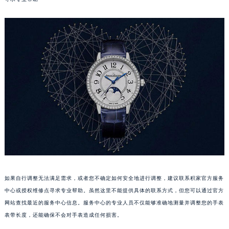
寻求专业帮助
厦门市思明区湖滨东路95号华润大厦写字楼B座11层1104室（需提前预约）
福州市鼓楼区五四路128-1号恒力城写字楼15层03室（需提前预约）
成都市锦江区人民东路6号SAC东原中心写字楼24层2406B室（需提前预约）
重庆市江北区观音桥步行街2号融恒时代广场写字楼9层902室（需提前预约）
长沙市芙蓉区定王台街道建湘路393号世茂环球金融中心写字楼（芙蓉广场）10层13室（需提前预约）
郑州市二七区铭功路10号华润大厦写字楼29层2905室（需提前预约）
太原市迎泽区解放路15号亨得利名表服务中心（品牌授权店）3层整层（需提前预约）
沈阳市沈河区中街路137号亨得利名表服务中心（品牌授权店）1层整层（需提前预约）
沈阳市沈河区中街路83号亨得利名表服务中心（品牌授权店）1层整层（需提前预约）
乌鲁木齐市天山区红山路26号时代广场（CCMALL）C座17层17-B（需提前预约）
温州市鹿城区锦绣路1067号置信广场10层1015室（需提前预约）
哈尔滨市道里区友谊西路600号富力中心T2座写字楼29层03室（需提前预约）
大连市中山区人民路15号国际金融大厦7层G室（需提前预约）
如果自行调整无法满足需求，或者您不确定如何安全地进行调整，建议联系积家官方服务
佛山市禅城区季华五路57号万科金融中心C座12层1205室（需提前预约）
中心或授权维修点寻求专业帮助。虽然这里不能提供具体的联系方式，但您可以通过官方
东莞市东城街道鸿福东路1号民盈国贸中心T1写字楼9层907室（需提前预约）
网站查找最近的服务中心信息。服务中心的专业人员不仅能够准确地测量并调整您的手表
表带长度，还能确保不会对手表造成任何损害。
无锡市梁溪区人民中路139号恒隆广场写字楼1座11层1104室（需提前预约）