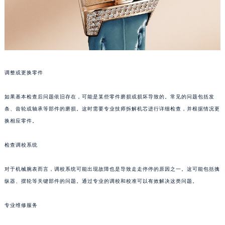
南宁市青秀区金湖路59号地王大厦12楼1224室（需提前预约）
合肥市蜀山区潜山路111号万象城华润大厦B座12楼03室（需提前预约）
泉州市丰泽区宝洲路729号浦西万达中心写字楼A座7楼709室（需提前预约）
青岛市南区山东路6号华润大厦B座22层04室（需提前预约）
烟台市芝罘区胜利路139号万达金融中心A座907室（需提前预约）
调整或更换零件
长春市朝阳区西安大路727号中银大厦A座(旺进大厦)18层09室（需提前预约）
贵阳市南明区都司高架桥路33号亨特国际金融中心14楼14D（需提前预约）
如果基本检查后问题依旧存在，可能是某些零件磨损或损坏导致的。常见的问题包括发
昆明市盘龙区北京路928号同德昆明广场写字楼10层06室（需提前预约）
条、齿轮或轴承等部件的磨损。这时需要专业技师拆解机芯进行详细检查，并根据情况更
石家庄市长安区中山东路39号勒泰中心写字楼B座13层07室（需提前预约）
换相应零件。
西安市碑林区南关正街88号华侨城长安国际中心E座6楼10室（需提前预约）
检查调校系统
海口市龙华区金贸东路5号海口华润大厦B座17层1707室（需提前预约）
唐山市路南区新华东道100号万达广场写字楼A座10层1002室（需提前预约）
对于机械腕表而言，调校系统可能出现故障也是导致走走停停的原因之一。这可能包括擒
台州市椒江区东海大道1800号腾达中心东1幢20楼2002室（需提前预约）
纵器、摆轮等关键部件的问题。通过专业的调校和校准可以有效解决这类问题。
内蒙古自治区呼和浩特市玉泉区大学西街70号华润万象城写字楼（鄂尔多斯大厦）23层2326室（需提前预约）
甘肃省兰州市七里河区西津西路16号兰州中心写字楼21层2102室（需提前预约）
专业维修服务
重庆市解放碑渝中区民权路28号英利国际金融中心写字楼20层01室（需提前预约）