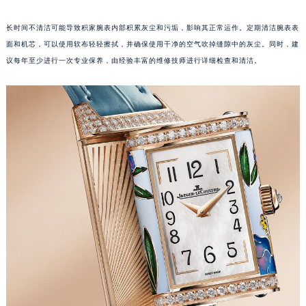
重庆市江北区观音桥步行街2号融恒时代广场写字楼9层902室（需提前预约）
长时间不清洁可能导致积家腕表内部积累灰尘和污垢，影响其正常运作。定期清洁腕表表
长沙市芙蓉区定王台街道建湘路393号世茂环球金融中心写字楼（芙蓉广场）10层13室（需提前预约）
面和机芯，可以使用软布轻轻擦拭，并确保使用干净的空气吹掉缝隙中的灰尘。同时，建
郑州市二七区铭功路10号华润大厦写字楼29层2905室（需提前预约）
议每年至少进行一次专业保养，由经验丰富的维修技师进行详细检查和清洁。
太原市迎泽区解放路15号亨得利名表服务中心（品牌授权店）3层整层（需提前预约）
沈阳市沈河区中街路137号亨得利名表服务中心（品牌授权店）1层整层（需提前预约）
沈阳市沈河区中街路83号亨得利名表服务中心（品牌授权店）1层整层（需提前预约）
乌鲁木齐市天山区红山路26号时代广场（CCMALL）C座17层17-B（需提前预约）
温州市鹿城区锦绣路1067号置信广场10层1015室（需提前预约）
哈尔滨市道里区友谊西路600号富力中心T2座写字楼29层03室（需提前预约）
大连市中山区人民路15号国际金融大厦7层G室（需提前预约）
佛山市禅城区季华五路57号万科金融中心C座12层1205室（需提前预约）
东莞市东城街道鸿福东路1号民盈国贸中心T1写字楼9层907室（需提前预约）
无锡市梁溪区人民中路139号恒隆广场写字楼1座11层1104室（需提前预约）
南通市崇川区工农路57号圆融广场写字楼16层1603室（需提前预约）
苏州市苏州工业园区星港街199号苏州中心办公楼C座22层08室（需提前预约）
武汉市江汉区解放大道686号世界贸易大厦38层09室（需提前预约）