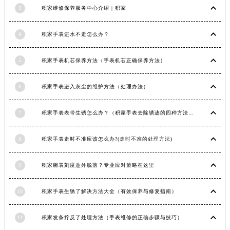
3
积家维修保养服务中心介绍 | 积家
江西省南昌市红谷滩新区红谷中大道998号绿地双子塔（中央广场）A1座办公楼14层1407室积家售后服务中心（需提前预约）
江西省萍乡市安源区萍安北大道与康庄路交叉口积家售后服务中心（需提前预约）
4
积家手表进水不走怎么办？
江西省上饶市信州区滨江西路积家售后服务中心（需提前预约）
江西省新余市渝水区北湖西路积家售后服务中心（需提前预约）
5
积家手表机芯保养方法（手表机芯正确保养方法）
江西省宜春市袁州区中山中路积家售后服务中心（需提前预约）
江西省鹰潭市月湖区胜利东路积家售后服务中心（需提前预约）
6
积家手表进入灰尘的维护方法（处理办法）
山东省德州市德城区东风中路积家售后服务中心（需提前预约）
山东省东营市东营区济南路积家售后服务中心（需提前预约）
7
积家手表表带生锈怎么办？（积家手表去除锈迹的四种方法）
山东省济南市历下区经十路11111号华润中心写字楼（万象城）15层1508室积家售后服务中心（需提前预约）
山东省济宁市任城区太白楼路积家售后服务中心（需提前预约）
8
积家手表走时不准应该怎么办?(走时不准的处理方法)
山东省莱芜市文化南路8号银座商城名表维修一楼名表维修积家售后服务中心（需提前预约）
9
积家腕表刻度意外脱落？专业应对策略在这里
山东省临沂市兰山区解放路积家售后服务中心（需提前预约）
山东省日照市东港区烟台路积家售后服务中心（需提前预约）
10
积家手表生锈了解决方法大全（有效保养与修复指南）
山东省泰安市泰山区财源街道泰山大街积家售后服务中心（需提前预约）
山东省威海市环翠区新威海路89号振华商厦一楼名表维修积家售后服务中心（需提前预约）
11
积家发条拧反了处理方法（手表维修的正确步骤与技巧）
山东省潍坊市奎文区东风东街积家售后服务中心（需提前预约）