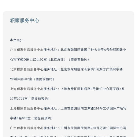
吉林省四平市铁东区紫气大路与南九经街交汇处积家售后服务中心（需提前预约）
吉林省松原市宁江区五环大街积家售后服务中心（需提前预约）
积家服务中心
吉林省通化市东昌区环通乡江南大街积家售后服务中心（需提前预约）
吉林省延边市延吉市解放路积家售后服务中心（需提前预约）
辽宁省鞍山市铁东区站前街积家售后服务中心（需提前预约）
本文tag：
辽宁省本溪市平山区胜利路积家售后服务中心（需提前预约）
北京积家售后服务中心
服务地址：北京市朝阳区建国门外大街甲6号华熙国际中
辽宁省朝阳市双塔区新华路积家售后服务中心（需提前预约）
心写字楼D座11层1102室（北京总部）（需提前预约）
辽宁省丹东市振兴区七经街积家售后服务中心（需提前预约）
北京积家售后服务中心
服务地址：北京市东城区东长安街1号东方广场写字楼
辽宁省抚顺市新抚区东一路积家售后服务中心（需提前预约）
W3座6层602室（需提前预约）
辽宁省阜新市海州区解放大街积家售后服务中心（需提前预约）
上海积家售后服务中心
服务地址：上海市徐汇区虹桥路3号港汇中心写字楼2座
辽宁省葫芦岛市连山区中央路积家售后服务中心（需提前预约）
37层3705室（需提前预约）
辽宁省锦州市古塔区中央大街积家售后服务中心（需提前预约）
辽宁省辽阳市白塔区新运大街积家售后服务中心（需提前预约）
上海积家售后服务中心
服务地址：上海市黄浦区南京东路299号宏伊国际广场写
辽宁省盘锦市兴隆台区石油大街积家售后服务中心（需提前预约）
字楼8层806室（需提前预约）
辽宁省铁岭市银州区南马路积家售后服务中心（需提前预约）
广州积家售后服务中心
服务地址：广州市天河区天河路230号万菱汇国际中心写
辽宁省营口市站前区市府路与渤海大街交叉口积家售后服务中心（需提前预约）