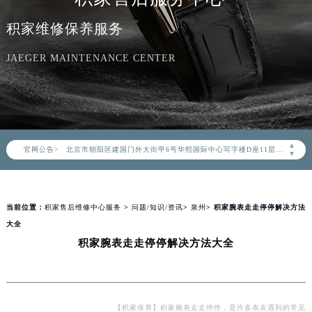
积家维修保养服务
JAEGER MAINTENANCE CENTER
2026年8月积家中国区售后服务网络优化升级公告
2026年8月积家全国官方售后客户服务热线：400-992-0312
积家官方全国统一服务热线400-992-0312，服务覆盖中国大陆、香港、澳门、台湾全部区域（非大陆需加拨“+86”）
2026年8月积家售后服务中心最新网点地址：
▲
北京市朝阳区建国门外大街甲6号华熙国际中心写字楼D座11层1102室（北京总部）（需提前预约）
官网公告>
▼
北京市东城区东长安街1号东方广场写字楼W3座6层602室（需提前预约）
天津市和平区赤峰道136号天津国际金融中心写字楼26层2603室（需提前预约）
上海市徐汇区虹桥路3号港汇中心写字楼2座37层3705室（需提前预约）
当前位置：
积家售后维修中心服务
>
问题/知识/资讯
>
泉州
> 积家腕表走走停停解决方法
大全
上海市黄浦区南京东路299号宏伊国际广场写字楼8层806室（需提前预约）
积家腕表走走停停解决方法大全
南京市秦淮区中山南路1号（新街口）南京中心写字楼22层C1-1室（需提前预约）
常州市新北区龙锦路1590号现代传媒中心写字楼5号楼10层1008室（需提前预约）
徐州市鼓楼区淮海东路29号苏宁广场IFC国际金融中心写字楼35层3508室（需提前预约）
扬州市邗江区国展路29号星耀天地写字楼1号楼18层1803室（需提前预约）
【积家保养】积家腕表走走停停，是许多表友遇到的常见