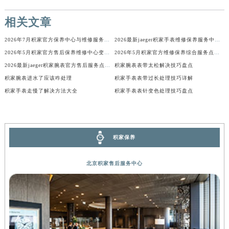
山西省大同市平城区迎宾街积家售后服务中心（需提前预约）
相关文章
山西省晋城市城区黄华街积家售后服务中心（需提前预约）
山西省晋中市榆次区顺城街积家售后服务中心（需提前预约）
2026年7月积家官方保养中心与维修服务中心迁址及新开补充完整指南发布
2026最新jaeger积家手表维修保养服务中心地址调研报告
山西省临汾市尧都区解放路积家售后服务中心（需提前预约）
2026年5月积家官方售后保养维修中心变动正式文件
2026年5月积家官方维修保养综合服务点最终动态汇总（搬迁+新增）最终版
2026最新jaeger积家腕表官方售后服务点地址调研报告
积家腕表表带太松解决技巧盘点
山西省吕梁市离石区永宁中路与建设街交叉口积家售后服务中心（需提前预约）
积家腕表进水了应该咋处理
积家手表表带过长处理技巧详解
山西省朔州市朔城区怡西路与鄯阳西街交汇处积家售后服务中心（需提前预约）
积家手表走慢了解决方法大全
积家手表表针变色处理技巧盘点
山西省忻州市忻府区和平东街与七一南路交叉口积家售后服务中心（需提前预约）
山西省阳泉市郊区平阳东街与新城大道交叉口积家售后服务中心（需提前预约）
山西省运城市盐湖区河东街积家售后服务中心（需提前预约）
山西省长治市潞州区英雄中路积家售后服务中心（需提前预约）
积家保养
山西省太原市迎泽区迎泽街道解放路15号亨得利名表维修授权店3楼积家售后服务中心（需提前预约）
北京积家售后服务中心
天津市和平区赤峰道136号天津国际金融中心26层2603室积家售后服务中心（需提前预约）
安徽省安庆市迎江区人民路积家售后服务中心（需提前预约）
安徽省蚌埠市蚌山区淮河路积家售后服务中心（需提前预约）
安徽省亳州市谯城区魏武大道积家售后服务中心（需提前预约）
安徽省池州市贵池区长江路积家售后服务中心（需提前预约）