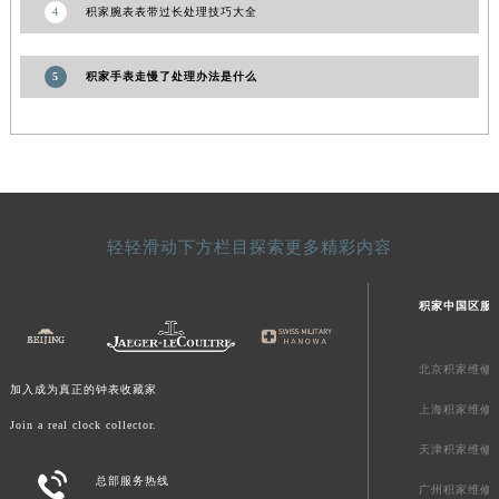
4
积家腕表表带过长处理技巧大全
澳门特别行政区花王堂区大三巴商圈积家售后服务中心（需提前预约）
澳门特别行政区嘉模堂区官也街积家售后服务中心（需提前预约）
5
积家手表走慢了处理办法是什么
澳门省路氹城市金光大道积家售后服务中心（需提前预约）
澳门特别行政区望德堂区塔石广场积家售后服务中心（需提前预约）
福建省福州市鼓楼区五四路128-1号恒力城写字楼15层03室积家售后服务中心（需提前预约）
福建省厦门市思明区湖滨东路95号万象城华润大厦B座11层1104室积家售后服务中心（需提前预约）
广东省潮州市潮安区新风路与潮汕路交汇处积家售后服务中心（需提前预约）
广东省广州市天河区天河路230号万菱汇国际中心A塔7层704室积家售后服务中心（需提前预约）
轻轻滑动下方栏目探索更多精彩内容
广东省广州市越秀区环市东路371-375号世界贸易中心大厦南塔15层1507室积家售后服务中心（需提前预约）
广东省河源市源城区越王大道积家售后服务中心（需提前预约）
积家中国区服
广东省惠州市惠城区江北文昌一路7号华贸大厦1座30层3005室积家售后服务中心（需提前预约）
广东省江门市蓬江区广场西路积家售后服务中心（需提前预约）
北京积家维修
加入成为真正的钟表收藏家
广东省揭阳市榕城进贤门步行街积家售后服务中心（需提前预约）
上海积家维修
广东省茂名市电白区水东街道迎宾大道积家售后服务中心（需提前预约）
Join a real clock collector.
天津积家维修
广东省梅州市梅江区金燕大道积家售后服务中心（需提前预约）

总部服务热线
广东省清远市清城区湖西路积家售后服务中心（需提前预约）
广州积家维修