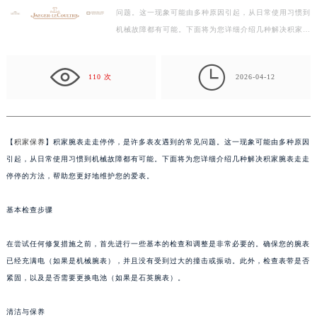
盐城市盐都区世纪大道5号盐城金融城写字楼1号楼16层1604室（需提前预约）
问题。这一现象可能由多种原因引起，从日常使用习惯到
机械故障都有可能。下面将为您详细介绍几种解决积家腕
泰州市海陵区永定东路399号置地商务中心东塔写字楼（华润万象城）17层1706室（需提前预约）
表走走停停的方法，帮助您更好地维护您的爱表。 基…
宁波市江北区大闸南路500号来福士广场办公楼20层2009室（需提前预约）

杭州市上城区钱江路1366号华润大厦写字楼A座5层503-5室（需提前预约）
110 次
2026-04-12
金华市金东区东市南街777号金华万达广场写字楼4号楼22层2209室（需提前预约）
绍兴市越城区胜利东路379号世茂天际中心写字楼8层805室（需提前预约）
嘉兴市南湖区广益路705号嘉兴世界贸易中心写字楼A座13层1304室（需提前预约）
【
积家保养
】积家腕表走走停停，是许多表友遇到的常见问题。这一现象可能由多种原因
南昌市红谷滩新区红谷中大道998号绿地双子塔（中央广场）A1座办公楼14层07室（需提前预约）
引起，从日常使用习惯到机械故障都有可能。下面将为您详细介绍几种解决积家腕表走走
济南市历下区经十路11111号华润中心写字楼（万象城）15层1508室（需提前预约）
停停的方法，帮助您更好地维护您的爱表。
广州市天河区天河路230号万菱汇国际中心写字楼A塔7层704室（需提前预约）
广州市越秀区环市东路371-375号世界贸易中心大厦南塔写字楼15层07室（需提前预约）
基本检查步骤
深圳市罗湖区深南东路5001号华润大厦写字楼17层1701室（需提前预约）
在尝试任何修复措施之前，首先进行一些基本的检查和调整是非常必要的。确保您的腕表
惠州市惠城区江北文昌一路7号华贸大厦写字楼1座30层05室（需提前预约）
已经充满电（如果是机械腕表），并且没有受到过大的撞击或振动。此外，检查表带是否
厦门市思明区湖滨东路95号华润大厦写字楼B座11层1104室（需提前预约）
紧固，以及是否需要更换电池（如果是石英腕表）。
福州市鼓楼区五四路128-1号恒力城写字楼15层03室（需提前预约）
成都市锦江区人民东路6号SAC东原中心写字楼24层2406B室（需提前预约）
清洁与保养