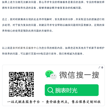
如果上述方法都无法解决问题，那么寻求专业的维修服务是最后的选择。专业的维修技师
黑龙江省大庆市萨尔图区会战大街积家售后服务中心（需提前预约）
拥有丰富的经验和先进的设备，能够准确诊断并修复复杂的机械问题。
黑龙江省鹤岗市向阳区红军路积家售后服务中心（需提前预约）
黑龙江省黑河市爱辉区中央街积家售后服务中心（需提前预约）
总之，面对积家腕表出现的走走停停现象时，首先要保持冷静，并采取适当的措施进行初
黑龙江省鸡西市鸡冠区红军路积家售后服务中心（需提前预约）
步处理。对于较为复杂的问题，则建议寻求专业帮助以确保问题得到妥善解决。定期的保
黑龙江省佳木斯市向阳区长安路积家售后服务中心（需提前预约）
养和细心的使用是预防此类问题的关键所在。
黑龙江省牡丹江市东安区太平路积家售后服务中心（需提前预约）
黑龙江省七台河市桃山区大同街积家售后服务中心（需提前预约）
以上就是
泉州积家售后服务中心
为您分享的精彩内容。如果您还有其他关于积家手表维护
黑龙江省齐齐哈尔市龙沙区龙华路积家售后服务中心（需提前预约）
和保养的问题，可以拨打页面400电话进行咨询，我们将竭诚为您服务。
黑龙江省双鸭山市尖山区新兴大街积家售后服务中心（需提前预约）
黑龙江省绥化市北林区新华街与康庄路交叉口积家售后服务中心（需提前预约）
黑龙江省伊春市伊美区通河路积家售后服务中心（需提前预约）
吉林省白城市洮北区明仁南街积家售后服务中心（需提前预约）
吉林省白山市浑江区浑江大街积家售后服务中心（需提前预约）
吉林省吉林市船营区河南街积家售后服务中心（需提前预约）
吉林省辽源市龙山区人民大街积家售后服务中心（需提前预约）
吉林省梅河口市新华街道梅河大街积家售后服务中心（需提前预约）