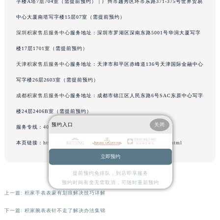
字楼A塔7层704室（需提前预约） | 广州市越秀区环市东路371-375号世界贸易
辽宁省沈阳市沈河区中街路137号亨得利名表维修授权店1楼积家售后服务中心（需提前预约）
中心大厦南塔写字楼15层07室（需提前预约）
辽宁省沈阳市沈河区中街路83号亨得利名表维修授权店1楼积家售后服务中心（需提前预约）
深圳积家售后服务中心
服务地址：深圳市罗湖区深南东路5001号华润大厦写字
北京市朝阳区建国门外大街甲6号华熙国际中心D座11层1102室积家售后服务中心（北京总部）（需提前预约）
楼17层1701室（需提前预约）
北京市东城区东长安街1号王府井东方广场W3座6层602室积家售后服务中心（需提前预约）
河北省保定市竞秀区朝阳北大街北国先天下积家售后服务中心（需提前预约）
天津积家售后服务中心
服务地址：天津市和平区赤峰道136号天津国际金融中心
内蒙古自治区阿拉善盟市左旗土尔扈特大街积家售后服务中心（需提前预约）
写字楼26层2603室（需提前预约）
内蒙古自治区巴彦淖尔市临河区新华街积家售后服务中心（需提前预约）
成都积家售后服务中心
服务地址：成都市锦江区人民东路6号SAC东原中心写字
内蒙古自治区包头市青山区幸福路甲3号王府井百货名表维修积家售后服务中心（需提前预约）
楼24层2406B室（需提前预约）
内蒙古自治区赤峰市红山区哈达街积家售后服务中心（需提前预约）
预约入口
关闭
服务专线：
400-992-0312
内蒙古自治区鄂尔多斯市东胜区伊金霍洛街积家售后服务中心（需提前预约）
本页链接：
http://www.jaegerfw.com/problems/quanzhou/17623.html
内蒙古自治区呼伦贝尔市海拉尔区中央街积家售后服务中心（需提前预约）
立即预约
内蒙古自治区通辽市科尔沁区明仁大街积家售后服务中心（需提前预约）
内蒙古自治区乌海市海勃湾区人民南路积家售后服务中心（需提前预约）
提前预约免排队，到店即享服务
预约时间有变无需取消，可随时重新预约
内蒙古自治区乌兰察布市集宁区恩和大街积家售后服务中心（需提前预约）
上一篇:
积家手表表蒙有划痕解决技巧详解
内蒙古自治区锡林郭勒盟市锡林浩特市光明街与额尔敦路交叉口积家售后服务中心（需提前预约）
下一篇:
积家腕表表针不走了解决办法集锦
内蒙古自治区兴安盟市乌兰浩特市兴安大街积家售后服务中心（需提前预约）