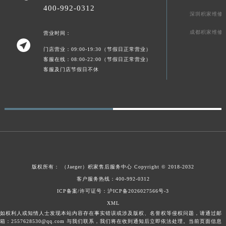
400-992-0312
广东省汕头市龙湖区长平路积家售后服务中心（需提前预约）
深圳积家维修
广东省汕尾市城区香洲街道园林社区翠园街积家售后服务中心（需提前预约）
成都积家维修
营业时间：
广东省韶关市武江区芙蓉新区与老城中心交汇处积家售后服务中心（需提前预约）

门店营业：09:00-19:30（节假日正常营业）
广东省深圳市罗湖区深南东路5001号华润大厦17层1701室积家售后服务中心（需提前预约）
客服在线：08:00-22:00（节假日正常营业）
广东省阳江市江城区东风一路积家售后服务中心（需提前预约）
客服及门店节假日不休
广东省云浮市云城区金山路积家售后服务中心（需提前预约）
广东省湛江市赤坎区观海北路积家售后服务中心（需提前预约）
广东省肇庆市端州区信安大道与砚都大道交汇处积家售后服务中心（需提前预约）
广西壮族自治区百色市右江区中山二路积家售后服务中心（需提前预约）
广西壮族自治区北海市海城区北京路积家售后服务中心（需提前预约）
广西壮族自治区崇左市江州区石景林街道友谊大道与丽川路交汇处积家售后服务中心（需提前预约）
广西壮族自治区防城港市港口区金花茶大道积家售后服务中心（需提前预约）
版权所有：
（Jaeger）
积家售后服务中心
Copyright © 2018-2032
广西壮族自治区贵港市港北区港城街道布山大道与仙衣路交叉口积家售后服务中心（需提前预约）
客户服务热线：400-992-0312
ICP备案/许可证号：沪ICP备2026027566号-3
广西壮族自治区桂林市秀峰区红岭路积家售后服务中心（需提前预约）
XML
广西壮族自治区河池市金城江区金城江街道朝阳路积家售后服务中心（需提前预约）
如权利人或知情人士发现本站内容存在事实错误或涉及版权、名誉权等侵权问题，请通过邮
广西壮族自治区贺州市八步区城东街道灵峰南路积家售后服务中心（需提前预约）
箱：2557628530@qq.com 与我们联系，我们将在收到通知后立即依法处理。当前页面信息