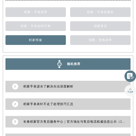
山东省枣庄市滕州市北辛路与善国路交叉口积家售后服务中心（需提前预约）
积家，手表保养
积家，手表发展史
山东省淄博市张店区金晶大道积家售后服务中心（需提前预约）
上海市黄浦区南京东路299号宏伊国际广场写字楼8层806室积家售后服务中心（需提前预约）
积家，手表走时不准
积家售后
上海市徐汇区虹桥路3号港汇中心2座37层3705室积家售后服务中心（需提前预约）
浙江省杭州市上城区钱江路1366号华润大厦A座5层503-5室积家售后服务中心（需提前预约）
积家维修
伯爵，更换表带
浙江省湖州市吴兴区劳动路积家售后服务中心（需提前预约）
浙江省嘉兴市南湖区广益路705号嘉兴世界贸易中心A座13层1304室积家售后服务中心（需提前预约）
随机推荐
浙江省金华市金东区东市南街777号金华万达广场4号楼22楼2209室积家售后服务中心（需提前预约）
浙江省丽水市莲都区解放街积家售后服务中心（需提前预约）

浙江省宁波市江北区大闸南路500号来福士广场办公楼20层2009室积家售后服务中心（需提前预约）
1
积家手表进水了解决办法深度解析

浙江省衢州市柯城区上街积家售后服务中心（需提前预约）
浙江省绍兴市越城区胜利东路379号世茂天际中心写字楼8层805室积家售后服务中心（需提前预约）
2
积家手表表针不走了处理技巧汇总
浙江省舟山市定海区解放东路积家售后服务中心（需提前预约）
澳门特别行政区大堂区议事亭前地（新马路）积家售后服务中心（需提前预约）
3
长春积家官方售后服务中心｜官方地址与售后电话权威信息公示（2026年7月更新）
澳门特别行政区风顺堂区南湾大马路积家售后服务中心（需提前预约）
澳门特别行政区花地玛堂区关闸广场积家售后服务中心（需提前预约）