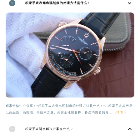
1
积家手表表壳出现划痕的处理方法是什么！
福建省漳州市龙文区步港路积家售后服务中心（需提前预约）
江苏省常州市新北区龙锦路1590号现代传媒中心5号楼10层1008室积家售后服务中心（需提前预约）
江苏省淮安市清江浦区淮海北路积家售后服务中心（需提前预约）
江苏省连云港市海州区通灌北路积家售后服务中心（需提前预约）
江苏省南京市秦淮区中山南路1号南京中心22层22-C1-C3室积家售后服务中心（需提前预约）
江苏省宿迁市宿城区西湖路积家售后服务中心（需提前预约）
江苏省泰州市海陵区永定东路399号置地商务中心东塔（华润万象城）17层1706室积家售后服务中心（需提前预约）
江苏省徐州市鼓楼区淮海东路29号苏宁广场IFC国际金融中心35层3508室积家售后服务中心（需提前预约）
江苏省盐城市盐都区世纪大道5号盐城金融城写字楼1号楼16层1604室积家售后服务中心（需提前预约）
江苏省扬州市邗江区国展路29号星耀天地写字楼1号楼18层1803室积家售后服务中心（需提前预约）
江苏省镇江市京口区中山东路积家售后服务中心（需提前预约）
江西省抚州市临川区赣东大道积家售后服务中心（需提前预约）
积家维修中心分享：“积家手表表壳出现划痕的处理方法是什么！”。积家手表其产品
江西省赣州市章贡区文清路积家售后服务中心（需提前预约）
以高品质、高性能、高技术含量、高安全性能著称，备受消费者的青......
详情 >
江西省吉安市吉州区井冈山大道积家售后服务中心（需提前预约）
江西省景德镇市珠山区珠山中路积家售后服务中心（需提前预约）
2
积家手表进水解决方案有什么？
江西省九江市浔阳区浔阳路积家售后服务中心（需提前预约）