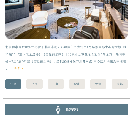
安徽省滁州市琅琊区南谯北路积家售后服务中心（需提前预约）
安徽省阜阳市颍州区颍州北路积家售后服务中心（需提前预约）
安徽省淮北市相山区淮海路积家售后服务中心（需提前预约）
安徽省淮南市田家庵区国庆中路积家售后服务中心（需提前预约）
安徽省黄山市屯溪区黄山西路积家售后服务中心（需提前预约）
安徽省六安市金安区解放中路积家售后服务中心（需提前预约）
北京积家售后服务中心位于北京市朝阳区建国门外大街甲6号华熙国际中心写字楼D座
上
11层1102室（北京总部）（需提前预约） | 北京市东城区东长安街1号东方广场写字
（
安徽省马鞍山市雨山区湖南西路积家售后服务中心（需提前预约）
楼W3座6层602室（需提前预约），是积家维修保养服务网点,中心技师均接受标准培
前
安徽省宿州市埇桥区人民中路积家售后服务中心（需提前预约）
训....
详情 >
安徽省铜陵市铜官区石城大道积家售后服务中心（需提前预约）
安徽省芜湖市镜湖区中山路步行街积家售后服务中心（需提前预约）
北京
上海
广州
深圳
天津
成都
安徽省宣城市宣州区叠嶂西路积家售后服务中心（需提前预约）
福建省龙岩市新罗区九一南路积家售后服务中心（需提前预约）
福建省南平市建阳区人民西路积家售后服务中心（需提前预约）
推荐阅读
福建省宁德市蕉城区天湖东路积家售后服务中心（需提前预约）
福建省莆田市城厢区霞林街道荔华东大道积家售后服务中心（需提前预约）
福建省三明市三元区东乾二路积家售后服务中心（需提前预约）