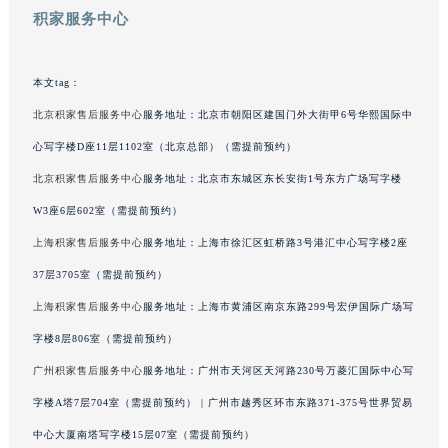
积家服务中心
山东省威海市环翠区新威海路89号振华商厦一楼名表维修积家售后服务中心（需提前预约）
山东省潍坊市奎文区东风东街积家售后服务中心（需提前预约）
山东省枣庄市滕州市北辛路与善国路交叉口积家售后服务中心（需提前预约）
本文tag：
山东省淄博市张店区金晶大道积家售后服务中心（需提前预约）
北京积家售后服务中心
服务地址：北京市朝阳区建国门外大街甲6号华熙国际中
上海市黄浦区南京东路299号宏伊国际广场写字楼8层806室积家售后服务中心（需提前预约）
心写字楼D座11层1102室（北京总部）（需提前预约）
上海市徐汇区虹桥路3号港汇中心2座37层3705室积家售后服务中心（需提前预约）
北京积家售后服务中心
服务地址：北京市东城区东长安街1号东方广场写字楼
浙江省杭州市上城区钱江路1366号华润大厦A座5层503-5室积家售后服务中心（需提前预约）
W3座6层602室（需提前预约）
浙江省湖州市吴兴区劳动路积家售后服务中心（需提前预约）
上海积家售后服务中心
服务地址：上海市徐汇区虹桥路3号港汇中心写字楼2座
浙江省嘉兴市南湖区广益路705号嘉兴世界贸易中心A座13层1304室积家售后服务中心（需提前预约）
浙江省金华市金东区东市南街777号金华万达广场4号楼22楼2209室积家售后服务中心（需提前预约）
37层3705室（需提前预约）
浙江省丽水市莲都区解放街积家售后服务中心（需提前预约）
上海积家售后服务中心
服务地址：上海市黄浦区南京东路299号宏伊国际广场写
浙江省宁波市江北区大闸南路500号来福士广场办公楼20层2009室积家售后服务中心（需提前预约）
字楼8层806室（需提前预约）
浙江省衢州市柯城区上街积家售后服务中心（需提前预约）
广州积家售后服务中心
服务地址：广州市天河区天河路230号万菱汇国际中心写
浙江省绍兴市越城区胜利东路379号世茂天际中心写字楼8层805室积家售后服务中心（需提前预约）
字楼A塔7层704室（需提前预约） | 广州市越秀区环市东路371-375号世界贸易
浙江省舟山市定海区解放东路积家售后服务中心（需提前预约）
中心大厦南塔写字楼15层07室（需提前预约）
澳门特别行政区大堂区议事亭前地（新马路）积家售后服务中心（需提前预约）