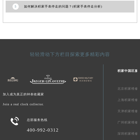
甘肃省合作市人民街积家售后服务中心（需提前预约）
5
如何解决积家手表停走的问题？(积家手表停走分析)
甘肃省嘉峪关市雄关区新华中路积家售后服务中心（需提前预约）
甘肃省金昌市金川区北京路积家售后服务中心（需提前预约）
甘肃省酒泉市肃州区西大街积家售后服务中心（需提前预约）
甘肃省临夏市城南街道团结路积家售后服务中心（需提前预约）
甘肃省陇南市武都区人民路积家售后服务中心（需提前预约）
轻轻滑动下方栏目探索更多精彩内容
甘肃省平凉市崆峒区西大街积家售后服务中心（需提前预约）
甘肃省庆阳市西峰区南大街积家售后服务中心（需提前预约）
积家中国区服
甘肃省天水市秦州区民主路积家售后服务中心（需提前预约）
甘肃省武威市凉州区迎宾路积家售后服务中心（需提前预约）
北京积家维修
甘肃省张掖市甘州区民乐北路积家售后服务中心（需提前预约）
加入成为真正的钟表收藏家
上海积家维修
宁夏回族自治区固原市原州区文化街积家售后服务中心（需提前预约）
Join a real clock collector.
宁夏回族自治区石嘴山市大武口区贺兰山路积家售后服务中心（需提前预约）
天津积家维修

宁夏回族自治区吴忠市利通区开元大道积家售后服务中心（需提前预约）
总部服务热线
广州积家维修
宁夏回族自治区银川市兴庆区新华东路97号新百中心C馆一层C1-18号商铺积家售后服务中心（需提前预约）
400-992-0312
深圳积家维修
宁夏回族自治区中卫市沙坡头区鼓楼东街积家售后服务中心（需提前预约）