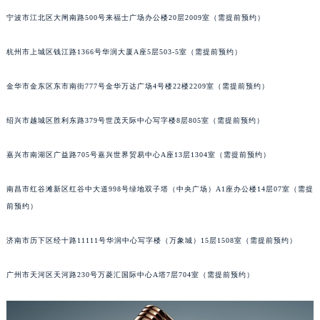
苏州市苏州工业园区星港街199号苏州中心办公楼C座22层08室（需提前预约）
宁波市江北区大闸南路500号来福士广场办公楼20层2009室（需提前预约）
武汉市江汉区解放大道686号世界贸易大厦38层09室（需提前预约）
杭州市上城区钱江路1366号华润大厦A座5层503-5室（需提前预约）
南宁市青秀区金湖路59号地王大厦12楼1224室（需提前预约）
合肥市蜀山区潜山路111号万象城华润大厦B座12楼03室（需提前预约）
金华市金东区东市南街777号金华万达广场4号楼22楼2209室（需提前预约）
泉州市丰泽区宝洲路729号浦西万达中心写字楼A座7楼709室（需提前预约）
青岛市南区山东路6号华润大厦B座22层04室（需提前预约）
绍兴市越城区胜利东路379号世茂天际中心写字楼8层805室（需提前预约）
烟台市芝罘区胜利路139号万达金融中心A座907室（需提前预约）
长春市朝阳区西安大路727号中银大厦A座(旺进大厦)18层09室（需提前预约）
嘉兴市南湖区广益路705号嘉兴世界贸易中心A座13层1304室（需提前预约）
贵阳市南明区都司高架桥路33号亨特国际金融中心14楼14D（需提前预约）
南昌市红谷滩新区红谷中大道998号绿地双子塔（中央广场）A1座办公楼14层07室（需提
昆明市盘龙区北京路928号同德昆明广场写字楼10层06室（需提前预约）
前预约）
石家庄市长安区中山东路39号勒泰中心写字楼B座13层07室（需提前预约）
西安市碑林区南关正街88号华侨城长安国际中心E座6楼10室（需提前预约）
济南市历下区经十路11111号华润中心写字楼（万象城）15层1508室（需提前预约）
海口市龙华区金贸东路5号海口华润大厦B座17层1707室（需提前预约）
唐山市路南区新华东道100号万达广场写字楼A座10层1002室（需提前预约）
广州市天河区天河路230号万菱汇国际中心A塔7层704室（需提前预约）
台州市椒江区东海大道1800号腾达中心东1幢20楼2002室（需提前预约）
内蒙古自治区呼和浩特市玉泉区大学西街70号华润万象城写字楼（鄂尔多斯大厦）23层2326室（需提前预约）