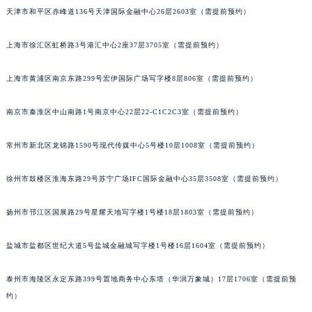
天津市和平区赤峰道136号天津国际金融中心26层2603室（需提前预约）
福州市鼓楼区五四路128-1号恒力城写字楼15层03室（需提前预约）
成都市锦江区人民东路6号SAC东原中心写字楼24层2406B室（需提前预约）
上海市徐汇区虹桥路3号港汇中心2座37层3705室（需提前预约）
重庆市江北区观音桥步行街2号融恒时代广场写字楼9层902室（需提前预约）
长沙市芙蓉区定王台街道建湘路393号世茂环球金融中心写字楼（芙蓉广场）10层13室（需提前预约）
上海市黄浦区南京东路299号宏伊国际广场写字楼8层806室（需提前预约）
郑州市二七区铭功路10号华润大厦写字楼29层2905室（需提前预约）
太原市迎泽区解放路15号亨得利名表服务中心（品牌授权店）3层整层（需提前预约）
南京市秦淮区中山南路1号南京中心22层22-C1C2C3室（需提前预约）
沈阳市沈河区中街路137号亨得利名表服务中心（品牌授权店）1层整层（需提前预约）
常州市新北区龙锦路1590号现代传媒中心5号楼10层1008室（需提前预约）
沈阳市沈河区中街路83号亨得利名表服务中心（品牌授权店）1层整层（需提前预约）
乌鲁木齐市天山区红山路26号时代广场（CCMALL）C座17层17-B（需提前预约）
徐州市鼓楼区淮海东路29号苏宁广场IFC国际金融中心35层3508室（需提前预约）
温州市鹿城区锦绣路1067号置信广场10层1015室（需提前预约）
哈尔滨市道里区友谊西路600号富力中心T2座写字楼29层03室（需提前预约）
扬州市邗江区国展路29号星耀天地写字楼1号楼18层1803室（需提前预约）
大连市中山区人民路15号国际金融大厦7层G室（需提前预约）
盐城市盐都区世纪大道5号盐城金融城写字楼1号楼16层1604室（需提前预约）
佛山市禅城区季华五路57号万科金融中心C座12层1205室（需提前预约）
东莞市东城街道鸿福东路1号民盈国贸中心T1写字楼9层907室（需提前预约）
泰州市海陵区永定东路399号置地商务中心东塔（华润万象城）17层1706室（需提前预
无锡市梁溪区人民中路139号恒隆广场写字楼1座11层1104室（需提前预约）
约）
南通市崇川区工农路57号圆融广场写字楼16层1603室（需提前预约）