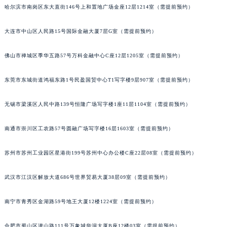
哈尔滨市南岗区东大直街146号上和置地广场金座12层1214室（需提前预约）
辽宁省铁岭市银州区南马路积家售后服务中心（需提前预约）
辽宁省营口市站前区市府路与渤海大街交叉口积家售后服务中心（需提前预约）
大连市中山区人民路15号国际金融大厦7层G室（需提前预约）
辽宁省沈阳市沈河区中街路137号亨得利名表维修授权店1楼积家售后服务中心（需提前预约）
辽宁省沈阳市沈河区中街路83号亨得利名表维修授权店1楼积家售后服务中心（需提前预约）
佛山市禅城区季华五路57号万科金融中心C座12层1205室（需提前预约）
北京市朝阳区建国门外大街甲6号华熙国际中心D座11层1102室积家售后服务中心（北京总部）（需提前预约）
东莞市东城街道鸿福东路1号民盈国贸中心T1写字楼9层907室（需提前预约）
北京市东城区东长安街1号王府井东方广场W3座6层602室积家售后服务中心（需提前预约）
河北省保定市竞秀区朝阳北大街北国先天下积家售后服务中心（需提前预约）
无锡市梁溪区人民中路139号恒隆广场写字楼1座11层1104室（需提前预约）
内蒙古自治区阿拉善盟市左旗土尔扈特大街积家售后服务中心（需提前预约）
内蒙古自治区巴彦淖尔市临河区新华街积家售后服务中心（需提前预约）
南通市崇川区工农路57号圆融广场写字楼16层1603室（需提前预约）
内蒙古自治区包头市青山区幸福路甲3号王府井百货名表维修积家售后服务中心（需提前预约）
内蒙古自治区赤峰市红山区哈达街积家售后服务中心（需提前预约）
苏州市苏州工业园区星港街199号苏州中心办公楼C座22层08室（需提前预约）
内蒙古自治区鄂尔多斯市东胜区伊金霍洛街积家售后服务中心（需提前预约）
武汉市江汉区解放大道686号世界贸易大厦38层09室（需提前预约）
内蒙古自治区呼伦贝尔市海拉尔区中央街积家售后服务中心（需提前预约）
内蒙古自治区通辽市科尔沁区明仁大街积家售后服务中心（需提前预约）
南宁市青秀区金湖路59号地王大厦12楼1224室（需提前预约）
内蒙古自治区乌海市海勃湾区人民南路积家售后服务中心（需提前预约）
内蒙古自治区乌兰察布市集宁区恩和大街积家售后服务中心（需提前预约）
合肥市蜀山区潜山路111号万象城华润大厦B座12楼03室（需提前预约）