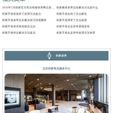
广东省梅州市梅江区金燕大道积家售后服务中心（需提前预约）
2026年7月积家官方售后维修保养网点变动简明补充确认终稿
积家腕表表带过短解决方法是什么
广东省清远市清城区湖西路积家售后服务中心（需提前预约）
积家手表发条坏了处理方法盘点
积家手表走快了怎么解决
广东省汕头市龙湖区长平路积家售后服务中心（需提前预约）
积家手表表带过长解决技巧深度解析
积家手表摔坏了怎么处理
广东省汕尾市城区香洲街道园林社区翠园街积家售后服务中心（需提前预约）
积家手表表壳有划痕怎么办
积家手表走走停停原因是啥
积家手表停走解决方法盘点
积家手表走走停停处理方法推荐
广东省韶关市武江区芙蓉新区与老城中心交汇处积家售后服务中心（需提前预约）
广东省深圳市罗湖区深南东路5001号华润大厦17层1701室积家售后服务中心（需提前预约）
广东省阳江市江城区东风一路积家售后服务中心（需提前预约）
广东省云浮市云城区金山路积家售后服务中心（需提前预约）
积家保养
广东省湛江市赤坎区观海北路积家售后服务中心（需提前预约）
广东省肇庆市端州区信安大道与砚都大道交汇处积家售后服务中心（需提前预约）
北京积家售后服务中心
广西壮族自治区百色市右江区中山二路积家售后服务中心（需提前预约）
广西壮族自治区北海市海城区北京路积家售后服务中心（需提前预约）
广西壮族自治区崇左市江州区石景林街道友谊大道与丽川路交汇处积家售后服务中心（需提前预约）
广西壮族自治区防城港市港口区金花茶大道积家售后服务中心（需提前预约）
广西壮族自治区贵港市港北区港城街道布山大道与仙衣路交叉口积家售后服务中心（需提前预约）
广西壮族自治区桂林市秀峰区红岭路积家售后服务中心（需提前预约）