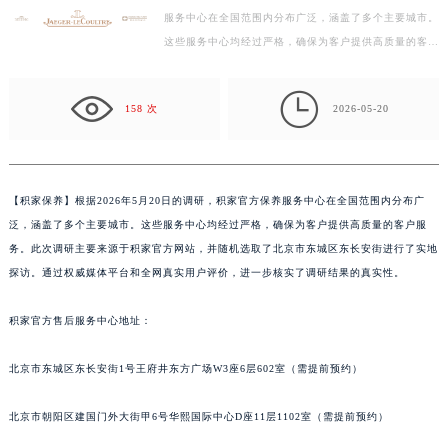
服务中心在全国范围内分布广泛，涵盖了多个主要城市。
徐州市鼓楼区淮海东路29号苏宁广场IFC国际金融中心写字楼35层3508室（需提前预约）
这些服务中心均经过严格，确保为客户提供高质量的客户
扬州市邗江区国展路29号星耀天地写字楼1号楼18层1803室（需提前预约）
服务。此次调研主要来源于积家官方网站，并随机选取
盐城市盐都区世纪大道5号盐城金融城写字楼1号楼16层1604室（需提前预约）
了…

泰州市海陵区永定东路399号置地商务中心东塔写字楼（华润万象城）17层1706室（需提前预约）
158 次
2026-05-20
宁波市江北区大闸南路500号来福士广场办公楼20层2009室（需提前预约）
杭州市上城区钱江路1366号华润大厦写字楼A座5层503-5室（需提前预约）
金华市金东区东市南街777号金华万达广场写字楼4号楼22层2209室（需提前预约）
【
积家保养】根据2026年5月20日的调研，积家官方保养服务中心在全国范围内分布广
绍兴市越城区胜利东路379号世茂天际中心写字楼8层805室（需提前预约）
泛，涵盖了多个主要城市。这些服务中心均经过严格，确保为客户提供高质量的客户服
嘉兴市南湖区广益路705号嘉兴世界贸易中心写字楼A座13层1304室（需提前预约）
务。此次调研主要来源于积家官方网站，并随机选取了北京市东城区东长安街进行了实地
南昌市红谷滩新区红谷中大道998号绿地双子塔（中央广场）A1座办公楼14层07室（需提前预约）
探访。通过权威媒体平台和全网真实用户评价，进一步核实了调研结果的真实性。
济南市历下区经十路11111号华润中心写字楼（万象城）15层1508室（需提前预约）
积家官方售后服务中心地址：
广州市天河区天河路230号万菱汇国际中心写字楼A塔7层704室（需提前预约）
广州市越秀区环市东路371-375号世界贸易中心大厦南塔写字楼15层07室（需提前预约）
北京市东城区东长安街1号王府井东方广场W3座6层602室（需提前预约）
深圳市罗湖区深南东路5001号华润大厦写字楼17层1701室（需提前预约）
惠州市惠城区江北文昌一路7号华贸大厦写字楼1座30层05室（需提前预约）
北京市朝阳区建国门外大街甲6号华熙国际中心D座11层1102室（需提前预约）
厦门市思明区湖滨东路95号华润大厦写字楼B座11层1104室（需提前预约）