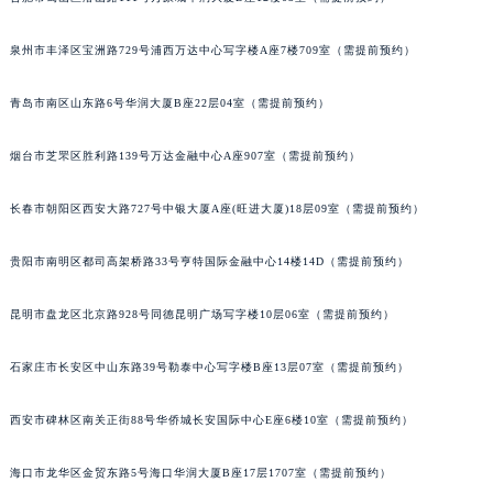
内蒙古自治区锡林郭勒盟市锡林浩特市光明街与额尔敦路交叉口积家售后服务中心（需提前预约）
泉州市丰泽区宝洲路729号浦西万达中心写字楼A座7楼709室（需提前预约）
内蒙古自治区兴安盟市乌兰浩特市兴安大街积家售后服务中心（需提前预约）
山西省大同市平城区迎宾街积家售后服务中心（需提前预约）
青岛市南区山东路6号华润大厦B座22层04室（需提前预约）
山西省晋城市城区黄华街积家售后服务中心（需提前预约）
山西省晋中市榆次区顺城街积家售后服务中心（需提前预约）
烟台市芝罘区胜利路139号万达金融中心A座907室（需提前预约）
山西省临汾市尧都区解放路积家售后服务中心（需提前预约）
山西省吕梁市离石区永宁中路与建设街交叉口积家售后服务中心（需提前预约）
长春市朝阳区西安大路727号中银大厦A座(旺进大厦)18层09室（需提前预约）
山西省朔州市朔城区怡西路与鄯阳西街交汇处积家售后服务中心（需提前预约）
贵阳市南明区都司高架桥路33号亨特国际金融中心14楼14D（需提前预约）
山西省忻州市忻府区和平东街与七一南路交叉口积家售后服务中心（需提前预约）
山西省阳泉市郊区平阳东街与新城大道交叉口积家售后服务中心（需提前预约）
昆明市盘龙区北京路928号同德昆明广场写字楼10层06室（需提前预约）
山西省运城市盐湖区河东街积家售后服务中心（需提前预约）
山西省长治市潞州区英雄中路积家售后服务中心（需提前预约）
石家庄市长安区中山东路39号勒泰中心写字楼B座13层07室（需提前预约）
山西省太原市迎泽区迎泽街道解放路15号亨得利名表维修授权店3楼积家售后服务中心（需提前预约）
西安市碑林区南关正街88号华侨城长安国际中心E座6楼10室（需提前预约）
天津市和平区赤峰道136号天津国际金融中心26层2603室积家售后服务中心（需提前预约）
安徽省安庆市迎江区人民路积家售后服务中心（需提前预约）
海口市龙华区金贸东路5号海口华润大厦B座17层1707室（需提前预约）
安徽省蚌埠市蚌山区淮河路积家售后服务中心（需提前预约）