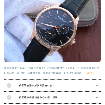
香港特别行政区金钟区中西区金钟道积家售后服务中心（需提前预约）
香港特别行政区九龙区油尖旺区弥敦道积家售后服务中心（需提前预约）
香港特别行政区铜锣湾区湾仔区轩尼诗道积家售后服务中心（需提前预约）
河南省安阳市文峰区解放大道积家售后服务中心（需提前预约）
河南省鹤壁市淇滨区九州路积家售后服务中心（需提前预约）
河南省济源市沁园街道济水大道积家售后服务中心（需提前预约）
河南省焦作市解放区解放路积家售后服务中心（需提前预约）
河南省开封市鼓楼区中山路积家售后服务中心（需提前预约）
河南省洛阳市西工区中州中路与解放路交叉口积家售后服务中心（需提前预约）
河南省漯河市源汇区交通路积家售后服务中心（需提前预约）
积家维修中心分享：“积家手表表壳出现划痕的处理方法是什么！”。积家手表其产品
河南省南阳市宛城区范蠡东路与南都路交叉口积家售后服务中心（需提前预约）
以高品质、高性能、高技术含量、高安全性能著称，备受消费者的青......
详情 >
河南省平顶山市卫东区建设路积家售后服务中心（需提前预约）
河南省濮阳市大华龙区开州路绿城路交叉口积家售后服务中心（需提前预约）
2
积家手表进水解决方案有什么？
河南省三门峡市湖滨区和平路积家售后服务中心（需提前预约）
河南省商丘市梁园区神火大道积家售后服务中心（需提前预约）
3
积家维修保养服务中心介绍 | 积家
河南省新乡市红旗区人民路积家售后服务中心（需提前预约）