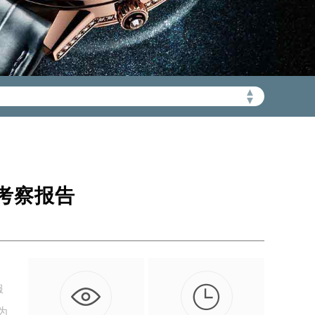
▲
▼
加拨“+86”）
址考察报告

服