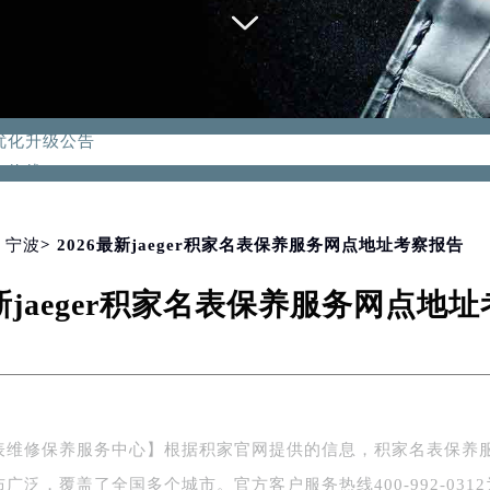
优化升级公告
：400-992-0312
2-0312，服务覆盖中国大陆、香港、澳门、台湾全部区域（非大陆需
点地址：
国际中心写字楼D座11层1102室（北京总部）（需提前预约）
>
宁波
> 2026最新jaeger积家名表保养服务网点地址考察报告
字楼W3座6层602室（需提前预约）
最新jaeger积家名表保养服务网点地
融中心写字楼26层2603室（需提前预约）
2座37层3705室（需提前预约）
际广场写字楼8层806室（需提前预约）
南京中心写字楼22层C1-1室（需提前预约）
中心写字楼5号楼10层1008室（需提前预约）
表维修保养服务中心】根据积家官网提供的信息，积家名表保养
FC国际金融中心写字楼35层3508室（需提前预约）