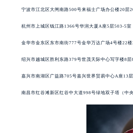
武汉市江汉区解放大道686号世界贸易
南宁市青秀区金湖路59号地王大厦12
宁波市江北区大闸南路500号来福士广场办公楼20层2
合肥市蜀山区潜山路111号万象城华润
泉州市丰泽区宝洲路729号浦西万达中
杭州市上城区钱江路1366号华润大厦A座5层503-5
青岛市南区山东路6号华润大厦B座2
烟台市芝罘区胜利路139号万达金融中
金华市金东区东市南街777号金华万达广场4号楼22楼
长春市朝阳区西安大路727号中银大厦
贵阳市南明区都司高架桥路33号亨特
绍兴市越城区胜利东路379号世茂天际中心写字楼8层
昆明市盘龙区北京路928号同德昆明
石家庄市长安区中山东路39号勒泰中
嘉兴市南湖区广益路705号嘉兴世界贸易中心A座13层
西安市碑林区南关正街88号华侨城长
海口市龙华区金贸东路5号海口华润大厦
南昌市红谷滩新区红谷中大道998号绿地双子塔（中央
唐山市路南区新华东道100号万达广场
台州市椒江区东海大道1800号腾达中
内蒙古自治区呼和浩特市玉泉区大学西
甘肃省兰州市七里河区西津西路16号兰