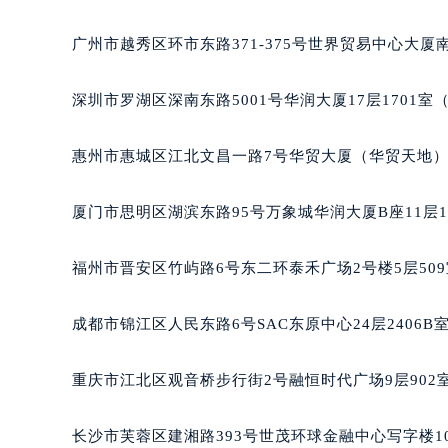
广州市天河区天河路230号万菱汇国际中心A塔7层7
吉林省梅河口市新华街道梅河大街积
吉林省四平市铁东区紫气大路与南九
广州市越秀区环市东路371-375号世界贸易中心大厦南
吉林省松原市宁江区五环大街积家售
吉林省通化市东昌区环通乡江南大街
深圳市罗湖区深南东路5001号华润大厦17层1701
吉林省延边市延吉市解放路积家售后
辽宁省鞍山市铁东区站前街积家售后
惠州市惠城区江北文昌一路7号华贸大厦（华贸天地）1
辽宁省本溪市平山区胜利路积家售后
辽宁省朝阳市双塔区新华路积家售后
厦门市思明区湖滨东路95号万象城华润大厦B座11层1
辽宁省丹东市振兴区七经街积家售后
辽宁省抚顺市新抚区东一路积家售后
福州市晋安区竹屿路6号东二环泰禾广场2号楼5层50
辽宁省阜新市海州区解放大街积家售
辽宁省葫芦岛市连山区中央路积家售
成都市锦江区人民东路6号SAC东原中心24层2406
辽宁省锦州市古塔区中央大街积家售
辽宁省辽阳市白塔区新运大街积家售
重庆市江北区观音桥步行街2号融恒时代广场9层902
辽宁省盘锦市兴隆台区石油大街积家
辽宁省铁岭市银州区南马路积家售后