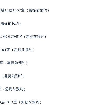
04室（需提前预约）
家售后服务中心（需提前预约）
经街交汇处积家售后服务中心（需提前预约）
塔15层1507室（需提前预约）
后服务中心（需提前预约）
积家售后服务中心（需提前预约）
室（需提前预约）
服务中心（需提前预约）
服务中心（需提前预约）
座30层05室（需提前预约）
服务中心（需提前预约）
服务中心（需提前预约）
104室（需提前预约）
服务中心（需提前预约）
服务中心（需提前预约）
9室（需提前预约）
后服务中心（需提前预约）
后服务中心（需提前预约）
B室（需提前预约）
后服务中心（需提前预约）
后服务中心（需提前预约）
室（需提前预约）
售后服务中心（需提前预约）
服务中心（需提前预约）