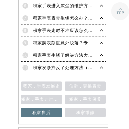

6
积家手表进入灰尘的维护方法（处理办法）
7
积家手表表带生锈怎么办？（积家手表去除锈迹的四种方法）
8
积家手表走时不准应该怎么办?(走时不准的处理方法)
9
积家腕表刻度意外脱落？专业应对策略在这里
10
积家手表生锈了解决方法大全（有效保养与修复指南）
11
积家发条拧反了处理方法（手表维修的正确步骤与技巧）
积家，手表发展史
伯爵，更换表带
积家，手表走时不准
积家，手表保养
积家售后
积家维修