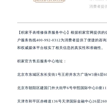
务网点分布
扬州市邗江区国展路29号星耀天地写字
盐城市盐都区世纪大道5号盐城金融城写
消费者提
泰州市海陵区永定东路399号置地商
探…
宁波市江北区大闸南路500号来福士广
杭州市上城区钱江路1366号华润大厦
【
积家手表维修保养服务中心】根据积家官网提供的
金华市金东区东市南街777号金华万达
绍兴市越城区胜利东路379号世茂天
户服务热线400-992-0312为消费者提供了便
嘉兴市南湖区广益路705号嘉兴世界贸
和权威媒体平台核实了相关信息的真实性和准确性。
南昌市红谷滩新区红谷中大道998号
济南市历下区经十路11111号华润中
积家官方售后服务中心地址：
广州市天河区天河路230号万菱汇国
广州市越秀区环市东路371-375号
北京市东城区东长安街1号王府井东方广场W3座6层6
深圳市罗湖区深南东路5001号华润大
惠州市惠城区江北文昌一路7号华贸大
北京市朝阳区建国门外大街甲6号华熙国际中心D座11
厦门市思明区湖滨东路95号华润大厦写
福州市鼓楼区五四路128-1号恒力城
天津市和平区赤峰道136号天津国际金融中心26层26