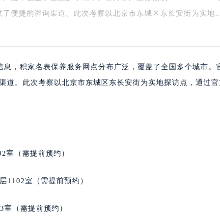
广泛，覆盖了全国多个城市。官方客户服务热线400-992-0312
楼1号楼18层1803室（需提前预约）
字楼1号楼16层1604室（需提前预约）
供了便捷的咨询渠道。此次考察以北京市东城区东长安街为实地
务中心东塔写字楼（华润万象城）17层1706室（需提前预约）
场办公楼20层2009室（需提前预约）
写字楼A座5层503-5室（需提前预约）
信息，积家名表保养服务网点分布广泛，覆盖了全国多个城市。
广场写字楼4号楼22层2209室（需提前预约）
际中心写字楼8层805室（需提前预约）
捷的咨询渠道。此次考察以北京市东城区东长安街为实地探访点，通过
易中心写字楼A座13层1304室（需提前预约）
绿地双子塔（中央广场）A1座办公楼14层07室（需提前预约）
心写字楼（万象城）15层1508室（需提前预约）
际中心写字楼A塔7层704室（需提前预约）
世界贸易中心大厦南塔写字楼15层07室（需提前预约）
02室（需提前预约）
厦写字楼17层1701室（需提前预约）
厦写字楼1座30层05室（需提前预约）
层1102室（需提前预约）
字楼B座11层1104室（需提前预约）
写字楼15层03室（需提前预约）
03室（需提前预约）