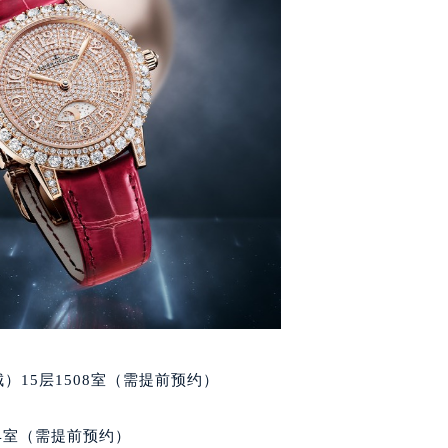
国际金融中心写字楼20层01室（需提前预约）
家售后服务中心（需提前预约）
后服务中心（需提前预约）
后服务中心（需提前预约）
后服务中心（需提前预约）
售后服务中心（需提前预约）
售后服务中心（需提前预约）
售后服务中心（需提前预约）
家售后服务中心（需提前预约）
家售后服务中心（需提前预约）
路交叉口积家售后服务中心（需提前预约）
后服务中心（需提前预约）
后服务中心（需提前预约）
后服务中心（需提前预约）
）15层1508室（需提前预约）
服务中心（需提前预约）
后服务中心（需提前预约）