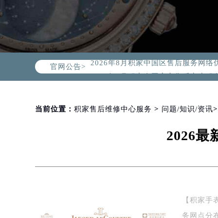
2026年8月积家中国区售后服务网络
官网公告>
2026年8月积家全国官方售后客户服务热线
积家官方全国统一服务热线400-99
2026年8月积家售后服务中心最新网
北京市朝阳区建国门外大街甲6号华熙
当前位置：
积家售后维修中心服务
>
问题/知识/资讯
北京市东城区东长安街1号东方广场写
2026
天津市和平区赤峰道136号天津国际金
上海市徐汇区虹桥路3号港汇中心写字楼
上海市黄浦区南京东路299号宏伊国
南京市秦淮区中山南路1号（新街口）
常州市新北区龙锦路1590号现代传媒
【积家手
徐州市鼓楼区淮海东路29号苏宁广场I