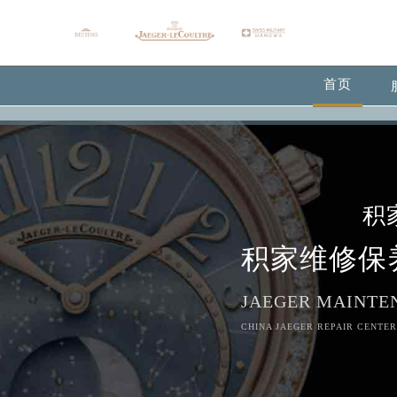
首页
积
积家维修保
JAEGER MAINTE
CHINA JAEGER REPAIR CENTER