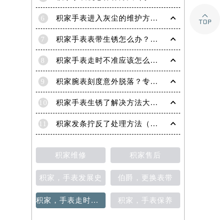

6
积家手表进入灰尘的维护方法（处理办法）
7
积家手表表带生锈怎么办？（积家手表去除锈迹的四种方法）
8
积家手表走时不准应该怎么办?(走时不准的处理方法)
9
积家腕表刻度意外脱落？专业应对策略在这里
10
积家手表生锈了解决方法大全（有效保养与修复指南）
11
积家发条拧反了处理方法（手表维修的正确步骤与技巧）
积家维修
积家售后
积家，手表发展史
伯爵，更换表带
积家，手表走时不准
积家，手表保养