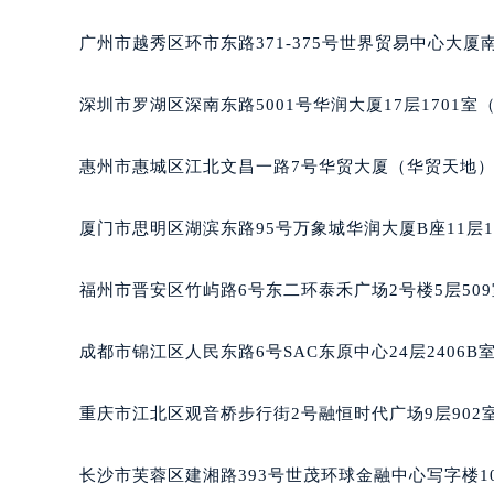
吉林省四平市铁东区紫气大路与南九
广州市越秀区环市东路371-375号世界贸易中心大厦南
吉林省松原市宁江区五环大街积家售
吉林省通化市东昌区环通乡江南大街
深圳市罗湖区深南东路5001号华润大厦17层1701
吉林省延边市延吉市解放路积家售后
辽宁省鞍山市铁东区站前街积家售后
惠州市惠城区江北文昌一路7号华贸大厦（华贸天地）1
辽宁省本溪市平山区胜利路积家售后
辽宁省朝阳市双塔区新华路积家售后
厦门市思明区湖滨东路95号万象城华润大厦B座11层1
辽宁省丹东市振兴区七经街积家售后
辽宁省抚顺市新抚区东一路积家售后
福州市晋安区竹屿路6号东二环泰禾广场2号楼5层50
辽宁省阜新市海州区解放大街积家售
辽宁省葫芦岛市连山区中央路积家售
成都市锦江区人民东路6号SAC东原中心24层2406
辽宁省锦州市古塔区中央大街积家售
辽宁省辽阳市白塔区新运大街积家售
重庆市江北区观音桥步行街2号融恒时代广场9层902
辽宁省盘锦市兴隆台区石油大街积家
辽宁省铁岭市银州区南马路积家售后
长沙市芙蓉区建湘路393号世茂环球金融中心写字楼10
辽宁省营口市站前区市府路与渤海大