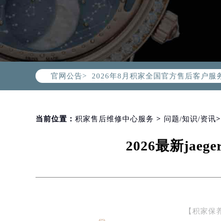
2026年8月积家中国区售后服务网络
2026年8月积家全国官方售后客户服务热线
官网公告>
积家官方全国统一服务热线400-99
2026年8月积家售后服务中心最新网
北京市朝阳区建国门外大街甲6号华熙
北京市东城区东长安街1号东方广场写
当前位置：
积家售后维修中心服务
>
问题/知识/资讯
天津市和平区赤峰道136号天津国际金
2026最新j
上海市徐汇区虹桥路3号港汇中心写字楼
上海市黄浦区南京东路299号宏伊国
南京市秦淮区中山南路1号（新街口）
常州市新北区龙锦路1590号现代传媒
徐州市鼓楼区淮海东路29号苏宁广场I
【积家保
扬州市邗江区国展路29号星耀天地写字