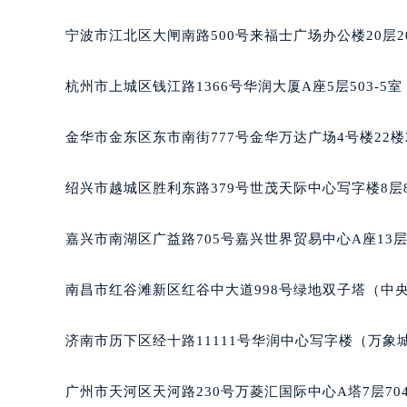
黑龙江省大庆市萨尔图区会战大街积
宁波市江北区大闸南路500号来福士广场办公楼20层2
黑龙江省鹤岗市向阳区红军路积家售
黑龙江省黑河市爱辉区中央街积家售
杭州市上城区钱江路1366号华润大厦A座5层503-5
黑龙江省鸡西市鸡冠区红军路积家售
黑龙江省佳木斯市向阳区长安路积家
金华市金东区东市南街777号金华万达广场4号楼22楼
黑龙江省牡丹江市东安区太平路积家
黑龙江省七台河市桃山区大同街积家
绍兴市越城区胜利东路379号世茂天际中心写字楼8层
黑龙江省齐齐哈尔市龙沙区龙华路积
黑龙江省双鸭山市尖山区新兴大街积
嘉兴市南湖区广益路705号嘉兴世界贸易中心A座13层
黑龙江省绥化市北林区新华街与康庄
黑龙江省伊春市伊美区通河路积家售
南昌市红谷滩新区红谷中大道998号绿地双子塔（中央
吉林省白城市洮北区明仁南街积家售
吉林省白山市浑江区浑江大街积家售
济南市历下区经十路11111号华润中心写字楼（万象城
吉林省吉林市船营区河南街积家售后
吉林省辽源市龙山区人民大街积家售
广州市天河区天河路230号万菱汇国际中心A塔7层7
吉林省梅河口市新华街道梅河大街积