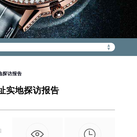
▲
加拨“+86”）
▼
实地探访报告
地址实地探访报告

国