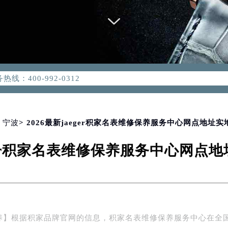
优化升级公告
：400-992-0312
2-0312，服务覆盖中国大陆、香港、澳门、台湾全部区域（非大陆需
点地址：
国际中心写字楼D座11层1102室（北京总部）（需提前预约）
字楼W3座6层602室（需提前预约）
>
宁波
> 2026最新jaeger积家名表维修保养服务中心网点地址
融中心写字楼26层2603室（需提前预约）
aeger积家名表维修保养服务中心网点
2座37层3705室（需提前预约）
际广场写字楼8层806室（需提前预约）
南京中心写字楼22层C1-1室（需提前预约）
中心写字楼5号楼10层1008室（需提前预约）
FC国际金融中心写字楼35层3508室（需提前预约）
养】根据积家品牌官网的信息，积家名表维修保养服务中心在全
楼1号楼18层1803室（需提前预约）