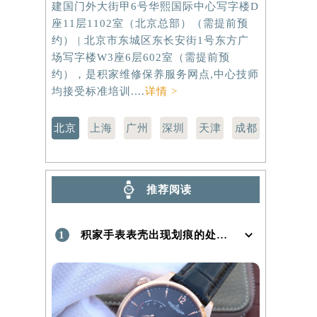
建国门外大街甲6号华熙国际中心写字楼D
虹桥路3号港
座11层1102室（北京总部）（需提前预
室（需提前
）
约） | 北京市东城区东长安街1号东方广
路299号
场写字楼W3座6层602室（需提前预
（需提前预
约），是积家维修保养服务网点,中心技师
点,中心技师
均接受标准培训....
详情 >
北京
上海
广州
深圳
天津
成都
推荐阅读
1
积家手表表壳出现划痕的处理方法是什么！