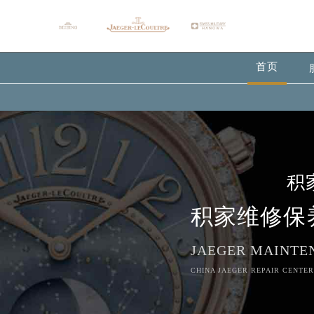
首页
积
积家维修保
JAEGER MAINTE
CHINA JAEGER REPAIR CENTER