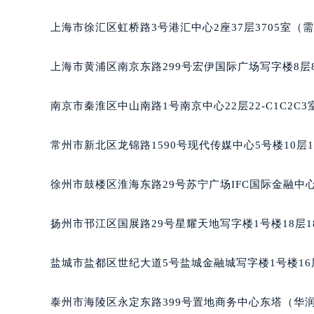
南宁市青秀区金湖路59号地王大厦12
上海市徐汇区虹桥路3号港汇中心2座37层3705室（
合肥市蜀山区潜山路111号万象城华润
泉州市丰泽区宝洲路729号浦西万达中
上海市黄浦区南京东路299号宏伊国际广场写字楼8层
青岛市南区山东路6号华润大厦B座2
烟台市芝罘区胜利路139号万达金融中
南京市秦淮区中山南路1号南京中心22层22-C1C2C
长春市朝阳区西安大路727号中银大厦
贵阳市南明区都司高架桥路33号亨特
常州市新北区龙锦路1590号现代传媒中心5号楼10层
昆明市盘龙区北京路928号同德昆明
石家庄市长安区中山东路39号勒泰中
徐州市鼓楼区淮海东路29号苏宁广场IFC国际金融中心
西安市碑林区南关正街88号华侨城长
海口市龙华区金贸东路5号海口华润大厦
扬州市邗江区国展路29号星耀天地写字楼1号楼18层1
唐山市路南区新华东道100号万达广场
台州市椒江区东海大道1800号腾达中
盐城市盐都区世纪大道5号盐城金融城写字楼1号楼16
内蒙古自治区呼和浩特市玉泉区大学西
甘肃省兰州市七里河区西津西路16号兰
泰州市海陵区永定东路399号置地商务中心东塔（华润
重庆市解放碑渝中区民权路28号英利