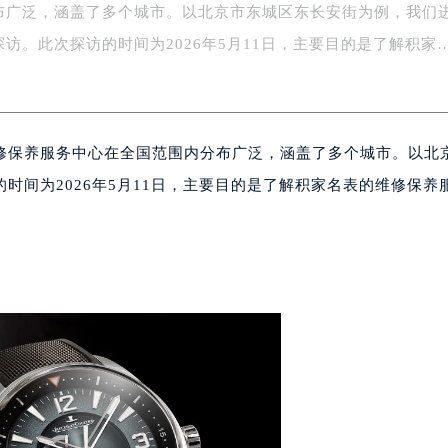
布广泛，涵盖了多个城市。以北京市东城区东长安街为例，我们
字楼1号楼16层1604室（需提前预约）
务中心东塔写字楼（华润万象城）17层1706室（需提前预约）
访。此次探访的时间为2026年5月11日，主要目的是了解积家
场办公楼20层2009室（需提前预约）
写字楼A座5层503-5室（需提前预约）
广场写字楼4号楼22层2209室（需提前预约）
修保养服务中心在全国范围内分布广泛，涵盖了多个城市。以北
际中心写字楼8层805室（需提前预约）
易中心写字楼A座13层1304室（需提前预约）
时间为2026年5月11日，主要目的是了解积家名表的维修保养
绿地双子塔（中央广场）A1座办公楼14层07室（需提前预约）
心写字楼（万象城）15层1508室（需提前预约）
际中心写字楼A塔7层704室（需提前预约）
世界贸易中心大厦南塔写字楼15层07室（需提前预约）
厦写字楼17层1701室（需提前预约）
厦写字楼1座30层05室（需提前预约）
字楼B座11层1104室（需提前预约）
写字楼15层03室（需提前预约）
心写字楼24层2406B室（需提前预约）