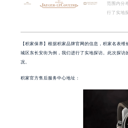
范围内分
盐城市盐都区世纪大道5号盐城金融城写
泰州市海陵区永定东路399号置地商
行了实地探
宁波市江北区大闸南路500号来福士广
表…
杭州市上城区钱江路1366号华润大厦
金华市金东区东市南街777号金华万达
【
积家保养】根据积家品牌官网的信息，积家名表维
绍兴市越城区胜利东路379号世茂天
嘉兴市南湖区广益路705号嘉兴世界贸
城区东长安街为例，我们进行了实地探访。此次探访的
南昌市红谷滩新区红谷中大道998号
况。
济南市历下区经十路11111号华润中
广州市天河区天河路230号万菱汇国
积家官方售后服务中心地址：
广州市越秀区环市东路371-375号
深圳市罗湖区深南东路5001号华润大
惠州市惠城区江北文昌一路7号华贸大
厦门市思明区湖滨东路95号华润大厦写
福州市鼓楼区五四路128-1号恒力城
成都市锦江区人民东路6号SAC东原中