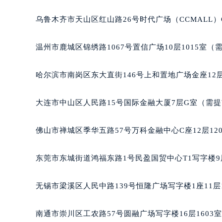
辽宁省沈阳市沈河区中街路137号亨
乌鲁木齐市天山区红山路26号时代广场（CCMALL）C
辽宁省沈阳市沈河区中街路83号亨
北京市朝阳区建国门外大街甲6号华熙
温州市鹿城区锦绣路1067号置信广场10层1015室（
北京市东城区东长安街1号王府井东方
河北省保定市竞秀区朝阳北大街北国
哈尔滨市南岗区东大直街146号上和置地广场金座12层
内蒙古自治区阿拉善盟市左旗土尔扈
内蒙古自治区巴彦淖尔市临河区新华
大连市中山区人民路15号国际金融大厦7层G室（需
内蒙古自治区包头市青山区幸福路甲
内蒙古自治区赤峰市红山区哈达街积
佛山市禅城区季华五路57号万科金融中心C座12层12
内蒙古自治区鄂尔多斯市东胜区伊金
内蒙古自治区呼伦贝尔市海拉尔区中
东莞市东城街道鸿福东路1号民盈国贸中心T1写字楼9
内蒙古自治区通辽市科尔沁区明仁大
内蒙古自治区乌海市海勃湾区人民南
无锡市梁溪区人民中路139号恒隆广场写字楼1座11层
内蒙古自治区乌兰察布市集宁区恩和
内蒙古自治区锡林郭勒盟市锡林浩特
南通市崇川区工农路57号圆融广场写字楼16层1603
内蒙古自治区兴安盟市乌兰浩特市兴