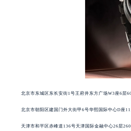
重庆市江北区观音桥步行街2号融恒时
长沙市芙蓉区定王台街道建湘路393
郑州市二七区铭功路10号华润大厦写字
太原市迎泽区解放路15号亨得利名
沈阳市沈河区中街路137号亨得利名
沈阳市沈河区中街路83号亨得利名
乌鲁木齐市天山区红山路26号时代广场
温州市鹿城区锦绣路1067号置信广场
哈尔滨市道里区友谊西路600号富力中
大连市中山区人民路15号国际金融大
佛山市禅城区季华五路57号万科金融中
北京市东城区东长安街1号王府井东方广场W3座6层6
东莞市东城街道鸿福东路1号民盈国贸
无锡市梁溪区人民中路139号恒隆广场
北京市朝阳区建国门外大街甲6号华熙国际中心D座11
南通市崇川区工农路57号圆融广场写字
苏州市苏州工业园区星港街199号苏州
天津市和平区赤峰道136号天津国际金融中心26层26
武汉市江汉区解放大道686号世界贸易