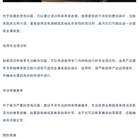
苏州市苏州工业园区星港街199号苏州中心办公楼C座22层08室（需提前预约）
武汉市江汉区解放大道686号世界贸易大厦38层09室（需提前预约）
对于轻微的变色问题，可以通过清洁和保养来改善。使用柔软的干布轻轻擦拭表针，去除
南宁市青秀区金湖路59号地王大厦12楼1224室（需提前预约）
表面灰尘和污渍。避免使用含有酒精或其他化学溶剂的清洁剂，因为它们可能会进一步损
害金属表面。
合肥市蜀山区潜山路111号万象城华润大厦B座12楼03室（需提前预约）
泉州市丰泽区宝洲路729号浦西万达中心写字楼A座7楼709室（需提前预约）
使用专业清洁剂
青岛市南区山东路6号华润大厦B座22层04室（需提前预约）
烟台市芝罘区胜利路139号万达金融中心A座907室（需提前预约）
如果清洁和保养无法解决问题，可以考虑使用专门为钟表设计的专业清洁剂。这类产品通
长春市朝阳区西安大路727号中银大厦A座(旺进大厦)18层09室（需提前预约）
常含有能够有效去除污渍而不损伤金属表面的成分。使用时，请严格按照产品说明操作，
贵阳市南明区都司高架桥路33号亨特国际金融中心14楼14D（需提前预约）
并确保在通风良好的环境中进行。
昆明市盘龙区北京路928号同德昆明广场写字楼10层06室（需提前预约）
专业维修服务
石家庄市长安区中山东路39号勒泰中心写字楼B座13层07室（需提前预约）
西安市碑林区南关正街88号华侨城长安国际中心E座6楼10室（需提前预约）
对于较为严重的变色问题，建议寻求专业的钟表维修服务。专业技师会根据具体情况采取
海口市龙华区金贸东路5号海口华润大厦B座17层1707室（需提前预约）
适当的修复措施，如重新电镀或更换新的表针等。这不仅可以恢复腕表的美观度，还能确
唐山市路南区新华东道100号万达广场写字楼A座10层1002室（需提前预约）
保其功能正常。
台州市椒江区东海大道1800号腾达中心东1幢20楼2002室（需提前预约）
预防措施
内蒙古自治区呼和浩特市玉泉区大学西街70号华润万象城写字楼（鄂尔多斯大厦）23层2326室（需提前预约）