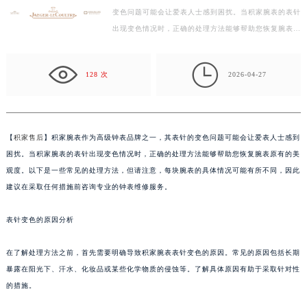
变色问题可能会让爱表人士感到困扰。当积家腕表的表针
徐州市鼓楼区淮海东路29号苏宁广场IFC国际金融中心写字楼35层3508室（需提前预约）
出现变色情况时，正确的处理方法能够帮助您恢复腕表原
扬州市邗江区国展路29号星耀天地写字楼1号楼18层1803室（需提前预约）
有的美观度。以下是一些常见的处理方法，但请注意，…
盐城市盐都区世纪大道5号盐城金融城写字楼1号楼16层1604室（需提前预约）

泰州市海陵区永定东路399号置地商务中心东塔写字楼（华润万象城）17层1706室（需提前预约）
128 次
2026-04-27
宁波市江北区大闸南路500号来福士广场办公楼20层2009室（需提前预约）
杭州市上城区钱江路1366号华润大厦写字楼A座5层503-5室（需提前预约）
金华市金东区东市南街777号金华万达广场写字楼4号楼22层2209室（需提前预约）
【
积家售后
】积家腕表作为高级钟表品牌之一，其表针的变色问题可能会让爱表人士感到
绍兴市越城区胜利东路379号世茂天际中心写字楼8层805室（需提前预约）
困扰。当积家腕表的表针出现变色情况时，正确的处理方法能够帮助您恢复腕表原有的美
嘉兴市南湖区广益路705号嘉兴世界贸易中心写字楼A座13层1304室（需提前预约）
观度。以下是一些常见的处理方法，但请注意，每块腕表的具体情况可能有所不同，因此
南昌市红谷滩新区红谷中大道998号绿地双子塔（中央广场）A1座办公楼14层07室（需提前预约）
建议在采取任何措施前咨询专业的钟表维修服务。
济南市历下区经十路11111号华润中心写字楼（万象城）15层1508室（需提前预约）
表针变色的原因分析
广州市天河区天河路230号万菱汇国际中心写字楼A塔7层704室（需提前预约）
广州市越秀区环市东路371-375号世界贸易中心大厦南塔写字楼15层07室（需提前预约）
在了解处理方法之前，首先需要明确导致积家腕表表针变色的原因。常见的原因包括长期
深圳市罗湖区深南东路5001号华润大厦写字楼17层1701室（需提前预约）
暴露在阳光下、汗水、化妆品或某些化学物质的侵蚀等。了解具体原因有助于采取针对性
惠州市惠城区江北文昌一路7号华贸大厦写字楼1座30层05室（需提前预约）
的措施。
厦门市思明区湖滨东路95号华润大厦写字楼B座11层1104室（需提前预约）