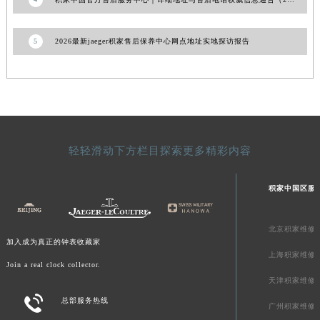
澳门特别行政区风顺堂区南湾大马路积家售后服务中心（需提前预约）
澳门特别行政区花地玛堂区关闸广场积家售后服务中心（需提前预约）
5
2026最新jaeger积家售后保养中心网点地址实地探访报告
澳门特别行政区花王堂区大三巴商圈积家售后服务中心（需提前预约）
澳门特别行政区嘉模堂区官也街积家售后服务中心（需提前预约）
澳门省路氹城市金光大道积家售后服务中心（需提前预约）
澳门特别行政区望德堂区塔石广场积家售后服务中心（需提前预约）
福建省福州市鼓楼区五四路128-1号恒力城写字楼15层03室积家售后服务中心（需提前预约）
轻轻滑动下方栏目探索更多精彩内容
福建省厦门市思明区湖滨东路95号万象城华润大厦B座11层1104室积家售后服务中心（需提前预约）
广东省潮州市潮安区新风路与潮汕路交汇处积家售后服务中心（需提前预约）
积家中国区服
广东省广州市天河区天河路230号万菱汇国际中心A塔7层704室积家售后服务中心（需提前预约）
广东省广州市越秀区环市东路371-375号世界贸易中心大厦南塔15层1507室积家售后服务中心（需提前预约）
北京积家维修
广东省河源市源城区越王大道积家售后服务中心（需提前预约）
加入成为真正的钟表收藏家
广东省惠州市惠城区江北文昌一路7号华贸大厦1座30层3005室积家售后服务中心（需提前预约）
上海积家维修
Join a real clock collector.
广东省江门市蓬江区广场西路积家售后服务中心（需提前预约）
天津积家维修
广东省揭阳市榕城进贤门步行街积家售后服务中心（需提前预约）

总部服务热线
广州积家维修
广东省茂名市电白区水东街道迎宾大道积家售后服务中心（需提前预约）