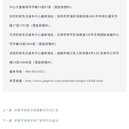
辽宁省铁岭市银州区南马路积家售后服务中心（需提前预约）
中心大厦南塔写字楼15层07室（需提前预约）
辽宁省营口市站前区市府路与渤海大街交叉口积家售后服务中心（需提前预约）
深圳积家售后服务中心
服务地址：深圳市罗湖区深南东路5001号华润大厦写字
辽宁省沈阳市沈河区中街路137号亨得利名表维修授权店1楼积家售后服务中心（需提前预约）
楼17层1701室（需提前预约）
辽宁省沈阳市沈河区中街路83号亨得利名表维修授权店1楼积家售后服务中心（需提前预约）
天津积家售后服务中心
服务地址：天津市和平区赤峰道136号天津国际金融中心
北京市朝阳区建国门外大街甲6号华熙国际中心D座11层1102室积家售后服务中心（北京总部）（需提前预约）
写字楼26层2603室（需提前预约）
北京市东城区东长安街1号王府井东方广场W3座6层602室积家售后服务中心（需提前预约）
成都积家售后服务中心
服务地址：成都市锦江区人民东路6号SAC东原中心写字
河北省保定市竞秀区朝阳北大街北国先天下积家售后服务中心（需提前预约）
内蒙古自治区阿拉善盟市左旗土尔扈特大街积家售后服务中心（需提前预约）
楼24层2406B室（需提前预约）
内蒙古自治区巴彦淖尔市临河区新华街积家售后服务中心（需提前预约）
服务专线：
400-992-0312
内蒙古自治区包头市青山区幸福路甲3号王府井百货名表维修积家售后服务中心（需提前预约）
本页链接：
http://www.jaegerfw.com/problems/ningbo/18266.html
内蒙古自治区赤峰市红山区哈达街积家售后服务中心（需提前预约）
内蒙古自治区鄂尔多斯市东胜区伊金霍洛街积家售后服务中心（需提前预约）
内蒙古自治区呼伦贝尔市海拉尔区中央街积家售后服务中心（需提前预约）
上一篇:
积家手表机芯受损解决方法汇总
内蒙古自治区通辽市科尔沁区明仁大街积家售后服务中心（需提前预约）
内蒙古自治区乌海市海勃湾区人民南路积家售后服务中心（需提前预约）
下一篇:
积家手表表耳掉了处理方法盘点
内蒙古自治区乌兰察布市集宁区恩和大街积家售后服务中心（需提前预约）