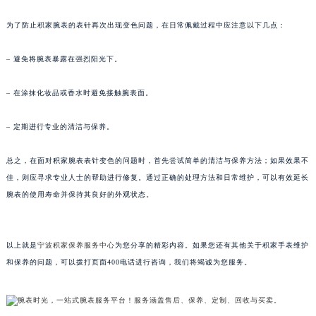
甘肃省兰州市七里河区西津西路16号兰州中心写字楼21层2102室（需提前预约）
为了防止积家腕表的表针再次出现变色问题，在日常佩戴过程中应注意以下几点：
重庆市解放碑渝中区民权路28号英利国际金融中心写字楼20层01室（需提前预约）
黑龙江省大庆市萨尔图区会战大街积家售后服务中心（需提前预约）
– 避免将腕表暴露在强烈阳光下。
黑龙江省鹤岗市向阳区红军路积家售后服务中心（需提前预约）
黑龙江省黑河市爱辉区中央街积家售后服务中心（需提前预约）
– 在涂抹化妆品或香水时避免接触腕表面。
黑龙江省鸡西市鸡冠区红军路积家售后服务中心（需提前预约）
– 定期进行专业的清洁与保养。
黑龙江省佳木斯市向阳区长安路积家售后服务中心（需提前预约）
黑龙江省牡丹江市东安区太平路积家售后服务中心（需提前预约）
总之，在面对积家腕表表针变色的问题时，首先尝试简单的清洁与保养方法；如果效果不
黑龙江省七台河市桃山区大同街积家售后服务中心（需提前预约）
佳，则应寻求专业人士的帮助进行修复。通过正确的处理方法和日常维护，可以有效延长
黑龙江省齐齐哈尔市龙沙区龙华路积家售后服务中心（需提前预约）
腕表的使用寿命并保持其良好的外观状态。
黑龙江省双鸭山市尖山区新兴大街积家售后服务中心（需提前预约）
黑龙江省绥化市北林区新华街与康庄路交叉口积家售后服务中心（需提前预约）
以上就是
宁波积家保养服务中心
为您分享的精彩内容。如果您还有其他关于积家手表维护
黑龙江省伊春市伊美区通河路积家售后服务中心（需提前预约）
和保养的问题，可以拨打页面400电话进行咨询，我们将竭诚为您服务。
吉林省白城市洮北区明仁南街积家售后服务中心（需提前预约）
吉林省白山市浑江区浑江大街积家售后服务中心（需提前预约）
吉林省吉林市船营区河南街积家售后服务中心（需提前预约）