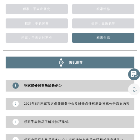
山东省威海市环翠区新威海路89号振华商厦一楼名表维修积家售后服务中心（需提前预约）
积家，手表发展史
积家维修
山东省潍坊市奎文区东风东街积家售后服务中心（需提前预约）
积家，手表保养
伯爵，更换表带
山东省枣庄市滕州市北辛路与善国路交叉口积家售后服务中心（需提前预约）
山东省淄博市张店区金晶大道积家售后服务中心（需提前预约）
积家，手表走时不准
积家售后
上海市黄浦区南京东路299号宏伊国际广场写字楼8层806室积家售后服务中心（需提前预约）
上海市徐汇区虹桥路3号港汇中心2座37层3705室积家售后服务中心（需提前预约）
浙江省杭州市上城区钱江路1366号华润大厦A座5层503-5室积家售后服务中心（需提前预约）
随机推荐
浙江省湖州市吴兴区劳动路积家售后服务中心（需提前预约）

浙江省嘉兴市南湖区广益路705号嘉兴世界贸易中心A座13层1304室积家售后服务中心（需提前预约）
浙江省金华市金东区东市南街777号金华万达广场4号楼22楼2209室积家售后服务中心（需提前预约）
1
积家维修保养热线是多少

浙江省丽水市莲都区解放街积家售后服务中心（需提前预约）
浙江省宁波市江北区大闸南路500号来福士广场办公楼20层2009室积家售后服务中心（需提前预约）
2
2026年6月积家官方保养服务中心及维修点迁移新设补充公告原文内容
浙江省衢州市柯城区上街积家售后服务中心（需提前预约）
浙江省绍兴市越城区胜利东路379号世茂天际中心写字楼8层805室积家售后服务中心（需提前预约）
3
积家手表摔坏了解决技巧集锦
浙江省舟山市定海区解放东路积家售后服务中心（需提前预约）
澳门特别行政区大堂区议事亭前地（新马路）积家售后服务中心（需提前预约）
4
积家中国官方售后服务中心｜详细地址与售后电话权威信息通告（2026年6月最新）