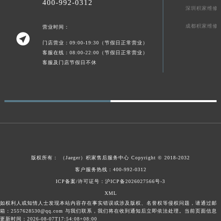
400-992-0312
深圳积家维修
广东省梅州市梅江区金燕大道积家售后服务中心（需提前预约）
广东省清远市清城区湖西路积家售后服务中心（需提前预约）
成都积家维修
营业时间：

广东省汕头市龙湖区长平路积家售后服务中心（需提前预约）
门店营业：09:00-19:30（节假日正常营业）
广东省汕尾市城区香洲街道园林社区翠园街积家售后服务中心（需提前预约）
客服在线：08:00-22:00（节假日正常营业）
客服及门店节假日不休
广东省韶关市武江区芙蓉新区与老城中心交汇处积家售后服务中心（需提前预约）
广东省深圳市罗湖区深南东路5001号华润大厦17层1701室积家售后服务中心（需提前预约）
广东省阳江市江城区东风一路积家售后服务中心（需提前预约）
广东省云浮市云城区金山路积家售后服务中心（需提前预约）
广东省湛江市赤坎区观海北路积家售后服务中心（需提前预约）
广东省肇庆市端州区信安大道与砚都大道交汇处积家售后服务中心（需提前预约）
广西壮族自治区百色市右江区中山二路积家售后服务中心（需提前预约）
版权所有：
（Jaeger）
积家售后服务中心
Copyright © 2018-2032
广西壮族自治区北海市海城区北京路积家售后服务中心（需提前预约）
客户服务热线：400-992-0312
广西壮族自治区崇左市江州区石景林街道友谊大道与丽川路交汇处积家售后服务中心（需提前预约）
ICP备案/许可证号：沪ICP备2026027566号-3
广西壮族自治区防城港市港口区金花茶大道积家售后服务中心（需提前预约）
XML
广西壮族自治区贵港市港北区港城街道布山大道与仙衣路交叉口积家售后服务中心（需提前预约）
如权利人或知情人士发现本站内容存在事实错误或涉及版权、名誉权等侵权问题，请通过邮
箱：2557628530@qq.com 与我们联系，我们将在收到通知后立即依法处理。当前页面信息
广西壮族自治区桂林市秀峰区红岭路积家售后服务中心（需提前预约）
更新时间：2026-08-07T17:54:08+08:00