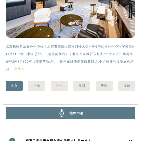
安徽省亳州市谯城区魏武大道积家售后服务中心（需提前预约）
安徽省池州市贵池区长江路积家售后服务中心（需提前预约）
安徽省滁州市琅琊区南谯北路积家售后服务中心（需提前预约）
安徽省阜阳市颍州区颍州北路积家售后服务中心（需提前预约）
安徽省淮北市相山区淮海路积家售后服务中心（需提前预约）
北京积家售后服务中心位于北京市朝阳区建国门外大街甲6号华熙国际中心写字楼D座
上
安徽省淮南市田家庵区国庆中路积家售后服务中心（需提前预约）
11层1102室（北京总部）（需提前预约） | 北京市东城区东长安街1号东方广场写字
（
安徽省黄山市屯溪区黄山西路积家售后服务中心（需提前预约）
楼W3座6层602室（需提前预约），是积家维修保养服务网点,中心技师均接受标准培
前
安徽省六安市金安区解放中路积家售后服务中心（需提前预约）
训....
详情 >
安徽省马鞍山市雨山区湖南西路积家售后服务中心（需提前预约）
安徽省宿州市埇桥区人民中路积家售后服务中心（需提前预约）
北京
上海
广州
深圳
天津
成都
安徽省铜陵市铜官区石城大道积家售后服务中心（需提前预约）
安徽省芜湖市镜湖区中山路步行街积家售后服务中心（需提前预约）
安徽省宣城市宣州区叠嶂西路积家售后服务中心（需提前预约）
推荐阅读
福建省龙岩市新罗区九一南路积家售后服务中心（需提前预约）
福建省南平市建阳区人民西路积家售后服务中心（需提前预约）
福建省宁德市蕉城区天湖东路积家售后服务中心（需提前预约）
1
积家手表表壳出现划痕的处理方法是什么！