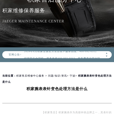
积家维修保养服务
JAEGER MAINTENANCE CENTER
2026年8月积家中国区售后服务网络优化升级公告
2026年8月积家全国官方售后客户服务热线：400-992-0312
▲
官网公告>
积家官方全国统一服务热线400-992-0312，服务覆盖中国大陆、香港、澳门、台湾全部区域（非大陆需加拨“+86”）
▼
2026年8月积家售后服务中心最新网点地址：
北京市朝阳区建国门外大街甲6号华熙国际中心写字楼D座11层1102室（北京总部）（需提前预约）
当前位置：
积家售后维修中心服务
>
问题/知识/资讯
>
宁波
> 积家腕表表针变色处理方法
北京市东城区东长安街1号东方广场写字楼W3座6层602室（需提前预约）
是什么
天津市和平区赤峰道136号天津国际金融中心写字楼26层2603室（需提前预约）
积家腕表表针变色处理方法是什么
上海市徐汇区虹桥路3号港汇中心写字楼2座37层3705室（需提前预约）
上海市黄浦区南京东路299号宏伊国际广场写字楼8层806室（需提前预约）
南京市秦淮区中山南路1号（新街口）南京中心写字楼22层C1-1室（需提前预约）
常州市新北区龙锦路1590号现代传媒中心写字楼5号楼10层1008室（需提前预约）
【积家售后】积家腕表作为高级钟表品牌之一，其表针的