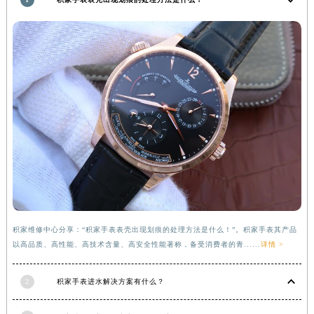
福建省莆田市城厢区霞林街道荔华东大道积家售后服务中心（需提前预约）
福建省三明市三元区东乾二路积家售后服务中心（需提前预约）
福建省漳州市龙文区步港路积家售后服务中心（需提前预约）
江苏省常州市新北区龙锦路1590号现代传媒中心5号楼10层1008室积家售后服务中心（需提前预约）
江苏省淮安市清江浦区淮海北路积家售后服务中心（需提前预约）
江苏省连云港市海州区通灌北路积家售后服务中心（需提前预约）
江苏省南京市秦淮区中山南路1号南京中心22层22-C1-C3室积家售后服务中心（需提前预约）
江苏省宿迁市宿城区西湖路积家售后服务中心（需提前预约）
江苏省泰州市海陵区永定东路399号置地商务中心东塔（华润万象城）17层1706室积家售后服务中心（需提前预约）
江苏省徐州市鼓楼区淮海东路29号苏宁广场IFC国际金融中心35层3508室积家售后服务中心（需提前预约）
江苏省盐城市盐都区世纪大道5号盐城金融城写字楼1号楼16层1604室积家售后服务中心（需提前预约）
江苏省扬州市邗江区国展路29号星耀天地写字楼1号楼18层1803室积家售后服务中心（需提前预约）
积家维修中心分享：“积家手表表壳出现划痕的处理方法是什么！”。积家手表其产品
以高品质、高性能、高技术含量、高安全性能著称，备受消费者的青......
详情 >
江苏省镇江市京口区中山东路积家售后服务中心（需提前预约）
江西省抚州市临川区赣东大道积家售后服务中心（需提前预约）
2
积家手表进水解决方案有什么？
江西省赣州市章贡区文清路积家售后服务中心（需提前预约）
江西省吉安市吉州区井冈山大道积家售后服务中心（需提前预约）