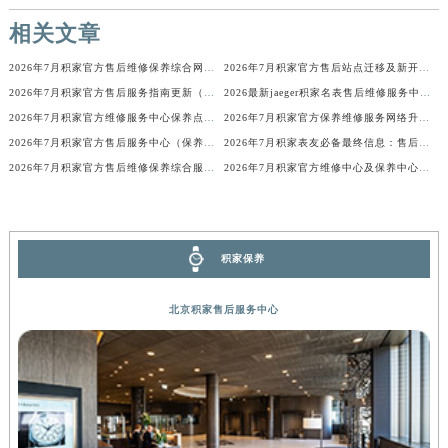
内蒙古自治区锡林郭勒盟市锡林浩特市光明街与额尔敦路交叉口积家售后服务中心（需提前预约）
相关文章
内蒙古自治区兴安盟市乌兰浩特市兴安大街积家售后服务中心（需提前预约）
2026年7月积家官方售后维修保养综合网点变动补充明细
2026年7月积家官方售后站点迁移及新开最终补充速览
山西省大同市平城区迎宾街积家售后服务中心（需提前预约）
2026年7月积家官方售后服务指南更新（搬迁+新开）
2026最新jaeger积家名表售后维修服务中心地址考察报告
山西省晋城市城区黄华街积家售后服务中心（需提前预约）
2026年7月积家官方维修服务中心保养点地址变更及新开补充确认终稿文件
2026年7月积家官方保养维修服务网络升级通告（搬迁新增）全文详细内容
山西省晋中市榆次区顺城街积家售后服务中心（需提前预约）
2026年7月积家官方售后服务中心（保养维修）迁址与新增信息
2026年7月积家表友必备最终信息：售后网点搬迁及新开
山西省临汾市尧都区解放路积家售后服务中心（需提前预约）
2026年7月积家官方售后维修保养综合服务中心搬迁新开文本
2026年7月积家官方维修中心及保养中心网点变动具体明细表全面公示收官
山西省吕梁市离石区永宁中路与建设街交叉口积家售后服务中心（需提前预约）
山西省朔州市朔城区怡西路与鄯阳西街交汇处积家售后服务中心（需提前预约）
山西省忻州市忻府区和平东街与七一南路交叉口积家售后服务中心（需提前预约）
积家保养
山西省阳泉市郊区平阳东街与新城大道交叉口积家售后服务中心（需提前预约）
山西省运城市盐湖区河东街积家售后服务中心（需提前预约）
北京积家售后服务中心
山西省长治市潞州区英雄中路积家售后服务中心（需提前预约）
山西省太原市迎泽区迎泽街道解放路15号亨得利名表维修授权店3楼积家售后服务中心（需提前预约）
天津市和平区赤峰道136号天津国际金融中心26层2603室积家售后服务中心（需提前预约）
安徽省安庆市迎江区人民路积家售后服务中心（需提前预约）
安徽省蚌埠市蚌山区淮河路积家售后服务中心（需提前预约）