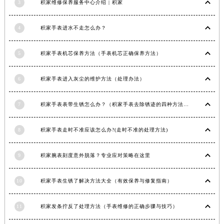
3
积家维修保养服务中心介绍 | 积家
江西省景德镇市珠山区珠山中路积家售后服务中心（需提前预约）
江西省九江市浔阳区浔阳路积家售后服务中心（需提前预约）
4
积家手表进水不走怎么办？
江西省南昌市红谷滩新区红谷中大道998号绿地双子塔（中央广场）A1座办公楼14层1407室积家售后服务中心（需提前预约）
江西省萍乡市安源区萍安北大道与康庄路交叉口积家售后服务中心（需提前预约）
5
积家手表机芯保养方法（手表机芯正确保养方法）
江西省上饶市信州区滨江西路积家售后服务中心（需提前预约）
6
积家手表进入灰尘的维护方法（处理办法）
江西省新余市渝水区北湖西路积家售后服务中心（需提前预约）
江西省宜春市袁州区中山中路积家售后服务中心（需提前预约）
7
积家手表表带生锈怎么办？（积家手表去除锈迹的四种方法）
江西省鹰潭市月湖区胜利东路积家售后服务中心（需提前预约）
山东省德州市德城区东风中路积家售后服务中心（需提前预约）
8
积家手表走时不准应该怎么办?(走时不准的处理方法)
山东省东营市东营区济南路积家售后服务中心（需提前预约）
山东省济南市历下区经十路11111号华润中心写字楼（万象城）15层1508室积家售后服务中心（需提前预约）
9
积家腕表刻度意外脱落？专业应对策略在这里
山东省济宁市任城区太白楼路积家售后服务中心（需提前预约）
山东省莱芜市文化南路8号银座商城名表维修一楼名表维修积家售后服务中心（需提前预约）
10
积家手表生锈了解决方法大全（有效保养与修复指南）
山东省临沂市兰山区解放路积家售后服务中心（需提前预约）
山东省日照市东港区烟台路积家售后服务中心（需提前预约）
11
积家发条拧反了处理方法（手表维修的正确步骤与技巧）
山东省泰安市泰山区财源街道泰山大街积家售后服务中心（需提前预约）