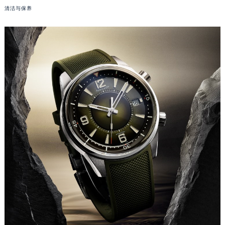
清洁与保养
福州市鼓楼区五四路128-1号恒力城写字楼15层03室（需提前预约）
成都市锦江区人民东路6号SAC东原中心写字楼24层2406B室（需提前预约）
重庆市江北区观音桥步行街2号融恒时代广场写字楼9层902室（需提前预约）
长沙市芙蓉区定王台街道建湘路393号世茂环球金融中心写字楼（芙蓉广场）10层13室（需提前预约）
郑州市二七区铭功路10号华润大厦写字楼29层2905室（需提前预约）
太原市迎泽区解放路15号亨得利名表服务中心（品牌授权店）3层整层（需提前预约）
沈阳市沈河区中街路137号亨得利名表服务中心（品牌授权店）1层整层（需提前预约）
沈阳市沈河区中街路83号亨得利名表服务中心（品牌授权店）1层整层（需提前预约）
乌鲁木齐市天山区红山路26号时代广场（CCMALL）C座17层17-B（需提前预约）
温州市鹿城区锦绣路1067号置信广场10层1015室（需提前预约）
哈尔滨市道里区友谊西路600号富力中心T2座写字楼29层03室（需提前预约）
大连市中山区人民路15号国际金融大厦7层G室（需提前预约）
佛山市禅城区季华五路57号万科金融中心C座12层1205室（需提前预约）
东莞市东城街道鸿福东路1号民盈国贸中心T1写字楼9层907室（需提前预约）
无锡市梁溪区人民中路139号恒隆广场写字楼1座11层1104室（需提前预约）
南通市崇川区工农路57号圆融广场写字楼16层1603室（需提前预约）