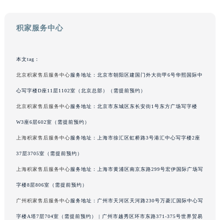
吉林省辽源市龙山区人民大街积家售后服务中心（需提前预约）
吉林省梅河口市新华街道梅河大街积家售后服务中心（需提前预约）
积家服务中心
吉林省四平市铁东区紫气大路与南九经街交汇处积家售后服务中心（需提前预约）
吉林省松原市宁江区五环大街积家售后服务中心（需提前预约）
本文tag：
吉林省通化市东昌区环通乡江南大街积家售后服务中心（需提前预约）
北京积家售后服务中心
服务地址：北京市朝阳区建国门外大街甲6号华熙国际中
吉林省延边市延吉市解放路积家售后服务中心（需提前预约）
心写字楼D座11层1102室（北京总部）（需提前预约）
辽宁省鞍山市铁东区站前街积家售后服务中心（需提前预约）
辽宁省本溪市平山区胜利路积家售后服务中心（需提前预约）
北京积家售后服务中心
服务地址：北京市东城区东长安街1号东方广场写字楼
辽宁省朝阳市双塔区新华路积家售后服务中心（需提前预约）
W3座6层602室（需提前预约）
辽宁省丹东市振兴区七经街积家售后服务中心（需提前预约）
上海积家售后服务中心
服务地址：上海市徐汇区虹桥路3号港汇中心写字楼2座
辽宁省抚顺市新抚区东一路积家售后服务中心（需提前预约）
37层3705室（需提前预约）
辽宁省阜新市海州区解放大街积家售后服务中心（需提前预约）
上海积家售后服务中心
服务地址：上海市黄浦区南京东路299号宏伊国际广场写
辽宁省葫芦岛市连山区中央路积家售后服务中心（需提前预约）
字楼8层806室（需提前预约）
辽宁省锦州市古塔区中央大街积家售后服务中心（需提前预约）
广州积家售后服务中心
服务地址：广州市天河区天河路230号万菱汇国际中心写
辽宁省辽阳市白塔区新运大街积家售后服务中心（需提前预约）
辽宁省盘锦市兴隆台区石油大街积家售后服务中心（需提前预约）
字楼A塔7层704室（需提前预约） | 广州市越秀区环市东路371-375号世界贸易