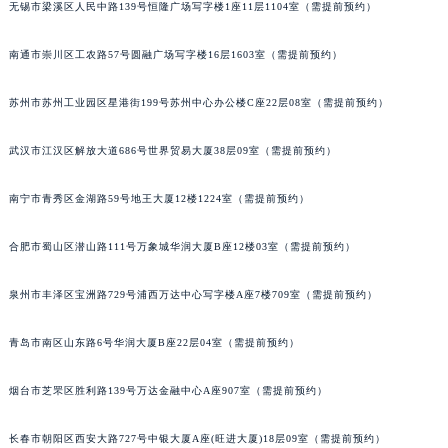
无锡市梁溪区人民中路139号恒隆广场写字楼1座11层1104室（需提前预约）
内蒙古自治区锡林郭勒盟市锡林浩特市光明街与额尔敦路交叉口积家售后服务中心（需提前预约）
内蒙古自治区兴安盟市乌兰浩特市兴安大街积家售后服务中心（需提前预约）
南通市崇川区工农路57号圆融广场写字楼16层1603室（需提前预约）
山西省大同市平城区迎宾街积家售后服务中心（需提前预约）
苏州市苏州工业园区星港街199号苏州中心办公楼C座22层08室（需提前预约）
山西省晋城市城区黄华街积家售后服务中心（需提前预约）
山西省晋中市榆次区顺城街积家售后服务中心（需提前预约）
武汉市江汉区解放大道686号世界贸易大厦38层09室（需提前预约）
山西省临汾市尧都区解放路积家售后服务中心（需提前预约）
山西省吕梁市离石区永宁中路与建设街交叉口积家售后服务中心（需提前预约）
南宁市青秀区金湖路59号地王大厦12楼1224室（需提前预约）
山西省朔州市朔城区怡西路与鄯阳西街交汇处积家售后服务中心（需提前预约）
山西省忻州市忻府区和平东街与七一南路交叉口积家售后服务中心（需提前预约）
合肥市蜀山区潜山路111号万象城华润大厦B座12楼03室（需提前预约）
山西省阳泉市郊区平阳东街与新城大道交叉口积家售后服务中心（需提前预约）
泉州市丰泽区宝洲路729号浦西万达中心写字楼A座7楼709室（需提前预约）
山西省运城市盐湖区河东街积家售后服务中心（需提前预约）
山西省长治市潞州区英雄中路积家售后服务中心（需提前预约）
青岛市南区山东路6号华润大厦B座22层04室（需提前预约）
山西省太原市迎泽区迎泽街道解放路15号亨得利名表维修授权店3楼积家售后服务中心（需提前预约）
天津市和平区赤峰道136号天津国际金融中心26层2603室积家售后服务中心（需提前预约）
烟台市芝罘区胜利路139号万达金融中心A座907室（需提前预约）
安徽省安庆市迎江区人民路积家售后服务中心（需提前预约）
长春市朝阳区西安大路727号中银大厦A座(旺进大厦)18层09室（需提前预约）
安徽省蚌埠市蚌山区淮河路积家售后服务中心（需提前预约）