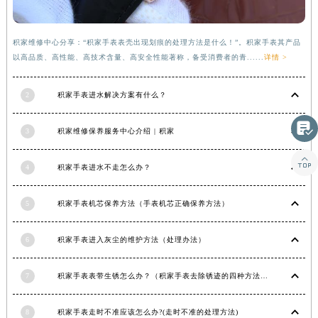
甘肃省合作市人民街积家售后服务中心（需提前预约）
甘肃省嘉峪关市雄关区新华中路积家售后服务中心（需提前预约）
积家维修中心分享：“积家手表表壳出现划痕的处理方法是什么！”。积家手表其产品
甘肃省金昌市金川区北京路积家售后服务中心（需提前预约）
以高品质、高性能、高技术含量、高安全性能著称，备受消费者的青......
详情 >
甘肃省酒泉市肃州区西大街积家售后服务中心（需提前预约）
甘肃省临夏市城南街道团结路积家售后服务中心（需提前预约）
2
积家手表进水解决方案有什么？
甘肃省陇南市武都区人民路积家售后服务中心（需提前预约）

3
积家维修保养服务中心介绍 | 积家
甘肃省平凉市崆峒区西大街积家售后服务中心（需提前预约）
甘肃省庆阳市西峰区南大街积家售后服务中心（需提前预约）

4
积家手表进水不走怎么办？
甘肃省天水市秦州区民主路积家售后服务中心（需提前预约）
甘肃省武威市凉州区迎宾路积家售后服务中心（需提前预约）
5
积家手表机芯保养方法（手表机芯正确保养方法）
甘肃省张掖市甘州区民乐北路积家售后服务中心（需提前预约）
宁夏回族自治区固原市原州区文化街积家售后服务中心（需提前预约）
6
积家手表进入灰尘的维护方法（处理办法）
宁夏回族自治区石嘴山市大武口区贺兰山路积家售后服务中心（需提前预约）
宁夏回族自治区吴忠市利通区开元大道积家售后服务中心（需提前预约）
7
积家手表表带生锈怎么办？（积家手表去除锈迹的四种方法）
宁夏回族自治区银川市兴庆区新华东路97号新百中心C馆一层C1-18号商铺积家售后服务中心（需提前预约）
宁夏回族自治区中卫市沙坡头区鼓楼东街积家售后服务中心（需提前预约）
8
积家手表走时不准应该怎么办?(走时不准的处理方法)