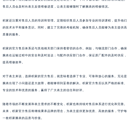
澳门特别行政区风顺堂区南湾大马路积家售后服务中心（需提前预约）
售后人员会及时向表主反馈维修进度，让表主能够随时了解腕表的维修情况。
澳门特别行政区花地玛堂区关闸广场积家售后服务中心（需提前预约）
积家还注重对售后人员的培训和管理。定期组织售后人员参加专业的培训课程，提升他们
澳门特别行政区花王堂区大三巴商圈积家售后服务中心（需提前预约）
的技术水平和服务意识。同时，建立了完善的考核机制，确保售后人员能够为表主提供高
澳门特别行政区嘉模堂区官也街积家售后服务中心（需提前预约）
质量的服务。
澳门省路氹城市金光大道积家售后服务中心（需提前预约）
澳门特别行政区望德堂区塔石广场积家售后服务中心（需提前预约）
积家的官方售后体系还与其他相关部门保持着密切的合作。例如，与物流部门合作，确保
福建省福州市鼓楼区五四路128-1号恒力城写字楼15层03室积家售后服务中心（需提前预约）
腕表在运输过程中的安全和及时送达；与配件供应部门合作，保证原厂配件的及时供应，
提高维修效率。
福建省厦门市思明区湖滨东路95号万象城华润大厦B座11层1104室积家售后服务中心（需提前预约）
广东省潮州市潮安区新风路与潮汕路交汇处积家售后服务中心（需提前预约）
对于表主来说，选择积家的官方售后，就意味着选择了专业、可靠和放心的服务。无论是
广东省广州市天河区天河路230号万菱汇国际中心A塔7层704室积家售后服务中心（需提前预约）
腕表出现了小问题还是大故障，都能够得到妥善的解决。积家官方售后以其严格的标准、
广东省广州市越秀区环市东路371-375号世界贸易中心大厦南塔15层1507室积家售后服务中心（需提前预约）
专业的技术和优质的服务，赢得了广大表主的信任和好评。
广东省河源市源城区越王大道积家售后服务中心（需提前预约）
广东省惠州市惠城区江北文昌一路7号华贸大厦1座30层3005室积家售后服务中心（需提前预约）
随着市场的不断发展和表主需求的不断变化，积家也将持续对售后体系进行优化和完善。
未来，积家官方售后将继续秉承品牌的理念，为表主提供更加优质、高效的服务，守护每
广东省江门市蓬江区广场西路积家售后服务中心（需提前预约）
一枚积家腕表的品质与价值。
广东省揭阳市榕城进贤门步行街积家售后服务中心（需提前预约）
广东省茂名市电白区水东街道迎宾大道积家售后服务中心（需提前预约）