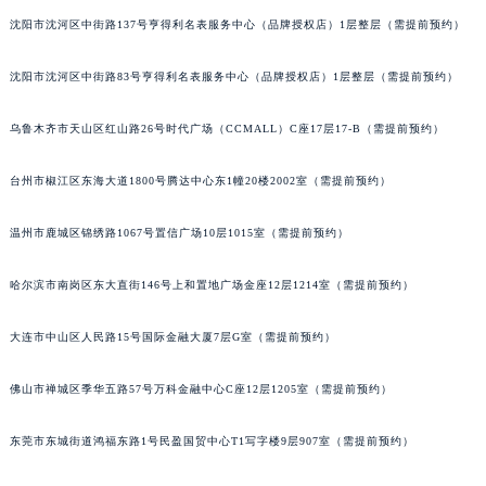
辽宁省铁岭市银州区南马路积家售后服务中心（需提前预约）
沈阳市沈河区中街路137号亨得利名表服务中心（品牌授权店）1层整层（需提前预约）
辽宁省营口市站前区市府路与渤海大街交叉口积家售后服务中心（需提前预约）
沈阳市沈河区中街路83号亨得利名表服务中心（品牌授权店）1层整层（需提前预约）
辽宁省沈阳市沈河区中街路137号亨得利名表维修授权店1楼积家售后服务中心（需提前预约）
辽宁省沈阳市沈河区中街路83号亨得利名表维修授权店1楼积家售后服务中心（需提前预约）
乌鲁木齐市天山区红山路26号时代广场（CCMALL）C座17层17-B（需提前预约）
北京市朝阳区建国门外大街甲6号华熙国际中心D座11层1102室积家售后服务中心（北京总部）（需提前预约）
北京市东城区东长安街1号王府井东方广场W3座6层602室积家售后服务中心（需提前预约）
台州市椒江区东海大道1800号腾达中心东1幢20楼2002室（需提前预约）
河北省保定市竞秀区朝阳北大街北国先天下积家售后服务中心（需提前预约）
温州市鹿城区锦绣路1067号置信广场10层1015室（需提前预约）
内蒙古自治区阿拉善盟市左旗土尔扈特大街积家售后服务中心（需提前预约）
内蒙古自治区巴彦淖尔市临河区新华街积家售后服务中心（需提前预约）
哈尔滨市南岗区东大直街146号上和置地广场金座12层1214室（需提前预约）
内蒙古自治区包头市青山区幸福路甲3号王府井百货名表维修积家售后服务中心（需提前预约）
内蒙古自治区赤峰市红山区哈达街积家售后服务中心（需提前预约）
大连市中山区人民路15号国际金融大厦7层G室（需提前预约）
内蒙古自治区鄂尔多斯市东胜区伊金霍洛街积家售后服务中心（需提前预约）
内蒙古自治区呼伦贝尔市海拉尔区中央街积家售后服务中心（需提前预约）
佛山市禅城区季华五路57号万科金融中心C座12层1205室（需提前预约）
内蒙古自治区通辽市科尔沁区明仁大街积家售后服务中心（需提前预约）
东莞市东城街道鸿福东路1号民盈国贸中心T1写字楼9层907室（需提前预约）
内蒙古自治区乌海市海勃湾区人民南路积家售后服务中心（需提前预约）
内蒙古自治区乌兰察布市集宁区恩和大街积家售后服务中心（需提前预约）