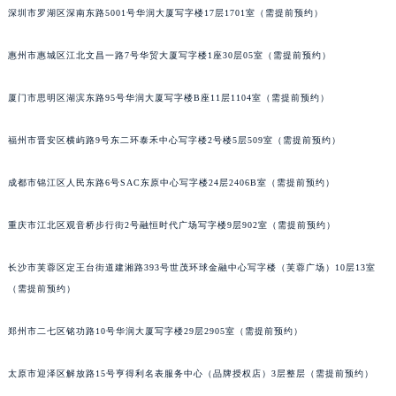
深圳市罗湖区深南东路5001号华润大厦写字楼17层1701室（需提前预约）
吉林省辽源市龙山区人民大街积家售后服务中心（需提前预约）
吉林省梅河口市新华街道梅河大街积家售后服务中心（需提前预约）
惠州市惠城区江北文昌一路7号华贸大厦写字楼1座30层05室（需提前预约）
吉林省四平市铁东区紫气大路与南九经街交汇处积家售后服务中心（需提前预约）
吉林省松原市宁江区五环大街积家售后服务中心（需提前预约）
厦门市思明区湖滨东路95号华润大厦写字楼B座11层1104室（需提前预约）
吉林省通化市东昌区环通乡江南大街积家售后服务中心（需提前预约）
福州市晋安区横屿路9号东二环泰禾中心写字楼2号楼5层509室（需提前预约）
吉林省延边市延吉市解放路积家售后服务中心（需提前预约）
辽宁省鞍山市铁东区站前街积家售后服务中心（需提前预约）
成都市锦江区人民东路6号SAC东原中心写字楼24层2406B室（需提前预约）
辽宁省本溪市平山区胜利路积家售后服务中心（需提前预约）
辽宁省朝阳市双塔区新华路积家售后服务中心（需提前预约）
重庆市江北区观音桥步行街2号融恒时代广场写字楼9层902室（需提前预约）
辽宁省丹东市振兴区七经街积家售后服务中心（需提前预约）
辽宁省抚顺市新抚区东一路积家售后服务中心（需提前预约）
长沙市芙蓉区定王台街道建湘路393号世茂环球金融中心写字楼（芙蓉广场）10层13室
（需提前预约）
辽宁省阜新市海州区解放大街积家售后服务中心（需提前预约）
辽宁省葫芦岛市连山区中央路积家售后服务中心（需提前预约）
郑州市二七区铭功路10号华润大厦写字楼29层2905室（需提前预约）
辽宁省锦州市古塔区中央大街积家售后服务中心（需提前预约）
辽宁省辽阳市白塔区新运大街积家售后服务中心（需提前预约）
太原市迎泽区解放路15号亨得利名表服务中心（品牌授权店）3层整层（需提前预约）
辽宁省盘锦市兴隆台区石油大街积家售后服务中心（需提前预约）