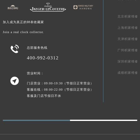
新疆维吾尔自治区可克达拉市幸福路积家售后服务中心（需提前预约）
新疆维吾尔自治区克拉玛依市克拉玛依区友谊路积家售后服务中心（需提前预约）
北京积家维修
加入成为真正的钟表收藏家
新疆维吾尔自治区库车市库车市文化东路积家售后服务中心（需提前预约）
上海积家维修
Join a real clock collector.
新疆维吾尔自治区库尔勒市库尔勒市人民东路积家售后服务中心（需提前预约）
天津积家维修
新疆维吾尔自治区奎屯市团结西街积家售后服务中心（需提前预约）

总部服务热线
新疆维吾尔自治区昆玉市昆泉街积家售后服务中心（需提前预约）
广州积家维修
400-992-0312
新疆维吾尔自治区沙湾市三道河子镇世纪大道南路积家售后服务中心（需提前预约）
深圳积家维修
新疆维吾尔自治区石河子市北二路积家售后服务中心（需提前预约）
成都积家维修
营业时间：
新疆维吾尔自治区双河市光明路积家售后服务中心（需提前预约）

门店营业：09:00-19:30（节假日正常营业）
新疆维吾尔自治区塔城市塔城地区闻琴路积家售后服务中心（需提前预约）
客服在线：08:00-22:00（节假日正常营业）
新疆维吾尔自治区铁门关市兴疆路积家售后服务中心（需提前预约）
客服及门店节假日不休
新疆维吾尔自治区图木舒克市图木舒克市中兴街积家售后服务中心（需提前预约）
新疆维吾尔自治区吐鲁番市高昌区文化中路文化中路积家售后服务中心（需提前预约）
新疆维吾尔自治区乌苏市乌鲁木齐北路积家售后服务中心（需提前预约）
新疆维吾尔自治区五家渠市长征西街积家售后服务中心（需提前预约）
新疆维吾尔自治区新星市东风路积家售后服务中心（需提前预约）