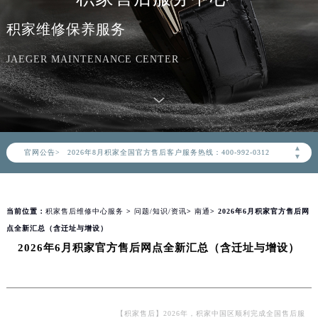
积家维修保养服务
JAEGER MAINTENANCE CENTER
2026年8月积家中国区售后服务网络优化升级公告
2026年8月积家全国官方售后客户服务热线：400-992-0312
▲
官网公告>
积家官方全国统一服务热线400-992-0312，服务覆盖中国大陆、香港、澳门、台湾全部区域（非大陆需加拨“+86”）
▼
2026年8月积家售后服务中心最新网点地址：
北京市朝阳区建国门外大街甲6号华熙国际中心写字楼D座11层1102室（北京总部）（需提前预约）
当前位置：
积家售后维修中心服务
>
问题/知识/资讯
>
南通
> 2026年6月积家官方售后网
北京市东城区东长安街1号东方广场写字楼W3座6层602室（需提前预约）
点全新汇总（含迁址与增设）
天津市和平区赤峰道136号天津国际金融中心写字楼26层2603室（需提前预约）
2026年6月积家官方售后网点全新汇总（含迁址与增设）
上海市徐汇区虹桥路3号港汇中心写字楼2座37层3705室（需提前预约）
上海市黄浦区南京东路299号宏伊国际广场写字楼8层806室（需提前预约）
南京市秦淮区中山南路1号（新街口）南京中心写字楼22层C1-1室（需提前预约）
常州市新北区龙锦路1590号现代传媒中心写字楼5号楼10层1008室（需提前预约）
【积家售后】2026年，积家中国区顺利完成全国售后服