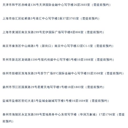
天津市和平区赤峰道136号天津国际金融中心写字楼26层2603室（需提前预约）
福州市鼓楼区五四路128-1号恒力城写字楼15层03室（需提前预约）
成都市锦江区人民东路6号SAC东原中心写字楼24层2406B室（需提前预约）
上海市徐汇区虹桥路3号港汇中心写字楼2座37层3705室（需提前预约）
重庆市江北区观音桥步行街2号融恒时代广场写字楼9层902室（需提前预约）
长沙市芙蓉区定王台街道建湘路393号世茂环球金融中心写字楼（芙蓉广场）10层13室（需提前预约）
上海市黄浦区南京东路299号宏伊国际广场写字楼8层806室（需提前预约）
郑州市二七区铭功路10号华润大厦写字楼29层2905室（需提前预约）
太原市迎泽区解放路15号亨得利名表服务中心（品牌授权店）3层整层（需提前预约）
南京市秦淮区中山南路1号（新街口）南京中心写字楼22层C1-1室（需提前预约）
沈阳市沈河区中街路137号亨得利名表服务中心（品牌授权店）1层整层（需提前预约）
常州市新北区龙锦路1590号现代传媒中心写字楼5号楼10层1008室（需提前预约）
沈阳市沈河区中街路83号亨得利名表服务中心（品牌授权店）1层整层（需提前预约）
乌鲁木齐市天山区红山路26号时代广场（CCMALL）C座17层17-B（需提前预约）
徐州市鼓楼区淮海东路29号苏宁广场IFC国际金融中心写字楼35层3508室（需提前预约）
温州市鹿城区锦绣路1067号置信广场10层1015室（需提前预约）
哈尔滨市道里区友谊西路600号富力中心T2座写字楼29层03室（需提前预约）
扬州市邗江区国展路29号星耀天地写字楼1号楼18层1803室（需提前预约）
大连市中山区人民路15号国际金融大厦7层G室（需提前预约）
盐城市盐都区世纪大道5号盐城金融城写字楼1号楼16层1604室（需提前预约）
佛山市禅城区季华五路57号万科金融中心C座12层1205室（需提前预约）
东莞市东城街道鸿福东路1号民盈国贸中心T1写字楼9层907室（需提前预约）
泰州市海陵区永定东路399号置地商务中心东塔写字楼（华润万象城）17层1706室（需提
无锡市梁溪区人民中路139号恒隆广场写字楼1座11层1104室（需提前预约）
前预约）
南通市崇川区工农路57号圆融广场写字楼16层1603室（需提前预约）