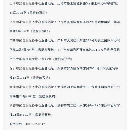
上海积家售后服务中心
服务地址：上海市徐汇区虹桥路3号港汇中心写字楼2座
广西壮族自治区河池市金城江区金城江街道朝阳路积家售后服务中心（需提前预约）
37层3705室（需提前预约）
广西壮族自治区贺州市八步区城东街道灵峰南路积家售后服务中心（需提前预约）
广西壮族自治区来宾市兴宾区桂中大道积家售后服务中心（需提前预约）
上海积家售后服务中心
服务地址：上海市黄浦区南京东路299号宏伊国际广场写
广西壮族自治区柳州市城中区中山中路积家售后服务中心（需提前预约）
字楼8层806室（需提前预约）
广西壮族自治区钦州市钦南区金海湾东大街积家售后服务中心（需提前预约）
广州积家售后服务中心
服务地址：广州市天河区天河路230号万菱汇国际中心写
广西壮族自治区梧州市万秀区龙湖镇高旺路积家售后服务中心（需提前预约）
字楼A塔7层704室（需提前预约） | 广州市越秀区环市东路371-375号世界贸易
广西壮族自治区玉林市玉州区金玉路积家售后服务中心（需提前预约）
中心大厦南塔写字楼15层07室（需提前预约）
海南省儋州市儋州市那大镇兰洋北路积家售后服务中心（需提前预约）
深圳积家售后服务中心
服务地址：深圳市罗湖区深南东路5001号华润大厦写字
海南省东方市八所镇解放西路积家售后服务中心（需提前预约）
楼17层1701室（需提前预约）
海南省琼海市嘉积镇东风路积家售后服务中心（需提前预约）
海南省三沙市西沙区西沙群岛永兴岛北京路积家售后服务中心（需提前预约）
天津积家售后服务中心
服务地址：天津市和平区赤峰道136号天津国际金融中心
海南省三亚市吉阳区迎宾路积家售后服务中心（需提前预约）
写字楼26层2603室（需提前预约）
海南省万宁市万城镇解放路积家售后服务中心（需提前预约）
成都积家售后服务中心
服务地址：成都市锦江区人民东路6号SAC东原中心写字
海南省文昌市文城镇教育东路积家售后服务中心（需提前预约）
楼24层2406B室（需提前预约）
海南省五指山市通什镇三月三大道积家售后服务中心（需提前预约）
服务专线：
400-992-0312
香港特别行政区尖沙咀区油尖旺区广东道积家售后服务中心（需提前预约）