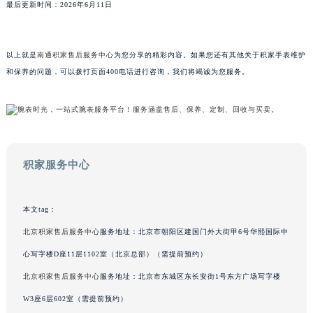
最后更新时间：2026年6月11日
广东省梅州市梅江区金燕大道积家售后服务中心（需提前预约）
广东省清远市清城区湖西路积家售后服务中心（需提前预约）
广东省汕头市龙湖区长平路积家售后服务中心（需提前预约）
以上就是
南通积家售后服务中心
为您分享的精彩内容。如果您还有其他关于积家手表维护
和保养的问题，可以拨打页面400电话进行咨询，我们将竭诚为您服务。
广东省汕尾市城区香洲街道园林社区翠园街积家售后服务中心（需提前预约）
广东省韶关市武江区芙蓉新区与老城中心交汇处积家售后服务中心（需提前预约）
广东省深圳市罗湖区深南东路5001号华润大厦17层1701室积家售后服务中心（需提前预约）
广东省阳江市江城区东风一路积家售后服务中心（需提前预约）
广东省云浮市云城区金山路积家售后服务中心（需提前预约）
积家服务中心
广东省湛江市赤坎区观海北路积家售后服务中心（需提前预约）
广东省肇庆市端州区信安大道与砚都大道交汇处积家售后服务中心（需提前预约）
广西壮族自治区百色市右江区中山二路积家售后服务中心（需提前预约）
本文tag：
广西壮族自治区北海市海城区北京路积家售后服务中心（需提前预约）
北京积家售后服务中心
服务地址：北京市朝阳区建国门外大街甲6号华熙国际中
广西壮族自治区崇左市江州区石景林街道友谊大道与丽川路交汇处积家售后服务中心（需提前预约）
心写字楼D座11层1102室（北京总部）（需提前预约）
广西壮族自治区防城港市港口区金花茶大道积家售后服务中心（需提前预约）
北京积家售后服务中心
服务地址：北京市东城区东长安街1号东方广场写字楼
广西壮族自治区贵港市港北区港城街道布山大道与仙衣路交叉口积家售后服务中心（需提前预约）
W3座6层602室（需提前预约）
广西壮族自治区桂林市秀峰区红岭路积家售后服务中心（需提前预约）