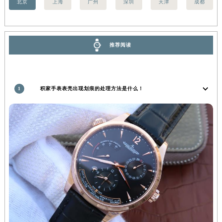
北京
上海
广州
深圳
天津
成都
湖南省常德市武陵区人民路积家售后服务中心（需提前预约）
湖南省郴州市北湖区国庆北路积家售后服务中心（需提前预约）
湖南省衡阳市雁峰区解放路积家售后服务中心（需提前预约）
推荐阅读
湖南省怀化市鹤城区迎丰中路积家售后服务中心（需提前预约）
湖南省娄底市娄星区长青街积家售后服务中心（需提前预约）
湖南省邵阳市双清区东风路积家售后服务中心（需提前预约）
1
积家手表表壳出现划痕的处理方法是什么！
湖南省湘潭市雨湖区莲城大道积家售后服务中心（需提前预约）
湖南省益阳市赫山区桃花仑路积家售后服务中心（需提前预约）
湖南省永州市冷水滩区永州大道与中兴路交叉口积家售后服务中心（需提前预约）
湖南省岳阳市岳阳楼区东茅岭路积家售后服务中心（需提前预约）
湖南省张家界市永定区解放路积家售后服务中心（需提前预约）
湖南省长沙市芙蓉区建湘路393号世茂环球金融中心写字楼10层1013室积家售后服务中心（需提前预约）
湖南省株洲市芦淞区建设南路积家售后服务中心（需提前预约）
甘肃省白银市白银区北京路积家售后服务中心（需提前预约）
甘肃省定西市安定区解放路积家售后服务中心（需提前预约）
甘肃省敦煌市沙州镇阳关中路积家售后服务中心（需提前预约）