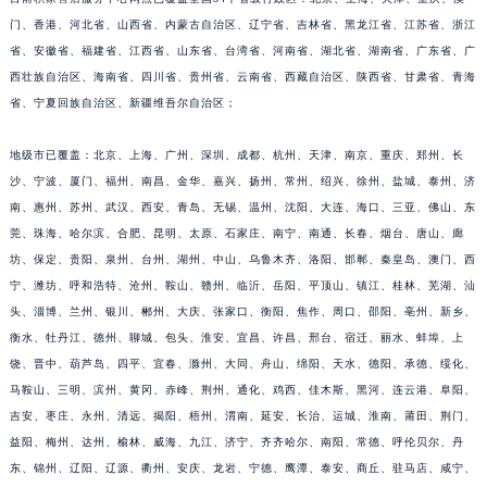
福建省莆田市城厢区霞林街道荔华东大道积家售后服务中心（需提前预约）
门、香港、河北省、山西省、内蒙古自治区、辽宁省、吉林省、黑龙江省、江苏省、浙江
省、安徽省、福建省、江西省、山东省、台湾省、河南省、湖北省、湖南省、广东省、广
福建省三明市三元区东乾二路积家售后服务中心（需提前预约）
西壮族自治区、海南省、四川省、贵州省、云南省、西藏自治区、陕西省、甘肃省、青海
福建省漳州市龙文区步港路积家售后服务中心（需提前预约）
省、宁夏回族自治区、新疆维吾尔自治区；
江苏省常州市新北区龙锦路1590号现代传媒中心5号楼10层1008室积家售后服务中心（需提前预约）
江苏省淮安市清江浦区淮海北路积家售后服务中心（需提前预约）
地级市已覆盖：北京、上海、广州、深圳、成都、杭州、天津、南京、重庆、郑州、长
江苏省连云港市海州区通灌北路积家售后服务中心（需提前预约）
沙、宁波、厦门、福州、南昌、金华、嘉兴、扬州、常州、绍兴、徐州、盐城、泰州、济
江苏省南京市秦淮区中山南路1号南京中心22层22-C1-C3室积家售后服务中心（需提前预约）
南、惠州、苏州、武汉、西安、青岛、无锡、温州、沈阳、大连、海口、三亚、佛山、东
莞、珠海、哈尔滨、合肥、昆明、太原、石家庄、南宁、南通、长春、烟台、唐山、廊
江苏省宿迁市宿城区西湖路积家售后服务中心（需提前预约）
坊、保定、贵阳、泉州、台州、湖州、中山、乌鲁木齐、洛阳、邯郸、秦皇岛、澳门、西
江苏省泰州市海陵区永定东路399号置地商务中心东塔（华润万象城）17层1706室积家售后服务中心（需提前预约）
宁、潍坊、呼和浩特、沧州、鞍山、赣州、临沂、岳阳、平顶山、镇江、桂林、芜湖、汕
江苏省徐州市鼓楼区淮海东路29号苏宁广场IFC国际金融中心35层3508室积家售后服务中心（需提前预约）
头、淄博、兰州、银川、郴州、大庆、张家口、衡阳、焦作、周口、邵阳、亳州、新乡、
江苏省盐城市盐都区世纪大道5号盐城金融城写字楼1号楼16层1604室积家售后服务中心（需提前预约）
衡水、牡丹江、德州、聊城、包头、淮安、宜昌、许昌、邢台、宿迁、丽水、蚌埠、上
江苏省扬州市邗江区国展路29号星耀天地写字楼1号楼18层1803室积家售后服务中心（需提前预约）
饶、晋中、葫芦岛、四平、宜春、滁州、大同、舟山、绵阳、天水、德阳、承德、绥化、
江苏省镇江市京口区中山东路积家售后服务中心（需提前预约）
马鞍山、三明、滨州、黄冈、赤峰、荆州、通化、鸡西、佳木斯、黑河、连云港、阜阳、
吉安、枣庄、永州、清远、揭阳、梧州、渭南、延安、长治、运城、淮南、莆田、荆门、
江西省抚州市临川区赣东大道积家售后服务中心（需提前预约）
益阳、梅州、达州、榆林、威海、九江、济宁、齐齐哈尔、南阳、常德、呼伦贝尔、丹
江西省赣州市章贡区文清路积家售后服务中心（需提前预约）
东、锦州、辽阳、辽源、衢州、安庆、龙岩、宁德、鹰潭、泰安、商丘、驻马店、咸宁、
江西省吉安市吉州区井冈山大道积家售后服务中心（需提前预约）