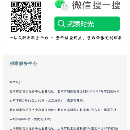
吉林省辽源市龙山区人民大街积家售后服务中心（需提前预约）
吉林省梅河口市新华街道梅河大街积家售后服务中心（需提前预约）
吉林省四平市铁东区紫气大路与南九经街交汇处积家售后服务中心（需提前预约）
吉林省松原市宁江区五环大街积家售后服务中心（需提前预约）
吉林省通化市东昌区环通乡江南大街积家售后服务中心（需提前预约）
吉林省延边市延吉市解放路积家售后服务中心（需提前预约）
辽宁省鞍山市铁东区站前街积家售后服务中心（需提前预约）
辽宁省本溪市平山区胜利路积家售后服务中心（需提前预约）
积家服务中心
辽宁省朝阳市双塔区新华路积家售后服务中心（需提前预约）
辽宁省丹东市振兴区七经街积家售后服务中心（需提前预约）
本文tag：
辽宁省抚顺市新抚区东一路积家售后服务中心（需提前预约）
辽宁省阜新市海州区解放大街积家售后服务中心（需提前预约）
北京积家售后服务中心
服务地址：北京市朝阳区建国门外大街甲6号华熙国际中
辽宁省葫芦岛市连山区中央路积家售后服务中心（需提前预约）
心写字楼D座11层1102室（北京总部）（需提前预约）
辽宁省锦州市古塔区中央大街积家售后服务中心（需提前预约）
北京积家售后服务中心
服务地址：北京市东城区东长安街1号东方广场写字楼
辽宁省辽阳市白塔区新运大街积家售后服务中心（需提前预约）
W3座6层602室（需提前预约）
辽宁省盘锦市兴隆台区石油大街积家售后服务中心（需提前预约）
上海积家售后服务中心
服务地址：上海市徐汇区虹桥路3号港汇中心写字楼2座