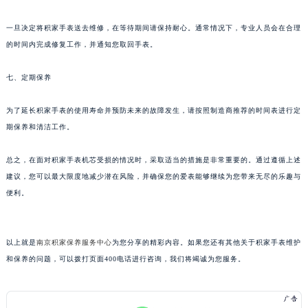
甘肃省兰州市七里河区西津西路16号兰州中心写字楼21层2102室（需提前预约）
重庆市解放碑渝中区民权路28号英利国际金融中心写字楼20层01室（需提前预约）
一旦决定将积家手表送去维修，在等待期间请保持耐心。通常情况下，专业人员会在合理
黑龙江省大庆市萨尔图区会战大街积家售后服务中心（需提前预约）
的时间内完成修复工作，并通知您取回手表。
黑龙江省鹤岗市向阳区红军路积家售后服务中心（需提前预约）
七、定期保养
黑龙江省黑河市爱辉区中央街积家售后服务中心（需提前预约）
黑龙江省鸡西市鸡冠区红军路积家售后服务中心（需提前预约）
为了延长积家手表的使用寿命并预防未来的故障发生，请按照制造商推荐的时间表进行定
黑龙江省佳木斯市向阳区长安路积家售后服务中心（需提前预约）
期保养和清洁工作。
黑龙江省牡丹江市东安区太平路积家售后服务中心（需提前预约）
黑龙江省七台河市桃山区大同街积家售后服务中心（需提前预约）
总之，在面对积家手表机芯受损的情况时，采取适当的措施是非常重要的。通过遵循上述
黑龙江省齐齐哈尔市龙沙区龙华路积家售后服务中心（需提前预约）
建议，您可以最大限度地减少潜在风险，并确保您的爱表能够继续为您带来无尽的乐趣与
便利。
黑龙江省双鸭山市尖山区新兴大街积家售后服务中心（需提前预约）
黑龙江省绥化市北林区新华街与康庄路交叉口积家售后服务中心（需提前预约）
黑龙江省伊春市伊美区通河路积家售后服务中心（需提前预约）
以上就是
南京积家保养服务中心
为您分享的精彩内容。如果您还有其他关于积家手表维护
吉林省白城市洮北区明仁南街积家售后服务中心（需提前预约）
和保养的问题，可以拨打页面400电话进行咨询，我们将竭诚为您服务。
吉林省白山市浑江区浑江大街积家售后服务中心（需提前预约）
吉林省吉林市船营区河南街积家售后服务中心（需提前预约）