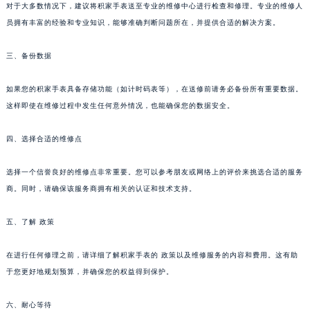
苏州市苏州工业园区星港街199号苏州中心办公楼C座22层08室（需提前预约）
对于大多数情况下，建议将积家手表送至专业的维修中心进行检查和修理。专业的维修人
武汉市江汉区解放大道686号世界贸易大厦38层09室（需提前预约）
员拥有丰富的经验和专业知识，能够准确判断问题所在，并提供合适的解决方案。
南宁市青秀区金湖路59号地王大厦12楼1224室（需提前预约）
三、备份数据
合肥市蜀山区潜山路111号万象城华润大厦B座12楼03室（需提前预约）
泉州市丰泽区宝洲路729号浦西万达中心写字楼A座7楼709室（需提前预约）
如果您的积家手表具备存储功能（如计时码表等），在送修前请务必备份所有重要数据。
青岛市南区山东路6号华润大厦B座22层04室（需提前预约）
这样即使在维修过程中发生任何意外情况，也能确保您的数据安全。
烟台市芝罘区胜利路139号万达金融中心A座907室（需提前预约）
长春市朝阳区西安大路727号中银大厦A座(旺进大厦)18层09室（需提前预约）
四、选择合适的维修点
贵阳市南明区都司高架桥路33号亨特国际金融中心14楼14D（需提前预约）
选择一个信誉良好的维修点非常重要。您可以参考朋友或网络上的评价来挑选合适的服务
昆明市盘龙区北京路928号同德昆明广场写字楼10层06室（需提前预约）
商。同时，请确保该服务商拥有相关的认证和技术支持。
石家庄市长安区中山东路39号勒泰中心写字楼B座13层07室（需提前预约）
西安市碑林区南关正街88号华侨城长安国际中心E座6楼10室（需提前预约）
五、了解 政策
海口市龙华区金贸东路5号海口华润大厦B座17层1707室（需提前预约）
唐山市路南区新华东道100号万达广场写字楼A座10层1002室（需提前预约）
在进行任何修理之前，请详细了解积家手表的 政策以及维修服务的内容和费用。这有助
于您更好地规划预算，并确保您的权益得到保护。
台州市椒江区东海大道1800号腾达中心东1幢20楼2002室（需提前预约）
内蒙古自治区呼和浩特市玉泉区大学西街70号华润万象城写字楼（鄂尔多斯大厦）23层2326室（需提前预约）
六、耐心等待