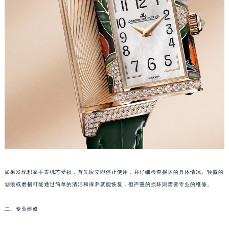
福州市鼓楼区五四路128-1号恒力城写字楼15层03室（需提前预约）
成都市锦江区人民东路6号SAC东原中心写字楼24层2406B室（需提前预约）
重庆市江北区观音桥步行街2号融恒时代广场写字楼9层902室（需提前预约）
长沙市芙蓉区定王台街道建湘路393号世茂环球金融中心写字楼（芙蓉广场）10层13室（需提前预约）
郑州市二七区铭功路10号华润大厦写字楼29层2905室（需提前预约）
太原市迎泽区解放路15号亨得利名表服务中心（品牌授权店）3层整层（需提前预约）
沈阳市沈河区中街路137号亨得利名表服务中心（品牌授权店）1层整层（需提前预约）
沈阳市沈河区中街路83号亨得利名表服务中心（品牌授权店）1层整层（需提前预约）
乌鲁木齐市天山区红山路26号时代广场（CCMALL）C座17层17-B（需提前预约）
温州市鹿城区锦绣路1067号置信广场10层1015室（需提前预约）
哈尔滨市道里区友谊西路600号富力中心T2座写字楼29层03室（需提前预约）
大连市中山区人民路15号国际金融大厦7层G室（需提前预约）
如果发现积家手表机芯受损，首先应立即停止使用，并仔细检查损坏的具体情况。轻微的
佛山市禅城区季华五路57号万科金融中心C座12层1205室（需提前预约）
划痕或磨损可能通过简单的清洁和保养就能恢复，但严重的损坏则需要专业的维修。
东莞市东城街道鸿福东路1号民盈国贸中心T1写字楼9层907室（需提前预约）
无锡市梁溪区人民中路139号恒隆广场写字楼1座11层1104室（需提前预约）
二、专业维修
南通市崇川区工农路57号圆融广场写字楼16层1603室（需提前预约）