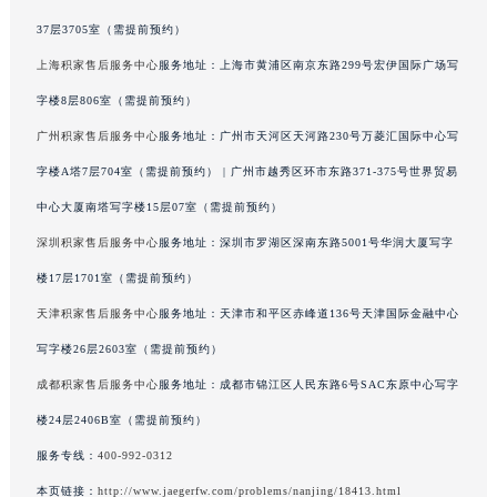
辽宁省铁岭市银州区南马路积家售后服务中心（需提前预约）
37层3705室（需提前预约）
辽宁省营口市站前区市府路与渤海大街交叉口积家售后服务中心（需提前预约）
上海积家售后服务中心
服务地址：上海市黄浦区南京东路299号宏伊国际广场写
辽宁省沈阳市沈河区中街路137号亨得利名表维修授权店1楼积家售后服务中心（需提前预约）
辽宁省沈阳市沈河区中街路83号亨得利名表维修授权店1楼积家售后服务中心（需提前预约）
字楼8层806室（需提前预约）
北京市朝阳区建国门外大街甲6号华熙国际中心D座11层1102室积家售后服务中心（北京总部）（需提前预约）
广州积家售后服务中心
服务地址：广州市天河区天河路230号万菱汇国际中心写
北京市东城区东长安街1号王府井东方广场W3座6层602室积家售后服务中心（需提前预约）
字楼A塔7层704室（需提前预约） | 广州市越秀区环市东路371-375号世界贸易
河北省保定市竞秀区朝阳北大街北国先天下积家售后服务中心（需提前预约）
中心大厦南塔写字楼15层07室（需提前预约）
内蒙古自治区阿拉善盟市左旗土尔扈特大街积家售后服务中心（需提前预约）
深圳积家售后服务中心
服务地址：深圳市罗湖区深南东路5001号华润大厦写字
内蒙古自治区巴彦淖尔市临河区新华街积家售后服务中心（需提前预约）
楼17层1701室（需提前预约）
内蒙古自治区包头市青山区幸福路甲3号王府井百货名表维修积家售后服务中心（需提前预约）
天津积家售后服务中心
服务地址：天津市和平区赤峰道136号天津国际金融中心
内蒙古自治区赤峰市红山区哈达街积家售后服务中心（需提前预约）
内蒙古自治区鄂尔多斯市东胜区伊金霍洛街积家售后服务中心（需提前预约）
写字楼26层2603室（需提前预约）
内蒙古自治区呼伦贝尔市海拉尔区中央街积家售后服务中心（需提前预约）
成都积家售后服务中心
服务地址：成都市锦江区人民东路6号SAC东原中心写字
内蒙古自治区通辽市科尔沁区明仁大街积家售后服务中心（需提前预约）
楼24层2406B室（需提前预约）
内蒙古自治区乌海市海勃湾区人民南路积家售后服务中心（需提前预约）
服务专线：
400-992-0312
内蒙古自治区乌兰察布市集宁区恩和大街积家售后服务中心（需提前预约）
本页链接：
http://www.jaegerfw.com/problems/nanjing/18413.html