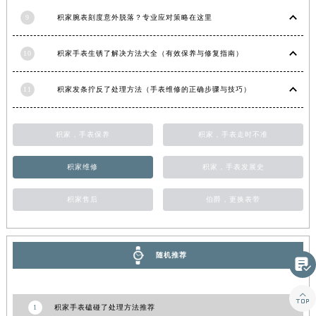
山东省威海市环翠区新威海路89号振华商厦一楼名表维修积家售后服务中心（需提前预约）
9
积家腕表刻度意外脱落？专业应对策略在这里
山东省潍坊市奎文区东风东街积家售后服务中心（需提前预约）
山东省枣庄市滕州市北辛路与善国路交叉口积家售后服务中心（需提前预约）
10
积家手表生锈了解决方法大全（有效保养与修复指南）
山东省淄博市张店区金晶大道积家售后服务中心（需提前预约）
上海市黄浦区南京东路299号宏伊国际广场写字楼8层806室积家售后服务中心（需提前预约）
11
积家发条拧反了处理方法（手表维修的正确步骤与技巧）
上海市徐汇区虹桥路3号港汇中心2座37层3705室积家售后服务中心（需提前预约）
浙江省杭州市上城区钱江路1366号华润大厦A座5层503-5室积家售后服务中心（需提前预约）
积家，手表保养
积家，手表走时不准
浙江省湖州市吴兴区劳动路积家售后服务中心（需提前预约）
浙江省嘉兴市南湖区广益路705号嘉兴世界贸易中心A座13层1304室积家售后服务中心（需提前预约）
积家维修
积家，手表发展史
浙江省金华市金东区东市南街777号金华万达广场4号楼22楼2209室积家售后服务中心（需提前预约）
积家售后
伯爵，更换表带
浙江省丽水市莲都区解放街积家售后服务中心（需提前预约）
浙江省宁波市江北区大闸南路500号来福士广场办公楼20层2009室积家售后服务中心（需提前预约）
浙江省衢州市柯城区上街积家售后服务中心（需提前预约）
随机推荐
浙江省绍兴市越城区胜利东路379号世茂天际中心写字楼8层805室积家售后服务中心（需提前预约）

浙江省舟山市定海区解放东路积家售后服务中心（需提前预约）

澳门特别行政区大堂区议事亭前地（新马路）积家售后服务中心（需提前预约）
1
积家手表磕碰了处理方法推荐