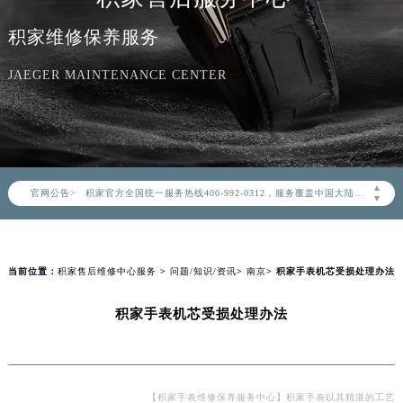
积家维修保养服务
JAEGER MAINTENANCE CENTER
2026年8月积家中国区售后服务网络优化升级公告
2026年8月积家全国官方售后客户服务热线：400-992-0312
积家官方全国统一服务热线400-992-0312，服务覆盖中国大陆、香港、澳门、台湾全部区域（非大陆需加拨“+86”）
▲
官网公告>
▼
2026年8月积家售后服务中心最新网点地址：
北京市朝阳区建国门外大街甲6号华熙国际中心写字楼D座11层1102室（北京总部）（需提前预约）
北京市东城区东长安街1号东方广场写字楼W3座6层602室（需提前预约）
当前位置：
积家售后维修中心服务
>
问题/知识/资讯
>
南京
> 积家手表机芯受损处理办法
天津市和平区赤峰道136号天津国际金融中心写字楼26层2603室（需提前预约）
上海市徐汇区虹桥路3号港汇中心写字楼2座37层3705室（需提前预约）
积家手表机芯受损处理办法
上海市黄浦区南京东路299号宏伊国际广场写字楼8层806室（需提前预约）
南京市秦淮区中山南路1号（新街口）南京中心写字楼22层C1-1室（需提前预约）
常州市新北区龙锦路1590号现代传媒中心写字楼5号楼10层1008室（需提前预约）
【积家手表维修保养服务中心】积家手表以其精湛的工艺