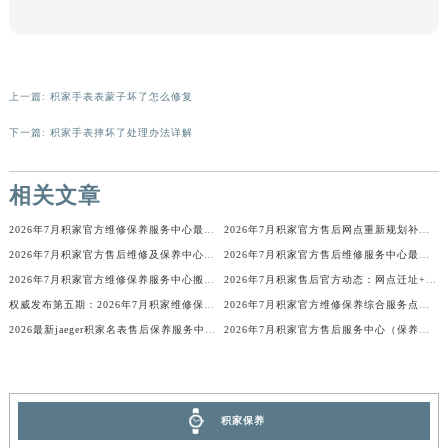
内蒙古自治区锡林郭勒盟市锡林浩特市光明街与额尔敦路交叉口积家售后服务中心（需提前预约）
内蒙古自治区兴安盟市乌兰浩特市兴安大街积家售后服务中心（需提前预约）
山西省大同市平城区迎宾街积家售后服务中心（需提前预约）
山西省晋城市城区黄华街积家售后服务中心（需提前预约）
上一篇:
积家手表表蒙子坏了怎么修复
山西省晋中市榆次区顺城街积家售后服务中心（需提前预约）
下一篇:
积家手表摔坏了处理办法详解
山西省临汾市尧都区解放路积家售后服务中心（需提前预约）
山西省吕梁市离石区永宁中路与建设街交叉口积家售后服务中心（需提前预约）
相关文章
山西省朔州市朔城区怡西路与鄯阳西街交汇处积家售后服务中心（需提前预约）
山西省忻州市忻府区和平东街与七一南路交叉口积家售后服务中心（需提前预约）
2026年7月积家官方维修保养服务中心最终搬迁与新设点确认通告
2026年7月积家官方售后网点重新规划补充公告（迁址及新开）
2026年7月积家官方售后维修及保养中心网点更新补充最终汇总
2026年7月积家官方售后维修服务中心最新公告（含迁址与新增）
山西省阳泉市郊区平阳东街与新城大道交叉口积家售后服务中心（需提前预约）
2026年7月积家官方维修保养服务中心搬迁与新设点最终确认通告
2026年7月积家售后官方动态：网点迁址+新店开业
山西省运城市盐湖区河东街积家售后服务中心（需提前预约）
权威发布第五期：2026年7月积家维修保养中心迁址与新增
2026年7月积家官方维修保养综合服务点迁址及新增网点快报文本
山西省长治市潞州区英雄中路积家售后服务中心（需提前预约）
2026最新jaeger积家名表售后保养服务中心网点地址考察报告
2026年7月积家官方售后服务中心（保养维修）迁址与增设信息文本发布
山西省太原市迎泽区迎泽街道解放路15号亨得利名表维修授权店3楼积家售后服务中心（需提前预约）
天津市和平区赤峰道136号天津国际金融中心26层2603室积家售后服务中心（需提前预约）
安徽省安庆市迎江区人民路积家售后服务中心（需提前预约）
积家保养
安徽省蚌埠市蚌山区淮河路积家售后服务中心（需提前预约）