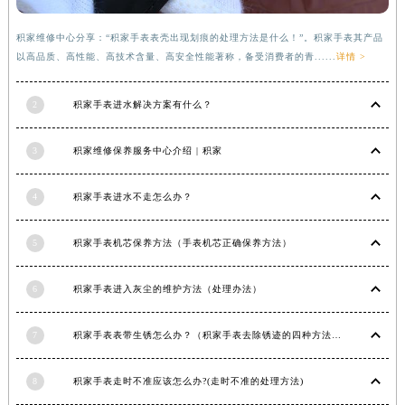
江西省景德镇市珠山区珠山中路积家售后服务中心（需提前预约）
江西省九江市浔阳区浔阳路积家售后服务中心（需提前预约）
积家维修中心分享：“积家手表表壳出现划痕的处理方法是什么！”。积家手表其产品
江西省南昌市红谷滩新区红谷中大道998号绿地双子塔（中央广场）A1座办公楼14层1407室积家售后服务中心（需提前预约）
以高品质、高性能、高技术含量、高安全性能著称，备受消费者的青......
详情 >
江西省萍乡市安源区萍安北大道与康庄路交叉口积家售后服务中心（需提前预约）
2
积家手表进水解决方案有什么？
江西省上饶市信州区滨江西路积家售后服务中心（需提前预约）
江西省新余市渝水区北湖西路积家售后服务中心（需提前预约）
3
积家维修保养服务中心介绍 | 积家
江西省宜春市袁州区中山中路积家售后服务中心（需提前预约）
江西省鹰潭市月湖区胜利东路积家售后服务中心（需提前预约）
4
积家手表进水不走怎么办？
山东省德州市德城区东风中路积家售后服务中心（需提前预约）
山东省东营市东营区济南路积家售后服务中心（需提前预约）
5
积家手表机芯保养方法（手表机芯正确保养方法）
山东省济南市历下区经十路11111号华润中心写字楼（万象城）15层1508室积家售后服务中心（需提前预约）
山东省济宁市任城区太白楼路积家售后服务中心（需提前预约）
6
积家手表进入灰尘的维护方法（处理办法）
山东省莱芜市文化南路8号银座商城名表维修一楼名表维修积家售后服务中心（需提前预约）
山东省临沂市兰山区解放路积家售后服务中心（需提前预约）
7
积家手表表带生锈怎么办？（积家手表去除锈迹的四种方法）
山东省日照市东港区烟台路积家售后服务中心（需提前预约）
8
积家手表走时不准应该怎么办?(走时不准的处理方法)
山东省泰安市泰山区财源街道泰山大街积家售后服务中心（需提前预约）