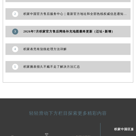
澳门特别行政区风顺堂区南湾大马路积家售后服务中心（需提前预约）
澳门特别行政区花地玛堂区关闸广场积家售后服务中心（需提前预约）
2
积家中国官方售后服务中心｜最新官方地址和全部热线权威信息通知（2026年7月更新）
澳门特别行政区花王堂区大三巴商圈积家售后服务中心（需提前预约）
澳门特别行政区嘉模堂区官也街积家售后服务中心（需提前预约）
3
2026年7月积家官方售后网络补充地图最终更新（迁址+新增）
澳门省路氹城市金光大道积家售后服务中心（需提前预约）
澳门特别行政区望德堂区塔石广场积家售后服务中心（需提前预约）
4
积家表壳有划痕处理方法详解
福建省福州市鼓楼区五四路128-1号恒力城写字楼15层03室积家售后服务中心（需提前预约）
福建省厦门市思明区湖滨东路95号万象城华润大厦B座11层1104室积家售后服务中心（需提前预约）
5
积家腕表很久不戴不走了解决方法汇总
广东省潮州市潮安区新风路与潮汕路交汇处积家售后服务中心（需提前预约）
广东省广州市天河区天河路230号万菱汇国际中心A塔7层704室积家售后服务中心（需提前预约）
广东省广州市越秀区环市东路371-375号世界贸易中心大厦南塔15层1507室积家售后服务中心（需提前预约）
广东省河源市源城区越王大道积家售后服务中心（需提前预约）
广东省惠州市惠城区江北文昌一路7号华贸大厦1座30层3005室积家售后服务中心（需提前预约）
广东省江门市蓬江区广场西路积家售后服务中心（需提前预约）
轻轻滑动下方栏目探索更多精彩内容
广东省揭阳市榕城进贤门步行街积家售后服务中心（需提前预约）
广东省茂名市电白区水东街道迎宾大道积家售后服务中心（需提前预约）
积家中国区服