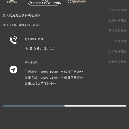
广东省梅州市梅江区金燕大道积家售后服务中心（需提前预约）
广东省清远市清城区湖西路积家售后服务中心（需提前预约）
北京积家维修
加入成为真正的钟表收藏家
广东省汕头市龙湖区长平路积家售后服务中心（需提前预约）
上海积家维修
Join a real clock collector.
广东省汕尾市城区香洲街道园林社区翠园街积家售后服务中心（需提前预约）
天津积家维修
广东省韶关市武江区芙蓉新区与老城中心交汇处积家售后服务中心（需提前预约）

总部服务热线
广州积家维修
广东省深圳市罗湖区深南东路5001号华润大厦17层1701室积家售后服务中心（需提前预约）
400-992-0312
广东省阳江市江城区东风一路积家售后服务中心（需提前预约）
深圳积家维修
广东省云浮市云城区金山路积家售后服务中心（需提前预约）
成都积家维修
营业时间：
广东省湛江市赤坎区观海北路积家售后服务中心（需提前预约）

门店营业：09:00-19:30（节假日正常营业）
广东省肇庆市端州区信安大道与砚都大道交汇处积家售后服务中心（需提前预约）
客服在线：08:00-22:00（节假日正常营业）
广西壮族自治区百色市右江区中山二路积家售后服务中心（需提前预约）
客服及门店节假日不休
广西壮族自治区北海市海城区北京路积家售后服务中心（需提前预约）
广西壮族自治区崇左市江州区石景林街道友谊大道与丽川路交汇处积家售后服务中心（需提前预约）
广西壮族自治区防城港市港口区金花茶大道积家售后服务中心（需提前预约）
广西壮族自治区贵港市港北区港城街道布山大道与仙衣路交叉口积家售后服务中心（需提前预约）
广西壮族自治区桂林市秀峰区红岭路积家售后服务中心（需提前预约）