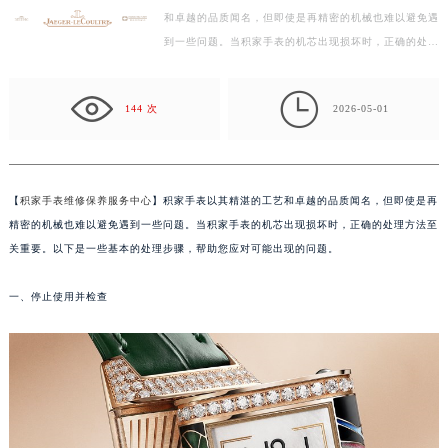
徐州市鼓楼区淮海东路29号苏宁广场IFC国际金融中心写字楼35层3508室（需提前预约）
和卓越的品质闻名，但即使是再精密的机械也难以避免遇
扬州市邗江区国展路29号星耀天地写字楼1号楼18层1803室（需提前预约）
到一些问题。当积家手表的机芯出现损坏时，正确的处理
盐城市盐都区世纪大道5号盐城金融城写字楼1号楼16层1604室（需提前预约）
方法至关重要。以下是一些基本的处理步骤，帮助您应…
泰州市海陵区永定东路399号置地商务中心东塔写字楼（华润万象城）17层1706室（需提前预约）

144 次
2026-05-01
宁波市江北区大闸南路500号来福士广场办公楼20层2009室（需提前预约）
杭州市上城区钱江路1366号华润大厦写字楼A座5层503-5室（需提前预约）
金华市金东区东市南街777号金华万达广场写字楼4号楼22层2209室（需提前预约）
绍兴市越城区胜利东路379号世茂天际中心写字楼8层805室（需提前预约）
【
积家手表维修保养服务中心
】积家手表以其精湛的工艺和卓越的品质闻名，但即使是再
精密的机械也难以避免遇到一些问题。当积家手表的机芯出现损坏时，正确的处理方法至
嘉兴市南湖区广益路705号嘉兴世界贸易中心写字楼A座13层1304室（需提前预约）
关重要。以下是一些基本的处理步骤，帮助您应对可能出现的问题。
南昌市红谷滩新区红谷中大道998号绿地双子塔（中央广场）A1座办公楼14层07室（需提前预约）
济南市历下区经十路11111号华润中心写字楼（万象城）15层1508室（需提前预约）
一、停止使用并检查
广州市天河区天河路230号万菱汇国际中心写字楼A塔7层704室（需提前预约）
广州市越秀区环市东路371-375号世界贸易中心大厦南塔写字楼15层07室（需提前预约）
深圳市罗湖区深南东路5001号华润大厦写字楼17层1701室（需提前预约）
惠州市惠城区江北文昌一路7号华贸大厦写字楼1座30层05室（需提前预约）
厦门市思明区湖滨东路95号华润大厦写字楼B座11层1104室（需提前预约）