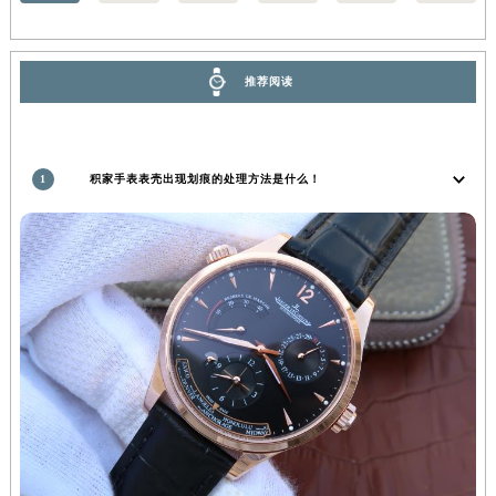
福建省莆田市城厢区霞林街道荔华东大道积家售后服务中心（需提前预约）
福建省三明市三元区东乾二路积家售后服务中心（需提前预约）
福建省漳州市龙文区步港路积家售后服务中心（需提前预约）
推荐阅读
江苏省常州市新北区龙锦路1590号现代传媒中心5号楼10层1008室积家售后服务中心（需提前预约）
江苏省淮安市清江浦区淮海北路积家售后服务中心（需提前预约）
江苏省连云港市海州区通灌北路积家售后服务中心（需提前预约）
1
积家手表表壳出现划痕的处理方法是什么！
江苏省南京市秦淮区中山南路1号南京中心22层22-C1-C3室积家售后服务中心（需提前预约）
江苏省宿迁市宿城区西湖路积家售后服务中心（需提前预约）
江苏省泰州市海陵区永定东路399号置地商务中心东塔（华润万象城）17层1706室积家售后服务中心（需提前预约）
江苏省徐州市鼓楼区淮海东路29号苏宁广场IFC国际金融中心35层3508室积家售后服务中心（需提前预约）
江苏省盐城市盐都区世纪大道5号盐城金融城写字楼1号楼16层1604室积家售后服务中心（需提前预约）
江苏省扬州市邗江区国展路29号星耀天地写字楼1号楼18层1803室积家售后服务中心（需提前预约）
江苏省镇江市京口区中山东路积家售后服务中心（需提前预约）
江西省抚州市临川区赣东大道积家售后服务中心（需提前预约）
江西省赣州市章贡区文清路积家售后服务中心（需提前预约）
江西省吉安市吉州区井冈山大道积家售后服务中心（需提前预约）