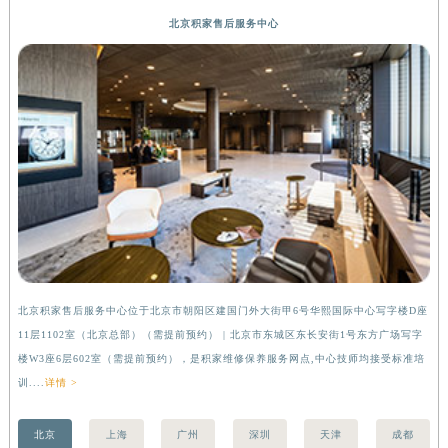
安徽省亳州市谯城区魏武大道积家售后服务中心（需提前预约）
北京积家售后服务中心
安徽省池州市贵池区长江路积家售后服务中心（需提前预约）
安徽省滁州市琅琊区南谯北路积家售后服务中心（需提前预约）
安徽省阜阳市颍州区颍州北路积家售后服务中心（需提前预约）
安徽省淮北市相山区淮海路积家售后服务中心（需提前预约）
安徽省淮南市田家庵区国庆中路积家售后服务中心（需提前预约）
安徽省黄山市屯溪区黄山西路积家售后服务中心（需提前预约）
安徽省六安市金安区解放中路积家售后服务中心（需提前预约）
安徽省马鞍山市雨山区湖南西路积家售后服务中心（需提前预约）
安徽省宿州市埇桥区人民中路积家售后服务中心（需提前预约）
安徽省铜陵市铜官区石城大道积家售后服务中心（需提前预约）
北京积家售后服务中心位于北京市朝阳区建国门外大街甲6号华熙国际中心写字楼D座
上
安徽省芜湖市镜湖区中山路步行街积家售后服务中心（需提前预约）
11层1102室（北京总部）（需提前预约） | 北京市东城区东长安街1号东方广场写字
（
安徽省宣城市宣州区叠嶂西路积家售后服务中心（需提前预约）
楼W3座6层602室（需提前预约），是积家维修保养服务网点,中心技师均接受标准培
前
福建省龙岩市新罗区九一南路积家售后服务中心（需提前预约）
训....
详情 >
福建省南平市建阳区人民西路积家售后服务中心（需提前预约）
福建省宁德市蕉城区天湖东路积家售后服务中心（需提前预约）
北京
上海
广州
深圳
天津
成都