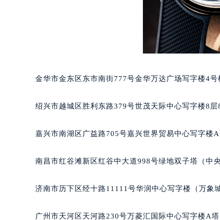
黑龙江省大庆市萨尔图区会战大街积
黑龙江省鹤岗市向阳区红军路积家售
黑龙江省黑河市爱辉区中央街积家售
黑龙江省鸡西市鸡冠区红军路积家售
黑龙江省佳木斯市向阳区长安路积家
黑龙江省牡丹江市东安区太平路积家
金华市金东区东市南街777号金华万达广场写字楼4号楼
黑龙江省七台河市桃山区大同街积家
黑龙江省齐齐哈尔市龙沙区龙华路积
绍兴市越城区胜利东路379号世茂天际中心写字楼8层
黑龙江省双鸭山市尖山区新兴大街积
黑龙江省绥化市北林区新华街与康庄
嘉兴市南湖区广益路705号嘉兴世界贸易中心写字楼A座
黑龙江省伊春市伊美区通河路积家售
吉林省白城市洮北区明仁南街积家售
南昌市红谷滩新区红谷中大道998号绿地双子塔（中央
吉林省白山市浑江区浑江大街积家售
吉林省吉林市船营区河南街积家售后
济南市历下区经十路11111号华润中心写字楼（万象城
吉林省辽源市龙山区人民大街积家售
吉林省梅河口市新华街道梅河大街积
广州市天河区天河路230号万菱汇国际中心写字楼A塔