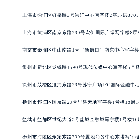
重庆市江北区观音桥步行街2号融恒时
长沙市芙蓉区定王台街道建湘路393
上海市徐汇区虹桥路3号港汇中心写字楼2座37层370
郑州市二七区铭功路10号华润大厦写字
太原市迎泽区解放路15号亨得利名
上海市黄浦区南京东路299号宏伊国际广场写字楼8层
沈阳市沈河区中街路137号亨得利名
沈阳市沈河区中街路83号亨得利名
南京市秦淮区中山南路1号（新街口）南京中心写字楼2
乌鲁木齐市天山区红山路26号时代广场
温州市鹿城区锦绣路1067号置信广场
常州市新北区龙锦路1590号现代传媒中心写字楼5号楼
哈尔滨市道里区友谊西路600号富力中
大连市中山区人民路15号国际金融大
徐州市鼓楼区淮海东路29号苏宁广场IFC国际金融中心
佛山市禅城区季华五路57号万科金融中
东莞市东城街道鸿福东路1号民盈国贸
扬州市邗江区国展路29号星耀天地写字楼1号楼18层1
无锡市梁溪区人民中路139号恒隆广场
南通市崇川区工农路57号圆融广场写字
盐城市盐都区世纪大道5号盐城金融城写字楼1号楼16
苏州市苏州工业园区星港街199号苏州
武汉市江汉区解放大道686号世界贸易
泰州市海陵区永定东路399号置地商务中心东塔写字楼