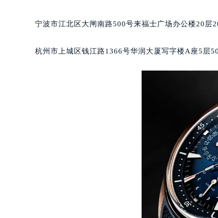
南宁市青秀区金湖路59号地王大厦12
合肥市蜀山区潜山路111号万象城华润
宁波市江北区大闸南路500号来福士广场办公楼20层2
泉州市丰泽区宝洲路729号浦西万达中
青岛市南区山东路6号华润大厦B座2
杭州市上城区钱江路1366号华润大厦写字楼A座5层5
烟台市芝罘区胜利路139号万达金融中
长春市朝阳区西安大路727号中银大厦
贵阳市南明区都司高架桥路33号亨特
昆明市盘龙区北京路928号同德昆明
石家庄市长安区中山东路39号勒泰中
西安市碑林区南关正街88号华侨城长
海口市龙华区金贸东路5号海口华润大厦
唐山市路南区新华东道100号万达广场
台州市椒江区东海大道1800号腾达中
内蒙古自治区呼和浩特市玉泉区大学西
甘肃省兰州市七里河区西津西路16号兰
重庆市解放碑渝中区民权路28号英利