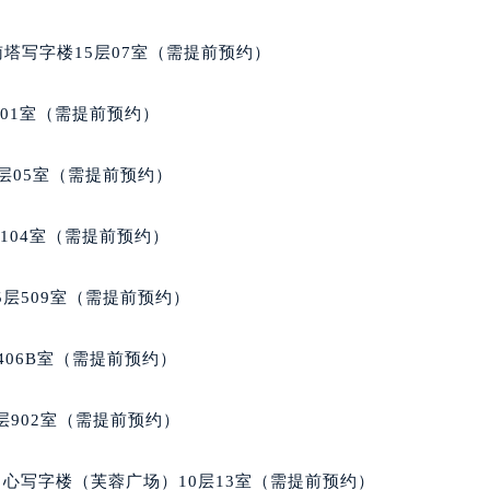
经街交汇处积家售后服务中心（需提前预约）
后服务中心（需提前预约）
南塔写字楼15层07室（需提前预约）
积家售后服务中心（需提前预约）
服务中心（需提前预约）
701室（需提前预约）
服务中心（需提前预约）
服务中心（需提前预约）
层05室（需提前预约）
服务中心（需提前预约）
服务中心（需提前预约）
104室（需提前预约）
服务中心（需提前预约）
后服务中心（需提前预约）
层509室（需提前预约）
后服务中心（需提前预约）
后服务中心（需提前预约）
406B室（需提前预约）
后服务中心（需提前预约）
售后服务中心（需提前预约）
902室（需提前预约）
服务中心（需提前预约）
街交叉口积家售后服务中心（需提前预约）
心写字楼（芙蓉广场）10层13室（需提前预约）