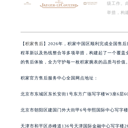
级工作。
盐城市盐都区世纪大道5号盐城金融城写
泰州市海陵区永定东路399号置地商
举措，构
宁波市江北区大闸南路500号来福士广
在…
杭州市上城区钱江路1366号华润大厦
金华市金东区东市南街777号金华万达
【
积家售后
】2026年，积家中国区顺利完成全国售
绍兴市越城区胜利东路379号世茂天
嘉兴市南湖区广益路705号嘉兴世界贸
程革新以及热线整合等多项举措，构建起了一个覆盖
南昌市红谷滩新区红谷中大道998号
的售后体验，全力守护每一枚积家腕表的品质与价值
济南市历下区经十路11111号华润中
广州市天河区天河路230号万菱汇国
积家官方售后服务中心全国网点地址：
广州市越秀区环市东路371-375号
深圳市罗湖区深南东路5001号华润大
北京市东城区东长安街1号东方广场写字楼W3座6层6
惠州市惠城区江北文昌一路7号华贸大
厦门市思明区湖滨东路95号华润大厦写
北京市朝阳区建国门外大街甲6号华熙国际中心写字楼D
福州市鼓楼区五四路128-1号恒力城
成都市锦江区人民东路6号SAC东原中
天津市和平区赤峰道136号天津国际金融中心写字楼26