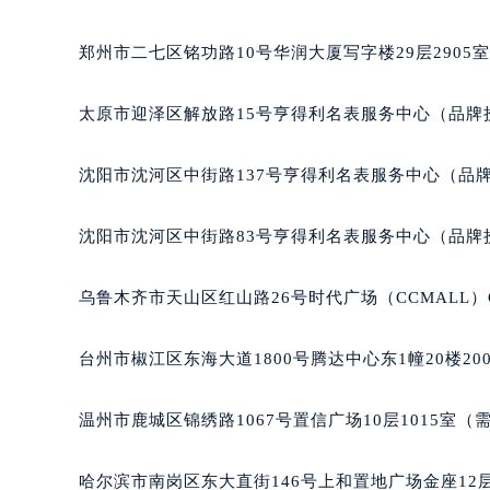
辽宁省沈阳市沈河区中街路137号亨
辽宁省沈阳市沈河区中街路83号亨
郑州市二七区铭功路10号华润大厦写字楼29层2905
北京市朝阳区建国门外大街甲6号华熙
北京市东城区东长安街1号王府井东方
太原市迎泽区解放路15号亨得利名表服务中心（品牌
河北省保定市竞秀区朝阳北大街北国
内蒙古自治区阿拉善盟市左旗土尔扈
沈阳市沈河区中街路137号亨得利名表服务中心（品
内蒙古自治区巴彦淖尔市临河区新华
内蒙古自治区包头市青山区幸福路甲
沈阳市沈河区中街路83号亨得利名表服务中心（品牌
内蒙古自治区赤峰市红山区哈达街积
内蒙古自治区鄂尔多斯市东胜区伊金
乌鲁木齐市天山区红山路26号时代广场（CCMALL）C
内蒙古自治区呼伦贝尔市海拉尔区中
内蒙古自治区通辽市科尔沁区明仁大
台州市椒江区东海大道1800号腾达中心东1幢20楼20
内蒙古自治区乌海市海勃湾区人民南
内蒙古自治区乌兰察布市集宁区恩和
温州市鹿城区锦绣路1067号置信广场10层1015室（
内蒙古自治区锡林郭勒盟市锡林浩特
内蒙古自治区兴安盟市乌兰浩特市兴
哈尔滨市南岗区东大直街146号上和置地广场金座12层