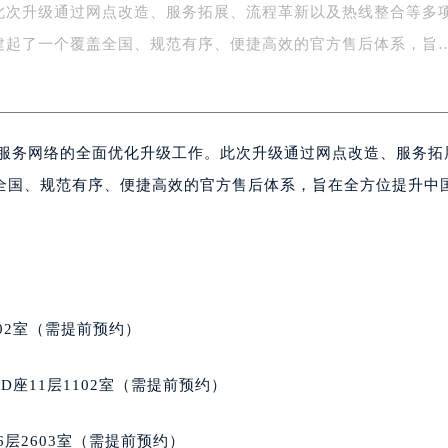
此次升级通过网点改造、服务拓展、流程革新以及热线整合等多
字楼1号楼16层1604室（需提前预约）
务中心东塔写字楼（华润万象城）17层1706室（需提前预约）
建起了一个覆盖全国、规范有序、便捷高效的官方售后体系，旨
场办公楼20层2009室（需提前预约）
写字楼A座5层503-5室（需提前预约）
广场写字楼4号楼22层2209室（需提前预约）
后服务网络的全面优化升级工作。此次升级通过网点改造、服务拓
际中心写字楼8层805室（需提前预约）
易中心写字楼A座13层1304室（需提前预约）
全国、规范有序、便捷高效的官方售后体系，旨在全方位提升中
绿地双子塔（中央广场）A1座办公楼14层07室（需提前预约）
。
心写字楼（万象城）15层1508室（需提前预约）
际中心写字楼A塔7层704室（需提前预约）
世界贸易中心大厦南塔写字楼15层07室（需提前预约）
厦写字楼17层1701室（需提前预约）
02室（需提前预约）
厦写字楼1座30层05室（需提前预约）
字楼B座11层1104室（需提前预约）
座11层1102室（需提前预约）
写字楼15层03室（需提前预约）
心写字楼24层2406B室（需提前预约）
层2603室（需提前预约）