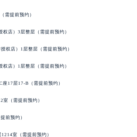
得利名表维修授权店1楼积家售后服务中心（需提前预约）
得利名表维修授权店1楼积家售后服务中心（需提前预约）
室（需提前预约）
国际中心D座11层1102室积家售后服务中心（北京总部）（需
广场W3座6层602室积家售后服务中心（需提前预约）
授权店）3层整层（需提前预约）
先天下积家售后服务中心（需提前预约）
特大街积家售后服务中心（需提前预约）
牌授权店）1层整层（需提前预约）
街积家售后服务中心（需提前预约）
3号王府井百货名表维修积家售后服务中心（需提前预约）
授权店）1层整层（需提前预约）
家售后服务中心（需提前预约）
霍洛街积家售后服务中心（需提前预约）
座17层17-B（需提前预约）
央街积家售后服务中心（需提前预约）
街积家售后服务中心（需提前预约）
02室（需提前预约）
路积家售后服务中心（需提前预约）
大街积家售后服务中心（需提前预约）
需提前预约）
市光明街与额尔敦路交叉口积家售后服务中心（需提前预约）
安大街积家售后服务中心（需提前预约）
1214室（需提前预约）