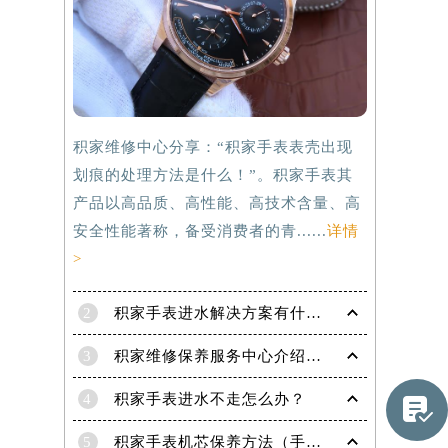
积家维修中心分享：“积家手表表壳出现
划痕的处理方法是什么！”。积家手表其
产品以高品质、高性能、高技术含量、高
安全性能著称，备受消费者的青......
详情
>
2
积家手表进水解决方案有什么？
3
积家维修保养服务中心介绍 | 积家
提前预约）
4
积家手表进水不走怎么办？

5
积家手表机芯保养方法（手表机芯正确保养方法）