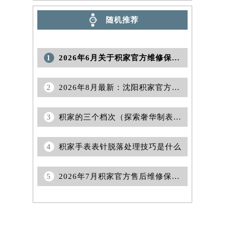
随机推荐
1
2026年6月关于积家官方维修保养服务中心搬迁及新增的正式文件全文内容公示
2
2026年8月最新：沈阳积家官方网点地址与客户服务热线
3
积家的三个档次（探索奢华制表艺术）
4
积家手表表针脱落处理技巧是什么
5
2026年7月积家官方售后维修保养网点最终简明补充手册修订版