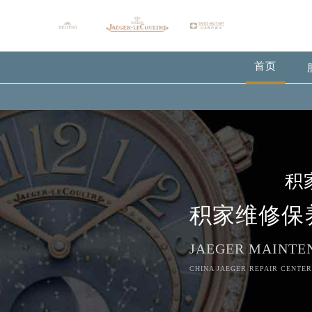
首页
积
积家维修保
JAEGER MAINTE
CHINA JAEGER REPAIR CENTER