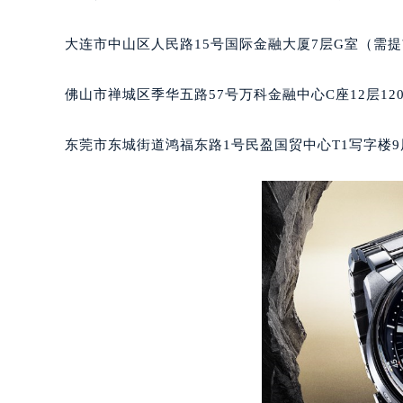
辽宁省沈阳市沈河区中街路137号亨
辽宁省沈阳市沈河区中街路83号亨
大连市中山区人民路15号国际金融大厦7层G室（需
北京市朝阳区建国门外大街甲6号华熙
北京市东城区东长安街1号王府井东方
佛山市禅城区季华五路57号万科金融中心C座12层12
河北省保定市竞秀区朝阳北大街北国
内蒙古自治区阿拉善盟市左旗土尔扈
东莞市东城街道鸿福东路1号民盈国贸中心T1写字楼9
内蒙古自治区巴彦淖尔市临河区新华
内蒙古自治区包头市青山区幸福路甲
内蒙古自治区赤峰市红山区哈达街积
内蒙古自治区鄂尔多斯市东胜区伊金
内蒙古自治区呼伦贝尔市海拉尔区中
内蒙古自治区通辽市科尔沁区明仁大
内蒙古自治区乌海市海勃湾区人民南
内蒙古自治区乌兰察布市集宁区恩和
内蒙古自治区锡林郭勒盟市锡林浩特
内蒙古自治区兴安盟市乌兰浩特市兴