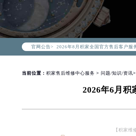
2026年8月积家中国区售后服务网络
2026年8月积家全国官方售后客户服务热线
官网公告>
积家官方全国统一服务热线400-99
2026年8月积家售后服务中心最新网
北京市朝阳区建国门外大街甲6号华熙
北京市东城区东长安街1号东方广场写
当前位置：
积家售后维修中心服务
>
问题/知识/资讯
天津市和平区赤峰道136号天津国际金
2026年6
上海市徐汇区虹桥路3号港汇中心写字楼
上海市黄浦区南京东路299号宏伊国
南京市秦淮区中山南路1号（新街口）
常州市新北区龙锦路1590号现代传媒
徐州市鼓楼区淮海东路29号苏宁广场I
【积家维
扬州市邗江区国展路29号星耀天地写字