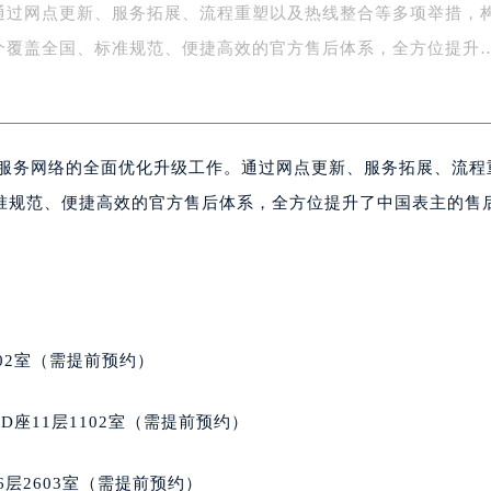
通过网点更新、服务拓展、流程重塑以及热线整合等多项举措，
字楼1号楼16层1604室（需提前预约）
务中心东塔写字楼（华润万象城）17层1706室（需提前预约）
个覆盖全国、标准规范、便捷高效的官方售后体系，全方位提升
场办公楼20层2009室（需提前预约）
写字楼A座5层503-5室（需提前预约）
广场写字楼4号楼22层2209室（需提前预约）
后服务网络的全面优化升级工作。通过网点更新、服务拓展、流程
际中心写字楼8层805室（需提前预约）
易中心写字楼A座13层1304室（需提前预约）
准规范、便捷高效的官方售后体系，全方位提升了中国表主的售
绿地双子塔（中央广场）A1座办公楼14层07室（需提前预约）
心写字楼（万象城）15层1508室（需提前预约）
际中心写字楼A塔7层704室（需提前预约）
世界贸易中心大厦南塔写字楼15层07室（需提前预约）
厦写字楼17层1701室（需提前预约）
02室（需提前预约）
厦写字楼1座30层05室（需提前预约）
字楼B座11层1104室（需提前预约）
座11层1102室（需提前预约）
写字楼15层03室（需提前预约）
心写字楼24层2406B室（需提前预约）
层2603室（需提前预约）