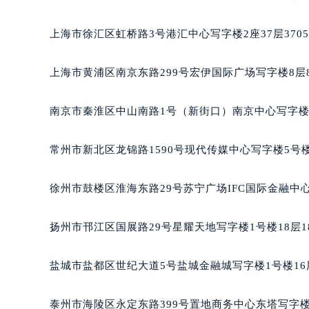
重庆市江北区观音桥步行街2号融恒时
长沙市芙蓉区定王台街道建湘路393
上海市徐汇区虹桥路3号港汇中心写字楼2座37层370
郑州市二七区铭功路10号华润大厦写字
太原市迎泽区解放路15号亨得利名
上海市黄浦区南京东路299号宏伊国际广场写字楼8层
沈阳市沈河区中街路137号亨得利名
沈阳市沈河区中街路83号亨得利名
南京市秦淮区中山南路1号（新街口）南京中心写字楼2
乌鲁木齐市天山区红山路26号时代广场
温州市鹿城区锦绣路1067号置信广场
常州市新北区龙锦路1590号现代传媒中心写字楼5号楼
哈尔滨市道里区友谊西路600号富力中
大连市中山区人民路15号国际金融大
徐州市鼓楼区淮海东路29号苏宁广场IFC国际金融中心
佛山市禅城区季华五路57号万科金融中
东莞市东城街道鸿福东路1号民盈国贸
扬州市邗江区国展路29号星耀天地写字楼1号楼18层1
无锡市梁溪区人民中路139号恒隆广场
南通市崇川区工农路57号圆融广场写字
盐城市盐都区世纪大道5号盐城金融城写字楼1号楼16
苏州市苏州工业园区星港街199号苏州
武汉市江汉区解放大道686号世界贸易
泰州市海陵区永定东路399号置地商务中心东塔写字楼