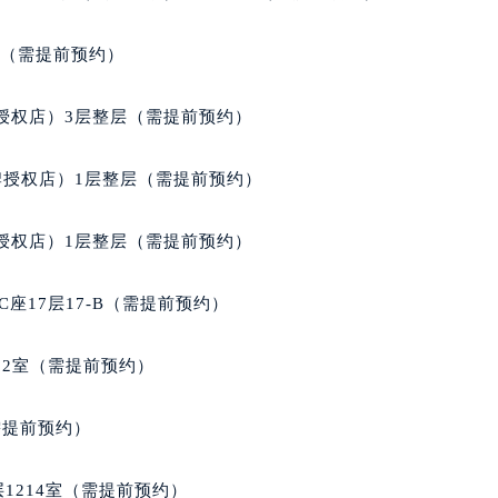
经街交汇处积家售后服务中心（需提前预约）
后服务中心（需提前预约）
室（需提前预约）
积家售后服务中心（需提前预约）
服务中心（需提前预约）
授权店）3层整层（需提前预约）
服务中心（需提前预约）
服务中心（需提前预约）
牌授权店）1层整层（需提前预约）
服务中心（需提前预约）
服务中心（需提前预约）
授权店）1层整层（需提前预约）
服务中心（需提前预约）
后服务中心（需提前预约）
座17层17-B（需提前预约）
后服务中心（需提前预约）
后服务中心（需提前预约）
02室（需提前预约）
后服务中心（需提前预约）
售后服务中心（需提前预约）
需提前预约）
服务中心（需提前预约）
街交叉口积家售后服务中心（需提前预约）
1214室（需提前预约）