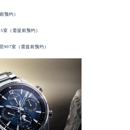
得利名表维修授权店1楼积家售后服务中心（需提前预约）
得利名表维修授权店1楼积家售后服务中心（需提前预约）
提前预约）
国际中心D座11层1102室积家售后服务中心（北京总部）（需
广场W3座6层602室积家售后服务中心（需提前预约）
05室（需提前预约）
先天下积家售后服务中心（需提前预约）
特大街积家售后服务中心（需提前预约）
层907室（需提前预约）
街积家售后服务中心（需提前预约）
3号王府井百货名表维修积家售后服务中心（需提前预约）
家售后服务中心（需提前预约）
霍洛街积家售后服务中心（需提前预约）
央街积家售后服务中心（需提前预约）
街积家售后服务中心（需提前预约）
路积家售后服务中心（需提前预约）
大街积家售后服务中心（需提前预约）
市光明街与额尔敦路交叉口积家售后服务中心（需提前预约）
安大街积家售后服务中心（需提前预约）