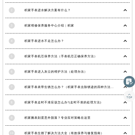
河南省信阳市浉河区东方红大道积家售后服务中心（需提前预约）
2
积家手表进水解决方案有什么？
河南省许昌市魏都区建安大道与八龙路交叉口积家售后服务中心（需提前预约）
河南省郑州市二七区民主路10号华润大厦29层2905室积家售后服务中心（需提前预约）
3
积家维修保养服务中心介绍 | 积家
河南省周口市川汇区七一路积家售后服务中心（需提前预约）
河南省驻马店市驿城区乐山大道与置地大道交叉口积家售后服务中心（需提前预约）
4
积家手表进水不走怎么办？
湖北省鄂州市鄂城区文星大道积家售后服务中心（需提前预约）
5
积家手表机芯保养方法（手表机芯正确保养方法）
湖北省黄冈市黄州区赤壁大道积家售后服务中心（需提前预约）
湖北省黄石市黄石港区武汉路积家售后服务中心（需提前预约）
6
积家手表进入灰尘的维护方法（处理办法）
湖北省荆门市东宝中天街步行街积家售后服务中心（需提前预约）

湖北省荆州市荆州区荆中路积家售后服务中心（需提前预约）
7
积家手表表带生锈怎么办？（积家手表去除锈迹的四种方法）
湖北省十堰市茅箭区人民北路积家售后服务中心（需提前预约）

湖北省随州市曾都区青年路积家售后服务中心（需提前预约）
8
积家手表走时不准应该怎么办?(走时不准的处理方法)
湖北省咸宁市咸安区长安大道积家售后服务中心（需提前预约）
湖北省襄阳市樊城区长虹路与人民路交叉口积家售后服务中心（需提前预约）
9
积家腕表刻度意外脱落？专业应对策略在这里
湖北省孝感市孝南区复兴大道积家售后服务中心（需提前预约）
湖北省宜昌市西陵区夷陵大道与港窑路积家售后服务中心（需提前预约）
10
积家手表生锈了解决方法大全（有效保养与修复指南）