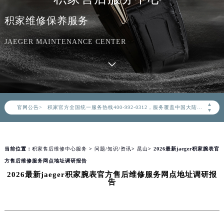
积家维修保养服务
JAEGER MAINTENANCE CENTER
2026年8月积家中国区售后服务网络优化升级公告
2026年8月积家全国官方售后客户服务热线：400-992-0312
▲
官网公告>
积家官方全国统一服务热线400-992-0312，服务覆盖中国大陆、香港、澳门、台湾全部区域（非大陆需加拨“+86”）
▼
2026年8月积家售后服务中心最新网点地址：
北京市朝阳区建国门外大街甲6号华熙国际中心写字楼D座11层1102室（北京总部）（需提前预约）
当前位置：
积家售后维修中心服务
>
问题/知识/资讯
>
昆山
> 2026最新jaeger积家腕表官
北京市东城区东长安街1号东方广场写字楼W3座6层602室（需提前预约）
方售后维修服务网点地址调研报告
天津市和平区赤峰道136号天津国际金融中心写字楼26层2603室（需提前预约）
2026最新jaeger积家腕表官方售后维修服务网点地址调研报
上海市徐汇区虹桥路3号港汇中心写字楼2座37层3705室（需提前预约）
告
上海市黄浦区南京东路299号宏伊国际广场写字楼8层806室（需提前预约）
南京市秦淮区中山南路1号（新街口）南京中心写字楼22层C1-1室（需提前预约）
常州市新北区龙锦路1590号现代传媒中心写字楼5号楼10层1008室（需提前预约）