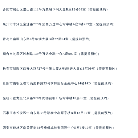
内蒙古自治区锡林郭勒盟市锡林浩特市光明街与额尔敦路交叉口积家售后服务中心（需提前预约）
合肥市蜀山区潜山路111号万象城华润大厦B座12楼03室（需提前预约）
内蒙古自治区兴安盟市乌兰浩特市兴安大街积家售后服务中心（需提前预约）
山西省大同市平城区迎宾街积家售后服务中心（需提前预约）
泉州市丰泽区宝洲路729号浦西万达中心写字楼A座7楼709室（需提前预约）
山西省晋城市城区黄华街积家售后服务中心（需提前预约）
青岛市南区山东路6号华润大厦B座22层04室（需提前预约）
山西省晋中市榆次区顺城街积家售后服务中心（需提前预约）
山西省临汾市尧都区解放路积家售后服务中心（需提前预约）
烟台市芝罘区胜利路139号万达金融中心A座907室（需提前预约）
山西省吕梁市离石区永宁中路与建设街交叉口积家售后服务中心（需提前预约）
山西省朔州市朔城区怡西路与鄯阳西街交汇处积家售后服务中心（需提前预约）
长春市朝阳区西安大路727号中银大厦A座(旺进大厦)18层09室（需提前预约）
山西省忻州市忻府区和平东街与七一南路交叉口积家售后服务中心（需提前预约）
贵阳市南明区都司高架桥路33号亨特国际金融中心14楼14D（需提前预约）
山西省阳泉市郊区平阳东街与新城大道交叉口积家售后服务中心（需提前预约）
山西省运城市盐湖区河东街积家售后服务中心（需提前预约）
昆明市盘龙区北京路928号同德昆明广场写字楼10层06室（需提前预约）
山西省长治市潞州区英雄中路积家售后服务中心（需提前预约）
山西省太原市迎泽区迎泽街道解放路15号亨得利名表维修授权店3楼积家售后服务中心（需提前预约）
石家庄市长安区中山东路39号勒泰中心写字楼B座13层07室（需提前预约）
天津市和平区赤峰道136号天津国际金融中心26层2603室积家售后服务中心（需提前预约）
安徽省安庆市迎江区人民路积家售后服务中心（需提前预约）
西安市碑林区南关正街88号华侨城长安国际中心E座6楼10室（需提前预约）
安徽省蚌埠市蚌山区淮河路积家售后服务中心（需提前预约）