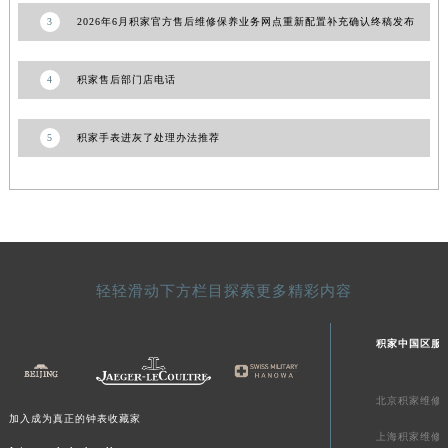
甘肃省合作市人民街积家售后服务中心（需提前预约）
3
2026年6月积家官方售后维修保养业务网点重新配置补充确认终稿发布
甘肃省嘉峪关市雄关区新华中路积家售后服务中心（需提前预约）
甘肃省金昌市金川区北京路积家售后服务中心（需提前预约）
4
积家售后部门店电话
甘肃省酒泉市肃州区西大街积家售后服务中心（需提前预约）
甘肃省临夏市城南街道团结路积家售后服务中心（需提前预约）
5
积家手表进灰了处理办法推荐
甘肃省陇南市武都区人民路积家售后服务中心（需提前预约）
甘肃省平凉市崆峒区西大街积家售后服务中心（需提前预约）
甘肃省庆阳市西峰区南大街积家售后服务中心（需提前预约）
甘肃省天水市秦州区民主路积家售后服务中心（需提前预约）
甘肃省武威市凉州区迎宾路积家售后服务中心（需提前预约）
轻轻滑动下方栏目探索更多精彩内容
甘肃省张掖市甘州区民乐北路积家售后服务中心（需提前预约）
宁夏回族自治区固原市原州区文化街积家售后服务中心（需提前预约）
积家中国区服
宁夏回族自治区石嘴山市大武口区贺兰山路积家售后服务中心（需提前预约）
宁夏回族自治区吴忠市利通区开元大道积家售后服务中心（需提前预约）
北京积家维修
宁夏回族自治区银川市兴庆区新华东路97号新百中心C馆一层C1-18号商铺积家售后服务中心（需提前预约）
加入成为真正的钟表收藏家
上海积家维修
宁夏回族自治区中卫市沙坡头区鼓楼东街积家售后服务中心（需提前预约）