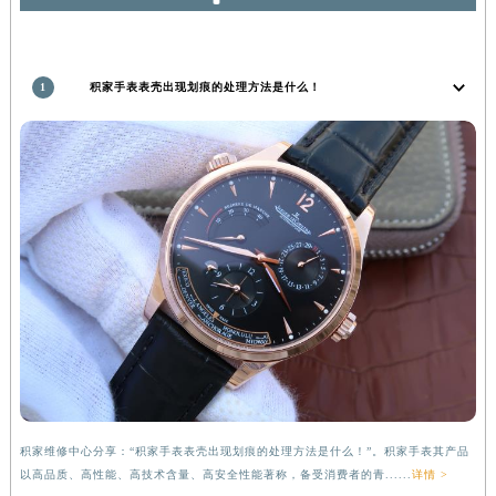
香港特别行政区金钟区中西区金钟道积家售后服务中心（需提前预约）
香港特别行政区九龙区油尖旺区弥敦道积家售后服务中心（需提前预约）
香港特别行政区铜锣湾区湾仔区轩尼诗道积家售后服务中心（需提前预约）
1
积家手表表壳出现划痕的处理方法是什么！
河南省安阳市文峰区解放大道积家售后服务中心（需提前预约）
河南省鹤壁市淇滨区九州路积家售后服务中心（需提前预约）
河南省济源市沁园街道济水大道积家售后服务中心（需提前预约）
河南省焦作市解放区解放路积家售后服务中心（需提前预约）
河南省开封市鼓楼区中山路积家售后服务中心（需提前预约）
河南省洛阳市西工区中州中路与解放路交叉口积家售后服务中心（需提前预约）
河南省漯河市源汇区交通路积家售后服务中心（需提前预约）
河南省南阳市宛城区范蠡东路与南都路交叉口积家售后服务中心（需提前预约）
河南省平顶山市卫东区建设路积家售后服务中心（需提前预约）
河南省濮阳市大华龙区开州路绿城路交叉口积家售后服务中心（需提前预约）
河南省三门峡市湖滨区和平路积家售后服务中心（需提前预约）
积家维修中心分享：“积家手表表壳出现划痕的处理方法是什么！”。积家手表其产品
河南省商丘市梁园区神火大道积家售后服务中心（需提前预约）
以高品质、高性能、高技术含量、高安全性能著称，备受消费者的青......
详情 >
河南省新乡市红旗区人民路积家售后服务中心（需提前预约）