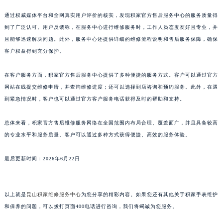
江西省景德镇市珠山区珠山中路积家售后服务中心（需提前预约）
通过权威媒体平台和全网真实用户评价的核实，发现积家官方售后服务中心的服务质量得
江西省九江市浔阳区浔阳路积家售后服务中心（需提前预约）
到了广泛认可。用户反馈称，在服务中心进行维修服务时，工作人员态度友好且专业，并
江西省南昌市红谷滩新区红谷中大道998号绿地双子塔（中央广场）A1座办公楼14层1407室积家售后服务中心（需提前预约）
且能够迅速解决问题。此外，服务中心还提供详细的维修流程说明和售后服务保障，确保
客户权益得到充分保护。
江西省萍乡市安源区萍安北大道与康庄路交叉口积家售后服务中心（需提前预约）
江西省上饶市信州区滨江西路积家售后服务中心（需提前预约）
在客户服务方面，积家官方售后服务中心提供了多种便捷的服务方式。客户可以通过官方
江西省新余市渝水区北湖西路积家售后服务中心（需提前预约）
网站在线提交维修申请，并查询维修进度；还可以选择到店咨询和预约服务。此外，在遇
江西省宜春市袁州区中山中路积家售后服务中心（需提前预约）
到紧急情况时，客户也可以通过官方客户服务电话获得及时的帮助和支持。
江西省鹰潭市月湖区胜利东路积家售后服务中心（需提前预约）
山东省德州市德城区东风中路积家售后服务中心（需提前预约）
总体来看，积家官方售后维修服务网络在全国范围内布局合理、覆盖面广，并且具备较高
的专业水平和服务质量。客户可以通过多种方式获得便捷、高效的服务体验。
山东省东营市东营区济南路积家售后服务中心（需提前预约）
山东省济南市历下区经十路11111号华润中心写字楼（万象城）15层1508室积家售后服务中心（需提前预约）
最后更新时间：2026年6月22日
山东省济宁市任城区太白楼路积家售后服务中心（需提前预约）
山东省莱芜市文化南路8号银座商城名表维修一楼名表维修积家售后服务中心（需提前预约）
山东省临沂市兰山区解放路积家售后服务中心（需提前预约）
以上就是
昆山积家维修服务中心
为您分享的精彩内容。如果您还有其他关于积家手表维护
山东省日照市东港区烟台路积家售后服务中心（需提前预约）
和保养的问题，可以拨打页面400电话进行咨询，我们将竭诚为您服务。
山东省泰安市泰山区财源街道泰山大街积家售后服务中心（需提前预约）