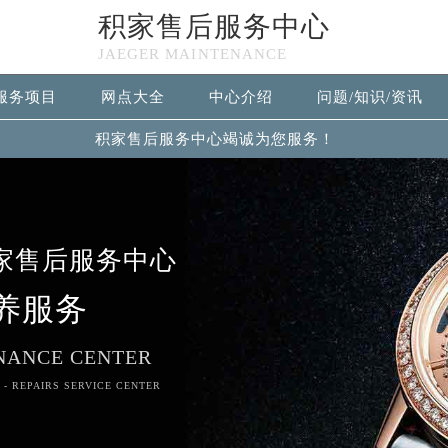
积家售后服务中心
JAEGER MAINTENANCE
服务项目
网点大全
中心介绍
问题/知识/资讯
积家售后服务中心竭诚为您服务！
家售后服务中心
养服务
NANCE CENTER
 - REPAIRS SERVICE CENTER