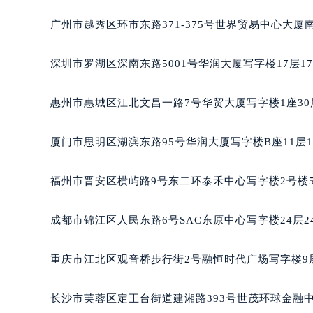
吉林省四平市铁东区紫气大路与南九
广州市越秀区环市东路371-375号世界贸易中心大厦
吉林省松原市宁江区五环大街积家售
吉林省通化市东昌区环通乡江南大街
深圳市罗湖区深南东路5001号华润大厦写字楼17层1
吉林省延边市延吉市解放路积家售后
辽宁省鞍山市铁东区站前街积家售后
惠州市惠城区江北文昌一路7号华贸大厦写字楼1座30
辽宁省本溪市平山区胜利路积家售后
辽宁省朝阳市双塔区新华路积家售后
厦门市思明区湖滨东路95号华润大厦写字楼B座11层1
辽宁省丹东市振兴区七经街积家售后
辽宁省抚顺市新抚区东一路积家售后
福州市晋安区横屿路9号东二环泰禾中心写字楼2号楼5
辽宁省阜新市海州区解放大街积家售
辽宁省葫芦岛市连山区中央路积家售
成都市锦江区人民东路6号SAC东原中心写字楼24层2
辽宁省锦州市古塔区中央大街积家售
辽宁省辽阳市白塔区新运大街积家售
重庆市江北区观音桥步行街2号融恒时代广场写字楼9层
辽宁省盘锦市兴隆台区石油大街积家
辽宁省铁岭市银州区南马路积家售后
长沙市芙蓉区定王台街道建湘路393号世茂环球金融中
辽宁省营口市站前区市府路与渤海大