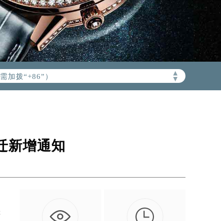
▲
加拨“+86”）
▼
知
搬迁新增通知

提