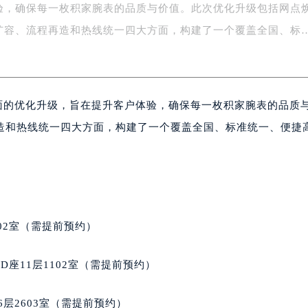
验，确保每一枚积家腕表的品质与价值。此次优化升级包括网点
字楼1号楼16层1604室（需提前预约）
务中心东塔写字楼（华润万象城）17层1706室（需提前预约）
扩容、流程再造和热线统一四大方面，构建了一个覆盖全国、标
场办公楼20层2009室（需提前预约）
写字楼A座5层503-5室（需提前预约）
广场写字楼4号楼22层2209室（需提前预约）
全面的优化升级，旨在提升客户体验，确保每一枚积家腕表的品质
际中心写字楼8层805室（需提前预约）
易中心写字楼A座13层1304室（需提前预约）
造和热线统一四大方面，构建了一个覆盖全国、标准统一、便捷
绿地双子塔（中央广场）A1座办公楼14层07室（需提前预约）
心写字楼（万象城）15层1508室（需提前预约）
际中心写字楼A塔7层704室（需提前预约）
世界贸易中心大厦南塔写字楼15层07室（需提前预约）
厦写字楼17层1701室（需提前预约）
02室（需提前预约）
厦写字楼1座30层05室（需提前预约）
字楼B座11层1104室（需提前预约）
座11层1102室（需提前预约）
写字楼15层03室（需提前预约）
心写字楼24层2406B室（需提前预约）
层2603室（需提前预约）