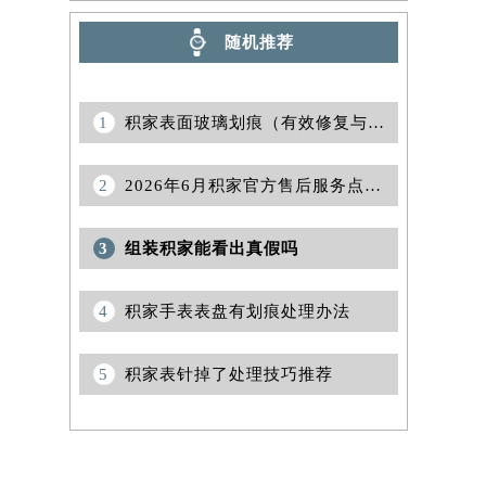
随机推荐
1
积家表面玻璃划痕（有效修复与保养指南）
2
2026年6月积家官方售后服务点更新补充通知（搬迁+新开）
3
组装积家能看出真假吗
4
积家手表表盘有划痕处理办法
5
积家表针掉了处理技巧推荐