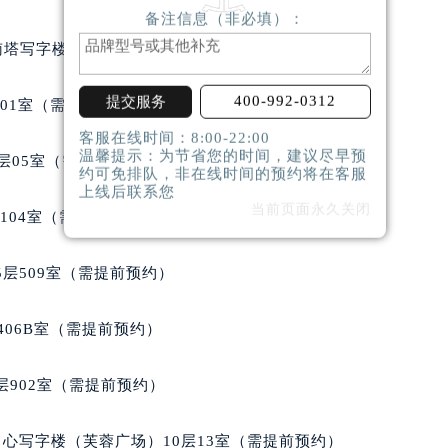
售后服务中心（需提前预约）
备注信息（非必填）：
家售后服务中心（需提前预约）
南塔写字楼15层07室（需提前预约）
家售后服务中心（需提前预约）
路交叉口积家售后服务中心（需提前预约）
400-992-0312
提交服务
701室（需提前预约）
后服务中心（需提前预约）
客服在线时间：8:00-22:00
后服务中心（需提前预约）
温馨提示：为节省您的时间，建议尽早预
层05室（需提前预约）
约可免排队，非在线时间的预约将在客服
后服务中心（需提前预约）
上线后联系您
当前页面永久关闭
服务中心（需提前预约）
104室（需提前预约）
后服务中心（需提前预约）
家售后服务中心（需提前预约）
层509室（需提前预约）
经街交汇处积家售后服务中心（需提前预约）
后服务中心（需提前预约）
406B室（需提前预约）
积家售后服务中心（需提前预约）
服务中心（需提前预约）
902室（需提前预约）
服务中心（需提前预约）
服务中心（需提前预约）
心写字楼（芙蓉广场）10层13室（需提前预约）