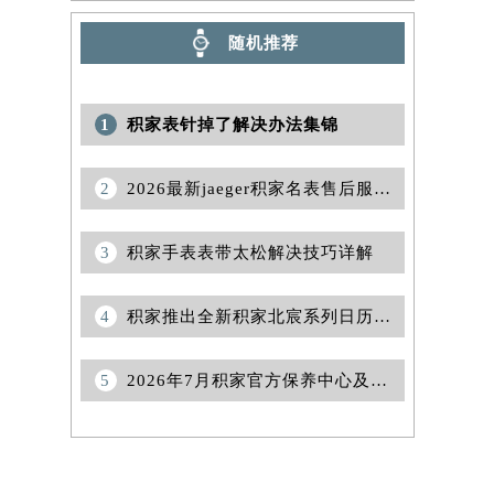
随机推荐
1
积家表针掉了解决办法集锦
2
2026最新jaeger积家名表售后服务网点地址调研报告
3
积家手表表带太松解决技巧详解
4
积家推出全新积家北宸系列日历腕表限量款
5
2026年7月积家官方保养中心及维修服务点变动对照补充最终表确认文本
提前预约）