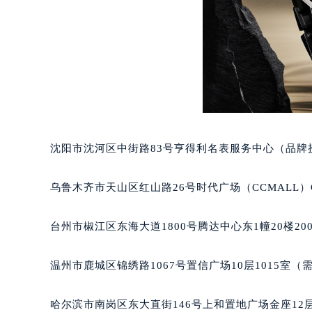
内蒙古自治区巴彦淖尔市临河区新华
内蒙古自治区包头市青山区幸福路甲
内蒙古自治区赤峰市红山区哈达街积
内蒙古自治区鄂尔多斯市东胜区伊金
内蒙古自治区呼伦贝尔市海拉尔区中
内蒙古自治区通辽市科尔沁区明仁大
内蒙古自治区乌海市海勃湾区人民南
内蒙古自治区乌兰察布市集宁区恩和
沈阳市沈河区中街路83号亨得利名表服务中心（品牌
内蒙古自治区锡林郭勒盟市锡林浩特
内蒙古自治区兴安盟市乌兰浩特市兴
乌鲁木齐市天山区红山路26号时代广场（CCMALL）C
山西省大同市平城区迎宾街积家售后
山西省晋城市城区黄华街积家售后服
台州市椒江区东海大道1800号腾达中心东1幢20楼20
山西省晋中市榆次区顺城街积家售后
山西省临汾市尧都区解放路积家售后
温州市鹿城区锦绣路1067号置信广场10层1015室（
山西省吕梁市离石区永宁中路与建设
山西省朔州市朔城区怡西路与鄯阳西
哈尔滨市南岗区东大直街146号上和置地广场金座12层