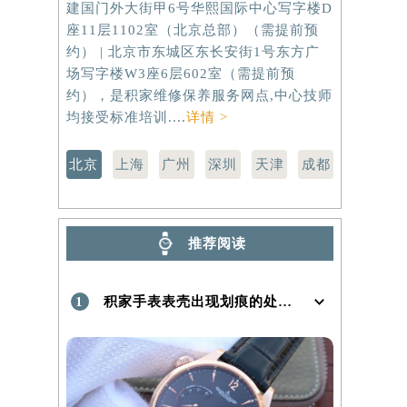
建国门外大街甲6号华熙国际中心写字楼D
虹桥路3号港
座11层1102室（北京总部）（需提前预
室（需提前
约） | 北京市东城区东长安街1号东方广
路299号
场写字楼W3座6层602室（需提前预
（需提前预
约），是积家维修保养服务网点,中心技师
点,中心技师
均接受标准培训....
详情 >
北京
上海
广州
深圳
天津
成都
推荐阅读
1
积家手表表壳出现划痕的处理方法是什么！