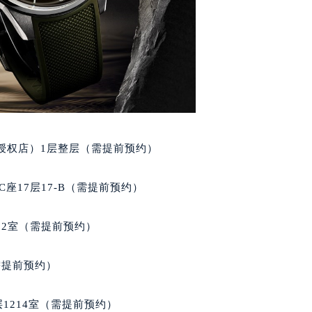
街积家售后服务中心（需提前预约）
3号王府井百货名表维修积家售后服务中心（需提前预约）
家售后服务中心（需提前预约）
霍洛街积家售后服务中心（需提前预约）
央街积家售后服务中心（需提前预约）
街积家售后服务中心（需提前预约）
路积家售后服务中心（需提前预约）
大街积家售后服务中心（需提前预约）
授权店）1层整层（需提前预约）
市光明街与额尔敦路交叉口积家售后服务中心（需提前预约）
安大街积家售后服务中心（需提前预约）
座17层17-B（需提前预约）
服务中心（需提前预约）
务中心（需提前预约）
02室（需提前预约）
服务中心（需提前预约）
服务中心（需提前预约）
需提前预约）
街交叉口积家售后服务中心（需提前预约）
街交汇处积家售后服务中心（需提前预约）
1214室（需提前预约）