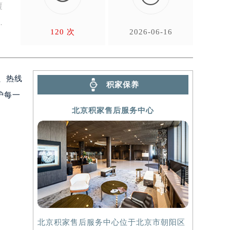
覆
120 次
2026-06-16
、热线
积家保养
护每一
北京积家售后服务中心
）
北京积家售后服务中心位于北京市朝阳区
上海积家售