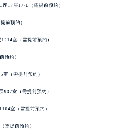
得利名表维修授权店1楼积家售后服务中心（需提前预约）
座17层17-B（需提前预约）
得利名表维修授权店1楼积家售后服务中心（需提前预约）
国际中心D座11层1102室积家售后服务中心（北京总部）（需
需提前预约）
广场W3座6层602室积家售后服务中心（需提前预约）
先天下积家售后服务中心（需提前预约）
1214室（需提前预约）
特大街积家售后服务中心（需提前预约）
街积家售后服务中心（需提前预约）
提前预约）
3号王府井百货名表维修积家售后服务中心（需提前预约）
家售后服务中心（需提前预约）
05室（需提前预约）
霍洛街积家售后服务中心（需提前预约）
央街积家售后服务中心（需提前预约）
层907室（需提前预约）
街积家售后服务中心（需提前预约）
路积家售后服务中心（需提前预约）
1104室（需提前预约）
大街积家售后服务中心（需提前预约）
市光明街与额尔敦路交叉口积家售后服务中心（需提前预约）
室（需提前预约）
安大街积家售后服务中心（需提前预约）