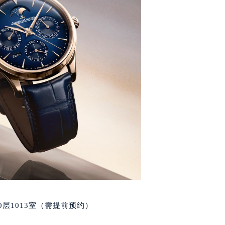
经街交汇处积家售后服务中心（需提前预约）
后服务中心（需提前预约）
积家售后服务中心（需提前预约）
服务中心（需提前预约）
服务中心（需提前预约）
服务中心（需提前预约）
服务中心（需提前预约）
服务中心（需提前预约）
服务中心（需提前预约）
后服务中心（需提前预约）
后服务中心（需提前预约）
后服务中心（需提前预约）
后服务中心（需提前预约）
售后服务中心（需提前预约）
服务中心（需提前预约）
层1013室（需提前预约）
街交叉口积家售后服务中心（需提前预约）