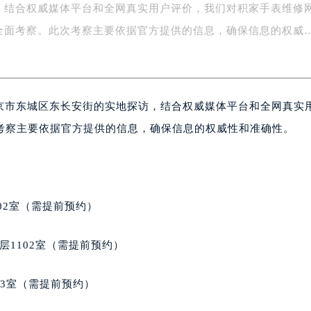
，结合权威媒体平台和全网真实用户评价，我们对积家手表维修
字楼1号楼16层1604室（需提前预约）
务中心东塔写字楼（华润万象城）17层1706室（需提前预约）
全面考察。此次考察主要依据官方提供的信息，确保信息的权威
场办公楼20层2009室（需提前预约）
写字楼A座5层503-5室（需提前预约）
广场写字楼4号楼22层2209室（需提前预约）
及北京市东城区东长安街的实地探访，结合权威媒体平台和全网真实
际中心写字楼8层805室（需提前预约）
易中心写字楼A座13层1304室（需提前预约）
考察主要依据官方提供的信息，确保信息的权威性和准确性。
绿地双子塔（中央广场）A1座办公楼14层07室（需提前预约）
心写字楼（万象城）15层1508室（需提前预约）
际中心写字楼A塔7层704室（需提前预约）
世界贸易中心大厦南塔写字楼15层07室（需提前预约）
02室（需提前预约）
厦写字楼17层1701室（需提前预约）
厦写字楼1座30层05室（需提前预约）
层1102室（需提前预约）
字楼B座11层1104室（需提前预约）
写字楼15层03室（需提前预约）
03室（需提前预约）
心写字楼24层2406B室（需提前预约）