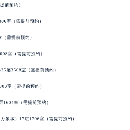
代广场写字楼9层902室（需提前预约）
需提前预约）
号世茂环球金融中心写字楼（芙蓉广场）10层13室（需提前预约
楼29层2905室（需提前预约）
806室（需提前预约）
表服务中心（品牌授权店）3层整层（需提前预约）
表服务中心（品牌授权店）1层整层（需提前预约）
3室（需提前预约）
表服务中心（品牌授权店）1层整层（需提前预约）
（CCMALL）C座17层17-B（需提前预约）
1008室（需提前预约）
10层1015室（需提前预约）
心T2座写字楼29层03室（需提前预约）
35层3508室（需提前预约）
厦7层G室（需提前预约）
心C座12层1205室（需提前预约）
803室（需提前预约）
中心T1写字楼9层907室（需提前预约）
写字楼1座11层1104室（需提前预约）
层1604室（需提前预约）
楼16层1603室（需提前预约）
中心办公楼C座22层08室（需提前预约）
万象城）17层1706室（需提前预约）
大厦38层09室（需提前预约）