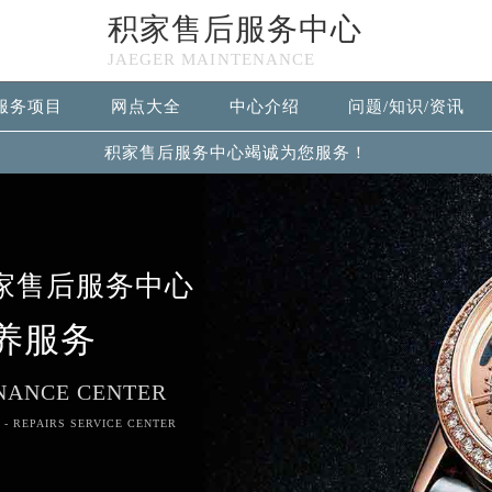
积家售后服务中心
JAEGER MAINTENANCE
服务项目
网点大全
中心介绍
问题/知识/资讯
积家售后服务中心竭诚为您服务！
家售后服务中心
养服务
NANCE CENTER
 - REPAIRS SERVICE CENTER