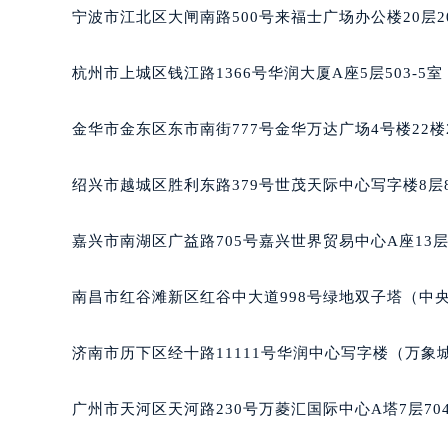
南宁市青秀区金湖路59号地王大厦12
宁波市江北区大闸南路500号来福士广场办公楼20层2
合肥市蜀山区潜山路111号万象城华润
泉州市丰泽区宝洲路729号浦西万达中
杭州市上城区钱江路1366号华润大厦A座5层503-5
青岛市南区山东路6号华润大厦B座2
烟台市芝罘区胜利路139号万达金融中
金华市金东区东市南街777号金华万达广场4号楼22楼
长春市朝阳区西安大路727号中银大厦
贵阳市南明区都司高架桥路33号亨特
绍兴市越城区胜利东路379号世茂天际中心写字楼8层
昆明市盘龙区北京路928号同德昆明
石家庄市长安区中山东路39号勒泰中
嘉兴市南湖区广益路705号嘉兴世界贸易中心A座13层
西安市碑林区南关正街88号华侨城长
海口市龙华区金贸东路5号海口华润大厦
南昌市红谷滩新区红谷中大道998号绿地双子塔（中央
唐山市路南区新华东道100号万达广场
台州市椒江区东海大道1800号腾达中
济南市历下区经十路11111号华润中心写字楼（万象城
内蒙古自治区呼和浩特市玉泉区大学西
甘肃省兰州市七里河区西津西路16号兰
广州市天河区天河路230号万菱汇国际中心A塔7层7
重庆市解放碑渝中区民权路28号英利