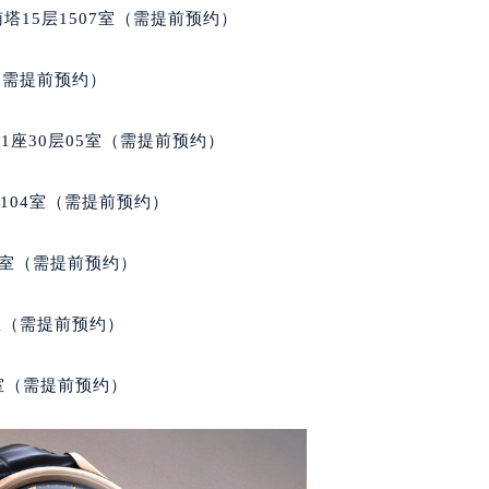
家售后服务中心（需提前预约）
塔15层1507室（需提前预约）
后服务中心（需提前预约）
后服务中心（需提前预约）
室（需提前预约）
后服务中心（需提前预约）
售后服务中心（需提前预约）
座30层05室（需提前预约）
售后服务中心（需提前预约）
售后服务中心（需提前预约）
104室（需提前预约）
家售后服务中心（需提前预约）
家售后服务中心（需提前预约）
9室（需提前预约）
路交叉口积家售后服务中心（需提前预约）
后服务中心（需提前预约）
B室（需提前预约）
后服务中心（需提前预约）
后服务中心（需提前预约）
室（需提前预约）
服务中心（需提前预约）
后服务中心（需提前预约）
家售后服务中心（需提前预约）