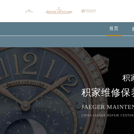
首页
积
积家维修保
JAEGER MAINTE
CHINA JAEGER REPAIR CENTER