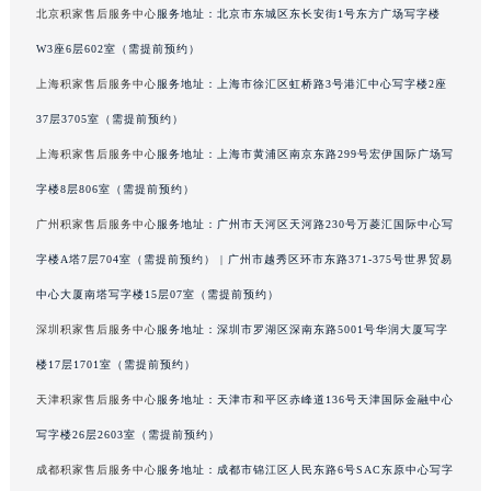
北京积家售后服务中心
服务地址：北京市东城区东长安街1号东方广场写字楼
广西壮族自治区贺州市八步区城东街道灵峰南路积家售后服务中心（需提前预约）
W3座6层602室（需提前预约）
广西壮族自治区来宾市兴宾区桂中大道积家售后服务中心（需提前预约）
广西壮族自治区柳州市城中区中山中路积家售后服务中心（需提前预约）
上海积家售后服务中心
服务地址：上海市徐汇区虹桥路3号港汇中心写字楼2座
广西壮族自治区钦州市钦南区金海湾东大街积家售后服务中心（需提前预约）
37层3705室（需提前预约）
广西壮族自治区梧州市万秀区龙湖镇高旺路积家售后服务中心（需提前预约）
上海积家售后服务中心
服务地址：上海市黄浦区南京东路299号宏伊国际广场写
广西壮族自治区玉林市玉州区金玉路积家售后服务中心（需提前预约）
字楼8层806室（需提前预约）
海南省儋州市儋州市那大镇兰洋北路积家售后服务中心（需提前预约）
广州积家售后服务中心
服务地址：广州市天河区天河路230号万菱汇国际中心写
海南省东方市八所镇解放西路积家售后服务中心（需提前预约）
字楼A塔7层704室（需提前预约） | 广州市越秀区环市东路371-375号世界贸易
海南省琼海市嘉积镇东风路积家售后服务中心（需提前预约）
中心大厦南塔写字楼15层07室（需提前预约）
海南省三沙市西沙区西沙群岛永兴岛北京路积家售后服务中心（需提前预约）
海南省三亚市吉阳区迎宾路积家售后服务中心（需提前预约）
深圳积家售后服务中心
服务地址：深圳市罗湖区深南东路5001号华润大厦写字
海南省万宁市万城镇解放路积家售后服务中心（需提前预约）
楼17层1701室（需提前预约）
海南省文昌市文城镇教育东路积家售后服务中心（需提前预约）
天津积家售后服务中心
服务地址：天津市和平区赤峰道136号天津国际金融中心
海南省五指山市通什镇三月三大道积家售后服务中心（需提前预约）
写字楼26层2603室（需提前预约）
香港特别行政区尖沙咀区油尖旺区广东道积家售后服务中心（需提前预约）
成都积家售后服务中心
服务地址：成都市锦江区人民东路6号SAC东原中心写字
香港特别行政区金钟区中西区金钟道积家售后服务中心（需提前预约）