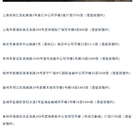
武汉市江汉区解放大道686号世界贸易大厦38层09室（需提前预约）
南宁市青秀区金湖路59号地王大厦12楼1224室（需提前预约）
上海市徐汇区虹桥路3号港汇中心写字楼2座37层3705室（需提前预约）
合肥市蜀山区潜山路111号万象城华润大厦B座12楼03室（需提前预约）
上海市黄浦区南京东路299号宏伊国际广场写字楼8层806室（需提前预约）
泉州市丰泽区宝洲路729号浦西万达中心写字楼A座7楼709室（需提前预约）
青岛市南区山东路6号华润大厦B座22层04室（需提前预约）
南京市秦淮区中山南路1号（新街口）南京中心写字楼22层C1-1室（需提前预约）
烟台市芝罘区胜利路139号万达金融中心A座907室（需提前预约）
长春市朝阳区西安大路727号中银大厦A座(旺进大厦)18层09室（需提前预约）
常州市新北区龙锦路1590号现代传媒中心写字楼5号楼10层1008室（需提前预约）
贵阳市南明区都司高架桥路33号亨特国际金融中心14楼14D（需提前预约）
徐州市鼓楼区淮海东路29号苏宁广场IFC国际金融中心写字楼35层3508室（需提前预约）
昆明市盘龙区北京路928号同德昆明广场写字楼10层06室（需提前预约）
石家庄市长安区中山东路39号勒泰中心写字楼B座13层07室（需提前预约）
扬州市邗江区国展路29号星耀天地写字楼1号楼18层1803室（需提前预约）
西安市碑林区南关正街88号华侨城长安国际中心E座6楼10室（需提前预约）
海口市龙华区金贸东路5号海口华润大厦B座17层1707室（需提前预约）
盐城市盐都区世纪大道5号盐城金融城写字楼1号楼16层1604室（需提前预约）
唐山市路南区新华东道100号万达广场写字楼A座10层1002室（需提前预约）
台州市椒江区东海大道1800号腾达中心东1幢20楼2002室（需提前预约）
泰州市海陵区永定东路399号置地商务中心东塔写字楼（华润万象城）17层1706室（需提
前预约）
内蒙古自治区呼和浩特市玉泉区大学西街70号华润万象城写字楼（鄂尔多斯大厦）23层2326室（需提前预约）
甘肃省兰州市七里河区西津西路16号兰州中心写字楼21层2102室（需提前预约）