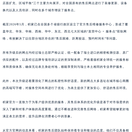
店面扩充、区域平衡”三个主要方向展开。对全国原有的售后网点进行了装修更新、设备
江西省九江市浔阳区浔阳路积家售后服务中心（需提前预约）
换代以及人员培训，同时在多个城市增设了服务点。
江西省南昌市红谷滩新区红谷中大道998号绿地双子塔（中央广场）A1座办公楼14层1407室积家售后服务中心（需提前预约）
江西省萍乡市安源区萍安北大道与康庄路交叉口积家售后服务中心（需提前预约）
截至2026年5月，积家已在全国多个省级行政区设立了官方售后维修服务中心，形成了覆
江西省上饶市信州区滨江西路积家售后服务中心（需提前预约）
盖华北、华东、华南、西南、华中、东北、西北七大区域的“直营中心 + 服务点”双轨网
络，有效解决了以往部分地区存在的“售后困难、距离较远、预约时间长”等问题。
江西省新余市渝水区北湖西路积家售后服务中心（需提前预约）
江西省宜春市袁州区中山中路积家售后服务中心（需提前预约）
所有升级后的网点均经过瑞士总部严格认证，统一配备了瑞士进口的精密检测仪器、原厂
江西省鹰潭市月湖区胜利东路积家售后服务中心（需提前预约）
供应的配件，以及经过品牌专项培训认证的资深制表师。严格遵循积家全球统一的服务标
山东省德州市德城区东风中路积家售后服务中心（需提前预约）
准和质保体系，确保无论表主身处何地，都能享受到与瑞士本土相同的专业养护服务。
山东省东营市东营区济南路积家售后服务中心（需提前预约）
山东省济南市历下区经十路11111号华润中心写字楼（万象城）15层1508室积家售后服务中心（需提前预约）
此外，本次升级还着重强化了网点的私密性和舒适度。新的网点大多选址在城市核心商圈
的高端写字楼，对服务空间布局进行了优化，为表主提供了更加安心、舒适的售后环境。
山东省济宁市任城区太白楼路积家售后服务中心（需提前预约）
山东省莱芜市文化南路8号银座商城名表维修一楼名表维修积家售后服务中心（需提前预约）
积家官方一直致力于为客户提供优质的服务，其售后体系的优化升级是基于对市场需求的
山东省临沂市兰山区解放路积家售后服务中心（需提前预约）
深入了解和对客户体验的高度重视。通过不断改进和完善售后网络，积家希望能够更好地
山东省日照市东港区烟台路积家售后服务中心（需提前预约）
满足表主的需求，提升品牌在消费者心中的形象。
山东省泰安市泰山区财源街道泰山大街积家售后服务中心（需提前预约）
山东省威海市环翠区新威海路89号振华商厦一楼名表维修积家售后服务中心（需提前预约）
从官方官网的信息来看，积家的售后团队始终保持着专业和敬业的态度。他们不仅具备精