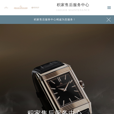
积家售后服务中心

JAEGER MAINTENANCE

积家售后服务中心竭诚为您服务！
中心介绍
联系我们
积家售后服务中心