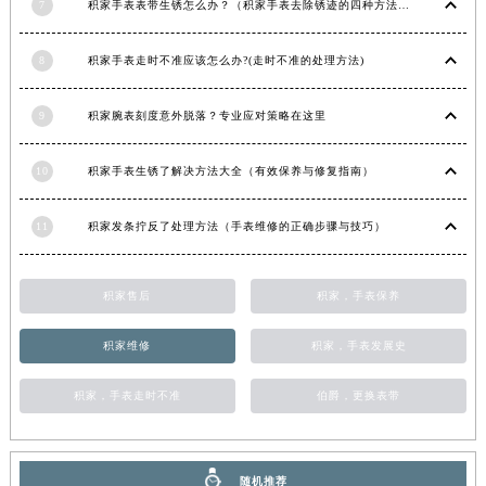
7
积家手表表带生锈怎么办？（积家手表去除锈迹的四种方法）
青海省海北藏族自治州海晏县将军路积家售后服务中心（需提前预约）
青海省海东市乐都区滨河路积家售后服务中心（需提前预约）
8
积家手表走时不准应该怎么办?(走时不准的处理方法)
青海省海南藏族自治州共和县青海湖大街积家售后服务中心（需提前预约）
青海省海西蒙古族藏族自治州德令哈市柴达木路积家售后服务中心（需提前预约）
9
积家腕表刻度意外脱落？专业应对策略在这里
青海省黄南藏族自治州同仁市德合隆路积家售后服务中心（需提前预约）
10
积家手表生锈了解决方法大全（有效保养与修复指南）
青海省西宁市城西区海湖新区西关大道积家售后服务中心（需提前预约）
青海省玉树藏族自治州结古镇胜利路积家售后服务中心（需提前预约）
11
积家发条拧反了处理方法（手表维修的正确步骤与技巧）
陕西省安康市汉滨区金州路积家售后服务中心（需提前预约）
陕西省宝鸡市渭滨区经二路积家售后服务中心（需提前预约）
陕西省汉中市汉台区北大街积家售后服务中心（需提前预约）
积家售后
积家，手表保养
陕西省商洛市商州区州城街积家售后服务中心（需提前预约）
积家维修
积家，手表发展史
陕西省铜川市王益区红旗街积家售后服务中心（需提前预约）
陕西省渭南市临渭区东风大街积家售后服务中心（需提前预约）
积家，手表走时不准
伯爵，更换表带
陕西省咸阳市秦都区沣西新城统一西路与白马河路交汇处积家售后服务中心（需提前预约）
陕西省延安市宝塔区中心街积家售后服务中心（需提前预约）
陕西省榆林市榆阳区长兴路积家售后服务中心（需提前预约）
随机推荐