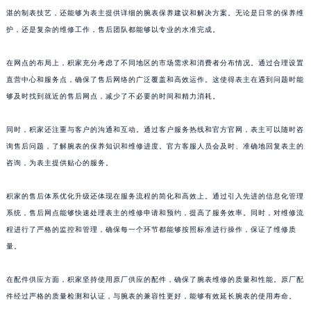
湛的制表技艺，还能够为表主提供详细的腕表保养建议和解决方案。无论是日常的保养维
山东省潍坊市奎文区东风东街积家售后服务中心（需提前预约）
护，还是复杂的维修工作，售后团队都能够以专业的水准完成。
山东省枣庄市滕州市北辛路与善国路交叉口积家售后服务中心（需提前预约）
山东省淄博市张店区金晶大道积家售后服务中心（需提前预约）
在网点的布局上，积家充分考虑了不同地区的市场需求和消费者分布情况。通过合理设置
上海市黄浦区南京东路299号宏伊国际广场写字楼8层806室积家售后服务中心（需提前预约）
直营中心和服务点，确保了售后网络的广泛覆盖和高效运作。这使得表主在遇到问题时能
上海市徐汇区虹桥路3号港汇中心2座37层3705室积家售后服务中心（需提前预约）
够及时找到就近的售后网点，减少了不必要的时间和精力消耗。
浙江省杭州市上城区钱江路1366号华润大厦A座5层503-5室积家售后服务中心（需提前预约）
同时，积家还注重与客户的沟通和互动。通过客户服务热线和官方官网，表主可以随时咨
浙江省湖州市吴兴区劳动路积家售后服务中心（需提前预约）
询售后问题，了解腕表的保养知识和维修进度。官方客服人员会及时、准确地回复表主的
浙江省嘉兴市南湖区广益路705号嘉兴世界贸易中心A座13层1304室积家售后服务中心（需提前预约）
咨询，为表主提供贴心的服务。
浙江省金华市金东区东市南街777号金华万达广场4号楼22楼2209室积家售后服务中心（需提前预约）
浙江省丽水市莲都区解放街积家售后服务中心（需提前预约）
积家的售后体系优化升级还体现在服务流程的简化和高效上。通过引入先进的信息化管理
浙江省宁波市江北区大闸南路500号来福士广场办公楼20层2009室积家售后服务中心（需提前预约）
系统，售后网点能够快速处理表主的维修申请和预约，提高了服务效率。同时，对维修流
浙江省衢州市柯城区上街积家售后服务中心（需提前预约）
程进行了严格的监控和管理，确保每一个环节都能够按照标准进行操作，保证了维修质
量。
浙江省绍兴市越城区胜利东路379号世茂天际中心写字楼8层805室积家售后服务中心（需提前预约）
浙江省舟山市定海区解放东路积家售后服务中心（需提前预约）
在配件供应方面，积家坚持使用原厂供应的配件，确保了腕表维修的质量和性能。原厂配
澳门特别行政区大堂区议事亭前地（新马路）积家售后服务中心（需提前预约）
件经过严格的质量检测和认证，与腕表的兼容性更好，能够有效延长腕表的使用寿命。
澳门特别行政区风顺堂区南湾大马路积家售后服务中心（需提前预约）