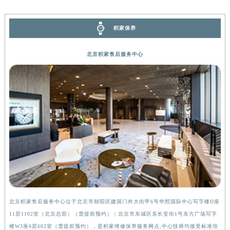
河南省许昌市魏都区建安大道与八龙路交叉口积家售后服务中心（需提前预约）
河南省郑州市二七区民主路10号华润大厦29层2905室积家售后服务中心（需提前预约）
积家保养
河南省周口市川汇区七一路积家售后服务中心（需提前预约）
河南省驻马店市驿城区乐山大道与置地大道交叉口积家售后服务中心（需提前预约）
北京积家售后服务中心
湖北省鄂州市鄂城区文星大道积家售后服务中心（需提前预约）
湖北省黄冈市黄州区赤壁大道积家售后服务中心（需提前预约）
湖北省黄石市黄石港区武汉路积家售后服务中心（需提前预约）
湖北省荆门市东宝中天街步行街积家售后服务中心（需提前预约）
湖北省荆州市荆州区荆中路积家售后服务中心（需提前预约）
湖北省十堰市茅箭区人民北路积家售后服务中心（需提前预约）
湖北省随州市曾都区青年路积家售后服务中心（需提前预约）
湖北省咸宁市咸安区长安大道积家售后服务中心（需提前预约）
湖北省襄阳市樊城区长虹路与人民路交叉口积家售后服务中心（需提前预约）
湖北省孝感市孝南区复兴大道积家售后服务中心（需提前预约）
北京积家售后服务中心位于北京市朝阳区建国门外大街甲6号华熙国际中心写字楼D座
上
湖北省宜昌市西陵区夷陵大道与港窑路积家售后服务中心（需提前预约）
11层1102室（北京总部）（需提前预约） | 北京市东城区东长安街1号东方广场写字
（
湖南省常德市武陵区人民路积家售后服务中心（需提前预约）
楼W3座6层602室（需提前预约），是积家维修保养服务网点,中心技师均接受标准培
前