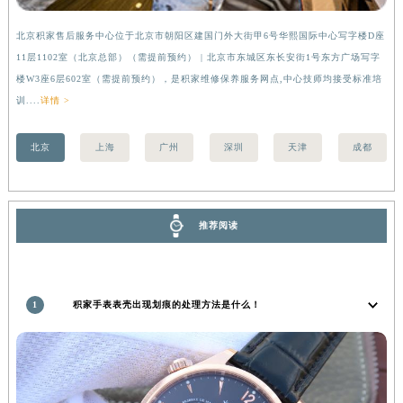
广西壮族自治区桂林市秀峰区红岭路积家售后服务中心（需提前预约）
广西壮族自治区河池市金城江区金城江街道朝阳路积家售后服务中心（需提前预约）
北京积家售后服务中心位于北京市朝阳区建国门外大街甲6号华熙国际中心写字楼D座
上
广西壮族自治区贺州市八步区城东街道灵峰南路积家售后服务中心（需提前预约）
11层1102室（北京总部）（需提前预约） | 北京市东城区东长安街1号东方广场写字
（
广西壮族自治区来宾市兴宾区桂中大道积家售后服务中心（需提前预约）
楼W3座6层602室（需提前预约），是积家维修保养服务网点,中心技师均接受标准培
前
训....
详情 >
广西壮族自治区柳州市城中区中山中路积家售后服务中心（需提前预约）
广西壮族自治区钦州市钦南区金海湾东大街积家售后服务中心（需提前预约）
北京
上海
广州
深圳
天津
成都
广西壮族自治区梧州市万秀区龙湖镇高旺路积家售后服务中心（需提前预约）
广西壮族自治区玉林市玉州区金玉路积家售后服务中心（需提前预约）
海南省儋州市儋州市那大镇兰洋北路积家售后服务中心（需提前预约）
推荐阅读
海南省东方市八所镇解放西路积家售后服务中心（需提前预约）
海南省琼海市嘉积镇东风路积家售后服务中心（需提前预约）
海南省三沙市西沙区西沙群岛永兴岛北京路积家售后服务中心（需提前预约）
1
积家手表表壳出现划痕的处理方法是什么！
海南省三亚市吉阳区迎宾路积家售后服务中心（需提前预约）
海南省万宁市万城镇解放路积家售后服务中心（需提前预约）
海南省文昌市文城镇教育东路积家售后服务中心（需提前预约）
海南省五指山市通什镇三月三大道积家售后服务中心（需提前预约）