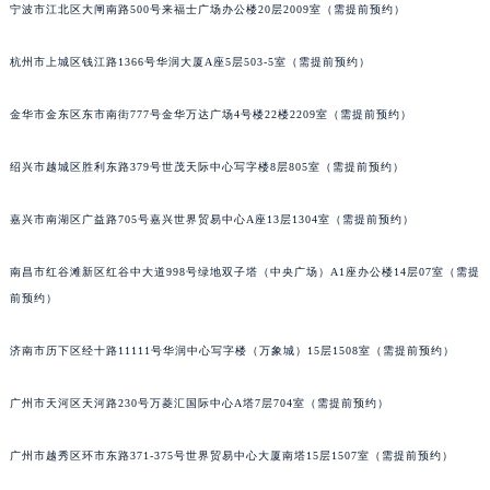
南通市崇川区工农路57号圆融广场写字楼16层1603室（需提前预约）
宁波市江北区大闸南路500号来福士广场办公楼20层2009室（需提前预约）
苏州市苏州工业园区星港街199号苏州中心办公楼C座22层08室（需提前预约）
杭州市上城区钱江路1366号华润大厦A座5层503-5室（需提前预约）
武汉市江汉区解放大道686号世界贸易大厦38层09室（需提前预约）
南宁市青秀区金湖路59号地王大厦12楼1224室（需提前预约）
金华市金东区东市南街777号金华万达广场4号楼22楼2209室（需提前预约）
合肥市蜀山区潜山路111号万象城华润大厦B座12楼03室（需提前预约）
泉州市丰泽区宝洲路729号浦西万达中心写字楼A座7楼709室（需提前预约）
绍兴市越城区胜利东路379号世茂天际中心写字楼8层805室（需提前预约）
青岛市南区山东路6号华润大厦B座22层04室（需提前预约）
烟台市芝罘区胜利路139号万达金融中心A座907室（需提前预约）
嘉兴市南湖区广益路705号嘉兴世界贸易中心A座13层1304室（需提前预约）
长春市朝阳区西安大路727号中银大厦A座(旺进大厦)18层09室（需提前预约）
南昌市红谷滩新区红谷中大道998号绿地双子塔（中央广场）A1座办公楼14层07室（需提
贵阳市南明区都司高架桥路33号亨特国际金融中心14楼14D（需提前预约）
前预约）
昆明市盘龙区北京路928号同德昆明广场写字楼10层06室（需提前预约）
石家庄市长安区中山东路39号勒泰中心写字楼B座13层07室（需提前预约）
济南市历下区经十路11111号华润中心写字楼（万象城）15层1508室（需提前预约）
西安市碑林区南关正街88号华侨城长安国际中心E座6楼10室（需提前预约）
海口市龙华区金贸东路5号海口华润大厦B座17层1707室（需提前预约）
广州市天河区天河路230号万菱汇国际中心A塔7层704室（需提前预约）
唐山市路南区新华东道100号万达广场写字楼A座10层1002室（需提前预约）
广州市越秀区环市东路371-375号世界贸易中心大厦南塔15层1507室（需提前预约）
台州市椒江区东海大道1800号腾达中心东1幢20楼2002室（需提前预约）