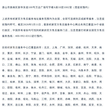
安徽省蚌埠市蚌山区淮河路积家售后服务中心（需提前预约）
唐山市路南区新华东道100号万达广场写字楼A座10层1002室（需提前预约）
安徽省亳州市谯城区魏武大道积家售后服务中心（需提前预约）
安徽省池州市贵池区长江路积家售后服务中心（需提前预约）
上述所有积家官方售后服务地址服务范围均为全国，全部可选择到店或邮寄服务，注意提
安徽省滁州市琅琊区南谯北路积家售后服务中心（需提前预约）
前预约即可。截至2026年5月11日，最新积家官方售后服务中心网点布局已覆盖34个省级
安徽省阜阳市颍州区颍州北路积家售后服务中心（需提前预约）
行政区，中国所有省份均可找到积家的官方售后服务门店，注意需拨打积家全国官方售后
安徽省淮北市相山区淮海路积家售后服务中心（需提前预约）
服务热线：400-992-0312进行预约。
安徽省淮南市田家庵区国庆中路积家售后服务中心（需提前预约）
目前
积家售后
服务中心已覆盖的市：北京、上海、广州、深圳、成都、杭州、天津、南
安徽省黄山市屯溪区黄山西路积家售后服务中心（需提前预约）
京、重庆、郑州、长沙、宁波、厦门、福州、南昌、金华、嘉兴、扬州、常州、绍兴、徐
安徽省六安市金安区解放中路积家售后服务中心（需提前预约）
州、盐城、泰州、济南、惠州、苏州、武汉、西安、青岛、无锡、温州、沈阳、大连、海
安徽省马鞍山市雨山区湖南西路积家售后服务中心（需提前预约）
口、三亚、佛山、东莞、珠海、哈尔滨、合肥、昆明、太原、石家庄、南宁、南通、长
安徽省宿州市埇桥区人民中路积家售后服务中心（需提前预约）
春、烟台、唐山、廊坊、保定、贵阳、泉州、台州、湖州、中山、乌鲁木齐、洛阳、邯
安徽省铜陵市铜官区石城大道积家售后服务中心（需提前预约）
郸、秦皇岛、澳门、西宁、潍坊、呼和浩特、沧州、鞍山、赣州、临沂、岳阳、平顶山、
安徽省芜湖市镜湖区中山路步行街积家售后服务中心（需提前预约）
镇江、桂林、芜湖、汕头、淄博、兰州、银川、郴州、大庆、张家口、衡阳、焦作、周
口、邵阳、亳州、新乡、衡水、牡丹江、德州、聊城、包头、淮安、宜昌、许昌、邢台、
安徽省宣城市宣州区叠嶂西路积家售后服务中心（需提前预约）
宿迁、丽水、蚌埠、上饶、晋中、葫芦岛、四平、宜春、滁州、大同、舟山、绵阳、天
福建省龙岩市新罗区九一南路积家售后服务中心（需提前预约）
水、德阳、承德、绥化、马鞍山、三明、滨州、黄冈、赤峰、荆州、通化、鸡西、佳木
福建省南平市建阳区人民西路积家售后服务中心（需提前预约）