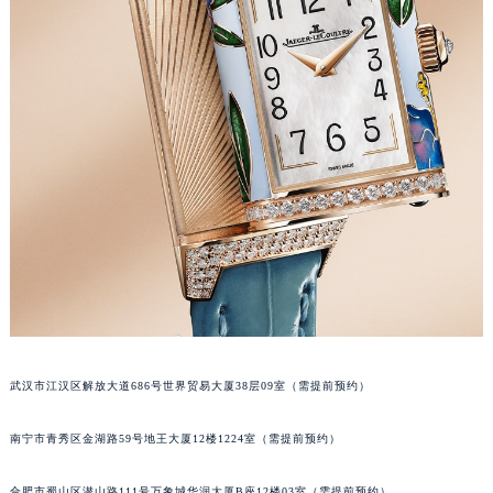
辽宁省盘锦市兴隆台区石油大街积家售后服务中心（需提前预约）
辽宁省铁岭市银州区南马路积家售后服务中心（需提前预约）
辽宁省营口市站前区市府路与渤海大街交叉口积家售后服务中心（需提前预约）
辽宁省沈阳市沈河区中街路137号亨得利名表维修授权店1楼积家售后服务中心（需提前预约）
辽宁省沈阳市沈河区中街路83号亨得利名表维修授权店1楼积家售后服务中心（需提前预约）
北京市朝阳区建国门外大街甲6号华熙国际中心D座11层1102室积家售后服务中心（北京总部）（需提前预约）
北京市东城区东长安街1号王府井东方广场W3座6层602室积家售后服务中心（需提前预约）
河北省保定市竞秀区朝阳北大街北国先天下积家售后服务中心（需提前预约）
内蒙古自治区阿拉善盟市左旗土尔扈特大街积家售后服务中心（需提前预约）
内蒙古自治区巴彦淖尔市临河区新华街积家售后服务中心（需提前预约）
内蒙古自治区包头市青山区幸福路甲3号王府井百货名表维修积家售后服务中心（需提前预约）
内蒙古自治区赤峰市红山区哈达街积家售后服务中心（需提前预约）
内蒙古自治区鄂尔多斯市东胜区伊金霍洛街积家售后服务中心（需提前预约）
武汉市江汉区解放大道686号世界贸易大厦38层09室（需提前预约）
内蒙古自治区呼伦贝尔市海拉尔区中央街积家售后服务中心（需提前预约）
内蒙古自治区通辽市科尔沁区明仁大街积家售后服务中心（需提前预约）
南宁市青秀区金湖路59号地王大厦12楼1224室（需提前预约）
内蒙古自治区乌海市海勃湾区人民南路积家售后服务中心（需提前预约）