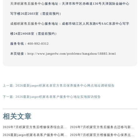
澳门特别行政区大堂区议事亭前地（新马路）积家售后服务中心（需提前预约）
天津积家售后服务中心
服务地址：天津市和平区赤峰道136号天津国际金融中心
澳门特别行政区风顺堂区南湾大马路积家售后服务中心（需提前预约）
写字楼26层2603室（需提前预约）
澳门特别行政区花地玛堂区关闸广场积家售后服务中心（需提前预约）
成都积家售后服务中心
服务地址：成都市锦江区人民东路6号SAC东原中心写字
澳门特别行政区花王堂区大三巴商圈积家售后服务中心（需提前预约）
楼24层2406B室（需提前预约）
澳门特别行政区嘉模堂区官也街积家售后服务中心（需提前预约）
服务专线：
400-992-0312
澳门省路氹城市金光大道积家售后服务中心（需提前预约）
澳门特别行政区望德堂区塔石广场积家售后服务中心（需提前预约）
本页链接：
http://www.jaegerfw.com/problems/hangzhou/18885.html
福建省福州市鼓楼区五四路128-1号恒力城写字楼15层03室积家售后服务中心（需提前预约）
福建省厦门市思明区湖滨东路95号万象城华润大厦B座11层1104室积家售后服务中心（需提前预约）
广东省潮州市潮安区新风路与潮汕路交汇处积家售后服务中心（需提前预约）
上一篇:
2026最新jaeger积家名表官方售后保养服务中心网点地址调研报告
广东省广州市天河区天河路230号万菱汇国际中心A塔7层704室积家售后服务中心（需提前预约）
下一篇:
2026最新jaeger积家名表客户服务中心地址实地探访报告
广东省广州市越秀区环市东路371-375号世界贸易中心大厦南塔15层1507室积家售后服务中心（需提前预约）
广东省河源市源城区越王大道积家售后服务中心（需提前预约）
相关文章
广东省惠州市惠城区江北文昌一路7号华贸大厦1座30层3005室积家售后服务中心（需提前预约）
广东省江门市蓬江区广场西路积家售后服务中心（需提前预约）
2026年7月积家官方售后维修保养综合店迁址与新开补充确认发布
2026年7月积家官方售后服务点迁移与新设最终公告
广东省揭阳市榕城进贤门步行街积家售后服务中心（需提前预约）
2026最新jaeger积家名表客户服务中心网点地址考察报告
2026年7月积家官方维修服务中心保养点地址变更及新开补充店文件内容公示