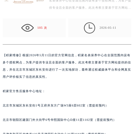
名表保养中心在全国范围内设有多个授权网点，为客户提
常州市新北区龙锦路1590号现代传媒中心写字楼5号楼10层1008室（需提前预约）
供专业且全面的客户服务。此次考察主要基于官方网站提
徐州市鼓楼区淮海东路29号苏宁广场IFC国际金融中心写字楼35层3508室（需提前预约）
供的信息，并在北京市东城区东长安街进行了一次实地
扬州市邗江区国展路29号星耀天地写字楼1号楼18层1803室（需提前预约）
探…

盐城市盐都区世纪大道5号盐城金融城写字楼1号楼16层1604室（需提前预约）
105 次
2026-05-11
泰州市海陵区永定东路399号置地商务中心东塔写字楼（华润万象城）17层1706室（需提前预约）
宁波市江北区大闸南路500号来福士广场办公楼20层2009室（需提前预约）
杭州市上城区钱江路1366号华润大厦写字楼A座5层503-5室（需提前预约）
【
积家维修】根据2026年5月11日的官方官网信息，积家名表保养中心在全国范围内设有
金华市金东区东市南街777号金华万达广场写字楼4号楼22层2209室（需提前预约）
多个授权网点，为客户提供专业且全面的客户服务。此次考察主要基于官方网站提供的信
绍兴市越城区胜利东路379号世茂天际中心写字楼8层805室（需提前预约）
息，并在北京市东城区东长安街进行了一次实地探访，最终通过权威媒体平台和全网真实
嘉兴市南湖区广益路705号嘉兴世界贸易中心写字楼A座13层1304室（需提前预约）
用户评价核实了信息的真实性。
南昌市红谷滩新区红谷中大道998号绿地双子塔（中央广场）A1座办公楼14层07室（需提前预约）
积家官方售后服务中心地址：
济南市历下区经十路11111号华润中心写字楼（万象城）15层1508室（需提前预约）
广州市天河区天河路230号万菱汇国际中心写字楼A塔7层704室（需提前预约）
北京市东城区东长安街1号王府井东方广场W3座6层602室（需提前预约）
广州市越秀区环市东路371-375号世界贸易中心大厦南塔写字楼15层07室（需提前预约）
深圳市罗湖区深南东路5001号华润大厦写字楼17层1701室（需提前预约）
北京市朝阳区建国门外大街甲6号华熙国际中心D座11层1102室（需提前预约）
惠州市惠城区江北文昌一路7号华贸大厦写字楼1座30层05室（需提前预约）